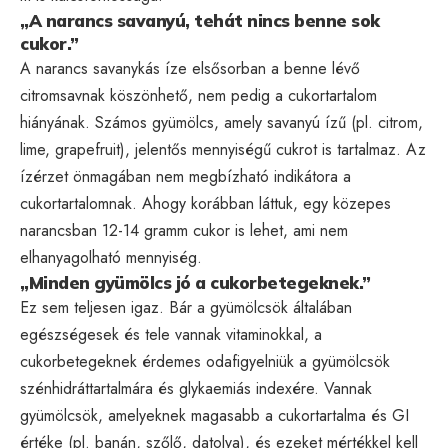
„A narancs savanyú, tehát nincs benne sok
cukor.”
A narancs savanykás íze elsősorban a benne lévő
citromsavnak köszönhető, nem pedig a cukortartalom
hiányának. Számos gyümölcs, amely savanyú ízű (pl. citrom,
lime, grapefruit), jelentős mennyiségű cukrot is tartalmaz. Az
ízérzet önmagában nem megbízható indikátora a
cukortartalomnak. Ahogy korábban láttuk, egy közepes
narancsban 12-14 gramm cukor is lehet, ami nem
elhanyagolható mennyiség.
„Minden gyümölcs jó a cukorbetegeknek.”
Ez sem teljesen igaz. Bár a gyümölcsök általában
egészségesek és tele vannak vitaminokkal, a
cukorbetegeknek érdemes odafigyelniük a gyümölcsök
szénhidráttartalmára és glykaemiás indexére. Vannak
gyümölcsök, amelyeknek magasabb a cukortartalma és GI
értéke (pl. banán, szőlő, datolya), és ezeket mértékkel kell