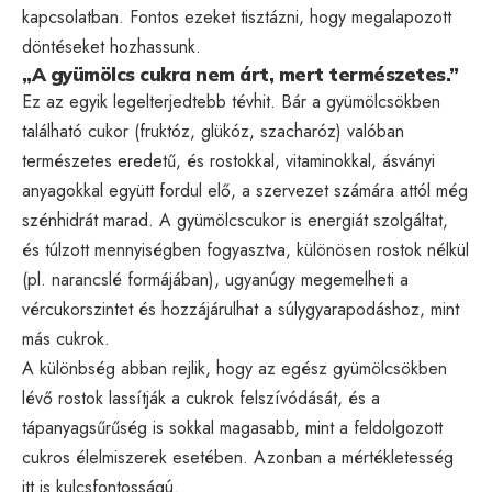
kapcsolatban. Fontos ezeket tisztázni, hogy megalapozott
döntéseket hozhassunk.
„A gyümölcs cukra nem árt, mert természetes.”
Ez az egyik legelterjedtebb tévhit. Bár a gyümölcsökben
található cukor (fruktóz, glükóz, szacharóz) valóban
természetes eredetű, és rostokkal, vitaminokkal, ásványi
anyagokkal együtt fordul elő, a szervezet számára attól még
szénhidrát marad. A gyümölcscukor is energiát szolgáltat,
és túlzott mennyiségben fogyasztva, különösen rostok nélkül
(pl. narancslé formájában), ugyanúgy megemelheti a
vércukorszintet és hozzájárulhat a súlygyarapodáshoz, mint
más cukrok.
A különbség abban rejlik, hogy az egész gyümölcsökben
lévő rostok lassítják a cukrok felszívódását, és a
tápanyagsűrűség is sokkal magasabb, mint a feldolgozott
cukros élelmiszerek esetében. Azonban a mértékletesség
itt is kulcsfontosságú.