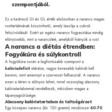
szempontjából.
Ez a kedvező GI és GL érték elsősorban a narancs magas
rosttartalmának köszönhető, amely lassítja a cukrok
felszívódását. Ezért az egész narancs fogyasztása mindig
előnyösebb, mint a narancsléé, amelyből hiányzik a rost.
A narancs a diétás étrendben:
Fogyókúra és súlykontroll
A fogyókúra során a legfontosabb szempont a
kalóriadeficit
elérése, vagyis kevesebb kalóriát kell
bevinni, mint amennyit a szervezet felhasznál. A narancs
ezen a téren is előnyös lehet, mivel viszonylag alacsony
kalóriatartalommal rendelkezik, miközben magas a
tápanyagsűrűsége.
Alacsony kalóriatartalom és teltségérzet
Egy közepes narancs (kb. 130 gramm) mindössze
60-70