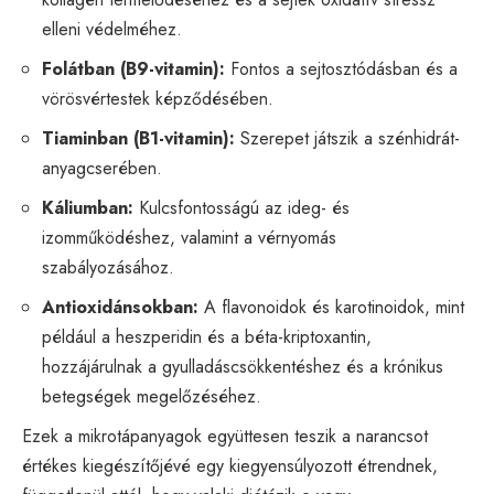
elleni védelméhez.
Folátban (B9-vitamin):
Fontos a sejtosztódásban és a
vörösvértestek képződésében.
Tiaminban (B1-vitamin):
Szerepet játszik a szénhidrát-
anyagcserében.
Káliumban:
Kulcsfontosságú az ideg- és
izomműködéshez, valamint a vérnyomás
szabályozásához.
Antioxidánsokban:
A flavonoidok és karotinoidok, mint
például a heszperidin és a béta-kriptoxantin,
hozzájárulnak a gyulladáscsökkentéshez és a krónikus
betegségek megelőzéséhez.
Ezek a mikrotápanyagok együttesen teszik a narancsot
értékes kiegészítőjévé egy kiegyensúlyozott étrendnek,