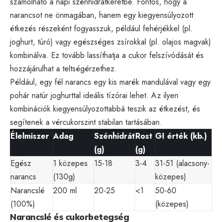
számolható a napi szénhidrátkeretbe. Fontos, hogy a
narancsot ne önmagában, hanem egy kiegyensúlyozott
étkezés részeként fogyasszuk, például fehérjékkel (pl.
joghurt, túró) vagy egészséges zsírokkal (pl. olajos magvak)
kombinálva. Ez tovább lassíthatja a cukor felszívódását és
hozzájárulhat a teltségérzethez.
Például, egy fél narancs egy kis marék mandulával vagy egy
pohár natúr joghurttal ideális tízórai lehet. Az ilyen
kombinációk kiegyensúlyozottabbá teszik az étkezést, és
segítenek a vércukorszint stabilan tartásában.
Élelmiszer
Adag
Szénhidrát
Rost
GI érték (kb.)
(g)
(g)
Egész
1 közepes
15-18
3-4
31-51 (alacsony-
narancs
(130g)
közepes)
Narancslé
200 ml
20-25
<1
50-60
(100%)
(közepes)
Narancslé és cukorbetegség