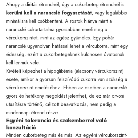
Ahogy a diétás étrendnél, úgy a cukorbeteg étrendnél is
kerülni kell a narancslé fogyasztását
, vagy legalábbis
minimálisra kell csökkenteni. A rostok hiánya miatt a
narancslé cukortartalma gyorsabban emeli meg a
vércukorszintet, mint az egész gyümölcs. Egy pohár
narancslé ugyanolyan hatással lehet a vércukorra, mint egy
édesség, ezért a cukorbetegeknek különösen óvatosnak
kell lenniük vele.
Kivételt képezhet a hipoglikémia (alacsony vércukorszint)
esete, amikor a gyorsan felszívódó cukorra van szükség a
vércukorszint emeléséhez. Ebben az esetben a narancslé
gyors és hatékony megoldást jelenthet, de ez már orvosi
utasításra történő, célzott beavatkozás, nem pedig a
mindennapi étrend része.
Egyéni tolerancia és szakemberrel való
konzultáció
Minden cukorbeteg más és más. Az egyéni vércukorszint-