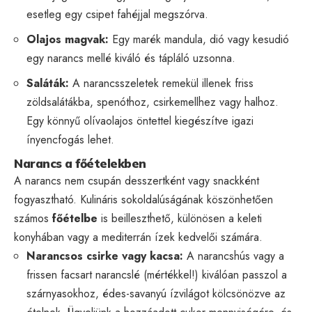
esetleg egy csipet fahéjjal megszórva.
Olajos magvak:
Egy marék mandula, dió vagy kesudió
egy narancs mellé kiváló és tápláló uzsonna.
Saláták:
A narancsszeletek remekül illenek friss
zöldsalátákba, spenóthoz, csirkemellhez vagy halhoz.
Egy könnyű olívaolajos öntettel kiegészítve igazi
ínyencfogás lehet.
Narancs a főételekben
A narancs nem csupán desszertként vagy snackként
fogyasztható. Kulináris sokoldalúságának köszönhetően
számos
főételbe
is beilleszthető, különösen a keleti
konyhában vagy a mediterrán ízek kedvelői számára.
Narancsos csirke vagy kacsa:
A narancshús vagy a
frissen facsart narancslé (mértékkel!) kiválóan passzol a
szárnyasokhoz, édes-savanyú ízvilágot kölcsönözve az