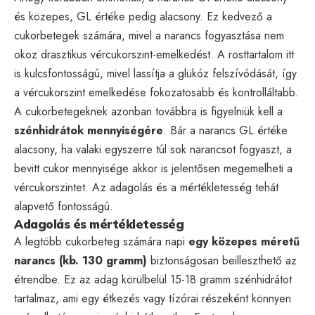
és közepes, GL értéke pedig alacsony. Ez kedvező a
cukorbetegek számára, mivel a narancs fogyasztása nem
okoz drasztikus vércukorszint-emelkedést. A rosttartalom itt
is kulcsfontosságú, mivel lassítja a glükóz felszívódását, így
a vércukorszint emelkedése fokozatosabb és kontrolláltabb.
A cukorbetegeknek azonban továbbra is figyelniük kell a
szénhidrátok mennyiségére
. Bár a narancs GL értéke
alacsony, ha valaki egyszerre túl sok narancsot fogyaszt, a
bevitt cukor mennyisége akkor is jelentősen megemelheti a
vércukorszintet. Az adagolás és a mértékletesség tehát
alapvető fontosságú.
Adagolás és mértékletesség
A legtöbb cukorbeteg számára napi
egy közepes méretű
narancs (kb. 130 gramm)
biztonságosan beilleszthető az
étrendbe. Ez az adag körülbelül 15-18 gramm szénhidrátot
tartalmaz, ami egy étkezés vagy tízórai részeként könnyen