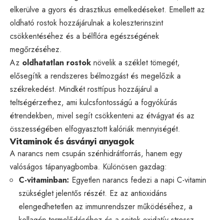
elkerülve a gyors és drasztikus emelkedéseket. Emellett az
oldható rostok hozzájárulnak a koleszterinszint
csökkentéséhez és a bélflóra egészségének
megőrzéséhez.
Az
oldhatatlan rostok
növelik a széklet tömegét,
elősegítik a rendszeres bélmozgást és megelőzik a
székrekedést. Mindkét rosttípus hozzájárul a
teltségérzethez, ami kulcsfontosságú a fogyókúrás
étrendekben, mivel segít csökkenteni az étvágyat és az
összességében elfogyasztott kalóriák mennyiségét.
Vitaminok és ásványi anyagok
A narancs nem csupán szénhidrátforrás, hanem egy
valóságos tápanyagbomba. Különösen gazdag:
C-vitaminban:
Egyetlen narancs fedezi a napi C-vitamin
szükséglet jelentős részét. Ez az antioxidáns
elengedhetetlen az immunrendszer működéséhez, a
kollagén termelődéséhez és a sejtek oxidatív stressz