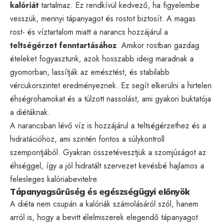
kalóriát
tartalmaz. Ez rendkívül kedvező, ha figyelembe
vesszük, mennyi tápanyagot és rostot biztosít. A magas
rost- és víztartalom miatt a narancs hozzájárul a
teltségérzet fenntartásához
. Amikor rostban gazdag
ételeket fogyasztunk, azok hosszabb ideig maradnak a
gyomorban, lassítják az emésztést, és stabilabb
vércukorszintet eredményeznek. Ez segít elkerülni a hirtelen
éhségrohamokat és a túlzott nassolást, ami gyakori buktatója
a diétáknak.
A narancsban lévő víz is hozzájárul a teltségérzethez és a
hidratációhoz, ami szintén fontos a súlykontroll
szempontjából. Gyakran összetévesztjük a szomjúságot az
éhséggel, így a jól hidratált szervezet kevésbé hajlamos a
felesleges kalóriabevitelre.
Tápanyagsűrűség és egészségügyi előnyök
A diéta nem csupán a kalóriák számolásáról szól, hanem
arról is, hogy a bevitt élelmiszerek elegendő tápanyagot