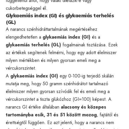
függetlenül attól, hogy valaki diétázik-e vagy
cukorbetegséggel él.
Glykaemiás index (GI) és glykaemiás terhelés
(GL)
A narancs szénhidráttartalmának megértéséhez
elengedhetetlen a
glykaemiás index (GI)
és a
glykaemiás terhelés (GL)
fogalmainak tisztázása. Ezek
az értékek segítenek felmérni, hogy egy adott élelmiszer
milyen mértékben és milyen gyorsan emeli meg a
vércukorszintet.
A
glykaemiás index (GI)
egy 0-100-ig terjedő skálán
mutatja meg, hogy 50 gramm szénhidrátot tartalmazó
élelmiszer milyen gyorsan szívódik fel és emeli meg a
vércukorszintet a tiszta glükózhoz (GI=100) képest. A
narancs GI értéke általában
alacsony és közepes
tartományba esik, 31 és 51 között mozog
, fajtától és
érettségtől függően. Ez azt jelenti, hogy a narancs nem