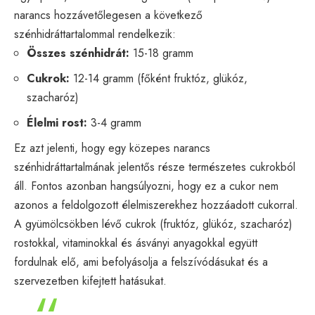
narancs hozzávetőlegesen a következő
szénhidráttartalommal rendelkezik:
Összes szénhidrát:
15-18 gramm
Cukrok:
12-14 gramm (főként fruktóz, glükóz,
szacharóz)
Élelmi rost:
3-4 gramm
Ez azt jelenti, hogy egy közepes narancs
szénhidráttartalmának jelentős része természetes cukrokból
áll. Fontos azonban hangsúlyozni, hogy ez a cukor nem
azonos a feldolgozott élelmiszerekhez hozzáadott cukorral.
A gyümölcsökben lévő cukrok (fruktóz, glükóz, szacharóz)
rostokkal, vitaminokkal és ásványi anyagokkal együtt
fordulnak elő, ami befolyásolja a felszívódásukat és a
szervezetben kifejtett hatásukat.