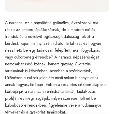
A narancs, ez a napsütötte gyümölcs, évszázadok óta
része az emberi táplálkozásnak, de a modern diétás
trendek és a növekvő egészségtudatosság felveti a
kérdést: vajon mennyi szénhidrátot tartalmaz, és hogyan
illeszthető be egy tudatosan felépített, akár fogyókúrás
vagy cukorbeteg étrendbe? A narancs népszerűségét
nemcsak frissítő ízének, hanem gazdag C-vitamin-
tartalmának is köszönheti, azonban a szénhidrátok,
különösen a cukrok jelenléte miatt sokan bizonytalanok
annak fogyasztásában. Ebben a részletes cikkben alaposan
körbejárjuk a narancs szénhidráttartalmát, táplálkozási
profilját, és megvizsgáljuk, milyen szerepet tölthet be
különböző étrendekben, figyelembe véve a tudományos
tényeket és a gyakorlati tanácsokat.