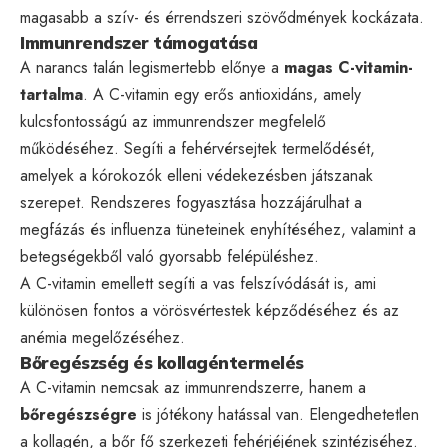
magasabb a szív- és érrendszeri szövődmények kockázata.
Immunrendszer támogatása
A narancs talán legismertebb előnye a
magas C-vitamin-
tartalma
. A C-vitamin egy erős antioxidáns, amely
kulcsfontosságú az immunrendszer megfelelő
működéséhez. Segíti a fehérvérsejtek termelődését,
amelyek a kórokozók elleni védekezésben játszanak
szerepet. Rendszeres fogyasztása hozzájárulhat a
megfázás és influenza tüneteinek enyhítéséhez, valamint a
betegségekből való gyorsabb felépüléshez.
A C-vitamin emellett segíti a vas felszívódását is, ami
különösen fontos a vörösvértestek képződéséhez és az
anémia megelőzéséhez.
Bőregészség és kollagéntermelés
A C-vitamin nemcsak az immunrendszerre, hanem a
bőregészségre
is jótékony hatással van. Elengedhetetlen
a kollagén, a bőr fő szerkezeti fehérjéjének szintéziséhez.