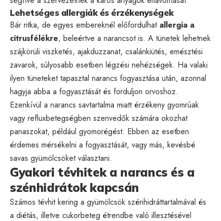
segítve a szervezetnek a káros anyagok eltávolítását.
Lehetséges allergiák és érzékenységek
Bár ritka, de egyes embereknél előfordulhat
allergia a
citrusfélékre
, beleértve a narancsot is. A tünetek lehetnek
szájkörüli viszketés, ajakduzzanat, csalánkiütés, emésztési
zavarok, súlyosabb esetben légzési nehézségek. Ha valaki
ilyen tüneteket tapasztal narancs fogyasztása után, azonnal
hagyja abba a fogyasztását és forduljon orvoshoz.
Ezenkívül a narancs savtartalma miatt érzékeny gyomrúak
vagy refluxbetegségben szenvedők számára okozhat
panaszokat, például gyomorégést. Ebben az esetben
érdemes mérsékelni a fogyasztását, vagy más, kevésbé
savas gyümölcsöket választani.
Gyakori tévhitek a narancs és a
szénhidrátok kapcsán
Számos tévhit kering a gyümölcsök szénhidráttartalmával és
a diétás, illetve cukorbeteg étrendbe való illesztésével