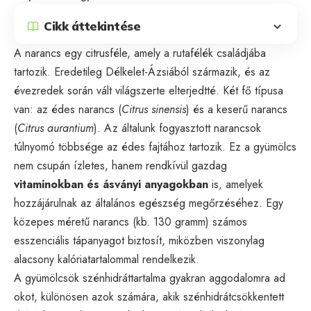
Cikk áttekintése
A narancs egy citrusféle, amely a rutafélék családjába
tartozik. Eredetileg Délkelet-Ázsiából származik, és az
évezredek során vált világszerte elterjedtté. Két fő típusa
van: az édes narancs (
Citrus sinensis
) és a keserű narancs
(
Citrus aurantium
). Az általunk fogyasztott narancsok
túlnyomó többsége az édes fajtához tartozik. Ez a gyümölcs
nem csupán ízletes, hanem rendkívül gazdag
vitaminokban és ásványi anyagokban
is, amelyek
hozzájárulnak az általános egészség megőrzéséhez. Egy
közepes méretű narancs (kb. 130 gramm) számos
esszenciális tápanyagot biztosít, miközben viszonylag
alacsony kalóriatartalommal rendelkezik.
A gyümölcsök szénhidráttartalma gyakran aggodalomra ad
okot, különösen azok számára, akik szénhidrátcsökkentett