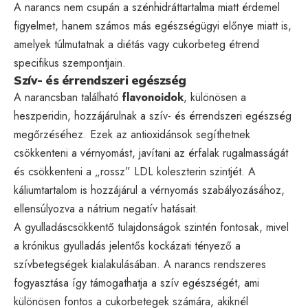
A narancs nem csupán a szénhidráttartalma miatt érdemel
figyelmet, hanem számos más egészségügyi előnye miatt is,
amelyek túlmutatnak a diétás vagy cukorbeteg étrend
specifikus szempontjain.
Szív- és érrendszeri egészség
A narancsban található
flavonoidok
, különösen a
heszperidin, hozzájárulnak a szív- és érrendszeri egészség
megőrzéséhez. Ezek az antioxidánsok segíthetnek
csökkenteni a vérnyomást, javítani az érfalak rugalmasságát
és csökkenteni a „rossz” LDL koleszterin szintjét. A
káliumtartalom is hozzájárul a vérnyomás szabályozásához,
ellensúlyozva a nátrium negatív hatásait.
A gyulladáscsökkentő tulajdonságok szintén fontosak, mivel
a krónikus gyulladás jelentős kockázati tényező a
szívbetegségek kialakulásában. A narancs rendszeres
fogyasztása így támogathatja a szív egészségét, ami
különösen fontos a cukorbetegek számára, akiknél