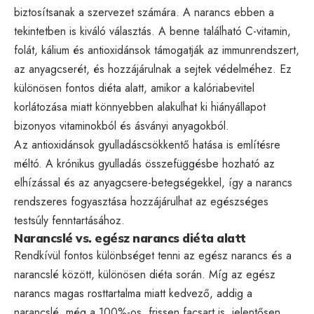
biztosítsanak a szervezet számára. A narancs ebben a
tekintetben is kiváló választás. A benne található C-vitamin,
folát, kálium és antioxidánsok támogatják az immunrendszert,
az anyagcserét, és hozzájárulnak a sejtek védelméhez. Ez
különösen fontos diéta alatt, amikor a kalóriabevitel
korlátozása miatt könnyebben alakulhat ki hiányállapot
bizonyos vitaminokból és ásványi anyagokból.
Az antioxidánsok gyulladáscsökkentő hatása is említésre
méltó. A krónikus gyulladás összefüggésbe hozható az
elhízással és az anyagcsere-betegségekkel, így a narancs
rendszeres fogyasztása hozzájárulhat az egészséges
testsúly fenntartásához.
Narancslé vs. egész narancs diéta alatt
Rendkívül fontos különbséget tenni az egész narancs és a
narancslé között, különösen diéta során. Míg az egész
narancs magas rosttartalma miatt kedvező, addig a
narancslé, még a 100%-os, frissen facsart is, jelentősen