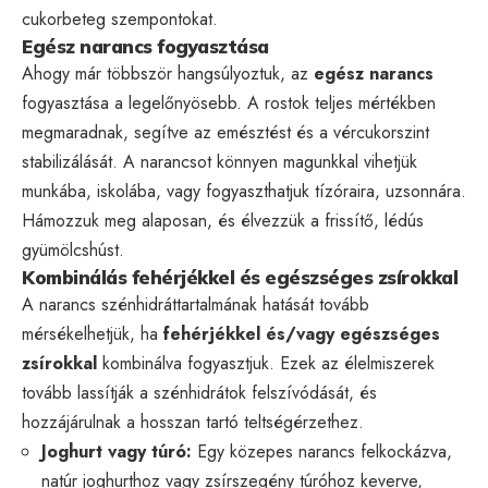
cukorbeteg szempontokat.
Egész narancs fogyasztása
Ahogy már többször hangsúlyoztuk, az
egész narancs
fogyasztása a legelőnyösebb. A rostok teljes mértékben
megmaradnak, segítve az emésztést és a vércukorszint
stabilizálását. A narancsot könnyen magunkkal vihetjük
munkába, iskolába, vagy fogyaszthatjuk tízóraira, uzsonnára.
Hámozzuk meg alaposan, és élvezzük a frissítő, lédús
gyümölcshúst.
Kombinálás fehérjékkel és egészséges zsírokkal
A narancs szénhidráttartalmának hatását tovább
mérsékelhetjük, ha
fehérjékkel és/vagy egészséges
zsírokkal
kombinálva fogyasztjuk. Ezek az élelmiszerek
tovább lassítják a szénhidrátok felszívódását, és
hozzájárulnak a hosszan tartó teltségérzethez.
Joghurt vagy túró:
Egy közepes narancs felkockázva,
natúr joghurthoz vagy zsírszegény túróhoz keverve,