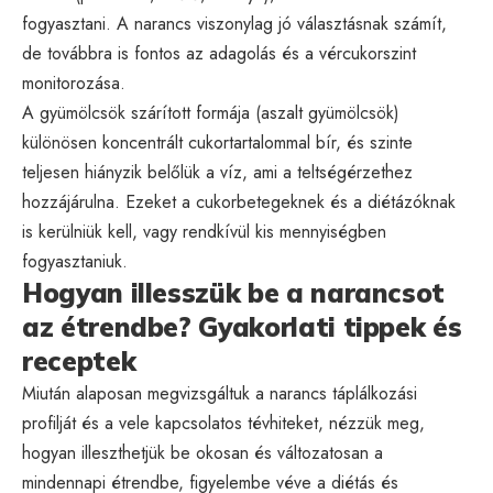
fogyasztani. A narancs viszonylag jó választásnak számít,
de továbbra is fontos az adagolás és a vércukorszint
monitorozása.
A gyümölcsök szárított formája (aszalt gyümölcsök)
különösen koncentrált cukortartalommal bír, és szinte
teljesen hiányzik belőlük a víz, ami a teltségérzethez
hozzájárulna. Ezeket a cukorbetegeknek és a diétázóknak
is kerülniük kell, vagy rendkívül kis mennyiségben
fogyasztaniuk.
Hogyan illesszük be a narancsot
az étrendbe? Gyakorlati tippek és
receptek
Miután alaposan megvizsgáltuk a narancs táplálkozási
profilját és a vele kapcsolatos tévhiteket, nézzük meg,
hogyan illeszthetjük be okosan és változatosan a
mindennapi étrendbe, figyelembe véve a diétás és