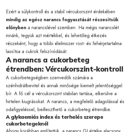
Ezért a súlykontroll és a stabil vércukorszint érdekében
mindig az egész narancs fogyasztását részesítsük
előnyben
a narancslével szemben. Ha mégis narancslét
innánk, tegyük azt mértékkel, és lehetőleg étkezés
részeként, hogy a többi élelmiszer rost- és fehérjetartalma
lassítsa a cukrok felszívódását.
A narancs a cukorbeteg
étrendben: Vércukorszint-kontroll
A cukorbetegségben szenvedők számára a
szénhidrátbevitel és annak minősége kiemelt jelentőséggel
bír. A fő cél a vércukorszint stabilan tartása, elkerülve a
hirtelen kiugrásokat. A narancs, a megfelelő adagolással és
odafigyeléssel, beilleszthető a cukorbeteg étrendbe.
A glykaemiás index és terhelés szerepe
cukorbetegeknél
Ahogy korábban említettük, a narancs GI értéke alacsony