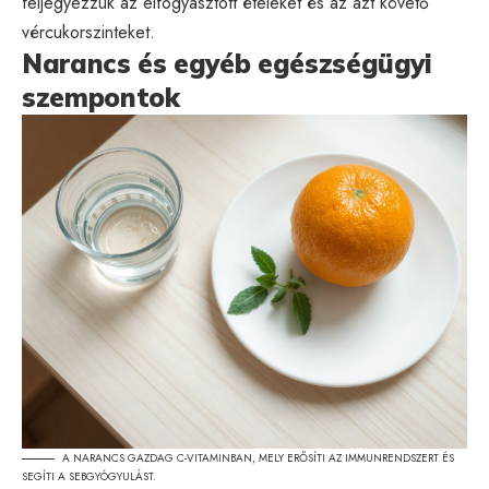
feljegyezzük az elfogyasztott ételeket és az azt követő
vércukorszinteket.
Narancs és egyéb egészségügyi
szempontok
A NARANCS GAZDAG C-VITAMINBAN, MELY ERŐSÍTI AZ IMMUNRENDSZERT ÉS
SEGÍTI A SEBGYÓGYULÁST.