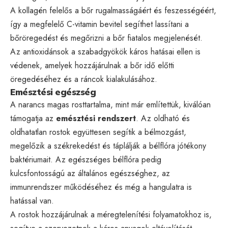
A kollagén felelős a bőr rugalmasságáért és feszességéért,
így a megfelelő C-vitamin bevitel segíthet lassítani a
bőröregedést és megőrizni a bőr fiatalos megjelenését.
Az antioxidánsok a szabadgyökök káros hatásai ellen is
védenek, amelyek hozzájárulnak a bőr idő előtti
öregedéséhez és a ráncok kialakulásához.
Emésztési egészség
A narancs magas rosttartalma, mint már említettük, kiválóan
támogatja az
emésztési rendszert
. Az oldható és
oldhatatlan rostok együttesen segítik a bélmozgást,
megelőzik a székrekedést és táplálják a bélflóra jótékony
baktériumait. Az egészséges bélflóra pedig
kulcsfontosságú az általános egészséghez, az
immunrendszer működéséhez és még a hangulatra is
hatással van.
A rostok hozzájárulnak a méregtelenítési folyamatokhoz is,