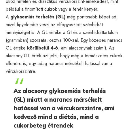
okoz hirtelen és drasztikus vércukorszint-emelkedést, mint
például a finomított cukrok vagy a fehér kenyér.
A
glykaemiás terhelés (GL)
még pontosabb képet ad,
mivel figyelembe veszi az elfogyasztott szénhidrát
mennyiségét is. A GL értéke a GI és a szénhidráttartalom
(grammban) szorzata, osztva 100-zal. Egy közepes narancs
GL értéke
körülbelül 4-6
, ami alacsonynak számít. Az
alacsony GL érték azt jelzi, hogy még a természetes cukrok
ellenére is, egy adag narancs mérsékelt hatással van a
vércukorszintre.
Az alacsony glykaemiás terhelés
(GL) miatt a narancs mérsékelt
hatással van a vércukorszintre, ami
kedvező mind a diétás, mind a
cukorbeteg étrendek