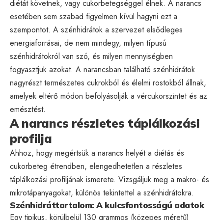
diétát követnek, vagy cukorbetegséggel élnek. A narancs
esetében sem szabad figyelmen kívül hagyni ezt a
szempontot. A szénhidrátok a szervezet elsődleges
energiaforrásai, de nem mindegy, milyen típusú
szénhidrátokról van szó, és milyen mennyiségben
fogyasztjuk azokat. A narancsban található szénhidrátok
nagyrészt természetes cukrokból és élelmi rostokból állnak,
amelyek eltérő módon befolyásolják a vércukorszintet és az
emésztést.
A narancs részletes táplálkozási
profilja
Ahhoz, hogy megértsük a narancs helyét a diétás és
cukorbeteg étrendben, elengedhetetlen a részletes
táplálkozási profiljának ismerete. Vizsgáljuk meg a makro- és
mikrotápanyagokat, különös tekintettel a szénhidrátokra.
Szénhidráttartalom: A kulcsfontosságú adatok
Egy tipikus, körülbelül 130 grammos (közepes méretű)