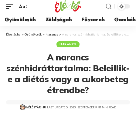
Aa
Gyümölcsök
Zöldségek
Fűszerek
Gombá
Éléstár.hu
>
Gyümölcsök
>
Narancs
>
A narancs szénhidráttartalma: Beleillik-e a diétás vagy a cukorbeteg étrendbe?
NARANCS
A narancs
szénhidráttartalma: Beleillik-
e a diétás vagy a cukorbeteg
étrendbe?
BY
ÉLÉSTÁR.HU
LAST UPDATED: 2025. SZEPTEMBER 9.
11 MIN READ