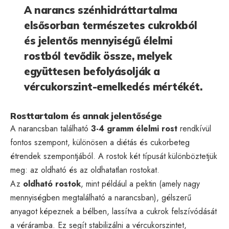
A narancs szénhidráttartalma
elsősorban természetes cukrokból
és jelentős mennyiségű élelmi
rostból tevődik össze, melyek
együttesen befolyásolják a
vércukorszint-emelkedés mértékét.
Rosttartalom és annak jelentősége
A narancsban található
3-4 gramm élelmi rost
rendkívül
fontos szempont, különösen a diétás és cukorbeteg
étrendek szempontjából. A rostok két típusát különböztetjük
meg: az oldható és az oldhatatlan rostokat.
Az
oldható rostok
, mint például a pektin (amely nagy
mennyiségben megtalálható a narancsban), gélszerű
anyagot képeznek a bélben, lassítva a cukrok felszívódását
a véráramba. Ez segít stabilizálni a vércukorszintet,