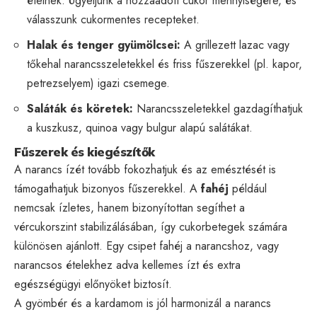
ételnek. Ügyeljünk a hozzáadott cukor mennyiségére, és
válasszunk cukormentes recepteket.
Halak és tenger gyümölcsei:
A grillezett lazac vagy
tőkehal narancsszeletekkel és friss fűszerekkel (pl. kapor,
petrezselyem) igazi csemege.
Saláták és köretek:
Narancsszeletekkel gazdagíthatjuk
a kuszkusz, quinoa vagy bulgur alapú salátákat.
Fűszerek és kiegészítők
A narancs ízét tovább fokozhatjuk és az emésztését is
támogathatjuk bizonyos fűszerekkel. A
fahéj
például
nemcsak ízletes, hanem bizonyítottan segíthet a
vércukorszint stabilizálásában, így cukorbetegek számára
különösen ajánlott. Egy csipet fahéj a narancshoz, vagy
narancsos ételekhez adva kellemes ízt és extra
egészségügyi előnyöket biztosít.
A gyömbér és a kardamom is jól harmonizál a narancs