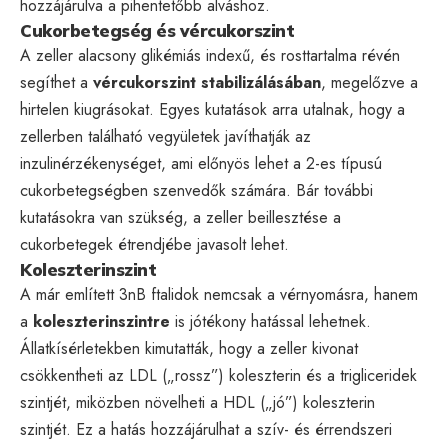
hozzájárulva a pihentetőbb alváshoz.
Cukorbetegség és vércukorszint
A zeller alacsony glikémiás indexű, és rosttartalma révén
segíthet a
vércukorszint stabilizálásában
, megelőzve a
hirtelen kiugrásokat. Egyes kutatások arra utalnak, hogy a
zellerben található vegyületek javíthatják az
inzulinérzékenységet, ami előnyös lehet a 2-es típusú
cukorbetegségben szenvedők számára. Bár további
kutatásokra van szükség, a zeller beillesztése a
cukorbetegek étrendjébe javasolt lehet.
Koleszterinszint
A már említett 3nB ftalidok nemcsak a vérnyomásra, hanem
a
koleszterinszintre
is jótékony hatással lehetnek.
Állatkísérletekben kimutatták, hogy a zeller kivonat
csökkentheti az LDL („rossz”) koleszterin és a trigliceridek
szintjét, miközben növelheti a HDL („jó”) koleszterin
szintjét. Ez a hatás hozzájárulhat a szív- és érrendszeri