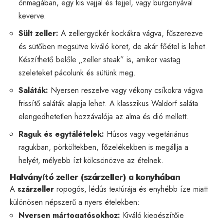
önmagában, egy kis vajjal és tejjel, vagy burgonyával
keverve.
Sült zeller:
A zellergyökér kockákra vágva, fűszerezve
és sütőben megsütve kiváló köret, de akár főétel is lehet.
Készíthető belőle „zeller steak” is, amikor vastag
szeleteket pácolunk és sütünk meg.
Saláták:
Nyersen reszelve vagy vékony csíkokra vágva
frissítő saláták alapja lehet. A klasszikus Waldorf saláta
elengedhetetlen hozzávalója az alma és dió mellett.
Raguk és egytálételek:
Húsos vagy vegetáriánus
ragukban, pörköltekben, főzelékekben is megállja a
helyét, mélyebb ízt kölcsönözve az ételnek.
Halványító zeller (szárzeller) a konyhában
A
szárzeller
ropogós, lédús textúrája és enyhébb íze miatt
különösen népszerű a nyers ételekben:
Nyersen mártogatósokhoz:
Kiváló kiegészítője