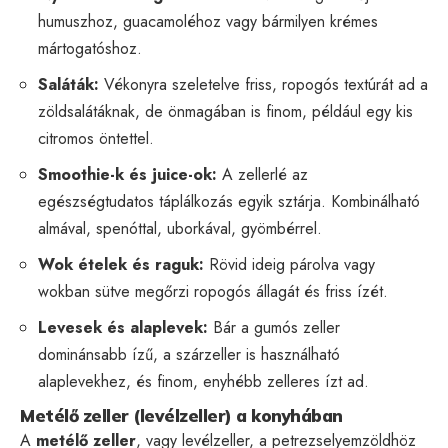
humuszhoz, guacamoléhoz vagy bármilyen krémes
mártogatóshoz.
Saláták:
Vékonyra szeletelve friss, ropogós textúrát ad a
zöldsalátáknak, de önmagában is finom, például egy kis
citromos öntettel.
Smoothie-k és juice-ok:
A zellerlé az
egészségtudatos táplálkozás egyik sztárja. Kombinálható
almával, spenóttal, uborkával, gyömbérrel.
Wok ételek és raguk:
Rövid ideig párolva vagy
wokban sütve megőrzi ropogós állagát és friss ízét.
Levesek és alaplevek:
Bár a gumós zeller
dominánsabb ízű, a szárzeller is használható
alaplevekhez, és finom, enyhébb zelleres ízt ad.
Metélő zeller (levélzeller) a konyhában
A
metélő zeller
, vagy levélzeller, a petrezselyemzöldhöz