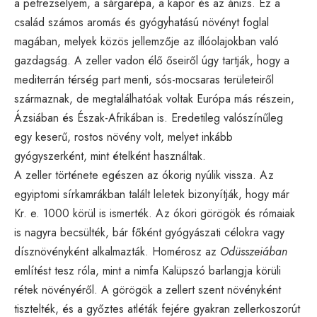
a petrezselyem, a sárgarépa, a kapor és az ánizs. Ez a
család számos aromás és gyógyhatású növényt foglal
magában, melyek közös jellemzője az illóolajokban való
gazdagság. A zeller vadon élő őseiről úgy tartják, hogy a
mediterrán térség part menti, sós-mocsaras területeiről
származnak, de megtalálhatóak voltak Európa más részein,
Ázsiában és Észak-Afrikában is. Eredetileg valószínűleg
egy keserű, rostos növény volt, melyet inkább
gyógyszerként, mint ételként használtak.
A zeller története egészen az ókorig nyúlik vissza. Az
egyiptomi sírkamrákban talált leletek bizonyítják, hogy már
Kr. e. 1000 körül is ismerték. Az ókori görögök és rómaiak
is nagyra becsülték, bár főként gyógyászati célokra vagy
dísznövényként alkalmazták. Homérosz az
Odüsszeiában
említést tesz róla, mint a nimfa Kalüpszó barlangja körüli
rétek növényéről. A görögök a zellert szent növényként
tisztelték, és a győztes atléták fejére gyakran zellerkoszorút