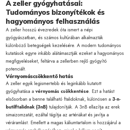
A zeller gyógyhatásai:
Tudományos bizonyítékok és
hagyományos felhasználás
A zeller hosszú évezredek óta ismert a népi
gyógyászatban, és számos kultúrában alkalmazták
különböző betegségek kezelésére. A modern tudományos
kutatások egyre inkább alátámasztják ezeket a hagyományos
megfigyeléseket, feltárva a zellerben rejlő gyógyító
potenciált.
Vérnyomáscsökkentő hatás
A zeller egyik legismertebb és leginkább kutatott
gyógyhatása a
vérnyomás csökkentése
. Ezt a hatást
elsősorban a benne található ftalidoknak, különösen a
3-n-
butilftalidnak (3nB)
tulajdonítják. A 3nB ellazítja az erek
simaizomzatát, ezáltal tágítja az artériákat és javítja a
véráramlást. Emellett a magas káliumtartalom is hozzájárul a