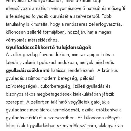
vérnyomás szabályozásához, mivel a kálium segít
ellensúlyozni a nátrium vérnyomásnövelő hatását és elősegíti
a felesleges folyadék kiürülését a szervezetből. Több
tanulmány is kimutatta, hogy a rendszeres zellerfogyasztás,
különösen zellerlé formájában, hozzájárulhat a magas
vérnyomás mérsékléséhez.
Gyulladáscsökkentő tulajdonságok
A zeller gazdag flavonoidokban, mint az apigenin és a
luteolin, valamint poliszacharidokban, melyek mind erős
gyulladáscsökkentő
hatással rendelkeznek. A krónikus
gyulladás számos modern betegség, például
szívbetegségek, cukorbetegség, ízületi gyulladás és
bizonyos rákos megbetegedések kialakulásában játszik
szerepet. A zellerben található vegyületek gátolják a
gyulladásos mediátorok termelődését, ezáltal csökkentve a
gyulladás mértékét a szervezetben. Ez különösen előnyös
lehet ízületi gyulladásban szenvedők számára, akik gyakran