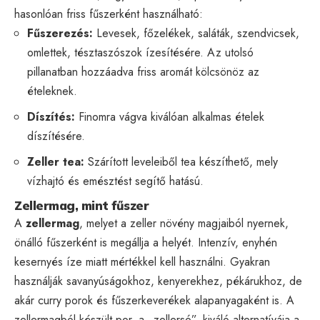
hasonlóan friss fűszerként használható:
Fűszerezés:
Levesek, főzelékek, saláták, szendvicsek,
omlettek, tésztaszószok ízesítésére. Az utolsó
pillanatban hozzáadva friss aromát kölcsönöz az
ételeknek.
Díszítés:
Finomra vágva kiválóan alkalmas ételek
díszítésére.
Zeller tea:
Szárított leveleiből tea készíthető, mely
vízhajtó és emésztést segítő hatású.
Zellermag, mint fűszer
A
zellermag
, melyet a zeller növény magjaiból nyernek,
önálló fűszerként is megállja a helyét. Intenzív, enyhén
kesernyés íze miatt mértékkel kell használni. Gyakran
használják savanyúságokhoz, kenyerekhez, pékárukhoz, de
akár curry porok és fűszerkeverékek alapanyagaként is. A
zellermagból készült por, a „zellersó”, kiváló alternatívája a