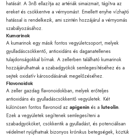
hatását. A 3nB ellazítja az artériák simaizmait, tágítva az
ereket és csökkentve a vérnyomást. Emellett enyhe vízhajtó
hatással is rendelkezik, ami szintén hozzájárul a vérnyomás
szabályozásához.
Kumarinok
A kumarinok egy másik fontos vegyületcsoport, melyek
gyulladáscsökkentő, antioxidáns és daganatellenes
tulajdonságokkal bírnak. A zellerben található kumarinok
hozzájárulhatnak a szabadgyökök semlegesítéséhez és a
sejtek oxidatív károsodásának megelőzéséhez.
Flavonoidok
A zeller gazdag flavonoidokban, melyek erőteljes
antioxidáns és gyulladáscsökkentő vegyületek. Két
különösen fontos flavonoid az
apigenin
és a
luteolin
.
Ezek a vegyületek segítenek semlegesíteni a
szabadgyököket, csökkentik a gyulladást, és potenciálisan
védelmet nyújthatnak bizonyos krónikus betegségek, köztük