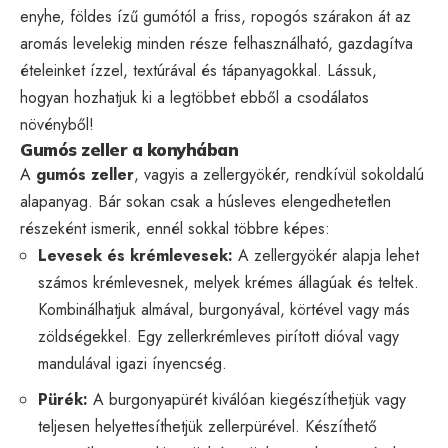
enyhe, földes ízű gumótól a friss, ropogós szárakon át az
aromás levelekig minden része felhasználható, gazdagítva
ételeinket ízzel, textúrával és tápanyagokkal. Lássuk,
hogyan hozhatjuk ki a legtöbbet ebből a csodálatos
növényből!
Gumós zeller a konyhában
A
gumós zeller
, vagyis a zellergyökér, rendkívül sokoldalú
alapanyag. Bár sokan csak a húsleves elengedhetetlen
részeként ismerik, ennél sokkal többre képes:
Levesek és krémlevesek:
A zellergyökér alapja lehet
számos krémlevesnek, melyek krémes állagúak és teltek.
Kombinálhatjuk almával, burgonyával, körtével vagy más
zöldségekkel. Egy zellerkrémleves pirított dióval vagy
mandulával igazi ínyencség.
Pürék:
A burgonyapürét kiválóan kiegészíthetjük vagy
teljesen helyettesíthetjük zellerpürével. Készíthető