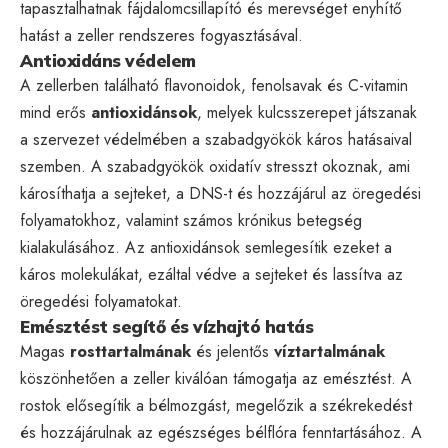
tapasztalhatnak fájdalomcsillapító és merevséget enyhítő
hatást a zeller rendszeres fogyasztásával.
Antioxidáns védelem
A zellerben található flavonoidok, fenolsavak és C-vitamin
mind erős
antioxidánsok
, melyek kulcsszerepet játszanak
a szervezet védelmében a szabadgyökök káros hatásaival
szemben. A szabadgyökök oxidatív stresszt okoznak, ami
károsíthatja a sejteket, a DNS-t és hozzájárul az öregedési
folyamatokhoz, valamint számos krónikus betegség
kialakulásához. Az antioxidánsok semlegesítik ezeket a
káros molekulákat, ezáltal védve a sejteket és lassítva az
öregedési folyamatokat.
Emésztést segítő és vízhajtó hatás
Magas
rosttartalmának
és jelentős
víztartalmának
köszönhetően a zeller kiválóan támogatja az emésztést. A
rostok elősegítik a bélmozgást, megelőzik a székrekedést
és hozzájárulnak az egészséges bélflóra fenntartásához. A