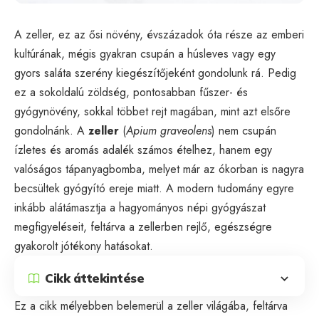
A zeller, ez az ősi növény, évszázadok óta része az emberi
kultúrának, mégis gyakran csupán a húsleves vagy egy
gyors saláta szerény kiegészítőjeként gondolunk rá. Pedig
ez a sokoldalú zöldség, pontosabban fűszer- és
gyógynövény, sokkal többet rejt magában, mint azt elsőre
gondolnánk. A
zeller
(
Apium graveolens
) nem csupán
ízletes és aromás adalék számos ételhez, hanem egy
valóságos tápanyagbomba, melyet már az ókorban is nagyra
becsültek gyógyító ereje miatt. A modern tudomány egyre
inkább alátámasztja a hagyományos népi gyógyászat
megfigyeléseit, feltárva a zellerben rejlő, egészségre
gyakorolt jótékony hatásokat.
Cikk áttekintése
Ez a cikk mélyebben belemerül a zeller világába, feltárva