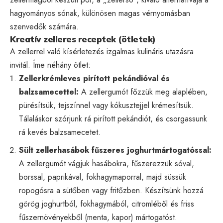
hagyományos sónak, különösen magas vérnyomásban
szenvedők számára.
Kreatív zelleres receptek (ötletek)
A zellerrel való kísérletezés izgalmas kulináris utazásra
invitál. Íme néhány ötlet:
Zellerkrémleves pirított pekándióval és
balzsamecettel:
A zellergumót főzzük meg alaplében,
pürésítsük, tejszínnel vagy kókusztejjel krémesítsük.
Tálaláskor szórjunk rá pirított pekándiót, és csorgassunk
rá kevés balzsamecetet.
Sült zellerhasábok fűszeres joghurtmártogatóssal:
A zellergumót vágjuk hasábokra, fűszerezzük sóval,
borssal, paprikával, fokhagymaporral, majd süssük
ropogósra a sütőben vagy fritőzben. Készítsünk hozzá
görög joghurtból, fokhagymából, citromléből és friss
fűszernövényekből (menta, kapor) mártogatóst.