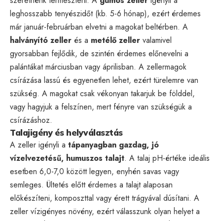
szeretnénk termeszteni. A
gumós zeller
igényli a
leghosszabb tenyészidőt (kb. 5-6 hónap), ezért érdemes
már január-februárban elvetni a magokat beltérben. A
halványító zeller
és a
metélő zeller
valamivel
gyorsabban fejlődik, de szintén érdemes előnevelni a
palántákat márciusban vagy áprilisban. A zellermagok
csírázása lassú és egyenetlen lehet, ezért türelemre van
szükség. A magokat csak vékonyan takarjuk be földdel,
vagy hagyjuk a felszínen, mert fényre van szükségük a
csírázáshoz.
Talajigény és helyválasztás
A zeller igényli a
tápanyagban gazdag, jó
vízelvezetésű, humuszos talajt
. A talaj pH-értéke ideális
esetben 6,0-7,0 között legyen, enyhén savas vagy
semleges. Ültetés előtt érdemes a talajt alaposan
előkészíteni, komposzttal vagy érett trágyával dúsítani. A
zeller vízigényes növény, ezért válasszunk olyan helyet a