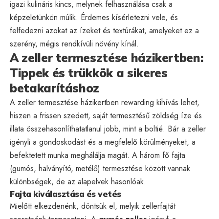
igazi kulináris kincs, melynek felhasználása csak a
képzeletünkön múlik. Érdemes kísérletezni vele, és
felfedezni azokat az ízeket és textúrákat, amelyeket ez a
szerény, mégis rendkívüli növény kínál.
A zeller termesztése házikertben:
Tippek és trükkök a sikeres
betakarításhoz
A zeller termesztése házikertben rewarding kihívás lehet,
hiszen a frissen szedett, saját termesztésű zöldség íze és
illata összehasonlíthatatlanul jobb, mint a boltié. Bár a zeller
igényli a gondoskodást és a megfelelő körülményeket, a
befektetett munka meghálálja magát. A három fő fajta
(gumós, halványító, metélő) termesztése között vannak
különbségek, de az alapelvek hasonlóak.
Fajta kiválasztása és vetés
Mielőtt elkezdenénk, döntsük el, melyik zellerfajtát