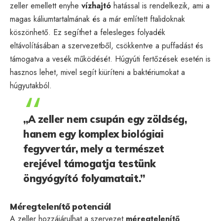
zeller emellett enyhe
vízhajtó
hatással is rendelkezik, ami a
magas káliumtartalmának és a már említett ftalidoknak
köszönhető. Ez segíthet a felesleges folyadék
eltávolításában a szervezetből, csökkentve a puffadást és
támogatva a vesék működését. Húgyúti fertőzések esetén is
hasznos lehet, mivel segít kiüríteni a baktériumokat a
húgyutakból.
„A zeller nem csupán egy zöldség,
hanem egy komplex biológiai
fegyvertár, mely a természet
erejével támogatja testünk
öngyógyító folyamatait.”
Méregtelenítő potenciál
A zeller hozzájárulhat a szervezet
méregtelenítő