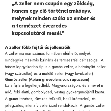
„A zeller nem csupán egy zöldség,
hanem egy élő történelemkönyv,
melynek minden szála az ember és
a természet évezredes
kapcsolatáról mesél.”
A zeller főbb fajtái és jellemzőik
A zeller ma már számos formában elérhető, melyek
mindegyike más-más kulináris és termesztési célt szolgál. A
három leggyakoribb típus a gumós zeller, a halványító zeller
(vagy szárzeller) és a metélő zeller (vagy levélzeller).
Gumós zeller (Apium graveolens var. rapaceum)
Ez a fajta a legelterjedtebb Magyarországon, és a nevét is
adó, föld alatti, gömbölyded, vastag gyökérgumójáról kapta.
A gumó fehéres, rücskös felületű, belül krémszínű, és
jellegzetes, intenzív zellerízzel rendelkezik. A gumós zeller