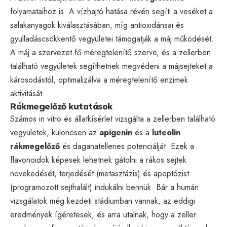
folyamataihoz is. A vízhajtó hatása révén segíti a veséket a
salakanyagok kiválasztásában, míg antioxidánsai és
gyulladáscsökkentő vegyületei támogatják a máj működését.
A máj a szervezet fő méregtelenítő szerve, és a zellerben
található vegyületek segíthetnek megvédeni a májsejteket a
károsodástól, optimalizálva a méregtelenítő enzimek
aktivitását.
Rákmegelőző kutatások
Számos in vitro és állatkísérlet vizsgálta a zellerben található
vegyületek, különösen az
apigenin
és a
luteolin
rákmegelőző
és daganatellenes potenciálját. Ezek a
flavonoidok képesek lehetnek gátolni a rákos sejtek
növekedését, terjedését (metasztázis) és apoptózist
(programozott sejthalált) indukálni bennük. Bár a humán
vizsgálatok még kezdeti stádiumban vannak, az eddigi
eredmények ígéretesek, és arra utalnak, hogy a zeller