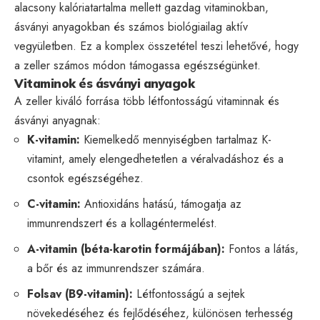
alacsony kalóriatartalma mellett gazdag vitaminokban,
ásványi anyagokban és számos biológiailag aktív
vegyületben. Ez a komplex összetétel teszi lehetővé, hogy
a zeller számos módon támogassa egészségünket.
Vitaminok és ásványi anyagok
A zeller kiváló forrása több létfontosságú vitaminnak és
ásványi anyagnak:
K-vitamin:
Kiemelkedő mennyiségben tartalmaz K-
vitamint, amely elengedhetetlen a véralvadáshoz és a
csontok egészségéhez.
C-vitamin:
Antioxidáns hatású, támogatja az
immunrendszert és a kollagéntermelést.
A-vitamin (béta-karotin formájában):
Fontos a látás,
a bőr és az immunrendszer számára.
Folsav (B9-vitamin):
Létfontosságú a sejtek
növekedéséhez és fejlődéséhez, különösen terhesség