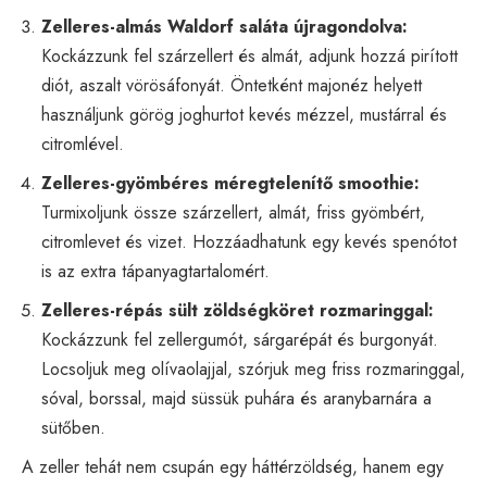
Zelleres-almás Waldorf saláta újragondolva:
Kockázzunk fel szárzellert és almát, adjunk hozzá pirított
diót, aszalt vörösáfonyát. Öntetként majonéz helyett
használjunk görög joghurtot kevés mézzel, mustárral és
citromlével.
Zelleres-gyömbéres méregtelenítő smoothie:
Turmixoljunk össze szárzellert, almát, friss gyömbért,
citromlevet és vizet. Hozzáadhatunk egy kevés spenótot
is az extra tápanyagtartalomért.
Zelleres-répás sült zöldségköret rozmaringgal:
Kockázzunk fel zellergumót, sárgarépát és burgonyát.
Locsoljuk meg olívaolajjal, szórjuk meg friss rozmaringgal,
sóval, borssal, majd süssük puhára és aranybarnára a
sütőben.
A zeller tehát nem csupán egy háttérzöldség, hanem egy