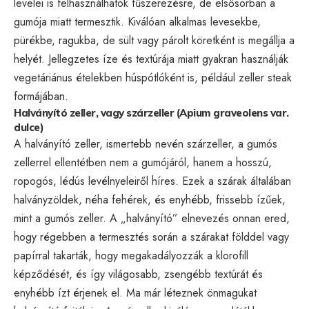
levelei is felhasználhatók fűszerezésre, de elsősorban a
gumója miatt termesztik. Kiválóan alkalmas levesekbe,
pürékbe, ragukba, de sült vagy párolt köretként is megállja a
helyét. Jellegzetes íze és textúrája miatt gyakran használják
vegetáriánus ételekben húspótlóként is, például zeller steak
formájában.
Halványító zeller, vagy szárzeller (Apium graveolens var.
dulce)
A halványító zeller, ismertebb nevén szárzeller, a gumós
zellerrel ellentétben nem a gumójáról, hanem a hosszú,
ropogós, lédús levélnyeleiről híres. Ezek a szárak általában
halványzöldek, néha fehérek, és enyhébb, frissebb ízűek,
mint a gumós zeller. A „halványító” elnevezés onnan ered,
hogy régebben a termesztés során a szárakat földdel vagy
papírral takarták, hogy megakadályozzák a klorofill
képződését, és így világosabb, zsengébb textúrát és
enyhébb ízt érjenek el. Ma már léteznek önmagukat