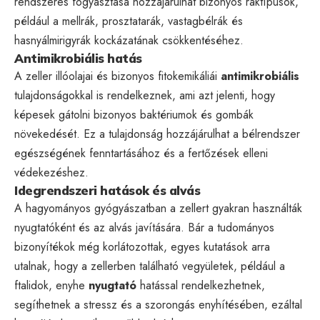
rendszeres fogyasztása hozzájárulhat bizonyos ráktípusok,
például a mellrák, prosztatarák, vastagbélrák és
hasnyálmirigyrák kockázatának csökkentéséhez.
Antimikrobiális hatás
A zeller illóolajai és bizonyos fitokemikáliái
antimikrobiális
tulajdonságokkal is rendelkeznek, ami azt jelenti, hogy
képesek gátolni bizonyos baktériumok és gombák
növekedését. Ez a tulajdonság hozzájárulhat a bélrendszer
egészségének fenntartásához és a fertőzések elleni
védekezéshez.
Idegrendszeri hatások és alvás
A hagyományos gyógyászatban a zellert gyakran használták
nyugtatóként és az alvás javítására. Bár a tudományos
bizonyítékok még korlátozottak, egyes kutatások arra
utalnak, hogy a zellerben található vegyületek, például a
ftalidok, enyhe
nyugtató
hatással rendelkezhetnek,
segíthetnek a stressz és a szorongás enyhítésében, ezáltal