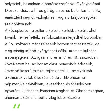
helyeztek, hasonlóan a babérkoszorúhoz. Gyógyhatásait
Dioszkoridész, a híres görög orvos és botanikus is leírta,
emésztést segítő, vízhajtó és nyugtató tulajdonságokat
tulajdonítva neki.
A középkorban a zeller a kolostorkertekbe került, ahol
tovább nemesítették, és fokozatosan terjedt el Európában.
A 16. századra már szélesebb körben termesztették, de
még mindig inkább gyógyászati céllal, mintsem kulináris
alapanyagként. Az igazi áttörés a 17. és 18. században
következett be, amikor az olasz nemesítők édesebb,
kevésbé keserű fajtákat fejlesztettek ki, amelyek már
alkalmasak voltak étkezési célokra. Ekkoriban vált
népszerűvé salátákban, levesekben és főételekben
egyaránt, különösen Franciaországban és Olaszországban,
ahonnan aztán elterjedt a világ többi részére.