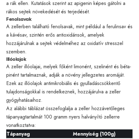
a rák ellen. Kutatások szerint az apigenin képes gátolni a
rákos sejtek növekedését és terjedését.
Fenolsavak
A zellerben található fenolsavak, mint például a ferulinsav és
a kávésav, szintén erős antioxidánsok, amelyek
hozzájárulnak a sejtek védelméhez az oxidatív stresszel
szemben.
Illóolajok
A zeller illóolajai, melyek főként limonént, szelinént és béta-
pinént tartalmaznak, adják a növény jellegzetes aromáját.
Ezek az illóolajok antimikrobiális és gyulladáscsökkentő
tulajdonságokkal is rendelkeznek, hozzájárulva a zeller
gyógyhatásaihoz.
Az alábbi táblázat összefoglalja a zeller hozzávetőleges
tápanyagtartalmát 100 gramm nyers halványító zellerre
vonatkoztatva:
Tápanyag
Mennyiség (100g)