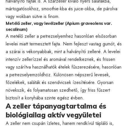
halványító fajták is. A szárzeller kiváló nyers salátákba,
mártogatósokhoz, smoothie-kba és juice-okba, de párolva
vagy wokban sütve is finom.
Metélő zeller, vagy levélzeller (Apium graveolens var.
secalinum)
A metélő zeller a petrezselyemhez hasonlóan elsősorban
levelei miatt termesztett fajta. Nem fejleszt vastag gumót, és
a szárai is vékonyabbak, mint a halványító zelleré. A levelei
intenzív zellerízzel és aromával rendelkeznek, és frissen
vagy szárítva használhatók ételek fűszerezésére, hasonlóan
a petrezselyemzöldhöz. Különösen népszerű levesek,
főzelékek, saláták és szendvicsek ízesítésére. Gyorsan
növekszik, és folyamatosan szedhető, így friss fűszert
biztosít a konyhába szinte egész évben.
A zeller tápanyagtartalma és
biológiailag aktív vegyületei
A zeller nem csupán ízletes, hanem rendkívül tápláló is,