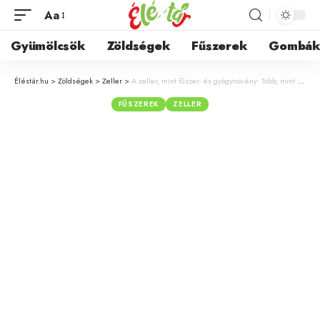
Aa
Gyümölcsök
Zöldségek
Fűszerek
Gombá
Éléstár.hu
>
Zöldségek
>
Zeller
>
A zeller, mint fűszer- és gyógynövény: Több, mint a húsleves alapanyaga
FŰSZEREK
ZELLER