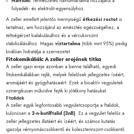
Nátrium:
Természetes nátriumtartalma hozzájárul a
folyadék- és elektrolit-egyensúlyhoz.
A zeller emellett jelentős mennyiségű
étkezési rostot
is
tartalmaz, ami hozzájárul az emésztés egészségéhez, a
teltségérzet kialakulásához és a vércukorszint
stabilizálásához. Magas
víztartalma
(több mint 95%) pedig
kiválóan hidratálja a szervezetet.
Fitokemikáliák: A zeller erejének titka
A zeller igazi ereje azonban a benne található, egyedi
fitokemikáliákban rejlik, melyek felelősek jellegzetes ízéért,
aromájáért és gyógyhatásaiért. Ezek a bioaktív vegyületek
szinergikusan működve fejtik ki jótékony hatásukat.
Ftalidok
A zeller egyik legfontosabb vegyületcsoportja a ftalidok,
különösen a
3-n-butilftalid (3nB)
. Ez a vegyület felelős a
zeller jellegzetes illatáért és ízéért, és számos kutatás
igazolja vérnyomáscsökkentő és koleszterinszint-csökkentő