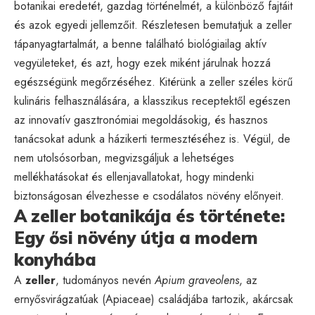
botanikai eredetét, gazdag történelmét, a különböző fajtáit
és azok egyedi jellemzőit. Részletesen bemutatjuk a zeller
tápanyagtartalmát, a benne található biológiailag aktív
vegyületeket, és azt, hogy ezek miként járulnak hozzá
egészségünk megőrzéséhez. Kitérünk a zeller széles körű
kulináris felhasználására, a klasszikus receptektől egészen
az innovatív gasztronómiai megoldásokig, és hasznos
tanácsokat adunk a házikerti termesztéséhez is. Végül, de
nem utolsósorban, megvizsgáljuk a lehetséges
mellékhatásokat és ellenjavallatokat, hogy mindenki
biztonságosan élvezhesse e csodálatos növény előnyeit.
A zeller botanikája és története:
Egy ősi növény útja a modern
konyhába
A
zeller
, tudományos nevén
Apium graveolens
, az
ernyősvirágzatúak (Apiaceae) családjába tartozik, akárcsak