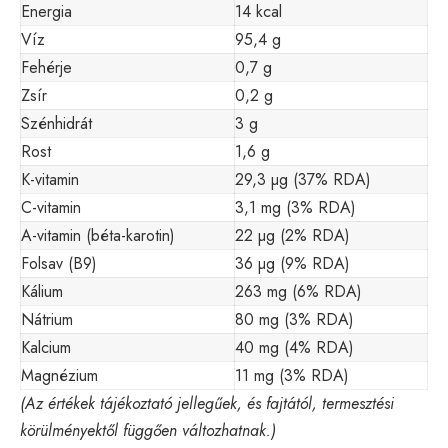
Energia
14 kcal
Víz
95,4 g
Fehérje
0,7 g
Zsír
0,2 g
Szénhidrát
3 g
Rost
1,6 g
K-vitamin
29,3 µg (37% RDA)
C-vitamin
3,1 mg (3% RDA)
A-vitamin (béta-karotin)
22 µg (2% RDA)
Folsav (B9)
36 µg (9% RDA)
Kálium
263 mg (6% RDA)
Nátrium
80 mg (3% RDA)
Kalcium
40 mg (4% RDA)
Magnézium
11 mg (3% RDA)
(Az értékek tájékoztató jellegűek, és fajtától, termesztési
körülményektől függően változhatnak.)