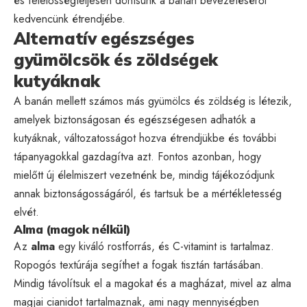
és felelősségteljesen döntsünk a banán bevezetéséről
kedvencünk étrendjébe.
Alternatív egészséges
gyümölcsök és zöldségek
kutyáknak
A banán mellett számos más gyümölcs és zöldség is létezik,
amelyek biztonságosan és egészségesen adhatók a
kutyáknak, változatosságot hozva étrendjükbe és további
tápanyagokkal gazdagítva azt. Fontos azonban, hogy
mielőtt új élelmiszert vezetnénk be, mindig tájékozódjunk
annak biztonságosságáról, és tartsuk be a mértékletesség
elvét.
Alma (magok nélkül)
Az
alma
egy kiváló rostforrás, és C-vitamint is tartalmaz.
Ropogós textúrája segíthet a fogak tisztán tartásában.
Mindig távolítsuk el a magokat és a magházat, mivel az alma
magjai cianidot tartalmaznak, ami nagy mennyiségben