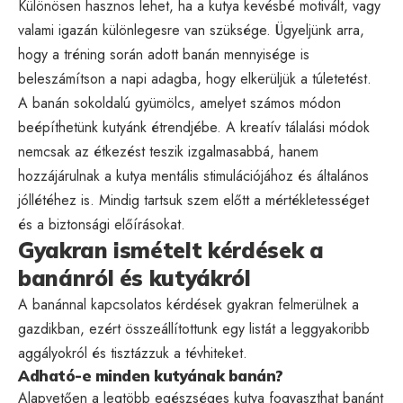
Különösen hasznos lehet, ha a kutya kevésbé motivált, vagy
valami igazán különlegesre van szüksége. Ügyeljünk arra,
hogy a tréning során adott banán mennyisége is
beleszámítson a napi adagba, hogy elkerüljük a túletetést.
A banán sokoldalú gyümölcs, amelyet számos módon
beépíthetünk kutyánk étrendjébe. A kreatív tálalási módok
nemcsak az étkezést teszik izgalmasabbá, hanem
hozzájárulnak a kutya mentális stimulációjához és általános
jóllétéhez is. Mindig tartsuk szem előtt a mértékletességet
és a biztonsági előírásokat.
Gyakran ismételt kérdések a
banánról és kutyákról
A banánnal kapcsolatos kérdések gyakran felmerülnek a
gazdikban, ezért összeállítottunk egy listát a leggyakoribb
aggályokról és tisztázzuk a tévhiteket.
Adható-e minden kutyának banán?
Alapvetően a legtöbb egészséges kutya fogyaszthat banánt