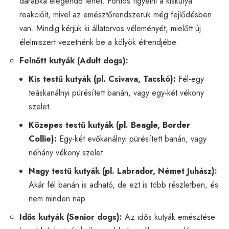
darabka elegendő lehet. Fontos figyelni a kiskutya
reakcióit, mivel az emésztőrendszerük még fejlődésben
van. Mindig kérjük ki állatorvos véleményét, mielőtt új
élelmiszert vezetnénk be a kölyök étrendjébe.
Felnőtt kutyák (Adult dogs):
Kis testű kutyák (pl. Csivava, Tacskó):
Fél-egy
teáskanálnyi pürésített banán, vagy egy-két vékony
szelet.
Közepes testű kutyák (pl. Beagle, Border
Collie):
Egy-két evőkanálnyi pürésített banán, vagy
néhány vékony szelet.
Nagy testű kutyák (pl. Labrador, Német Juhász):
Akár fél banán is adható, de ezt is több részletben, és
nem minden nap.
Idős kutyák (Senior dogs):
Az idős kutyák emésztése