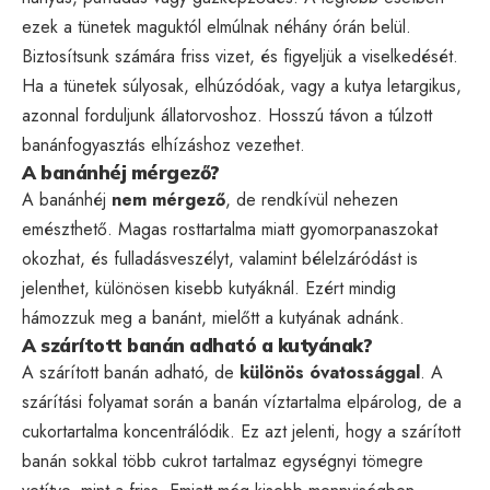
ezek a tünetek maguktól elmúlnak néhány órán belül.
Biztosítsunk számára friss vizet, és figyeljük a viselkedését.
Ha a tünetek súlyosak, elhúzódóak, vagy a kutya letargikus,
azonnal forduljunk állatorvoshoz. Hosszú távon a túlzott
banánfogyasztás elhízáshoz vezethet.
A banánhéj mérgező?
A banánhéj
nem mérgező
, de rendkívül nehezen
emészthető. Magas rosttartalma miatt gyomorpanaszokat
okozhat, és fulladásveszélyt, valamint bélelzáródást is
jelenthet, különösen kisebb kutyáknál. Ezért mindig
hámozzuk meg a banánt, mielőtt a kutyának adnánk.
A szárított banán adható a kutyának?
A szárított banán adható, de
különös óvatossággal
. A
szárítási folyamat során a banán víztartalma elpárolog, de a
cukortartalma koncentrálódik. Ez azt jelenti, hogy a szárított
banán sokkal több cukrot tartalmaz egységnyi tömegre