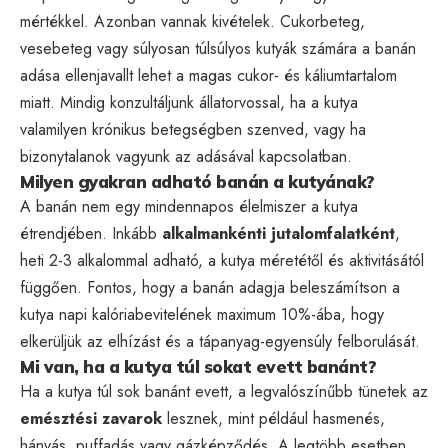
mértékkel. Azonban vannak kivételek. Cukorbeteg,
vesebeteg vagy súlyosan túlsúlyos kutyák számára a banán
adása ellenjavallt lehet a magas cukor- és káliumtartalom
miatt. Mindig konzultáljunk állatorvossal, ha a kutya
valamilyen krónikus betegségben szenved, vagy ha
bizonytalanok vagyunk az adásával kapcsolatban.
Milyen gyakran adható banán a kutyának?
A banán nem egy mindennapos élelmiszer a kutya
étrendjében. Inkább
alkalmankénti jutalomfalatként
,
heti 2-3 alkalommal adható, a kutya méretétől és aktivitásától
függően. Fontos, hogy a banán adagja beleszámítson a
kutya napi kalóriabevitelének maximum 10%-ába, hogy
elkerüljük az elhízást és a tápanyag-egyensúly felborulását.
Mi van, ha a kutya túl sokat evett banánt?
Ha a kutya túl sok banánt evett, a legvalószínűbb tünetek az
emésztési zavarok
lesznek, mint például hasmenés,
hányás, puffadás vagy gázképződés. A legtöbb esetben