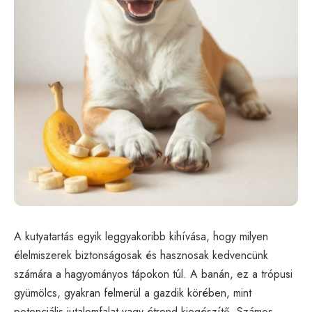
A kutyatartás egyik leggyakoribb kihívása, hogy milyen
élelmiszerek biztonságosak és hasznosak kedvencünk
számára a hagyományos tápokon túl. A banán, ez a trópusi
gyümölcs, gyakran felmerül a gazdik körében, mint
potenciális jutalomfalat vagy étrend-kiegészítő. Számos