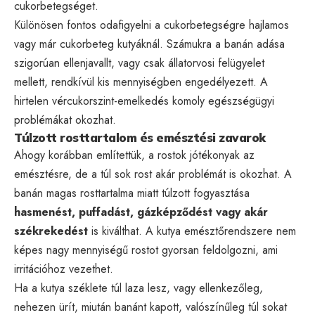
cukorbetegséget.
Különösen fontos odafigyelni a cukorbetegségre hajlamos
vagy már cukorbeteg kutyáknál. Számukra a banán adása
szigorúan ellenjavallt, vagy csak állatorvosi felügyelet
mellett, rendkívül kis mennyiségben engedélyezett. A
hirtelen vércukorszint-emelkedés komoly egészségügyi
problémákat okozhat.
Túlzott rosttartalom és emésztési zavarok
Ahogy korábban említettük, a rostok jótékonyak az
emésztésre, de a túl sok rost akár problémát is okozhat. A
banán magas rosttartalma miatt túlzott fogyasztása
hasmenést, puffadást, gázképződést vagy akár
székrekedést
is kiválthat. A kutya emésztőrendszere nem
képes nagy mennyiségű rostot gyorsan feldolgozni, ami
irritációhoz vezethet.
Ha a kutya széklete túl laza lesz, vagy ellenkezőleg,
nehezen ürít, miután banánt kapott, valószínűleg túl sokat