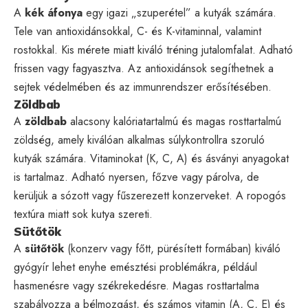
A
kék áfonya
egy igazi „szuperétel” a kutyák számára.
Tele van antioxidánsokkal, C- és K-vitaminnal, valamint
rostokkal. Kis mérete miatt kiváló tréning jutalomfalat. Adható
frissen vagy fagyasztva. Az antioxidánsok segíthetnek a
sejtek védelmében és az immunrendszer erősítésében.
Zöldbab
A
zöldbab
alacsony kalóriatartalmú és magas rosttartalmú
zöldség, amely kiválóan alkalmas súlykontrollra szoruló
kutyák számára. Vitaminokat (K, C, A) és ásványi anyagokat
is tartalmaz. Adható nyersen, főzve vagy párolva, de
kerüljük a sózott vagy fűszerezett konzerveket. A ropogós
textúra miatt sok kutya szereti.
Sütőtök
A
sütőtök
(konzerv vagy főtt, pürésített formában) kiváló
gyógyír lehet enyhe emésztési problémákra, például
hasmenésre vagy székrekedésre. Magas rosttartalma
szabályozza a bélmozgást, és számos vitamin (A, C, E) és