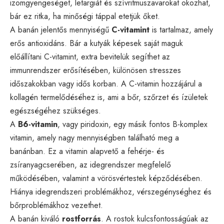
izomgyengeséget, letargiát és szívritmuszavarokat okozhat,
bár ez ritka, ha minőségi táppal etetjük őket.
A banán jelentős mennyiségű
C-vitamint
is tartalmaz, amely
erős antioxidáns. Bár a kutyák képesek saját maguk
előállítani C-vitamint, extra bevitelük segíthet az
immunrendszer erősítésében, különösen stresszes
időszakokban vagy idős korban. A C-vitamin hozzájárul a
kollagén termelődéséhez is, ami a bőr, szőrzet és ízületek
egészségéhez szükséges.
A
B6-vitamin
, vagy piridoxin, egy másik fontos B-komplex
vitamin, amely nagy mennyiségben található meg a
banánban. Ez a vitamin alapvető a fehérje- és
zsíranyagcserében, az idegrendszer megfelelő
működésében, valamint a vörösvértestek képződésében.
Hiánya idegrendszeri problémákhoz, vérszegénységhez és
bőrproblémákhoz vezethet.
A banán kiváló
rostforrás
. A rostok kulcsfontosságúak az