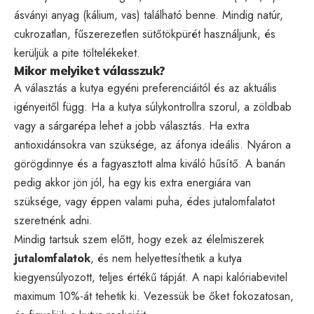
ásványi anyag (kálium, vas) található benne. Mindig natúr,
cukrozatlan, fűszerezetlen sütőtökpürét használjunk, és
kerüljük a pite töltelékeket.
Mikor melyiket válasszuk?
A választás a kutya egyéni preferenciáitól és az aktuális
igényeitől függ. Ha a kutya súlykontrollra szorul, a zöldbab
vagy a sárgarépa lehet a jobb választás. Ha extra
antioxidánsokra van szüksége, az áfonya ideális. Nyáron a
görögdinnye és a fagyasztott alma kiváló hűsítő. A banán
pedig akkor jön jól, ha egy kis extra energiára van
szüksége, vagy éppen valami puha, édes jutalomfalatot
szeretnénk adni.
Mindig tartsuk szem előtt, hogy ezek az élelmiszerek
jutalomfalatok
, és nem helyettesíthetik a kutya
kiegyensúlyozott, teljes értékű tápját. A napi kalóriabevitel
maximum 10%-át tehetik ki. Vezessük be őket fokozatosan,