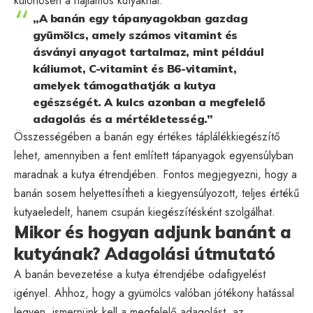
különösen a hajlamos kutyáknál.
„A banán egy tápanyagokban gazdag
gyümölcs, amely számos vitamint és
ásványi anyagot tartalmaz, mint például
káliumot, C-vitamint és B6-vitamint,
amelyek támogathatják a kutya
egészségét. A kulcs azonban a megfelelő
adagolás és a mértékletesség.”
Összességében a banán egy értékes táplálékkiegészítő
lehet, amennyiben a fent említett tápanyagok egyensúlyban
maradnak a kutya étrendjében. Fontos megjegyezni, hogy a
banán sosem helyettesítheti a kiegyensúlyozott, teljes értékű
kutyaeledelt, hanem csupán kiegészítésként szolgálhat.
Mikor és hogyan adjunk banánt a
kutyának? Adagolási útmutató
A banán bevezetése a kutya étrendjébe odafigyelést
igényel. Ahhoz, hogy a gyümölcs valóban jótékony hatással
legyen, ismernünk kell a megfelelő adagolást, az