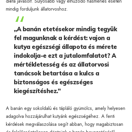
diéta javasolt. Súlyosabb vagy elhúzódó hasmenés esetén
mindig forduljunk állatorvoshoz.
„A banán etetésekor mindig tegyük
fel magunknak a kérdést: vajon a
kutya egészségi állapota és mérete
indokolja-e ezt a jutalomfalatot? A
mértékletesség és az állatorvosi
tanácsok betartása a kulcs a
biztonságos és egészséges
kiegészítéshez.”
A banán egy sokoldalú és tápláló gyümölcs, amely helyesen
adagolva hozzájárulhat kutyánk egészségéhez. A fenti
kérdések megválaszolása segít abban, hogy magabiztosan