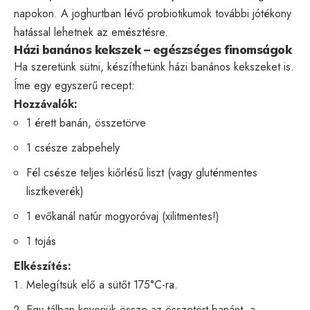
napokon. A joghurtban lévő probiotikumok további jótékony
hatással lehetnek az emésztésre.
Házi banános kekszek – egészséges finomságok
Ha szeretünk sütni, készíthetünk házi banános kekszeket is.
Íme egy egyszerű recept:
Hozzávalók:
1 érett banán, összetörve
1 csésze zabpehely
Fél csésze teljes kiőrlésű liszt (vagy gluténmentes
lisztkeverék)
1 evőkanál natúr mogyoróvaj (xilitmentes!)
1 tojás
Elkészítés:
Melegítsük elő a sütőt 175°C-ra.
Egy tálban keverjük össze az összetört banánt, a