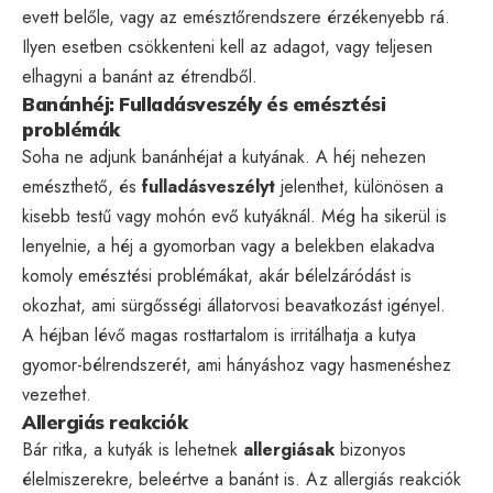
evett belőle, vagy az emésztőrendszere érzékenyebb rá.
Ilyen esetben csökkenteni kell az adagot, vagy teljesen
elhagyni a banánt az étrendből.
Banánhéj: Fulladásveszély és emésztési
problémák
Soha ne adjunk banánhéjat a kutyának. A héj nehezen
emészthető, és
fulladásveszélyt
jelenthet, különösen a
kisebb testű vagy mohón evő kutyáknál. Még ha sikerül is
lenyelnie, a héj a gyomorban vagy a belekben elakadva
komoly emésztési problémákat, akár bélelzáródást is
okozhat, ami sürgősségi állatorvosi beavatkozást igényel.
A héjban lévő magas rosttartalom is irritálhatja a kutya
gyomor-bélrendszerét, ami hányáshoz vagy hasmenéshez
vezethet.
Allergiás reakciók
Bár ritka, a kutyák is lehetnek
allergiásak
bizonyos
élelmiszerekre, beleértve a banánt is. Az allergiás reakciók