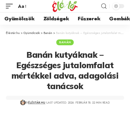
Aa
Gyümölcsök
Zöldségek
Fűszerek
Gombá
Éléstár.hu
>
Gyümölcsök
>
Banán
>
Banán kutyáknak – Egészséges jutalomfalat mértékkel adva, adagolási tanácsok
BANÁN
Banán kutyáknak –
Egészséges jutalomfalat
mértékkel adva, adagolási
tanácsok
BY
ÉLÉSTÁR.HU
LAST UPDATED: 2026. FEBRUÁR 18.
22 MIN READ