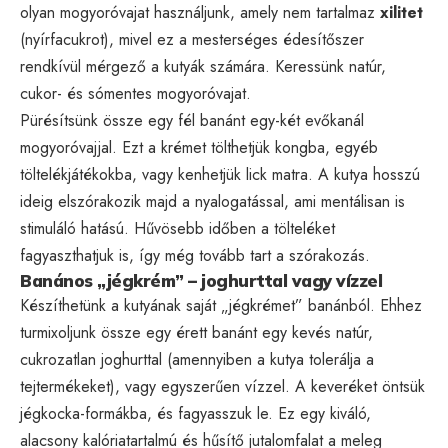
olyan mogyoróvajat használjunk, amely nem tartalmaz
xilitet
(nyírfacukrot), mivel ez a mesterséges édesítőszer
rendkívül mérgező a kutyák számára. Keressünk natúr,
cukor- és sómentes mogyoróvajat.
Pürésítsünk össze egy fél banánt egy-két evőkanál
mogyoróvajjal. Ezt a krémet tölthetjük kongba, egyéb
töltelékjátékokba, vagy kenhetjük lick matra. A kutya hosszú
ideig elszórakozik majd a nyalogatással, ami mentálisan is
stimuláló hatású. Hűvösebb időben a tölteléket
fagyaszthatjuk is, így még tovább tart a szórakozás.
Banános „jégkrém” – joghurttal vagy vízzel
Készíthetünk a kutyának saját „jégkrémet” banánból. Ehhez
turmixoljunk össze egy érett banánt egy kevés natúr,
cukrozatlan joghurttal (amennyiben a kutya tolerálja a
tejtermékeket), vagy egyszerűen vízzel. A keveréket öntsük
jégkocka-formákba, és fagyasszuk le. Ez egy kiváló,
alacsony kalóriatartalmú és hűsítő jutalomfalat a meleg