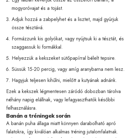
mogyoróvajat és a tojást.
Adjuk hozzá a zabpelyhet és a lisztet, majd gyúrjuk
össze tésztává.
Formázzunk kis golyókat, vagy nyújtsuk ki a tésztát, és
szaggassuk ki formákkal.
Helyezzük a kekszeket sütőpapírral bélelt tepsire.
Süssük 15-20 percig, vagy amíg aranybarna nem lesz.
Hagyjuk teljesen kihűlni, mielőtt a kutyának adnánk.
Ezek a kekszek légmentesen záródó dobozban tárolva
néhány napig elállnak, vagy lefagyaszthatók későbbi
felhasználásra.
Banán a tréningek során
A banán puha állaga miatt könnyen darabolható apró
falatokra, így kiválóan alkalmas tréning jutalomfalatnak.