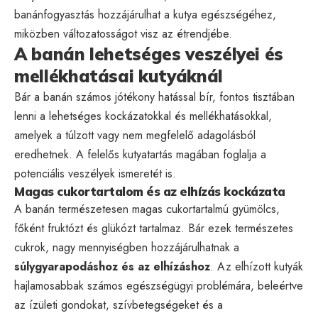
banánfogyasztás hozzájárulhat a kutya egészségéhez,
miközben változatosságot visz az étrendjébe.
A banán lehetséges veszélyei és
mellékhatásai kutyáknál
Bár a banán számos jótékony hatással bír, fontos tisztában
lenni a lehetséges kockázatokkal és mellékhatásokkal,
amelyek a túlzott vagy nem megfelelő adagolásból
eredhetnek. A felelős kutyatartás magában foglalja a
potenciális veszélyek ismeretét is.
Magas cukortartalom és az elhízás kockázata
A banán természetesen magas cukortartalmú gyümölcs,
főként fruktózt és glükózt tartalmaz. Bár ezek természetes
cukrok, nagy mennyiségben hozzájárulhatnak a
súlygyarapodáshoz és az elhízáshoz
. Az elhízott kutyák
hajlamosabbak számos egészségügyi problémára, beleértve
az ízületi gondokat, szívbetegségeket és a