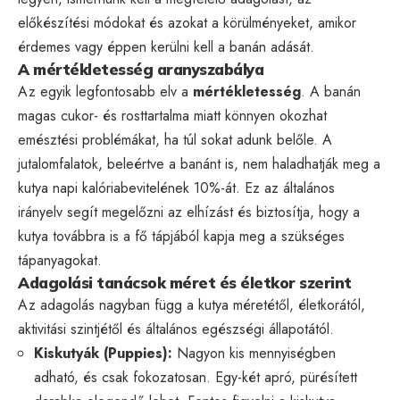
előkészítési módokat és azokat a körülményeket, amikor
érdemes vagy éppen kerülni kell a banán adását.
A mértékletesség aranyszabálya
Az egyik legfontosabb elv a
mértékletesség
. A banán
magas cukor- és rosttartalma miatt könnyen okozhat
emésztési problémákat, ha túl sokat adunk belőle. A
jutalomfalatok, beleértve a banánt is, nem haladhatják meg a
kutya napi kalóriabevitelének 10%-át. Ez az általános
irányelv segít megelőzni az elhízást és biztosítja, hogy a
kutya továbbra is a fő tápjából kapja meg a szükséges
tápanyagokat.
Adagolási tanácsok méret és életkor szerint
Az adagolás nagyban függ a kutya méretétől, életkorától,
aktivitási szintjétől és általános egészségi állapotától.
Kiskutyák (Puppies):
Nagyon kis mennyiségben
adható, és csak fokozatosan. Egy-két apró, pürésített