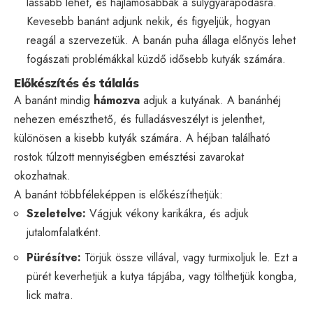
lassabb lehet, és hajlamosabbak a súlygyarapodásra.
Kevesebb banánt adjunk nekik, és figyeljük, hogyan
reagál a szervezetük. A banán puha állaga előnyös lehet
fogászati problémákkal küzdő idősebb kutyák számára.
Előkészítés és tálalás
A banánt mindig
hámozva
adjuk a kutyának. A banánhéj
nehezen emészthető, és fulladásveszélyt is jelenthet,
különösen a kisebb kutyák számára. A héjban található
rostok túlzott mennyiségben emésztési zavarokat
okozhatnak.
A banánt többféleképpen is előkészíthetjük:
Szeletelve:
Vágjuk vékony karikákra, és adjuk
jutalomfalatként.
Pürésítve:
Törjük össze villával, vagy turmixoljuk le. Ezt a
pürét keverhetjük a kutya tápjába, vagy tölthetjük kongba,
lick matra.