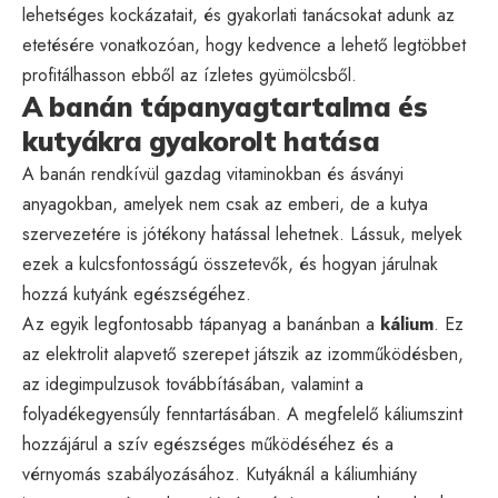
lehetséges kockázatait, és gyakorlati tanácsokat adunk az
etetésére vonatkozóan, hogy kedvence a lehető legtöbbet
profitálhasson ebből az ízletes gyümölcsből.
A banán tápanyagtartalma és
kutyákra gyakorolt hatása
A banán rendkívül gazdag vitaminokban és ásványi
anyagokban, amelyek nem csak az emberi, de a kutya
szervezetére is jótékony hatással lehetnek. Lássuk, melyek
ezek a kulcsfontosságú összetevők, és hogyan járulnak
hozzá kutyánk egészségéhez.
Az egyik legfontosabb tápanyag a banánban a
kálium
. Ez
az elektrolit alapvető szerepet játszik az izomműködésben,
az idegimpulzusok továbbításában, valamint a
folyadékegyensúly fenntartásában. A megfelelő káliumszint
hozzájárul a szív egészséges működéséhez és a
vérnyomás szabályozásához. Kutyáknál a káliumhiány