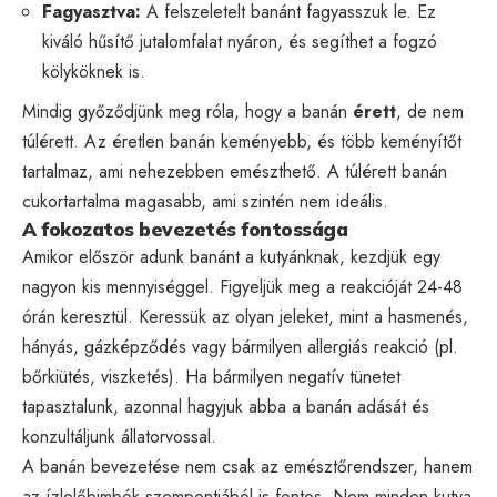
Fagyasztva:
A felszeletelt banánt fagyasszuk le. Ez
kiváló hűsítő jutalomfalat nyáron, és segíthet a fogzó
kölyköknek is.
Mindig győződjünk meg róla, hogy a banán
érett
, de nem
túlérett. Az éretlen banán keményebb, és több keményítőt
tartalmaz, ami nehezebben emészthető. A túlérett banán
cukortartalma magasabb, ami szintén nem ideális.
A fokozatos bevezetés fontossága
Amikor először adunk banánt a kutyánknak, kezdjük egy
nagyon kis mennyiséggel. Figyeljük meg a reakcióját 24-48
órán keresztül. Keressük az olyan jeleket, mint a hasmenés,
hányás, gázképződés vagy bármilyen allergiás reakció (pl.
bőrkiütés, viszketés). Ha bármilyen negatív tünetet
tapasztalunk, azonnal hagyjuk abba a banán adását és
konzultáljunk állatorvossal.
A banán bevezetése nem csak az emésztőrendszer, hanem
az ízlelőbimbók szempontjából is fontos. Nem minden kutya