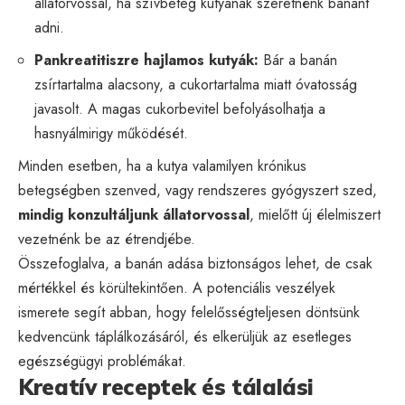
állatorvossal, ha szívbeteg kutyának szeretnénk banánt
adni.
Pankreatitiszre hajlamos kutyák:
Bár a banán
zsírtartalma alacsony, a cukortartalma miatt óvatosság
javasolt. A magas cukorbevitel befolyásolhatja a
hasnyálmirigy működését.
Minden esetben, ha a kutya valamilyen krónikus
betegségben szenved, vagy rendszeres gyógyszert szed,
mindig konzultáljunk állatorvossal
, mielőtt új élelmiszert
vezetnénk be az étrendjébe.
Összefoglalva, a banán adása biztonságos lehet, de csak
mértékkel és körültekintően. A potenciális veszélyek
ismerete segít abban, hogy felelősségteljesen döntsünk
kedvencünk táplálkozásáról, és elkerüljük az esetleges
egészségügyi problémákat.
Kreatív receptek és tálalási