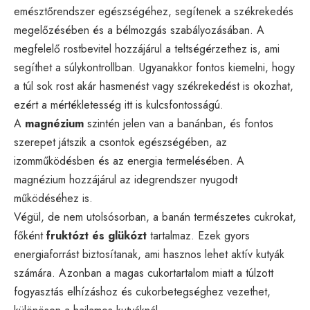
emésztőrendszer egészségéhez, segítenek a székrekedés
megelőzésében és a bélmozgás szabályozásában. A
megfelelő rostbevitel hozzájárul a teltségérzethez is, ami
segíthet a súlykontrollban. Ugyanakkor fontos kiemelni, hogy
a túl sok rost akár hasmenést vagy székrekedést is okozhat,
ezért a mértékletesség itt is kulcsfontosságú.
A
magnézium
szintén jelen van a banánban, és fontos
szerepet játszik a csontok egészségében, az
izomműködésben és az energia termelésében. A
magnézium hozzájárul az idegrendszer nyugodt
működéséhez is.
Végül, de nem utolsósorban, a banán természetes cukrokat,
főként
fruktózt és glükózt
tartalmaz. Ezek gyors
energiaforrást biztosítanak, ami hasznos lehet aktív kutyák
számára. Azonban a magas cukortartalom miatt a túlzott
fogyasztás elhízáshoz és cukorbetegséghez vezethet,