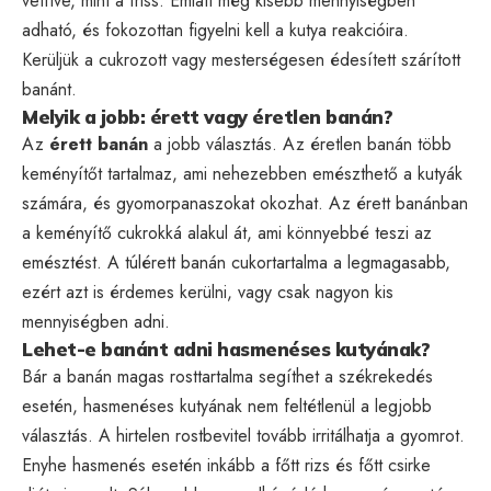
vetítve, mint a friss. Emiatt még kisebb mennyiségben
adható, és fokozottan figyelni kell a kutya reakcióira.
Kerüljük a cukrozott vagy mesterségesen édesített szárított
banánt.
Melyik a jobb: érett vagy éretlen banán?
Az
érett banán
a jobb választás. Az éretlen banán több
keményítőt tartalmaz, ami nehezebben emészthető a kutyák
számára, és gyomorpanaszokat okozhat. Az érett banánban
a keményítő cukrokká alakul át, ami könnyebbé teszi az
emésztést. A túlérett banán cukortartalma a legmagasabb,
ezért azt is érdemes kerülni, vagy csak nagyon kis
mennyiségben adni.
Lehet-e banánt adni hasmenéses kutyának?
Bár a banán magas rosttartalma segíthet a székrekedés
esetén, hasmenéses kutyának nem feltétlenül a legjobb
választás. A hirtelen rostbevitel tovább irritálhatja a gyomrot.
Enyhe hasmenés esetén inkább a főtt rizs és főtt csirke