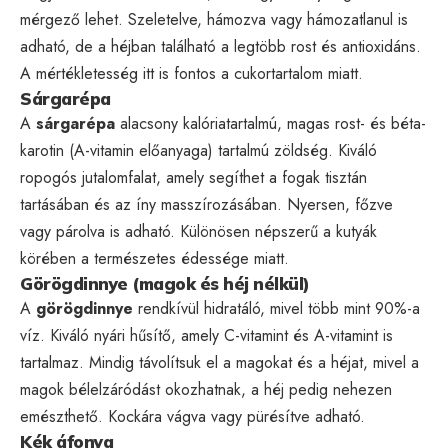
mérgező lehet. Szeletelve, hámozva vagy hámozatlanul is
adható, de a héjban található a legtöbb rost és antioxidáns.
A mértékletesség itt is fontos a cukortartalom miatt.
Sárgarépa
A
sárgarépa
alacsony kalóriatartalmú, magas rost- és béta-
karotin (A-vitamin előanyaga) tartalmú zöldség. Kiváló
ropogós jutalomfalat, amely segíthet a fogak tisztán
tartásában és az íny masszírozásában. Nyersen, főzve
vagy párolva is adható. Különösen népszerű a kutyák
körében a természetes édessége miatt.
Görögdinnye (magok és héj nélkül)
A
görögdinnye
rendkívül hidratáló, mivel több mint 90%-a
víz. Kiváló nyári hűsítő, amely C-vitamint és A-vitamint is
tartalmaz. Mindig távolítsuk el a magokat és a héjat, mivel a
magok bélelzáródást okozhatnak, a héj pedig nehezen
emészthető. Kockára vágva vagy pürésítve adható.
Kék áfonya