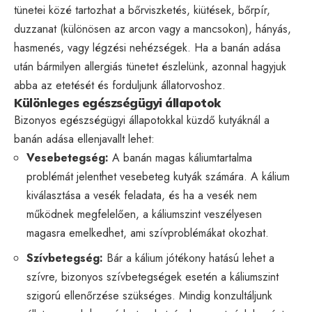
tünetei közé tartozhat a bőrviszketés, kiütések, bőrpír,
duzzanat (különösen az arcon vagy a mancsokon), hányás,
hasmenés, vagy légzési nehézségek. Ha a banán adása
után bármilyen allergiás tünetet észlelünk, azonnal hagyjuk
abba az etetését és forduljunk állatorvoshoz.
Különleges egészségügyi állapotok
Bizonyos egészségügyi állapotokkal küzdő kutyáknál a
banán adása ellenjavallt lehet:
Vesebetegség:
A banán magas káliumtartalma
problémát jelenthet vesebeteg kutyák számára. A kálium
kiválasztása a vesék feladata, és ha a vesék nem
működnek megfelelően, a káliumszint veszélyesen
magasra emelkedhet, ami szívproblémákat okozhat.
Szívbetegség:
Bár a kálium jótékony hatású lehet a
szívre, bizonyos szívbetegségek esetén a káliumszint
szigorú ellenőrzése szükséges. Mindig konzultáljunk