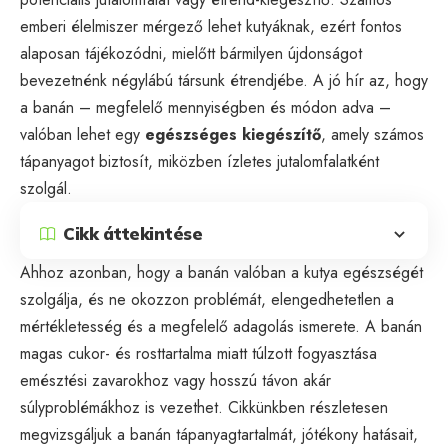
emberi élelmiszer mérgező lehet kutyáknak, ezért fontos
alaposan tájékozódni, mielőtt bármilyen újdonságot
bevezetnénk négylábú társunk étrendjébe. A jó hír az, hogy
a banán – megfelelő mennyiségben és módon adva –
valóban lehet egy
egészséges kiegészítő
, amely számos
tápanyagot biztosít, miközben ízletes jutalomfalatként
szolgál.
Cikk áttekintése
Ahhoz azonban, hogy a banán valóban a kutya egészségét
szolgálja, és ne okozzon problémát, elengedhetetlen a
mértékletesség és a megfelelő adagolás ismerete. A banán
magas cukor- és rosttartalma miatt túlzott fogyasztása
emésztési zavarokhoz vagy hosszú távon akár
súlyproblémákhoz is vezethet. Cikkünkben részletesen
megvizsgáljuk a banán tápanyagtartalmát, jótékony hatásait,