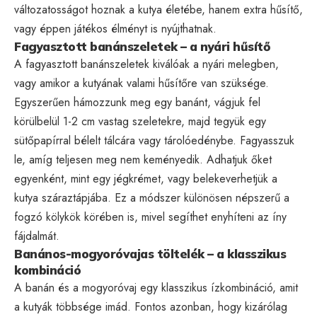
változatosságot hoznak a kutya életébe, hanem extra hűsítő,
vagy éppen játékos élményt is nyújthatnak.
Fagyasztott banánszeletek – a nyári hűsítő
A fagyasztott banánszeletek kiválóak a nyári melegben,
vagy amikor a kutyának valami hűsítőre van szüksége.
Egyszerűen hámozzunk meg egy banánt, vágjuk fel
körülbelül 1-2 cm vastag szeletekre, majd tegyük egy
sütőpapírral bélelt tálcára vagy tárolóedénybe. Fagyasszuk
le, amíg teljesen meg nem keményedik. Adhatjuk őket
egyenként, mint egy jégkrémet, vagy belekeverhetjük a
kutya száraztápjába. Ez a módszer különösen népszerű a
fogzó kölykök körében is, mivel segíthet enyhíteni az íny
fájdalmát.
Banános-mogyoróvajas töltelék – a klasszikus
kombináció
A banán és a mogyoróvaj egy klasszikus ízkombináció, amit
a kutyák többsége imád. Fontos azonban, hogy kizárólag