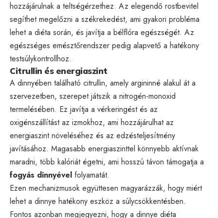
hozzájárulnak a teltségérzethez. Az elegendő rostbevitel
segíthet megelőzni a székrekedést, ami gyakori probléma
lehet a diéta során, és javítja a bélflóra egészségét. Az
egészséges emésztőrendszer pedig alapvető a hatékony
testsúlykontrollhoz.
Citrullin és energiaszint
A dinnyében található citrullin, amely argininné alakul át a
szervezetben, szerepet játszik a nitrogén-monoxid
termelésében. Ez javítja a vérkeringést és az
oxigénszállítást az izmokhoz, ami hozzájárulhat az
energiaszint növeléséhez és az edzésteljesítmény
javításához. Magasabb energiaszinttel könnyebb aktívnak
maradni, több kalóriát égetni, ami hosszú távon támogatja a
fogyás dinnyével
folyamatát.
Ezen mechanizmusok együttesen magyarázzák, hogy miért
lehet a dinnye hatékony eszköz a súlycsökkentésben.
Fontos azonban megjegyezni, hogy a dinnye diéta