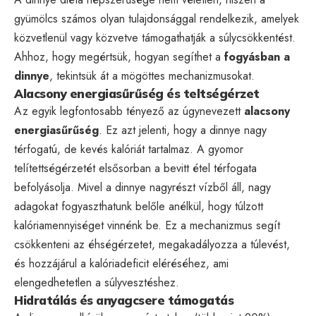
gyümölcs számos olyan tulajdonsággal rendelkezik, amelyek
közvetlenül vagy közvetve támogathatják a súlycsökkentést.
Ahhoz, hogy megértsük, hogyan segíthet a
fogyásban a
dinnye
, tekintsük át a mögöttes mechanizmusokat.
Alacsony energiasűrűség és teltségérzet
Az egyik legfontosabb tényező az úgynevezett
alacsony
energiasűrűség
. Ez azt jelenti, hogy a dinnye nagy
térfogatú, de kevés kalóriát tartalmaz. A gyomor
telítettségérzetét elsősorban a bevitt étel térfogata
befolyásolja. Mivel a dinnye nagyrészt vízből áll, nagy
adagokat fogyaszthatunk belőle anélkül, hogy túlzott
kalóriamennyiséget vinnénk be. Ez a mechanizmus segít
csökkenteni az éhségérzetet, megakadályozza a túlevést,
és hozzájárul a kalóriadeficit eléréséhez, ami
elengedhetetlen a súlyvesztéshez.
Hidratálás és anyagcsere támogatás