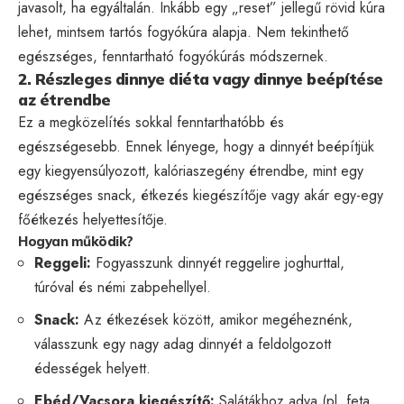
javasolt, ha egyáltalán. Inkább egy „reset” jellegű rövid kúra
lehet, mintsem tartós fogyókúra alapja. Nem tekinthető
egészséges, fenntartható fogyókúrás módszernek.
2. Részleges dinnye diéta vagy dinnye beépítése
az étrendbe
Ez a megközelítés sokkal fenntarthatóbb és
egészségesebb. Ennek lényege, hogy a dinnyét beépítjük
egy kiegyensúlyozott, kalóriaszegény étrendbe, mint egy
egészséges snack, étkezés kiegészítője vagy akár egy-egy
főétkezés helyettesítője.
Hogyan működik?
Reggeli:
Fogyasszunk dinnyét reggelire joghurttal,
túróval és némi zabpehellyel.
Snack:
Az étkezések között, amikor megéheznénk,
válasszunk egy nagy adag dinnyét a feldolgozott
édességek helyett.
Ebéd/Vacsora kiegészítő:
Salátákhoz adva (pl. feta