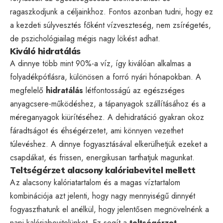
ragaszkodjunk a céljainkhoz. Fontos azonban tudni, hogy ez
a kezdeti súlyvesztés főként vízveszteség, nem zsírégetés,
de pszichológiailag mégis nagy lökést adhat.
Kiváló hidratálás
A dinnye több mint 90%-a víz, így kiválóan alkalmas a
folyadékpótlásra, különösen a forró nyári hónapokban. A
megfelelő
hidratálás
létfontosságú az egészséges
anyagcsere-működéshez, a tápanyagok szállításához és a
méreganyagok kiürítéséhez. A dehidratáció gyakran okoz
fáradtságot és éhségérzetet, ami könnyen vezethet
túlevéshez. A dinnye fogyasztásával elkerülhetjük ezeket a
csapdákat, és frissen, energikusan tarthatjuk magunkat.
Teltségérzet alacsony kalóriabevitel mellett
Az alacsony kalóriatartalom és a magas víztartalom
kombinációja azt jelenti, hogy nagy mennyiségű dinnyét
fogyaszthatunk el anélkül, hogy jelentősen megnövelnénk a
napi kalóriabevitelünket. Ez segít a
teltségérzet