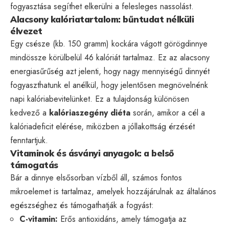
fogyasztása segíthet elkerülni a felesleges nassolást.
Alacsony kalóriatartalom: bűntudat nélküli
élvezet
Egy csésze (kb. 150 gramm) kockára vágott görögdinnye
mindössze körülbelül 46 kalóriát tartalmaz. Ez az alacsony
energiasűrűség azt jelenti, hogy nagy mennyiségű dinnyét
fogyaszthatunk el anélkül, hogy jelentősen megnövelnénk
napi kalóriabevitelünket. Ez a tulajdonság különösen
kedvező a
kalóriaszegény diéta
során, amikor a cél a
kalóriadeficit elérése, miközben a jóllakottság érzését
fenntartjuk.
Vitaminok és ásványi anyagok: a belső
támogatás
Bár a dinnye elsősorban vízből áll, számos fontos
mikroelemet is tartalmaz, amelyek hozzájárulnak az általános
egészséghez és támogathatják a fogyást:
C-vitamin:
Erős antioxidáns, amely támogatja az