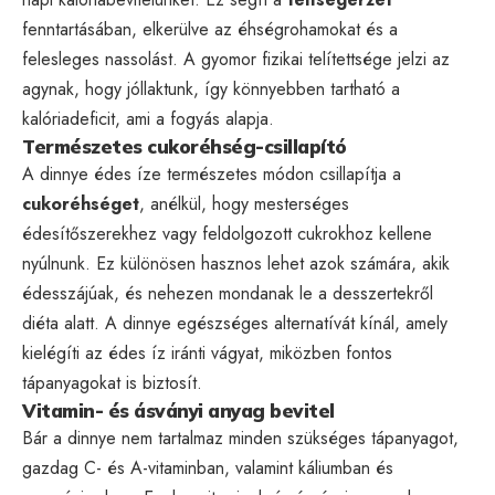
fenntartásában, elkerülve az éhségrohamokat és a
felesleges nassolást. A gyomor fizikai telítettsége jelzi az
agynak, hogy jóllaktunk, így könnyebben tartható a
kalóriadeficit, ami a fogyás alapja.
Természetes cukoréhség-csillapító
A dinnye édes íze természetes módon csillapítja a
cukoréhséget
, anélkül, hogy mesterséges
édesítőszerekhez vagy feldolgozott cukrokhoz kellene
nyúlnunk. Ez különösen hasznos lehet azok számára, akik
édesszájúak, és nehezen mondanak le a desszertekről
diéta alatt. A dinnye egészséges alternatívát kínál, amely
kielégíti az édes íz iránti vágyat, miközben fontos
tápanyagokat is biztosít.
Vitamin- és ásványi anyag bevitel
Bár a dinnye nem tartalmaz minden szükséges tápanyagot,
gazdag C- és A-vitaminban, valamint káliumban és