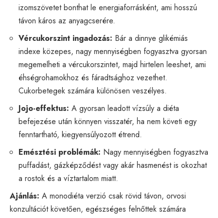
izomszövetet bonthat le energiaforrásként, ami hosszú
távon káros az anyagcserére.
Vércukorszint ingadozás:
Bár a dinnye glikémiás
indexe közepes, nagy mennyiségben fogyasztva gyorsan
megemelheti a vércukorszintet, majd hirtelen leeshet, ami
éhségrohamokhoz és fáradtsághoz vezethet.
Cukorbetegek számára különösen veszélyes.
Jojo-effektus:
A gyorsan leadott vízsúly a diéta
befejezése után könnyen visszatér, ha nem követi egy
fenntartható, kiegyensúlyozott étrend.
Emésztési problémák:
Nagy mennyiségben fogyasztva
puffadást, gázképződést vagy akár hasmenést is okozhat
a rostok és a víztartalom miatt.
Ajánlás:
A monodiéta verzió csak rövid távon, orvosi
konzultációt követően, egészséges felnőttek számára