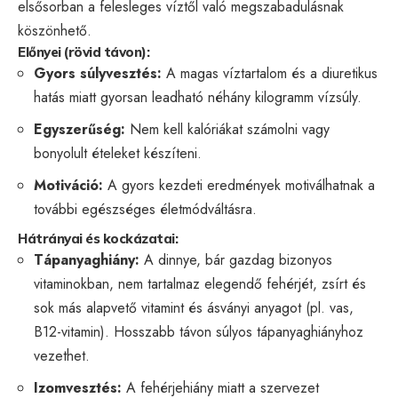
elsősorban a felesleges víztől való megszabadulásnak
köszönhető.
Előnyei (rövid távon):
Gyors súlyvesztés:
A magas víztartalom és a diuretikus
hatás miatt gyorsan leadható néhány kilogramm vízsúly.
Egyszerűség:
Nem kell kalóriákat számolni vagy
bonyolult ételeket készíteni.
Motiváció:
A gyors kezdeti eredmények motiválhatnak a
további egészséges életmódváltásra.
Hátrányai és kockázatai:
Tápanyaghiány:
A dinnye, bár gazdag bizonyos
vitaminokban, nem tartalmaz elegendő fehérjét, zsírt és
sok más alapvető vitamint és ásványi anyagot (pl. vas,
B12-vitamin). Hosszabb távon súlyos tápanyaghiányhoz
vezethet.
Izomvesztés:
A fehérjehiány miatt a szervezet