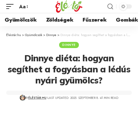
Aa
Gyümölcsök
Zöldségek
Fűszerek
Gombá
Éléstár.hu
>
Gyümölcsök
>
Dinnye
>
Dinnye diéta: hogyan segíthet a fogyásban a lédús nyári gyümölcs?
DINNYE
Dinnye diéta: hogyan
segíthet a fogyásban a lédús
nyári gyümölcs?
BY
ÉLÉSTÁR.HU
LAST UPDATED: 2025. SZEPTEMBER 8.
41 MIN READ