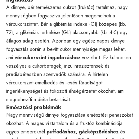
A dinnye, bár természetes cukrot (fruktóz) tartalmaz, nagy
mennyiségben fogyasztva jelentősen megemelheti a
vércukorszintet. Bár a glikémiás indexe (GI) közepes (kb.
72), a glikémiás terhelése (GL) alacsonyabb (kb. 4-5) egy
átlagos adag esetén. Azonban egy egész napos dinnye
fogyasztás során a bevitt cukor mennyisége magas lehet,
ami
vércukorszint ingadozáshoz
vezethet. Ez különösen
veszélyes a cukorbetegek, inzulinrezisztensek és
prediabéteszben szenvedők számára. A hirtelen
vércukorszint-emelkedés és -esés fáradtságot,
ingerlékenységet és fokozott éhségérzetet okozhat, ami
megnehezíti a diéta betartását.
Emésztési problémák
Nagy mennyiségű dinnye fogyasztása emésztési panaszokat
okozhat. A magas víztartalom és a fruktóz kombinációja
egyes embereknél
puffadáshoz, gázképződéshez
és