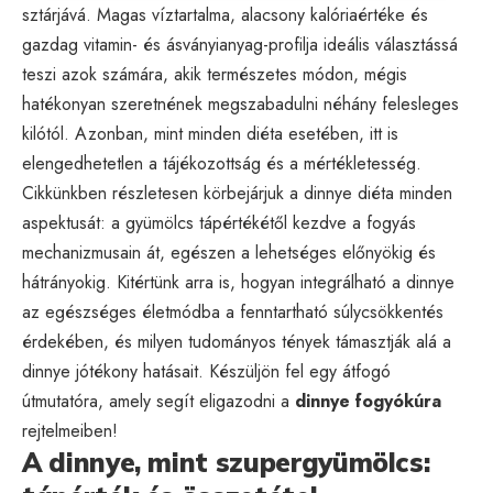
sztárjává. Magas víztartalma, alacsony kalóriaértéke és
gazdag vitamin- és ásványianyag-profilja ideális választássá
teszi azok számára, akik természetes módon, mégis
hatékonyan szeretnének megszabadulni néhány felesleges
kilótól. Azonban, mint minden diéta esetében, itt is
elengedhetetlen a tájékozottság és a mértékletesség.
Cikkünkben részletesen körbejárjuk a dinnye diéta minden
aspektusát: a gyümölcs tápértékétől kezdve a fogyás
mechanizmusain át, egészen a lehetséges előnyökig és
hátrányokig. Kitértünk arra is, hogyan integrálható a dinnye
az egészséges életmódba a fenntartható súlycsökkentés
érdekében, és milyen tudományos tények támasztják alá a
dinnye jótékony hatásait. Készüljön fel egy átfogó
útmutatóra, amely segít eligazodni a
dinnye fogyókúra
rejtelmeiben!
A dinnye, mint szupergyümölcs: