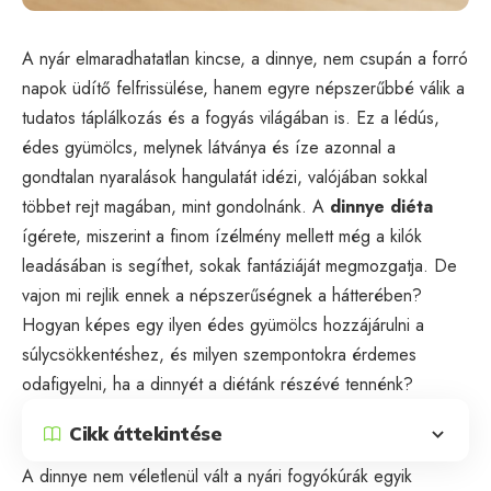
A nyár elmaradhatatlan kincse, a dinnye, nem csupán a forró
napok üdítő felfrissülése, hanem egyre népszerűbbé válik a
tudatos táplálkozás és a fogyás világában is. Ez a lédús,
édes gyümölcs, melynek látványa és íze azonnal a
gondtalan nyaralások hangulatát idézi, valójában sokkal
többet rejt magában, mint gondolnánk. A
dinnye diéta
ígérete, miszerint a finom ízélmény mellett még a kilók
leadásában is segíthet, sokak fantáziáját megmozgatja. De
vajon mi rejlik ennek a népszerűségnek a hátterében?
Hogyan képes egy ilyen édes gyümölcs hozzájárulni a
súlycsökkentéshez, és milyen szempontokra érdemes
odafigyelni, ha a dinnyét a diétánk részévé tennénk?
Cikk áttekintése
A dinnye nem véletlenül vált a nyári fogyókúrák egyik