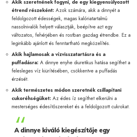
Akik szeretnének fogyni, de egy kiegyensúlyozott
étrend részeként:
Azok számára, akik a dinnyét a
feldolgozott édességek, magas kalóriatartalmú
nassolnivalók helyett választják, beépítve azt egy
változatos, fehérjében és rostban gazdag étrendbe. Ez a
leginkább ajánlott és fenntartható megközelítés.
Akik hajlamosak a vízvisszatartásra és a
puffadásra:
A dinnye enyhe diuretikus hatása segíthet a
felesleges víz kiürítésében, csökkentve a puffadás
érzését.
Akik természetes módon szeretnék csillapítani
cukoréhségüket:
Az édes íz segíthet elkerülni a
mesterséges édesítőszereket és a feldolgozott cukrokat.
A dinnye kiváló kiegészítője egy