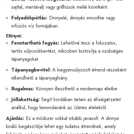
sajttal, mentával) vagy grillhúsok mellé köretként.
Folyadékpótlás:
Dinnyelé, dinnyés smoothie vagy
infúziós víz formájában.
Előnyei:
Fenntartható fogyás:
Lehetővé teszi a fokozatos,
tartós súlycsökkentést, miközben biztosítja a szükséges
tápanyagokat.
Tápanyagbevitel:
A kiegyensúlyozott étrend részeként
elkerülhető a tápanyaghiány.
Rugalmas:
Könnyen illeszthető a mindennapi életbe.
Jóllakottság:
Segít kordában tartani az éhségérzetet
anélkül, hogy lemondanánk az ízletes ételekről.
Ajánlás:
Ez a módszer sokkal inkább javasolt. A dinnye
kiváló kiegészítője lehet egy tudatos étrendnek, amely