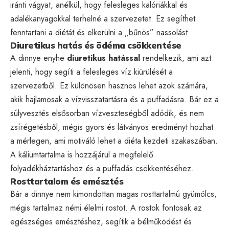
iránti vágyat, anélkül, hogy felesleges kalóriákkal és
adalékanyagokkal terhelné a szervezetet. Ez segíthet
fenntartani a diétát és elkerülni a „bűnös” nassolást.
Diuretikus hatás és ödéma csökkentése
A dinnye enyhe
diuretikus hatással
rendelkezik, ami azt
jelenti, hogy segíti a felesleges víz kiürülését a
szervezetből. Ez különösen hasznos lehet azok számára,
akik hajlamosak a vízvisszatartásra és a puffadásra. Bár ez a
súlyvesztés elsősorban vízveszteségből adódik, és nem
zsírégetésből, mégis gyors és látványos eredményt hozhat
a mérlegen, ami motiváló lehet a diéta kezdeti szakaszában.
A káliumtartalma is hozzájárul a megfelelő
folyadékháztartáshoz és a puffadás csökkentéséhez.
Rosttartalom és emésztés
Bár a dinnye nem kimondottan magas rosttartalmú gyümölcs,
mégis tartalmaz némi élelmi rostot. A rostok fontosak az
egészséges emésztéshez, segítik a bélműködést és