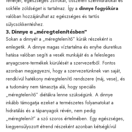
fehérjét, egészséges zsírokat, összetett szénhidrátokat és
sokféle zöldséget is tartalmaz. Így a
dinnye fogyókúra
valóban hozzájárulhat az egészséges és tartós
súlycsökkentéshez.
3. Dinnye a „méregtelenítésben”
Sokan a dinnyét a „méregtelenítő” kúrák részeként is
emlegetik. A dinnye magas víztartalma és enyhe diuretikus
hatása valóban segíti a vesék munkáját és a felesleges
anyagcsere-termékek kiürülését a szervezetből. Fontos
azonban megjegyezni, hogy a szervezetünknek van saját,
rendkívül hatékony méregtelenítő rendszere (máj, vese), és
a tudomány nem támasztja alá, hogy speciális
„méregtelenítő” diétákra lenne szükségünk. A dinnye
inkább támogatja ezeket a természetes folyamatokat a
hidratálás és a tápanyagok révén, nem pedig
„méregtelenít” a szó szoros értelmében. Egy egészséges,
kiegyensúlyozott étrend részeként azonban kétségkívül