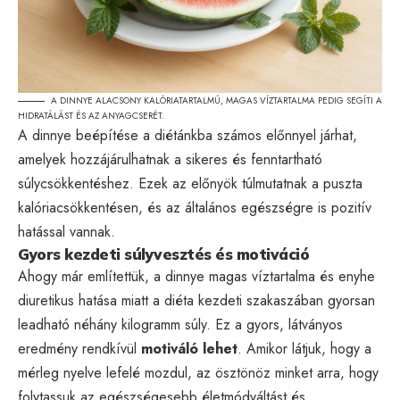
A DINNYE ALACSONY KALÓRIATARTALMÚ, MAGAS VÍZTARTALMA PEDIG SEGÍTI A
HIDRATÁLÁST ÉS AZ ANYAGCSERÉT.
A dinnye beépítése a diétánkba számos előnnyel járhat,
amelyek hozzájárulhatnak a sikeres és fenntartható
súlycsökkentéshez. Ezek az előnyök túlmutatnak a puszta
kalóriacsökkentésen, és az általános egészségre is pozitív
hatással vannak.
Gyors kezdeti súlyvesztés és motiváció
Ahogy már említettük, a dinnye magas víztartalma és enyhe
diuretikus hatása miatt a diéta kezdeti szakaszában gyorsan
leadható néhány kilogramm súly. Ez a gyors, látványos
eredmény rendkívül
motiváló lehet
. Amikor látjuk, hogy a
mérleg nyelve lefelé mozdul, az ösztönöz minket arra, hogy
folytassuk az egészségesebb életmódváltást és