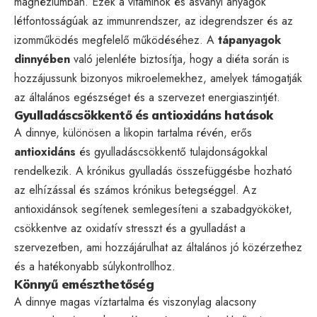
magnéziumban. Ezek a vitaminok és ásványi anyagok
létfontosságúak az immunrendszer, az idegrendszer és az
izomműködés megfelelő működéséhez. A
tápanyagok
dinnyében
való jelenléte biztosítja, hogy a diéta során is
hozzájussunk bizonyos mikroelemekhez, amelyek támogatják
az általános egészséget és a szervezet energiaszintjét.
Gyulladáscsökkentő és antioxidáns hatások
A dinnye, különösen a likopin tartalma révén, erős
antioxidáns
és gyulladáscsökkentő tulajdonságokkal
rendelkezik. A krónikus gyulladás összefüggésbe hozható
az elhízással és számos krónikus betegséggel. Az
antioxidánsok segítenek semlegesíteni a szabadgyököket,
csökkentve az oxidatív stresszt és a gyulladást a
szervezetben, ami hozzájárulhat az általános jó közérzethez
és a hatékonyabb súlykontrollhoz.
Könnyű emészthetőség
A dinnye magas víztartalma és viszonylag alacsony