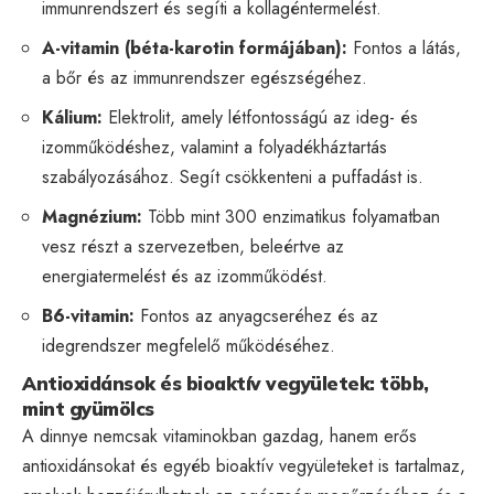
immunrendszert és segíti a kollagéntermelést.
A-vitamin (béta-karotin formájában):
Fontos a látás,
a bőr és az immunrendszer egészségéhez.
Kálium:
Elektrolit, amely létfontosságú az ideg- és
izomműködéshez, valamint a folyadékháztartás
szabályozásához. Segít csökkenteni a puffadást is.
Magnézium:
Több mint 300 enzimatikus folyamatban
vesz részt a szervezetben, beleértve az
energiatermelést és az izomműködést.
B6-vitamin:
Fontos az anyagcseréhez és az
idegrendszer megfelelő működéséhez.
Antioxidánsok és bioaktív vegyületek: több,
mint gyümölcs
A dinnye nemcsak vitaminokban gazdag, hanem erős
antioxidánsokat és egyéb bioaktív vegyületeket is tartalmaz,