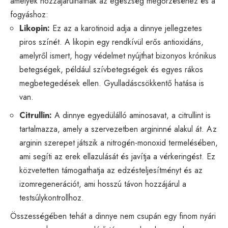
amelyek hozzájárulhatnak az egészség megőrzéséhez és a
fogyáshoz:
Likopin:
Ez az a karotinoid adja a dinnye jellegzetes
piros színét. A likopin egy rendkívül erős antioxidáns,
amelyről ismert, hogy védelmet nyújthat bizonyos krónikus
betegségek, például szívbetegségek és egyes rákos
megbetegedések ellen. Gyulladáscsökkentő hatása is
van.
Citrullin:
A dinnye egyedülálló aminosavat, a citrullint is
tartalmazza, amely a szervezetben argininné alakul át. Az
arginin szerepet játszik a nitrogén-monoxid termelésében,
ami segíti az erek ellazulását és javítja a vérkeringést. Ez
közvetetten támogathatja az edzésteljesítményt és az
izomregenerációt, ami hosszú távon hozzájárul a
testsúlykontrollhoz.
Összességében tehát a dinnye nem csupán egy finom nyári