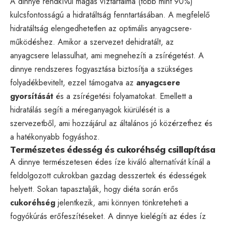
A dinnye rendkívül magas víztartalma (több mint 90%)
kulcsfontosságú a hidratáltság fenntartásában. A megfelelő
hidratáltság elengedhetetlen az optimális anyagcsere-
működéshez. Amikor a szervezet dehidratált, az
anyagcsere lelassulhat, ami megnehezíti a zsírégetést. A
dinnye rendszeres fogyasztása biztosítja a szükséges
folyadékbevitelt, ezzel támogatva az
anyagcsere
gyorsítását
és a zsírégetési folyamatokat. Emellett a
hidratálás segíti a méreganyagok kiürülését is a
szervezetből, ami hozzájárul az általános jó közérzethez és
a hatékonyabb fogyáshoz.
Természetes édesség és cukoréhség csillapítása
A dinnye természetesen édes íze kiváló alternatívát kínál a
feldolgozott cukrokban gazdag desszertek és édességek
helyett. Sokan tapasztalják, hogy diéta során erős
cukoréhség
jelentkezik, ami könnyen tönkreteheti a
fogyókúrás erőfeszítéseket. A dinnye kielégíti az édes íz