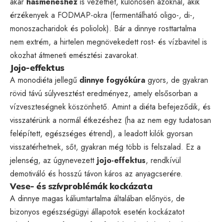
akár
hasmenéshez
is vezethet, különösen azoknál, akik
érzékenyek a FODMAP-okra (fermentálható oligo-, di-,
monoszacharidok és poliolok). Bár a dinnye rosttartalma
nem extrém, a hirtelen megnövekedett rost- és vízbavitel is
okozhat átmeneti emésztési zavarokat.
Jojo-effektus
A monodiéta jellegű
dinnye fogyókúra
gyors, de gyakran
rövid távú súlyvesztést eredményez, amely elsősorban a
vízveszteségnek köszönhető. Amint a diéta befejeződik, és
visszatérünk a normál étkezéshez (ha az nem egy tudatosan
felépített, egészséges étrend), a leadott kilók gyorsan
visszatérhetnek, sőt, gyakran még több is felszalad. Ez a
jelenség, az úgynevezett
jojo-effektus
, rendkívül
demotiváló és hosszú távon káros az anyagcserére.
Vese- és szívproblémák kockázata
A dinnye magas káliumtartalma általában előnyös, de
bizonyos egészségügyi állapotok esetén kockázatot