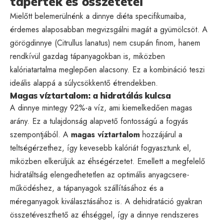
tápérték és összetétel
Mielőtt belemerülnénk a dinnye diéta specifikumaiba,
érdemes alaposabban megvizsgálni magát a gyümölcsöt. A
görögdinnye (Citrullus lanatus) nem csupán finom, hanem
rendkívül gazdag tápanyagokban is, miközben
kalóriatartalma meglepően alacsony. Ez a kombináció teszi
ideális alappá a súlycsökkentő étrendekben.
Magas víztartalom: a hidratálás kulcsa
A dinnye mintegy 92%-a víz, ami kiemelkedően magas
arány. Ez a tulajdonság alapvető fontosságú a fogyás
szempontjából. A
magas víztartalom
hozzájárul a
teltségérzethez, így kevesebb kalóriát fogyasztunk el,
miközben elkerüljük az éhségérzetet. Emellett a megfelelő
hidratáltság elengedhetetlen az optimális anyagcsere-
működéshez, a tápanyagok szállításához és a
méreganyagok kiválasztásához is. A dehidratáció gyakran
összetéveszthető az éhséggel, így a dinnye rendszeres