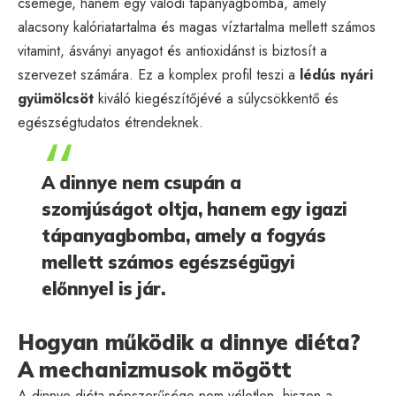
csemege, hanem egy valódi tápanyagbomba, amely
alacsony kalóriatartalma és magas víztartalma mellett számos
vitamint, ásványi anyagot és antioxidánst is biztosít a
szervezet számára. Ez a komplex profil teszi a
lédús nyári
gyümölcsöt
kiváló kiegészítőjévé a súlycsökkentő és
egészségtudatos étrendeknek.
A dinnye nem csupán a
szomjúságot oltja, hanem egy igazi
tápanyagbomba, amely a fogyás
mellett számos egészségügyi
előnnyel is jár.
Hogyan működik a dinnye diéta?
A mechanizmusok mögött
A dinnye diéta népszerűsége nem véletlen, hiszen a