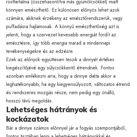
rosttartalma (összehasonlítva más gyümölcsökkel) miatt
könnyen emészthető. Ez különösen előnyös lehet azok
számára, akiknek érzékeny az emésztőrendszerük, vagy
puffadásra hajlamosak. A könnyű emészthetőség azt is
jelenti, hogy a szervezet kevesebb energiát fordít az
emésztésre, így több energia marad a mindennapi
tevékenységekre és az edzésre.
Ezek az előnyök együttesen teszik a dinnyét értékes
kiegészítőjévé egy súlycsökkentő étrendnek. Fontos
azonban emlékezni arra, hogy a dinnye diéta akkor a
leghatékonyabb, ha egy kiegyensúlyozott, változatos étrend
és rendszeres mozgás része, nem pedig egy önálló,
hosszú távú megoldás.
Lehetséges hátrányok és
kockázatok
Bár a dinnye számos előnnyel jár a fogyás szempontjából,
fontos tisztában lenni a lehetséges hátrányokkal és