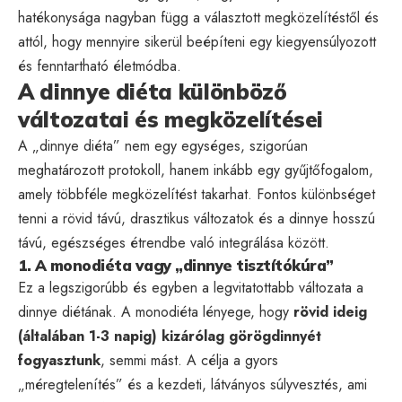
hatékonysága nagyban függ a választott megközelítéstől és
attól, hogy mennyire sikerül beépíteni egy kiegyensúlyozott
és fenntartható életmódba.
A dinnye diéta különböző
változatai és megközelítései
A „dinnye diéta” nem egy egységes, szigorúan
meghatározott protokoll, hanem inkább egy gyűjtőfogalom,
amely többféle megközelítést takarhat. Fontos különbséget
tenni a rövid távú, drasztikus változatok és a dinnye hosszú
távú, egészséges étrendbe való integrálása között.
1. A monodiéta vagy „dinnye tisztítókúra”
Ez a legszigorúbb és egyben a legvitatottabb változata a
dinnye diétának. A monodiéta lényege, hogy
rövid ideig
(általában 1-3 napig) kizárólag görögdinnyét
fogyasztunk
, semmi mást. A célja a gyors
„méregtelenítés” és a kezdeti, látványos súlyvesztés, ami