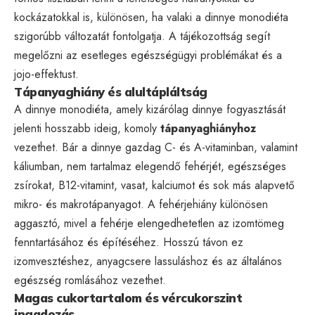
kockázatokkal is, különösen, ha valaki a dinnye monodiéta
szigorúbb változatát fontolgatja. A tájékozottság segít
megelőzni az esetleges egészségügyi problémákat és a
jojo-effektust.
Tápanyaghiány és alultápláltság
A dinnye monodiéta, amely kizárólag dinnye fogyasztását
jelenti hosszabb ideig, komoly
tápanyaghiányhoz
vezethet. Bár a dinnye gazdag C- és A-vitaminban, valamint
káliumban, nem tartalmaz elegendő fehérjét, egészséges
zsírokat, B12-vitamint, vasat, kalciumot és sok más alapvető
mikro- és makrotápanyagot. A fehérjehiány különösen
aggasztó, mivel a fehérje elengedhetetlen az izomtömeg
fenntartásához és építéséhez. Hosszú távon ez
izomvesztéshez, anyagcsere lassuláshoz és az általános
egészség romlásához vezethet.
Magas cukortartalom és vércukorszint
ingadozás