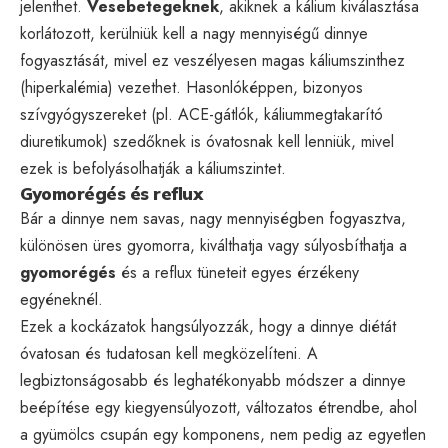
jelenthet.
Vesebetegeknek
, akiknek a kálium kiválasztása
korlátozott, kerülniük kell a nagy mennyiségű dinnye
fogyasztását, mivel ez veszélyesen magas káliumszinthez
(hiperkalémia) vezethet. Hasonlóképpen, bizonyos
szívgyógyszereket (pl. ACE-gátlók, káliummegtakarító
diuretikumok) szedőknek is óvatosnak kell lenniük, mivel
ezek is befolyásolhatják a káliumszintet.
Gyomorégés és reflux
Bár a dinnye nem savas, nagy mennyiségben fogyasztva,
különösen üres gyomorra, kiválthatja vagy súlyosbíthatja a
gyomorégés
és a reflux tüneteit egyes érzékeny
egyéneknél.
Ezek a kockázatok hangsúlyozzák, hogy a dinnye diétát
óvatosan és tudatosan kell megközelíteni. A
legbiztonságosabb és leghatékonyabb módszer a dinnye
beépítése egy kiegyensúlyozott, változatos étrendbe, ahol
a gyümölcs csupán egy komponens, nem pedig az egyetlen