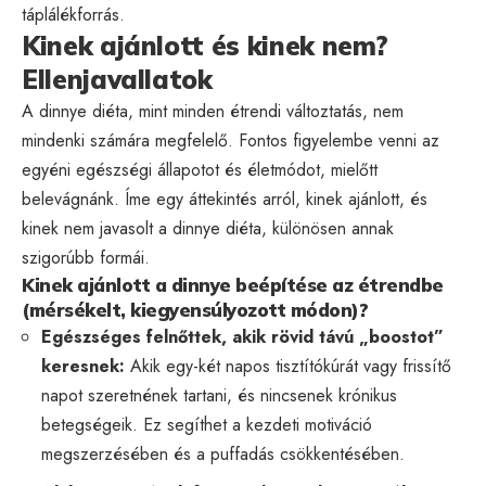
táplálékforrás.
Kinek ajánlott és kinek nem?
Ellenjavallatok
A dinnye diéta, mint minden étrendi változtatás, nem
mindenki számára megfelelő. Fontos figyelembe venni az
egyéni egészségi állapotot és életmódot, mielőtt
belevágnánk. Íme egy áttekintés arról, kinek ajánlott, és
kinek nem javasolt a dinnye diéta, különösen annak
szigorúbb formái.
Kinek ajánlott a dinnye beépítése az étrendbe
(mérsékelt, kiegyensúlyozott módon)?
Egészséges felnőttek, akik rövid távú „boostot”
keresnek:
Akik egy-két napos tisztítókúrát vagy frissítő
napot szeretnének tartani, és nincsenek krónikus
betegségeik. Ez segíthet a kezdeti motiváció
megszerzésében és a puffadás csökkentésében.