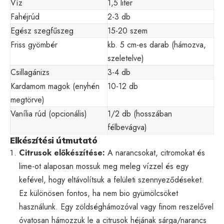
Víz
1,5 liter
Fahéjrúd
2-3 db
Egész szegfűszeg
15-20 szem
Friss gyömbér
kb. 5 cm-es darab (hámozva,
szeletelve)
Csillagánizs
3-4 db
Kardamom magok (enyhén
10-12 db
megtörve)
Vanília rúd (opcionális)
1/2 db (hosszában
félbevágva)
Elkészítési útmutató
Citrusok előkészítése:
A narancsokat, citromokat és
lime-ot alaposan mossuk meg meleg vízzel és egy
kefével, hogy eltávolítsuk a felületi szennyeződéseket.
Ez különösen fontos, ha nem bio gyümölcsöket
használunk. Egy zöldséghámozóval vagy finom reszelővel
óvatosan hámozzuk le a citrusok héjának sárga/narancs