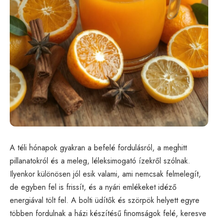
A téli hónapok gyakran a befelé fordulásról, a meghitt
pillanatokról és a meleg, léleksimogató ízekről szólnak.
Ilyenkor különösen jól esik valami, ami nemcsak felmelegít,
de egyben fel is frissít, és a nyári emlékeket idéző
energiával tölt fel. A bolti üdítők és szörpök helyett egyre
többen fordulnak a házi készítésű finomságok felé, keresve