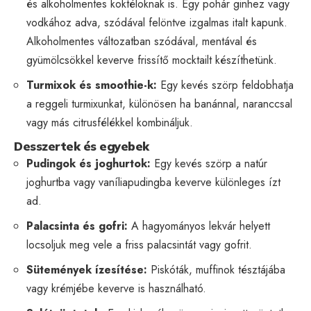
és alkoholmentes koktéloknak is. Egy pohár ginhez vagy
vodkához adva, szódával felöntve izgalmas italt kapunk.
Alkoholmentes változatban szódával, mentával és
gyümölcsökkel keverve frissítő mocktailt készíthetünk.
Turmixok és smoothie-k:
Egy kevés szörp feldobhatja
a reggeli turmixunkat, különösen ha banánnal, naranccsal
vagy más citrusfélékkel kombináljuk.
Desszertek és egyebek
Pudingok és joghurtok:
Egy kevés szörp a natúr
joghurtba vagy vaníliapudingba keverve különleges ízt
ad.
Palacsinta és gofri:
A hagyományos lekvár helyett
locsoljuk meg vele a friss palacsintát vagy gofrit.
Sütemények ízesítése:
Piskóták, muffinok tésztájába
vagy krémjébe keverve is használható.