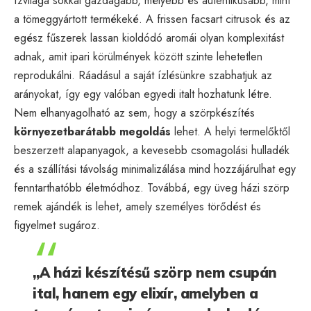
ízvilága sokkal gazdagabb, mélyebb és autentikusabb, mint
a tömeggyártott termékeké. A frissen facsart citrusok és az
egész fűszerek lassan kioldódó aromái olyan komplexitást
adnak, amit ipari körülmények között szinte lehetetlen
reprodukálni. Ráadásul a saját ízlésünkre szabhatjuk az
arányokat, így egy valóban egyedi italt hozhatunk létre.
Nem elhanyagolható az sem, hogy a szörpkészítés
környezetbarátabb megoldás
lehet. A helyi termelőktől
beszerzett alapanyagok, a kevesebb csomagolási hulladék
és a szállítási távolság minimalizálása mind hozzájárulhat egy
fenntarthatóbb életmódhoz. Továbbá, egy üveg házi szörp
remek ajándék is lehet, amely személyes törődést és
figyelmet sugároz.
„A házi készítésű szörp nem csupán
ital, hanem egy elixír, amelyben a