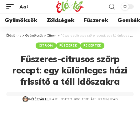
Aa
Gyümölcsök
Zöldségek
Fűszerek
Gombá
Éléstár.hu
>
Gyümölcsök
>
Citrom
>
Fűszeres-citrusos szörp recept: egy különleges házi frissítő a téli időszakra
CITROM
FŰSZEREK
RECEPTEK
Fűszeres-citrusos szörp
recept: egy különleges házi
frissítő a téli időszakra
BY
ÉLÉSTÁR.HU
LAST UPDATED: 2026. FEBRUÁR 1.
23 MIN READ