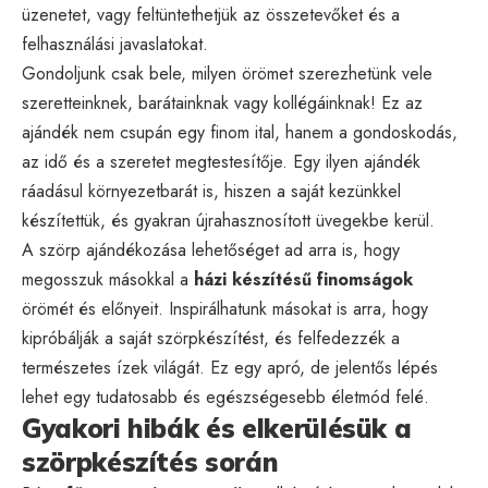
üzenetet, vagy feltüntethetjük az összetevőket és a
felhasználási javaslatokat.
Gondoljunk csak bele, milyen örömet szerezhetünk vele
szeretteinknek, barátainknak vagy kollégáinknak! Ez az
ajándék nem csupán egy finom ital, hanem a gondoskodás,
az idő és a szeretet megtestesítője. Egy ilyen ajándék
ráadásul környezetbarát is, hiszen a saját kezünkkel
készítettük, és gyakran újrahasznosított üvegekbe kerül.
A szörp ajándékozása lehetőséget ad arra is, hogy
megosszuk másokkal a
házi készítésű finomságok
örömét és előnyeit. Inspirálhatunk másokat is arra, hogy
kipróbálják a saját szörpkészítést, és felfedezzék a
természetes ízek világát. Ez egy apró, de jelentős lépés
lehet egy tudatosabb és egészségesebb életmód felé.
Gyakori hibák és elkerülésük a
szörpkészítés során