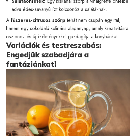
Salátaöntetek:
Egy kiskanál szörp a vinaigrette öntetbe
adva édes-savanyú ízt kölcsönöz a salátáknak.
A
fűszeres-citrusos szörp
tehát nem csupán egy ital,
hanem egy sokoldalú kulináris alapanyag, amely kreativitásra
ösztönöz és új ízélményekkel gazdagítja a konyhánkat.
Variációk és testreszabás:
Engedjük szabadjára a
fantáziánkat!