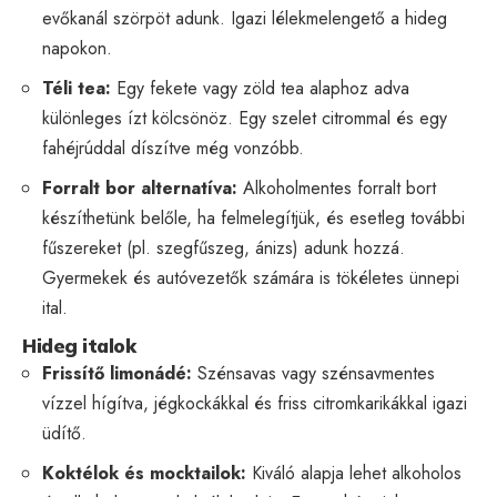
evőkanál szörpöt adunk. Igazi lélekmelengető a hideg
napokon.
Téli tea:
Egy fekete vagy zöld tea alaphoz adva
különleges ízt kölcsönöz. Egy szelet citrommal és egy
fahéjrúddal díszítve még vonzóbb.
Forralt bor alternatíva:
Alkoholmentes forralt bort
készíthetünk belőle, ha felmelegítjük, és esetleg további
fűszereket (pl. szegfűszeg, ánizs) adunk hozzá.
Gyermekek és autóvezetők számára is tökéletes ünnepi
ital.
Hideg italok
Frissítő limonádé:
Szénsavas vagy szénsavmentes
vízzel hígítva, jégkockákkal és friss citromkarikákkal igazi
üdítő.
Koktélok és mocktailok:
Kiváló alapja lehet alkoholos