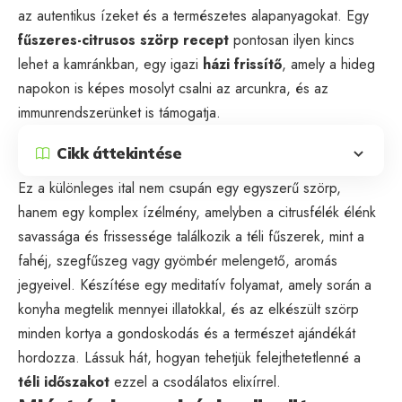
az autentikus ízeket és a természetes alapanyagokat. Egy
fűszeres-citrusos szörp recept
pontosan ilyen kincs
lehet a kamránkban, egy igazi
házi frissítő
, amely a hideg
napokon is képes mosolyt csalni az arcunkra, és az
immunrendszerünket
is támogatja.
Cikk áttekintése
Ez a különleges ital nem csupán egy egyszerű szörp,
hanem egy komplex ízélmény, amelyben a citrusfélék élénk
savassága és frissessége találkozik a téli fűszerek, mint a
fahéj, szegfűszeg vagy gyömbér melengető, aromás
jegyeivel. Készítése egy meditatív folyamat, amely során a
konyha megtelik mennyei illatokkal, és az elkészült szörp
minden kortya a gondoskodás és a természet ajándékát
hordozza. Lássuk hát, hogyan tehetjük felejthetetlenné a
téli időszakot
ezzel a csodálatos elixírrel.