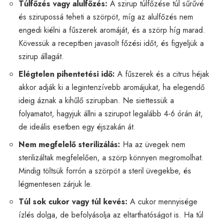
Túlfőzés vagy alulfőzés:
A szirup túlfőzése túl sűrűvé
és szirupossá teheti a szörpöt, míg az alulfőzés nem
engedi kiélni a fűszerek aromáját, és a szörp híg marad.
Kövessük a receptben javasolt főzési időt, és figyeljük a
szirup állagát.
Elégtelen pihentetési idő:
A fűszerek és a citrus héjak
akkor adják ki a legintenzívebb aromájukat, ha elegendő
ideig áznak a kihűlő szirupban. Ne siettessük a
folyamatot, hagyjuk állni a szirupot legalább 4-6 órán át,
de ideális esetben egy éjszakán át.
Nem megfelelő sterilizálás:
Ha az üvegek nem
sterilizáltak megfelelően, a szörp könnyen megromolhat.
Mindig töltsük forrón a szörpöt a steril üvegekbe, és
légmentesen zárjuk le.
Túl sok cukor vagy túl kevés:
A cukor mennyisége
ízlés dolga, de befolyásolja az eltarthatóságot is. Ha túl