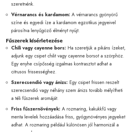
szeretnénk.
Vérnarancs és kardamom:
A vérnarancs gyönyörű
színe és egyedi íze a kardamom egzotikus jegyeivel
párosítva lenyűgöző élményt nyújt.
Fűszerek kísérletezése
Chili vagy cayenne bors:
Ha szeretjük a pikáns ízeket,
adjunk egy csipet chilit vagy cayenne borsot a szörphöz.
Egy enyhe csípősség izgalmas kontrasztot adhat a
citrusos frissességhez.
Szerecsendió vagy ánizs:
Egy csipet frissen reszelt
szerecsendió vagy néhány szem ánizs tovább mélyítheti
a téli fűszerek aromáját.
Friss fűszernövények:
A rozmaring, kakukkfű vagy
menta levelek hozzáadása friss, gyógynövényes jegyeket
adhat. A rozmaring például különösen jól harmonizál a