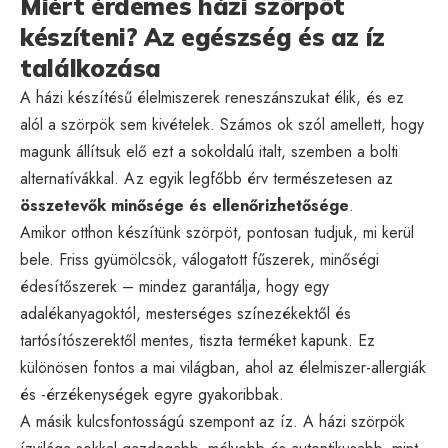
Miért érdemes házi szörpöt
készíteni? Az egészség és az íz
találkozása
A házi készítésű élelmiszerek reneszánszukat élik, és ez
alól a szörpök sem kivételek. Számos ok szól amellett, hogy
magunk állítsuk elő ezt a sokoldalú italt, szemben a bolti
alternatívákkal. Az egyik legfőbb érv természetesen az
összetevők minősége és ellenőrizhetősége
.
Amikor otthon készítünk szörpöt, pontosan tudjuk, mi kerül
bele. Friss gyümölcsök, válogatott fűszerek, minőségi
édesítőszerek – mindez garantálja, hogy egy
adalékanyagoktól, mesterséges színezékektől és
tartósítószerektől mentes, tiszta terméket kapunk. Ez
különösen fontos a mai világban, ahol az élelmiszer-allergiák
és -érzékenységek egyre gyakoribbak.
A másik kulcsfontosságú szempont az íz. A házi szörpök