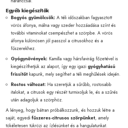
naranccsal.
Egyéb kiegészítők
Bogyós gyümölcsök:
A téli időszakban fagyasztott
vörös áfonya, málna vagy szeder hozzáadása színt és
további vitaminokat csempészhet a szörpbe. A vörös
áfonya különösen jól passzol a citrusokhoz és a
fűszerekhez.
Gyógynövények:
Kamilla vagy hársfavirág főzetével is
kiegészíthetjük az alapot, így egy igazi
gyógyhatású
frissítőt
kapunk, mely segíthet a téli meghűlések idején.
Rostos változat:
Ha szeretjük a sűrűbb, rostosabb
italokat, a citrusok egy részét turmixoljuk le, és a szűrés
után adagoljuk a szörphöz.
A lényeg, hogy bátran próbálkozzunk, és hozzuk létre a
saját, egyedi
fűszeres-citrusos szörpünket
, amely
tökéletesen tükrözi az ízlésünket és a hangulatunkat.