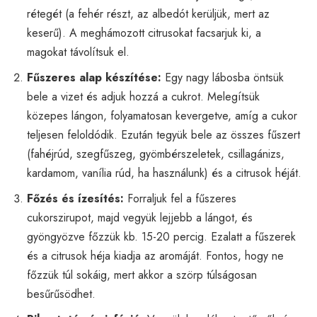
rétegét (a fehér részt, az albedót kerüljük, mert az
keserű). A meghámozott citrusokat facsarjuk ki, a
magokat távolítsuk el.
Fűszeres alap készítése:
Egy nagy lábosba öntsük
bele a vizet és adjuk hozzá a cukrot. Melegítsük
közepes lángon, folyamatosan kevergetve, amíg a cukor
teljesen feloldódik. Ezután tegyük bele az összes fűszert
(fahéjrúd, szegfűszeg, gyömbérszeletek, csillagánizs,
kardamom, vanília rúd, ha használunk) és a citrusok héját.
Főzés és ízesítés:
Forraljuk fel a fűszeres
cukorszirupot, majd vegyük lejjebb a lángot, és
gyöngyözve főzzük kb. 15-20 percig. Ezalatt a fűszerek
és a citrusok héja kiadja az aromáját. Fontos, hogy ne
főzzük túl sokáig, mert akkor a szörp túlságosan
besűrűsödhet.