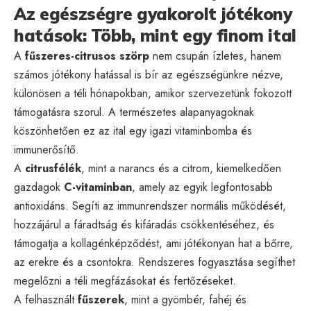
Az egészségre gyakorolt jótékony
hatások: Több, mint egy finom ital
A
fűszeres-citrusos szörp
nem csupán ízletes, hanem
számos jótékony hatással is bír az egészségünkre nézve,
különösen a téli hónapokban, amikor szervezetünk fokozott
támogatásra szorul. A természetes alapanyagoknak
köszönhetően ez az ital egy igazi vitaminbomba és
immunerősítő.
A
citrusfélék
, mint a narancs és a citrom, kiemelkedően
gazdagok
C-vitaminban
, amely az egyik legfontosabb
antioxidáns. Segíti az immunrendszer normális működését,
hozzájárul a fáradtság és kifáradás csökkentéséhez, és
támogatja a kollagénképződést, ami jótékonyan hat a bőrre,
az erekre és a csontokra. Rendszeres fogyasztása segíthet
megelőzni a téli megfázásokat és fertőzéseket.
A felhasznált
fűszerek
, mint a gyömbér, fahéj és