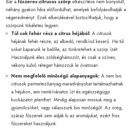
Bár a
fűszeres-citrusos szörp
elkészítése nem bonyolult,
néhány gyakori hiba előfordulhat, amelyek befolyásolhatják a
végeredményt. Ezek elkerülésével biztosíthatjuk, hogy a
szörpünk tökéletes legyen.
Túl sok fehér rész a citrus héjából:
A citrusok
héjának fehér része, az albedó, rendkívül keserű. Ha túl
sokat kaparunk le belőle, az tönkreteheti a szörp ízét.
Használjunk éles zöldséghámozót, és csak a színes,
vékony külső réteget hámozzuk le óvatosan.
Nem megfelelő minőségű alapanyagok:
A nem bio
citrusok permetezőanyag-maradványokat tartalmazhatnak
a héjukon, ami nemkívánatos ízt és egészségügyi
kockázatot jelenthet. Mindig alaposan mossuk meg a
gyümölcsöket, vagy válasszunk bio minőségűt. Az öreg,
száraz fűszerek sem adják ki az aromájukat, ezért friss
fűszereket használjunk.