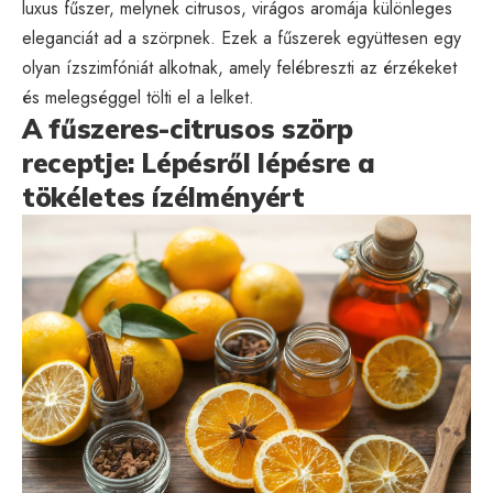
luxus fűszer, melynek citrusos, virágos aromája különleges
eleganciát ad a szörpnek. Ezek a fűszerek együttesen egy
olyan ízszimfóniát alkotnak, amely felébreszti az érzékeket
és melegséggel tölti el a lelket.
A fűszeres-citrusos szörp
receptje: Lépésről lépésre a
tökéletes ízélményért