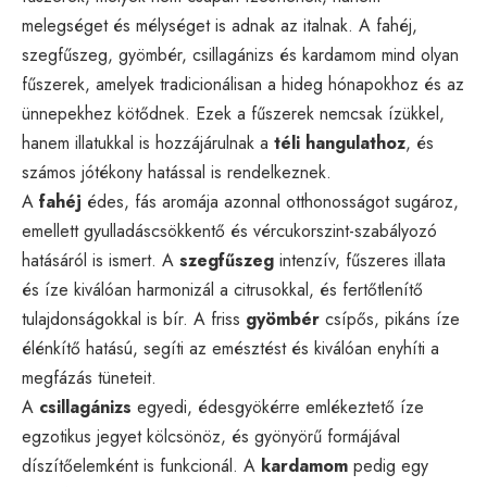
melegséget és mélységet is adnak az italnak. A fahéj,
szegfűszeg, gyömbér, csillagánizs és kardamom mind olyan
fűszerek, amelyek tradicionálisan a hideg hónapokhoz és az
ünnepekhez kötődnek. Ezek a fűszerek nemcsak ízükkel,
hanem illatukkal is hozzájárulnak a
téli hangulathoz
, és
számos jótékony hatással is rendelkeznek.
A
fahéj
édes, fás aromája azonnal otthonosságot sugároz,
emellett gyulladáscsökkentő és vércukorszint-szabályozó
hatásáról is ismert. A
szegfűszeg
intenzív, fűszeres illata
és íze kiválóan harmonizál a citrusokkal, és fertőtlenítő
tulajdonságokkal is bír. A friss
gyömbér
csípős, pikáns íze
élénkítő hatású, segíti az emésztést és kiválóan enyhíti a
megfázás tüneteit.
A
csillagánizs
egyedi, édesgyökérre emlékeztető íze
egzotikus jegyet kölcsönöz, és gyönyörű formájával
díszítőelemként is funkcionál. A
kardamom
pedig egy