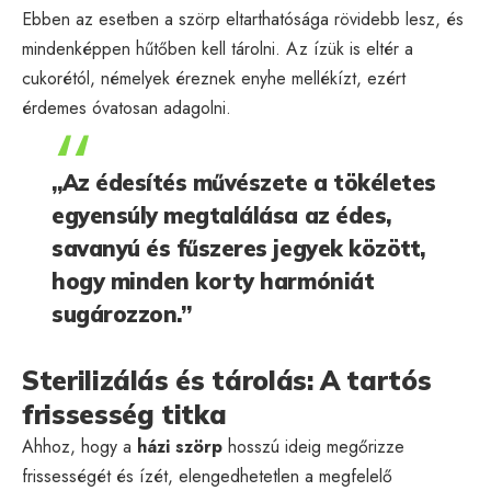
Ebben az esetben a szörp eltarthatósága rövidebb lesz, és
mindenképpen hűtőben kell tárolni. Az ízük is eltér a
cukorétól, némelyek éreznek enyhe mellékízt, ezért
érdemes óvatosan adagolni.
„Az édesítés művészete a tökéletes
egyensúly megtalálása az édes,
savanyú és fűszeres jegyek között,
hogy minden korty harmóniát
sugározzon.”
Sterilizálás és tárolás: A tartós
frissesség titka
Ahhoz, hogy a
házi szörp
hosszú ideig megőrizze
frissességét és ízét, elengedhetetlen a megfelelő