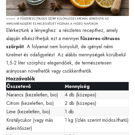
A FŰSZERES-CITRUSOS SZÖRP KÜLÖNLEGES AROMÁI SERKENTIK AZ
IMMUNRENDSZERT ÉS MELEGSÉGET HOZNAK A HIDEG NAPOKON.
Elérkeztünk a lényeghez: a részletes recepthez, amely
alapján elkészíthetjük ezt a mennyei
fűszeres-citrusos
szörpöt
. A folyamat nem bonyolult, de igényel némi
türelmet és odafigyelést. Az alábbi mennyiségek körülbelül
1,5-2 liter szörphöz elegendőek, de természetesen
arányosan növelhetők vagy csökkenthetők.
Hozzávalók
Összetevő
Mennyiség
Narancs (kezeletlen, bio)
4 db (közepes)
Citrom (kezeletlen, bio)
2 db (közepes)
Lime (kezeletlen, bio)
1 db
Kristálycukor (vagy más
1 kg (ízlés szerint módosítható)
édesítőszer)