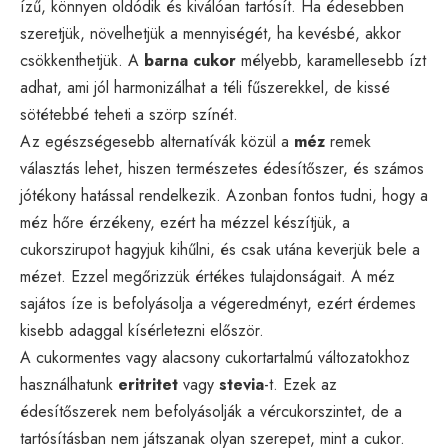
ízű, könnyen oldódik és kiválóan tartósít. Ha édesebben
szeretjük, növelhetjük a mennyiségét, ha kevésbé, akkor
csökkenthetjük. A
barna cukor
mélyebb, karamellesebb ízt
adhat, ami jól harmonizálhat a téli fűszerekkel, de kissé
sötétebbé teheti a szörp színét.
Az egészségesebb alternatívák közül a
méz
remek
választás lehet, hiszen természetes édesítőszer, és számos
jótékony hatással rendelkezik. Azonban fontos tudni, hogy a
méz hőre érzékeny, ezért ha mézzel készítjük, a
cukorszirupot hagyjuk kihűlni, és csak utána keverjük bele a
mézet. Ezzel megőrizzük értékes tulajdonságait. A méz
sajátos íze is befolyásolja a végeredményt, ezért érdemes
kisebb adaggal kísérletezni először.
A cukormentes vagy alacsony cukortartalmú változatokhoz
használhatunk
eritritet
vagy
stevia
-t. Ezek az
édesítőszerek nem befolyásolják a vércukorszintet, de a
tartósításban nem játszanak olyan szerepet, mint a cukor.