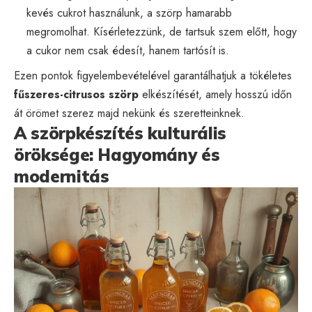
kevés cukrot használunk, a szörp hamarabb
megromolhat. Kísérletezzünk, de tartsuk szem előtt, hogy
a cukor nem csak édesít, hanem tartósít is.
Ezen pontok figyelembevételével garantálhatjuk a tökéletes
fűszeres-citrusos szörp
elkészítését, amely hosszú időn
át örömet szerez majd nekünk és szeretteinknek.
A szörpkészítés kulturális
öröksége: Hagyomány és
modernitás