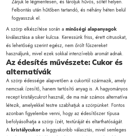
Zárjuk le légmentesen, és tároljuk hűvös, sötét helyen.
Felbontás után hűtőben tartandó, és néhány héten belül
fogyasszuk el.
A szörp elkészítése során a
minőségi alapanyagok
kiválasztása a siker kulcsa. Keressünk friss, érett citrusokat,
és lehetőség szerint egész, nem őrölt fűszereket
használjunk, mivel ezek sokkal intenzívebb aromát adnak.
Az édesítés művészete: Cukor és
alternatívák
A szörp édessége alapvetően a cukortól származik, amely
nemcsak ízesítő, hanem tartósító anyag is. A hagyományos
recept kristálycukrot használ, de ma már számos alternatíva
létezik, amelyekkel testre szabhatjuk a szörpünket. Fontos
azonban figyelembe venni, hogy az édesítőszer típusa
befolyásolhatja a szörp ízét, textúráját és eltarthatóságát.
A
kristálycukor
a leggyakoribb választás, mivel semleges