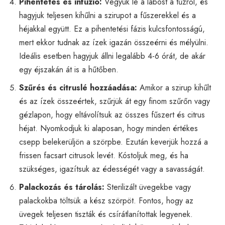
Pihentetés és infúzió:
Vegyük le a lábost a tűzről, és
hagyjuk teljesen kihűlni a szirupot a fűszerekkel és a
héjakkal együtt. Ez a pihentetési fázis kulcsfontosságú,
mert ekkor tudnak az ízek igazán összeérni és mélyülni.
Ideális esetben hagyjuk állni legalább 4-6 órát, de akár
egy éjszakán át is a hűtőben.
Szűrés és citruslé hozzáadása:
Amikor a szirup kihűlt
és az ízek összeértek, szűrjük át egy finom szűrőn vagy
gézlapon, hogy eltávolítsuk az összes fűszert és citrus
héjat. Nyomkodjuk ki alaposan, hogy minden értékes
csepp belekerüljön a szörpbe. Ezután keverjük hozzá a
frissen facsart citrusok levét. Kóstoljuk meg, és ha
szükséges, igazítsuk az édességét vagy a savasságát.
Palackozás és tárolás:
Sterilizált üvegekbe vagy
palackokba töltsük a kész szörpöt. Fontos, hogy az
üvegek teljesen tiszták és csírátlanítottak legyenek.