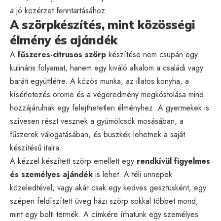
a jó közérzet fenntartásához.
A szörpkészítés, mint közösségi
élmény és ajándék
A
fűszeres-citrusos szörp
készítése nem csupán egy
kulináris folyamat, hanem egy kiváló alkalom a családi vagy
baráti együttlétre. A közös munka, az illatos konyha, a
kísérletezés öröme és a végeredmény megkóstolása mind
hozzájárulnak egy felejthetetlen élményhez. A gyermekek is
szívesen részt vesznek a gyümölcsök mosásában, a
fűszerek válogatásában, és büszkék lehetnek a saját
készítésű italra.
A kézzel készített szörp emellett egy
rendkívül figyelmes
és személyes ajándék
is lehet. A téli ünnepek
közeledtével, vagy akár csak egy kedves gesztusként, egy
szépen feldíszített üveg házi szörp sokkal többet mond,
mint egy bolti termék. A címkére írhatunk egy személyes