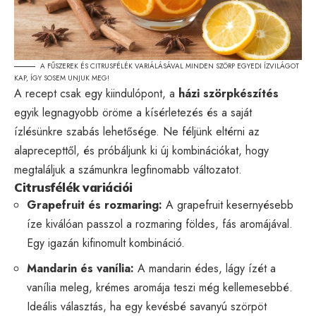
A FŰSZEREK ÉS CITRUSFÉLÉK VARIÁLÁSÁVAL MINDEN SZÖRP EGYEDI ÍZVILÁGOT
KAP, ÍGY SOSEM UNJUK MEG!
A recept csak egy kiindulópont, a
házi szörpkészítés
egyik legnagyobb öröme a kísérletezés és a saját
ízlésünkre szabás lehetősége. Ne féljünk eltérni az
alaprecepttől, és próbáljunk ki új kombinációkat, hogy
megtaláljuk a számunkra legfinomabb változatot.
Citrusfélék variációi
Grapefruit és rozmaring:
A grapefruit kesernyésebb
íze kiválóan passzol a rozmaring földes, fás aromájával.
Egy igazán kifinomult kombináció.
Mandarin és vanília:
A mandarin édes, lágy ízét a
vanília meleg, krémes aromája teszi még kellemesebbé.
Ideális választás, ha egy kevésbé savanyú szörpöt