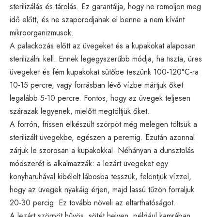
sterilizálás és tárolás. Ez garantálja, hogy ne romoljon meg
idő előtt, és ne szaporodjanak el benne a nem kívánt
mikroorganizmusok.
A palackozás előtt az üvegeket és a kupakokat alaposan
sterilizálni kell. Ennek legegyszerűbb módja, ha tiszta, üres
üvegeket és fém kupakokat sütőbe teszünk 100-120°C-ra
10-15 percre, vagy forrásban lévő vízbe mártjuk őket
legalább 5-10 percre. Fontos, hogy az üvegek teljesen
szárazak legyenek, mielőtt megtöltjük őket.
A forrón, frissen elkészült szörpöt még melegen töltsük a
sterilizált üvegekbe, egészen a peremig. Ezután azonnal
zárjuk le szorosan a kupakokkal. Néhányan a dunsztolás
módszerét is alkalmazzák: a lezárt üvegeket egy
konyharuhával kibélelt lábosba tesszük, felöntjük vízzel,
hogy az üvegek nyakáig érjen, majd lassú tűzön forraljuk
20-30 percig. Ez tovább növeli az eltarthatóságot.
A lezárt szörpöt hűvös, sötét helyen, például kamrában