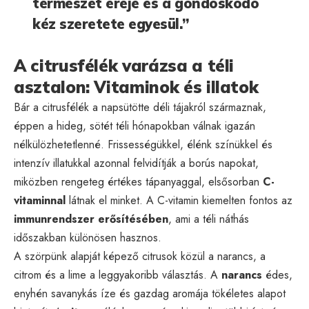
természet ereje és a gondoskodó
kéz szeretete egyesül.”
A citrusfélék varázsa a téli
asztalon: Vitaminok és illatok
Bár a citrusfélék a napsütötte déli tájakról származnak,
éppen a hideg, sötét téli hónapokban válnak igazán
nélkülözhetetlenné. Frissességükkel, élénk színükkel és
intenzív illatukkal azonnal felvidítják a borús napokat,
miközben rengeteg értékes tápanyaggal, elsősorban
C-
vitaminnal
látnak el minket. A C-vitamin kiemelten fontos az
immunrendszer erősítésében
, ami a téli náthás
időszakban különösen hasznos.
A szörpünk alapját képező citrusok közül a narancs, a
citrom és a lime a leggyakoribb választás. A
narancs
édes,
enyhén savanykás íze és gazdag aromája tökéletes alapot