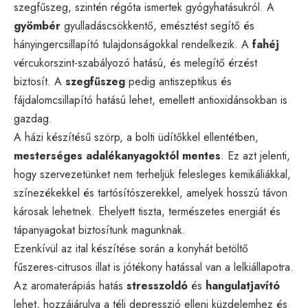
szegfűszeg, szintén régóta ismertek gyógyhatásukról. A
gyömbér
gyulladáscsökkentő, emésztést segítő és
hányingercsillapító tulajdonságokkal rendelkezik. A
fahéj
vércukorszint-szabályozó hatású, és melegítő érzést
biztosít. A
szegfűszeg
pedig antiszeptikus és
fájdalomcsillapító hatású lehet, emellett antioxidánsokban is
gazdag.
A házi készítésű szörp, a bolti üdítőkkel ellentétben,
mesterséges adalékanyagoktól mentes
. Ez azt jelenti,
hogy szervezetünket nem terheljük felesleges kemikáliákkal,
színezékekkel és tartósítószerekkel, amelyek hosszú távon
károsak lehetnek. Ehelyett tiszta, természetes energiát és
tápanyagokat biztosítunk magunknak.
Ezenkívül az ital készítése során a konyhát betöltő
fűszeres-citrusos illat is jótékony hatással van a lelkiállapotra.
Az aromaterápiás hatás
stresszoldó
és
hangulatjavító
lehet, hozzájárulva a téli depresszió elleni küzdelemhez és