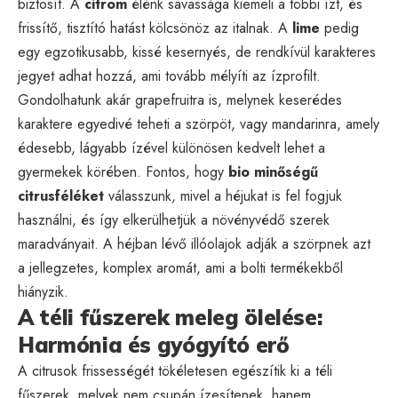
biztosít. A
citrom
élénk savassága kiemeli a többi ízt, és
frissítő, tisztító hatást kölcsönöz az italnak. A
lime
pedig
egy egzotikusabb, kissé kesernyés, de rendkívül karakteres
jegyet adhat hozzá, ami tovább mélyíti az ízprofilt.
Gondolhatunk akár grapefruitra is, melynek keserédes
karaktere egyedivé teheti a szörpöt, vagy mandarinra, amely
édesebb, lágyabb ízével különösen kedvelt lehet a
gyermekek körében. Fontos, hogy
bio minőségű
citrusféléket
válasszunk, mivel a héjukat is fel fogjuk
használni, és így elkerülhetjük a növényvédő szerek
maradványait. A héjban lévő illóolajok adják a szörpnek azt
a jellegzetes, komplex aromát, ami a bolti termékekből
hiányzik.
A téli fűszerek meleg ölelése:
Harmónia és gyógyító erő
A citrusok frissességét tökéletesen egészítik ki a téli
fűszerek, melyek nem csupán ízesítenek, hanem