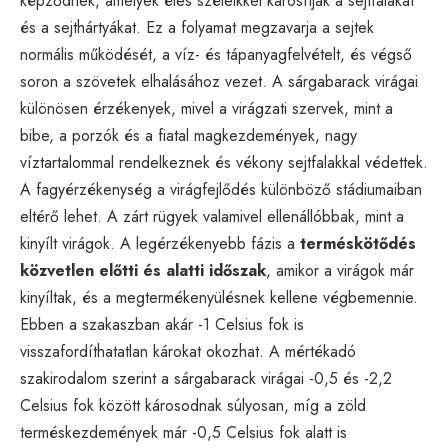
képződnek, amelyek éles széleikkel károsítják a sejtfalakat
és a sejthártyákat. Ez a folyamat megzavarja a sejtek
normális működését, a víz- és tápanyagfelvételt, és végső
soron a szövetek elhalásához vezet. A sárgabarack virágai
különösen érzékenyek, mivel a virágzati szervek, mint a
bibe, a porzók és a fiatal magkezdemények, nagy
víztartalommal rendelkeznek és vékony sejtfalakkal védettek.
A fagyérzékenység a virágfejlődés különböző stádiumaiban
eltérő lehet. A zárt rügyek valamivel ellenállóbbak, mint a
kinyílt virágok. A legérzékenyebb fázis a
terméskötődés
közvetlen előtti és alatti időszak
, amikor a virágok már
kinyíltak, és a megtermékenyülésnek kellene végbemennie.
Ebben a szakaszban akár -1 Celsius fok is
visszafordíthatatlan károkat okozhat. A mértékadó
szakirodalom szerint a sárgabarack virágai -0,5 és -2,2
Celsius fok között károsodnak súlyosan, míg a zöld
terméskezdemények már -0,5 Celsius fok alatt is