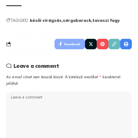
TAGGED:
késői virágzás
sárgabarack
tavaszi fagy
Facebook
Leave a comment
Az e-mail címet nem tesszük közzé.
A kötelező mezőket
*
karakterrel
jelöltük