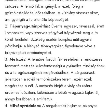
öntözés. A termő fák is igénylik a vizet, főleg a
gyümölcsfejlődés időszakában. A vízhiány stresszt okoz,
ami gyengíti a fa ellenálló képességét.
2.
Tápanyag-utánpótlás:
Évente egyszer, tavasszal, érett
komposzttal vagy szerves trágyával trágyázzuk meg a fa
körüli területet. Szükség esetén komplex műtrágyával
pótolhatjuk a hiányzó tápanyagokat, figyelembe véve a
talajvizsgálati eredményeket.
3.
Metszés:
A termőre fordult fák esetében a rendszeres
fenntartó metszés kulcsfontosságú a gyümölcs minőségének
és a fa egészségének megőrzéséhez. A sárgabarack
jellemzően a rövid termőrészeken terem, ezért ezek
megőrzése a cél. A metszés idejét a virágzás utánra
érdemes időzíteni, különösen a késői virágzású fajtáknál,
ahogy korábban is említettük.
4.
Növényvédelem:
A sárgabarack hajlamos bizonyos