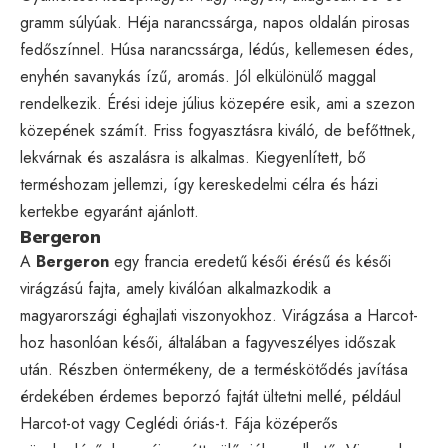
gramm súlyúak. Héja narancssárga, napos oldalán pirosas
fedőszínnel. Húsa narancssárga, lédús, kellemesen édes,
enyhén savanykás ízű, aromás. Jól elkülönülő maggal
rendelkezik. Érési ideje július közepére esik, ami a szezon
közepének számít. Friss fogyasztásra kiváló, de befőttnek,
lekvárnak és aszalásra is alkalmas. Kiegyenlített, bő
terméshozam jellemzi, így kereskedelmi célra és házi
kertekbe egyaránt ajánlott.
Bergeron
A
Bergeron
egy francia eredetű késői érésű és késői
virágzású fajta, amely kiválóan alkalmazkodik a
magyarországi éghajlati viszonyokhoz. Virágzása a Harcot-
hoz hasonlóan késői, általában a fagyveszélyes időszak
után. Részben öntermékeny, de a terméskötődés javítása
érdekében érdemes beporzó fajtát ültetni mellé, például
Harcot-ot vagy Ceglédi óriás-t. Fája középerős