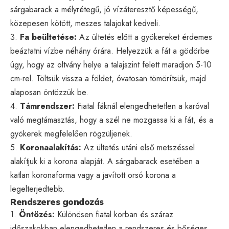
sárgabarack a mélyrétegű, jó vízáteresztő képességű,
közepesen kötött, meszes talajokat kedveli.
3.
Fa beültetése:
Az ültetés előtt a gyökereket érdemes
beáztatni vízbe néhány órára. Helyezzük a fát a gödörbe
úgy, hogy az oltvány helye a talajszint felett maradjon 5-10
cm-rel. Töltsük vissza a földet, óvatosan tömörítsük, majd
alaposan öntözzük be.
4.
Támrendszer:
Fiatal fáknál elengedhetetlen a karóval
való megtámasztás, hogy a szél ne mozgassa ki a fát, és a
gyökerek megfelelően rögzüljenek.
5.
Koronaalakítás:
Az ültetés utáni első metszéssel
alakítjuk ki a korona alapját. A sárgabarack esetében a
katlan koronaforma vagy a javított orsó korona a
legelterjedtebb.
Rendszeres gondozás
1.
Öntözés:
Különösen fiatal korban és száraz
időszakokban elengedhetetlen a rendszeres és bőséges