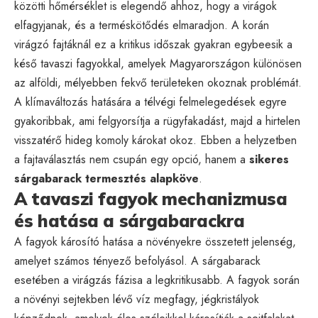
közötti hőmérséklet is elegendő ahhoz, hogy a virágok
elfagyjanak, és a terméskötődés elmaradjon. A korán
virágzó fajtáknál ez a kritikus időszak gyakran egybeesik a
késő tavaszi fagyokkal, amelyek Magyarországon különösen
az alföldi, mélyebben fekvő területeken okoznak problémát.
A klímaváltozás hatására a télvégi felmelegedések egyre
gyakoribbak, ami felgyorsítja a rügyfakadást, majd a hirtelen
visszatérő hideg komoly károkat okoz. Ebben a helyzetben
a fajtaválasztás nem csupán egy opció, hanem a
sikeres
sárgabarack termesztés alapköve
.
A tavaszi fagyok mechanizmusa
és hatása a sárgabarackra
A fagyok károsító hatása a növényekre összetett jelenség,
amelyet számos tényező befolyásol. A sárgabarack
esetében a virágzás fázisa a legkritikusabb. A fagyok során
a növényi sejtekben lévő víz megfagy, jégkristályok