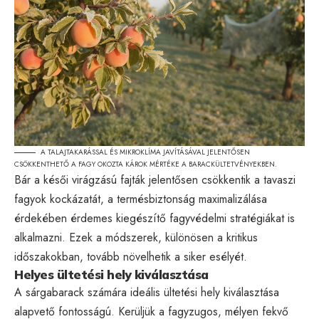
A TALAJTAKARÁSSAL ÉS MIKROKLÍMA JAVÍTÁSÁVAL JELENTŐSEN
CSÖKKENTHETŐ A FAGY OKOZTA KÁROK MÉRTÉKE A BARACKÜLTETVÉNYEKBEN.
Bár a késői virágzású fajták jelentősen csökkentik a tavaszi
fagyok kockázatát, a termésbiztonság maximalizálása
érdekében érdemes kiegészítő fagyvédelmi stratégiákat is
alkalmazni. Ezek a módszerek, különösen a kritikus
időszakokban, tovább növelhetik a siker esélyét.
Helyes ültetési hely kiválasztása
A sárgabarack számára ideális ültetési hely kiválasztása
alapvető fontosságú. Kerüljük a fagyzugos, mélyen fekvő