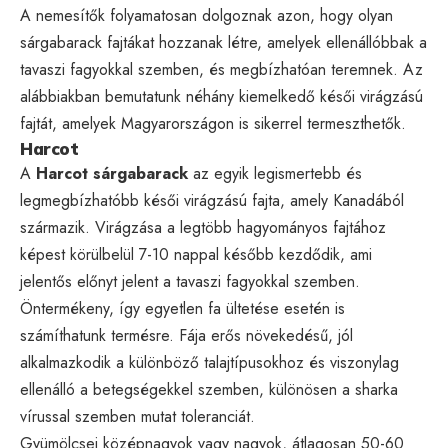
A nemesítők folyamatosan dolgoznak azon, hogy olyan
sárgabarack fajtákat hozzanak létre, amelyek ellenállóbbak a
tavaszi fagyokkal szemben, és megbízhatóan teremnek. Az
alábbiakban bemutatunk néhány kiemelkedő késői virágzású
fajtát, amelyek Magyarországon is sikerrel termeszthetők.
Harcot
A
Harcot sárgabarack
az egyik legismertebb és
legmegbízhatóbb késői virágzású fajta, amely Kanadából
származik. Virágzása a legtöbb hagyományos fajtához
képest körülbelül 7-10 nappal később kezdődik, ami
jelentős előnyt jelent a tavaszi fagyokkal szemben.
Öntermékeny, így egyetlen fa ültetése esetén is
számíthatunk termésre. Fája erős növekedésű, jól
alkalmazkodik a különböző talajtípusokhoz és viszonylag
ellenálló a betegségekkel szemben, különösen a sharka
vírussal szemben mutat toleranciát.
Gyümölcsei középnagyok vagy nagyok, átlagosan 50-60