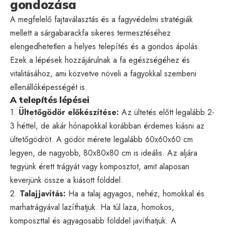
gondozása
A megfelelő fajtaválasztás és a fagyvédelmi stratégiák
mellett a sárgabarackfa sikeres termesztéséhez
elengedhetetlen a helyes telepítés és a gondos ápolás.
Ezek a lépések hozzájárulnak a fa egészségéhez és
vitalitásához, ami közvetve növeli a fagyokkal szembeni
ellenállóképességét is.
A telepítés lépései
1.
Ültetőgödör előkészítése:
Az ültetés előtt legalább 2-
3 héttel, de akár hónapokkal korábban érdemes kiásni az
ültetőgödröt. A gödör mérete legalább 60x60x60 cm
legyen, de nagyobb, 80x80x80 cm is ideális. Az aljára
tegyünk érett trágyát vagy komposztot, amit alaposan
keverjünk össze a kiásott földdel.
2.
Talajjavítás:
Ha a talaj agyagos, nehéz, homokkal és
marhatrágyával lazíthatjuk. Ha túl laza, homokos,
komposzttal és agyagosabb földdel javíthatjuk. A