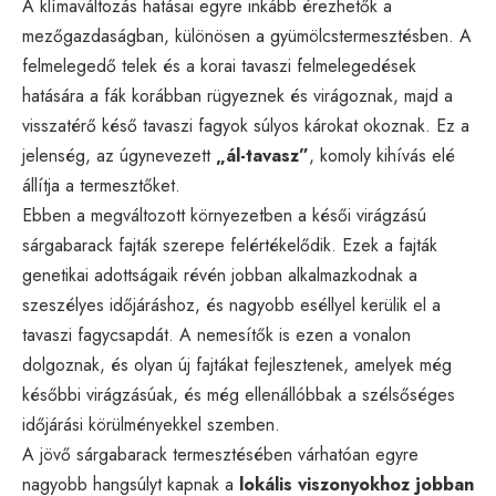
A klímaváltozás hatásai egyre inkább érezhetők a
mezőgazdaságban, különösen a gyümölcstermesztésben. A
felmelegedő telek és a korai tavaszi felmelegedések
hatására a fák korábban rügyeznek és virágoznak, majd a
visszatérő késő tavaszi fagyok súlyos károkat okoznak. Ez a
jelenség, az úgynevezett
„ál-tavasz”
, komoly kihívás elé
állítja a termesztőket.
Ebben a megváltozott környezetben a késői virágzású
sárgabarack fajták szerepe felértékelődik. Ezek a fajták
genetikai adottságaik révén jobban alkalmazkodnak a
szeszélyes időjáráshoz, és nagyobb eséllyel kerülik el a
tavaszi fagycsapdát. A nemesítők is ezen a vonalon
dolgoznak, és olyan új fajtákat fejlesztenek, amelyek még
későbbi virágzásúak, és még ellenállóbbak a szélsőséges
időjárási körülményekkel szemben.
A jövő sárgabarack termesztésében várhatóan egyre
nagyobb hangsúlyt kapnak a
lokális viszonyokhoz jobban