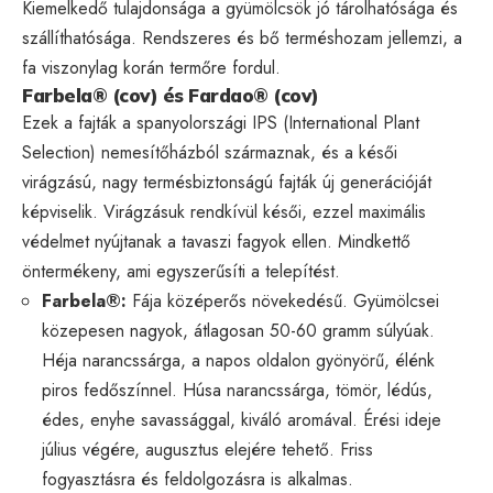
Kiemelkedő tulajdonsága a gyümölcsök jó tárolhatósága és
szállíthatósága. Rendszeres és bő terméshozam jellemzi, a
fa viszonylag korán termőre fordul.
Farbela® (cov) és Fardao® (cov)
Ezek a fajták a spanyolországi IPS (International Plant
Selection) nemesítőházból származnak, és a késői
virágzású, nagy termésbiztonságú fajták új generációját
képviselik. Virágzásuk rendkívül késői, ezzel maximális
védelmet nyújtanak a tavaszi fagyok ellen. Mindkettő
öntermékeny, ami egyszerűsíti a telepítést.
Farbela®:
Fája középerős növekedésű. Gyümölcsei
közepesen nagyok, átlagosan 50-60 gramm súlyúak.
Héja narancssárga, a napos oldalon gyönyörű, élénk
piros fedőszínnel. Húsa narancssárga, tömör, lédús,
édes, enyhe savassággal, kiváló aromával. Érési ideje
július végére, augusztus elejére tehető. Friss
fogyasztásra és feldolgozásra is alkalmas.