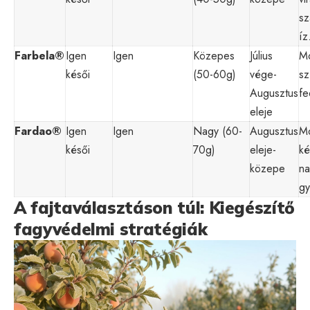
sz
íz
Farbela®
Igen
Igen
Közepes
Július
Mo
késői
(50-60g)
vége-
sz
Augusztus
fe
eleje
Fardao®
Igen
Igen
Nagy (60-
Augusztus
Mo
késői
70g)
eleje-
ké
közepe
na
gy
A fajtaválasztáson túl: Kiegészítő
fagyvédelmi stratégiák