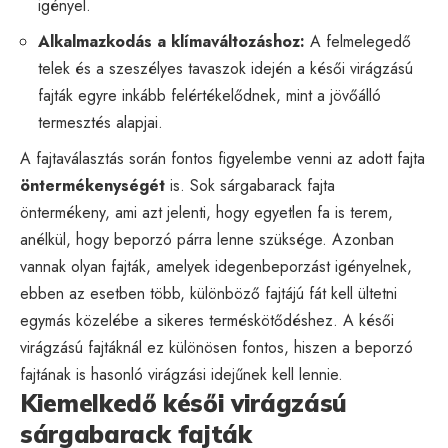
igényel.
Alkalmazkodás a klímaváltozáshoz:
A felmelegedő
telek és a szeszélyes tavaszok idején a késői virágzású
fajták egyre inkább felértékelődnek, mint a jövőálló
termesztés alapjai.
A fajtaválasztás során fontos figyelembe venni az adott fajta
öntermékenységét
is. Sok sárgabarack fajta
öntermékeny, ami azt jelenti, hogy egyetlen fa is terem,
anélkül, hogy beporzó párra lenne szüksége. Azonban
vannak olyan fajták, amelyek idegenbeporzást igényelnek,
ebben az esetben több, különböző fajtájú fát kell ültetni
egymás közelébe a sikeres terméskötődéshez. A késői
virágzású fajtáknál ez különösen fontos, hiszen a beporzó
fajtának is hasonló virágzási idejűnek kell lennie.
Kiemelkedő késői virágzású
sárgabarack fajták