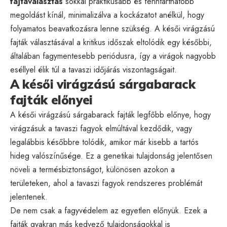
fajtaválasztás
sokkal praktikusabb és fenntarthatóbb
megoldást kínál, minimalizálva a kockázatot anélkül, hogy
folyamatos beavatkozásra lenne szükség. A késői virágzású
fajták választásával a kritikus időszak eltolódik egy későbbi,
általában fagymentesebb periódusra, így a virágok nagyobb
eséllyel élik túl a tavaszi időjárás viszontagságait.
A késői virágzású sárgabarack
fajták előnyei
A késői virágzású sárgabarack fajták legfőbb előnye, hogy
virágzásuk a tavaszi fagyok elmúltával kezdődik, vagy
legalábbis későbbre tolódik, amikor már kisebb a tartós
hideg valószínűsége. Ez a genetikai tulajdonság jelentősen
növeli a termésbiztonságot, különösen azokon a
területeken, ahol a tavaszi fagyok rendszeres problémát
jelentenek.
De nem csak a fagyvédelem az egyetlen előnyük. Ezek a
fajták gyakran más kedvező tulajdonságokkal is