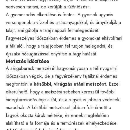
nedvesen tartani, de kerüljük a túlöntözést.
A gyomosodás elkerülése is fontos. A gyomok ugyanis
versengenek a vízzel és a tápanyagokkal, és árnyékolják a
talajt, ami gátolja a talaj nappali felmelegedését.
Fagyveszélyes időszakban érdemes a gyomokat eltávolítani
a fák alól, hogy a talaj jobban fel tudjon melegedni, és
éjszaka hősugárzással enyhítse a fagy hatását.
Metszés időzítése
A sárgabarack metszését hagyományosan a téli nyugalmi
időszakban végzik, de a fagyérzékeny fajtáknál érdemes
megfontolni a
későbbi, virágzás utáni metszést
. Ezzel
elkerülhető, hogy a metszési sebeken keresztül további
hidegkárosodás érje a fát, és a rügyek is jobban védettek
maradnak. A későbbi metszéssel jobban felmérhető a
fagyok okozta károk mértéke, és ennek megfelelően
alakítható a fa formája és a termőrészek elhelyezkedése.