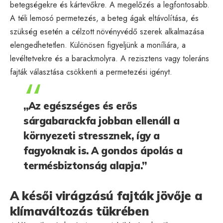
betegségekre és kártevőkre. A megelőzés a legfontosabb.
A téli lemosó permetezés, a beteg ágak eltávolítása, és
szükség esetén a célzott növényvédő szerek alkalmazása
elengedhetetlen. Különösen figyeljünk a moníliára, a
levéltetvekre és a barackmolyra. A rezisztens vagy toleráns
fajták választása csökkenti a permetezési igényt.
„Az egészséges és erős
sárgabarackfa jobban ellenáll a
környezeti stressznek, így a
fagyoknak is. A gondos ápolás a
termésbiztonság alapja.”
A késői virágzású fajták jövője a
klímaváltozás tükrében