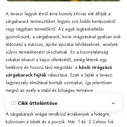
A tavaszi fagyok évről évre komoly kihívás elé állítják a
sárgabarack termesztőket, legyen szó hobbi kertészekről
vagy nagybani termelőkről. Az egyik legkedveltebb
gyümölcsünk, a sárgabarack, korai virágzásával gyakran esik
áldozatul a márciusi, áprilisi éjszakai lehűléseknek, amelyek
súlyos terméskiesést okozhatnak. Ez a bizonytalanság
sokakat elriaszt a kajszi ültetésétől, pedig létezik egy
hatékony és hosszú távú megoldás: a
késői virágzású
sárgabarack fajták
választása. Ezek a fajták a tavaszi
fagyveszély elmúltával bontják szirmaikat, így jelentősen
megnő az esély a stabil és bőséges termésre.
Cikk áttekintése
A sárgabarack virágai rendkívül érzékenyek a hidegre,
különösen a bibék és a porzók. Már -1 és -2 Celsius fok