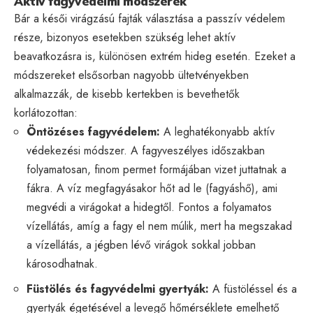
Aktív fagyvédelmi módszerek
Bár a késői virágzású fajták választása a passzív védelem
része, bizonyos esetekben szükség lehet aktív
beavatkozásra is, különösen extrém hideg esetén. Ezeket a
módszereket elsősorban nagyobb ültetvényekben
alkalmazzák, de kisebb kertekben is bevethetők
korlátozottan:
Öntözéses fagyvédelem:
A leghatékonyabb aktív
védekezési módszer. A fagyveszélyes időszakban
folyamatosan, finom permet formájában vizet juttatnak a
fákra. A víz megfagyásakor hőt ad le (fagyáshő), ami
megvédi a virágokat a hidegtől. Fontos a folyamatos
vízellátás, amíg a fagy el nem múlik, mert ha megszakad
a vízellátás, a jégben lévő virágok sokkal jobban
károsodhatnak.
Füstölés és fagyvédelmi gyertyák:
A füstöléssel és a
gyertyák égetésével a levegő hőmérséklete emelhető