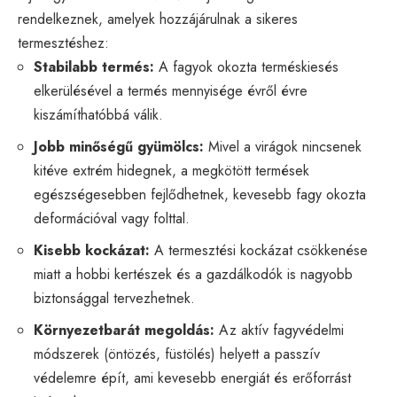
rendelkeznek, amelyek hozzájárulnak a sikeres
termesztéshez:
Stabilabb termés:
A fagyok okozta terméskiesés
elkerülésével a termés mennyisége évről évre
kiszámíthatóbbá válik.
Jobb minőségű gyümölcs:
Mivel a virágok nincsenek
kitéve extrém hidegnek, a megkötött termések
egészségesebben fejlődhetnek, kevesebb fagy okozta
deformációval vagy folttal.
Kisebb kockázat:
A termesztési kockázat csökkenése
miatt a hobbi kertészek és a gazdálkodók is nagyobb
biztonsággal tervezhetnek.
Környezetbarát megoldás:
Az aktív fagyvédelmi
módszerek (öntözés, füstölés) helyett a passzív
védelemre épít, ami kevesebb energiát és erőforrást