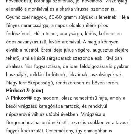
növekedésű, koronája szétterülő, jól nevelhető. Viszonylag
ellenálló a moníliával és a sharka vírussal szemben is.
Gyümölcsei nagyok, 60-80 gramm súlyúak is lehetnek. Héja
fényes narancssárga, a napos oldalon élénk piros
fedőszínnel. Húsa tömör, aranysárga, lédús, kellemesen
édes-savanykás ízű, kiváló aromával. A magja könnyen
elválik a húsától. Érési ideje július végére, augusztus elejére
tehető, ami a késői sárgabarack szezonba esik. Kiválóan
alkalmas friss fogyasztásra, de ipari feldolgozásra is gyakran
használják, például befőttnek, lekvárnak, aszalványoknak.
Nagy termőképességű, rendszeresen és bőven terem.
Pinkcot® (cov)
A
Pinkcot®
egy modern, olasz nemesítésű fajta, amely a
késői virágzású kategóriába tartozik, és rendkívül
népszerűvé vált az utóbbi években. Virágzása a
Bergeronhoz hasonlóan késői, ezzel is csökkentve a tavaszi
fagyok kockázatát. Öntermékeny, így önmagában is