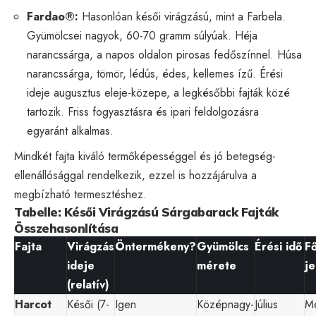
Fardao®:
Hasonlóan késői virágzású, mint a Farbela.
Gyümölcsei nagyok, 60-70 gramm súlyúak. Héja
narancssárga, a napos oldalon pirosas fedőszínnel. Húsa
narancssárga, tömör, lédús, édes, kellemes ízű. Érési
ideje augusztus eleje-közepe, a legkésőbbi fajták közé
tartozik. Friss fogyasztásra és ipari feldolgozásra
egyaránt alkalmas.
Mindkét fajta kiváló termőképességgel és jó betegség-
ellenállósággal rendelkezik, ezzel is hozzájárulva a
megbízható termesztéshez.
Tabelle: Késői Virágzású Sárgabarack Fajták
Összehasonlítása
Fajta
Virágzás
Öntermékeny?
Gyümölcs
Érési idő
F
ideje
mérete
je
(relatív)
Harcot
Késői (7-
Igen
Középnagy-
Július
Me