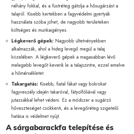
néhány fokkal, és a füstréteg gátolja a hősugárzást a
talajról. Kisebb kertekben a fagyvédelmi gyertyák
használata szóba jöhet, de nagyobb területeken
költséges és munkaigényes.
Légkeverő gépek:
Nagyobb ültetvényekben
alkalmazzák, ahol a hideg levegő megül a talaj
közelében. A légkeverő gépek a magasabban lévő
melegebb levegőt keverik le a talajszintre, ezzel emelve
a hőmérsékletet.
Takargatás:
Kisebb, fiatal fákat vagy bokrokat
fagyveszély idején takaróval, fátyolfóliával vagy
jutazsákkal lehet védeni. Ez a módszer a sugárzó
hőveszteséget csökkenti, és a levegőréteg szigetelő
hatása is védelmet nyújt.
A sárgabarackfa telepítése és