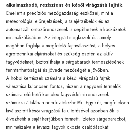
alkalmazkodó, rezisztens és késői virágzású fajták
.
Emellett a precíziós mezőgazdaság eszközei, mint a
meteorológiai előrejelzések, a talajérzékelők és az
automatizált öntözőrendszerek is segíthetnek a kockázatok
minimalizálásában. Az integrált megközelítés, amely
magában foglalja a megfelelő fajtaválasztást, a helyes
agrotechnikai eljárásokat és szükség esetén az aktív
fagyvédelmet, biztosíthatja a sárgabarack termesztésének
fenntarthatóságát és jövedelmezőségét a jövőben.
A hobbi kertészek számára a késői virágzású fajták
választása különösen fontos, hiszen a nagybani termelők
számára elérhető komplex fagyvédelmi rendszerek
számukra általában nem kivitelezhetők. Egy-két, megfelelően
kiválasztott késői virágzású fa ültetésével azonban ők is
élvezhetik a saját kertjükben termett, ízletes sárgabarackot,
minimalizálva a tavaszi fagyok okozta csalódásokat.