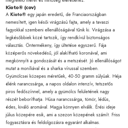
megfelelő méret és minőség eléréséhez.
Kioto® (cov)
A
Kioto®
egy japán eredetű, de Franciaországban
nemesített, igen késői virágzású fajta, amely a tavaszi
fagyokkal szembeni ellenállóságával tűnik ki. Virágzása a
legkésőbbiek közé tartozik, így rendkívül biztonságos
választás. Öntermékeny, így ültetése egyszerű. Fája
középerős növekedésű, jól alakítható koronával, ami
megkönnyíti a gondozását és a metszését. Jó ellenállóságot
mutat a moníliával és a sharka vírussal szemben.
Gyümölcsei közepes méretűek, 40-50 gramm súlyúak. Héja
élénk narancssárga, a napos oldalon intenzív, tetszetős
piros fedőszínnel, amely a gyümölcs felületének nagy
részét beboríthatja. Húsa narancssárga, tömör, lédús,
édes, kiváló aromával. Magja könnyen elválik. Érési ideje
július közepére esik, ami a szezon közepének számít. Friss
fogyasztásra és feldolgozásra egyaránt alkalmas.