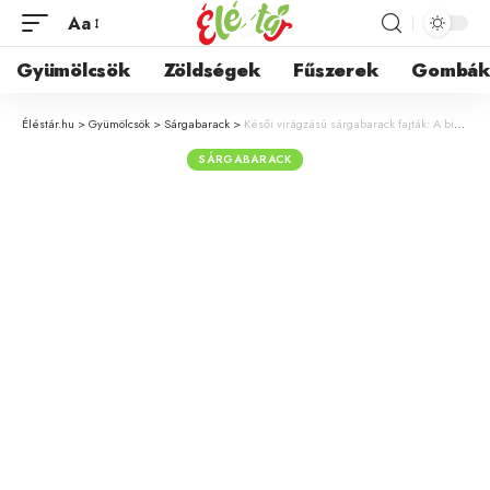
Aa
Gyümölcsök
Zöldségek
Fűszerek
Gombá
Éléstár.hu
>
Gyümölcsök
>
Sárgabarack
>
Késői virágzású sárgabarack fajták: A biztos termés titka a tavaszi fagyok ellen
SÁRGABARACK