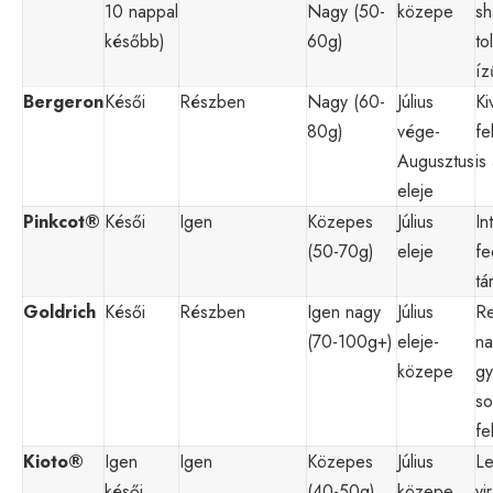
10 nappal
Nagy (50-
közepe
sh
később)
60g)
to
íz
Bergeron
Késői
Részben
Nagy (60-
Július
Ki
80g)
vége-
fe
Augusztus
is
eleje
Pinkcot®
Késői
Igen
Közepes
Július
In
(50-70g)
eleje
fe
tá
Goldrich
Késői
Részben
Igen nagy
Július
Re
(70-100g+)
eleje-
na
közepe
gy
so
fe
Kioto®
Igen
Igen
Közepes
Július
Le
késői
(40-50g)
közepe
vi