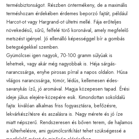
termésbiztonságot. Részben öntermékeny, de a maximális
terméshozam érdekében érdemes beporzó fajtát, például
Harcot-ot vagy Hargrand-ot ültetni mellé. Fája erőteljes
növekedésű, sűrű, felfelé törő koronával, amely megfelelő
metszést igényel. Jó ellenálló képességgel bír a gombás
betegségekkel szemben.
Gyümölcsei igen nagyok, 70-100 gramm súlyúak is
lehetnek, vagy akár még nagyobbak is. Héja sárgás-
narancssárga, enyhe pirosas pírral a napos oldalon. Húsa
világos narancssárga, tömör, lédús, kellemesen édes-
savanykás ízű, jó aromával. Magja közepesen tapad. Érési
ideje július elejére-közepére esik. Kimondottan sokoldalú
fajta: kiválóan alkalmas friss fogyasztásra, befőzésre,
lekvárkészítésre és aszalásra is. Nagy mérete és jó íze
miatt népszerű. Rendszeresen és bőven terem, de hajlamos
a túlterhelésre, ami gyümölcsritkítást tehet szükségessé a