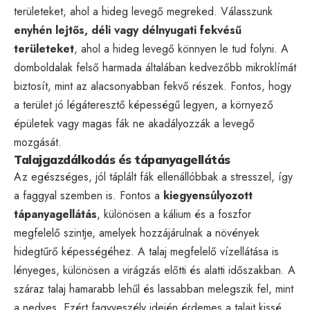
területeket, ahol a hideg levegő megreked. Válasszunk
enyhén lejtős, déli vagy délnyugati fekvésű
területeket
, ahol a hideg levegő könnyen le tud folyni. A
domboldalak felső harmada általában kedvezőbb mikroklímát
biztosít, mint az alacsonyabban fekvő részek. Fontos, hogy
a terület jó légáteresztő képességű legyen, a környező
épületek vagy magas fák ne akadályozzák a levegő
mozgását.
Talajgazdálkodás és tápanyagellátás
Az egészséges, jól táplált fák ellenállóbbak a stresszel, így
a faggyal szemben is. Fontos a
kiegyensúlyozott
tápanyagellátás
, különösen a kálium és a foszfor
megfelelő szintje, amelyek hozzájárulnak a növények
hidegtűrő képességéhez. A talaj megfelelő vízellátása is
lényeges, különösen a virágzás előtti és alatti időszakban. A
száraz talaj hamarabb lehűl és lassabban melegszik fel, mint
a nedves. Ezért fagyveszély idején érdemes a talajt kissé