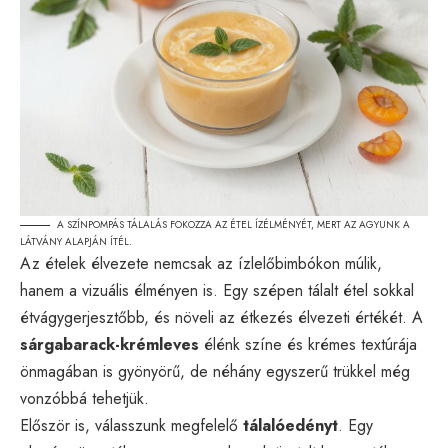
A SZÍNPOMPÁS TÁLALÁS FOKOZZA AZ ÉTEL ÍZÉLMÉNYÉT, MERT AZ AGYUNK A
LÁTVÁNY ALAPJÁN ÍTÉL.
Az ételek élvezete nemcsak az ízlelőbimbókon múlik,
hanem a vizuális élményen is. Egy szépen tálalt étel sokkal
étvágygerjesztőbb, és növeli az étkezés élvezeti értékét. A
sárgabarack-krémleves
élénk színe és krémes textúrája
önmagában is gyönyörű, de néhány egyszerű trükkel még
vonzóbbá tehetjük.
Először is, válasszunk megfelelő
tálalóedényt
. Egy