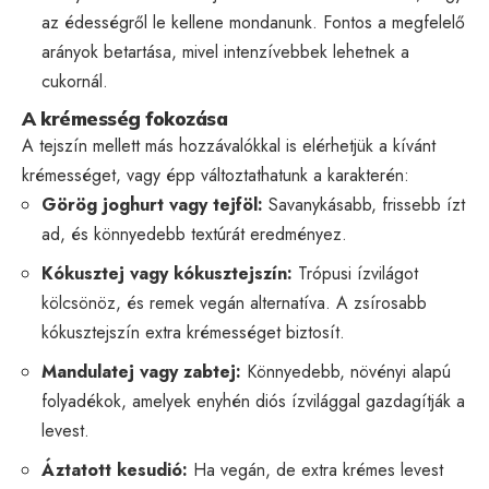
az édességről le kellene mondanunk. Fontos a megfelelő
arányok betartása, mivel intenzívebbek lehetnek a
cukornál.
A krémesség fokozása
A tejszín mellett más hozzávalókkal is elérhetjük a kívánt
krémességet, vagy épp változtathatunk a karakterén:
Görög joghurt vagy tejföl:
Savanykásabb, frissebb ízt
ad, és könnyedebb textúrát eredményez.
Kókusztej vagy kókusztejszín:
Trópusi ízvilágot
kölcsönöz, és remek vegán alternatíva. A zsírosabb
kókusztejszín extra krémességet biztosít.
Mandulatej vagy zabtej:
Könnyedebb, növényi alapú
folyadékok, amelyek enyhén diós ízvilággal gazdagítják a
levest.
Áztatott kesudió:
Ha vegán, de extra krémes levest