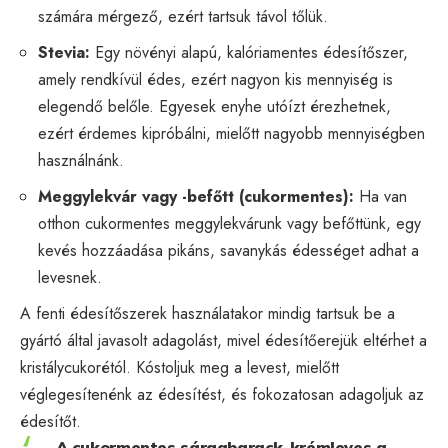
számára mérgező, ezért tartsuk távol tőlük.
Stevia:
Egy növényi alapú, kalóriamentes édesítőszer,
amely rendkívül édes, ezért nagyon kis mennyiség is
elegendő belőle. Egyesek enyhe utóízt érezhetnek,
ezért érdemes kipróbálni, mielőtt nagyobb mennyiségben
használnánk.
Meggylekvár vagy -befőtt (cukormentes):
Ha van
otthon cukormentes meggylekvárunk vagy befőttünk, egy
kevés hozzáadása pikáns, savanykás édességet adhat a
levesnek.
A fenti édesítőszerek használatakor mindig tartsuk be a
gyártó által javasolt adagolást, mivel édesítőerejük eltérhet a
kristálycukorétól. Kóstoljuk meg a levest, mielőtt
véglegesítenénk az édesítést, és fokozatosan adagoljuk az
édesítőt.
„A cukormentes sárgabarack-krémleves a