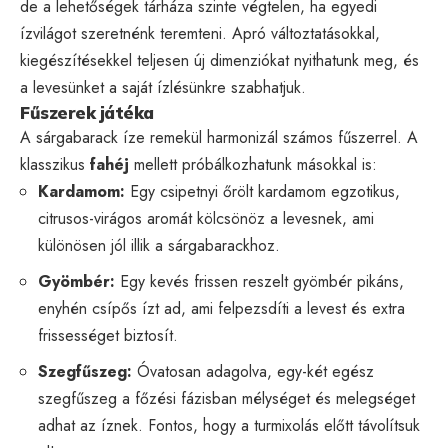
de a lehetőségek tárháza szinte végtelen, ha egyedi
ízvilágot szeretnénk teremteni. Apró változtatásokkal,
kiegészítésekkel teljesen új dimenziókat nyithatunk meg, és
a levesünket a saját ízlésünkre szabhatjuk.
Fűszerek játéka
A sárgabarack íze remekül harmonizál számos fűszerrel. A
klasszikus
fahéj
mellett próbálkozhatunk másokkal is:
Kardamom:
Egy csipetnyi őrölt kardamom egzotikus,
citrusos-virágos aromát kölcsönöz a levesnek, ami
különösen jól illik a sárgabarackhoz.
Gyömbér:
Egy kevés frissen reszelt gyömbér pikáns,
enyhén csípős ízt ad, ami felpezsdíti a levest és extra
frissességet biztosít.
Szegfűszeg:
Óvatosan adagolva, egy-két egész
szegfűszeg a főzési fázisban mélységet és melegséget
adhat az íznek. Fontos, hogy a turmixolás előtt távolítsuk