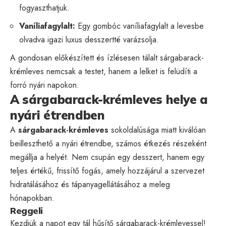
fogyaszthatjuk.
Vaníliafagylalt:
Egy gombóc vaníliafagylalt a levesbe
olvadva igazi luxus desszertté varázsolja.
A gondosan előkészített és ízlésesen tálalt sárgabarack-
krémleves nemcsak a testet, hanem a lelket is felüdíti a
forró nyári napokon.
A sárgabarack-krémleves helye a
nyári étrendben
A
sárgabarack-krémleves
sokoldalúsága miatt kiválóan
beilleszthető a nyári étrendbe, számos étkezés részeként
megállja a helyét. Nem csupán egy desszert, hanem egy
teljes értékű, frissítő fogás, amely hozzájárul a szervezet
hidratálásához és tápanyagellátásához a meleg
hónapokban.
Reggeli
Kezdjük a napot egy tál hűsítő sárgabarack-krémlevessel!