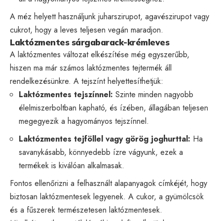
A méz helyett használjunk juharszirupot, agavészirupot vagy
cukrot, hogy a leves teljesen vegán maradjon.
Laktózmentes sárgabarack-krémleves
A laktózmentes változat elkészítése még egyszerűbb,
hiszen ma már számos laktózmentes tejtermék áll
rendelkezésünkre. A tejszínt helyettesíthetjük:
Laktózmentes tejszínnel:
Szinte minden nagyobb
élelmiszerboltban kapható, és ízében, állagában teljesen
megegyezik a hagyományos tejszínnel.
Laktózmentes tejföllel vagy görög joghurttal:
Ha
savanykásabb, könnyedebb ízre vágyunk, ezek a
termékek is kiválóan alkalmasak.
Fontos ellenőrizni a felhasznált alapanyagok címkéjét, hogy
biztosan laktózmentesek legyenek. A cukor, a gyümölcsök
és a fűszerek természetesen laktózmentesek.