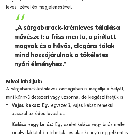
leves ízével és megjelenésével.
„A sárgabarack-krémleves tálalása
művészet: a friss menta, a pirított
magvak és a hűvös, elegáns tálak
mind hozzájárulnak a tökéletes
nyári élményhez.”
Mivel kínáljuk?
A sárgabarack-krémleves önmagában is megállja a helyét,
mint könnyű desszert vagy uzsonna, de kiegészíthetjük is:
Vajas keksz:
Egy egyszerű, vajas keksz remekül
passzol az édes leveshez.
Kalács vagy briós:
Egy szelet kalács vagy briós mellé
kínálva laktatóbbá tehetjük, és akár könnyű reggeliként is