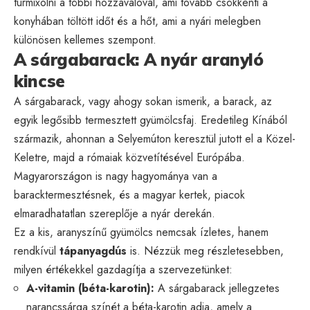
turmixolni a többi hozzávalóval, ami tovább csökkenti a
konyhában töltött időt és a hőt, ami a nyári melegben
különösen kellemes szempont.
A sárgabarack: A nyár aranyló
kincse
A sárgabarack, vagy ahogy sokan ismerik, a barack, az
egyik legősibb termesztett gyümölcsfaj. Eredetileg Kínából
származik, ahonnan a Selyemúton keresztül jutott el a Közel-
Keletre, majd a rómaiak közvetítésével Európába.
Magyarországon is nagy hagyománya van a
baracktermesztésnek, és a magyar kertek, piacok
elmaradhatatlan szereplője a nyár derekán.
Ez a kis, aranyszínű gyümölcs nemcsak ízletes, hanem
rendkívül
tápanyagdús
is. Nézzük meg részletesebben,
milyen értékekkel gazdagítja a szervezetünket:
A-vitamin (béta-karotin):
A sárgabarack jellegzetes
narancssárga színét a béta-karotin adja, amely a