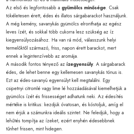
Az első és legfontosabb a
gyümölcs minősége
. Csak
tökéletesen érett, édes és illatos sárgabarackot használjunk.
A még kemény, savanykás gyümölcs elronthatja az egész
leves ízét, és sokkal több cukorra lesz szükség az íz
kiegyensúlyozásához. Ha van rá mód, válasszunk helyi
termelőktől származó, friss, napon érett barackot, mert
ennek a legintenzívebb az aromája.
A második fontos tényező az
ízegyensúly
. A sárgabarack
édes, de lehet benne egy kellemesen savanykás tónus is.
Ezt az édes-savanyú egyensúlyt kell megtalálni. Egy
csipetnyi citromlé vagy lime lé hozzáadásával kiemelhetjük a
gyümölcs ízét és frissességet adhatunk neki. Az édesítés
mértéke is kritikus: kezdjük óvatosan, és kóstoljuk, amíg el
nem érjük a számunkra ideális szintet. Ne feledjük, hogy a
lehűtés tompítja az ízeket, ezért enyhén édesebbnek
tűnhet frissen, mint hidegen.