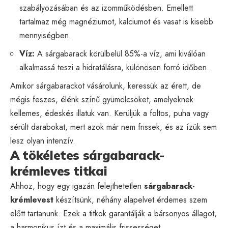
szabályozásában és az izomműködésben. Emellett
tartalmaz még magnéziumot, kalciumot és vasat is kisebb
mennyiségben.
Víz:
A sárgabarack körülbelül 85%-a víz, ami kiválóan
alkalmassá teszi a hidratálásra, különösen forró időben.
Amikor sárgabarackot vásárolunk, keressük az érett, de
mégis feszes, élénk színű gyümölcsöket, amelyeknek
kellemes, édeskés illatuk van. Kerüljük a foltos, puha vagy
sérült darabokat, mert azok már nem frissek, és az ízük sem
lesz olyan intenzív.
A tökéletes sárgabarack-
krémleves titkai
Ahhoz, hogy egy igazán felejthetetlen
sárgabarack-
krémlevest
készítsünk, néhány alapelvet érdemes szem
előtt tartanunk. Ezek a titkok garantálják a bársonyos állagot,
a harmonikus ízt és a maximális frissességet.