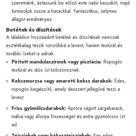
szeretnénk, áztassunk be előző este natúr kesudiót, majd
turmixoljuk össze a barackkal. Fantasztikus, selymes
állagot eredményez.
Betétek és díszítések
A tálaláskor hozzáadott betétek és díszítések nemcsak
esztétikailag teszik vonzóbbá a levest, hanem textúrát és
további ízeket is adnak:
Pirított mandulaszirmok vagy pisztácia:
Ropogós
textúrát és diós ízt kölcsönöznek.
Kekszmorzsa vagy amaretti keksz darabok:
Édes,
ropogós kiegészítő, amely desszert jellegűvé teszi a
levest.
Friss gyümölcsdarabok:
Apróra vágott sárgabarack,
málna vagy áfonya frissességet és extra gyümölcsös ízt
ad.
Tejszínhab vagy kókusztejszínhab:
Egy adag