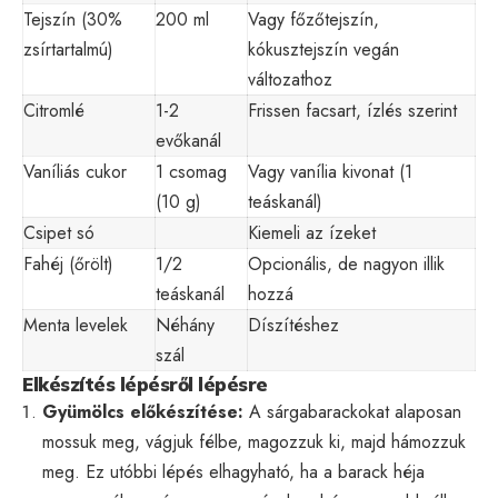
Tejszín (30%
200 ml
Vagy főzőtejszín,
zsírtartalmú)
kókusztejszín vegán
változathoz
Citromlé
1-2
Frissen facsart, ízlés szerint
evőkanál
Vaníliás cukor
1 csomag
Vagy vanília kivonat (1
(10 g)
teáskanál)
Csipet só
Kiemeli az ízeket
Fahéj (őrölt)
1/2
Opcionális, de nagyon illik
teáskanál
hozzá
Menta levelek
Néhány
Díszítéshez
szál
Elkészítés lépésről lépésre
Gyümölcs előkészítése:
A sárgabarackokat alaposan
mossuk meg, vágjuk félbe, magozzuk ki, majd hámozzuk
meg. Ez utóbbi lépés elhagyható, ha a barack héja