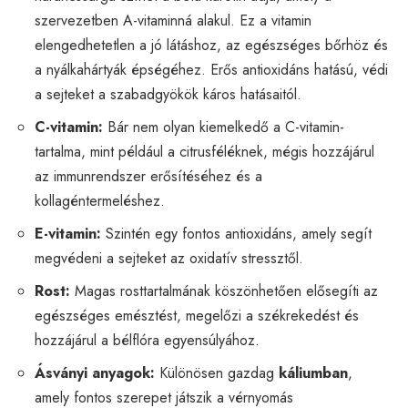
szervezetben A-vitaminná alakul. Ez a vitamin
elengedhetetlen a jó látáshoz, az egészséges bőrhöz és
a nyálkahártyák épségéhez. Erős antioxidáns hatású, védi
a sejteket a szabadgyökök káros hatásaitól.
C-vitamin:
Bár nem olyan kiemelkedő a C-vitamin-
tartalma, mint például a citrusféléknek, mégis hozzájárul
az immunrendszer erősítéséhez és a
kollagéntermeléshez.
E-vitamin:
Szintén egy fontos antioxidáns, amely segít
megvédeni a sejteket az oxidatív stressztől.
Rost:
Magas rosttartalmának köszönhetően elősegíti az
egészséges emésztést, megelőzi a székrekedést és
hozzájárul a bélflóra egyensúlyához.
Ásványi anyagok:
Különösen gazdag
káliumban
,
amely fontos szerepet játszik a vérnyomás