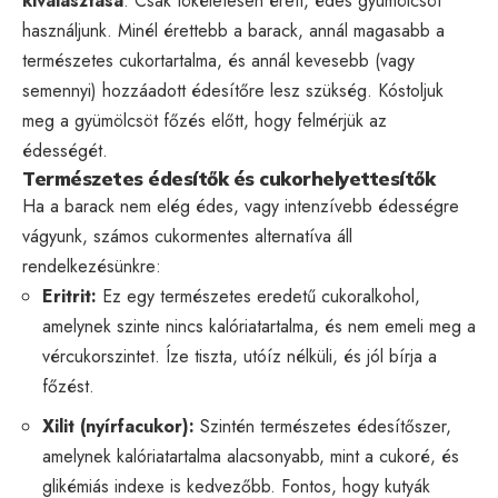
kiválasztása
. Csak tökéletesen érett, édes gyümölcsöt
használjunk. Minél érettebb a barack, annál magasabb a
természetes cukortartalma, és annál kevesebb (vagy
semennyi) hozzáadott édesítőre lesz szükség. Kóstoljuk
meg a gyümölcsöt főzés előtt, hogy felmérjük az
édességét.
Természetes édesítők és cukorhelyettesítők
Ha a barack nem elég édes, vagy intenzívebb édességre
vágyunk, számos cukormentes alternatíva áll
rendelkezésünkre:
Eritrit:
Ez egy természetes eredetű cukoralkohol,
amelynek szinte nincs kalóriatartalma, és nem emeli meg a
vércukorszintet. Íze tiszta, utóíz nélküli, és jól bírja a
főzést.
Xilit (nyírfacukor):
Szintén természetes édesítőszer,
amelynek kalóriatartalma alacsonyabb, mint a cukoré, és
glikémiás indexe is kedvezőbb. Fontos, hogy kutyák