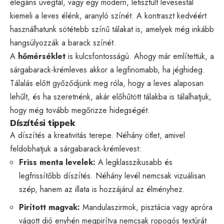
elegáns üvegtál, vagy egy modern, letisztult levesestál
kiemeli a leves élénk, aranyló színét. A kontraszt kedvéért
használhatunk sötétebb színű tálakat is, amelyek még inkább
hangsúlyozzák a barack színét.
A
hőmérséklet
is kulcsfontosságú. Ahogy már említettük, a
sárgabarack-krémleves akkor a legfinomabb, ha jéghideg.
Tálalás előtt győződjünk meg róla, hogy a leves alaposan
lehűlt, és ha szeretnénk, akár előhűtött tálakba is tálalhatjuk,
hogy még tovább megőrizze hidegségét.
Díszítési tippek
A díszítés a kreativitás terepe. Néhány ötlet, amivel
feldobhatjuk a sárgabarack-krémlevest:
Friss menta levelek:
A legklasszikusabb és
legfrissítőbb díszítés. Néhány levél nemcsak vizuálisan
szép, hanem az illata is hozzájárul az élményhez.
Pirított magvak:
Mandulaszirmok, pisztácia vagy apróra
vágott dió enyhén megpirítva nemcsak ropogós textúrát