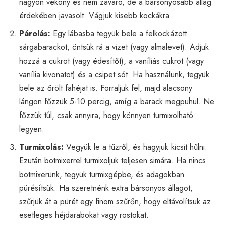
nagyon vékony és nem zavaró, de a bársonyosabb állag
érdekében javasolt. Vágjuk kisebb kockákra.
Párolás:
Egy lábasba tegyük bele a felkockázott
sárgabarackot, öntsük rá a vizet (vagy almalevet). Adjuk
hozzá a cukrot (vagy édesítőt), a vaníliás cukrot (vagy
vanília kivonatot) és a csipet sót. Ha használunk, tegyük
bele az őrölt fahéjat is. Forraljuk fel, majd alacsony
lángon főzzük 5-10 percig, amíg a barack megpuhul. Ne
főzzük túl, csak annyira, hogy könnyen turmixolható
legyen.
Turmixolás:
Vegyük le a tűzről, és hagyjuk kicsit hűlni.
Ezután botmixerrel turmixoljuk teljesen simára. Ha nincs
botmixerünk, tegyük turmixgépbe, és adagokban
pürésítsük. Ha szeretnénk extra bársonyos állagot,
szűrjük át a pürét egy finom szűrőn, hogy eltávolítsuk az
esetleges héjdarabokat vagy rostokat.