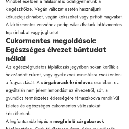
Mindkét esetben a tálalásnál is odafigyelhetünk a
kiegészítőkre. Vegán változat esetén használjunk
kókusztejszínhabot, vegán kekszeket vagy pirított magvakat.
A laktózmentes verzióhoz pedig választhatunk laktózmentes
tejszínhabot vagy joghurtot.
Cukormentes megoldások:
Egészséges élvezet bűntudat
nélkül
Az egészségtudatos táplálkozás jegyében sokan kerülik a
hozzáadott cukrot, vagy igyekeznek minimálisra csökkenteni
a fogyasztását. A
sárgabarack-krémleves
esetében ez
egyáltalán nem jelent lemondást az élvezetről, sőt, a
gyümölcs természetes édességére támaszkodva rendkívül
ízletes és egészséges cukormentes változatokat
készíthetünk.
A legfontosabb lépés a
megfelelő sárgabarack