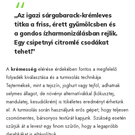
„Az igazi sárgabarack-krémleves
titka a friss, érett gyümölcsben és
a gondos ízharmonizálásban rejlik.
Egy csipetnyi citromlé csodákat
tehet!”
A
krémesség
elérése érdekében fontos a megfelelő
folyadék kiválasztása és a turmixolás technikája.
Tejtermékek, mint a tejszín, joghurt vagy tejföl, adhatnak
selymes állagot, de növényi alternatívákkal (kókusztej,
mandulatej, kesudiókrém) is tökéletes eredményt érhetünk
el. A turmixolás során használjunk erős gépet, hogy teljesen
csomómentes, bársonyos textúrát kapjunk. Szükség esetén
szűrjük át a levest egy finom szűrőn, hogy a legapróbb
darabkákat is eltávolítsuk.