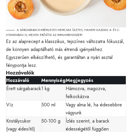
A SÁRGABARACK-KRÉMLEVES NEMCSAK ÍZLETES, HANEM GAZDAG A- ÉS C-
VITAMINBAN IS, MELYEK ERŐSÍTIK AZ IMMUNRENDSZERT.
Ez az alaprecept a klasszikus, tejszínes változatra fókuszál,
de könnyen adaptálható más étrendi igényekhez.
Egyszerűen elkészíthető, és garantáltan a nyári asztal
fénypontja lesz.
Hozzávalók
Hozzávaló
Mennyiség
Megjegyzés
Érett sárgabarack
1 kg
Hámozva, magozva,
felkockázva
Víz
500 ml
Vagy alma lé, ha édesebbre
vágyunk
Kristálycukor
50-100 g
Ízlés szerint, a barack
(vagy édesítő)
édességétől függően