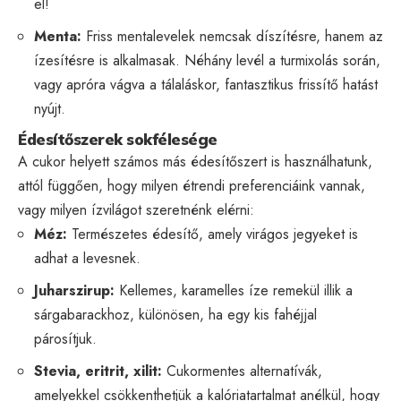
el!
Menta:
Friss mentalevelek nemcsak díszítésre, hanem az
ízesítésre is alkalmasak. Néhány levél a turmixolás során,
vagy apróra vágva a tálaláskor, fantasztikus frissítő hatást
nyújt.
Édesítőszerek sokfélesége
A cukor helyett számos más édesítőszert is használhatunk,
attól függően, hogy milyen étrendi preferenciáink vannak,
vagy milyen ízvilágot szeretnénk elérni:
Méz:
Természetes édesítő, amely virágos jegyeket is
adhat a levesnek.
Juharszirup:
Kellemes, karamelles íze remekül illik a
sárgabarackhoz, különösen, ha egy kis fahéjjal
párosítjuk.
Stevia, eritrit, xilit:
Cukormentes alternatívák,
amelyekkel csökkenthetjük a kalóriatartalmat anélkül, hogy