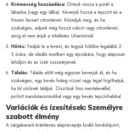
Krémesség hozzáadása:
Öntsük vissza a pürét a
lábasba (vagy egy tálba). Keverjük hozzá a tejszínt és a
frissen facsart citromlevet. Kóstoljuk meg, és ha
szükséges, adjunk még hozzá cukrot vagy citromlevet,
amíg el nem érjük a tökéletes ízharmóniát.
Hűtés:
Fedjük le a levest, és tegyük hűtőbe legalább 2-
3 órára, de ideális esetben egy éjszakára, hogy alaposan
lehűljön és az ízek összeérjenek.
Tálalás:
Tálalás előtt még egyszer keverjük át, és ha
szükséges, egy kevés hideg vízzel vagy tejjel hígíthatjuk,
ha túl sűrűnek találjuk. Díszítsük friss mentalevéllel,
pirított mandulaszirmokkal vagy egy kevés tejszínhabbal.
Variációk és ízesítések: Személyre
szabott élmény
A sárgabarack-krémleves alapreceptje kiváló kiindulópont,