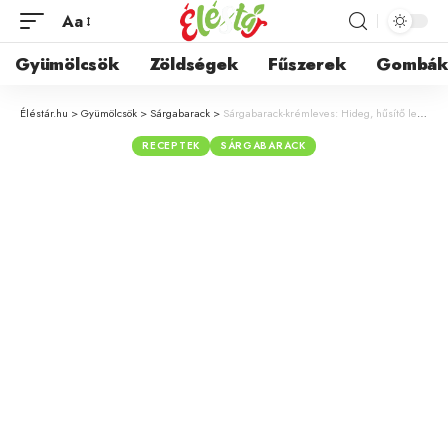
Aa
Gyümölcsök
Zöldségek
Fűszerek
Gombá
Éléstár.hu
>
Gyümölcsök
>
Sárgabarack
>
Sárgabarack-krémleves: Hideg, hűsítő leves receptje a nyári hőségre
RECEPTEK
SÁRGABARACK