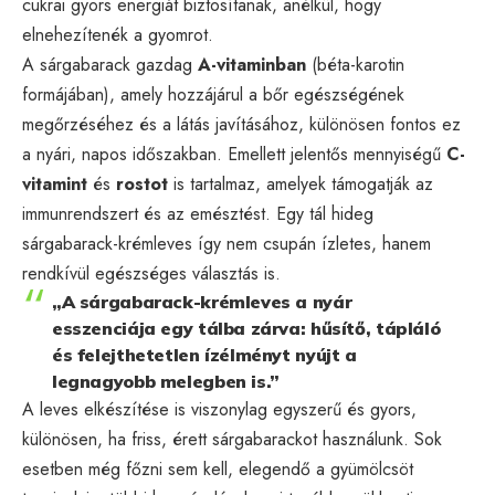
cukrai gyors energiát biztosítanak, anélkül, hogy
elnehezítenék a gyomrot.
A sárgabarack gazdag
A-vitaminban
(béta-karotin
formájában), amely hozzájárul a bőr egészségének
megőrzéséhez és a látás javításához, különösen fontos ez
a nyári, napos időszakban. Emellett jelentős mennyiségű
C-
vitamint
és
rostot
is tartalmaz, amelyek támogatják az
immunrendszert és az emésztést. Egy tál hideg
sárgabarack-krémleves így nem csupán ízletes, hanem
rendkívül egészséges választás is.
„A sárgabarack-krémleves a nyár
esszenciája egy tálba zárva: hűsítő, tápláló
és felejthetetlen ízélményt nyújt a
legnagyobb melegben is.”
A leves elkészítése is viszonylag egyszerű és gyors,
különösen, ha friss, érett sárgabarackot használunk. Sok
esetben még főzni sem kell, elegendő a gyümölcsöt