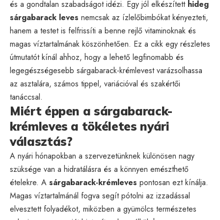
és a gondtalan szabadságot idézi. Egy jól elkészített
hideg
sárgabarack leves
nemcsak az ízlelőbimbókat kényezteti,
hanem a testet is felfrissíti a benne rejlő vitaminoknak és
magas víztartalmának köszönhetően. Ez a cikk egy részletes
útmutatót kínál ahhoz, hogy a lehető legfinomabb és
legegészségesebb sárgabarack-krémlevest varázsolhassa
az asztalára, számos tippel, variációval és szakértői
tanáccsal.
Miért éppen a sárgabarack-
krémleves a tökéletes nyári
választás?
A nyári hónapokban a szervezetünknek különösen nagy
szüksége van a hidratálásra és a könnyen emészthető
ételekre. A
sárgabarack-krémleves
pontosan ezt kínálja.
Magas víztartalmánál fogva segít pótolni az izzadással
elvesztett folyadékot, miközben a gyümölcs természetes