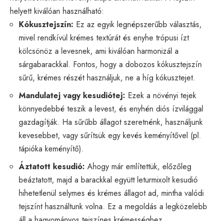
helyett kiválóan használható:
Kókusztejszín:
Ez az egyik legnépszerűbb választás,
mivel rendkívül krémes textúrát és enyhe trópusi ízt
kölcsönöz a levesnek, ami kiválóan harmonizál a
sárgabarackkal. Fontos, hogy a dobozos kókusztejszín
sűrű, krémes részét használjuk, ne a híg kókusztejet.
Mandulatej vagy kesudiótej:
Ezek a növényi tejek
könnyedebbé teszik a levest, és enyhén diós ízvilággal
gazdagítják. Ha sűrűbb állagot szeretnénk, használjunk
kevesebbet, vagy sűrítsük egy kevés keményítővel (pl.
tápióka keményítő).
Áztatott kesudió:
Ahogy már említettük, előzőleg
beáztatott, majd a barackkal együtt leturmixolt kesudió
hihetetlenül selymes és krémes állagot ad, mintha valódi
tejszínt használtunk volna. Ez a megoldás a legközelebb
áll a hagyományos tejszínes krémességhez.