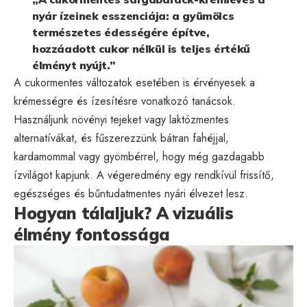
nyár ízeinek esszenciája: a gyümölcs
természetes édességére építve,
hozzáadott cukor nélkül is teljes értékű
élményt nyújt.”
A cukormentes változatok esetében is érvényesek a
krémességre és ízesítésre vonatkozó tanácsok.
Használjunk növényi tejeket vagy laktózmentes
alternatívákat, és fűszerezzünk bátran fahéjjal,
kardamommal vagy gyömbérrel, hogy még gazdagabb
ízvilágot kapjunk. A végeredmény egy rendkívül frissítő,
egészséges és bűntudatmentes nyári élvezet lesz.
Hogyan tálaljuk? A vizuális
élmény fontossága