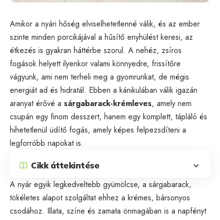
Amikor a nyári hőség elviselhetetlenné válik, és az ember
szinte minden porcikájával a hűsítő enyhülést keresi, az
étkezés is gyakran háttérbe szorul. A nehéz, zsíros
fogások helyett ilyenkor valami könnyedre, frissítőre
vágyunk, ami nem terheli meg a gyomrunkat, de mégis
energiát ad és hidratál. Ebben a kánikulában válik igazán
aranyat érővé a
sárgabarack-krémleves
, amely nem
csupán egy finom desszert, hanem egy komplett, tápláló és
hihetetlenül üdítő fogás, amely képes felpezsdíteni a
legforróbb napokat is.
Cikk áttekintése
A nyár egyik legkedveltebb gyümölcse, a sárgabarack,
tökéletes alapot szolgáltat ehhez a krémes, bársonyos
csodához. Illata, színe és zamata önmagában is a napfényt