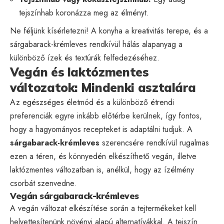
tejszínhab koronázza meg az élményt.
Ne féljünk kísérletezni! A konyha a kreativitás terepe, és a
sárgabarack-krémleves rendkívül hálás alapanyag a
különböző ízek és textúrák felfedezéséhez.
Vegán és laktózmentes
változatok: Mindenki asztalára
Az egészséges életmód és a különböző étrendi
preferenciák egyre inkább előtérbe kerülnek, így fontos,
hogy a hagyományos recepteket is adaptálni tudjuk. A
sárgabarack-krémleves
szerencsére rendkívül rugalmas
ezen a téren, és könnyedén elkészíthető vegán, illetve
laktózmentes változatban is, anélkül, hogy az ízélmény
csorbát szenvedne.
Vegán sárgabarack-krémleves
A vegán változat elkészítése során a tejtermékeket kell
helyettesítenünk növényi alapú alternatívákkal. A tejszín