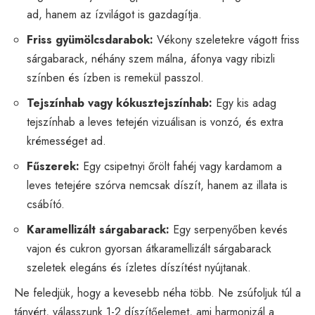
ad, hanem az ízvilágot is gazdagítja.
Friss gyümölcsdarabok:
Vékony szeletekre vágott friss
sárgabarack, néhány szem málna, áfonya vagy ribizli
színben és ízben is remekül passzol.
Tejszínhab vagy kókusztejszínhab:
Egy kis adag
tejszínhab a leves tetején vizuálisan is vonzó, és extra
krémességet ad.
Fűszerek:
Egy csipetnyi őrölt fahéj vagy kardamom a
leves tetejére szórva nemcsak díszít, hanem az illata is
csábító.
Karamellizált sárgabarack:
Egy serpenyőben kevés
vajon és cukron gyorsan átkaramellizált sárgabarack
szeletek elegáns és ízletes díszítést nyújtanak.
Ne feledjük, hogy a kevesebb néha több. Ne zsúfoljuk túl a
tányért, válasszunk 1-2 díszítőelemet, ami harmonizál a