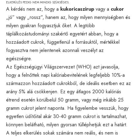
ELKERÜLÉS PEDIG NEM MINDIG SZÜKSÉGES.
A kérdés nem az, hogy a
kukoricaszirup
vagy a
cukor
„jó” vagy „rossz”, hanem az, hogy milyen mennyiségben és
milyen gyakran fogyasztjuk őket. A legtöbb
táplálkozástudományi szakértő egyetért abban, hogy a
hozzáadott cukrok, függetlenül a forrásuktól, mértékkel
fogyasztva nem jelentenek azonnali veszélyt az
egészségre.
Az Egészségügyi Világszervezet (WHO) azt javasolja,
hogy a felnőttek napi kalóriabevitelének legfeljebb 10%-a
származzon hozzáadott cukrokból, de ideális esetben ez az
arány 5% alá csökkenjen. Ez egy átlagos 2000 kalóriás
étrend esetén körülbelül 50 gramm, vagy még inkább 25
gramm cukrot jelent naponta. Ha figyelembe vesszük, hogy
egyetlen üdítőital akár 30-40 gramm cukrot is tartalmazhat,
könnyen belátható, milyen gyorsan túlléphetjük ezt a határt.
A teljes elkerülés sokak számára nem reális, és nem is