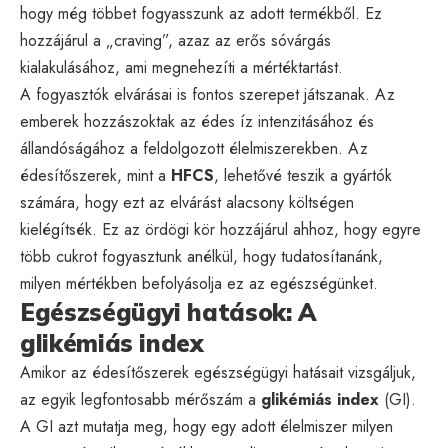
hogy még többet fogyasszunk az adott termékből. Ez
hozzájárul a „craving”, azaz az erős sóvárgás
kialakulásához, ami megnehezíti a mértéktartást.
A fogyasztók elvárásai is fontos szerepet játszanak. Az
emberek hozzászoktak az édes íz intenzitásához és
állandóságához a feldolgozott élelmiszerekben. Az
édesítőszerek, mint a
HFCS
, lehetővé teszik a gyártók
számára, hogy ezt az elvárást alacsony költségen
kielégítsék. Ez az ördögi kör hozzájárul ahhoz, hogy egyre
több cukrot fogyasztunk anélkül, hogy tudatosítanánk,
milyen mértékben befolyásolja ez az egészségünket.
Egészségügyi hatások: A
glikémiás index
Amikor az édesítőszerek egészségügyi hatásait vizsgáljuk,
az egyik legfontosabb mérőszám a
glikémiás index
(GI).
A GI azt mutatja meg, hogy egy adott élelmiszer milyen