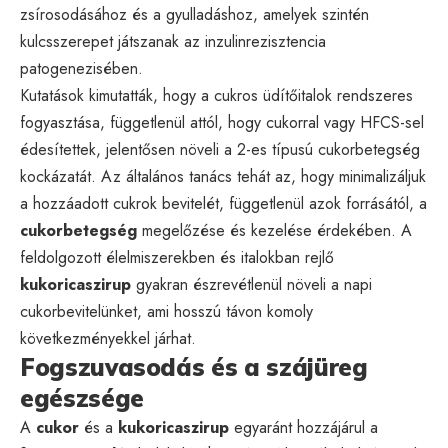
zsírosodásához és a gyulladáshoz, amelyek szintén
kulcsszerepet játszanak az inzulinrezisztencia
patogenezisében.
Kutatások kimutatták, hogy a cukros üdítőitalok rendszeres
fogyasztása, függetlenül attól, hogy cukorral vagy HFCS-sel
édesítettek, jelentősen növeli a 2-es típusú cukorbetegség
kockázatát. Az általános tanács tehát az, hogy minimalizáljuk
a hozzáadott cukrok bevitelét, függetlenül azok forrásától, a
cukorbetegség
megelőzése és kezelése érdekében. A
feldolgozott élelmiszerekben és italokban rejlő
kukoricaszirup
gyakran észrevétlenül növeli a napi
cukorbevitelünket, ami hosszú távon komoly
következményekkel járhat.
Fogszuvasodás és a szájüreg
egészsége
A
cukor
és a
kukoricaszirup
egyaránt hozzájárul a