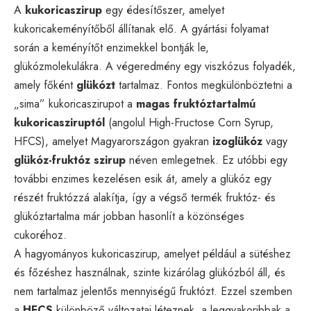
A
kukoricaszirup
egy édesítőszer, amelyet
kukoricakeményítőből állítanak elő. A gyártási folyamat
során a keményítőt enzimekkel bontják le,
glükózmolekulákra. A végeredmény egy viszkózus folyadék,
amely főként
glükózt
tartalmaz. Fontos megkülönböztetni a
„sima” kukoricaszirupot a
magas fruktóztartalmú
kukoricasziruptól
(angolul High-Fructose Corn Syrup,
HFCS), amelyet Magyarországon gyakran
izoglükóz
vagy
glükóz-fruktóz szirup
néven emlegetnek. Ez utóbbi egy
további enzimes kezelésen esik át, amely a glükóz egy
részét fruktózzá alakítja, így a végső termék fruktóz- és
glükóztartalma már jobban hasonlít a közönséges
cukoréhoz.
A hagyományos kukoricaszirup, amelyet például a sütéshez
és főzéshez használnak, szinte kizárólag glükózból áll, és
nem tartalmaz jelentős mennyiségű fruktózt. Ezzel szemben
a
HFCS
különböző változatai léteznek, a leggyakoribbak a