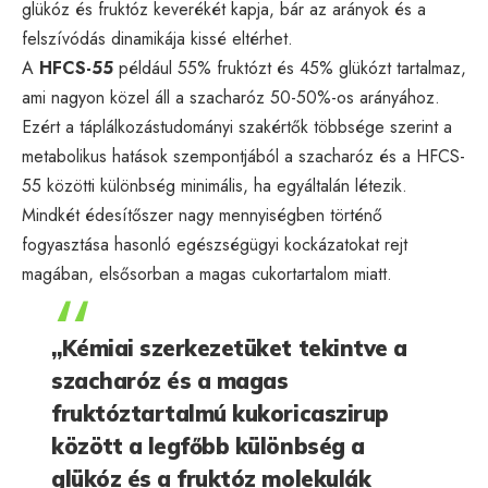
glükóz és fruktóz keverékét kapja, bár az arányok és a
felszívódás dinamikája kissé eltérhet.
A
HFCS-55
például 55% fruktózt és 45% glükózt tartalmaz,
ami nagyon közel áll a szacharóz 50-50%-os arányához.
Ezért a táplálkozástudományi szakértők többsége szerint a
metabolikus hatások szempontjából a szacharóz és a HFCS-
55 közötti különbség minimális, ha egyáltalán létezik.
Mindkét édesítőszer nagy mennyiségben történő
fogyasztása hasonló egészségügyi kockázatokat rejt
magában, elsősorban a magas cukortartalom miatt.
„Kémiai szerkezetüket tekintve a
szacharóz és a magas
fruktóztartalmú kukoricaszirup
között a legfőbb különbség a
glükóz és a fruktóz molekulák