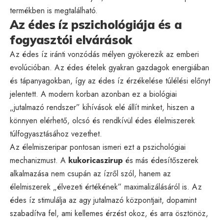
termékben is megtalálható.
Az édes íz pszichológiája és a
fogyasztói elvárások
Az édes íz iránti vonzódás mélyen gyökerezik az emberi
evolúcióban. Az édes ételek gyakran gazdagok energiában
és tápanyagokban, így az édes íz érzékelése túlélési előnyt
jelentett. A modern korban azonban ez a biológiai
„jutalmazó rendszer” kihívások elé állít minket, hiszen a
könnyen elérhető, olcsó és rendkívül édes élelmiszerek
túlfogyasztásához vezethet.
Az élelmiszeripar pontosan ismeri ezt a pszichológiai
mechanizmust. A
kukoricaszirup
és más édesítőszerek
alkalmazása nem csupán az ízről szól, hanem az
élelmiszerek „élvezeti értékének” maximalizálásáról is. Az
édes íz stimulálja az agy jutalmazó központjait, dopamint
szabadítva fel, ami kellemes érzést okoz, és arra ösztönöz,