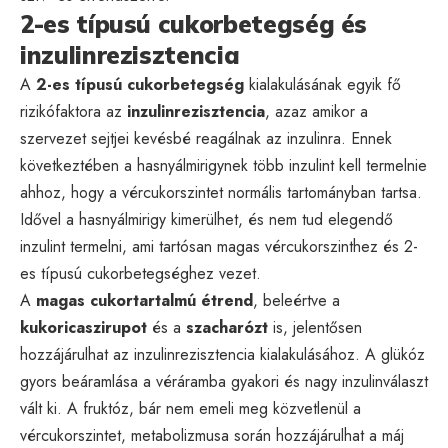
2-es típusú cukorbetegség és
inzulinrezisztencia
A
2-es típusú cukorbetegség
kialakulásának egyik fő
rizikófaktora az
inzulinrezisztencia
, azaz amikor a
szervezet sejtjei kevésbé reagálnak az inzulinra. Ennek
következtében a hasnyálmirigynek több inzulint kell termelnie
ahhoz, hogy a vércukorszintet normális tartományban tartsa.
Idővel a hasnyálmirigy kimerülhet, és nem tud elegendő
inzulint termelni, ami tartósan magas vércukorszinthez és 2-
es típusú cukorbetegséghez vezet.
A
magas cukortartalmú étrend
, beleértve a
kukoricaszirupot
és a
szacharózt
is, jelentősen
hozzájárulhat az inzulinrezisztencia kialakulásához. A glükóz
gyors beáramlása a véráramba gyakori és nagy inzulinválaszt
vált ki. A fruktóz, bár nem emeli meg közvetlenül a
vércukorszintet, metabolizmusa során hozzájárulhat a máj