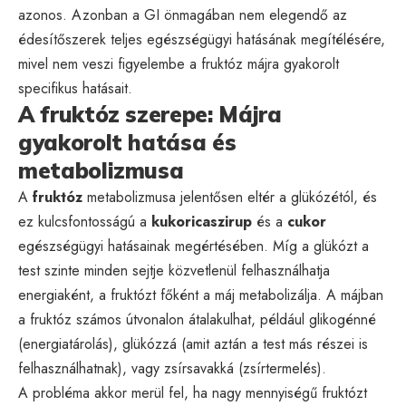
azonos. Azonban a GI önmagában nem elegendő az
édesítőszerek teljes egészségügyi hatásának megítélésére,
mivel nem veszi figyelembe a fruktóz májra gyakorolt
specifikus hatásait.
A fruktóz szerepe: Májra
gyakorolt hatása és
metabolizmusa
A
fruktóz
metabolizmusa jelentősen eltér a glükózétól, és
ez kulcsfontosságú a
kukoricaszirup
és a
cukor
egészségügyi hatásainak megértésében. Míg a glükózt a
test szinte minden sejtje közvetlenül felhasználhatja
energiaként, a fruktózt főként a máj metabolizálja. A májban
a fruktóz számos útvonalon átalakulhat, például glikogénné
(energiatárolás), glükózzá (amit aztán a test más részei is
felhasználhatnak), vagy zsírsavakká (zsírtermelés).
A probléma akkor merül fel, ha nagy mennyiségű fruktózt