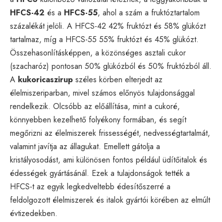
HFCS-42
és a
HFCS-55
, ahol a szám a fruktóztartalom
százalékát jelöli. A HFCS-42 42% fruktózt és 58% glükózt
tartalmaz, míg a HFCS-55 55% fruktózt és 45% glükózt.
Összehasonlításképpen, a közönséges asztali cukor
(szacharóz) pontosan 50% glükózból és 50% fruktózból áll.
A
kukoricaszirup
széles körben elterjedt az
élelmiszeriparban, mivel számos előnyös tulajdonsággal
rendelkezik. Olcsóbb az előállítása, mint a cukoré,
könnyebben kezelhető folyékony formában, és segít
megőrizni az élelmiszerek frissességét, nedvességtartalmát,
valamint javítja az állagukat. Emellett gátolja a
kristályosodást, ami különösen fontos például üdítőitalok és
édességek gyártásánál. Ezek a tulajdonságok tették a
HFCS-t az egyik legkedveltebb édesítőszerré a
feldolgozott élelmiszerek és italok gyártói körében az elmúlt
évtizedekben.