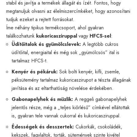
stabil és javítja a termékek állagát és ízét. Fontos, hogy
megtanuljuk olvasni az élelmiszercímkéket, hogy azonosítani
tudjuk ezeket a rejtett forrásokat.
Íme néhány tipikus termékcsoport, ahol gyakran
találkozhatunk
kukoricasziruppal
vagy
HFCS-sel
:
Üdítőitalok és gyümölcslevek:
A legtöbb cukros
üdítőital, energiaital és még sok „gyümölcsös” ital is
tartalmaz HFCS-t.
Kenyér és pékáruk:
Sok bolti kenyér, kifli, zsemle,
péksütemény tartalmaz kukoricaszirupot a tészta állagának
javítása és az eltarthatóság növelése érdekében.
Gabonapelyhek és müzlik:
A reggeli gabonapelyhek
jelentős része, még a „teljes kiőrlésű” címkével ellátottak
is, gyakran tele vannak cukorral és kukoricasziruppal.
Édességek és desszertek:
Cukorkák, csokoládék,
kekszek, fagylaltok, torták, sütemények szinte kivétel