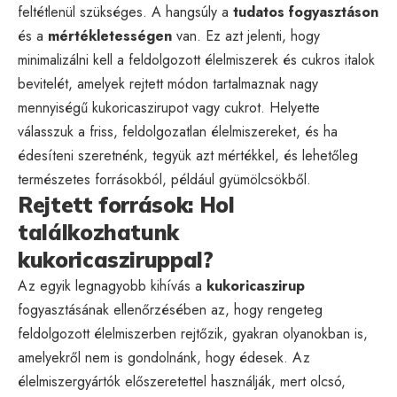
feltétlenül szükséges. A hangsúly a
tudatos fogyasztáson
és a
mértékletességen
van. Ez azt jelenti, hogy
minimalizálni kell a feldolgozott élelmiszerek és cukros italok
bevitelét, amelyek rejtett módon tartalmaznak nagy
mennyiségű kukoricaszirupot vagy cukrot. Helyette
válasszuk a friss, feldolgozatlan élelmiszereket, és ha
édesíteni szeretnénk, tegyük azt mértékkel, és lehetőleg
természetes forrásokból, például gyümölcsökből.
Rejtett források: Hol
találkozhatunk
kukoricasziruppal?
Az egyik legnagyobb kihívás a
kukoricaszirup
fogyasztásának ellenőrzésében az, hogy rengeteg
feldolgozott élelmiszerben rejtőzik, gyakran olyanokban is,
amelyekről nem is gondolnánk, hogy édesek. Az
élelmiszergyártók előszeretettel használják, mert olcsó,