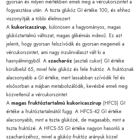
gyorsan és milyen mértékben emeli meg a vércukorszintet a
fogyasztása után. A tiszta glükóz GI értéke 100, és ehhez
viszonyítják a többi élelmiszert.
A
kukoricaszirup
, különösen a hagyományos, magas
glükóztartalmú változat, magas glikémiás indexű. Ez azt
jelenti, hogy gyorsan felszívódik és gyorsan megemeli a
vércukorszintet, ami nagy inzulinválaszt vált ki a
hasnyálmirigyből. A
szacharóz
(asztali cukor) GI értéke
körülbelül 65, mivel fele glükóz és fele fruktóz. A fruktóznak
alacsonyabb a GI értéke, mert lassabban szívódik fel és
elsősorban a májban metabolizálódik, kevésbé emeli meg
közvetlenül a vércukorszintet.
A
magas fruktóztartalmú kukoricaszirup
(HFCS) GI
értéke a fruktóztartalmától függ. A HFCS-42 GI értéke
alacsonyabb, mint a tiszta glükózé, de magasabb, mint a
tiszta fruktózé. A HFCS-55 GI értéke nagyon hasonló a
szacharózéhoz, mivel a glükóz-fruktóz arányuk közel