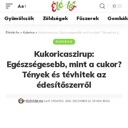
Aa
Gyümölcsök
Zöldségek
Fűszerek
Gombá
Éléstár.hu
>
Kukorica
>
Kukoricaszirup: Egészségesebb, mint a cukor? Tények és tévhitek az édesítőszerről
KUKORICA
Kukoricaszirup:
Egészségesebb, mint a cukor?
Tények és tévhitek az
édesítőszerről
BY
ÉLÉSTÁR.HU
LAST UPDATED: 2025. DECEMBER 23.
29 MIN READ