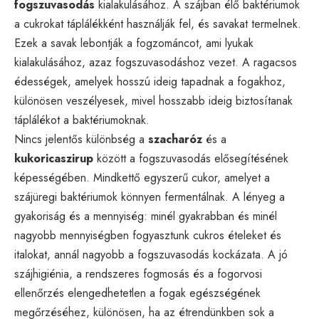
fogszuvasodás
kialakulásához. A szájban élő baktériumok
a cukrokat táplálékként használják fel, és savakat termelnek.
Ezek a savak lebontják a fogzománcot, ami lyukak
kialakulásához, azaz fogszuvasodáshoz vezet. A ragacsos
édességek, amelyek hosszú ideig tapadnak a fogakhoz,
különösen veszélyesek, mivel hosszabb ideig biztosítanak
táplálékot a baktériumoknak.
Nincs jelentős különbség a
szacharóz
és a
kukoricaszirup
között a fogszuvasodás elősegítésének
képességében. Mindkettő egyszerű cukor, amelyet a
szájüregi baktériumok könnyen fermentálnak. A lényeg a
gyakoriság és a mennyiség: minél gyakrabban és minél
nagyobb mennyiségben fogyasztunk cukros ételeket és
italokat, annál nagyobb a fogszuvasodás kockázata. A jó
szájhigiénia, a rendszeres fogmosás és a fogorvosi
ellenőrzés elengedhetetlen a fogak egészségének
megőrzéséhez, különösen, ha az étrendünkben sok a