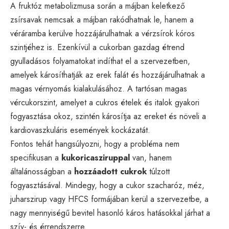
A fruktóz metabolizmusa során a májban keletkező
zsírsavak nemcsak a májban rakódhatnak le, hanem a
véráramba kerülve hozzájárulhatnak a vérzsírok kóros
szintjéhez is. Ezenkívül a cukorban gazdag étrend
gyulladásos folyamatokat indíthat el a szervezetben,
amelyek károsíthatják az erek falát és hozzájárulhatnak a
magas vérnyomás kialakulásához. A tartósan magas
vércukorszint, amelyet a cukros ételek és italok gyakori
fogyasztása okoz, szintén károsítja az ereket és növeli a
kardiovaszkuláris események kockázatát.
Fontos tehát hangsúlyozni, hogy a probléma nem
specifikusan a
kukoricasziruppal
van, hanem
általánosságban a
hozzáadott cukrok
túlzott
fogyasztásával. Mindegy, hogy a cukor szacharóz, méz,
juharszirup vagy HFCS formájában kerül a szervezetbe, a
nagy mennyiségű bevitel hasonló káros hatásokkal járhat a
szív- és érrendszerre.