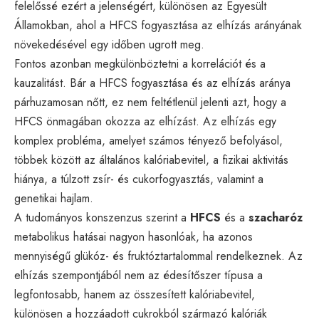
felelőssé ezért a jelenségért, különösen az Egyesült
Államokban, ahol a HFCS fogyasztása az elhízás arányának
növekedésével egy időben ugrott meg.
Fontos azonban megkülönböztetni a korrelációt és a
kauzalitást. Bár a HFCS fogyasztása és az elhízás aránya
párhuzamosan nőtt, ez nem feltétlenül jelenti azt, hogy a
HFCS önmagában okozza az elhízást. Az elhízás egy
komplex probléma, amelyet számos tényező befolyásol,
többek között az általános kalóriabevitel, a fizikai aktivitás
hiánya, a túlzott zsír- és cukorfogyasztás, valamint a
genetikai hajlam.
A tudományos konszenzus szerint a
HFCS
és a
szacharóz
metabolikus hatásai nagyon hasonlóak, ha azonos
mennyiségű glükóz- és fruktóztartalommal rendelkeznek. Az
elhízás szempontjából nem az édesítőszer típusa a
legfontosabb, hanem az összesített kalóriabevitel,
különösen a hozzáadott cukrokból származó kalóriák