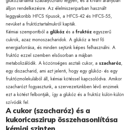
glükóztartalma szabályozható legyen, és a kívánt arányban
álljon rendelkezésre. Az élelmiszeriparban használt
leggyakoribb HFCS típusok, a HFCS-42 és HFCS-55,
nevüket a fruktóztartalmukról kapták.
Kémiai szempontból a
glükóz
és a
fruktóz
egyszerű
cukrok, azaz monoszacharidok. A glükóz a test fő
energiaforrása, és minden sejtünk képes felhasználni. A
fruktóz ezzel szemben elsősorban a májban
metabolizálódik. A közönséges asztali cukor, a
szacharóz
,
egy diszacharid, ami azt jelenti, hogy egy glükóz- és egy
fruktózmolekulából áll, kémiai kötéssel kapcsolódva. Amikor
szacharózt fogyasztunk, a szervezetünkben lévő enzimek
ezt a kötést felbontják, így a glükóz és a fruktóz külön-külön
szívódik fel.
A cukor (szacharóz) és a
kukoricaszirup összehasonlítása
kémiai szinten