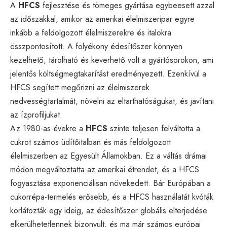
A
HFCS
fejlesztése és tömeges gyártása egybeesett azzal
az időszakkal, amikor az amerikai élelmiszeripar egyre
inkább a feldolgozott élelmiszerekre és italokra
összpontosított. A folyékony édesítőszer könnyen
kezelhető, tárolható és keverhető volt a gyártósorokon, ami
jelentős költségmegtakarítást eredményezett. Ezenkívül a
HFCS segített megőrizni az élelmiszerek
nedvességtartalmát, növelni az eltarthatóságukat, és javítani
az ízprofiljukat.
Az 1980-as évekre a
HFCS
szinte teljesen felváltotta a
cukrot számos üdítőitalban és más feldolgozott
élelmiszerben az Egyesült Államokban. Ez a váltás drámai
módon megváltoztatta az amerikai étrendet, és a HFCS
fogyasztása exponenciálisan növekedett. Bár Európában a
cukorrépa-termelés erősebb, és a HFCS használatát kvóták
korlátozták egy ideig, az édesítőszer globális elterjedése
elkerülhetetlennek bizonyult, és ma már számos európai