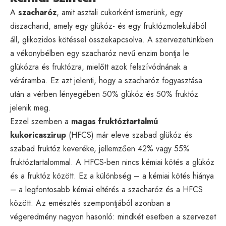
A
szacharóz
, amit asztali cukorként ismerünk, egy
diszacharid, amely egy glükóz- és egy fruktózmolekulából
áll, glikozidos kötéssel összekapcsolva. A szervezetünkben
a vékonybélben egy szacharóz nevű enzim bontja le
glükózra és fruktózra, mielőtt azok felszívódnának a
véráramba. Ez azt jelenti, hogy a szacharóz fogyasztása
után a vérben lényegében 50% glükóz és 50% fruktóz
jelenik meg.
Ezzel szemben a
magas fruktóztartalmú
kukoricaszirup
(HFCS) már eleve szabad glükóz és
szabad fruktóz keveréke, jellemzően 42% vagy 55%
fruktóztartalommal. A HFCS-ben nincs kémiai kötés a glükóz
és a fruktóz között. Ez a különbség – a kémiai kötés hiánya
– a legfontosabb kémiai eltérés a szacharóz és a HFCS
között. Az emésztés szempontjából azonban a
végeredmény nagyon hasonló: mindkét esetben a szervezet