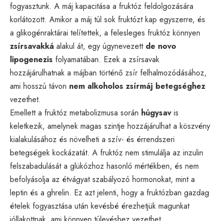
fogyasztunk. A máj kapacitása a fruktóz feldolgozására
korlátozott. Amikor a máj túl sok fruktózt kap egyszerre, és
a glikogénraktárai telítettek, a felesleges fruktóz könnyen
zsírsavakká
alakul át, egy úgynevezett
de novo
lipogenezis
folyamatában. Ezek a zsírsavak
hozzájárulhatnak a májban történő zsír felhalmozódásához,
ami hosszú távon
nem alkoholos zsírmáj betegséghez
vezethet.
Emellett a fruktóz metabolizmusa során
húgysav
is
keletkezik, amelynek magas szintje hozzájárulhat a köszvény
kialakulásához és növelheti a szív- és érrendszeri
betegségek kockázatát. A fruktóz nem stimulálja az inzulin
felszabadulását a glükózhoz hasonló mértékben, és nem
befolyásolja az étvágyat szabályozó hormonokat, mint a
leptin és a ghrelin. Ez azt jelenti, hogy a fruktózban gazdag
ételek fogyasztása után kevésbé érezhetjük magunkat
jóllakottnak, ami könnyen túlevéshez vezethet.