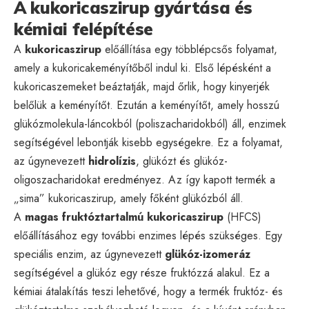
A kukoricaszirup gyártása és
kémiai felépítése
A
kukoricaszirup
előállítása egy többlépcsős folyamat,
amely a kukoricakeményítőből indul ki. Első lépésként a
kukoricaszemeket beáztatják, majd őrlik, hogy kinyerjék
belőlük a keményítőt. Ezután a keményítőt, amely hosszú
glükózmolekula-láncokból (poliszacharidokból) áll, enzimek
segítségével lebontják kisebb egységekre. Ez a folyamat,
az úgynevezett
hidrolízis
, glükózt és glükóz-
oligoszacharidokat eredményez. Az így kapott termék a
„sima” kukoricaszirup, amely főként glükózból áll.
A
magas fruktóztartalmú kukoricaszirup
(HFCS)
előállításához egy további enzimes lépés szükséges. Egy
speciális enzim, az úgynevezett
glükóz-izomeráz
segítségével a glükóz egy része fruktózzá alakul. Ez a
kémiai átalakítás teszi lehetővé, hogy a termék fruktóz- és