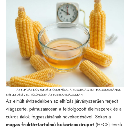
AZ ELHÍZÁS NÖVEKEDÉSE ÖSSZEFÜGG A KUKORICASZIRUP FOGYASZTÁSÁNAK
EMELKEDÉSÉVEL, KÜLÖNÖSEN AZ EGYES ORSZÁGOKBAN.
Az elmúlt évtizedekben az elhízás járványszerűen terjedt
világszerte, párhuzamosan a feldolgozott élelmiszerek és a
cukros italok fogyasztásának növekedésével. Sokan a
magas fruktóztartalmú kukoricaszirupot
(HFCS) teszik