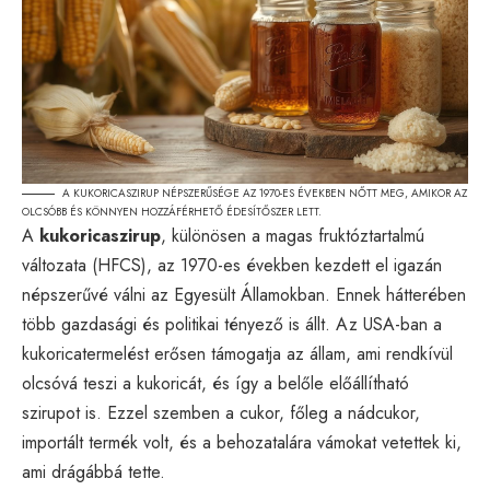
A KUKORICASZIRUP NÉPSZERŰSÉGE AZ 1970-ES ÉVEKBEN NŐTT MEG, AMIKOR AZ
OLCSÓBB ÉS KÖNNYEN HOZZÁFÉRHETŐ ÉDESÍTŐSZER LETT.
A
kukoricaszirup
, különösen a magas fruktóztartalmú
változata (HFCS), az 1970-es években kezdett el igazán
népszerűvé válni az Egyesült Államokban. Ennek hátterében
több gazdasági és politikai tényező is állt. Az USA-ban a
kukoricatermelést erősen támogatja az állam, ami rendkívül
olcsóvá teszi a kukoricát, és így a belőle előállítható
szirupot is. Ezzel szemben a cukor, főleg a nádcukor,
importált termék volt, és a behozatalára vámokat vetettek ki,
ami drágábbá tette.