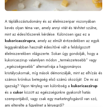
A táplálkozástudomány és az élelmiszeripar viszonyában
kevés olyan téma van, amely annyi vitát és tévhitet szülne,
mint az édesítőszerek kérdése. Különösen igaz ez a
kukoricaszirupra
, amely az elmúlt évtizedekben az egyik
leggyakrabban használt édesítővé vált a feldolgozott
élelmiszerekben világszerte. Sokan úgy gondolják, hogy a
kukoricaszirup valamilyen módon „természetesebb” vagy
„egészségesebb” alternatívája a hagyományos
kristálycukornak, míg mások démonizálják, mint az elhízás és
számos krónikus betegség első számú okozóját. De mi az
igazság? Vajon tényleg van különbség a
kukoricaszirup
és a
cukor
között az egészségünkre gyakorolt hatás
szempontjából, vagy csak egy marketingfogásról van szó,
ami elterelte a figyelmet a lényegről?