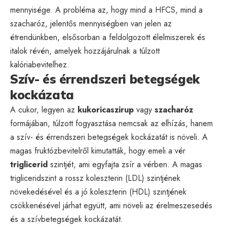
mennyisége. A probléma az, hogy mind a HFCS, mind a
szacharóz, jelentős mennyiségben van jelen az
étrendünkben, elsősorban a feldolgozott élelmiszerek és
italok révén, amelyek hozzájárulnak a túlzott
kalóriabevitelhez.
Szív- és érrendszeri betegségek
kockázata
A cukor, legyen az
kukoricaszirup
vagy
szacharóz
formájában, túlzott fogyasztása nemcsak az elhízás, hanem
a szív- és érrendszeri betegségek kockázatát is növeli. A
magas fruktózbevitelről kimutatták, hogy emeli a vér
triglicerid
szintjét, ami egyfajta zsír a vérben. A magas
trigliceridszint a rossz koleszterin (LDL) szintjének
növekedésével és a jó koleszterin (HDL) szintjének
csökkenésével járhat együtt, ami növeli az érelmeszesedés
és a szívbetegségek kockázatát.