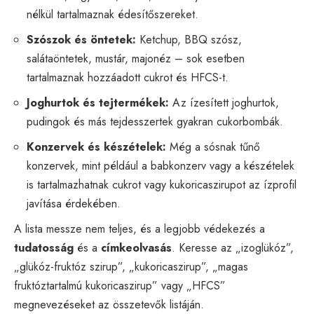
nélkül tartalmaznak édesítőszereket.
Szószok és öntetek:
Ketchup, BBQ szósz,
salátaöntetek, mustár, majonéz – sok esetben
tartalmaznak hozzáadott cukrot és HFCS-t.
Joghurtok és tejtermékek:
Az ízesített joghurtok,
pudingok és más tejdesszertek gyakran cukorbombák.
Konzervek és készételek:
Még a sósnak tűnő
konzervek, mint például a babkonzerv vagy a készételek
is tartalmazhatnak cukrot vagy kukoricaszirupot az ízprofil
javítása érdekében.
A lista messze nem teljes, és a legjobb védekezés a
tudatosság
és a
címkeolvasás
. Keresse az „izoglükóz”,
„glükóz-fruktóz szirup”, „kukoricaszirup”, „magas
fruktóztartalmú kukoricaszirup” vagy „HFCS”
megnevezéseket az összetevők listáján.