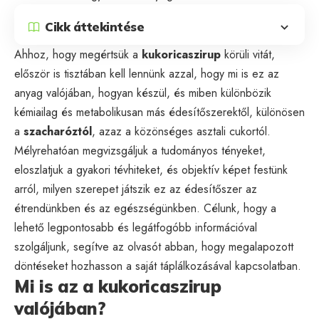
Cikk áttekintése
Ahhoz, hogy megértsük a
kukoricaszirup
körüli vitát,
először is tisztában kell lennünk azzal, hogy mi is ez az
anyag valójában, hogyan készül, és miben különbözik
kémiailag és metabolikusan más édesítőszerektől, különösen
a
szacharóztól
, azaz a közönséges asztali cukortól.
Mélyrehatóan megvizsgáljuk a tudományos tényeket,
eloszlatjuk a gyakori tévhiteket, és objektív képet festünk
arról, milyen szerepet játszik ez az édesítőszer az
étrendünkben és az egészségünkben. Célunk, hogy a
lehető legpontosabb és legátfogóbb információval
szolgáljunk, segítve az olvasót abban, hogy megalapozott
döntéseket hozhasson a saját táplálkozásával kapcsolatban.
Mi is az a kukoricaszirup
valójában?