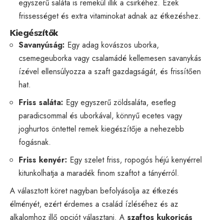
egyszerű saláta is remekül illik a csirkéhez. Ezek
frissességet és extra vitaminokat adnak az étkezéshez.
Kiegészítők
Savanyúság:
Egy adag kovászos uborka,
csemegeuborka vagy csalamádé kellemesen savanykás
ízével ellensúlyozza a szaft gazdagságát, és frissítően
hat.
Friss saláta:
Egy egyszerű zöldsaláta, esetleg
paradicsommal és uborkával, könnyű ecetes vagy
joghurtos öntettel remek kiegészítője a nehezebb
fogásnak.
Friss kenyér:
Egy szelet friss, ropogós héjú kenyérrel
kitunkolhatja a maradék finom szaftot a tányérról.
A választott köret nagyban befolyásolja az étkezés
élményét, ezért érdemes a család ízléséhez és az
alkalomhoz illő opciót választani. A
szaftos kukoricás