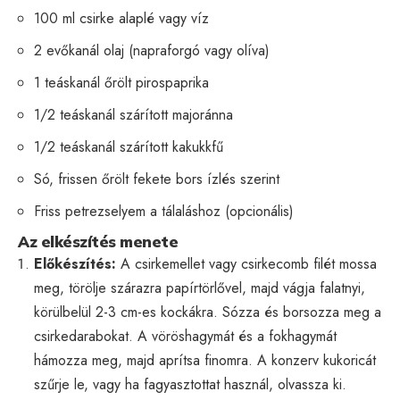
100 ml csirke alaplé vagy víz
2 evőkanál olaj (napraforgó vagy olíva)
1 teáskanál őrölt pirospaprika
1/2 teáskanál szárított majoránna
1/2 teáskanál szárított kakukkfű
Só, frissen őrölt fekete bors ízlés szerint
Friss petrezselyem a tálaláshoz (opcionális)
Az elkészítés menete
Előkészítés:
A csirkemellet vagy csirkecomb filét mossa
meg, törölje szárazra papírtörlővel, majd vágja falatnyi,
körülbelül 2-3 cm-es kockákra. Sózza és borsozza meg a
csirkedarabokat. A vöröshagymát és a fokhagymát
hámozza meg, majd aprítsa finomra. A konzerv kukoricát
szűrje le, vagy ha fagyasztottat használ, olvassza ki.