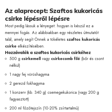
Az alaprecept: Szaftos kukoricás
csirke lépésről lépésre
Most pedig lássuk a lényeget: hogyan is készül ez a
mennyei fogás. Az alábbiakban egy részletes útmutatót
talál, amely segít Önnek a tökéletes
szaftos kukoricás
csirke
elkészítésében.
Hozzávalók a szaftos kukoricás csirkéhez
500 g
csirkemell
vagy
csirkecomb filé
(bőr és csont
nélkül)
1 nagy fej vöröshagyma
2 gerezd fokhagyma
1 konzerv (kb. 340 g) csemegekukorica (vagy 200 g
fagyasztott)
200 ml főzőtejszín (10-20% zsírtartalmú)