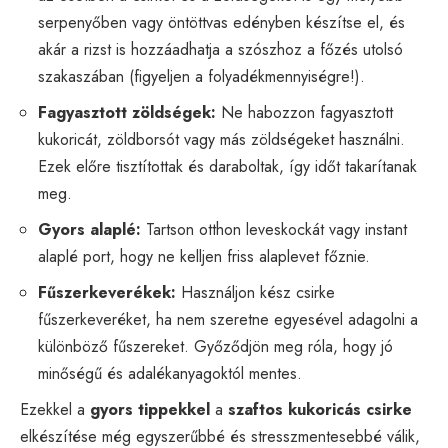
serpenyőben vagy öntöttvas edényben készítse el, és
akár a rizst is hozzáadhatja a szószhoz a főzés utolsó
szakaszában (figyeljen a folyadékmennyiségre!).
Fagyasztott zöldségek:
Ne habozzon fagyasztott
kukoricát, zöldborsót vagy más zöldségeket használni.
Ezek előre tisztítottak és daraboltak, így időt takarítanak
meg.
Gyors alaplé:
Tartson otthon leveskockát vagy instant
alaplé port, hogy ne kelljen friss alaplevet főznie.
Fűszerkeverékek:
Használjon kész csirke
fűszerkeveréket, ha nem szeretne egyesével adagolni a
különböző fűszereket. Győződjön meg róla, hogy jó
minőségű és adalékanyagoktól mentes.
Ezekkel a
gyors tippekkel
a
szaftos kukoricás csirke
elkészítése még egyszerűbbé és stresszmentesebbé válik,