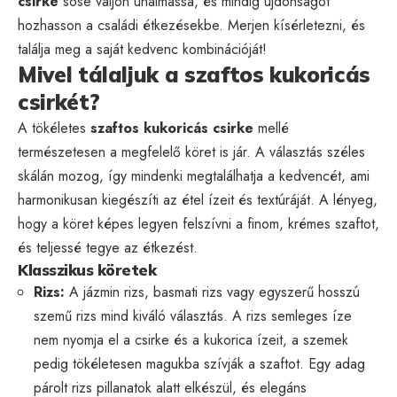
csirke
sose váljon unalmassá, és mindig újdonságot
hozhasson a családi étkezésekbe. Merjen kísérletezni, és
találja meg a saját kedvenc kombinációját!
Mivel tálaljuk a szaftos kukoricás
csirkét?
A tökéletes
szaftos kukoricás csirke
mellé
természetesen a megfelelő köret is jár. A választás széles
skálán mozog, így mindenki megtalálhatja a kedvencét, ami
harmonikusan kiegészíti az étel ízeit és textúráját. A lényeg,
hogy a köret képes legyen felszívni a finom, krémes szaftot,
és teljessé tegye az étkezést.
Klasszikus köretek
Rizs:
A jázmin rizs, basmati rizs vagy egyszerű hosszú
szemű rizs mind kiváló választás. A rizs semleges íze
nem nyomja el a csirke és a kukorica ízeit, a szemek
pedig tökéletesen magukba szívják a szaftot. Egy adag
párolt rizs pillanatok alatt elkészül, és elegáns