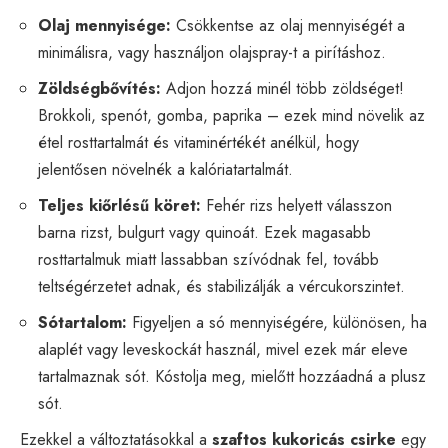
Olaj mennyisége:
Csökkentse az olaj mennyiségét a
minimálisra, vagy használjon olajspray-t a pirításhoz.
Zöldségbővítés:
Adjon hozzá minél több zöldséget!
Brokkoli, spenót, gomba, paprika – ezek mind növelik az
étel rosttartalmát és vitaminértékét anélkül, hogy
jelentősen növelnék a kalóriatartalmát.
Teljes kiőrlésű köret:
Fehér rizs helyett válasszon
barna rizst, bulgurt vagy quinoát. Ezek magasabb
rosttartalmuk miatt lassabban szívódnak fel, tovább
teltségérzetet adnak, és stabilizálják a vércukorszintet.
Sótartalom:
Figyeljen a só mennyiségére, különösen, ha
alaplét vagy leveskockát használ, mivel ezek már eleve
tartalmaznak sót. Kóstolja meg, mielőtt hozzáadná a plusz
sót.
Ezekkel a változtatásokkal a
szaftos kukoricás csirke
egy