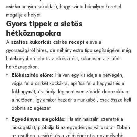
csirke
annyira sokoldalú, hogy szinte bármilyen körettel
megállja a helyét.
Gyors tippek a sietős
hétköznapokra
A
szaftos kukoricás csirke recept
eleve a
gyorsaságáról híres, de néhány extra tipp segítségével még
hatékonyabbá teheti az elkészítést, különösen a zsúfolt
hétköznapokon.
Előkészítés előre:
Ha van egy kis ideje a hétvégén,
vágja fel a csirkét kockákra, aprítsa fel a hagymát és a
fokhagymát, és tárolja légmentesen záródó dobozokban
a hűtőben. Így amikor hazaér a munkából, csak össze kell
dobnia az egészet.
Egyedényes megoldás:
Ha minimalizálni szeretné a
mosogatást, próbálja ki az egyedényes változatot. Ebben
az esetben a csirkét és a zöldségeket is egy mélyebb