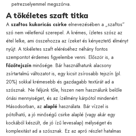
petrezselyemmel megszórva.
A tökéletes szaft titka
A
szaftos kukoricás csirke
elnevezésében a „szaftos”
szó nem véletlenül szerepel. A krémes, ízletes szósz az
étel lelke, ami összehozza az ízeket és kényeztető élményt
nyújt. A tökéletes szaft eléréséhez néhány fontos
szempontot érdemes figyelembe venni. Először is, a
főzőtejszín
minősége. Bár használhatunk alacsony
zsírtartalmú változatot is, egy kicsit zsírosabb tejszín (pl.
20%) sokkal krémesebb és gazdagabb textúrát ad a
szósznak. Ne féljünk tőle, hiszen nem használunk belőle
óriási mennyiséget, és az ízélmény kárpótol mindenért.
Másodsorban, az
alaplé
használata. Bár vízzel is
pótolható, a jó minőségű csirke alaplé (vagy akár egy
kockából készült, de jó ízű levesalap) mélységet és
komplexitást ad a szósznak. Ez az apró részlet hatalmas