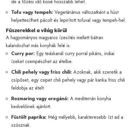
de a főzési idő kissé hosszabb lehet.
Tofu vagy tempeh:
Vegetáriánus változatként a húst
helyettesítheti pácolt és lepirított tofuval vagy tempeh-hel.
Fűszerekkel a világ körül
A hagyományos magyaros ízesítés mellett bátran
kalandozhat más konyhák felé is:
Curry por:
Egy teáskanál curry porral pikáns, indiai
ízeket csempészhet az ételbe.
Chili pehely vagy friss chili:
Azoknak, akik szeretik a
csípőset, egy csipet chili pehely vagy pár karika friss chili
feldobja az ételt.
Rozmaring vagy oregánó:
A mediterrán konyha
kedvelőinek ajánlott.
Füstölt paprika:
Még mélyebb, karakteresebb ízt ad a
szósznak.