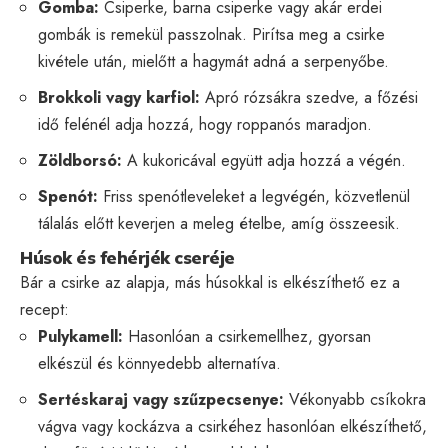
Gomba:
Csiperke, barna csiperke vagy akár erdei
gombák is remekül passzolnak. Pirítsa meg a csirke
kivétele után, mielőtt a hagymát adná a serpenyőbe.
Brokkoli vagy karfiol:
Apró rózsákra szedve, a főzési
idő felénél adja hozzá, hogy roppanós maradjon.
Zöldborsó:
A kukoricával együtt adja hozzá a végén.
Spenót:
Friss spenótleveleket a legvégén, közvetlenül
tálalás előtt keverjen a meleg ételbe, amíg összeesik.
Húsok és fehérjék cseréje
Bár a csirke az alapja, más húsokkal is elkészíthető ez a
recept:
Pulykamell:
Hasonlóan a csirkemellhez, gyorsan
elkészül és könnyedebb alternatíva.
Sertéskaraj vagy szűzpecsenye:
Vékonyabb csíkokra
vágva vagy kockázva a csirkéhez hasonlóan elkészíthető,