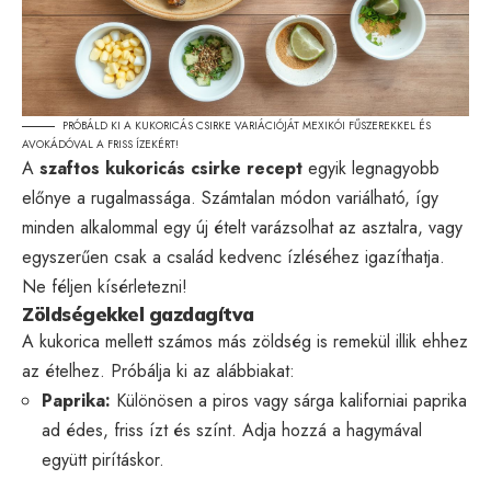
PRÓBÁLD KI A KUKORICÁS CSIRKE VARIÁCIÓJÁT MEXIKÓI FŰSZEREKKEL ÉS
AVOKÁDÓVAL A FRISS ÍZEKÉRT!
A
szaftos kukoricás csirke recept
egyik legnagyobb
előnye a rugalmassága. Számtalan módon variálható, így
minden alkalommal egy új ételt varázsolhat az asztalra, vagy
egyszerűen csak a család kedvenc ízléséhez igazíthatja.
Ne féljen kísérletezni!
Zöldségekkel gazdagítva
A kukorica mellett számos más zöldség is remekül illik ehhez
az ételhez. Próbálja ki az alábbiakat:
Paprika:
Különösen a piros vagy sárga kaliforniai paprika
ad édes, friss ízt és színt. Adja hozzá a hagymával
együtt pirításkor.