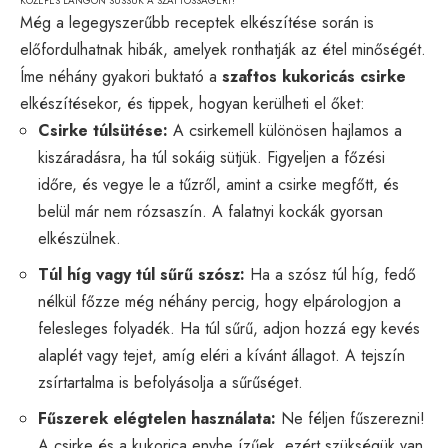
KÖZEPES LÁNGON SÜSSÜK A SZAFTOSSÁGÉRT!
Még a legegyszerűbb receptek elkészítése során is
előfordulhatnak hibák, amelyek ronthatják az étel minőségét.
Íme néhány gyakori buktató a
szaftos kukoricás csirke
elkészítésekor, és tippek, hogyan kerülheti el őket:
Csirke túlsütése:
A csirkemell különösen hajlamos a
kiszáradásra, ha túl sokáig sütjük. Figyeljen a főzési
időre, és vegye le a tűzről, amint a csirke megfőtt, és
belül már nem rózsaszín. A falatnyi kockák gyorsan
elkészülnek.
Túl híg vagy túl sűrű szósz:
Ha a szósz túl híg, fedő
nélkül főzze még néhány percig, hogy elpárologjon a
felesleges folyadék. Ha túl sűrű, adjon hozzá egy kevés
alaplét vagy tejet, amíg eléri a kívánt állagot. A tejszín
zsírtartalma is befolyásolja a sűrűséget.
Fűszerek elégtelen használata:
Ne féljen fűszerezni!
A csirke és a kukorica enyhe ízűek, ezért szükségük van