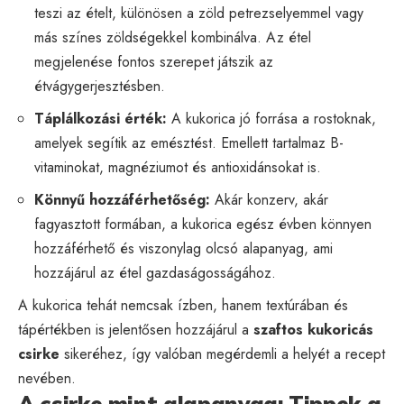
teszi az ételt, különösen a zöld petrezselyemmel vagy
más színes zöldségekkel kombinálva. Az étel
megjelenése fontos szerepet játszik az
étvágygerjesztésben.
Táplálkozási érték:
A kukorica jó forrása a rostoknak,
amelyek segítik az emésztést. Emellett tartalmaz B-
vitaminokat, magnéziumot és antioxidánsokat is.
Könnyű hozzáférhetőség:
Akár konzerv, akár
fagyasztott formában, a kukorica egész évben könnyen
hozzáférhető és viszonylag olcsó alapanyag, ami
hozzájárul az étel gazdaságosságához.
A kukorica tehát nemcsak ízben, hanem textúrában és
tápértékben is jelentősen hozzájárul a
szaftos kukoricás
csirke
sikeréhez, így valóban megérdemli a helyét a recept
nevében.
A csirke mint alapanyag: Tippek a