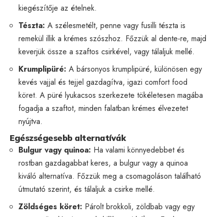
kiegészítője az ételnek.
Tészta:
A szélesmetélt, penne vagy fusilli tészta is
remekül illik a krémes szószhoz. Főzzük al dente-re, majd
keverjük össze a szaftos csirkével, vagy tálaljuk mellé.
Krumplipüré:
A bársonyos krumplipüré, különösen egy
kevés vajjal és tejjel gazdagítva, igazi comfort food
köret. A püré lyukacsos szerkezete tökéletesen magába
fogadja a szaftot, minden falatban krémes élvezetet
nyújtva.
Egészségesebb alternatívák
Bulgur vagy quinoa:
Ha valami könnyedebbet és
rostban gazdagabbat keres, a bulgur vagy a quinoa
kiváló alternatíva. Főzzük meg a csomagoláson található
útmutató szerint, és tálaljuk a csirke mellé.
Zöldséges köret:
Párolt brokkoli, zöldbab vagy egy