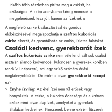
Inkább több részletben pirítsa meg a csirkét, ha
szükséges. A szép aranybarna kéreg nemcsak a
megjelenésnek tesz jót, hanem az ízeknek is.
A megfelelő csirke kiválasztásával és gondos
előkészítésével megalapozhatja a
szaftos kukoricás
csirke
sikerét, és garantálhatja az omlós, ízletes falatokat.
Családi kedvenc, gyerekbarát ízek
A
szaftos kukoricás csirke
nem véletlenül vált sok család
asztalán állandó kedvenccé. Különösen a gyerekek körében
rendkívül népszerű, ami egy szülő számára óriási
megkönnyebbülés. De miért is olyan
gyerekbarát recept
ez?
Enyhe ízvilág:
Az étel ízei nem túl erősek vagy
bonyolultak. A csirke, a kukorica édessége és a krémes
szósz mind olyan alapízek, amelyeket a gyerekek
általában kedvelnek. Nincsenek benne extrém fűszerek