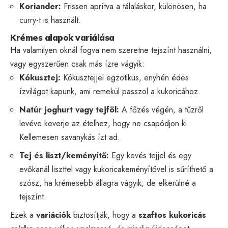
Koriander:
Frissen aprítva a tálaláskor, különösen, ha
curry-t is használt.
Krémes alapok variálása
Ha valamilyen oknál fogva nem szeretne tejszínt használni,
vagy egyszerűen csak más ízre vágyik:
Kókusztej:
Kókusztejjel egzotikus, enyhén édes
ízvilágot kapunk, ami remekül passzol a kukoricához.
Natúr joghurt vagy tejföl:
A főzés végén, a tűzről
levéve keverje az ételhez, hogy ne csapódjon ki.
Kellemesen savanykás ízt ad.
Tej és liszt/keményítő:
Egy kevés tejjel és egy
evőkanál liszttel vagy kukoricakeményítővel is sűríthető a
szósz, ha krémesebb állagra vágyik, de elkerülné a
tejszínt.
Ezek a
variációk
biztosítják, hogy a
szaftos kukoricás