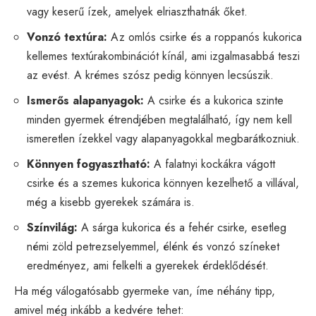
vagy keserű ízek, amelyek elriaszthatnák őket.
Vonzó textúra:
Az omlós csirke és a roppanós kukorica
kellemes textúrakombinációt kínál, ami izgalmasabbá teszi
az evést. A krémes szósz pedig könnyen lecsúszik.
Ismerős alapanyagok:
A csirke és a kukorica szinte
minden gyermek étrendjében megtalálható, így nem kell
ismeretlen ízekkel vagy alapanyagokkal megbarátkozniuk.
Könnyen fogyasztható:
A falatnyi kockákra vágott
csirke és a szemes kukorica könnyen kezelhető a villával,
még a kisebb gyerekek számára is.
Színvilág:
A sárga kukorica és a fehér csirke, esetleg
némi zöld petrezselyemmel, élénk és vonzó színeket
eredményez, ami felkelti a gyerekek érdeklődését.
Ha még válogatósabb gyermeke van, íme néhány tipp,
amivel még inkább a kedvére tehet: