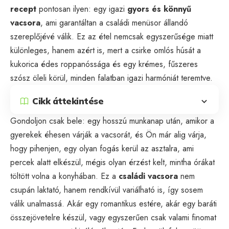
recept
pontosan ilyen: egy igazi
gyors és könnyű
vacsora
, ami garantáltan a családi menüsor állandó
szereplőjévé válik. Ez az étel nemcsak egyszerűsége miatt
különleges, hanem azért is, mert a csirke omlós húsát a
kukorica édes roppanóssága és egy krémes, fűszeres
szósz öleli körül, minden falatban igazi harmóniát teremtve.
Cikk áttekintése
Gondoljon csak bele: egy hosszú munkanap után, amikor a
gyerekek éhesen várják a vacsorát, és Ön már alig várja,
hogy pihenjen, egy olyan fogás kerül az asztalra, ami
percek alatt elkészül, mégis olyan érzést kelt, mintha órákat
töltött volna a konyhában. Ez a
családi vacsora
nem
csupán laktató, hanem rendkívül variálható is, így sosem
válik unalmassá. Akár egy romantikus estére, akár egy baráti
összejövetelre készül, vagy egyszerűen csak valami finomat