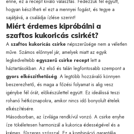
enne, ez a recept kiváló választás. Fedezzük fel együtt,
hogyan készítheti el ezt a mennyei fogást, és tegye a
sajátjává, a családja ízlése szerint!
Miért érdemes kipróbálni a
szaftos kukoricás csirkét?
A
szaftos kukoricás csirke
népszerűsége nem a véletlen
műve. Számos előnnyel jár, amelyek miatt az egyik
legkedveltebb
egyszerű csirke recept
lett a
háztartásokban. Az első és talán legfontosabb szempont a
gyors elkészíthetőség
. A legtöbb hozzávaló könnyen
beszerezhető, és maga a főzési folyamat is alig vesz
igénybe fél órát, előkészülettel együtt. Ez ideálissá teszi
rohanó hétköznapokra, amikor nincs idő bonyolult ételek
elkészítésére.
Másodsorban, az ízvilága rendkívül vonzó. A csirke enyhe
íze tökéletesen harmonizál a kukorica édességével és a
krémes, fűszeres szósszal. Ez a kombináció garantálja,