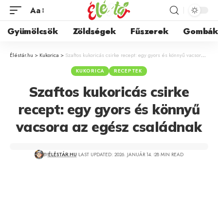
Aa
Gyümölcsök
Zöldségek
Fűszerek
Gombá
Éléstár.hu
>
Kukorica
>
Szaftos kukoricás csirke recept: egy gyors és könnyű vacsora az egész családnak
KUKORICA
RECEPTEK
Szaftos kukoricás csirke
recept: egy gyors és könnyű
vacsora az egész családnak
BY
ÉLÉSTÁR.HU
LAST UPDATED: 2026. JANUÁR 14.
28 MIN READ