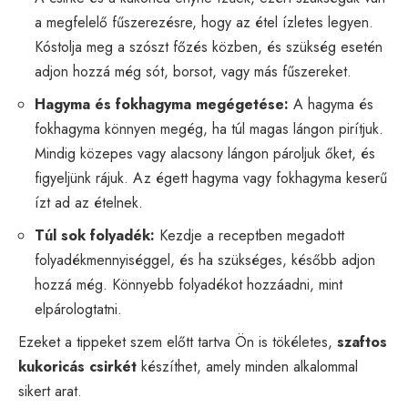
a megfelelő fűszerezésre, hogy az étel ízletes legyen.
Kóstolja meg a szószt főzés közben, és szükség esetén
adjon hozzá még sót, borsot, vagy más fűszereket.
Hagyma és fokhagyma megégetése:
A hagyma és
fokhagyma könnyen megég, ha túl magas lángon pirítjuk.
Mindig közepes vagy alacsony lángon pároljuk őket, és
figyeljünk rájuk. Az égett hagyma vagy fokhagyma keserű
ízt ad az ételnek.
Túl sok folyadék:
Kezdje a receptben megadott
folyadékmennyiséggel, és ha szükséges, később adjon
hozzá még. Könnyebb folyadékot hozzáadni, mint
elpárologtatni.
Ezeket a tippeket szem előtt tartva Ön is tökéletes,
szaftos
kukoricás csirkét
készíthet, amely minden alkalommal
sikert arat.