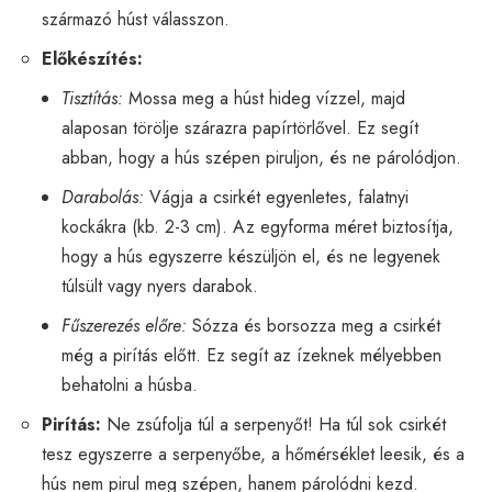
származó húst válasszon.
Előkészítés:
Tisztítás:
Mossa meg a húst hideg vízzel, majd
alaposan törölje szárazra papírtörlővel. Ez segít
abban, hogy a hús szépen piruljon, és ne párolódjon.
Darabolás:
Vágja a csirkét egyenletes, falatnyi
kockákra (kb. 2-3 cm). Az egyforma méret biztosítja,
hogy a hús egyszerre készüljön el, és ne legyenek
túlsült vagy nyers darabok.
Fűszerezés előre:
Sózza és borsozza meg a csirkét
még a pirítás előtt. Ez segít az ízeknek mélyebben
behatolni a húsba.
Pirítás:
Ne zsúfolja túl a serpenyőt! Ha túl sok csirkét
tesz egyszerre a serpenyőbe, a hőmérséklet leesik, és a
hús nem pirul meg szépen, hanem párolódni kezd.