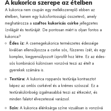
A kukorica szerepe az ételben
A kukorica nem csupán egy mellékszereplő ebben az
ételben, hanem egy kulcsfontosságú összetevő, amely
meghatározza a
szaftos kukoricás csirke
jellegzetes
ízvilágát és textúráját. De pontosan miért is olyan fontos a
kukorica?
Édes íz:
A csemegekukorica természetes édessége
kiválóan ellensúlyozza a csirke sós, fűszeres ízét, és egy
komplex, kiegyensúlyozott ízprofilt hoz létre. Ez az édes-
sós kombináció különösen vonzóvá teszi az ételt a
gyerekek számára is.
Textúra:
A kukorica roppanós textúrája kontrasztot
képez az omlós csirkével és a krémes szósszal. Ez a
textúrakülönbség izgalmasabbá teszi az étkezést, és
minden falatot élvezetessé varázsol.
Szín:
A kukorica élénksárga színe vizuálisan is vonzóvá