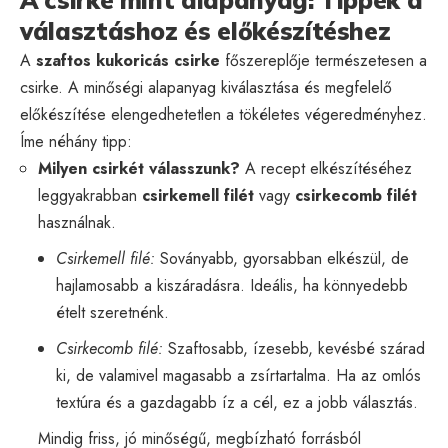
választáshoz és előkészítéshez
A
szaftos kukoricás csirke
főszereplője természetesen a
csirke. A minőségi alapanyag kiválasztása és megfelelő
előkészítése elengedhetetlen a tökéletes végeredményhez.
Íme néhány tipp:
Milyen csirkét válasszunk?
A recept elkészítéséhez
leggyakrabban
csirkemell filét
vagy
csirkecomb filét
használnak.
Csirkemell filé:
Soványabb, gyorsabban elkészül, de
hajlamosabb a kiszáradásra. Ideális, ha könnyedebb
ételt szeretnénk.
Csirkecomb filé:
Szaftosabb, ízesebb, kevésbé szárad
ki, de valamivel magasabb a zsírtartalma. Ha az omlós
textúra és a gazdagabb íz a cél, ez a jobb választás.
Mindig friss, jó minőségű, megbízható forrásból