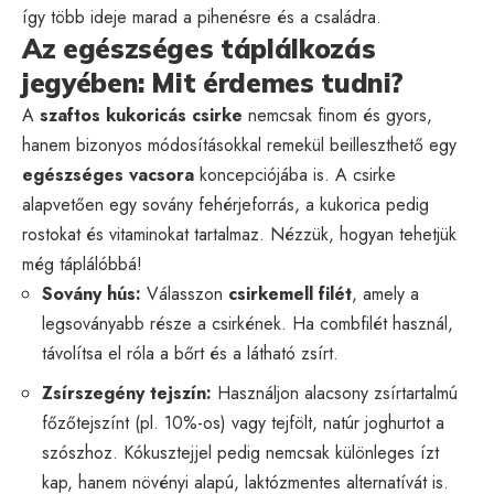
így több ideje marad a pihenésre és a családra.
Az egészséges táplálkozás
jegyében: Mit érdemes tudni?
A
szaftos kukoricás csirke
nemcsak finom és gyors,
hanem bizonyos módosításokkal remekül beilleszthető egy
egészséges vacsora
koncepciójába is. A csirke
alapvetően egy sovány fehérjeforrás, a kukorica pedig
rostokat és vitaminokat tartalmaz. Nézzük, hogyan tehetjük
még táplálóbbá!
Sovány hús:
Válasszon
csirkemell filét
, amely a
legsoványabb része a csirkének. Ha combfilét használ,
távolítsa el róla a bőrt és a látható zsírt.
Zsírszegény tejszín:
Használjon alacsony zsírtartalmú
főzőtejszínt (pl. 10%-os) vagy tejfölt, natúr joghurtot a
szószhoz. Kókusztejjel pedig nemcsak különleges ízt
kap, hanem növényi alapú, laktózmentes alternatívát is.