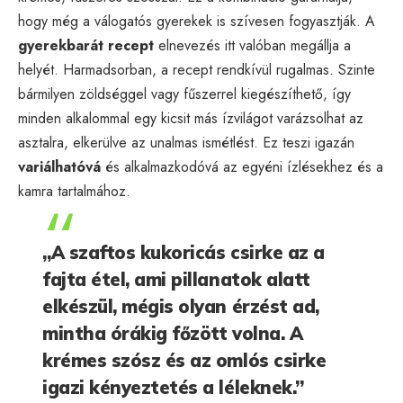
hogy még a válogatós gyerekek is szívesen fogyasztják. A
gyerekbarát recept
elnevezés itt valóban megállja a
helyét. Harmadsorban, a recept rendkívül rugalmas. Szinte
bármilyen zöldséggel vagy fűszerrel kiegészíthető, így
minden alkalommal egy kicsit más ízvilágot varázsolhat az
asztalra, elkerülve az unalmas ismétlést. Ez teszi igazán
variálhatóvá
és alkalmazkodóvá az egyéni ízlésekhez és a
kamra tartalmához.
„A szaftos kukoricás csirke az a
fajta étel, ami pillanatok alatt
elkészül, mégis olyan érzést ad,
mintha órákig főzött volna. A
krémes szósz és az omlós csirke
igazi kényeztetés a léleknek.”