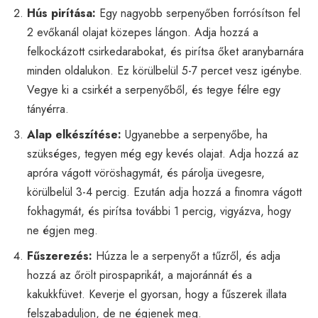
Hús pirítása:
Egy nagyobb serpenyőben forrósítson fel
2 evőkanál olajat közepes lángon. Adja hozzá a
felkockázott csirkedarabokat, és pirítsa őket aranybarnára
minden oldalukon. Ez körülbelül 5-7 percet vesz igénybe.
Vegye ki a csirkét a serpenyőből, és tegye félre egy
tányérra.
Alap elkészítése:
Ugyanebbe a serpenyőbe, ha
szükséges, tegyen még egy kevés olajat. Adja hozzá az
apróra vágott vöröshagymát, és párolja üvegesre,
körülbelül 3-4 percig. Ezután adja hozzá a finomra vágott
fokhagymát, és pirítsa további 1 percig, vigyázva, hogy
ne égjen meg.
Fűszerezés:
Húzza le a serpenyőt a tűzről, és adja
hozzá az őrölt pirospaprikát, a majoránnát és a
kakukkfüvet. Keverje el gyorsan, hogy a fűszerek illata
felszabaduljon, de ne égjenek meg.