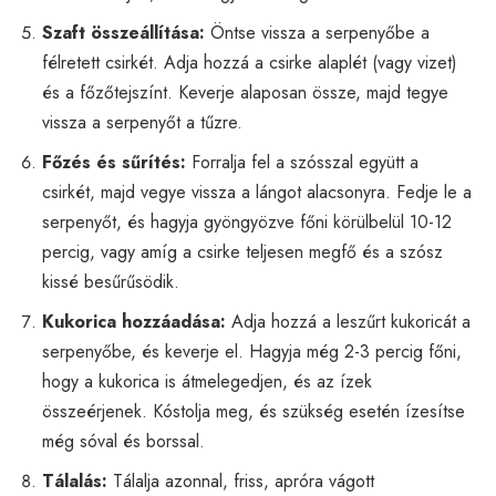
Szaft összeállítása:
Öntse vissza a serpenyőbe a
félretett csirkét. Adja hozzá a csirke alaplét (vagy vizet)
és a főzőtejszínt. Keverje alaposan össze, majd tegye
vissza a serpenyőt a tűzre.
Főzés és sűrítés:
Forralja fel a szósszal együtt a
csirkét, majd vegye vissza a lángot alacsonyra. Fedje le a
serpenyőt, és hagyja gyöngyözve főni körülbelül 10-12
percig, vagy amíg a csirke teljesen megfő és a szósz
kissé besűrűsödik.
Kukorica hozzáadása:
Adja hozzá a leszűrt kukoricát a
serpenyőbe, és keverje el. Hagyja még 2-3 percig főni,
hogy a kukorica is átmelegedjen, és az ízek
összeérjenek. Kóstolja meg, és szükség esetén ízesítse
még sóval és borssal.
Tálalás:
Tálalja azonnal, friss, apróra vágott