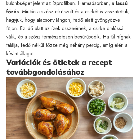
különbséget jelent az ízprofilban. Harmadsorban, a
lassú
főzés
. Miután a szósz elkészült és a csirkét is visszatettük,
hagyjuk, hogy alacsony lángon, fedő alatt gyöngyözve
főjön. Ez idő alatt az ízek összeérnek, a csirke omlóssá
válik, és a szósz természetesen besűrűsödik. Ha túl hígnak
találja, fedő nélkül főzze még néhány percig, amíg eléri a
kívánt állagot.
Variációk és ötletek a recept
továbbgondolásához