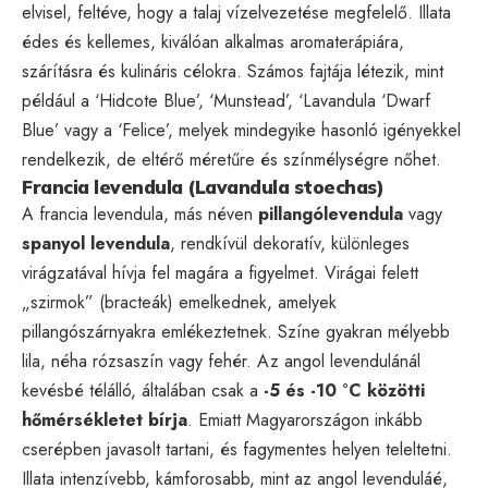
elvisel, feltéve, hogy a talaj vízelvezetése megfelelő. Illata
édes és kellemes, kiválóan alkalmas aromaterápiára,
szárításra és kulináris célokra. Számos fajtája létezik, mint
például a ‘Hidcote Blue’, ‘Munstead’, ‘Lavandula ‘Dwarf
Blue’ vagy a ‘Felice’, melyek mindegyike hasonló igényekkel
rendelkezik, de eltérő méretűre és színmélységre nőhet.
Francia levendula (Lavandula stoechas)
A francia levendula, más néven
pillangólevendula
vagy
spanyol levendula
, rendkívül dekoratív, különleges
virágzatával hívja fel magára a figyelmet. Virágai felett
„szirmok” (bracteák) emelkednek, amelyek
pillangószárnyakra emlékeztetnek. Színe gyakran mélyebb
lila, néha rózsaszín vagy fehér. Az angol levendulánál
kevésbé télálló, általában csak a
-5 és -10 °C közötti
hőmérsékletet bírja
. Emiatt Magyarországon inkább
cserépben javasolt tartani, és fagymentes helyen teleltetni.
Illata intenzívebb, kámforosabb, mint az angol levenduláé,