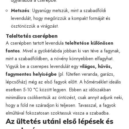
ugyanabba a cserépbe.
Metszés
: Ugyanúgy metszük, mint a szabadföldi
levendulát, hogy megőrizzük a kompakt formáját és
ösztönözzük a virágzást.
Teleltetés cserépben
A cserépben tartott levendula
teleltetése különösen
fontos
. Mivel a gyökérlabda jobban ki van téve a fagynak,
mint a szabadföldben, a növény könnyebben elfagyhat.
Vigyük be a cserepes levendulát egy
világos, hűvös,
fagymentes helyiségbe
(pl. fűtetlen veranda, garázs,
lépcsőház) még az első fagyok előtt. A hőmérséklet ideális
esetben 5-10 °C között legyen. Ebben az időszakban
minimálisra csökkentsük az öntözést, csak annyit adjunk neki,
hogy a föld ne száradjon ki teljesen. Tavasszal, a fagyok
elmúltával fokozatosan szoktassuk vissza a szabadba.
Az ültetés utáni első lépések és