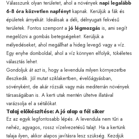
Válasszunk olyan területet, ahol a növények
napi legalább
6-8 óra közvetlen napfényt
kapnak. Kerüljük a fák és
épületek árnyékát. Ideálisak a déli, délnyugati fekvésű
területek. Fontos szempont a
jó légmozgás
is, ami segít
megelőzni a gombás betegségeket. Kerüljük a
mélyedéseket, ahol megállhat a hideg levegő vagy a víz.
Egy enyhe domboldal, ahol a víz könnyen elfolyik, tökéletes
választás lehet.
Gondoljuk át azt is, hogy a levendula milyen környezetbe
illeszkedik. Jól mutat sziklakertben, évelőágyásban,
sövényként, de akár rózsák vagy más mediterrán növények
társaságában is. A kerti utak mentén ültetve illatával
varázsolja el a sétálókat.
Talaj előkészítése: A jó alap a fél siker
Ez az egyik legfontosabb lépés. A levendula nem tűri a
nehéz, agyagos, rossz vízelvezetésű talajt. Ha a kertünk
talaja ilyen, akkor alapos javításra lesz szükség. Kezdjük