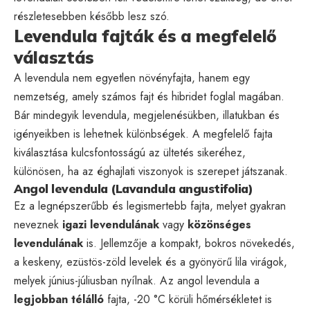
részletesebben később lesz szó.
Levendula fajták és a megfelelő
választás
A levendula nem egyetlen növényfajta, hanem egy
nemzetség, amely számos fajt és hibridet foglal magában.
Bár mindegyik levendula, megjelenésükben, illatukban és
igényeikben is lehetnek különbségek. A megfelelő fajta
kiválasztása kulcsfontosságú az ültetés sikeréhez,
különösen, ha az éghajlati viszonyok is szerepet játszanak.
Angol levendula (Lavandula angustifolia)
Ez a legnépszerűbb és legismertebb fajta, melyet gyakran
neveznek
igazi levendulának
vagy
közönséges
levendulának
is. Jellemzője a kompakt, bokros növekedés,
a keskeny, ezüstös-zöld levelek és a gyönyörű lila virágok,
melyek június-júliusban nyílnak. Az angol levendula a
legjobban télálló
fajta, -20 °C körüli hőmérsékletet is