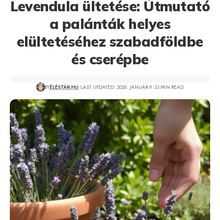
Levendula ültetése: Útmutató
a palánták helyes
elültetéséhez szabadföldbe
és cserépbe
BY
ÉLÉSTÁR.HU
LAST UPDATED: 2026. JANUÁR 9.
33 MIN READ