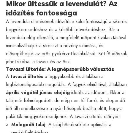
Mikor ültessük a levendulát? Az
időzítés fontossága
A levendula ültetésének időzítése kulcsfontosságú a sikeres
begyökeresedéshez és a későbbi növekedéshez. Bár a
levendula elég ellenálló, a megfelelő időpont kiválasztásával
minimalizálhatjuk a stresszt a növény számára, és
elősegíthetjük az erős gyökérzet kialakulását. Két fő időszak
jöhet szóba: a tavasz és az ősz.
Tavaszi ültetés: A legnépszerűbb választás
A
tavaszi ültetés
a leggyakoribb és általában a
legbiztonságosabb megoldás. A fagyok elmúltával, általában
április végétől június elejéig
ideális az időpont. Ekkor a
talaj már felmelegedett, de még nem túl forró, és elegendő
idő áll rendelkezésre a nyári hőségek beállta előtt, hogy a
palánták meggyökeresedjenek. A tavaszi ültetés előnyei:
Melegedő talaj
: A talaj hőmérséklete optimális a
gyökérfejlődéshez.