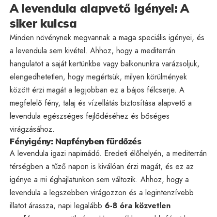
A levendula alapvető igényei: A
siker kulcsa
Minden növénynek megvannak a maga speciális igényei, és
a levendula sem kivétel. Ahhoz, hogy a mediterrán
hangulatot a saját kertünkbe vagy balkonunkra varázsoljuk,
elengedhetetlen, hogy megértsük, milyen körülmények
között érzi magát a legjobban ez a bájos félcserje. A
megfelelő fény, talaj és vízellátás biztosítása alapvető a
levendula egészséges fejlődéséhez és bőséges
virágzásához.
Fényigény: Napfényben fürdőzés
A levendula igazi napimádó. Eredeti élőhelyén, a mediterrán
térségben a tűző napon is kiválóan érzi magát, és ez az
igénye a mi éghajlatunkon sem változik. Ahhoz, hogy a
levendula a legszebben virágozzon és a legintenzívebb
illatot árassza, napi legalább
6-8 óra közvetlen