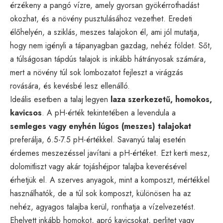
érzékeny a pangó vízre, amely gyorsan gyökérrothadást
okozhat, és a növény pusztulásához vezethet. Eredeti
élőhelyén, a sziklás, meszes talajokon él, ami jól mutatja,
hogy nem igényli a tápanyagban gazdag, nehéz földet. Sőt,
a túlságosan tápdús talajok is inkább hátrányosak számára,
mert a növény túl sok lombozatot fejleszt a virágzás
rovására, és kevésbé lesz ellenálló.
Ideális esetben a talaj legyen
laza szerkezetű, homokos,
kavicsos
. A pH-érték tekintetében a levendula a
semleges vagy enyhén lúgos (meszes) talajokat
preferálja, 6.5-7.5 pH-értékkel. Savanyú talaj esetén
érdemes meszezéssel javítani a pH-értéket. Ezt kerti mesz,
dolomitliszt vagy akár tojáshéjpor talajba keverésével
érhetjük el. A szerves anyagok, mint a komposzt, mértékkel
használhatók, de a túl sok komposzt, különösen ha az
nehéz, agyagos talajba kerül, ronthatja a vízelvezetést.
Ehelyett inkább homokot, apró kavicsokat, perlitet vagy