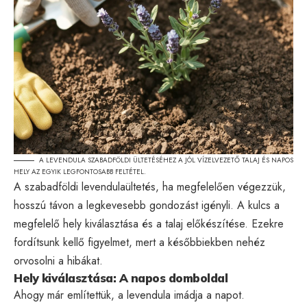
A LEVENDULA SZABADFÖLDI ÜLTETÉSÉHEZ A JÓL VÍZELVEZETŐ TALAJ ÉS NAPOS
HELY AZ EGYIK LEGFONTOSABB FELTÉTEL.
A szabadföldi levendulaültetés, ha megfelelően végezzük,
hosszú távon a legkevesebb gondozást igényli. A kulcs a
megfelelő hely kiválasztása és a talaj előkészítése. Ezekre
fordítsunk kellő figyelmet, mert a későbbiekben nehéz
orvosolni a hibákat.
Hely kiválasztása: A napos domboldal
Ahogy már említettük, a levendula imádja a napot.