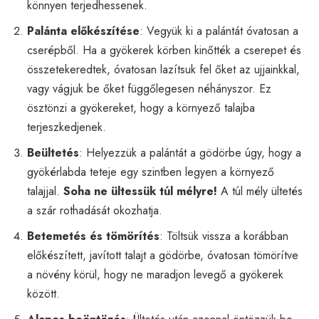
könnyen terjedhessenek.
Palánta előkészítése
: Vegyük ki a palántát óvatosan a
cserépből. Ha a gyökerek körben kinőtték a cserepet és
összetekeredtek, óvatosan lazítsuk fel őket az ujjainkkal,
vagy vágjuk be őket függőlegesen néhányszor. Ez
ösztönzi a gyökereket, hogy a környező talajba
terjeszkedjenek.
Beültetés
: Helyezzük a palántát a gödörbe úgy, hogy a
gyökérlabda teteje egy szintben legyen a környező
talajjal.
Soha ne ültessük túl mélyre!
A túl mély ültetés
a szár rothadását okozhatja.
Betemetés és tömörítés
: Töltsük vissza a korábban
előkészített, javított talajt a gödörbe, óvatosan tömörítve
a növény körül, hogy ne maradjon levegő a gyökerek
között.