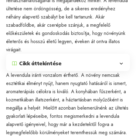
felhasználhatóságával is megajándékoz minket. A levendula
ültetése nem ördöngösség, de a sikeres eredényhez
néhány alapvető szabályt be kell tartanunk. Akár
szabadföldbe, akár cserépbe szánjuk, a megfelelő
előkészületek és gondoskodás biztosítja, hogy növényünk
életerős és hosszú életű legyen, éveken át ontva illatos
virágait.
Cikk áttekintése
A levendula iránti vonzalom érthető. A növény nemcsak
esztétikai élményt nyújt, hanem nyugtató hatásáról is ismert,
aromaterápiás célokra is kiváló. A konyhában fűszerként, a
kozmetikában illatszerként, a háztartásban molyűzőként is
megállja a helyét. Mielőtt azonban belemerülnénk az ültetés
gyakorlati lépéseibe, fontos megismerkedni a levendula
alapvető igényeivel, hogy már a kezdetektől fogva a
legmegfelelőbb körülményeket teremthessük meg számára.