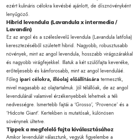
ezért kulináris célokra kevésbé ajánlott, de dísznövényként
lenyűgöző.
Hibrid levendula (Lavandula x intermedia /
Lavandin)
Ez az angol és a széleslevelű levendula (Lavandula latifolia)
keresztezéséből született hibrid. Nagyobb, robusztusabb
növények, mint az angol levendula, hosszabb virágszárakkal
és nagyobb virágfejekkel. Illatuk a két szülőfajta keveréke,
erőteljesebb és kámforosabb, mint az angol levenduláé.
Főleg
ipari célokra, illóolaj előállítására
termesztik,
mivel magasabb az olajtartalmuk. Jól télállóak, de az angol
levendulánál valamivel érzékenyebbek lehetnek a téli
nedvességre. Ismertebb fajtái a ‘Grosso’, ‘Provence’ és a
‘Hidcote Giant’. Kertekben is mutatósak, különösen
sövénynek ültetve.
Tippek a megfelelő fajta kiválasztásához
Amikor levendulát választunk, vegyük figyelembe a