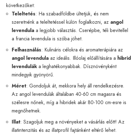
következőket:
Teleltetés
: Ha szabadföldbe ültetjük, és nem
szeretnénk a teleltetéssel külön foglalkozni, az
angol
levendula
a legjobb választás. Cserépbe, téli bevitellel
a francia levendula is szóba jöhet.
Felhasználás
: Kulináris célokra és aromaterápiára az
angol levendula
az ideális. Illóolaj előállítására a
hibrid
levendulák
a leghatékonyabbak. Dísznövényként
mindegyik gyönyörű.
Méret
: Gondoljuk át, mekkora hely áll rendelkezésre.
Az angol levendulák általában 40-60 cm magasra és
szélesre nőnek, míg a hibridek akár 80-100 cm-esre is
megnőhetnek.
Illat
: Szagoljuk meg a növényeket a vásárlás előtt! Az
illatintenzitás és az illatprofil fajtánként eltérő lehet.