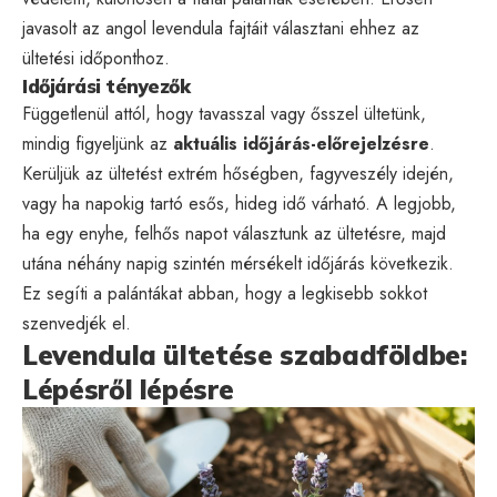
javasolt az angol levendula fajtáit választani ehhez az
ültetési időponthoz.
Időjárási tényezők
Függetlenül attól, hogy tavasszal vagy ősszel ültetünk,
mindig figyeljünk az
aktuális időjárás-előrejelzésre
.
Kerüljük az ültetést extrém hőségben, fagyveszély idején,
vagy ha napokig tartó esős, hideg idő várható. A legjobb,
ha egy enyhe, felhős napot választunk az ültetésre, majd
utána néhány napig szintén mérsékelt időjárás következik.
Ez segíti a palántákat abban, hogy a legkisebb sokkot
szenvedjék el.
Levendula ültetése szabadföldbe:
Lépésről lépésre