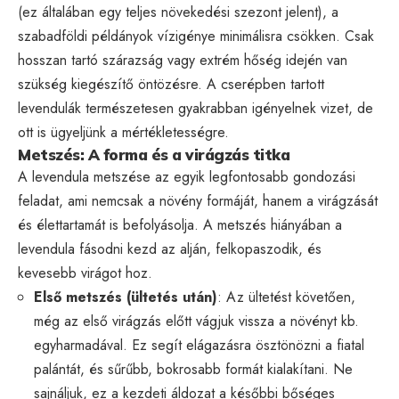
(ez általában egy teljes növekedési szezont jelent), a
szabadföldi példányok vízigénye minimálisra csökken. Csak
hosszan tartó szárazság vagy extrém hőség idején van
szükség kiegészítő öntözésre. A cserépben tartott
levendulák természetesen gyakrabban igényelnek vizet, de
ott is ügyeljünk a mértékletességre.
Metszés: A forma és a virágzás titka
A levendula metszése az egyik legfontosabb gondozási
feladat, ami nemcsak a növény formáját, hanem a virágzását
és élettartamát is befolyásolja. A metszés hiányában a
levendula fásodni kezd az alján, felkopaszodik, és
kevesebb virágot hoz.
Első metszés (ültetés után)
: Az ültetést követően,
még az első virágzás előtt vágjuk vissza a növényt kb.
egyharmadával. Ez segít elágazásra ösztönözni a fiatal
palántát, és sűrűbb, bokrosabb formát kialakítani. Ne
sajnáljuk, ez a kezdeti áldozat a későbbi bőséges