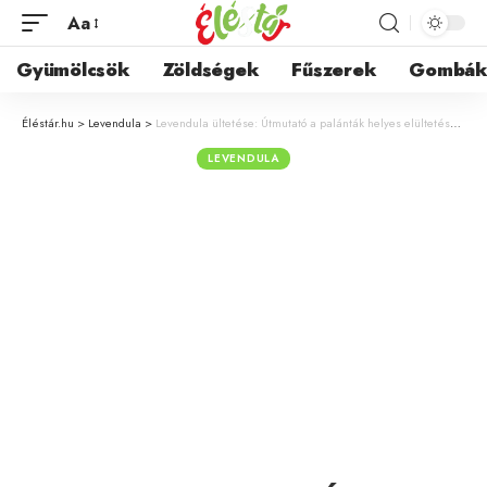
Aa
Gyümölcsök
Zöldségek
Fűszerek
Gombá
Éléstár.hu
>
Levendula
>
Levendula ültetése: Útmutató a palánták helyes elültetéséhez szabadföldbe és cserépbe
LEVENDULA