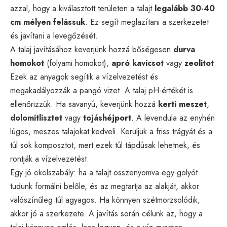
azzal, hogy a kiválasztott területen a talajt
legalább 30-40
cm mélyen felássuk
. Ez segít meglazítani a szerkezetet
és javítani a levegőzését.
A talaj javításához keverjünk hozzá bőségesen
durva
homokot
(folyami homokot),
apró kavicsot
vagy
zeolitot
.
Ezek az anyagok segítik a vízelvezetést és
megakadályozzák a pangó vizet. A talaj pH-értékét is
ellenőrizzük. Ha savanyú, keverjünk hozzá
kerti meszet
,
dolomitlisztet
vagy
tojáshéjport
. A levendula az enyhén
lúgos, meszes talajokat kedveli. Kerüljük a friss trágyát és a
túl sok komposztot, mert ezek túl tápdúsak lehetnek, és
rontják a vízelvezetést.
Egy jó ökölszabály: ha a talajt összenyomva egy golyót
tudunk formálni belőle, és az megtartja az alakját, akkor
valószínűleg túl agyagos. Ha könnyen szétmorzsolódik,
akkor jó a szerkezete. A javítás során célunk az, hogy a