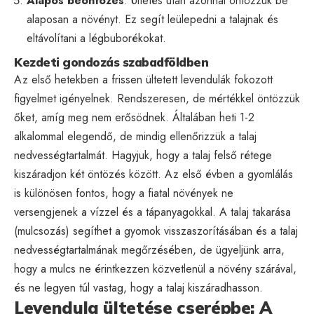
Alapos beöntözés
: Ültetés után azonnal öntözzük be
alaposan a növényt. Ez segít leülepedni a talajnak és
eltávolítani a légbuborékokat.
Kezdeti gondozás szabadföldben
Az első hetekben a frissen ültetett levendulák fokozott
figyelmet igényelnek. Rendszeresen, de mértékkel öntözzük
őket, amíg meg nem erősödnek. Általában heti 1-2
alkalommal elegendő, de mindig ellenőrizzük a talaj
nedvességtartalmát. Hagyjuk, hogy a talaj felső rétege
kiszáradjon két öntözés között. Az első évben a gyomlálás
is különösen fontos, hogy a fiatal növények ne
versengjenek a vízzel és a tápanyagokkal. A talaj takarása
(mulcsozás) segíthet a gyomok visszaszorításában és a talaj
nedvességtartalmának megőrzésében, de ügyeljünk arra,
hogy a mulcs ne érintkezzen közvetlenül a növény szárával,
és ne legyen túl vastag, hogy a talaj kiszáradhasson.
Levendula ültetése cserépbe: A