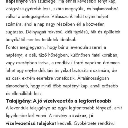
napfényre
van szüksége. Ha ennél kevesebb fényt kap,
virágzása gyérebb lesz, szára megnyúlik, és hajlamosabbá
válhat a betegségekre. Válasszunk tehát olyan helyet
számára, ahol a nap nagy részében éri a közvetlen
sugárzás. Délnyugati fekvésű, déli tájolású, fák és épületek
árnyékától mentes területek ideálisak.
Fontos megjegyezni, hogy bár a levendula szereti a
napfényt, a déli, tűző hőségben, különösen fiatal korában,
vagy cserépben tartva, a rendkívül forró napokon érdemes
lehet egy enyhe délutáni árnyékot biztosítani számára, de
ez csak extrém esetekre vonatkozik. Általánosságban
elmondható, hogy minél több napfényt kap, annál erősebb
és ellenállóbb lesz.
Talajigény: A jó vízelvezetés a legfontosabb
A levendula talajigénye az egyik legfontosabb tényező, amit
figyelembe kell venni. A növény a
száraz, jó
vízelvezetésű talajokat
kedveli. Gyökérzete rendkívül