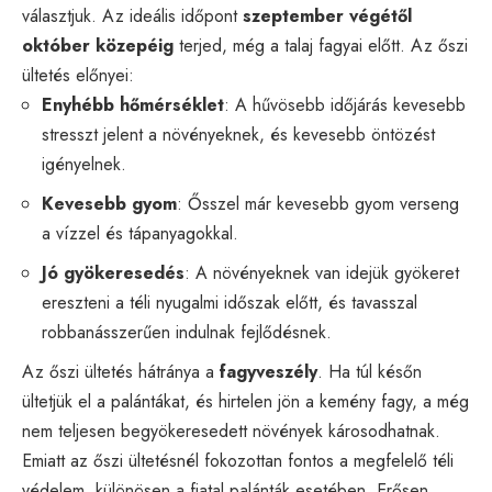
választjuk. Az ideális időpont
szeptember végétől
október közepéig
terjed, még a talaj fagyai előtt. Az őszi
ültetés előnyei:
Enyhébb hőmérséklet
: A hűvösebb időjárás kevesebb
stresszt jelent a növényeknek, és kevesebb öntözést
igényelnek.
Kevesebb gyom
: Ősszel már kevesebb gyom verseng
a vízzel és tápanyagokkal.
Jó gyökeresedés
: A növényeknek van idejük gyökeret
ereszteni a téli nyugalmi időszak előtt, és tavasszal
robbanásszerűen indulnak fejlődésnek.
Az őszi ültetés hátránya a
fagyveszély
. Ha túl későn
ültetjük el a palántákat, és hirtelen jön a kemény fagy, a még
nem teljesen begyökeresedett növények károsodhatnak.
Emiatt az őszi ültetésnél fokozottan fontos a megfelelő téli
védelem, különösen a fiatal palánták esetében. Erősen