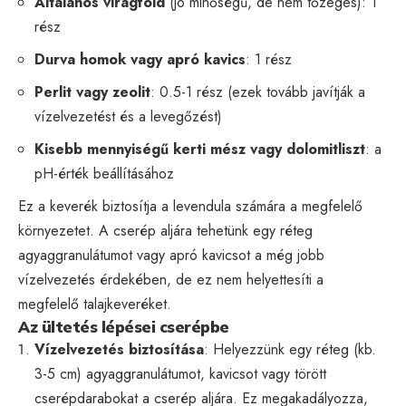
Általános virágföld
(jó minőségű, de nem tőzeges): 1
rész
Durva homok vagy apró kavics
: 1 rész
Perlit vagy zeolit
: 0.5-1 rész (ezek tovább javítják a
vízelvezetést és a levegőzést)
Kisebb mennyiségű kerti mész vagy dolomitliszt
: a
pH-érték beállításához
Ez a keverék biztosítja a levendula számára a megfelelő
környezetet. A cserép aljára tehetünk egy réteg
agyaggranulátumot vagy apró kavicsot a még jobb
vízelvezetés érdekében, de ez nem helyettesíti a
megfelelő talajkeveréket.
Az ültetés lépései cserépbe
Vízelvezetés biztosítása
: Helyezzünk egy réteg (kb.
3-5 cm) agyaggranulátumot, kavicsot vagy törött
cserépdarabokat a cserép aljára. Ez megakadályozza,