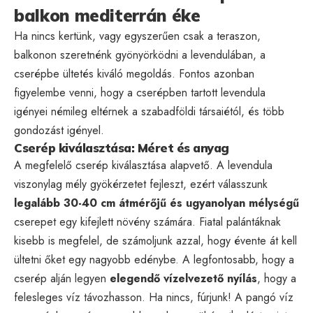
balkon mediterrán éke
Ha nincs kertünk, vagy egyszerűen csak a teraszon,
balkonon szeretnénk gyönyörködni a levendulában, a
cserépbe ültetés kiváló megoldás. Fontos azonban
figyelembe venni, hogy a cserépben tartott levendula
igényei némileg eltérnek a szabadföldi társaiétól, és több
gondozást igényel.
Cserép kiválasztása: Méret és anyag
A megfelelő cserép kiválasztása alapvető. A levendula
viszonylag mély gyökérzetet fejleszt, ezért válasszunk
legalább 30-40 cm átmérőjű és ugyanolyan mélységű
cserepet egy kifejlett növény számára. Fiatal palántáknak
kisebb is megfelel, de számoljunk azzal, hogy évente át kell
ültetni őket egy nagyobb edénybe. A legfontosabb, hogy a
cserép alján legyen
elegendő vízelvezető nyílás
, hogy a
felesleges víz távozhasson. Ha nincs, fúrjunk! A pangó víz