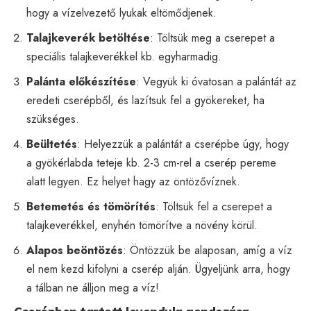
hogy a vízelvezető lyukak eltömődjenek.
Talajkeverék betöltése
: Töltsük meg a cserepet a
speciális talajkeverékkel kb. egyharmadig.
Palánta előkészítése
: Vegyük ki óvatosan a palántát az
eredeti cserépből, és lazítsuk fel a gyökereket, ha
szükséges.
Beültetés
: Helyezzük a palántát a cserépbe úgy, hogy
a gyökérlabda teteje kb. 2-3 cm-rel a cserép pereme
alatt legyen. Ez helyet hagy az öntözővíznek.
Betemetés és tömörítés
: Töltsük fel a cserepet a
talajkeverékkel, enyhén tömörítve a növény körül.
Alapos beöntözés
: Öntözzük be alaposan, amíg a víz
el nem kezd kifolyni a cserép alján. Ügyeljünk arra, hogy
a tálban ne álljon meg a víz!