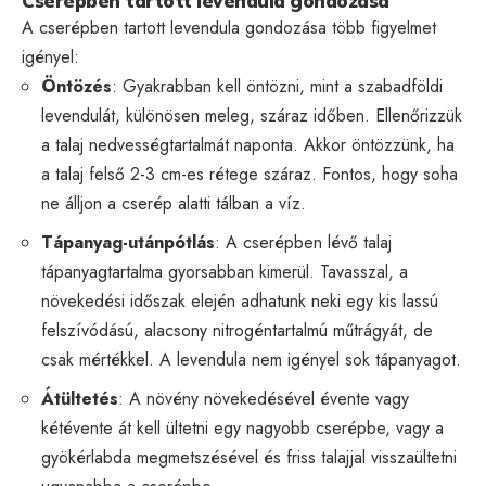
Cserépben tartott levendula gondozása
A cserépben tartott levendula gondozása több figyelmet
igényel:
Öntözés
: Gyakrabban kell öntözni, mint a szabadföldi
levendulát, különösen meleg, száraz időben. Ellenőrizzük
a talaj nedvességtartalmát naponta. Akkor öntözzünk, ha
a talaj felső 2-3 cm-es rétege száraz. Fontos, hogy soha
ne álljon a cserép alatti tálban a víz.
Tápanyag-utánpótlás
: A cserépben lévő talaj
tápanyagtartalma gyorsabban kimerül. Tavasszal, a
növekedési időszak elején adhatunk neki egy kis lassú
felszívódású, alacsony nitrogéntartalmú műtrágyát, de
csak mértékkel. A levendula nem igényel sok tápanyagot.
Átültetés
: A növény növekedésével évente vagy
kétévente át kell ültetni egy nagyobb cserépbe, vagy a
gyökérlabda megmetszésével és friss talajjal visszaültetni