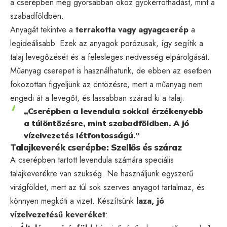
a cserépben még gyorsabban okoz gyökérrothadást, mint a
szabadföldben.
Anyagát tekintve a
terrakotta vagy agyagcserép
a
legideálisabb. Ezek az anyagok porózusak, így segítik a
talaj levegőzését és a felesleges nedvesség elpárolgását.
Műanyag cserepet is használhatunk, de ebben az esetben
fokozottan figyeljünk az öntözésre, mert a műanyag nem
engedi át a levegőt, és lassabban szárad ki a talaj.
„Cserépben a levendula sokkal érzékenyebb
a túlöntözésre, mint szabadföldben. A jó
vízelvezetés létfontosságú.”
Talajkeverék cserépbe: Szellős és száraz
A cserépben tartott levendula számára speciális
talajkeverékre van szükség. Ne használjunk egyszerű
virágföldet, mert az túl sok szerves anyagot tartalmaz, és
könnyen megköti a vizet. Készítsünk
laza, jó
vízelvezetésű keveréket
: