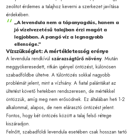
zeolitot érdemes a talajhoz keverni a szerkezet javítása
érdekében.
„A levendula nem a tápanyagdús, hanem a
jó vízelvezetésű talajban érzi magát a
legjobban. A pangó víz a legnagyobb
ellensége.”
Vízszükséglet: A mértékletesség erénye
A levendula rendkívül
szárazságtűrő növény
. Miután
meggyökeresedett, ritkán igényel öntözést, különösen
szabadföldbe ültetve. A túlöntözés sokkal nagyobb
problémát jelent, mint a vízhiány. A fiatal palántákat az
ültetést követő hetekben rendszeresen, de mértékkel
öntözzük, amíg meg nem erősödnek. Ez általában heti 1-2
alkalommal, alapos, de nem elárasztó öntözést jelent.
Fontos, hogy két öntözés között a talaj felső rétege
kiszáradjon.
Felnőtt, szabadföldi levendula esetében csak hosszan tartó