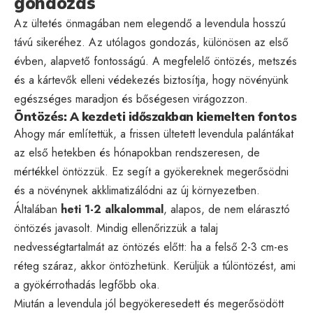
gondozás
Az ültetés önmagában nem elegendő a levendula hosszú
távú sikeréhez. Az utólagos gondozás, különösen az első
évben, alapvető fontosságú. A megfelelő öntözés, metszés
és a kártevők elleni védekezés biztosítja, hogy növényünk
egészséges maradjon és bőségesen virágozzon.
Öntözés: A kezdeti időszakban kiemelten fontos
Ahogy már említettük, a frissen ültetett levendula palántákat
az első hetekben és hónapokban rendszeresen, de
mértékkel öntözzük. Ez segít a gyökereknek megerősödni
és a növénynek akklimatizálódni az új környezetben.
Általában
heti 1-2 alkalommal
, alapos, de nem elárasztó
öntözés javasolt. Mindig ellenőrizzük a talaj
nedvességtartalmát az öntözés előtt: ha a felső 2-3 cm-es
réteg száraz, akkor öntözhetünk. Kerüljük a túlöntözést, ami
a gyökérrothadás legfőbb oka.
Miután a levendula jól begyökeresedett és megerősödött