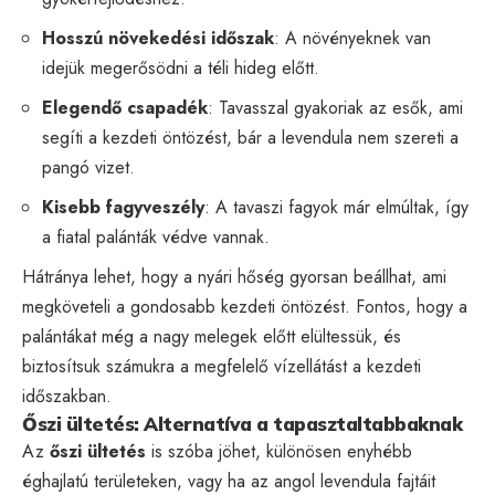
Hosszú növekedési időszak
: A növényeknek van
idejük megerősödni a téli hideg előtt.
Elegendő csapadék
: Tavasszal gyakoriak az esők, ami
segíti a kezdeti öntözést, bár a levendula nem szereti a
pangó vizet.
Kisebb fagyveszély
: A tavaszi fagyok már elmúltak, így
a fiatal palánták védve vannak.
Hátránya lehet, hogy a nyári hőség gyorsan beállhat, ami
megköveteli a gondosabb kezdeti öntözést. Fontos, hogy a
palántákat még a nagy melegek előtt elültessük, és
biztosítsuk számukra a megfelelő vízellátást a kezdeti
időszakban.
Őszi ültetés: Alternatíva a tapasztaltabbaknak
Az
őszi ültetés
is szóba jöhet, különösen enyhébb
éghajlatú területeken, vagy ha az angol levendula fajtáit