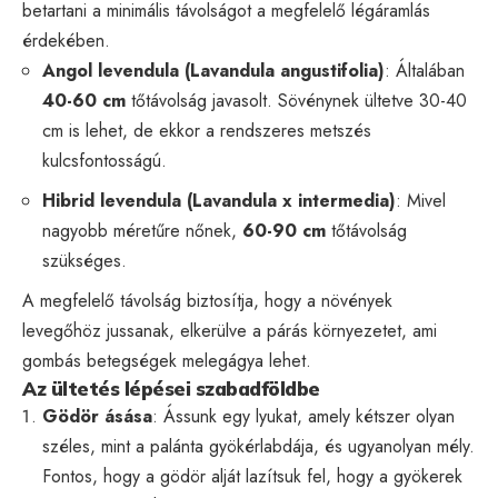
betartani a minimális távolságot a megfelelő légáramlás
érdekében.
Angol levendula (Lavandula angustifolia)
: Általában
40-60 cm
tőtávolság javasolt. Sövénynek ültetve 30-40
cm is lehet, de ekkor a rendszeres metszés
kulcsfontosságú.
Hibrid levendula (Lavandula x intermedia)
: Mivel
nagyobb méretűre nőnek,
60-90 cm
tőtávolság
szükséges.
A megfelelő távolság biztosítja, hogy a növények
levegőhöz jussanak, elkerülve a párás környezetet, ami
gombás betegségek melegágya lehet.
Az ültetés lépései szabadföldbe
Gödör ásása
: Ássunk egy lyukat, amely kétszer olyan
széles, mint a palánta gyökérlabdája, és ugyanolyan mély.
Fontos, hogy a gödör alját lazítsuk fel, hogy a gyökerek