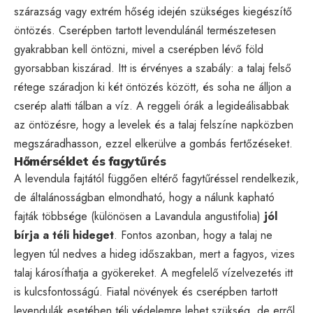
szárazság vagy extrém hőség idején szükséges kiegészítő
öntözés. Cserépben tartott levendulánál természetesen
gyakrabban kell öntözni, mivel a cserépben lévő föld
gyorsabban kiszárad. Itt is érvényes a szabály: a talaj felső
rétege száradjon ki két öntözés között, és soha ne álljon a
cserép alatti tálban a víz. A reggeli órák a legideálisabbak
az öntözésre, hogy a levelek és a talaj felszíne napközben
megszáradhasson, ezzel elkerülve a gombás fertőzéseket.
Hőmérséklet és fagytűrés
A levendula fajtától függően eltérő fagytűréssel rendelkezik,
de általánosságban elmondható, hogy a nálunk kapható
fajták többsége (különösen a Lavandula angustifolia)
jól
bírja a téli hideget
. Fontos azonban, hogy a talaj ne
legyen túl nedves a hideg időszakban, mert a fagyos, vizes
talaj károsíthatja a gyökereket. A megfelelő vízelvezetés itt
is kulcsfontosságú. Fiatal növények és cserépben tartott
levendulák esetében téli védelemre lehet szükség, de erről