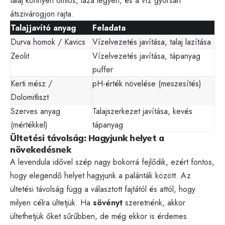
talaj könnyen omlós, laza legyen, és a víz gyorsan
átszivárogjon rajta.
Talajjavító anyag
Feladata
Durva homok / Kavics
Vízelvezetés javítása, talaj lazítása
Zeolit
Vízelvezetés javítása, tápanyag
puffer
Kerti mész /
pH-érték növelése (meszesítés)
Dolomitliszt
Szerves anyag
Talajszerkezet javítása, kevés
(mértékkel)
tápanyag
Ültetési távolság: Hagyjunk helyet a
növekedésnek
A levendula idővel szép nagy bokorrá fejlődik, ezért fontos,
hogy elegendő helyet hagyjunk a palánták között. Az
ültetési távolság függ a választott fajtától és attól, hogy
milyen célra ültetjük. Ha
sövényt
szeretnénk, akkor
ültethetjük őket sűrűbben, de még ekkor is érdemes