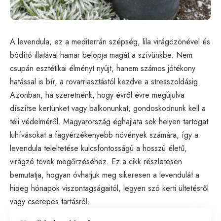
A levendula, ez a mediterrán szépség, lila virágözönével és
bódító illatával hamar belopja magát a szívünkbe. Nem
csupán esztétikai élményt nyújt, hanem számos jótékony
hatással is bír, a rovarriasztástól kezdve a stresszoldásig.
Azonban, ha szeretnénk, hogy évről évre megújulva
díszítse kertünket vagy balkonunkat, gondoskodnunk kell a
téli védelméről. Magyarország éghajlata sok helyen tartogat
kihívásokat a fagyérzékenyebb növények számára, így a
levendula teleltetése kulcsfontosságú a hosszú életű,
virágzó tövek megőrzéséhez. Ez a cikk részletesen
bemutatja, hogyan óvhatjuk meg sikeresen a levendulát a
hideg hónapok viszontagságaitól, legyen szó kerti ültetésről
vagy cserepes tartásról.