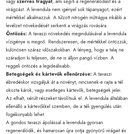
vagy
szerves trágyát
, ami segíti a regenerálódást és a
virágzást. A levendula nem igényel sok tápanyagot, ezért
mértékkel alkalmazzuk. A túlzott nitrogén műtrágya inkább a
levélzet növekedését serkenti a virágzás rovására.
Öntözés:
A tavaszi növekedés megindulásával a levendula
vízigénye is megnő. Rendszeresen, de mértékkel öntözzük,
különösen száraz időszakokban. A lényeg, hogy a talaj ne
száradjon ki teljesen, de ne is álljon pangó vízben. A
reggeli öntözés a legideálisabb.
Betegségek és kártevők ellenőrzése:
A tavaszi
ébredéskor vizsgáljuk át a növényt, nincsenek-e rajta a tél
okozta károk, vagy esetleges kártevők, betegségek jelei.
Az elhalt, sérült részeket távolítsuk el. A levendula általában
ellenálló a kártevőkkel szemben, de a téli gyengülés után
fogékonyabb lehet.
A gondos tavaszi ápolással a levendula gyorsan
regenerálódik, és hamarosan újra ontja gyönyörű virágait és