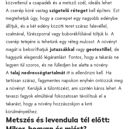
közvetlenül a csapadék és a metsző szél, ideális lehet.
A cserép köré vastag
szigetelő réteget
kell építeni. Ezt
megtehetjük úgy, hogy a cserepet egy nagyobb edénybe
állítjuk, és a két edény közötti teret száraz falevéllel,
szalmával, fűrészporral vagy buborékfóliával töltjük ki. A
cserép tetejére is tehetünk egy réteg mulcsot. A növényt
magát is beboríthatjuk
jutazsákkal
vagy
geotextillel
, de
hagyjunk elegendő légáramlást. Fontos, hogy a takarás ne
legyen túl szoros, és ne fülledjen be alatta a növény.
A
talaj nedvességtartalmát
itt is ellenőrizni kell. Ha
tartósan száraz, fagymentes napokon enyhén öntözzük meg
a növényt. Kerüljük a túlöntözést, ami szintén káros lehet. A
tavaszi fagyok elmúltával fokozatosan távolítsuk el a
takarást, hogy a növény hozzászokjon a kinti
körülményekhez.
Metszés és levendula tél előtt:
Mikor, hogyan és miért?