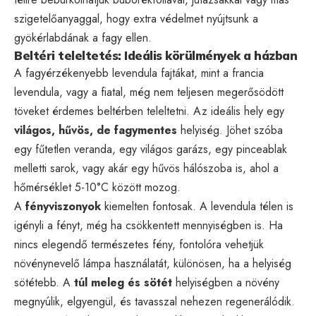
szigetelőanyaggal, hogy extra védelmet nyújtsunk a
gyökérlabdának a fagy ellen.
Beltéri teleltetés: Ideális körülmények a házban
A fagyérzékenyebb levendula fajtákat, mint a francia
levendula, vagy a fiatal, még nem teljesen megerősödött
töveket érdemes beltérben teleltetni. Az ideális hely egy
világos, hűvös, de fagymentes
helyiség. Jöhet szóba
egy fűtetlen veranda, egy világos garázs, egy pinceablak
melletti sarok, vagy akár egy hűvös hálószoba is, ahol a
hőmérséklet 5-10°C között mozog.
A
fényviszonyok
kiemelten fontosak. A levendula télen is
igényli a fényt, még ha csökkentett mennyiségben is. Ha
nincs elegendő természetes fény, fontolóra vehetjük
növénynevelő lámpa használatát, különösen, ha a helyiség
sötétebb. A
túl meleg és sötét
helyiségben a növény
megnyúlik, elgyengül, és tavasszal nehezen regenerálódik.