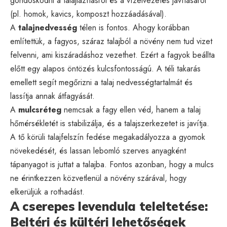
gondoskodni a talajlazításról és a vízelvezetés javításáról
(pl. homok, kavics, komposzt hozzáadásával).
A
talajnedvesség
télen is fontos. Ahogy korábban
említettük, a fagyos, száraz talajból a növény nem tud vizet
felvenni, ami kiszáradáshoz vezethet. Ezért a fagyok beállta
előtt egy alapos öntözés kulcsfontosságú. A téli takarás
emellett segít megőrizni a talaj nedvességtartalmát és
lassítja annak átfagyását.
A
mulcsréteg
nemcsak a fagy ellen véd, hanem a talaj
hőmérsékletét is stabilizálja, és a talajszerkezetet is javítja.
A tő körüli talajfelszín fedése megakadályozza a gyomok
növekedését, és lassan lebomló szerves anyagként
tápanyagot is juttat a talajba. Fontos azonban, hogy a mulcs
ne érintkezzen közvetlenül a növény szárával, hogy
elkerüljük a rothadást.
A cserepes levendula teleltetése:
Beltéri és kültéri lehetőségek