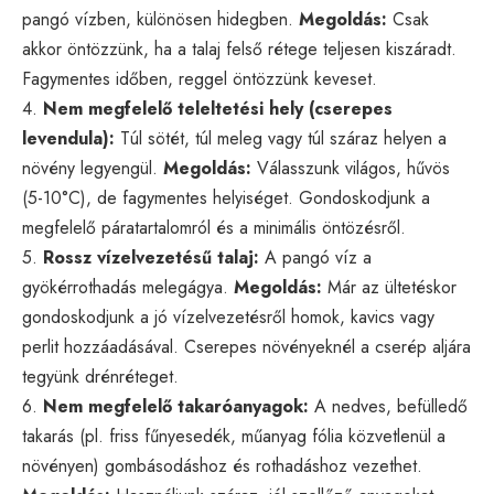
pangó vízben, különösen hidegben.
Megoldás:
Csak
akkor öntözzünk, ha a talaj felső rétege teljesen kiszáradt.
Fagymentes időben, reggel öntözzünk keveset.
4.
Nem megfelelő teleltetési hely (cserepes
levendula):
Túl sötét, túl meleg vagy túl száraz helyen a
növény legyengül.
Megoldás:
Válasszunk világos, hűvös
(5-10°C), de fagymentes helyiséget. Gondoskodjunk a
megfelelő páratartalomról és a minimális öntözésről.
5.
Rossz vízelvezetésű talaj:
A pangó víz a
gyökérrothadás melegágya.
Megoldás:
Már az ültetéskor
gondoskodjunk a jó vízelvezetésről homok, kavics vagy
perlit hozzáadásával. Cserepes növényeknél a cserép aljára
tegyünk drénréteget.
6.
Nem megfelelő takaróanyagok:
A nedves, befülledő
takarás (pl. friss fűnyesedék, műanyag fólia közvetlenül a
növényen) gombásodáshoz és rothadáshoz vezethet.