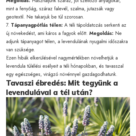
Megoldás:
Használjunk száraz, jól szellőző anyagokat,
mint a fenyőág, száraz falevél, szalma, jutazsák vagy
geotextil. Ne takarjuk be túl szorosan.
7.
Tápanyagpótlás télen:
A téli tápoldatozás serkenti az
új növekedést, ami káros a fagyok előtt.
Megoldás:
Ne
adjunk tápanyagot télen, a levendulának nyugalmi időszakra
van szüksége.
Ezen hibák elkerülésével nagymértékben növelhetjük a
levendula túlélési esélyeit a téli hónapokban, és tavasszal
egy egészséges, virágzó növénnyel gazdagodhatunk.
Tavaszi ébredés: Mit tegyünk a
levendulával a tél után?