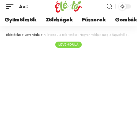
Aa
Gyümölcsök
Zöldségek
Fűszerek
Gombá
Éléstár.hu
>
Levendula
>
A levendula teleltetése: Hogyan védjük meg a fagyoktól a kertben és a cserépben?
LEVENDULA