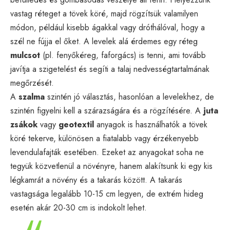
vastag réteget a tövek köré, majd rögzítsük valamilyen
módon, például kisebb ágakkal vagy dróthálóval, hogy a
szél ne fújja el őket. A levelek alá érdemes egy réteg
mulcsot
(pl. fenyőkéreg, faforgács) is tenni, ami tovább
javítja a szigetelést és segíti a talaj nedvességtartalmának
megőrzését.
A
szalma
szintén jó választás, hasonlóan a levelekhez, de
szintén figyelni kell a szárazságára és a rögzítésére. A
juta
zsákok
vagy
geotextil
anyagok is használhatók a tövek
köré tekerve, különösen a fiatalabb vagy érzékenyebb
levendulafajták esetében. Ezeket az anyagokat soha ne
tegyük közvetlenül a növényre, hanem alakítsunk ki egy kis
légkamrát a növény és a takarás között. A takarás
vastagsága legalább 10-15 cm legyen, de extrém hideg
esetén akár 20-30 cm is indokolt lehet.