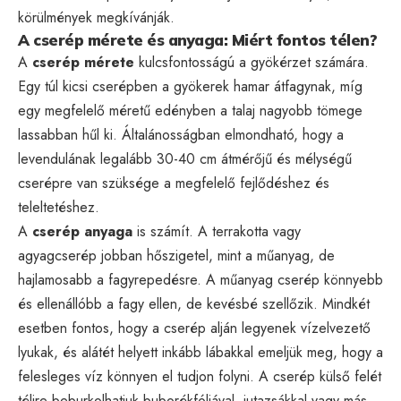
körülmények megkívánják.
A cserép mérete és anyaga: Miért fontos télen?
A
cserép mérete
kulcsfontosságú a gyökérzet számára.
Egy túl kicsi cserépben a gyökerek hamar átfagynak, míg
egy megfelelő méretű edényben a talaj nagyobb tömege
lassabban hűl ki. Általánosságban elmondható, hogy a
levendulának legalább 30-40 cm átmérőjű és mélységű
cserépre van szüksége a megfelelő fejlődéshez és
teleltetéshez.
A
cserép anyaga
is számít. A terrakotta vagy
agyagcserép jobban hőszigetel, mint a műanyag, de
hajlamosabb a fagyrepedésre. A műanyag cserép könnyebb
és ellenállóbb a fagy ellen, de kevésbé szellőzik. Mindkét
esetben fontos, hogy a cserép alján legyenek vízelvezető
lyukak, és alátét helyett inkább lábakkal emeljük meg, hogy a
felesleges víz könnyen el tudjon folyni. A cserép külső felét
télire beburkolhatjuk buborékfóliával, jutazsákkal vagy más