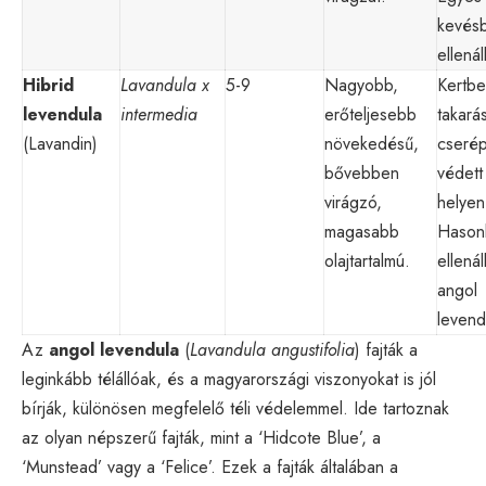
kevés
ellenál
Hibrid
Lavandula x
5-9
Nagyobb,
Kertb
levendula
intermedia
erőteljesebb
takarás
(Lavandin)
növekedésű,
cseré
bővebben
védett
virágzó,
helyen
magasabb
Hason
olajtartalmú.
ellenál
angol
levend
Az
angol levendula
(
Lavandula angustifolia
) fajták a
leginkább télállóak, és a magyarországi viszonyokat is jól
bírják, különösen megfelelő téli védelemmel. Ide tartoznak
az olyan népszerű fajták, mint a ‘Hidcote Blue’, a
‘Munstead’ vagy a ‘Felice’. Ezek a fajták általában a