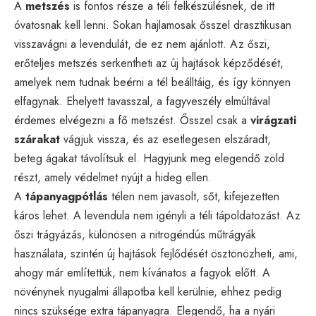
A
metszés
is fontos része a téli felkészülésnek, de itt
óvatosnak kell lenni. Sokan hajlamosak ősszel drasztikusan
visszavágni a levendulát, de ez nem ajánlott. Az őszi,
erőteljes metszés serkentheti az új hajtások képződését,
amelyek nem tudnak beérni a tél beálltáig, és így könnyen
elfagynak. Ehelyett tavasszal, a fagyveszély elmúltával
érdemes elvégezni a fő metszést. Ősszel csak a
virágzati
szárakat
vágjuk vissza, és az esetlegesen elszáradt,
beteg ágakat távolítsuk el. Hagyjunk meg elegendő zöld
részt, amely védelmet nyújt a hideg ellen.
A
tápanyagpótlás
télen nem javasolt, sőt, kifejezetten
káros lehet. A levendula nem igényli a téli tápoldatozást. Az
őszi trágyázás, különösen a nitrogéndús műtrágyák
használata, szintén új hajtások fejlődését ösztönözheti, ami,
ahogy már említettük, nem kívánatos a fagyok előtt. A
növénynek nyugalmi állapotba kell kerülnie, ehhez pedig
nincs szüksége extra tápanyagra. Elegendő, ha a nyári