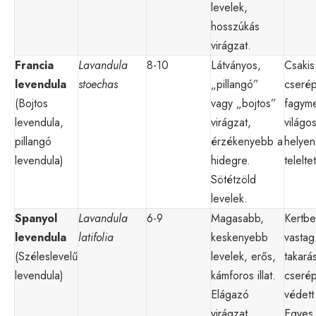
levelek,
hosszúkás
virágzat.
Francia
Lavandula
8-10
Látványos,
Csakis
levendula
stoechas
„pillangó”
cseré
(Bojtos
vagy „bojtos”
fagyme
levendula,
virágzat,
világo
pillangó
érzékenyebb a
helyen
levendula)
hidegre.
telelt
Sötétzöld
levelek.
Spanyol
Lavandula
6-9
Magasabb,
Kertb
levendula
latifolia
keskenyebb
vastag
(Széleslevelű
levelek, erős,
takará
levendula)
kámforos illat.
cseré
Elágazó
védett
virágzat.
Egyes f