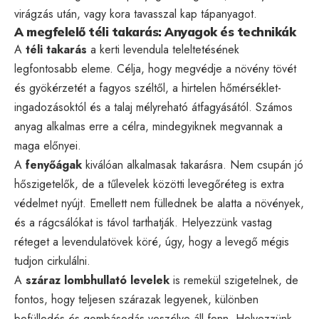
virágzás után, vagy kora tavasszal kap tápanyagot.
A megfelelő téli takarás: Anyagok és technikák
A
téli takarás
a kerti levendula teleltetésének
legfontosabb eleme. Célja, hogy megvédje a növény tövét
és gyökérzetét a fagyos széltől, a hirtelen hőmérséklet-
ingadozásoktól és a talaj mélyreható átfagyásától. Számos
anyag alkalmas erre a célra, mindegyiknek megvannak a
maga előnyei.
A
fenyőágak
kiválóan alkalmasak takarásra. Nem csupán jó
hőszigetelők, de a tűlevelek közötti levegőréteg is extra
védelmet nyújt. Emellett nem füllednek be alatta a növények,
és a rágcsálókat is távol tarthatják. Helyezzünk vastag
réteget a levendulatövek köré, úgy, hogy a levegő mégis
tudjon cirkulálni.
A
száraz lombhullató levelek
is remekül szigetelnek, de
fontos, hogy teljesen szárazak legyenek, különben
befülledés és gombásodás veszélye áll fenn. Helyezzünk