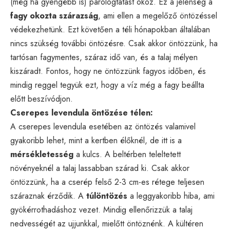
(még ha gyengébb is) párologtatást okoz. Ez a jelenség a
fagy okozta szárazság
, ami ellen a megelőző öntözéssel
védekezhetünk. Ezt követően a téli hónapokban általában
nincs szükség további öntözésre. Csak akkor öntözzünk, ha
tartósan fagymentes, száraz idő van, és a talaj mélyen
kiszáradt. Fontos, hogy ne öntözzünk fagyos időben, és
mindig reggel tegyük ezt, hogy a víz még a fagy beállta
előtt beszívódjon.
Cserepes levendula öntözése télen:
A cserepes levendula esetében az öntözés valamivel
gyakoribb lehet, mint a kertben élőknél, de itt is a
mérsékletesség
a kulcs. A beltérben teleltetett
növényeknél a talaj lassabban szárad ki. Csak akkor
öntözzünk, ha a cserép felső 2-3 cm-es rétege teljesen
száraznak érződik. A
túlöntözés
a leggyakoribb hiba, ami
gyökérrothadáshoz vezet. Mindig ellenőrizzük a talaj
nedvességét az ujjunkkal, mielőtt öntöznénk. A kültéren