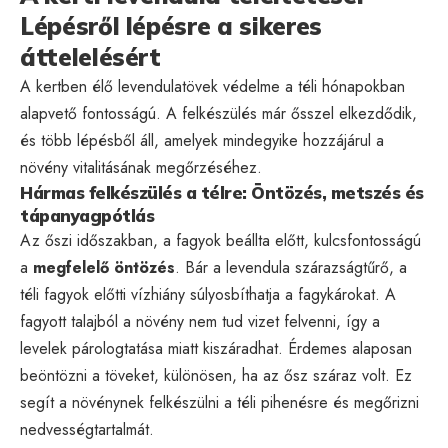
Lépésről lépésre a sikeres
áttelelésért
A kertben élő levendulatövek védelme a téli hónapokban
alapvető fontosságú. A felkészülés már ősszel elkezdődik,
és több lépésből áll, amelyek mindegyike hozzájárul a
növény vitalitásának megőrzéséhez.
Hármas felkészülés a télre: Öntözés, metszés és
tápanyagpótlás
Az őszi időszakban, a fagyok beállta előtt, kulcsfontosságú
a
megfelelő öntözés
. Bár a levendula szárazságtűrő, a
téli fagyok előtti vízhiány súlyosbíthatja a fagykárokat. A
fagyott talajból a növény nem tud vizet felvenni, így a
levelek párologtatása miatt kiszáradhat. Érdemes alaposan
beöntözni a töveket, különösen, ha az ősz száraz volt. Ez
segít a növénynek felkészülni a téli pihenésre és megőrizni
nedvességtartalmát.