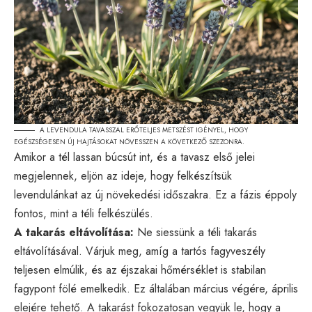
A LEVENDULA TAVASSZAL ERŐTELJES METSZÉST IGÉNYEL, HOGY
EGÉSZSÉGESEN ÚJ HAJTÁSOKAT NÖVESSZEN A KÖVETKEZŐ SZEZONRA.
Amikor a tél lassan búcsút int, és a tavasz első jelei
megjelennek, eljön az ideje, hogy felkészítsük
levendulánkat az új növekedési időszakra. Ez a fázis éppoly
fontos, mint a téli felkészülés.
A takarás eltávolítása:
Ne siessünk a téli takarás
eltávolításával. Várjuk meg, amíg a tartós fagyveszély
teljesen elmúlik, és az éjszakai hőmérséklet is stabilan
fagypont fölé emelkedik. Ez általában március végére, április
elejére tehető. A takarást fokozatosan vegyük le, hogy a