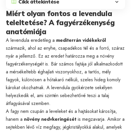
Cikk áttekintése
Miért olyan fontos a levendula
teleltetése? A fagyérzékenység
anatómiája
A levendula eredetileg a
mediterrán vidékekről
származik, ahol az enyhe, csapadékos tél és a forró, száraz
nyár a jellemző. Ez az eredet határozza meg a növény
fagyérzékenységét is. Bár számos fajtája jól alkalmazkodott
a mérsékeltebb éghajlati viszonyokhoz, a tartós, mély
fagyok, különösen a hótakaró nélküli, szeles hideg komoly
károkat okozhatnak. A levendula gyökérzete sekélyen
helyezkedik el, ami szintén sebezhetővé teszi a talaj
átfagyásával szemben.
A fagy nem csupán a leveleket és a hajtásokat károsítja,
hanem a
növény nedvkeringését
is megzavarja. Amikor a
sejtekben lévő víz megfagy, jégkristályokká alakul, amelyek