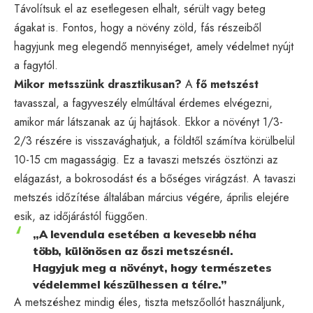
Távolítsuk el az esetlegesen elhalt, sérült vagy beteg
ágakat is. Fontos, hogy a növény zöld, fás részeiből
hagyjunk meg elegendő mennyiséget, amely védelmet nyújt
a fagytól.
Mikor metsszünk drasztikusan?
A
fő metszést
tavasszal, a fagyveszély elmúltával érdemes elvégezni,
amikor már látszanak az új hajtások. Ekkor a növényt 1/3-
2/3 részére is visszavághatjuk, a földtől számítva körülbelül
10-15 cm magasságig. Ez a tavaszi metszés ösztönzi az
elágazást, a bokrosodást és a bőséges virágzást. A tavaszi
metszés időzítése általában március végére, április elejére
esik, az időjárástól függően.
„A levendula esetében a kevesebb néha
több, különösen az őszi metszésnél.
Hagyjuk meg a növényt, hogy természetes
védelemmel készülhessen a télre.”
A metszéshez mindig éles, tiszta metszőollót használjunk,