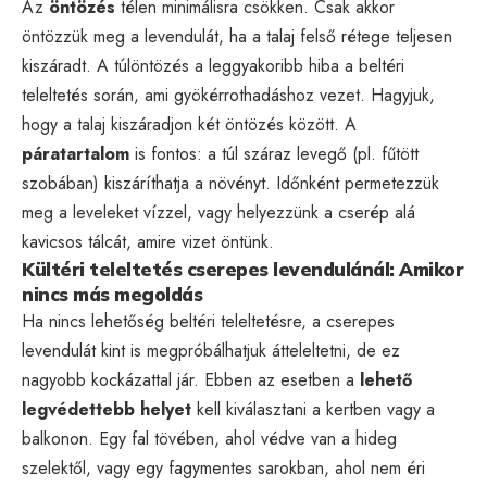
Az
öntözés
télen minimálisra csökken. Csak akkor
öntözzük meg a levendulát, ha a talaj felső rétege teljesen
kiszáradt. A túlöntözés a leggyakoribb hiba a beltéri
teleltetés során, ami gyökérrothadáshoz vezet. Hagyjuk,
hogy a talaj kiszáradjon két öntözés között. A
páratartalom
is fontos: a túl száraz levegő (pl. fűtött
szobában) kiszáríthatja a növényt. Időnként permetezzük
meg a leveleket vízzel, vagy helyezzünk a cserép alá
kavicsos tálcát, amire vizet öntünk.
Kültéri teleltetés cserepes levendulánál: Amikor
nincs más megoldás
Ha nincs lehetőség beltéri teleltetésre, a cserepes
levendulát kint is megpróbálhatjuk átteleltetni, de ez
nagyobb kockázattal jár. Ebben az esetben a
lehető
legvédettebb helyet
kell kiválasztani a kertben vagy a
balkonon. Egy fal tövében, ahol védve van a hideg
szelektől, vagy egy fagymentes sarokban, ahol nem éri