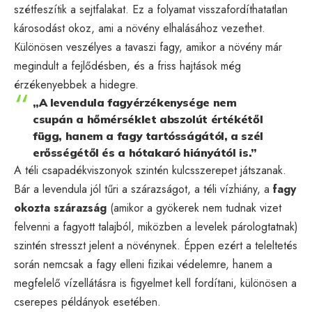
szétfeszítik a sejtfalakat. Ez a folyamat visszafordíthatatlan
károsodást okoz, ami a növény elhalásához vezethet.
Különösen veszélyes a tavaszi fagy, amikor a növény már
megindult a fejlődésben, és a friss hajtások még
érzékenyebbek a hidegre.
„A levendula fagyérzékenysége nem
csupán a hőmérséklet abszolút értékétől
függ, hanem a fagy tartósságától, a szél
erősségétől és a hótakaró hiányától is.”
A téli csapadékviszonyok szintén kulcsszerepet játszanak.
Bár a levendula jól tűri a szárazságot, a téli vízhiány, a
fagy
okozta szárazság
(amikor a gyökerek nem tudnak vizet
felvenni a fagyott talajból, miközben a levelek párologtatnak)
szintén stresszt jelent a növénynek. Éppen ezért a teleltetés
során nemcsak a fagy elleni fizikai védelemre, hanem a
megfelelő vízellátásra is figyelmet kell fordítani, különösen a
cserepes példányok esetében.