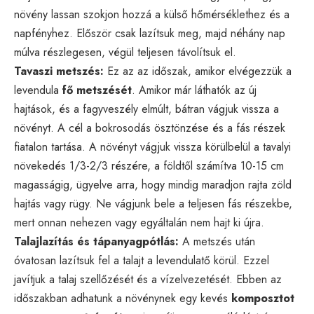
növény lassan szokjon hozzá a külső hőmérséklethez és a
napfényhez. Először csak lazítsuk meg, majd néhány nap
múlva részlegesen, végül teljesen távolítsuk el.
Tavaszi metszés:
Ez az az időszak, amikor elvégezzük a
levendula
fő metszését
. Amikor már láthatók az új
hajtások, és a fagyveszély elmúlt, bátran vágjuk vissza a
növényt. A cél a bokrosodás ösztönzése és a fás részek
fiatalon tartása. A növényt vágjuk vissza körülbelül a tavalyi
növekedés 1/3-2/3 részére, a földtől számítva 10-15 cm
magasságig, ügyelve arra, hogy mindig maradjon rajta zöld
hajtás vagy rügy. Ne vágjunk bele a teljesen fás részekbe,
mert onnan nehezen vagy egyáltalán nem hajt ki újra.
Talajlazítás és tápanyagpótlás:
A metszés után
óvatosan lazítsuk fel a talajt a levendulatő körül. Ezzel
javítjuk a talaj szellőzését és a vízelvezetését. Ebben az
időszakban adhatunk a növénynek egy kevés
komposztot