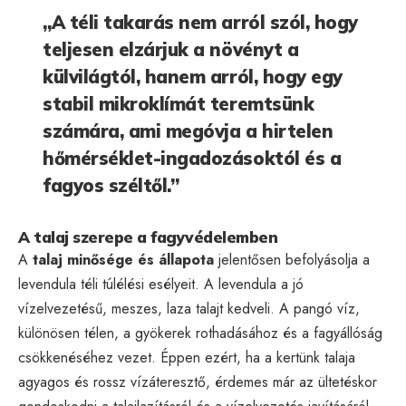
„A téli takarás nem arról szól, hogy
teljesen elzárjuk a növényt a
külvilágtól, hanem arról, hogy egy
stabil mikroklímát teremtsünk
számára, ami megóvja a hirtelen
hőmérséklet-ingadozásoktól és a
fagyos széltől.”
A talaj szerepe a fagyvédelemben
A
talaj minősége és állapota
jelentősen befolyásolja a
levendula téli túlélési esélyeit. A levendula a jó
vízelvezetésű, meszes, laza talajt kedveli. A pangó víz,
különösen télen, a gyökerek rothadásához és a fagyállóság
csökkenéséhez vezet. Éppen ezért, ha a kertünk talaja
agyagos és rossz vízáteresztő, érdemes már az ültetéskor