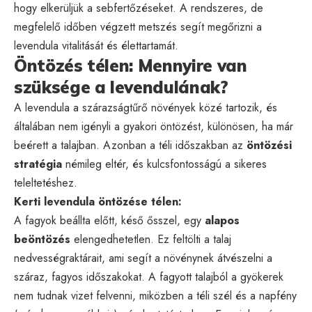
hogy elkerüljük a sebfertőzéseket. A rendszeres, de
megfelelő időben végzett metszés segít megőrizni a
levendula vitalitását és élettartamát.
Öntözés télen: Mennyire van
szüksége a levendulának?
A levendula a szárazságtűrő növények közé tartozik, és
általában nem igényli a gyakori öntözést, különösen, ha már
beérett a talajban. Azonban a téli időszakban az
öntözési
stratégia
némileg eltér, és kulcsfontosságú a sikeres
teleltetéshez.
Kerti levendula öntözése télen:
A fagyok beállta előtt, késő ősszel, egy
alapos
beöntözés
elengedhetetlen. Ez feltölti a talaj
nedvességraktárait, ami segít a növénynek átvészelni a
száraz, fagyos időszakokat. A fagyott talajból a gyökerek
nem tudnak vizet felvenni, miközben a téli szél és a napfény