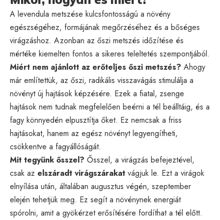
A levendula metszése kulcsfontosságú a növény
egészségéhez, formájának megőrzéséhez és a bőséges
virágzáshoz. Azonban az őszi metszés időzítése és
mértéke kiemelten fontos a sikeres teleltetés szempontjából.
Miért nem ajánlott az erőteljes őszi metszés?
Ahogy
már említettük, az őszi, radikális visszavágás stimulálja a
növényt új hajtások képzésére. Ezek a fiatal, zsenge
hajtások nem tudnak megfelelően beérni a tél beálltáig, és a
fagy könnyedén elpusztítja őket. Ez nemcsak a friss
hajtásokat, hanem az egész növényt legyengítheti,
csökkentve a fagyállóságát.
Mit tegyünk ősszel?
Ősszel, a virágzás befejeztével,
csak az
elszáradt virágszárakat
vágjuk le. Ezt a virágok
elnyílása után, általában augusztus végén, szeptember
elején tehetjük meg. Ez segít a növénynek energiát
spórolni, amit a gyökérzet erősítésére fordíthat a tél előtt.