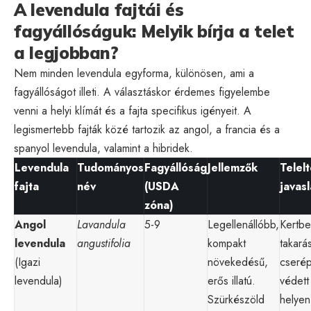
A levendula fajtái és
fagyállóságuk: Melyik bírja a telet
a legjobban?
Nem minden levendula egyforma, különösen, ami a
fagyállóságot illeti. A választáskor érdemes figyelembe
venni a helyi klímát és a fajta specifikus igényeit. A
legismertebb fajták közé tartozik az angol, a francia és a
spanyol levendula, valamint a hibridek.
Levendula
Tudományos
Fagyállóság
Jellemzők
Telelt
fajta
név
(USDA
javasl
zóna)
Angol
Lavandula
5-9
Legellenállóbb,
Kertb
levendula
angustifolia
kompakt
takarás
(Igazi
növekedésű,
cseré
levendula)
erős illatú.
védett
Szürkészöld
helyen