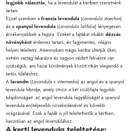
legjobb választás
, ha a levendulát a kertben szeretnénk
tartani.
Ezzel szemben a
francia levendula
(
Lavandula stoechas
)
és a
spanyol levendula
(
Lavandula latifolia
) lényegesen
érzékenyebbek a fagyra. Ezeket a fajtákat inkább
dézsás
növényként
érdemes tartani, és fagymentes, világos
helyen teleltetni. Amennyiben mégis kertbe ültetjük őket,
extrém vastag takarásra és nagyon védett fekvésre van
szükségük, ami hazai körülmények között ritkán elegendő a
tartós túléléshez.
A
lavandin
(
Lavandula x intermedia
) az angol és a spanyol
levendula hibridje, amely ötvözi a két szülőfajta legjobb
tulajdonságait: az angol levendula fagyállóságát a spanyol
levendula erőteljesebb növekedésével és bővebb
virágzásával. Ezek a fajták is jól teleltethetők a kertben,
hasonlóan az angol levendulához.
A kerti levendula teleltetése: