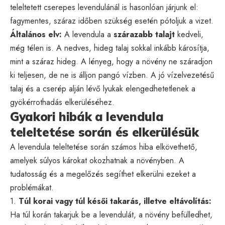
teleltetett cserepes levendulánál is hasonlóan járjunk el:
fagymentes, száraz időben szükség esetén pótoljuk a vizet.
Általános elv:
A levendula a
szárazabb talajt
kedveli,
még télen is. A nedves, hideg talaj sokkal inkább károsítja,
mint a száraz hideg. A lényeg, hogy a növény ne száradjon
ki teljesen, de ne is álljon pangó vízben. A jó vízelvezetésű
talaj és a cserép alján lévő lyukak elengedhetetlenek a
gyökérrothadás elkerüléséhez.
Gyakori hibák a levendula
teleltetése során és elkerülésük
A levendula teleltetése során számos hiba elkövethető,
amelyek súlyos károkat okozhatnak a növényben. A
tudatosság és a megelőzés segíthet elkerülni ezeket a
problémákat.
1.
Túl korai vagy túl késői takarás, illetve eltávolítás:
Ha túl korán takarjuk be a levendulát, a növény befülledhet,