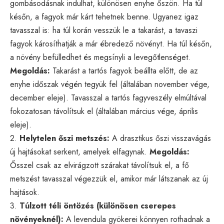
gombásodásnak indulhat, különösen enyhe őszön. Ha túl
későn, a fagyok már kárt tehetnek benne. Ugyanez igaz
tavasszal is: ha túl korán vesszük le a takarást, a tavaszi
fagyok károsíthatják a már ébredező növényt. Ha túl későn,
a növény befülledhet és megsínyli a levegőtlenséget.
Megoldás:
Takarást a tartós fagyok beállta előtt, de az
enyhe időszak végén tegyük fel (általában november vége,
december eleje). Tavasszal a tartós fagyveszély elmúltával
fokozatosan távolítsuk el (általában március vége, április
eleje).
2.
Helytelen őszi metszés:
A drasztikus őszi visszavágás
új hajtásokat serkent, amelyek elfagynak.
Megoldás:
Ősszel csak az elvirágzott szárakat távolítsuk el, a fő
metszést tavasszal végezzük el, amikor már látszanak az új
hajtások.
3.
Túlzott téli öntözés (különösen cserepes
növényeknél):
A levendula gyökerei könnyen rothadnak a