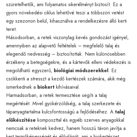
szüretelhetők, ami folyamatos sikerélményt biztosít. Ez a
gyors növekedési ciklus lehetővé teszi a többszöri vetést
egy szezonon belül, kihasználva a rendelkezésre álló kerti
teret.
Másodsorban, a retek viszonylag kevés gondozást igényel,
amennyiben az alapvető feltételek – megfelelő talaj és
elegendő nedvesség – biztosítottak. Nem különösebben
érzékeny a betegségekre, és a kártevők elleni védekezés is
megoldható egyszerű,
biológiai módszerekkel
. Ez
csökkenti a stresszt a kezdő kertészek számára, akik még
ismerkednek a
biokert
kihívásaival.
Harmadsorban, a retek termesztése segíti a talaj
megértését. Mivel gyökérzöldség, a talaj szerkezete és
tápanyagtartalma kulcsfontosságú a fejlődéséhez. A
talaj
előkészítése
komposzttal és egyéb szerves anyagokkal
nemcsak a reteknek kedvez, hanem hosszú távon javítja a
kert termőképességét és élővilágát, ami a biokertészet