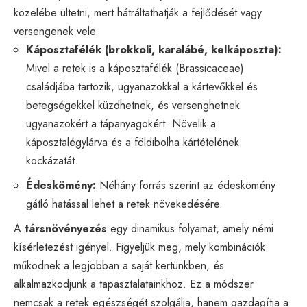
közelébe ültetni, mert hátráltathatják a fejlődését vagy
versengenek vele.
Káposztafélék (brokkoli, karalábé, kelkáposzta):
Mivel a retek is a káposztafélék (Brassicaceae)
családjába tartozik, ugyanazokkal a kártevőkkel és
betegségekkel küzdhetnek, és versenghetnek
ugyanazokért a tápanyagokért. Növelik a
káposztalégylárva és a földibolha kártételének
kockázatát.
Édeskömény:
Néhány forrás szerint az édeskömény
gátló hatással lehet a retek növekedésére.
A
társnövényezés
egy dinamikus folyamat, amely némi
kísérletezést igényel. Figyeljük meg, mely kombinációk
működnek a legjobban a saját kertünkben, és
alkalmazkodjunk a tapasztalatainkhoz. Ez a módszer
nemcsak a retek egészségét szolgálja, hanem gazdagítja a