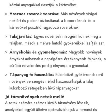
kémiai anyagaikkal riasztják a kártevőket.
Hasznos rovarok vonzása:
Más növények virágai
nektárt és pollent biztosítanak a beporzóknak és a
kártevőket pusztító ragadozó rovaroknak.
Talajjavítás:
Egyes növények nitrogént kötnek meg a
talajban, mások a mélyre hatoló gyökereikkel lazítják azt.
Árnyékolás és gyomelnyomás:
Nagyobb növények
árnyékot adhatnak a napégésre érzékenyebb fajoknak, a
sűrűbb növekedés pedig elnyomja a gyomokat.
Tápanyag-felhasználás:
Különböző gyökérrendszerű
növények versengés nélkül hasznosíthatják a talaj
különböző rétegeiben lévő tápanyagokat.
Jó társnövények retek mellé
A retek számára számos kiváló társnövény létezik,
amelyekkel együtt ültetve optimalizálhatjuk a termést és