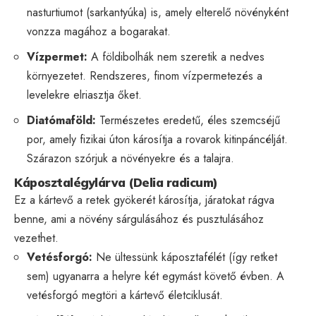
nasturtiumot (sarkantyúka) is, amely elterelő növényként
vonzza magához a bogarakat.
Vízpermet:
A földibolhák nem szeretik a nedves
környezetet. Rendszeres, finom vízpermetezés a
levelekre elriasztja őket.
Diatómaföld:
Természetes eredetű, éles szemcséjű
por, amely fizikai úton károsítja a rovarok kitinpáncélját.
Szárazon szórjuk a növényekre és a talajra.
Káposztalégylárva (Delia radicum)
Ez a kártevő a retek gyökerét károsítja, járatokat rágva
benne, ami a növény sárgulásához és pusztulásához
vezethet.
Vetésforgó:
Ne ültessünk káposztafélét (így retket
sem) ugyanarra a helyre két egymást követő évben. A
vetésforgó megtöri a kártevő életciklusát.