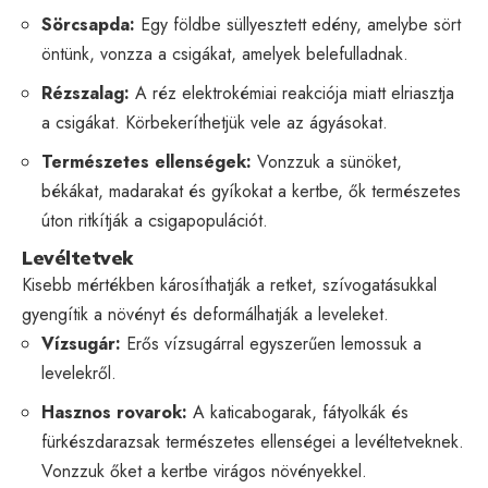
Sörcsapda:
Egy földbe süllyesztett edény, amelybe sört
öntünk, vonzza a csigákat, amelyek belefulladnak.
Rézszalag:
A réz elektrokémiai reakciója miatt elriasztja
a csigákat. Körbekeríthetjük vele az ágyásokat.
Természetes ellenségek:
Vonzzuk a sünöket,
békákat, madarakat és gyíkokat a kertbe, ők természetes
úton ritkítják a csigapopulációt.
Levéltetvek
Kisebb mértékben károsíthatják a retket, szívogatásukkal
gyengítik a növényt és deformálhatják a leveleket.
Vízsugár:
Erős vízsugárral egyszerűen lemossuk a
levelekről.
Hasznos rovarok:
A katicabogarak, fátyolkák és
fürkészdarazsak természetes ellenségei a levéltetveknek.
Vonzzuk őket a kertbe virágos növényekkel.