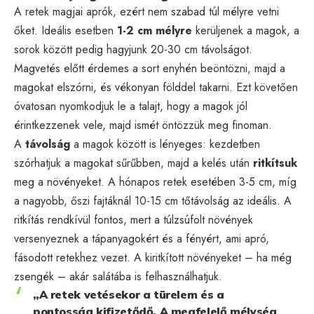
A retek magjai aprók, ezért nem szabad túl mélyre vetni
őket. Ideális esetben
1-2 cm mélyre
kerüljenek a magok, a
sorok között pedig hagyjunk 20-30 cm távolságot.
Magvetés előtt érdemes a sort enyhén beöntözni, majd a
magokat elszórni, és vékonyan földdel takarni. Ezt követően
óvatosan nyomkodjuk le a talajt, hogy a magok jól
érintkezzenek vele, majd ismét öntözzük meg finoman.
A
távolság
a magok között is lényeges: kezdetben
szórhatjuk a magokat sűrűbben, majd a kelés után
ritkítsuk
meg a növényeket. A hónapos retek esetében 3-5 cm, míg
a nagyobb, őszi fajtáknál 10-15 cm tőtávolság az ideális. A
ritkítás rendkívül fontos, mert a túlzsúfolt növények
versenyeznek a tápanyagokért és a fényért, ami apró,
fásodott retekhez vezet. A kiritkított növényeket – ha még
zsengék – akár salátába is felhasználhatjuk.
„A retek vetésekor a türelem és a
pontosság kifizetődő. A megfelelő mélység