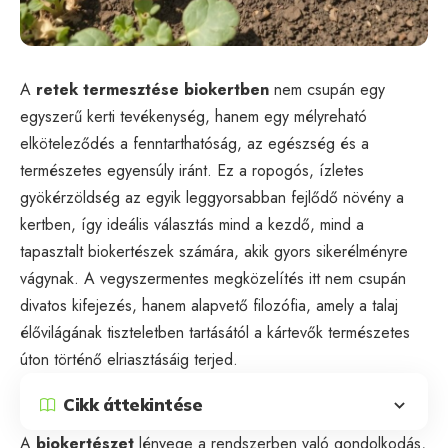
A
retek termesztése biokertben
nem csupán egy
egyszerű kerti tevékenység, hanem egy mélyreható
elköteleződés a fenntarthatóság, az egészség és a
természetes egyensúly iránt. Ez a ropogós, ízletes
gyökérzöldség az egyik leggyorsabban fejlődő növény a
kertben, így ideális választás mind a kezdő, mind a
tapasztalt biokertészek számára, akik gyors sikerélményre
vágynak. A vegyszermentes megközelítés itt nem csupán
divatos kifejezés, hanem alapvető filozófia, amely a talaj
élővilágának tiszteletben tartásától a kártevők természetes
úton történő elriasztásáig terjed.
Cikk áttekintése
A
biokertészet
lényege a rendszerben való gondolkodás,