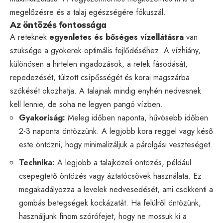
megelőzésre és a talaj egészségére fókuszál.
Az öntözés fontossága
A reteknek
egyenletes és bőséges vízellátásra
van
szüksége a gyökerek optimális fejlődéséhez. A vízhiány,
különösen a hirtelen ingadozások, a retek fásodását,
repedezését, túlzott csípősségét és korai magszárba
szökését okozhatja. A talajnak mindig enyhén nedvesnek
kell lennie, de soha ne legyen pangó vízben.
Gyakoriság:
Meleg időben naponta, hűvösebb időben
2-3 naponta öntözzünk. A legjobb kora reggel vagy késő
este öntözni, hogy minimalizáljuk a párolgási veszteséget.
Technika:
A legjobb a talajközeli öntözés, például
csepegtető öntözés vagy áztatócsövek használata. Ez
megakadályozza a levelek nedvesedését, ami csökkenti a
gombás betegségek kockázatát. Ha felülről öntözünk,
használjunk finom szórófejet, hogy ne mossuk ki a