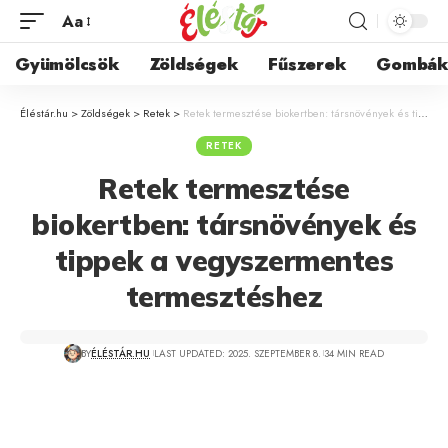
Aa
Gyümölcsök
Zöldségek
Fűszerek
Gombá
Éléstár.hu
>
Zöldségek
>
Retek
>
Retek termesztése biokertben: társnövények és tippek a vegyszermentes termesztéshez
RETEK
Retek termesztése
biokertben: társnövények és
tippek a vegyszermentes
termesztéshez
BY
ÉLÉSTÁR.HU
LAST UPDATED: 2025. SZEPTEMBER 8.
34 MIN READ