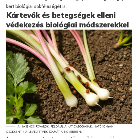
kert biológiai sokféleségét is.
Kártevők és betegségek elleni
védekezés biológiai módszerekkel
A HASZNOS ROVAROK, PÉLDÁUL A KATICABOGARAK, HATÉKONYAN
CSÖKKENTIK A LEVÉLTETVEK SZÁMÁT A BIOKERTBEN.