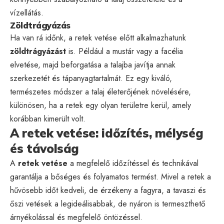
vízellátás.
Zöldtrágyázás
Ha van rá időnk, a retek vetése előtt alkalmazhatunk
zöldtrágyázást
is. Például a mustár vagy a facélia
elvetése, majd beforgatása a talajba javítja annak
szerkezetét és tápanyagtartalmát. Ez egy kiváló,
természetes módszer a talaj életerőjének növelésére,
különösen, ha a retek egy olyan területre kerül, amely
korábban kimerült volt.
A retek vetése: időzítés, mélység
és távolság
A
retek vetése
a megfelelő időzítéssel és technikával
garantálja a bőséges és folyamatos termést. Mivel a retek a
hűvösebb időt kedveli, de érzékeny a fagyra, a tavaszi és
őszi vetések a legideálisabbak, de nyáron is termeszthető
árnyékolással és megfelelő öntözéssel.