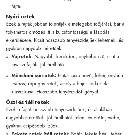
fajta.
Nyári retek
Ezek a fajták jobban tolerálják a melegebb időjárást, bár a
folyamatos öntözés itt is kulcsfontosságú a fásodás
elkerülésére. Kicsit hosszabb tenyészidejűek lehetnek, és
gyakran nagyobb méretűek.
Vajretek:
Nagyobb, kerekded, enyhébb ízű, mint a
tavaszi fajták. Jól tárolható.
Müncheni sörretek:
Hatalmasra növő, fehér, enyhén
csípős, ropogós retek, amely a bajor sörkertek
klasszikusa. Hosszabb tenyészidőt igényel.
Őszi és téli retek
Ezek a fajták hosszabb tenyészidejűek, és általában
nagyobb méretűek. Jól tárolhatók télen, és erőteljesebb,
gyakran csípősebb ízűek.
Fekete retek (téli retek):
Sötét, fekete héjú, fehér