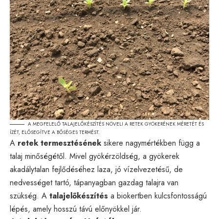
A MEGFELELŐ TALAJELŐKÉSZÍTÉS NÖVELI A RETEK GYÖKERÉNEK MÉRETÉT ÉS
ÍZÉT, ELŐSEGÍTVE A BŐSÉGES TERMÉST.
A
retek termesztésének
sikere nagymértékben függ a
talaj minőségétől. Mivel gyökérzöldség, a gyökerek
akadálytalan fejlődéséhez laza, jó vízelvezetésű, de
nedvességet tartó, tápanyagban gazdag talajra van
szükség. A
talajelőkészítés
a biokertben kulcsfontosságú
lépés, amely hosszú távú előnyökkel jár.