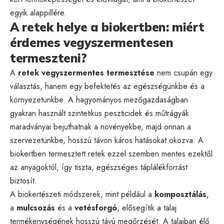
egyik alappillére.
A retek helye a biokertben: miért
érdemes vegyszermentesen
termeszteni?
A
retek vegyszermentes termesztése
nem csupán egy
választás, hanem egy befektetés az egészségünkbe és a
környezetünkbe. A hagyományos mezőgazdaságban
gyakran használt szintetikus peszticidek és műtrágyák
maradványai bejuthatnak a növényekbe, majd onnan a
szervezetünkbe, hosszú távon káros hatásokat okozva. A
biokertben termesztett retek ezzel szemben mentes ezektől
az anyagoktól, így tiszta, egészséges táplálékforrást
biztosít.
A biokertészeti módszerek, mint például a
komposztálás
,
a
mulcsozás
és a
vetésforgó
, elősegítik a talaj
termékenységének hosszú távú megőrzését. A talajban élő