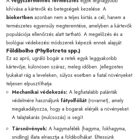
A
vegyszermentes termesztés
egyik legnagyobb
kihívása a kártevők és betegségek kezelése. A
biokertben
azonban nem a teljes kiirtás a cél, hanem a
természetes egyensúly megteremtése, amelyben a kártevők
populációja ellenőrzés alatt tartható. A megelőzés és a
biológiai védekezési módszerek képezik ennek alapját.
Földibolha (Phyllotreta spp.)
Ez az apró, ugráló bogár a retek egyik leggyakoribb
kártevője, különösen száraz, meleg időben. Jellegzetes
lyukakat rág a leveleken, súlyos esetben a fiatal növényeket
teljesen elpusztíthatja.
Mechanikai védekezés:
A legfiatalabb palánták
védelmére használjunk
fátyolfóliát
(rovarnet), amely
megakadályozza, hogy a bogarak elérjék a növényeket.
A talajtakarás (mulcsozás) is segít.
Társnövények:
A hagymafélék (hagyma, fokhagyma,
snidling) illata elriasztja a földibolhákat. Ültessünk