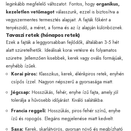
leginkább megfelelő változatot. Fontos, hogy
organikus,
kezeletlen vetőmagot
válasszunk, ezzel is biztosítva a
vegyszermentes termesztés alapjait. A fajták főként a
tenyészidő, a méret, a forma és az íz alapján különböznek.
Tavaszi retek (hónapos retek)
Ezek a fajták a leggyorsabban fejlődők, általában 3-5 hét
alatt szüretelhetők. Ideálisak korai vetésre és folyamatos
szüretre. Jellemzően kisebbek, kerek vagy ovális formájúak,
enyhébb ízűek.
Korai piros:
Klasszikus, kerek, élénkpiros retek, enyhén
csípős ízzel. Nagyon népszerű a gyorsasága miatt.
Jégcsap:
Hosszúkás, fehér, enyhe ízű fajta, amely jól
tolerálja a hűvösebb időjárást. Kiváló salátákba.
Francia reggeli:
Hosszúkás, piros-fehér színű, enyhe
ízű és ropogós. Elegáns megjelenése miatt kedvelt.
Saxa:
Kerek, skarlátvörös, gyorsan növő és megbízható