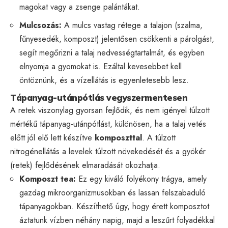
magokat vagy a zsenge palántákat.
Mulcsozás:
A mulcs vastag rétege a talajon (szalma,
fűnyesedék, komposzt) jelentősen csökkenti a párolgást,
segít megőrizni a talaj nedvességtartalmát, és egyben
elnyomja a gyomokat is. Ezáltal kevesebbet kell
öntöznünk, és a vízellátás is egyenletesebb lesz.
Tápanyag-utánpótlás vegyszermentesen
A retek viszonylag gyorsan fejlődik, és nem igényel túlzott
mértékű tápanyag-utánpótlást, különösen, ha a talaj vetés
előtt jól elő lett készítve
komposzttal
. A túlzott
nitrogénellátás a levelek túlzott növekedését és a gyökér
(retek) fejlődésének elmaradását okozhatja.
Komposzt tea:
Ez egy kiváló folyékony trágya, amely
gazdag mikroorganizmusokban és lassan felszabaduló
tápanyagokban. Készíthető úgy, hogy érett komposztot
áztatunk vízben néhány napig, majd a leszűrt folyadékkal