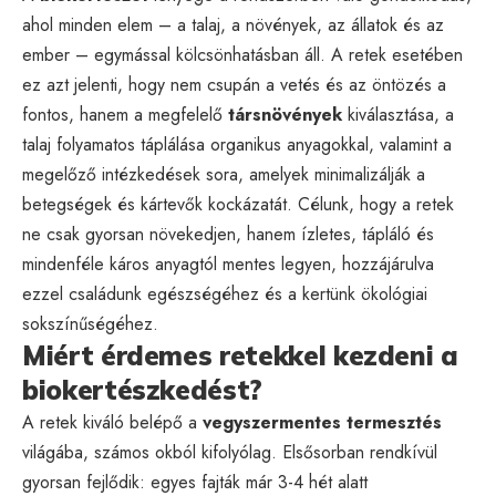
ahol minden elem – a talaj, a növények, az állatok és az
ember – egymással kölcsönhatásban áll. A retek esetében
ez azt jelenti, hogy nem csupán a vetés és az öntözés a
fontos, hanem a megfelelő
társnövények
kiválasztása, a
talaj folyamatos táplálása organikus anyagokkal, valamint a
megelőző intézkedések sora, amelyek minimalizálják a
betegségek és kártevők kockázatát. Célunk, hogy a retek
ne csak gyorsan növekedjen, hanem ízletes, tápláló és
mindenféle káros anyagtól mentes legyen, hozzájárulva
ezzel családunk egészségéhez és a kertünk ökológiai
sokszínűségéhez.
Miért érdemes retekkel kezdeni a
biokertészkedést?
A retek kiváló belépő a
vegyszermentes termesztés
világába, számos okból kifolyólag. Elsősorban rendkívül
gyorsan fejlődik: egyes fajták már 3-4 hét alatt