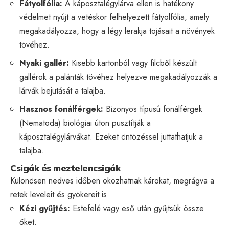
Fátyolfólia:
A káposztalégylárva ellen is hatékony
védelmet nyújt a vetéskor felhelyezett fátyolfólia, amely
megakadályozza, hogy a légy lerakja tojásait a növények
tövéhez.
Nyaki gallér:
Kisebb kartonból vagy filcből készült
gallérok a palánták tövéhez helyezve megakadályozzák a
lárvák bejutását a talajba.
Hasznos fonálférgek:
Bizonyos típusú fonálférgek
(Nematoda) biológiai úton pusztítják a
káposztalégylárvákat. Ezeket öntözéssel juttathatjuk a
talajba.
Csigák és meztelencsigák
Különösen nedves időben okozhatnak károkat, megrágva a
retek leveleit és gyökereit is.
Kézi gyűjtés:
Estefelé vagy eső után gyűjtsük össze
őket.