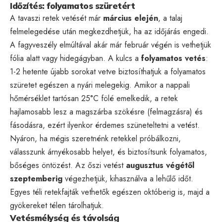
Időzítés: folyamatos szüretért
A tavaszi retek vetését már
március elején
, a talaj
felmelegedése után megkezdhetjük, ha az időjárás engedi.
A fagyveszély elmúltával akár már február végén is vethetjük
fólia alatt vagy hidegágyban. A kulcs a
folyamatos vetés
:
1-2 hetente újabb sorokat vetve biztosíthatjuk a folyamatos
szüretet egészen a nyári melegekig. Amikor a nappali
hőmérséklet tartósan 25°C fölé emelkedik, a retek
hajlamosabb lesz a magszárba szökésre (felmagzásra) és
fásodásra, ezért ilyenkor érdemes szüneteltetni a vetést.
Nyáron, ha mégis szeretnénk retekkel próbálkozni,
válasszunk árnyékosabb helyet, és biztosítsunk folyamatos,
bőséges öntözést. Az őszi vetést
augusztus végétől
szeptemberig
végezhetjük, kihasználva a lehűlő időt.
Egyes téli retekfajták vethetők egészen októberig is, majd a
gyökereket télen tárolhatjuk.
Vetésmélység és távolság