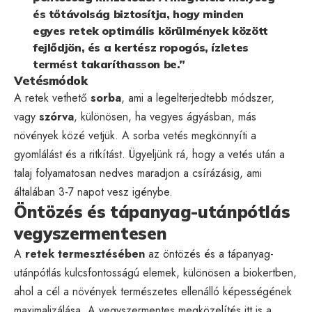
és tőtávolság biztosítja, hogy minden
egyes retek optimális körülmények között
fejlődjön, és a kertész ropogós, ízletes
termést takaríthasson be.”
Vetésmódok
A retek vethető
sorba
, ami a legelterjedtebb módszer,
vagy
szórva
, különösen, ha vegyes ágyásban, más
növények közé vetjük. A sorba vetés megkönnyíti a
gyomlálást és a ritkítást. Ügyeljünk rá, hogy a vetés után a
talaj folyamatosan nedves maradjon a csírázásig, ami
általában 3-7 napot vesz igénybe.
Öntözés és tápanyag-utánpótlás
vegyszermentesen
A
retek termesztésében
az öntözés és a tápanyag-
utánpótlás kulcsfontosságú elemek, különösen a biokertben,
ahol a cél a növények természetes ellenálló képességének
maximalizálása. A vegyszermentes megközelítés itt is a