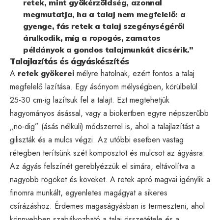
retek, mint gyökérzöldség, azonnal
megmutatja, ha a talaj nem megfelelő: a
gyenge, fás retek a talaj szegénységéről
árulkodik, míg a ropogós, zamatos
példányok a gondos talajmunkát dicsérik.”
Talajlazítás és ágyáskészítés
A
retek gyökerei
mélyre hatolnak, ezért fontos a talaj
megfelelő lazítása. Egy ásónyom mélységben, körülbelül
25-30 cm-ig lazítsuk fel a talajt. Ezt megtehetjük
hagyományos ásással, vagy a biokertben egyre népszerűbb
„no-dig” (ásás nélküli) módszerrel is, ahol a talajlazítást a
giliszták és a mulcs végzi. Az utóbbi esetben vastag
rétegben terítsünk szét komposztot és mulcsot az ágyásra.
Az ágyás felszínét gereblyézzük el simára, eltávolítva a
nagyobb rögöket és köveket. A retek apró magvai igénylik a
finomra munkált, egyenletes magágyat a sikeres
csírázáshoz. Érdemes magaságyásban is termeszteni, ahol
könnyebben szabályozható a talaj összetétele és a