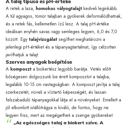
A talaj típusa és pH-értéke
A retek a laza,
homokos vályogtalajt
kedveli leginkább.
A túl agyagos, tömör talajban a gyökerek deformálódhatnak,
és a retek fás, kellemetlen ízű lesz. A talaj pH-értéke
ideálisan enyhén savas vagy semleges legyen, 6,0 és 7,0
között. Egy
talajvizsgálat
segíthet meghatározni a
jelenlegi pH-értéket és a tápanyagtartalmat, így célzottan
javíthatjuk a talajt.
Szerves anyagok beépítése
A
komposzt
a biokertész legjobb barátja. Vetés előtt
bőségesen dolgozzunk be érett komposztot a talajba,
legalább 10-15 cm vastagságban. A komposzt javítja a talaj
szerkezetét, növeli a víztartó képességét, és lassan
felszabaduló tápanyagokkal látja el a növényeket. Emellett a
jól elbomlott istállótrágya is kiváló, de fontos, hogy ne
legyen friss, mert az megégetheti a zsenge gyökereket.
„Az egészséges talaj a biokert szíve. A