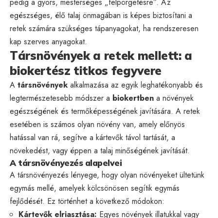
pedig a gyors, mesterséges „felpörgetésre”. Az
egészséges, élő talaj önmagában is képes biztosítani a
retek számára szükséges tápanyagokat, ha rendszeresen
kap szerves anyagokat.
Társnövények a retek mellett: a
biokertész titkos fegyvere
A
társnövények
alkalmazása az egyik leghatékonyabb és
legtermészetesebb módszer a
biokertben
a növények
egészségének és termőképességének javítására. A retek
esetében is számos olyan növény van, amely előnyös
hatással van rá, segítve a kártevők távol tartását, a
növekedést, vagy éppen a talaj minőségének javítását.
A társnövényezés alapelvei
A társnövényezés lényege, hogy olyan növényeket ültetünk
egymás mellé, amelyek kölcsönösen segítik egymás
fejlődését. Ez történhet a következő módokon:
Kártevők elriasztása:
Egyes növények illatukkal vagy