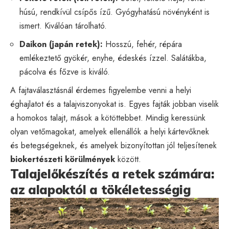
húsú, rendkívül csípős ízű. Gyógyhatású növényként is
ismert. Kiválóan tárolható.
Daikon (japán retek):
Hosszú, fehér, répára
emlékeztető gyökér, enyhe, édeskés ízzel. Salátákba,
pácolva és főzve is kiváló.
A fajtaválasztásnál érdemes figyelembe venni a helyi
éghajlatot és a talajviszonyokat is. Egyes fajták jobban viselik
a homokos talajt, mások a kötöttebbet. Mindig keressünk
olyan vetőmagokat, amelyek ellenállók a helyi kártevőknek
és betegségeknek, és amelyek bizonyítottan jól teljesítenek
biokertészeti körülmények
között.
Talajelőkészítés a retek számára:
az alapoktól a tökéletességig