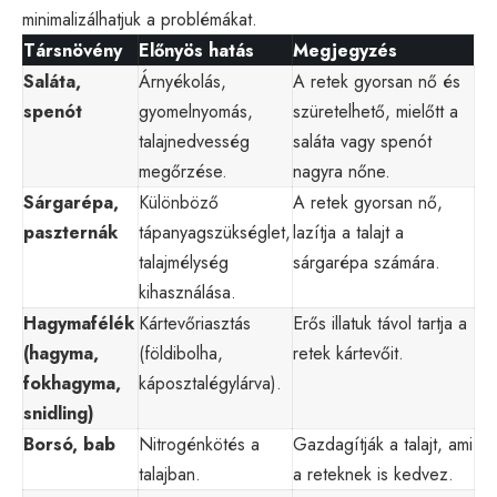
minimalizálhatjuk a problémákat.
Társnövény
Előnyös hatás
Megjegyzés
Saláta,
Árnyékolás,
A retek gyorsan nő és
spenót
gyomelnyomás,
szüretelhető, mielőtt a
talajnedvesség
saláta vagy spenót
megőrzése.
nagyra nőne.
Sárgarépa,
Különböző
A retek gyorsan nő,
paszternák
tápanyagszükséglet,
lazítja a talajt a
talajmélység
sárgarépa számára.
kihasználása.
Hagymafélék
Kártevőriasztás
Erős illatuk távol tartja a
(hagyma,
(földibolha,
retek kártevőit.
fokhagyma,
káposztalégylárva).
snidling)
Borsó, bab
Nitrogénkötés a
Gazdagítják a talajt, ami
talajban.
a reteknek is kedvez.