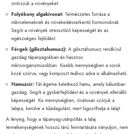
öntözzük a növényeket.
Folyékony algakivonat:
Természetes forrása a
mikroelemeknek és növekedésserkentő hormonoknak.
Segíti a növények stressztűrő képességét és az
egészséges fejlődést.
Férgek (gilisztahumusz):
A gilisztahumusz rendkívül
gazdag tápanyagokban és hasznos
mikroorganizmusokban. Kisebb mennyiségben a sorok
közé szórva, vagy komposzt teához adva is alkalmazható.
Hamuzsír:
Fát égetve keletkező hamu, amely káliumban
gazdag. Segíti a gyökérfejlődést és a növények ellenálló
képességét. Kis mennyiségben, óvatosan szórjuk a
talajra, kerülve a túladagolást, mert lúgosíthatja a talajt.
A lényeg, hogy a tápanyag-utánpótlás a talaj
termékenységének hosszú távú fenntartására irányuljon, nem