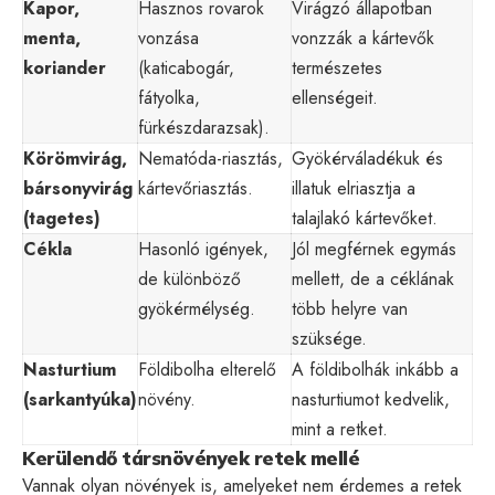
Kapor,
Hasznos rovarok
Virágzó állapotban
menta,
vonzása
vonzzák a kártevők
koriander
(katicabogár,
természetes
fátyolka,
ellenségeit.
fürkészdarazsak).
Körömvirág,
Nematóda-riasztás,
Gyökérváladékuk és
bársonyvirág
kártevőriasztás.
illatuk elriasztja a
(tagetes)
talajlakó kártevőket.
Cékla
Hasonló igények,
Jól megférnek egymás
de különböző
mellett, de a céklának
gyökérmélység.
több helyre van
szüksége.
Nasturtium
Földibolha elterelő
A földibolhák inkább a
(sarkantyúka)
növény.
nasturtiumot kedvelik,
mint a retket.
Kerülendő társnövények retek mellé
Vannak olyan növények is, amelyeket nem érdemes a retek