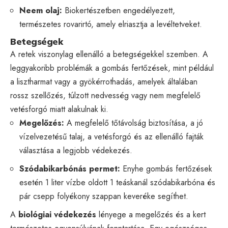
Neem olaj:
Biokertészetben engedélyezett,
természetes rovarirtó, amely elriasztja a levéltetveket.
Betegségek
A retek viszonylag ellenálló a betegségekkel szemben. A
leggyakoribb problémák a gombás fertőzések, mint például
a lisztharmat vagy a gyökérrothadás, amelyek általában
rossz szellőzés, túlzott nedvesség vagy nem megfelelő
vetésforgó miatt alakulnak ki.
Megelőzés:
A megfelelő tőtávolság biztosítása, a jó
vízelvezetésű talaj, a vetésforgó és az ellenálló fajták
választása a legjobb védekezés.
Szódabikarbónás permet:
Enyhe gombás fertőzések
esetén 1 liter vízbe oldott 1 teáskanál szódabikarbóna és
pár csepp folyékony szappan keveréke segíthet.
A
biológiai védekezés
lényege a megelőzés és a kert