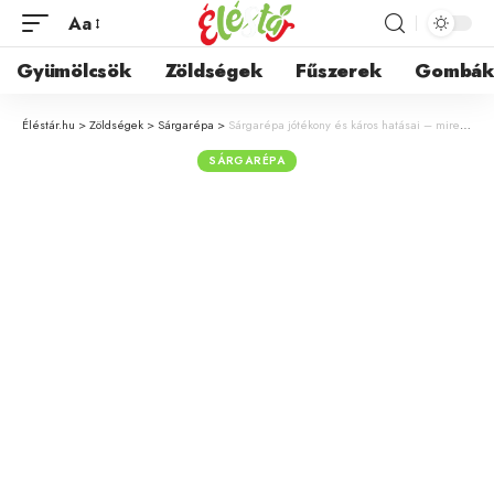
Aa
Gyümölcsök
Zöldségek
Fűszerek
Gombá
Éléstár.hu
>
Zöldségek
>
Sárgarépa
>
Sárgarépa jótékony és káros hatásai – mire figyeljünk a fogyasztásakor?
SÁRGARÉPA