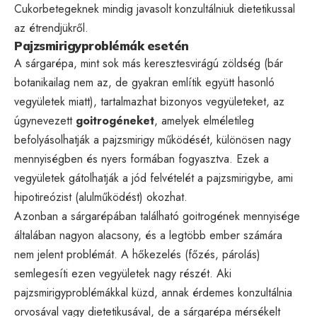
Cukorbetegeknek mindig javasolt konzultálniuk dietetikussal
az étrendjükről.
Pajzsmirigyproblémák esetén
A sárgarépa, mint sok más keresztesvirágú zöldség (bár
botanikailag nem az, de gyakran említik együtt hasonló
vegyületek miatt), tartalmazhat bizonyos vegyületeket, az
úgynevezett
goitrogéneket
, amelyek elméletileg
befolyásolhatják a pajzsmirigy működését, különösen nagy
mennyiségben és nyers formában fogyasztva. Ezek a
vegyületek gátolhatják a jód felvételét a pajzsmirigybe, ami
hipotireózist (alulműködést) okozhat.
Azonban a sárgarépában található goitrogének mennyisége
általában nagyon alacsony, és a legtöbb ember számára
nem jelent problémát. A hőkezelés (főzés, párolás)
semlegesíti ezen vegyületek nagy részét. Aki
pajzsmirigyproblémákkal küzd, annak érdemes konzultálnia
orvosával vagy dietetikusával, de a sárgarépa mérsékelt