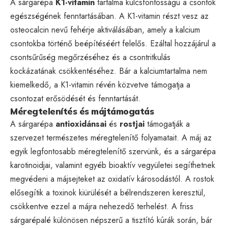
A sárgarépa
K1-vitamin
tartalma kulcsfontosságú a csontok
egészségének fenntartásában. A K1-vitamin részt vesz az
osteocalcin nevű fehérje aktiválásában, amely a kalcium
csontokba történő beépítéséért felelős. Ezáltal hozzájárul a
csontsűrűség megőrzéséhez és a csontritkulás
kockázatának csökkentéséhez. Bár a kalciumtartalma nem
kiemelkedő, a K1-vitamin révén közvetve támogatja a
csontozat erősödését és fenntartását.
Méregtelenítés és májtámogatás
A sárgarépa
antioxidánsai
és
rostjai
támogatják a
szervezet természetes méregtelenítő folyamatait. A máj az
egyik legfontosabb méregtelenítő szervünk, és a sárgarépa
karotinoidjai, valamint egyéb bioaktív vegyületei segíthetnek
megvédeni a májsejteket az oxidatív károsodástól. A rostok
elősegítik a toxinok kiürülését a bélrendszeren keresztül,
csökkentve ezzel a májra nehezedő terhelést. A friss
sárgarépalé különösen népszerű a tisztító kúrák során, bár