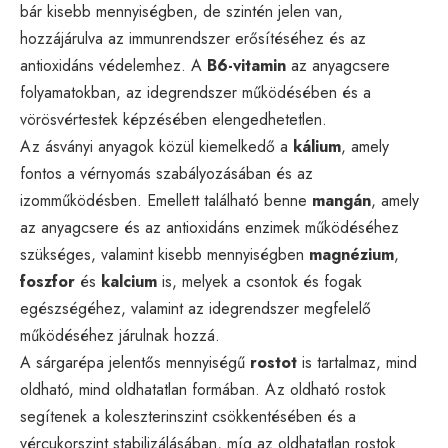
bár kisebb mennyiségben, de szintén jelen van,
hozzájárulva az immunrendszer erősítéséhez és az
antioxidáns védelemhez. A
B6-vitamin
az anyagcsere
folyamatokban, az idegrendszer működésében és a
vörösvértestek képzésében elengedhetetlen.
Az ásványi anyagok közül kiemelkedő a
kálium
, amely
fontos a vérnyomás szabályozásában és az
izomműködésben. Emellett található benne
mangán
, amely
az anyagcsere és az antioxidáns enzimek működéséhez
szükséges, valamint kisebb mennyiségben
magnézium
,
foszfor
és
kalcium
is, melyek a csontok és fogak
egészségéhez, valamint az idegrendszer megfelelő
működéséhez járulnak hozzá.
A sárgarépa jelentős mennyiségű
rostot
is tartalmaz, mind
oldható, mind oldhatatlan formában. Az oldható rostok
segítenek a koleszterinszint csökkentésében és a
vércukorszint stabilizálásában, míg az oldhatatlan rostok