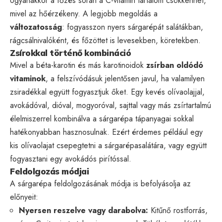
Ugyanakkor a főzés során a C-vitamin tartalom csökkenhet,
mivel az hőérzékeny. A legjobb megoldás a
változatosság
: fogyasszon nyers sárgarépát salátákban,
rágcsálnivalóként, és főzöttet is levesekben, köretekben.
Zsírokkal történő kombináció
Mivel a béta-karotin és más karotinoidok
zsírban oldódó
vitaminok
, a felszívódásuk jelentősen javul, ha valamilyen
zsiradékkal együtt fogyasztjuk őket. Egy kevés olívaolajjal,
avokádóval, dióval, mogyoróval, sajttal vagy más zsírtartalmú
élelmiszerrel kombinálva a sárgarépa tápanyagai sokkal
hatékonyabban hasznosulnak. Ezért érdemes például egy
kis olívaolajat csepegtetni a sárgarépasalátára, vagy együtt
fogyasztani egy avokádós pirítóssal.
Feldolgozás módjai
A sárgarépa feldolgozásának módja is befolyásolja az
előnyeit:
Nyersen reszelve vagy darabolva:
Kitűnő rostforrás,