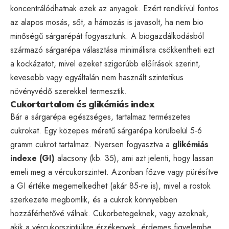
koncentrálódhatnak ezek az anyagok. Ezért rendkívül fontos
az alapos mosás, sőt, a hámozás is javasolt, ha nem bio
minőségű sárgarépát fogyasztunk. A biogazdálkodásból
származó sárgarépa választása minimálisra csökkentheti ezt
a kockázatot, mivel ezeket szigorúbb előírások szerint,
kevesebb vagy egyáltalán nem használt szintetikus
növényvédő szerekkel termesztik.
Cukortartalom és glikémiás index
Bár a sárgarépa egészséges, tartalmaz természetes
cukrokat. Egy közepes méretű sárgarépa körülbelül 5-6
gramm cukrot tartalmaz. Nyersen fogyasztva a
glikémiás
indexe (GI)
alacsony (kb. 35), ami azt jelenti, hogy lassan
emeli meg a vércukorszintet. Azonban főzve vagy pürésítve
a GI értéke megemelkedhet (akár 85-re is), mivel a rostok
szerkezete megbomlik, és a cukrok könnyebben
hozzáférhetővé válnak. Cukorbetegeknek, vagy azoknak,
akik a vércukorszintjükre érzékenyek, érdemes figyelembe