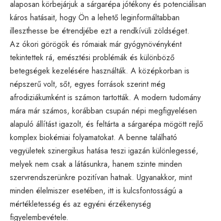
alaposan körbejárjuk a sárgarépa jótékony és potenciálisan
káros hatásait, hogy Ön a lehető leginformáltabban
illeszthesse be étrendjébe ezt a rendkívüli zöldséget.
Az ókori görögök és rómaiak már gyógynövényként
tekintettek rá, emésztési problémák és különböző
betegségek kezelésére használták. A középkorban is
népszerű volt, sőt, egyes források szerint még
afrodiziákumként is számon tartották. A modern tudomány
mára már számos, korábban csupán népi megfigyelésen
alapuló állítást igazolt, és feltárta a sárgarépa mögött rejlő
komplex biokémiai folyamatokat. A benne található
vegyületek szinergikus hatása teszi igazán különlegessé,
melyek nem csak a látásunkra, hanem szinte minden
szervrendszerünkre pozitívan hatnak. Ugyanakkor, mint
minden élelmiszer esetében, itt is kulcsfontosságú a
mértékletesség és az egyéni érzékenység
figyelembevétele.