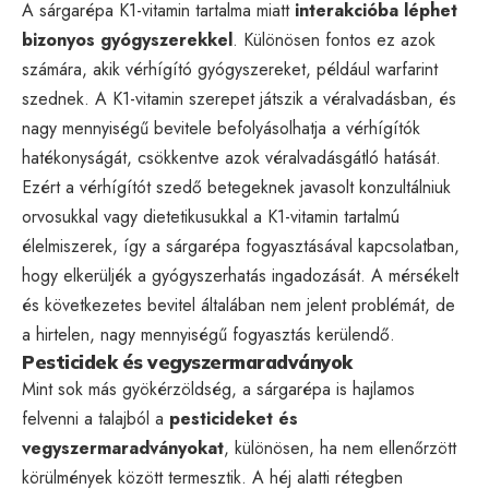
A sárgarépa K1-vitamin tartalma miatt
interakcióba léphet
bizonyos gyógyszerekkel
. Különösen fontos ez azok
számára, akik vérhígító gyógyszereket, például warfarint
szednek. A K1-vitamin szerepet játszik a véralvadásban, és
nagy mennyiségű bevitele befolyásolhatja a vérhígítók
hatékonyságát, csökkentve azok véralvadásgátló hatását.
Ezért a vérhígítót szedő betegeknek javasolt konzultálniuk
orvosukkal vagy dietetikusukkal a K1-vitamin tartalmú
élelmiszerek, így a sárgarépa fogyasztásával kapcsolatban,
hogy elkerüljék a gyógyszerhatás ingadozását. A mérsékelt
és következetes bevitel általában nem jelent problémát, de
a hirtelen, nagy mennyiségű fogyasztás kerülendő.
Pesticidek és vegyszermaradványok
Mint sok más gyökérzöldség, a sárgarépa is hajlamos
felvenni a talajból a
pesticideket és
vegyszermaradványokat
, különösen, ha nem ellenőrzött
körülmények között termesztik. A héj alatti rétegben