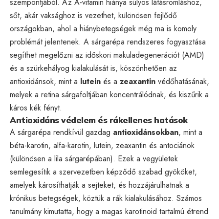
szempontjából. Az A-vitamin hiánya súlyos látásromláshoz,
sőt, akár vaksághoz is vezethet, különösen fejlődő
országokban, ahol a hiánybetegségek még ma is komoly
problémát jelentenek. A sárgarépa rendszeres fogyasztása
segíthet megelőzni az időskori makuladegenerációt (AMD)
és a szürkehályog kialakulását is, köszönhetően az
antioxidánsok, mint a
lutein
és a
zeaxantin
védőhatásának,
melyek a retina sárgafoltjában koncentrálódnak, és kiszűrik a
káros kék fényt.
Antioxidáns védelem és rákellenes hatások
A sárgarépa rendkívül gazdag
antioxidánsokban
, mint a
béta-karotin, alfa-karotin, lutein, zeaxantin és antociánok
(különösen a lila sárgarépában). Ezek a vegyületek
semlegesítik a szervezetben képződő szabad gyököket,
amelyek károsíthatják a sejteket, és hozzájárulhatnak a
krónikus betegségek, köztük a rák kialakulásához. Számos
tanulmány kimutatta, hogy a magas karotinoid tartalmú étrend