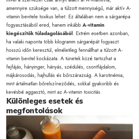
amennyire szüksége van, a túlzott mennyiségű, már aktív A-
vitamin bevitele toxikus lehet. Ez általában nem a sárgarépa
fogyasztásából ered, hanem inkább
A-vitamin
kiegészítők túladagolásából
. Extrém esetben azonban,
ha valaki naponta több kilogramm sárgarépát fogyaszt
hosszú időn keresztül, elméletileg fennállhat a túlzott A-
vitamin bevitel kockázata. A tünetek közé tartozhat a
fejfájás, hányinger, hányás, szédülés, csontfájdalom,
májkárosodás, hajhullás és bőrszárazság. A karotinémia,
mint ártalmatlan bőrelszíneződés, sokkal gyakoribb és
kevésbé aggasztó, mint az A-vitamin toxicitás.
Különleges esetek és
megfontolások