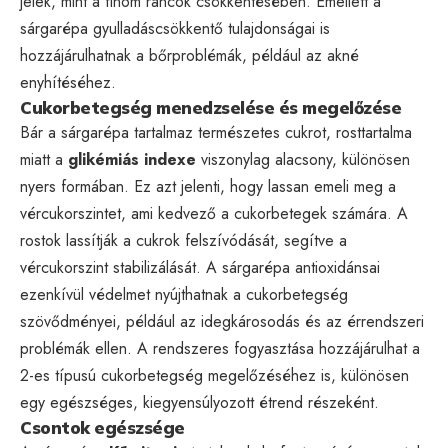
jelek, mint a finom ráncok csökkentésében. Emellett a
sárgarépa gyulladáscsökkentő tulajdonságai is
hozzájárulhatnak a bőrproblémák, például az akné
enyhítéséhez.
Cukorbetegség menedzselése és megelőzése
Bár a sárgarépa tartalmaz természetes cukrot, rosttartalma
miatt a
glikémiás indexe
viszonylag alacsony, különösen
nyers formában. Ez azt jelenti, hogy lassan emeli meg a
vércukorszintet, ami kedvező a cukorbetegek számára. A
rostok lassítják a cukrok felszívódását, segítve a
vércukorszint stabilizálását. A sárgarépa antioxidánsai
ezenkívül védelmet nyújthatnak a cukorbetegség
szövődményei, például az idegkárosodás és az érrendszeri
problémák ellen. A rendszeres fogyasztása hozzájárulhat a
2-es típusú cukorbetegség megelőzéséhez is, különösen
egy egészséges, kiegyensúlyozott étrend részeként.
Csontok egészsége