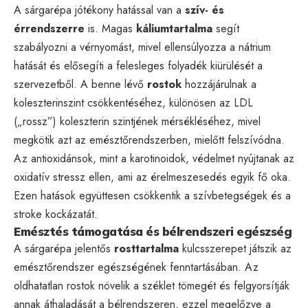
A sárgarépa jótékony hatással van a
szív- és
érrendszerre
is. Magas
káliumtartalma
segít
szabályozni a vérnyomást, mivel ellensúlyozza a nátrium
hatását és elősegíti a felesleges folyadék kiürülését a
szervezetből. A benne lévő
rostok
hozzájárulnak a
koleszterinszint csökkentéséhez, különösen az LDL
(„rossz”) koleszterin szintjének mérsékléséhez, mivel
megkötik azt az emésztőrendszerben, mielőtt felszívódna.
Az antioxidánsok, mint a karotinoidok, védelmet nyújtanak az
oxidatív stressz ellen, ami az érelmeszesedés egyik fő oka.
Ezen hatások együttesen csökkentik a szívbetegségek és a
stroke kockázatát.
Emésztés támogatása és bélrendszeri egészség
A sárgarépa jelentős
rosttartalma
kulcsszerepet játszik az
emésztőrendszer egészségének fenntartásában. Az
oldhatatlan rostok növelik a széklet tömegét és felgyorsítják
annak áthaladását a bélrendszeren, ezzel megelőzve a