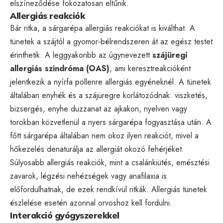
elszíneződése fokozatosan eltűnik.
Allergiás reakciók
Bár ritka, a sárgarépa allergiás reakciókat is kiválthat. A
tünetek a szájtól a gyomor-bélrendszeren át az egész testet
érinthetik. A leggyakoribb az úgynevezett
szájüregi
allergiás szindróma (OAS)
, ami keresztreakcióként
jelentkezik a nyírfa pollenre allergiás egyéneknél. A tünetek
általában enyhék és a szájüregre korlátozódnak: viszketés,
bizsergés, enyhe duzzanat az ajkakon, nyelven vagy
torokban közvetlenül a nyers sárgarépa fogyasztása után. A
főtt sárgarépa általában nem okoz ilyen reakciót, mivel a
hőkezelés denaturálja az allergiát okozó fehérjéket.
Súlyosabb allergiás reakciók, mint a csalánkiütés, emésztési
zavarok, légzési nehézségek vagy anafilaxia is
előfordulhatnak, de ezek rendkívül ritkák. Allergiás tünetek
észlelése esetén azonnal orvoshoz kell fordulni.
Interakció gyógyszerekkel