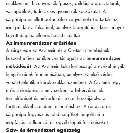
csökkentheti bizonyos ráktípusok, például a prosztatarák,
vastagbélrák, tüdőrák és gyomorrák kockázatát. A
sárgarépa emellett poliacetilén vegyületeket is tartalmaz,
mint például a falcarinol, amelyek laboratóriumi körülmények
között daganatellenes hatást mutattak.
Az immunrendszer erősítése
A sárgarépa az A-vitamin és a C-vitamin tartalmának
köszönhetően hatékonyan támogatja az
immunrendszer
működését
. Az A-vitamin kulcsfontosságú a nyálkahártyák
integritásának fenntartásában, amelyek az első védelmi
vonalat jelentik a kórokozókkal szemben. A C-vitamin egy
erős antioxidáns, amely serkenti a fehérvérsejtek
termelődését és működését, ezzel hozzájárulva a
fertőzésekkel szembeni ellenálláshoz. A rendszeres
sárgarépa fogyasztás tehát segíthet megelőzni a
megfázást, influenzát és egyéb légúti fertőzéseket.
Szív- és érrendszeri egészség