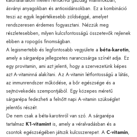
kalóriatartalom mellett rendkívül gazdag vitaminokban,
ásványi anyagokban és antioxidánsokban. Ez a kombináció
teszi az egyik legértékesebb zöldséggé, amelyet
rendszeresen érdemes fogyasztani. Nézzük meg
részletesebben, milyen kulcsfontosságú összetevők rejlenek
ebben a ropogós finomságban.
A legismertebb és legfontosabb vegyülete a
béta-karotin
,
amely a sárgarépa jellegzetes narancssárga színét adja. Ez
egy provitamin, ami azt jelenti, hogy a szervezetünk képes
azt A-vitaminná alakítani. Az A-vitamin létfontosságú a látás,
az immunrendszer működése, a bőr egészsége és a
sejtnövekedés szempontjából. Egy közepes méretű
sárgarépa fedezheti a felnőtt napi A-vitamin szükséglet
jelentős részét.
De nem csak a béta-karotinról van szó. A sárgarépa
tartalmaz
K1-vitamint
is, amely a véralvadásban és a
csontok egészségében játszik kulcsszerepet. A
C-vitamin
,