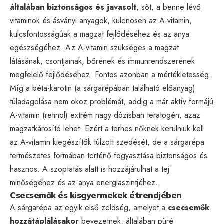
általában biztonságos és javasolt
, sőt, a benne lévő
vitaminok és ásványi anyagok, különösen az A-vitamin,
kulcsfontosságúak a magzat fejlődéséhez és az anya
egészségéhez. Az A-vitamin szükséges a magzat
látásának, csontjainak, bőrének és immunrendszerének
megfelelő fejlődéséhez. Fontos azonban a mértékletesség.
Míg a béta-karotin (a sárgarépában található előanyag)
túladagolása nem okoz problémát, addig a már aktív formájú
A-vitamin (retinol) extrém nagy dózisban teratogén, azaz
magzatkárosító lehet. Ezért a terhes nőknek kerülniük kell
az A-vitamin kiegészítők túlzott szedését, de a sárgarépa
természetes formában történő fogyasztása biztonságos és
hasznos. A szoptatás alatt is hozzájárulhat a tej
minőségéhez és az anya energiaszintjéhez.
Csecsemők és kisgyermekek étrendjében
A sárgarépa az egyik első zöldség, amelyet a
csecsemők
hozzátáplálásakor
bevezetnek, általában püré