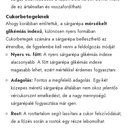
de ez ártalmatlan és visszafordítható.
Cukorbetegeknek
Ahogy korábban említettük, a sárgarépa
mérsékelt
glikémiás indexű
, különösen nyers formában.
Cukorbetegek számára a sárgarépa beilleszthető az
étrendbe, de figyelembe kell venni a feldolgozás módját.
Nyers vs. főtt:
A nyers sárgarépa glikémiás indexe
alacsonyabb. A főtt sárgarépa glikémiás indexe
magasabb lehet, ezért mértékkel érdemes fogyasztani.
Adagolás:
Fontos a megfelelő adagolás. Egy-két
közepes méretű sárgarépa általában nem okoz jelentős
vércukorszint emelkedést, de a nagy mennyiségű
sárgarépalé fogyasztása már igen.
Rost:
A rosttartalom segít lassítani a cukor felszívódását,
de a főzés során a rostok egy része lebomolhat.