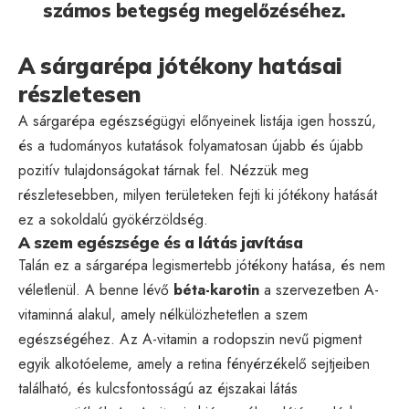
számos betegség megelőzéséhez.
A sárgarépa jótékony hatásai
részletesen
A sárgarépa egészségügyi előnyeinek listája igen hosszú,
és a tudományos kutatások folyamatosan újabb és újabb
pozitív tulajdonságokat tárnak fel. Nézzük meg
részletesebben, milyen területeken fejti ki jótékony hatását
ez a sokoldalú gyökérzöldség.
A szem egészsége és a látás javítása
Talán ez a sárgarépa legismertebb jótékony hatása, és nem
véletlenül. A benne lévő
béta-karotin
a szervezetben A-
vitaminná alakul, amely nélkülözhetetlen a szem
egészségéhez. Az A-vitamin a rodopszin nevű pigment
egyik alkotóeleme, amely a retina fényérzékelő sejtjeiben
található, és kulcsfontosságú az éjszakai látás