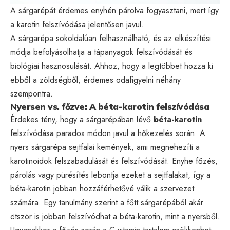
A sárgarépát érdemes enyhén párolva fogyasztani, mert így
a karotin felszívódása jelentősen javul.
A sárgarépa sokoldalúan felhasználható, és az elkészítési
módja befolyásolhatja a tápanyagok felszívódását és
biológiai hasznosulását. Ahhoz, hogy a legtöbbet hozza ki
ebből a zöldségből, érdemes odafigyelni néhány
szempontra.
Nyersen vs. főzve: A béta-karotin felszívódása
Érdekes tény, hogy a sárgarépában lévő
béta-karotin
felszívódása paradox módon javul a hőkezelés során. A
nyers sárgarépa sejtfalai kemények, ami megnehezíti a
karotinoidok felszabadulását és felszívódását. Enyhe főzés,
párolás vagy pürésítés lebontja ezeket a sejtfalakat, így a
béta-karotin jobban hozzáférhetővé válik a szervezet
számára. Egy tanulmány szerint a főtt sárgarépából akár
ötször is jobban felszívódhat a béta-karotin, mint a nyersből.