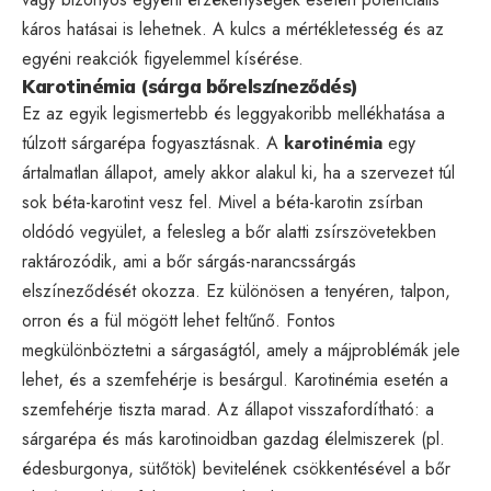
káros hatásai is lehetnek. A kulcs a mértékletesség és az
egyéni reakciók figyelemmel kísérése.
Karotinémia (sárga bőrelszíneződés)
Ez az egyik legismertebb és leggyakoribb mellékhatása a
túlzott sárgarépa fogyasztásnak. A
karotinémia
egy
ártalmatlan állapot, amely akkor alakul ki, ha a szervezet túl
sok béta-karotint vesz fel. Mivel a béta-karotin zsírban
oldódó vegyület, a felesleg a bőr alatti zsírszövetekben
raktározódik, ami a bőr sárgás-narancssárgás
elszíneződését okozza. Ez különösen a tenyéren, talpon,
orron és a fül mögött lehet feltűnő. Fontos
megkülönböztetni a sárgaságtól, amely a májproblémák jele
lehet, és a szemfehérje is besárgul. Karotinémia esetén a
szemfehérje tiszta marad. Az állapot visszafordítható: a
sárgarépa és más karotinoidban gazdag élelmiszerek (pl.
édesburgonya, sütőtök) bevitelének csökkentésével a bőr