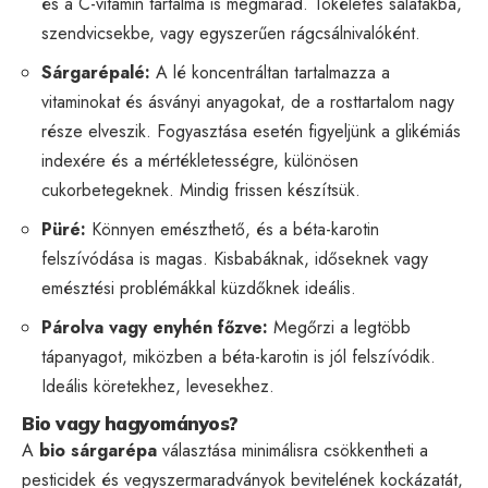
és a C-vitamin tartalma is megmarad. Tökéletes salátákba,
szendvicsekbe, vagy egyszerűen rágcsálnivalóként.
Sárgarépalé:
A lé koncentráltan tartalmazza a
vitaminokat és ásványi anyagokat, de a rosttartalom nagy
része elveszik. Fogyasztása esetén figyeljünk a glikémiás
indexére és a mértékletességre, különösen
cukorbetegeknek. Mindig frissen készítsük.
Püré:
Könnyen emészthető, és a béta-karotin
felszívódása is magas. Kisbabáknak, időseknek vagy
emésztési problémákkal küzdőknek ideális.
Párolva vagy enyhén főzve:
Megőrzi a legtöbb
tápanyagot, miközben a béta-karotin is jól felszívódik.
Ideális köretekhez, levesekhez.
Bio vagy hagyományos?
A
bio sárgarépa
választása minimálisra csökkentheti a
pesticidek és vegyszermaradványok bevitelének kockázatát,