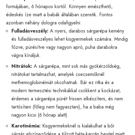
formájában, 6 hónapos kortól. Könnyen emészthető,
édeskés íze miatt a babák általában szeretik. Fontos
azonban néhány dologra odafigyelni:
Fulladásveszély:
A nyers, darabos sárgarépa kemény
és fulladásveszélyes lehet kisgyermekek számára. Mindig
főzve, pürésítve vagy nagyon apró, puha darabokra
vágva kínáljuk.
Nitrátok:
A sárgarépa, mint sok más gyökérzöldség,
nitrátokat tartalmazhat, amelyek csecsemőknél
methemoglobinémiát okozhatnak. Bár ez ritka és a
modern termesztési technikákkal csökkent a kockázat,
érdemes a sárgarépa pürét frissen elkészíteni, és nem
tartósítani (főleg nem fagyasztani), ha a baba még
nagyon kicsi (6 hónap alatt).
Karotinémia:
Kisgyermekeknél is kialakulhat a bőr
sárgás elszíneződése a túlzott béta-karotin bevitel miatt,