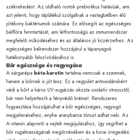
székrekedést. Az oldható rostok prebiotikus hatásúak, ami
azt jelenti, hogy táplálékul szolgálnak a vastagbélben élő
jótékony baktériumok számára. Ez elősegíti az egészséges
bélflóra fenntartását, ami létfontosságú az immunrendszer
megfelelő működéséhez és az általános jó közérzethez. Az
egészséges bélrendszer hozzájárul a tápanyagok
hatékonyabb felszívódásához is.
Bőr egészsége és ragyogása
A sárgarépa
béta-karotin
tartalma nemcsak a szemnek,
hanem a bőrnek is jót tesz. Ez a vegyület antioxidánsként
védi a bőrt a káros UV-sugárzás okozta oxidatív stressztől,
bár nem helyettesíti a fényvédő krémet. Rendszeres
fogyasztása hozzájárulhat a bőr egészséges, ragyogó
megjelenéséhez, enyhe aranybarna tónust adhat neki. Az
A-vitamin alapvető a sejtek megújulásához, így segíthet a
bőr rugalmasságának megőrzésében és a korai öregedési