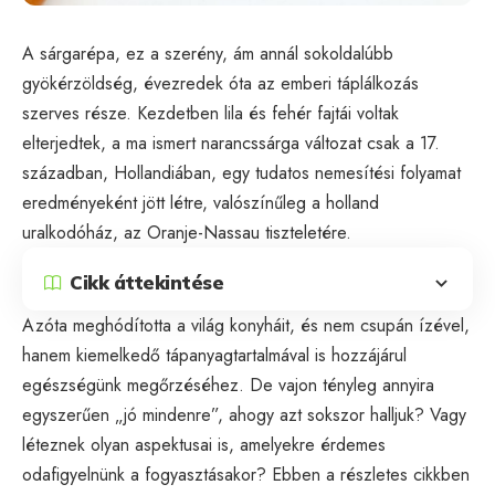
A sárgarépa, ez a szerény, ám annál sokoldalúbb
gyökérzöldség, évezredek óta az emberi táplálkozás
szerves része. Kezdetben lila és fehér fajtái voltak
elterjedtek, a ma ismert narancssárga változat csak a 17.
században, Hollandiában, egy tudatos nemesítési folyamat
eredményeként jött létre, valószínűleg a holland
uralkodóház, az Oranje-Nassau tiszteletére.
Cikk áttekintése
Azóta meghódította a világ konyháit, és nem csupán ízével,
hanem kiemelkedő tápanyagtartalmával is hozzájárul
egészségünk megőrzéséhez. De vajon tényleg annyira
egyszerűen „jó mindenre”, ahogy azt sokszor halljuk? Vagy
léteznek olyan aspektusai is, amelyekre érdemes
odafigyelnünk a fogyasztásakor? Ebben a részletes cikkben