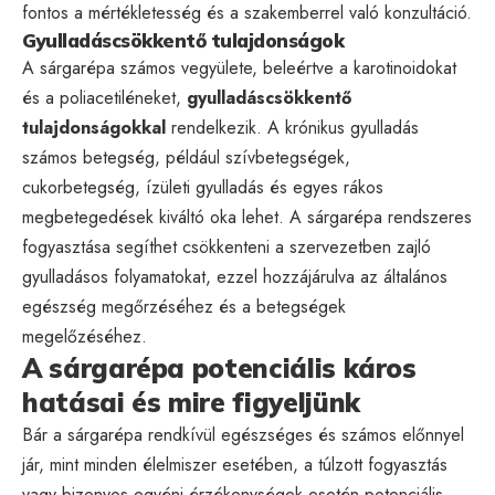
fontos a mértékletesség és a szakemberrel való konzultáció.
Gyulladáscsökkentő tulajdonságok
A sárgarépa számos vegyülete, beleértve a karotinoidokat
és a poliacetiléneket,
gyulladáscsökkentő
tulajdonságokkal
rendelkezik. A krónikus gyulladás
számos betegség, például szívbetegségek,
cukorbetegség, ízületi gyulladás és egyes rákos
megbetegedések kiváltó oka lehet. A sárgarépa rendszeres
fogyasztása segíthet csökkenteni a szervezetben zajló
gyulladásos folyamatokat, ezzel hozzájárulva az általános
egészség megőrzéséhez és a betegségek
megelőzéséhez.
A sárgarépa potenciális káros
hatásai és mire figyeljünk
Bár a sárgarépa rendkívül egészséges és számos előnnyel
jár, mint minden élelmiszer esetében, a túlzott fogyasztás
vagy bizonyos egyéni érzékenységek esetén potenciális