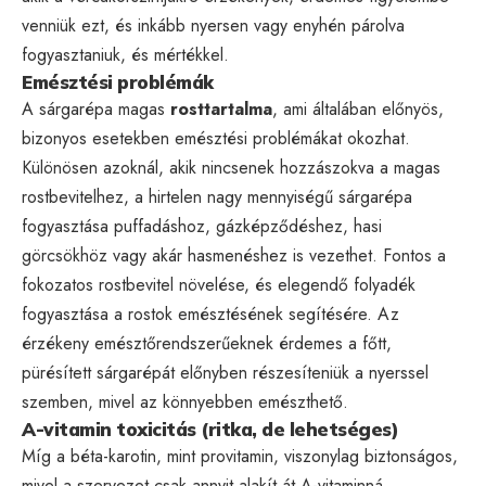
venniük ezt, és inkább nyersen vagy enyhén párolva
fogyasztaniuk, és mértékkel.
Emésztési problémák
A sárgarépa magas
rosttartalma
, ami általában előnyös,
bizonyos esetekben emésztési problémákat okozhat.
Különösen azoknál, akik nincsenek hozzászokva a magas
rostbevitelhez, a hirtelen nagy mennyiségű sárgarépa
fogyasztása puffadáshoz, gázképződéshez, hasi
görcsökhöz vagy akár hasmenéshez is vezethet. Fontos a
fokozatos rostbevitel növelése, és elegendő folyadék
fogyasztása a rostok emésztésének segítésére. Az
érzékeny emésztőrendszerűeknek érdemes a főtt,
pürésített sárgarépát előnyben részesíteniük a nyerssel
szemben, mivel az könnyebben emészthető.
A-vitamin toxicitás (ritka, de lehetséges)
Míg a béta-karotin, mint provitamin, viszonylag biztonságos,
mivel a szervezet csak annyit alakít át A-vitaminná,