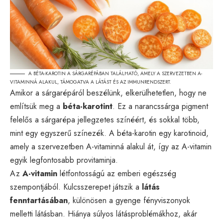
A BÉTA-KAROTIN A SÁRGARÉPÁBAN TALÁLHATÓ, AMELY A SZERVEZETBEN A-
VITAMINNÁ ALAKUL, TÁMOGATVA A LÁTÁST ÉS AZ IMMUNRENDSZERT.
Amikor a sárgarépáról beszélünk, elkerülhetetlen, hogy ne
említsük meg a
béta-karotint
. Ez a narancssárga pigment
felelős a sárgarépa jellegzetes színéért, és sokkal több,
mint egy egyszerű színezék. A béta-karotin egy karotinoid,
amely a szervezetben A-vitaminná alakul át, így az A-vitamin
egyik legfontosabb provitaminja.
Az
A-vitamin
létfontosságú az emberi egészség
szempontjából. Kulcsszerepet játszik a
látás
fenntartásában
, különösen a gyenge fényviszonyok
melletti látásban. Hiánya súlyos látásproblémákhoz, akár