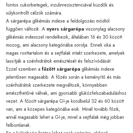
fontos cukorbetegek, inzulinrezisztenciával küzdők és
súlykontrollt célzók számára.
A sárgarépa glikémiás indexe a feldolgozási módtól
függően változik. A
nyers sárgarépa
viszonylag alacsony
glikémiás indexszel rendelkezik, általában 16 és 30 között
mozog, ami alacsony kategóriába sorolja. Ennek oka a
magas rosttartalom és a sejtfalak intakt szerkezete, amelyek
lassítják a szénhidrátok emésztését és felszívódását.
Ezzel szemben a
főzött sárgarépa
glikémiás indexe
jelentősen magasabb. A főzés során a keményítő és más
szénhidrátok szerkezete megváltozik, könnyebben
emészthetővé válnak, ami gyorsabb glükózfelszabaduláshoz
vezet. A főzött sárgarépa GI-je körülbelül 32 és 60 között
van, ami a közepes kategóriába esik. Minél tovább főzik,
annál magasabb lehet a GI-je, mivel a sejtfalak még jobban
felbomlanak.