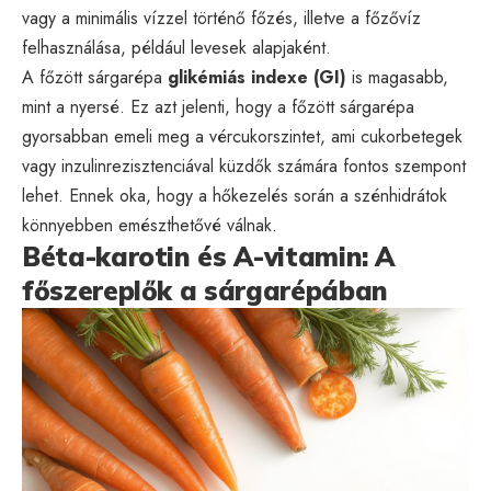
vagy a minimális vízzel történő főzés, illetve a főzővíz
felhasználása, például levesek alapjaként.
A főzött sárgarépa
glikémiás indexe (GI)
is magasabb,
mint a nyersé. Ez azt jelenti, hogy a főzött sárgarépa
gyorsabban emeli meg a vércukorszintet, ami cukorbetegek
vagy inzulinrezisztenciával küzdők számára fontos szempont
lehet. Ennek oka, hogy a hőkezelés során a szénhidrátok
könnyebben emészthetővé válnak.
Béta-karotin és A-vitamin: A
főszereplők a sárgarépában