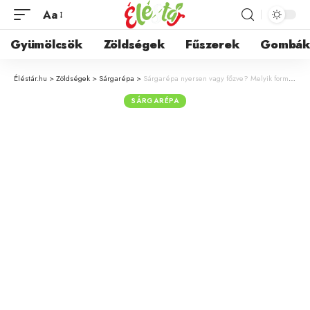
Aa
Gyümölcsök
Zöldségek
Fűszerek
Gombá
Éléstár.hu
>
Zöldségek
>
Sárgarépa
>
Sárgarépa nyersen vagy főzve? Melyik forma az egészségesebb?
SÁRGARÉPA