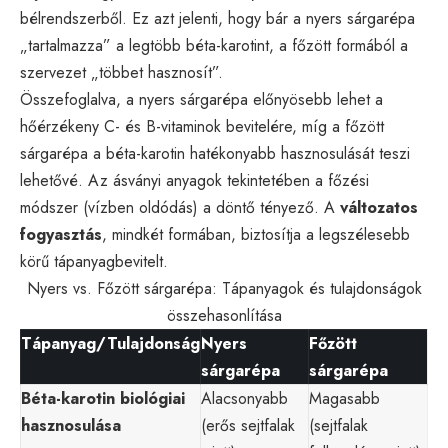
bélrendszerből. Ez azt jelenti, hogy bár a nyers sárgarépa
„tartalmazza” a legtöbb béta-karotint, a főzött formából a
szervezet „többet hasznosít”.
Összefoglalva, a nyers sárgarépa előnyösebb lehet a
hőérzékeny C- és B-vitaminok bevitelére, míg a főzött
sárgarépa a béta-karotin hatékonyabb hasznosulását teszi
lehetővé. Az ásványi anyagok tekintetében a főzési
módszer (vízben oldódás) a döntő tényező. A
változatos
fogyasztás
, mindkét formában, biztosítja a legszélesebb
körű tápanyagbevitelt.
Nyers vs. Főzött sárgarépa: Tápanyagok és tulajdonságok
összehasonlítása
Tápanyag/Tulajdonság
Nyers
Főzött
sárgarépa
sárgarépa
Béta-karotin biológiai
Alacsonyabb
Magasabb
hasznosulása
(erős sejtfalak
(sejtfalak