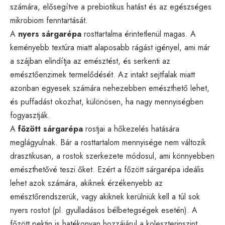
számára, elősegítve a prebiotikus hatást és az egészséges
mikrobiom fenntartását.
A
nyers sárgarépa
rosttartalma érintetlenül magas. A
keményebb textúra miatt alaposabb rágást igényel, ami már
a szájban elindítja az emésztést, és serkenti az
emésztőenzimek termelődését. Az intakt sejtfalak miatt
azonban egyesek számára nehezebben emészthető lehet,
és puffadást okozhat, különösen, ha nagy mennyiségben
fogyasztják.
A
főzött sárgarépa
rostjai a hőkezelés hatására
meglágyulnak. Bár a rosttartalom mennyisége nem változik
drasztikusan, a rostok szerkezete módosul, ami könnyebben
emészthetővé teszi őket. Ezért a főzött sárgarépa ideális
lehet azok számára, akiknek érzékenyebb az
emésztőrendszerük, vagy akiknek kerülniük kell a túl sok
nyers rostot (pl. gyulladásos bélbetegségek esetén). A
főzött pektin is hatékonyan hozzájárul a koleszterinszint