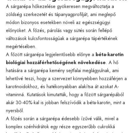
A sárgarépa hőkezelése gyökeresen megváltoztatja a
zöldség szerkezetét és tápanyagprofilját, ami meglepő
módon bizonyos esetekben növeli az egészségügyi
előnyöket. A főzés, párolás vagy sütés során fellépő
változások kulcsfontosságúak a sárgarépa tápértékének
megértésében.
A főzött sárgarépa legjelentősebb előnye a
béta-karotin
biológiai hozzáférhetőségének növekedése
. A hő
hatására a sárgarépa kemény sejtfalai meglágyulnak, ami
lehetővé teszi, hogy a szervezet könnyebben hozzáférjen a
karotinoidokhoz, és hatékonyabban alakítsa át azokat A-
vitaminná. Kutatások kimutatták, hogy a főzött sárgarépából
akár 30-40%-kal is jobban felszívódik a béta-karotin, mint a
nyersből.
A főzés során a sárgarépa édesebb ízűvé válik, mivel a
komplex szénhidrátok egy része egyszerűbb cukrokká