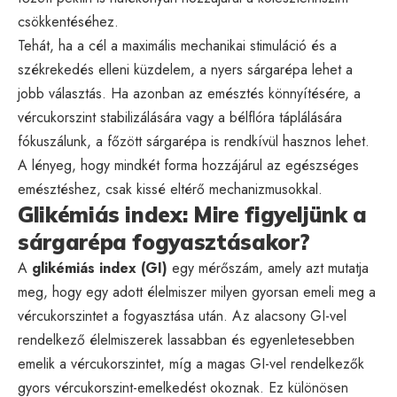
csökkentéséhez.
Tehát, ha a cél a maximális mechanikai stimuláció és a
székrekedés elleni küzdelem, a nyers sárgarépa lehet a
jobb választás. Ha azonban az emésztés könnyítésére, a
vércukorszint stabilizálására vagy a bélflóra táplálására
fókuszálunk, a főzött sárgarépa is rendkívül hasznos lehet.
A lényeg, hogy mindkét forma hozzájárul az egészséges
emésztéshez, csak kissé eltérő mechanizmusokkal.
Glikémiás index: Mire figyeljünk a
sárgarépa fogyasztásakor?
A
glikémiás index (GI)
egy mérőszám, amely azt mutatja
meg, hogy egy adott élelmiszer milyen gyorsan emeli meg a
vércukorszintet a fogyasztása után. Az alacsony GI-vel
rendelkező élelmiszerek lassabban és egyenletesebben
emelik a vércukorszintet, míg a magas GI-vel rendelkezők
gyors vércukorszint-emelkedést okoznak. Ez különösen