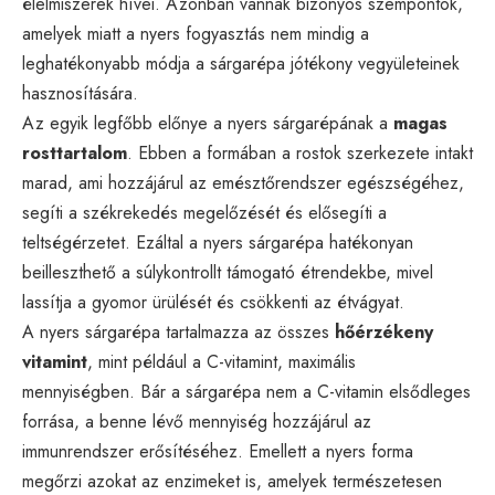
élelmiszerek hívei. Azonban vannak bizonyos szempontok,
amelyek miatt a nyers fogyasztás nem mindig a
leghatékonyabb módja a sárgarépa jótékony vegyületeinek
hasznosítására.
Az egyik legfőbb előnye a nyers sárgarépának a
magas
rosttartalom
. Ebben a formában a rostok szerkezete intakt
marad, ami hozzájárul az emésztőrendszer egészségéhez,
segíti a székrekedés megelőzését és elősegíti a
teltségérzetet. Ezáltal a nyers sárgarépa hatékonyan
beilleszthető a súlykontrollt támogató étrendekbe, mivel
lassítja a gyomor ürülését és csökkenti az étvágyat.
A nyers sárgarépa tartalmazza az összes
hőérzékeny
vitamint
, mint például a C-vitamint, maximális
mennyiségben. Bár a sárgarépa nem a C-vitamin elsődleges
forrása, a benne lévő mennyiség hozzájárul az
immunrendszer erősítéséhez. Emellett a nyers forma
megőrzi azokat az enzimeket is, amelyek természetesen