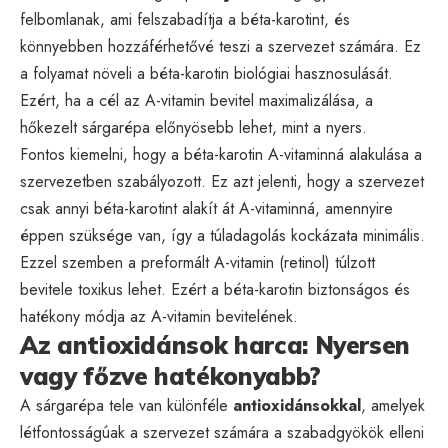
felbomlanak, ami felszabadítja a béta-karotint, és
könnyebben hozzáférhetővé teszi a szervezet számára. Ez
a folyamat növeli a béta-karotin biológiai hasznosulását.
Ezért, ha a cél az A-vitamin bevitel maximalizálása, a
hőkezelt sárgarépa előnyösebb lehet, mint a nyers.
Fontos kiemelni, hogy a béta-karotin A-vitaminná alakulása a
szervezetben szabályozott. Ez azt jelenti, hogy a szervezet
csak annyi béta-karotint alakít át A-vitaminná, amennyire
éppen szüksége van, így a túladagolás kockázata minimális.
Ezzel szemben a preformált A-vitamin (retinol) túlzott
bevitele toxikus lehet. Ezért a béta-karotin biztonságos és
hatékony módja az A-vitamin bevitelének.
Az antioxidánsok harca: Nyersen
vagy főzve hatékonyabb?
A sárgarépa tele van különféle
antioxidánsokkal
, amelyek
létfontosságúak a szervezet számára a szabadgyökök elleni