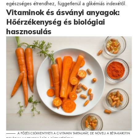
egészséges étrendhez, függetlenül a glikémiás indexétől.
Vitaminok és ásványi anyagok:
Hőérzékenység és biológiai
hasznosulás
A FŐZÉS CSÖKKENTHETI A C-VITAMIN TARTALMÁT, DE NÖVELI A BÉTA-KAROTIN