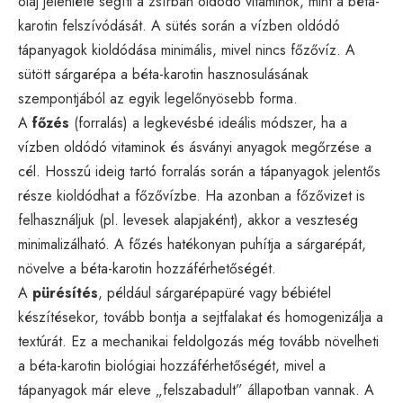
olaj jelenléte segíti a zsírban oldódó vitaminok, mint a béta-
karotin felszívódását. A sütés során a vízben oldódó
tápanyagok kioldódása minimális, mivel nincs főzővíz. A
sütött sárgarépa a béta-karotin hasznosulásának
szempontjából az egyik legelőnyösebb forma.
A
főzés
(forralás) a legkevésbé ideális módszer, ha a
vízben oldódó vitaminok és ásványi anyagok megőrzése a
cél. Hosszú ideig tartó forralás során a tápanyagok jelentős
része kioldódhat a főzővízbe. Ha azonban a főzővizet is
felhasználjuk (pl. levesek alapjaként), akkor a veszteség
minimalizálható. A főzés hatékonyan puhítja a sárgarépát,
növelve a béta-karotin hozzáférhetőségét.
A
pürésítés
, például sárgarépapüré vagy bébiétel
készítésekor, tovább bontja a sejtfalakat és homogenizálja a
textúrát. Ez a mechanikai feldolgozás még tovább növelheti
a béta-karotin biológiai hozzáférhetőségét, mivel a
tápanyagok már eleve „felszabadult” állapotban vannak. A