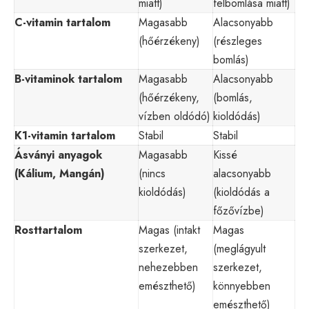
miatt)
felbomlása miatt)
C-vitamin tartalom
Magasabb
Alacsonyabb
(hőérzékeny)
(részleges
bomlás)
B-vitaminok tartalom
Magasabb
Alacsonyabb
(hőérzékeny,
(bomlás,
vízben oldódó)
kioldódás)
K1-vitamin tartalom
Stabil
Stabil
Ásványi anyagok
Magasabb
Kissé
(Kálium, Mangán)
(nincs
alacsonyabb
kioldódás)
(kioldódás a
főzővízbe)
Rosttartalom
Magas (intakt
Magas
szerkezet,
(meglágyult
nehezebben
szerkezet,
emészthető)
könnyebben
emészthető)