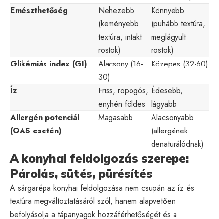
Emészthetőség
Nehezebb
Könnyebb
(keményebb
(puhább textúra,
textúra, intakt
meglágyult
rostok)
rostok)
Glikémiás index (GI)
Alacsony (16-
Közepes (32-60)
30)
Íz
Friss, ropogós,
Édesebb,
enyhén földes
lágyabb
Allergén potenciál
Magasabb
Alacsonyabb
(OAS esetén)
(allergének
denaturálódnak)
A konyhai feldolgozás szerepe:
Párolás, sütés, pürésítés
A sárgarépa konyhai feldolgozása nem csupán az íz és
textúra megváltoztatásáról szól, hanem alapvetően
befolyásolja a tápanyagok hozzáférhetőségét és a