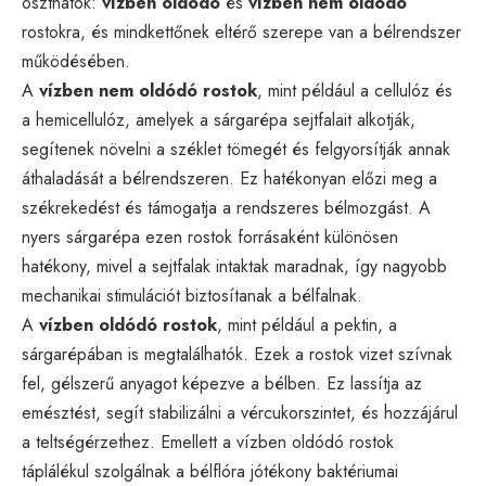
oszthatók:
vízben oldódó
és
vízben nem oldódó
rostokra, és mindkettőnek eltérő szerepe van a bélrendszer
működésében.
A
vízben nem oldódó rostok
, mint például a cellulóz és
a hemicellulóz, amelyek a sárgarépa sejtfalait alkotják,
segítenek növelni a széklet tömegét és felgyorsítják annak
áthaladását a bélrendszeren. Ez hatékonyan előzi meg a
székrekedést és támogatja a rendszeres bélmozgást. A
nyers sárgarépa ezen rostok forrásaként különösen
hatékony, mivel a sejtfalak intaktak maradnak, így nagyobb
mechanikai stimulációt biztosítanak a bélfalnak.
A
vízben oldódó rostok
, mint például a pektin, a
sárgarépában is megtalálhatók. Ezek a rostok vizet szívnak
fel, gélszerű anyagot képezve a bélben. Ez lassítja az
emésztést, segít stabilizálni a vércukorszintet, és hozzájárul
a teltségérzethez. Emellett a vízben oldódó rostok
táplálékul szolgálnak a bélflóra jótékony baktériumai