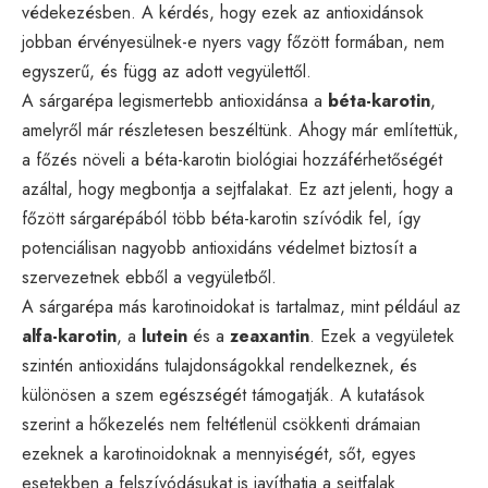
védekezésben. A kérdés, hogy ezek az antioxidánsok
jobban érvényesülnek-e nyers vagy főzött formában, nem
egyszerű, és függ az adott vegyülettől.
A sárgarépa legismertebb antioxidánsa a
béta-karotin
,
amelyről már részletesen beszéltünk. Ahogy már említettük,
a főzés növeli a béta-karotin biológiai hozzáférhetőségét
azáltal, hogy megbontja a sejtfalakat. Ez azt jelenti, hogy a
főzött sárgarépából több béta-karotin szívódik fel, így
potenciálisan nagyobb antioxidáns védelmet biztosít a
szervezetnek ebből a vegyületből.
A sárgarépa más karotinoidokat is tartalmaz, mint például az
alfa-karotin
, a
lutein
és a
zeaxantin
. Ezek a vegyületek
szintén antioxidáns tulajdonságokkal rendelkeznek, és
különösen a szem egészségét támogatják. A kutatások
szerint a hőkezelés nem feltétlenül csökkenti drámaian
ezeknek a karotinoidoknak a mennyiségét, sőt, egyes
esetekben a felszívódásukat is javíthatja a sejtfalak