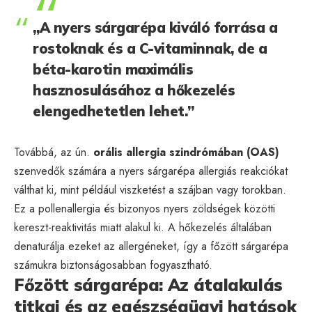
„A nyers sárgarépa kiváló forrása a
rostoknak és a C-vitaminnak, de a
béta-karotin maximális
hasznosulásához a hőkezelés
elengedhetetlen lehet.”
Továbbá, az ún.
orális allergia szindrómában (OAS)
szenvedők számára a nyers sárgarépa allergiás reakciókat
válthat ki, mint például viszketést a szájban vagy torokban.
Ez a pollenallergia és bizonyos nyers zöldségek közötti
kereszt-reaktivitás miatt alakul ki. A hőkezelés általában
denaturálja ezeket az allergéneket, így a főzött sárgarépa
számukra biztonságosabban fogyasztható.
Főzött sárgarépa: Az átalakulás
titkai és az egészségügyi hatások