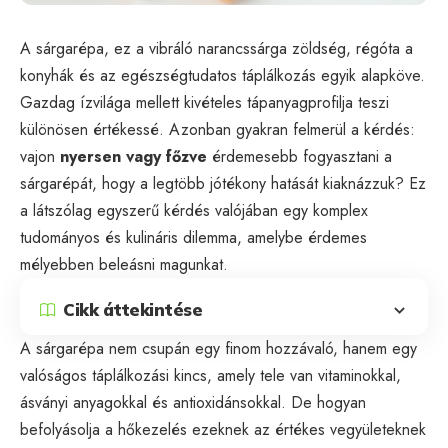
A sárgarépa, ez a vibráló narancssárga zöldség, régóta a
konyhák és az egészségtudatos táplálkozás egyik alapköve.
Gazdag ízvilága mellett kivételes tápanyagprofilja teszi
különösen értékessé. Azonban gyakran felmerül a kérdés:
vajon
nyersen vagy főzve
érdemesebb fogyasztani a
sárgarépát, hogy a legtöbb jótékony hatását kiaknázzuk? Ez
a látszólag egyszerű kérdés valójában egy komplex
tudományos és kulináris dilemma, amelybe érdemes
mélyebben beleásni magunkat.
Cikk áttekintése
A sárgarépa nem csupán egy finom hozzávaló, hanem egy
valóságos táplálkozási kincs, amely tele van vitaminokkal,
ásványi anyagokkal és antioxidánsokkal. De hogyan
befolyásolja a hőkezelés ezeknek az értékes vegyületeknek