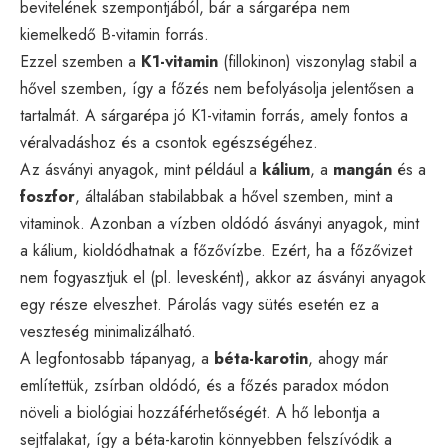
bevitelének szempontjából, bár a sárgarépa nem
kiemelkedő B-vitamin forrás.
Ezzel szemben a
K1-vitamin
(fillokinon) viszonylag stabil a
hővel szemben, így a főzés nem befolyásolja jelentősen a
tartalmát. A sárgarépa jó K1-vitamin forrás, amely fontos a
véralvadáshoz és a csontok egészségéhez.
Az ásványi anyagok, mint például a
kálium
, a
mangán
és a
foszfor
, általában stabilabbak a hővel szemben, mint a
vitaminok. Azonban a vízben oldódó ásványi anyagok, mint
a kálium, kioldódhatnak a főzővízbe. Ezért, ha a főzővizet
nem fogyasztjuk el (pl. levesként), akkor az ásványi anyagok
egy része elveszhet. Párolás vagy sütés esetén ez a
veszteség minimalizálható.
A legfontosabb tápanyag, a
béta-karotin
, ahogy már
említettük, zsírban oldódó, és a főzés paradox módon
növeli a biológiai hozzáférhetőségét. A hő lebontja a
sejtfalakat, így a béta-karotin könnyebben felszívódik a