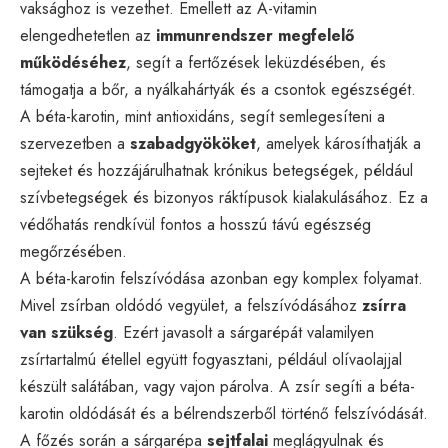
vaksághoz is vezethet. Emellett az A-vitamin
elengedhetetlen az
immunrendszer megfelelő
működéséhez
, segít a fertőzések leküzdésében, és
támogatja a bőr, a nyálkahártyák és a csontok egészségét.
A béta-karotin, mint antioxidáns, segít semlegesíteni a
szervezetben a
szabadgyököket
, amelyek károsíthatják a
sejteket és hozzájárulhatnak krónikus betegségek, például
szívbetegségek és bizonyos ráktípusok kialakulásához. Ez a
védőhatás rendkívül fontos a hosszú távú egészség
megőrzésében.
A béta-karotin felszívódása azonban egy komplex folyamat.
Mivel zsírban oldódó vegyület, a felszívódásához
zsírra
van szükség
. Ezért javasolt a sárgarépát valamilyen
zsírtartalmú étellel együtt fogyasztani, például olívaolajjal
készült salátában, vagy vajon párolva. A zsír segíti a béta-
karotin oldódását és a bélrendszerből történő felszívódását.
A főzés során a sárgarépa
sejtfalai
meglágyulnak és