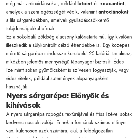
még más antioxidánsokat, például
luteint
és
zeaxantint
,
amelyek a szem egészségét védik, valamint
antociánokat
a lila sárgarépákban, amelyek gyulladáscsökkentő
tulajdonságokkal bírnak.
Ez a sokoldalú zöldség alacsony kalóriatartalmú, így kiválóan
illeszkedik a súlykontrollt célzó étrendekbe is. Egy közepes
méretű sárgarépa mindössze körülbelül 25 kalóriát tartalmaz,
miközben jelentős mennyiségű tápanyagot biztosít. Édes
íze miatt sokan gyümölcsként is szívesen fogyasztják, vagy
édes ételek, például sütemények alapanyagaként
használják.
Nyers sárgarépa: Előnyök és
kihívások
A nyers sárgarépa ropogós textúrájával és friss ízével sokak
kedvenc nassolnivalója. Ennek a formának számos előnye
van, különösen azok számára, akik a feldolgozatlan