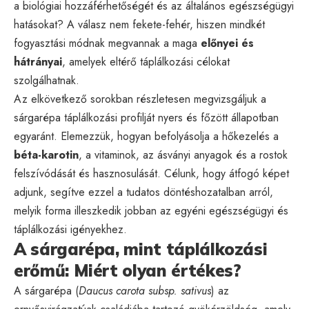
a biológiai hozzáférhetőségét és az általános egészségügyi
hatásokat? A válasz nem fekete-fehér, hiszen mindkét
fogyasztási módnak megvannak a maga
előnyei és
hátrányai
, amelyek eltérő táplálkozási célokat
szolgálhatnak.
Az elkövetkező sorokban részletesen megvizsgáljuk a
sárgarépa táplálkozási profilját nyers és főzött állapotban
egyaránt. Elemezzük, hogyan befolyásolja a hőkezelés a
béta-karotin
, a vitaminok, az ásványi anyagok és a rostok
felszívódását és hasznosulását. Célunk, hogy átfogó képet
adjunk, segítve ezzel a tudatos döntéshozatalban arról,
melyik forma illeszkedik jobban az egyéni egészségügyi és
táplálkozási igényekhez.
A sárgarépa, mint táplálkozási
erőmű: Miért olyan értékes?
A sárgarépa (
Daucus carota subsp. sativus
) az