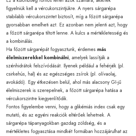
Ez a különbség fontos lehet azok számára, akiknek
figyelniük kell a vércukorszintjükre. A nyers sárgarépa
stabilabb vércukorszintet biztosít, míg a főzött sárgarépa
gyorsabban emelheti azt. Ez azonban nem jelenti azt, hogy
a főzött sárgarépa tiltott lenne. A kulcs a mértékletesség és
a kombinálás.
Ha főzött sárgarépát fogyasztunk, érdemes
más
élelmiszerekkel kombinálni
, amelyek lassítják a
szénhidrátok felszívódását. Ilyenek például a fehérjék (pl.
csirkehús, hal) és az egészséges zsírok (pl. olívaolaj,
avokádó). Egy étkezésen belül, ahol más alacsony GI-jű
élelmiszerek is szerepelnek, a főzött sárgarépa hatása a
vércukorszintre kiegyenlítődik.
Fontos figyelembe venni, hogy a glikémiás index csak egy
mutató, és az egyéni reakciók eltérőek lehetnek. A
sárgarépa tápanyagokban gazdag zöldség, és a
mértékletes fogyasztása mindkét formában hozzájárulhat az