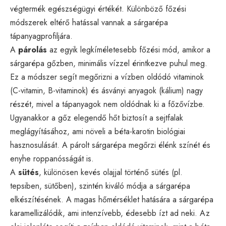
végtermék egészségügyi értékét. Különböző főzési
módszerek eltérő hatással vannak a sárgarépa
tápanyagprofiljára.
A
párolás
az egyik legkíméletesebb főzési mód, amikor a
sárgarépa gőzben, minimális vízzel érintkezve puhul meg.
Ez a módszer segít megőrizni a vízben oldódó vitaminok
(C-vitamin, B-vitaminok) és ásványi anyagok (kálium) nagy
részét, mivel a tápanyagok nem oldódnak ki a főzővízbe.
Ugyanakkor a gőz elegendő hőt biztosít a sejtfalak
meglágyításához, ami növeli a béta-karotin biológiai
hasznosulását. A párolt sárgarépa megőrzi élénk színét és
enyhe roppanósságát is.
A
sütés
, különösen kevés olajjal történő sütés (pl.
tepsiben, sütőben), szintén kiváló módja a sárgarépa
elkészítésének. A magas hőmérséklet hatására a sárgarépa
karamellizálódik, ami intenzívebb, édesebb ízt ad neki. Az