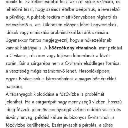
bomlik le. Ez kellemesebbé teszi az ízét sokak számára, és
lehetővé teszi, hogy számos ételbe beépítsük, a levesektől
a pürékig. A puhább textúra miatt könnyebben rágható és
emészthető is, ami különösen előnyös lehet kisgyermekek,
idősek vagy emésztési problémákkal küzdők számára.
Ugyanakkor fontos megjegyezni, hogy a hőkezelésnek
vannak hátrányai is. A
hőérzékeny vitaminok
, mint például
a C-vitamin, részben vagy teljesen lebomlanak a főzés
során. Bár a sárgarépa nem a C-vitamin elsődleges forrása,
a veszteség mégis számottevő lehet. Hasonlóképpen,
egyes B-vitaminok is károsodhatnak a magas hőmérséklet
hatására.
A tápanyagok kioldódása a főzővízbe is problémát
jelenthet. Ha a sárgarépát nagy mennyiségű vízben, hosszú
ideig főzzük, jelentős mennyiségű vízben oldódó vitamin és
ásványi anyag, például kálium és bizonyos B-vitaminok, a
főzővízbe kerülhetnek. Ezért javasolt a párolás, a sütés