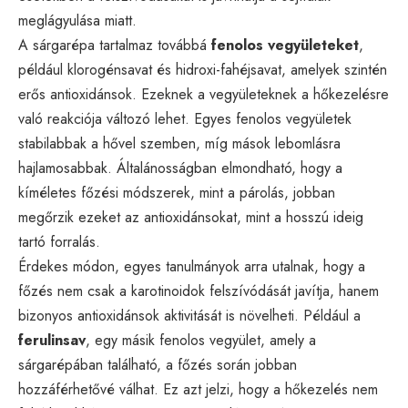
meglágyulása miatt.
A sárgarépa tartalmaz továbbá
fenolos vegyületeket
,
például klorogénsavat és hidroxi-fahéjsavat, amelyek szintén
erős antioxidánsok. Ezeknek a vegyületeknek a hőkezelésre
való reakciója változó lehet. Egyes fenolos vegyületek
stabilabbak a hővel szemben, míg mások lebomlásra
hajlamosabbak. Általánosságban elmondható, hogy a
kíméletes főzési módszerek, mint a párolás, jobban
megőrzik ezeket az antioxidánsokat, mint a hosszú ideig
tartó forralás.
Érdekes módon, egyes tanulmányok arra utalnak, hogy a
főzés nem csak a karotinoidok felszívódását javítja, hanem
bizonyos antioxidánsok aktivitását is növelheti. Például a
ferulinsav
, egy másik fenolos vegyület, amely a
sárgarépában található, a főzés során jobban
hozzáférhetővé válhat. Ez azt jelzi, hogy a hőkezelés nem