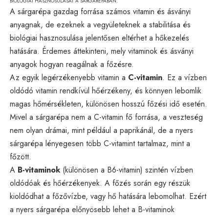
BIOLÓGIAI HASZNOSULÁSÁT A SÁRGARÉPÁBAN.
A sárgarépa gazdag forrása számos vitamin és ásványi
anyagnak, de ezeknek a vegyületeknek a stabilitása és
biológiai hasznosulása jelentősen eltérhet a hőkezelés
hatására. Érdemes áttekinteni, mely vitaminok és ásványi
anyagok hogyan reagálnak a főzésre.
Az egyik legérzékenyebb vitamin a
C-vitamin
. Ez a vízben
oldódó vitamin rendkívül hőérzékeny, és könnyen lebomlik
magas hőmérsékleten, különösen hosszú főzési idő esetén.
Mivel a sárgarépa nem a C-vitamin fő forrása, a veszteség
nem olyan drámai, mint például a paprikánál, de a nyers
sárgarépa lényegesen több C-vitamint tartalmaz, mint a
főzött.
A
B-vitaminok
(különösen a B6-vitamin) szintén vízben
oldódóak és hőérzékenyek. A főzés során egy részük
kioldódhat a főzővízbe, vagy hő hatására lebomolhat. Ezért
a nyers sárgarépa előnyösebb lehet a B-vitaminok