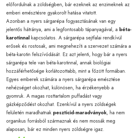
előfordulnak a zöldségben, bár ezeknek az enzimeknek az
emberi emésztésre gyakorolt hatása vitatott.
Azonban a nyers sárgarépa fogyasztásának van egy
jelentős hátránya, ami a legfontosabb tápanyagával, a
béta-
karotinnal
kapcsolatos. A sárgarépa sejtfalai rendkívül
erősek és rostosak, ami megnehezíti a szervezet számára a
béta-karotin felszívódását. Ez azt jelenti, hogy bár a nyers
sárgarépa tele van béta-karotinnal, annak biológiai
hozzáférhetősége korlátozottabb, mint a főzött formában.
Egyes emberek számára a nyers sárgarépa emésztése
nehézséget okozhat, különösen, ha érzékenyebb a
gyomruk. A magas rosttartalom puffadást vagy
gázképződést okozhat. Ezenkívül a nyers zöldségek
felületén maradhatnak
peszticid-maradványok
, ha nem
organikus forrásból származnak és nem mossák meg
alaposan, bár ez minden nyers zöldségre igaz.