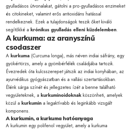
gyulladásos útvonalakat, gátolni a pro-gyulladásos enzimeket
és citokineket, valamint erős antioxidáns hatással
rendelkeznek. Ezek a tulajdonságok teszik őket kiváló
segítőkké a
krónikus gyulladás elleni küzdelemben
.
A kurkuma: az aranyszínű
csodaszer
A
kurkuma
(Curcuma longa), más néven indiai sáfrány, egy
gyökértörzs, amely a gyömbérfélék családjába tartozik.
Évezredek óta kulcsszerepet játszik az indiai konyhában, az
ayurvédikus gyógyászatban és a vallási szertartásokban.
Élénk sárga színét és jellegzetes ízét a benne található
vegyületeknek, a
kurkuminoidoknak
köszönheti, amelyek
közül a
kurkumin
a legaktívabb és leginkább vizsgált
komponens.
A kurkumin, a kurkuma hatóanyaga
A kurkumin egy polifenol vegyület, amely a kurkuma