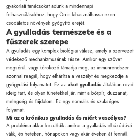
gyakorlati tanácsokat adunk a mindennapi
felhasználásukhoz, hogy Ön is kihasználhassa ezen
csodálatos növények gyógyító erejét.
A gyulladás természete és a
fűszerek szerepe
A gyulladás egy komplex biológiai válasz, amely a szervezet
védekező mechanizmusának része. Amikor egy szövet
megsérül, vagy kórokozó támadja meg, az immunrendszer
azonnal reagál, hogy elhárítsa a veszélyt és megkezdje a
gyógyulási folyamatot. Ez az
akut gyulladás
általában rövid
ideig tart, és olyan tünetekkel jár, mint a bőrpír, duzzanat,
melegség és fájdalom. Ez egy normális és szükséges
folyamat.
Mi az a krónikus gyulladás és miért veszélyes?
A probléma akkor kezdődik, amikor a gyulladás elhúzódóvá
válik, és heteken, hónapokon vagy akár éveken át fennáll.