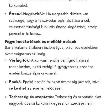
kurkumából.
Étrend-kiegészítők:
Ha magasabb dózisra van
szüksége, vagy a felszívódás optimalizálása a cél,
választhat minőségi kurkumin étrend-kiegészítőt, amely
piperint is tartalmaz.
Figyelmeztetések és mellékhatások
Bár a kurkuma általában biztonságos, bizonyos esetekben
óvatosságra van szükség:
Vérhígítók:
A kurkumin enyhe vérhígító hatással
rendelkezhet, ezért vérhígító gyógyszerek szedése
esetén konzultáljon orvosával.
Epekő:
Epekő esetén fokozott óvatosság javasolt, mivel
serkentheti az epe termelődését.
Terhesség és szoptatás:
Terhesség és szoptatás alatt
nagyobb dózisú kurkumin kiegészítők szedése nem