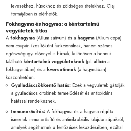
levesekhez, húsokhoz és zöldséges ételekhez. Olaj
formájában is elérhetők.
Fokhagyma és hagyma: a kéntartalmú
vegyületek titka
A
fokhagyma
(Allium sativum) és a
hagyma
(Allium cepa)
nem csupán ízesítőként funkcionálnak, hanem számos
egészségügyi előnnyel is bírnak, különösen a bennük
található
kéntartalmú vegyületeknek
(pl.
allicin
a
fokhagymában) és a
kvercetinnek
(a hagymában)
köszönhetően.
Gyulladáscsökkentő hatás:
Ezek a vegyületek gátolják
a gyulladásos citokinek termelődését és antioxidáns
hatással rendelkeznek.
Immunerősítés:
A fokhagyma és a hagyma régóta
ismertek immunerősítő és antimikrobiális tulajdonságaikról,
amelyek segíthetnek a fertőzések leküzdésében, ezáltal