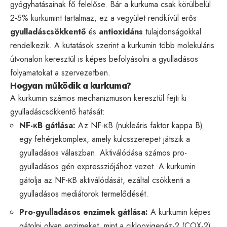
gyógyhatásainak fő felelőse. Bár a kurkuma csak körülbelül
2-5% kurkumint tartalmaz, ez a vegyület rendkívül erős
gyulladáscsökkentő
és
antioxidáns
tulajdonságokkal
rendelkezik. A kutatások szerint a kurkumin több molekuláris
útvonalon keresztül is képes befolyásolni a gyulladásos
folyamatokat a szervezetben.
Hogyan működik a kurkuma?
A kurkumin számos mechanizmuson keresztül fejti ki
gyulladáscsökkentő hatását:
NF-κB gátlása:
Az NF-κB (nukleáris faktor kappa B)
egy fehérjekomplex, amely kulcsszerepet játszik a
gyulladásos válaszban. Aktiválódása számos pro-
gyulladásos gén expressziójához vezet. A kurkumin
gátolja az NF-κB aktiválódását, ezáltal csökkenti a
gyulladásos mediátorok termelődését.
Pro-gyulladásos enzimek gátlása:
A kurkumin képes
gátolni olyan enzimeket, mint a ciklooxigenáz-2 (COX-2)