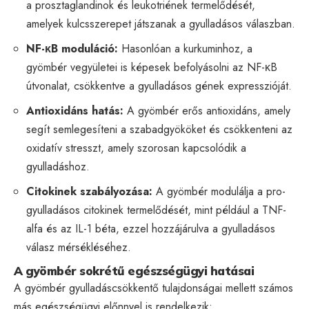
a prosztaglandinok és leukotriének termelődését,
amelyek kulcsszerepet játszanak a gyulladásos válaszban.
NF-κB moduláció:
Hasonlóan a kurkuminhoz, a
gyömbér vegyületei is képesek befolyásolni az NF-κB
útvonalat, csökkentve a gyulladásos gének expresszióját.
Antioxidáns hatás:
A gyömbér erős antioxidáns, amely
segít semlegesíteni a szabadgyököket és csökkenteni az
oxidatív stresszt, amely szorosan kapcsolódik a
gyulladáshoz.
Citokinek szabályozása:
A gyömbér modulálja a pro-
gyulladásos citokinek termelődését, mint például a TNF-
alfa és az IL-1 béta, ezzel hozzájárulva a gyulladásos
válasz mérsékléséhez.
A gyömbér sokrétű egészségügyi hatásai
A gyömbér gyulladáscsökkentő tulajdonságai mellett számos
más egészségügyi előnnyel is rendelkezik: