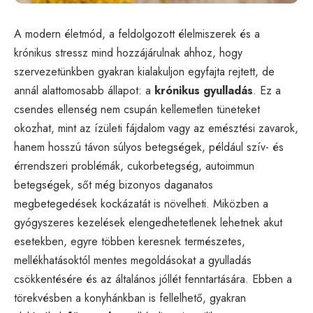
A modern életmód, a feldolgozott élelmiszerek és a
krónikus stressz mind hozzájárulnak ahhoz, hogy
szervezetünkben gyakran kialakuljon egyfajta rejtett, de
annál alattomosabb állapot: a
krónikus gyulladás
. Ez a
csendes ellenség nem csupán kellemetlen tüneteket
okozhat, mint az ízületi fájdalom vagy az emésztési zavarok,
hanem hosszú távon súlyos betegségek, például szív- és
érrendszeri problémák, cukorbetegség, autoimmun
betegségek, sőt még bizonyos daganatos
megbetegedések kockázatát is növelheti. Miközben a
gyógyszeres kezelések elengedhetetlenek lehetnek akut
esetekben, egyre többen keresnek természetes,
mellékhatásoktól mentes megoldásokat a gyulladás
csökkentésére és az általános jóllét fenntartására. Ebben a
törekvésben a konyhánkban is fellelhető, gyakran