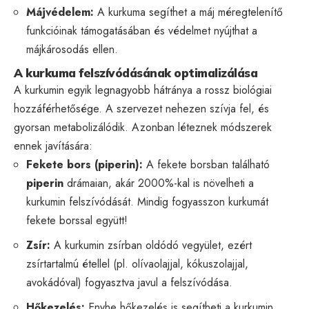
Májvédelem:
A kurkuma segíthet a máj méregtelenítő
funkcióinak támogatásában és védelmet nyújthat a
májkárosodás ellen.
A kurkuma felszívódásának optimalizálása
A kurkumin egyik legnagyobb hátránya a rossz biológiai
hozzáférhetősége. A szervezet nehezen szívja fel, és
gyorsan metabolizálódik. Azonban léteznek módszerek
ennek javítására:
Fekete bors (piperin):
A fekete borsban található
piperin
drámaian, akár 2000%-kal is növelheti a
kurkumin felszívódását. Mindig fogyasszon kurkumát
fekete borssal együtt!
Zsír:
A kurkumin zsírban oldódó vegyület, ezért
zsírtartalmú étellel (pl. olívaolajjal, kókuszolajjal,
avokádóval) fogyasztva javul a felszívódása.
Hőkezelés:
Enyhe hőkezelés is segítheti a kurkumin