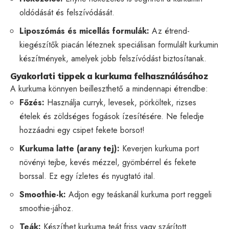
oldódását és felszívódását.
Liposzómás és micellás formulák:
Az étrend-
kiegészítők piacán léteznek speciálisan formulált kurkumin
készítmények, amelyek jobb felszívódást biztosítanak.
Gyakorlati tippek a kurkuma felhasználásához
A kurkuma könnyen beilleszthető a mindennapi étrendbe:
Főzés:
Használja curryk, levesek, pörköltek, rizses
ételek és zöldséges fogások ízesítésére. Ne feledje
hozzáadni egy csipet fekete borsot!
Kurkuma latte (arany tej):
Keverjen kurkuma port
növényi tejbe, kevés mézzel, gyömbérrel és fekete
borssal. Ez egy ízletes és nyugtató ital.
Smoothie-k:
Adjon egy teáskanál kurkuma port reggeli
smoothie-jához.
Teák:
Készíthet kurkuma teát friss vagy szárított