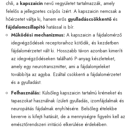
chili, a
kapszaicin
nevű vegyületet tartalmazzák, amely
felelős a jellegzetes csípős ízért. A kapszaicin nemcsak a
hőérzetet váltja ki, hanem erős
gyulladáscsökkentő
és
fájdalomcsillapító
hatással is bír.
Működési mechanizmus:
A kapszaicin a fájdalomérző
idegvégződések receptoraihoz kötődik, és kezdetben
fájdalomérzetet vált ki. Hosszabb távon azonban kimeríti
az idegvégződéseken található P-anyag készleteket,
amely egy neurotranszmitter, ami a fájdalomjeleket
továbbítja az agyba. Ezáltal csökkenti a fájdalomérzetet
és a gyulladást.
Felhasználás:
Külsőleg kapszaicin tartalmú krémeket és
tapaszokat használnak ízületi gyulladás, izomfájdalmak és
neuropátiás fájdalmak enyhítésére. Belsőleg ételekbe
keverve is kifejti hatását, de a mennyiségre figyelni kell az
emésztőrendszeri irritáció elkerülése érdekében.