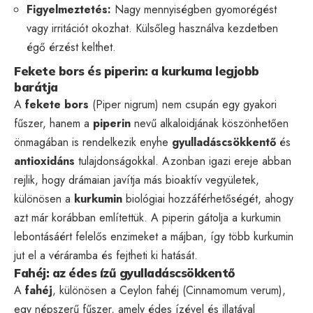
Figyelmeztetés:
Nagy mennyiségben gyomorégést
vagy irritációt okozhat. Külsőleg használva kezdetben
égő érzést kelthet.
Fekete bors és piperin: a kurkuma legjobb
barátja
A
fekete bors
(Piper nigrum) nem csupán egy gyakori
fűszer, hanem a
piperin
nevű alkaloidjának köszönhetően
önmagában is rendelkezik enyhe
gyulladáscsökkentő
és
antioxidáns
tulajdonságokkal. Azonban igazi ereje abban
rejlik, hogy drámaian javítja más bioaktív vegyületek,
különösen a
kurkumin
biológiai hozzáférhetőségét, ahogy
azt már korábban említettük. A piperin gátolja a kurkumin
lebontásáért felelős enzimeket a májban, így több kurkumin
jut el a véráramba és fejtheti ki hatását.
Fahéj: az édes ízű gyulladáscsökkentő
A
fahéj
, különösen a Ceylon fahéj (Cinnamomum verum),
egy népszerű fűszer, amely édes ízével és illatával