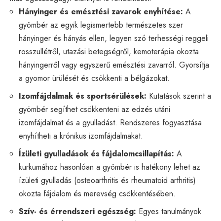
Hányinger és emésztési zavarok enyhítése:
A
gyömbér az egyik legismertebb természetes szer
hányinger és hányás ellen, legyen szó terhességi reggeli
rosszullétről, utazási betegségről, kemoterápia okozta
hányingerről vagy egyszerű emésztési zavarról. Gyorsítja
a gyomor ürülését és csökkenti a bélgázokat.
Izomfájdalmak és sportsérülések:
Kutatások szerint a
gyömbér segíthet csökkenteni az edzés utáni
izomfájdalmat és a gyulladást. Rendszeres fogyasztása
enyhítheti a krónikus izomfájdalmakat.
Ízületi gyulladások és fájdalomcsillapítás:
A
kurkumához hasonlóan a gyömbér is hatékony lehet az
ízületi gyulladás (osteoarthritis és rheumatoid arthritis)
okozta fájdalom és merevség csökkentésében.
Szív- és érrendszeri egészség:
Egyes tanulmányok