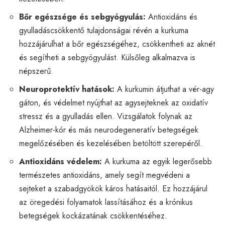
Bőr egészsége és sebgyógyulás:
Antioxidáns és
gyulladáscsökkentő tulajdonságai révén a kurkuma
hozzájárulhat a bőr egészségéhez, csökkentheti az aknét
és segítheti a sebgyógyulást. Külsőleg alkalmazva is
népszerű.
Neuroprotektív hatások:
A kurkumin átjuthat a vér-agy
gáton, és védelmet nyújthat az agysejteknek az oxidatív
stressz és a gyulladás ellen. Vizsgálatok folynak az
Alzheimer-kór és más neurodegeneratív betegségek
megelőzésében és kezelésében betöltött szerepéről.
Antioxidáns védelem:
A kurkuma az egyik legerősebb
természetes antioxidáns, amely segít megvédeni a
sejteket a szabadgyökök káros hatásaitól. Ez hozzájárul
az öregedési folyamatok lassításához és a krónikus
betegségek kockázatának csökkentéséhez.