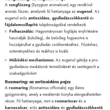
A
szegfűszeg
(Syzygium aromaticum) egy rendkívül
aromás fűszer, amelynek fő hatóanyaga az
eugenol
. Az
eugenol erős
antioxidáns
,
gyulladáscsökkentő
és
fájdalomcsillapító
tulajdonságokkal rendelkezik.
Felhasználás:
Hagyományosan fogfájás enyhítésére
használják (külsőleg), de belsőleg fogyasztva is
hozzájárulhat a gyulladás csökkentéséhez. Főzéshez,
süteményekhez és teákhoz is kiváló.
Működési mechanizmus:
Az eugenol gátolja a pro-
gyulladásos mediátorok termelődését és semlegesíti a
szabadgyököket.
Rozmaring: az antioxidáns pajzs
A
rozmaring
(Rosmarinus officinalis) egy illatos
gyógynövény, amely a mediterrán konyha elengedhetetlen
része. Fő hatóanyagai, mint a
rozmarinsav
és a
karnosolsav
, erős
antioxidáns
és
gyulladáscsökkentő