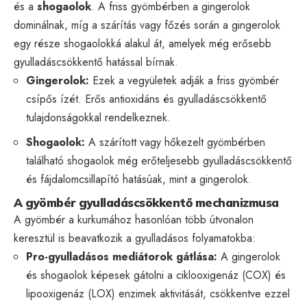
és a
shogaolok
. A friss gyömbérben a gingerolok
dominálnak, míg a szárítás vagy főzés során a gingerolok
egy része shogaolokká alakul át, amelyek még erősebb
gyulladáscsökkentő hatással bírnak.
Gingerolok:
Ezek a vegyületek adják a friss gyömbér
csípős ízét. Erős antioxidáns és gyulladáscsökkentő
tulajdonságokkal rendelkeznek.
Shogaolok:
A szárított vagy hőkezelt gyömbérben
található shogaolok még erőteljesebb gyulladáscsökkentő
és fájdalomcsillapító hatásúak, mint a gingerolok.
A gyömbér gyulladáscsökkentő mechanizmusa
A gyömbér a kurkumához hasonlóan több útvonalon
keresztül is beavatkozik a gyulladásos folyamatokba:
Pro-gyulladásos mediátorok gátlása:
A gingerolok
és shogaolok képesek gátolni a ciklooxigenáz (COX) és
lipooxigenáz (LOX) enzimek aktivitását, csökkentve ezzel