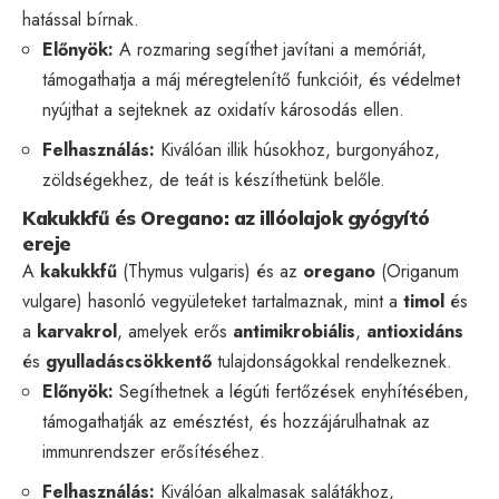
hatással bírnak.
Előnyök:
A rozmaring segíthet javítani a memóriát,
támogathatja a máj méregtelenítő funkcióit, és védelmet
nyújthat a sejteknek az oxidatív károsodás ellen.
Felhasználás:
Kiválóan illik húsokhoz, burgonyához,
zöldségekhez, de teát is készíthetünk belőle.
Kakukkfű és Oregano: az illóolajok gyógyító
ereje
A
kakukkfű
(Thymus vulgaris) és az
oregano
(Origanum
vulgare) hasonló vegyületeket tartalmaznak, mint a
timol
és
a
karvakrol
, amelyek erős
antimikrobiális
,
antioxidáns
és
gyulladáscsökkentő
tulajdonságokkal rendelkeznek.
Előnyök:
Segíthetnek a légúti fertőzések enyhítésében,
támogathatják az emésztést, és hozzájárulhatnak az
immunrendszer erősítéséhez.
Felhasználás:
Kiválóan alkalmasak salátákhoz,