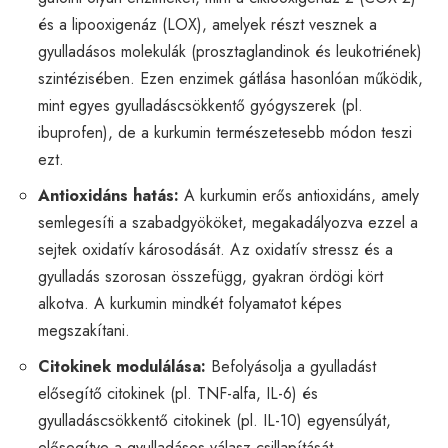
és a lipooxigenáz (LOX), amelyek részt vesznek a
gyulladásos molekulák (prosztaglandinok és leukotriének)
szintézisében. Ezen enzimek gátlása hasonlóan működik,
mint egyes gyulladáscsökkentő gyógyszerek (pl.
ibuprofen), de a kurkumin természetesebb módon teszi
ezt.
Antioxidáns hatás:
A kurkumin erős antioxidáns, amely
semlegesíti a szabadgyököket, megakadályozva ezzel a
sejtek oxidatív károsodását. Az oxidatív stressz és a
gyulladás szorosan összefügg, gyakran ördögi kört
alkotva. A kurkumin mindkét folyamatot képes
megszakítani.
Citokinek modulálása:
Befolyásolja a gyulladást
elősegítő citokinek (pl. TNF-alfa, IL-6) és
gyulladáscsökkentő citokinek (pl. IL-10) egyensúlyát,
elősegítve a gyulladásos válasz csillapítását.