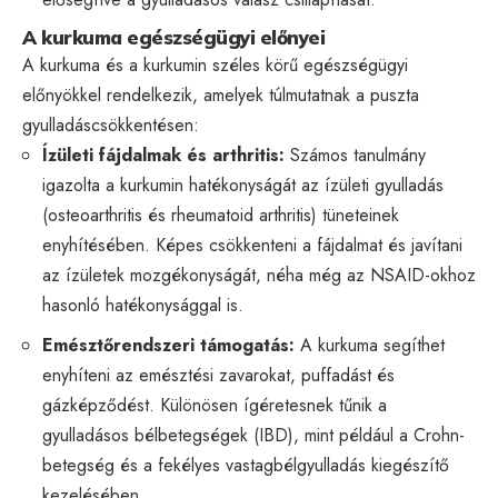
A kurkuma egészségügyi előnyei
A kurkuma és a kurkumin széles körű egészségügyi
előnyökkel rendelkezik, amelyek túlmutatnak a puszta
gyulladáscsökkentésen:
Ízületi fájdalmak és arthritis:
Számos tanulmány
igazolta a kurkumin hatékonyságát az ízületi gyulladás
(osteoarthritis és rheumatoid arthritis) tüneteinek
enyhítésében. Képes csökkenteni a fájdalmat és javítani
az ízületek mozgékonyságát, néha még az NSAID-okhoz
hasonló hatékonysággal is.
Emésztőrendszeri támogatás:
A kurkuma segíthet
enyhíteni az emésztési zavarokat, puffadást és
gázképződést. Különösen ígéretesnek tűnik a
gyulladásos bélbetegségek (IBD), mint például a Crohn-
betegség és a fekélyes vastagbélgyulladás kiegészítő
kezelésében.