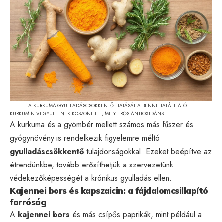
A KURKUMA GYULLADÁSCSÖKKENTŐ HATÁSÁT A BENNE TALÁLHATÓ
KURKUMIN VEGYÜLETNEK KÖSZÖNHETI, MELY ERŐS ANTIOXIDÁNS.
A kurkuma és a gyömbér mellett számos más fűszer és
gyógynövény is rendelkezik figyelemre méltó
gyulladáscsökkentő
tulajdonságokkal. Ezeket beépítve az
étrendünkbe, tovább erősíthetjük a szervezetünk
védekezőképességét a krónikus gyulladás ellen.
Kajennei bors és kapszaicin: a fájdalomcsillapító
forróság
A
kajennei bors
és más csípős paprikák, mint például a