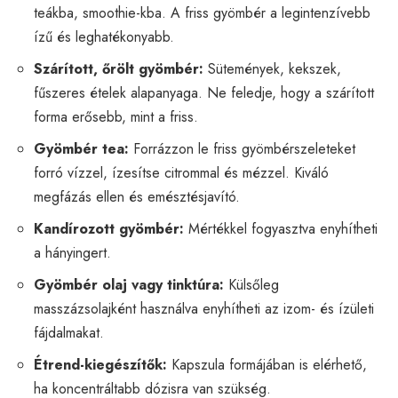
teákba, smoothie-kba. A friss gyömbér a legintenzívebb
ízű és leghatékonyabb.
Szárított, őrölt gyömbér:
Sütemények, kekszek,
fűszeres ételek alapanyaga. Ne feledje, hogy a szárított
forma erősebb, mint a friss.
Gyömbér tea:
Forrázzon le friss gyömbérszeleteket
forró vízzel, ízesítse citrommal és mézzel. Kiváló
megfázás ellen és emésztésjavító.
Kandírozott gyömbér:
Mértékkel fogyasztva enyhítheti
a hányingert.
Gyömbér olaj vagy tinktúra:
Külsőleg
masszázsolajként használva enyhítheti az izom- és ízületi
fájdalmakat.
Étrend-kiegészítők:
Kapszula formájában is elérhető,
ha koncentráltabb dózisra van szükség.