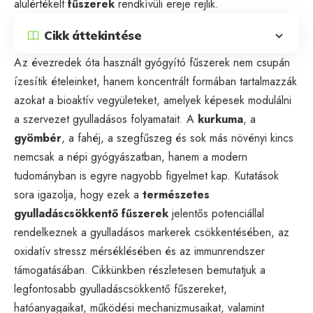
alulértékelt
fűszerek
rendkívüli ereje rejlik.
Cikk áttekintése
Az évezredek óta használt gyógyító fűszerek nem csupán
ízesítik ételeinket, hanem koncentrált formában tartalmazzák
azokat a bioaktív vegyületeket, amelyek képesek modulálni
a szervezet gyulladásos folyamatait. A
kurkuma
, a
gyömbér
, a fahéj, a szegfűszeg és sok más növényi kincs
nemcsak a népi gyógyászatban, hanem a modern
tudományban is egyre nagyobb figyelmet kap. Kutatások
sora igazolja, hogy ezek a
természetes
gyulladáscsökkentő fűszerek
jelentős potenciállal
rendelkeznek a gyulladásos markerek csökkentésében, az
oxidatív stressz mérséklésében és az immunrendszer
támogatásában. Cikkünkben részletesen bemutatjuk a
legfontosabb gyulladáscsökkentő fűszereket,
hatóanyagaikat, működési mechanizmusaikat, valamint