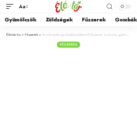
Aa
Gyümölcsök
Zöldségek
Fűszerek
Gombá
Éléstár.hu
>
Fűszerek
>
Természetes gyulladáscsökkentő fűszerek: kurkuma, gyömbér és társaik
FŰSZEREK