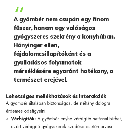
A gyömbér nem csupán egy finom
fűszer, hanem egy valóságos
gyógyszeres szekrény a konyhában.
Hányinger ellen,
fájdalomcsillapítóként és a
gyulladásos folyamatok
mérséklésére egyaránt hatékony, a
természet erejével.
Lehetséges mellékhatások és interakciók
A gyömbér általában biztonságos, de néhány dologra
érdemes odafigyelni:
Vérhígítók:
A gyömbér enyhe vérhígító hatással bírhat,
ezért vérhígító gyógyszerek szedése esetén orvosi