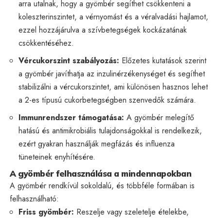
arra utalnak, hogy a gyömbér segíthet csökkenteni a
koleszterinszintet, a vérnyomást és a véralvadási hajlamot,
ezzel hozzájárulva a szívbetegségek kockázatának
csökkentéséhez.
Vércukorszint szabályozás:
Előzetes kutatások szerint
a gyömbér javíthatja az inzulinérzékenységet és segíthet
stabilizálni a vércukorszintet, ami különösen hasznos lehet
a 2-es típusú cukorbetegségben szenvedők számára.
Immunrendszer támogatása:
A gyömbér melegítő
hatású és antimikrobiális tulajdonságokkal is rendelkezik,
ezért gyakran használják megfázás és influenza
tüneteinek enyhítésére.
A gyömbér felhasználása a mindennapokban
A gyömbér rendkívül sokoldalú, és többféle formában is
felhasználható:
Friss gyömbér:
Reszelje vagy szeletelje ételekbe,