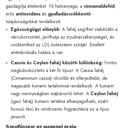
gazdagítja ételeinket. Fő hatóanyaga, a
cinnamaldehid
,
erős
antioxidáns
és
gyulladáscsökkentő
tulajdonságokkal rendelkezik.
Egészségügyi előnyök:
A fahéj segíthet stabilizálni a
vércukorszintet, javíthatja az inzulinérzékenységet, és
csökkentheti az LDL-koleszterin szintjét. Emellett
antimikrobiális hatása is van.
Cassia és Ceylon fahéj közötti különbség:
Fontos
megkülönböztetni a két fő típust. A Cassia fahéj
(Cinnamomum cassia) olcsóbb és elterjedtebb, de
magasabb kumarin tartalommal rendelkezik. A kumarin
nagy mennyiségben májkárosító lehet. A
Ceylon fahéj
(igazi fahéj) kumarin tartalma elhanyagolható, ezért
hosszú távú és rendszeres fogyasztásra ez a típus
javasolt.
Szegfűszeg: az eugenol ereje