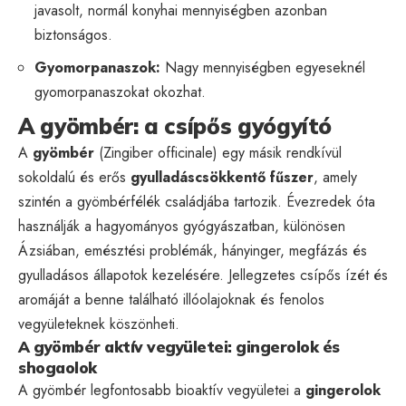
javasolt, normál konyhai mennyiségben azonban
biztonságos.
Gyomorpanaszok:
Nagy mennyiségben egyeseknél
gyomorpanaszokat okozhat.
A gyömbér: a csípős gyógyító
A
gyömbér
(Zingiber officinale) egy másik rendkívül
sokoldalú és erős
gyulladáscsökkentő fűszer
, amely
szintén a gyömbérfélék családjába tartozik. Évezredek óta
használják a hagyományos gyógyászatban, különösen
Ázsiában, emésztési problémák, hányinger, megfázás és
gyulladásos állapotok kezelésére. Jellegzetes csípős ízét és
aromáját a benne található illóolajoknak és fenolos
vegyületeknek köszönheti.
A gyömbér aktív vegyületei: gingerolok és
shogaolok
A gyömbér legfontosabb bioaktív vegyületei a
gingerolok