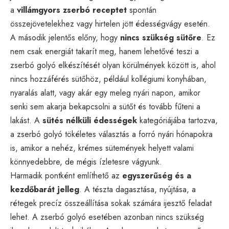
a
villámgyors zserbó receptet
spontán
összejövetelekhez vagy hirtelen jött édességvágy esetén.
A második jelentős előny, hogy
nincs szükség sütőre
. Ez
nem csak energiát takarít meg, hanem lehetővé teszi a
zserbó golyó elkészítését olyan körülmények között is, ahol
nincs hozzáférés sütőhöz, például kollégiumi konyhában,
nyaralás alatt, vagy akár egy meleg nyári napon, amikor
senki sem akarja bekapcsolni a sütőt és tovább fűteni a
lakást. A
sütés nélküli édességek
kategóriájába tartozva,
a zserbó golyó tökéletes választás a forró nyári hónapokra
is, amikor a nehéz, krémes sütemények helyett valami
könnyedebbre, de mégis ízletesre vágyunk.
Harmadik pontként említhető az
egyszerűség és a
kezdőbarát jelleg
. A tészta dagasztása, nyújtása, a
rétegek precíz összeállítása sokak számára ijesztő feladat
lehet. A zserbó golyó esetében azonban nincs szükség