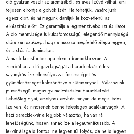
dió gyakran veszít az aromájából, és avas ízűvé válhat, ami
teljesen elrontja a golyók ízét. Ha tehetjük, vásároljunk
egész diót, és mi magunk daráljuk le közvetlenül az
elkészítés előtt. Ez garantálja a legintenzívebb ízt és illatot.
A dió mennyisége is kulcsfontosságú; elegendő mennyiségű
dióra van szükség, hogy a massza megfelelő állagú legyen,
és a diós íz domináljon.
A másik kulcsfontosságú elem a
baracklekvár
. A
zserbóban a dió gazdagságát a baracklekvár édes-
savanykás íze ellensúlyozza, frissességet és
gyümölcsösséget kölcsönözve a süteménynek. Válasszunk
jó minőségű, magas gyümölcstartalmú baracklekvárt.
Lehetőleg olyat, amelynek enyhén fanyar, de mégis édes
íze van, és nincsenek benne felesleges adalékanyagok. A
házi baracklekvár a legjobb választás, ha van rá
lehetőségünk, hiszen annak íze a legautentikusabb. A
lekvár állaga is fontos: ne legyen túl folyós, de ne is legyen