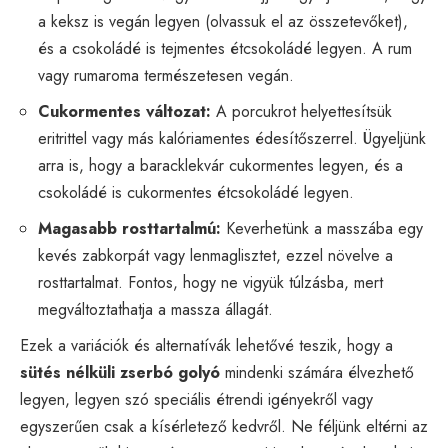
a keksz is vegán legyen (olvassuk el az összetevőket),
és a csokoládé is tejmentes étcsokoládé legyen. A rum
vagy rumaroma természetesen vegán.
Cukormentes változat:
A porcukrot helyettesítsük
eritrittel vagy más kalóriamentes édesítőszerrel. Ügyeljünk
arra is, hogy a baracklekvár cukormentes legyen, és a
csokoládé is cukormentes étcsokoládé legyen.
Magasabb rosttartalmú:
Keverhetünk a masszába egy
kevés zabkorpát vagy lenmaglisztet, ezzel növelve a
rosttartalmat. Fontos, hogy ne vigyük túlzásba, mert
megváltoztathatja a massza állagát.
Ezek a variációk és alternatívák lehetővé teszik, hogy a
sütés nélküli zserbó golyó
mindenki számára élvezhető
legyen, legyen szó speciális étrendi igényekről vagy
egyszerűen csak a kísérletező kedvről. Ne féljünk eltérni az