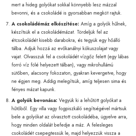
mert a hideg golyókat sokkal könnyebb lesz mázzal
bevonni, és a csokoládé is gyorsabban megköt rajtuk.
A csokoládémáz elkészítése:
Amíg a golyók hűlnek,
készítsük el a csokoládémázat. Tördeljük fel az
étcsokoládét kisebb darabokra, és tegyük egy hőálló
tálba. Adjuk hozzá az evőkanálnyi kókuszolajat vagy
vajat. Olvasszuk fel a csokoládét vízgőz felett (egy lábas
forró víz fölé helyezett tálban), vagy mikrohullámú
sütőben, alacsony fokozaton, gyakran kevergetve, hogy
ne égjen meg. Addig melegítsük, amíg teljesen sima és
fényes mázat kapunk.
A golyók bevonása:
Vegyük ki a lehűtött golyókat a
hűtőből. Egy villa vagy fogpiszkáló segítségével mártsuk
bele a golyókat az olvasztott csokoládéba, ügyelve arra,
hogy minden oldalát befedje a máz. A felesleges
csokoládét csepegtessük le, majd helyezzük vissza a