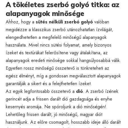
A tökéletes zserbó golyó titka: az
alapanyagok minősége
Ahhoz, hogy a
sütés nélküli zserbó golyó
valóban
megidézze a klasszikus zserbó utánozhatatlan ízvilágát,
elengedhetetlen a megfelelő minőségű alapanyagok
használata. Mivel nincs sütési folyamat, amely bizonyos
ízeket és textúrákat felerősítene vagy átalakítana, az
alapanyagok eredeti minősége sokkal hangsúlyosabbá válik.
Egyetlen rossz minőségű összetevő is tönkreteheti az
egész élményt, míg a gondosan megválasztott alapanyagok
garantálják a sikert és a felejthetetlen ízeket.
Az egyik legfontosabb összetevő a
dió
. A zserbó ízének
gerincét adja a frissen darált dió gazdagsága és enyhe
kesernyés aromája. Ne spóroljunk a dió minőségén!
Lehetőleg frissen darált, jó minőségű, magyar diót
használjunk. Az előre csomagolt, hosszabb ideje álló darált