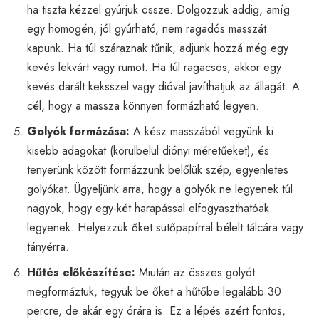
ha tiszta kézzel gyúrjuk össze. Dolgozzuk addig, amíg
egy homogén, jól gyúrható, nem ragadós masszát
kapunk. Ha túl száraznak tűnik, adjunk hozzá még egy
kevés lekvárt vagy rumot. Ha túl ragacsos, akkor egy
kevés darált keksszel vagy dióval javíthatjuk az állagát. A
cél, hogy a massza könnyen formázható legyen.
Golyók formázása:
A kész masszából vegyünk ki
kisebb adagokat (körülbelül diónyi méretűeket), és
tenyerünk között formázzunk belőlük szép, egyenletes
golyókat. Ügyeljünk arra, hogy a golyók ne legyenek túl
nagyok, hogy egy-két harapással elfogyaszthatóak
legyenek. Helyezzük őket sütőpapírral bélelt tálcára vagy
tányérra.
Hűtés előkészítése:
Miután az összes golyót
megformáztuk, tegyük be őket a hűtőbe legalább 30
percre, de akár egy órára is. Ez a lépés azért fontos,