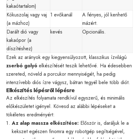
kakaótartalom)
Kókuszolaj vagy vaj
1 evőkanál
A fényes, jól kenhető
(a mázhoz)
mázért.
Darált dió vagy
kevés
Opcionális.
kakaópor (a
díszítéshez)
Ezek az arányok egy kiegyensúlyozott, klasszikus ízvilágú
zserbó golyó
elkészítését teszik lehetővé. Ha édesebben
szereted, növeld a porcukor mennyiségét, ha pedig
intenzívebb diós ízre vágysz, bátran tegyél bele több diót.
Elkészítés lépésről lépésre
Az elkészítés folyamata rendkívül egyszerű, és minimális
előkészületet igényel. Kövesd az alábbi lépéseket a
tökéletes eredményért:
Az alap massza elkészítése:
Először is, daráljuk le a
kekszet egészen finomra egy robotgép segítségével,