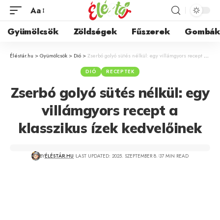
Aa
Gyümölcsök
Zöldségek
Fűszerek
Gombá
Éléstár.hu
>
Gyümölcsök
>
Dió
>
Zserbó golyó sütés nélkül: egy villámgyors recept a klasszikus ízek kedvelőinek
DIÓ
RECEPTEK
Zserbó golyó sütés nélkül: egy
villámgyors recept a
klasszikus ízek kedvelőinek
BY
ÉLÉSTÁR.HU
LAST UPDATED: 2025. SZEPTEMBER 8.
37 MIN READ