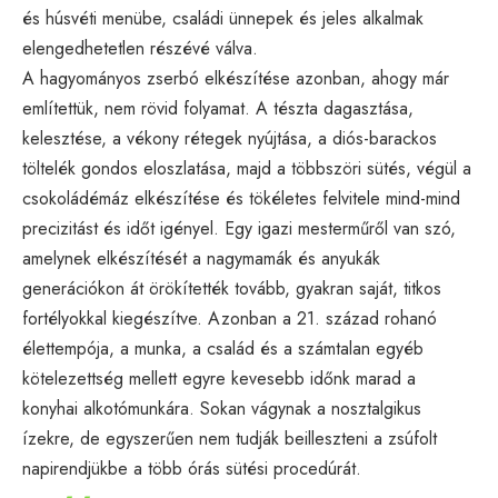
és húsvéti menübe, családi ünnepek és jeles alkalmak
elengedhetetlen részévé válva.
A hagyományos zserbó elkészítése azonban, ahogy már
említettük, nem rövid folyamat. A tészta dagasztása,
kelesztése, a vékony rétegek nyújtása, a diós-barackos
töltelék gondos eloszlatása, majd a többszöri sütés, végül a
csokoládémáz elkészítése és tökéletes felvitele mind-mind
precizitást és időt igényel. Egy igazi mesterműről van szó,
amelynek elkészítését a nagymamák és anyukák
generációkon át örökítették tovább, gyakran saját, titkos
fortélyokkal kiegészítve. Azonban a 21. század rohanó
élettempója, a munka, a család és a számtalan egyéb
kötelezettség mellett egyre kevesebb időnk marad a
konyhai alkotómunkára. Sokan vágynak a nosztalgikus
ízekre, de egyszerűen nem tudják beilleszteni a zsúfolt
napirendjükbe a több órás sütési procedúrát.