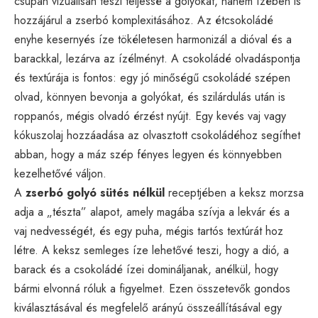
csupán vizuálisan teszi teljessé a golyókat, hanem ízében is
hozzájárul a zserbó komplexitásához. Az étcsokoládé
enyhe kesernyés íze tökéletesen harmonizál a dióval és a
barackkal, lezárva az ízélményt. A csokoládé olvadáspontja
és textúrája is fontos: egy jó minőségű csokoládé szépen
olvad, könnyen bevonja a golyókat, és szilárdulás után is
roppanós, mégis olvadó érzést nyújt. Egy kevés vaj vagy
kókuszolaj hozzáadása az olvasztott csokoládéhoz segíthet
abban, hogy a máz szép fényes legyen és könnyebben
kezelhetővé váljon.
A
zserbó golyó sütés nélkül
receptjében a keksz morzsa
adja a „tészta” alapot, amely magába szívja a lekvár és a
vaj nedvességét, és egy puha, mégis tartós textúrát hoz
létre. A keksz semleges íze lehetővé teszi, hogy a dió, a
barack és a csokoládé ízei domináljanak, anélkül, hogy
bármi elvonná róluk a figyelmet. Ezen összetevők gondos
kiválasztásával és megfelelő arányú összeállításával egy