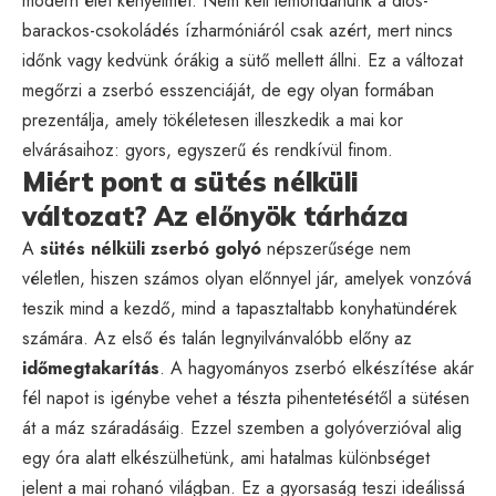
modern élet kényelmét. Nem kell lemondanunk a diós-
barackos-csokoládés ízharmóniáról csak azért, mert nincs
időnk vagy kedvünk órákig a sütő mellett állni. Ez a változat
megőrzi a zserbó esszenciáját, de egy olyan formában
prezentálja, amely tökéletesen illeszkedik a mai kor
elvárásaihoz: gyors, egyszerű és rendkívül finom.
Miért pont a sütés nélküli
változat? Az előnyök tárháza
A
sütés nélküli zserbó golyó
népszerűsége nem
véletlen, hiszen számos olyan előnnyel jár, amelyek vonzóvá
teszik mind a kezdő, mind a tapasztaltabb konyhatündérek
számára. Az első és talán legnyilvánvalóbb előny az
időmegtakarítás
. A hagyományos zserbó elkészítése akár
fél napot is igénybe vehet a tészta pihentetésétől a sütésen
át a máz száradásáig. Ezzel szemben a golyóverzióval alig
egy óra alatt elkészülhetünk, ami hatalmas különbséget
jelent a mai rohanó világban. Ez a gyorsaság teszi ideálissá