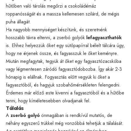
hűtőben való tárolás megőrzi a csokoládémáz
roppanósságát és a massza kellemesen szilárd, de mégis
puha állagát.
Ha nagyobb mennyiséget készítünk, és szeretnénk
hosszabb távra eltenni, a zserbó golyók
lefagyaszthatók
is. Ehhez helyezzük őket egy sütőpapírral bélelt tálcára úgy,
hogy ne érjenek össze, és fagyasszuk le őket keményre.
Miután megfagytak, tegyük át őket egy fagyasztózacskóba
vagy légmentesen záródó fagyasztódobozba. Így akár 2-3
hónapig is elállnak. Fogyasztás előtt vegyük ki őket a
fagyasztóból, és hagyjuk szobahőmérsékleten felengedni.
Érdemes már előző este kivenni a fagyasztóból és a hűtőbe
tenni, hogy kíméletesebben olvadjanak fel.
Tálalás
A
zserbó golyó
önmagában is rendkívül mutatós, de
néhány egyszerű trükkel még vonzóbbá tehetjük a tálalását.