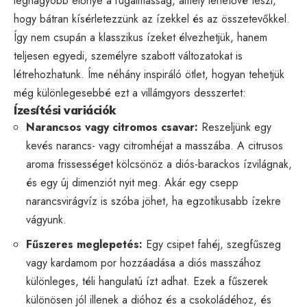
legnagyobb előnye a rugalmasság, amely lehetővé teszi,
hogy bátran kísérletezzünk az ízekkel és az összetevőkkel.
Így nem csupán a klasszikus ízeket élvezhetjük, hanem
teljesen egyedi, személyre szabott változatokat is
létrehozhatunk. Íme néhány inspiráló ötlet, hogyan tehetjük
még különlegesebbé ezt a villámgyors desszertet:
Ízesítési variációk
Narancsos vagy citromos csavar:
Reszeljünk egy
kevés narancs- vagy citromhéjat a masszába. A citrusos
aroma frissességet kölcsönöz a diós-barackos ízvilágnak,
és egy új dimenziót nyit meg. Akár egy csepp
narancsvirágvíz is szóba jöhet, ha egzotikusabb ízekre
vágyunk.
Fűszeres meglepetés:
Egy csipet fahéj, szegfűszeg
vagy kardamom por hozzáadása a diós masszához
különleges, téli hangulatú ízt adhat. Ezek a fűszerek
különösen jól illenek a dióhoz és a csokoládéhoz, és