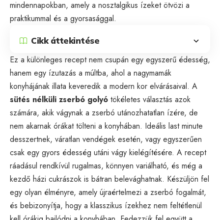
mindennapokban, amely a nosztalgikus ízeket ötvözi a
praktikummal és a gyorsasággal.
Cikk áttekintése
Ez a különleges recept nem csupán egy egyszerű édesség,
hanem egy ízutazás a múltba, ahol a nagymamák
konyhájának illata keveredik a modern kor elvárásaival. A
sütés nélküli zserbó golyó
tökéletes választás azok
számára, akik vágynak a zserbó utánozhatatlan ízére, de
nem akarnak órákat tölteni a konyhában. Ideális last minute
desszertnek, váratlan vendégek esetén, vagy egyszerűen
csak egy gyors édesség utáni vágy kielégítésére. A recept
ráadásul rendkívül rugalmas, könnyen variálható, és még a
kezdő házi cukrászok is bátran belevághatnak. Készüljön fel
egy olyan élményre, amely újraértelmezi a zserbó fogalmát,
és bebizonyítja, hogy a klasszikus ízekhez nem feltétlenül
kell órákig bajlódni a konyhában. Fedezzük fel együtt a