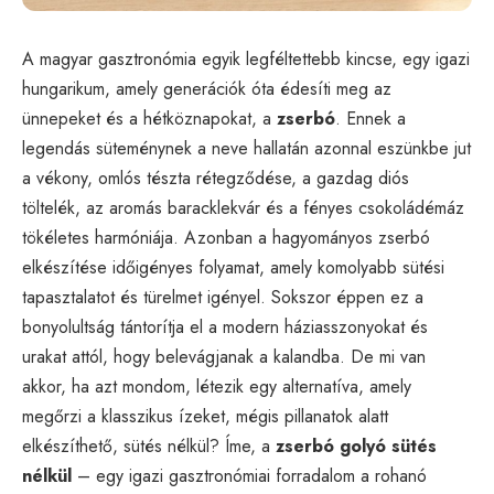
A magyar gasztronómia egyik legféltettebb kincse, egy igazi
hungarikum, amely generációk óta édesíti meg az
ünnepeket és a hétköznapokat, a
zserbó
. Ennek a
legendás süteménynek a neve hallatán azonnal eszünkbe jut
a vékony, omlós tészta rétegződése, a gazdag diós
töltelék, az aromás baracklekvár és a fényes csokoládémáz
tökéletes harmóniája. Azonban a hagyományos zserbó
elkészítése időigényes folyamat, amely komolyabb sütési
tapasztalatot és türelmet igényel. Sokszor éppen ez a
bonyolultság tántorítja el a modern háziasszonyokat és
urakat attól, hogy belevágjanak a kalandba. De mi van
akkor, ha azt mondom, létezik egy alternatíva, amely
megőrzi a klasszikus ízeket, mégis pillanatok alatt
elkészíthető, sütés nélkül? Íme, a
zserbó golyó sütés
nélkül
– egy igazi gasztronómiai forradalom a rohanó