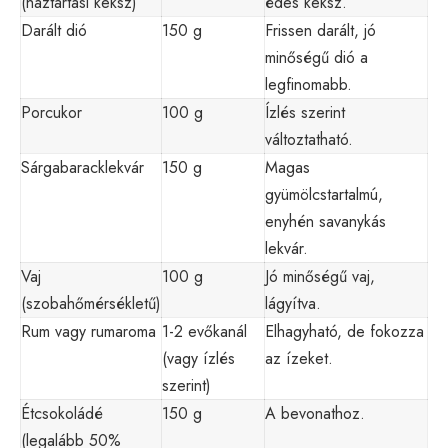
(háztartási keksz)
édes keksz.
Darált dió
150 g
Frissen darált, jó
minőségű dió a
legfinomabb.
Porcukor
100 g
Ízlés szerint
változtatható.
Sárgabaracklekvár
150 g
Magas
gyümölcstartalmú,
enyhén savanykás
lekvár.
Vaj
100 g
Jó minőségű vaj,
(szobahőmérsékletű)
lágyítva.
Rum vagy rumaroma
1-2 evőkanál
Elhagyható, de fokozza
(vagy ízlés
az ízeket.
szerint)
Étcsokoládé
150 g
A bevonathoz.
(legalább 50%