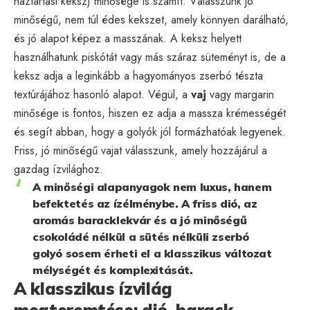
háztartási keksz) minősége is számít. Válasszunk jó
minőségű, nem túl édes kekszet, amely könnyen darálható,
és jó alapot képez a masszának. A keksz helyett
használhatunk piskótát vagy más száraz süteményt is, de a
keksz adja a leginkább a hagyományos zserbó tészta
textúrájához hasonló alapot. Végül, a
vaj
vagy margarin
minősége is fontos, hiszen ez adja a massza krémességét
és segít abban, hogy a golyók jól formázhatóak legyenek.
Friss, jó minőségű vajat válasszunk, amely hozzájárul a
gazdag ízvilághoz.
A minőségi alapanyagok nem luxus, hanem
befektetés az ízélménybe. A friss dió, az
aromás baracklekvár és a jó minőségű
csokoládé nélkül a sütés nélküli zserbó
golyó sosem érheti el a klasszikus változat
mélységét és komplexitását.
A klasszikus ízvilág
megteremtése: dió, barack,