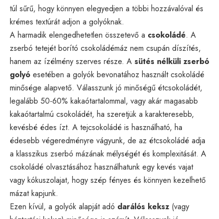
túl sűrű, hogy könnyen elegyedjen a többi hozzávalóval és
krémes textúrát adjon a golyóknak.
A harmadik elengedhetetlen összetevő a
csokoládé
. A
zserbó tetejét borító csokoládémáz nem csupán díszítés,
hanem az ízélmény szerves része. A
sütés nélküli zserbó
golyó
esetében a golyók bevonatához használt csokoládé
minősége alapvető. Válasszunk jó minőségű étcsokoládét,
legalább 50-60% kakaótartalommal, vagy akár magasabb
kakaótartalmú csokoládét, ha szeretjük a karakteresebb,
kevésbé édes ízt. A tejcsokoládé is használható, ha
édesebb végeredményre vágyunk, de az étcsokoládé adja
a klasszikus zserbó mázának mélységét és komplexitását. A
csokoládé olvasztásához használhatunk egy kevés vajat
vagy kókuszolajat, hogy szép fényes és könnyen kezelhető
mázat kapjunk.
Ezen kívül, a golyók alapját adó
darálós keksz
(vagy