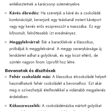
emlékeztetnek a karácsonyi süteményekre.
Kávés ébredés:
Ha szeretjük a kávé és a csokoládé
kombinációját, keverjünk egy teáskanál instant kávéport
vagy egy kevés erős eszpresszót a masszába. Ez egy
kifinomult, felnőttesebb ízt eredményez.
Meggylekvárral:
Bár a baracklekvár a klasszikus,
próbáljuk ki meggylekvárral. A meggy savanykássága új
lendületet adhat a golyóknak, és egy kicsit eltérő, de
szintén nagyon finom ízprofilt hoz létre.
Bevonatok és díszítések
Fehér csokoládé máz:
A klasszikus étcsokoládé helyett
használhatunk fehér csokoládét a bevonathoz. Ezt akár
meg is színezhetjük ételfestékkel a vidámabb megjelenés
érdekében.
Kókuszreszelék:
A csokoládémázba mártott golyókat