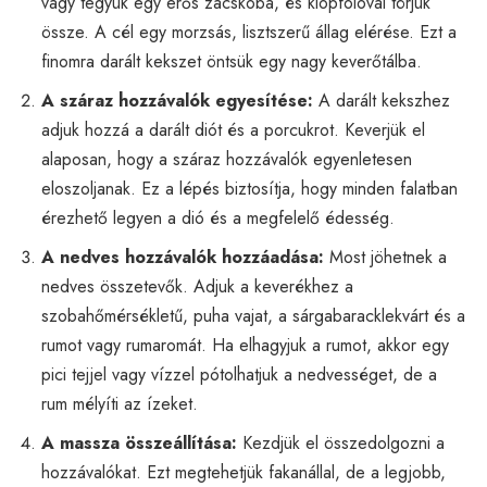
vagy tegyük egy erős zacskóba, és klopfolóval törjük
össze. A cél egy morzsás, lisztszerű állag elérése. Ezt a
finomra darált kekszet öntsük egy nagy keverőtálba.
A száraz hozzávalók egyesítése:
A darált kekszhez
adjuk hozzá a darált diót és a porcukrot. Keverjük el
alaposan, hogy a száraz hozzávalók egyenletesen
eloszoljanak. Ez a lépés biztosítja, hogy minden falatban
érezhető legyen a dió és a megfelelő édesség.
A nedves hozzávalók hozzáadása:
Most jöhetnek a
nedves összetevők. Adjuk a keverékhez a
szobahőmérsékletű, puha vajat, a sárgabaracklekvárt és a
rumot vagy rumaromát. Ha elhagyjuk a rumot, akkor egy
pici tejjel vagy vízzel pótolhatjuk a nedvességet, de a
rum mélyíti az ízeket.
A massza összeállítása:
Kezdjük el összedolgozni a
hozzávalókat. Ezt megtehetjük fakanállal, de a legjobb,