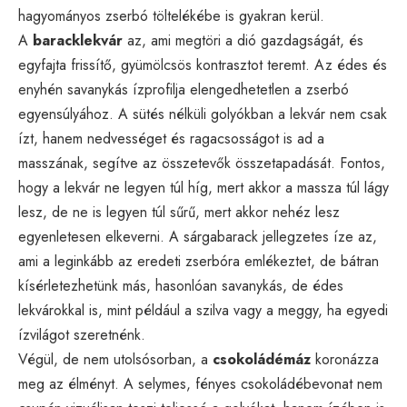
hagyományos zserbó töltelékébe is gyakran kerül.
A
baracklekvár
az, ami megtöri a dió gazdagságát, és
egyfajta frissítő, gyümölcsös kontrasztot teremt. Az édes és
enyhén savanykás ízprofilja elengedhetetlen a zserbó
egyensúlyához. A sütés nélküli golyókban a lekvár nem csak
ízt, hanem nedvességet és ragacsosságot is ad a
masszának, segítve az összetevők összetapadását. Fontos,
hogy a lekvár ne legyen túl híg, mert akkor a massza túl lágy
lesz, de ne is legyen túl sűrű, mert akkor nehéz lesz
egyenletesen elkeverni. A sárgabarack jellegzetes íze az,
ami a leginkább az eredeti zserbóra emlékeztet, de bátran
kísérletezhetünk más, hasonlóan savanykás, de édes
lekvárokkal is, mint például a szilva vagy a meggy, ha egyedi
ízvilágot szeretnénk.
Végül, de nem utolsósorban, a
csokoládémáz
koronázza
meg az élményt. A selymes, fényes csokoládébevonat nem