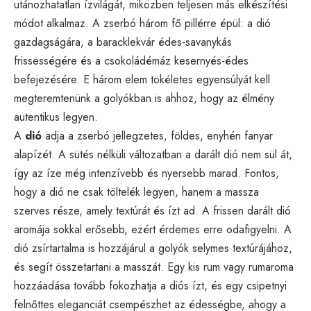
utánozhatatlan ízvilágát, miközben teljesen más elkészítési
módot alkalmaz. A zserbó három fő pillérre épül: a dió
gazdagságára, a baracklekvár édes-savanykás
frissességére és a csokoládémáz kesernyés-édes
befejezésére. E három elem tökéletes egyensúlyát kell
megteremtenünk a golyókban is ahhoz, hogy az élmény
autentikus legyen.
A
dió
adja a zserbó jellegzetes, földes, enyhén fanyar
alapízét. A sütés nélküli változatban a darált dió nem sül át,
így az íze még intenzívebb és nyersebb marad. Fontos,
hogy a dió ne csak töltelék legyen, hanem a massza
szerves része, amely textúrát és ízt ad. A frissen darált dió
aromája sokkal erősebb, ezért érdemes erre odafigyelni. A
dió zsírtartalma is hozzájárul a golyók selymes textúrájához,
és segít összetartani a masszát. Egy kis rum vagy rumaroma
hozzáadása tovább fokozhatja a diós ízt, és egy csipetnyi
felnőttes eleganciát csempészhet az édességbe, ahogy a