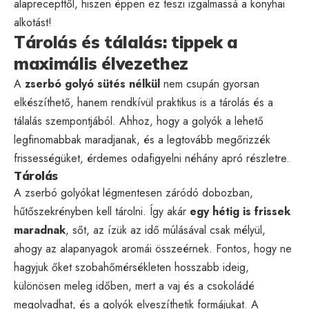
alaprecepttől, hiszen éppen ez teszi izgalmassá a konyhai
alkotást!
Tárolás és tálalás: tippek a
maximális élvezethez
A
zserbó golyó sütés nélkül
nem csupán gyorsan
elkészíthető, hanem rendkívül praktikus is a tárolás és a
tálalás szempontjából. Ahhoz, hogy a golyók a lehető
legfinomabbak maradjanak, és a legtovább megőrizzék
frissességüket, érdemes odafigyelni néhány apró részletre.
Tárolás
A zserbó golyókat légmentesen záródó dobozban,
hűtőszekrényben kell tárolni. Így akár
egy hétig is frissek
maradnak
, sőt, az ízük az idő múlásával csak mélyül,
ahogy az alapanyagok aromái összeérnek. Fontos, hogy ne
hagyjuk őket szobahőmérsékleten hosszabb ideig,
különösen meleg időben, mert a vaj és a csokoládé
megolvadhat, és a golyók elveszíthetik formájukat. A