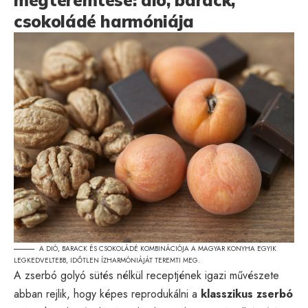
csokoládé harmóniája
A DIÓ, BARACK ÉS CSOKOLÁDÉ KOMBINÁCIÓJA A MAGYAR KONYHA EGYIK
LEGKEDVELTEBB, IDŐTLEN ÍZHARMÓNIÁJÁT TEREMTI MEG.
A zserbó golyó sütés nélkül receptjének igazi művészete
abban rejlik, hogy képes reprodukálni a
klasszikus zserbó