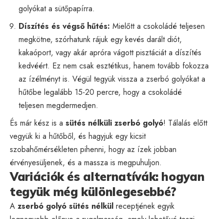
golyókat a sütőpapírra.
Díszítés és végső hűtés:
Mielőtt a csokoládé teljesen
megkötne, szórhatunk rájuk egy kevés darált diót,
kakaóport, vagy akár apróra vágott pisztáciát a díszítés
kedvéért. Ez nem csak esztétikus, hanem tovább fokozza
az ízélményt is. Végül tegyük vissza a zserbó golyókat a
hűtőbe legalább 15-20 percre, hogy a csokoládé
teljesen megdermedjen.
És már kész is a
sütés nélküli zserbó golyó
! Tálalás előtt
vegyük ki a hűtőből, és hagyjuk egy kicsit
szobahőmérsékleten pihenni, hogy az ízek jobban
érvényesüljenek, és a massza is megpuhuljon.
Variációk és alternatívák: hogyan
tegyük még különlegesebbé?
A
zserbó golyó sütés nélkül
receptjének egyik