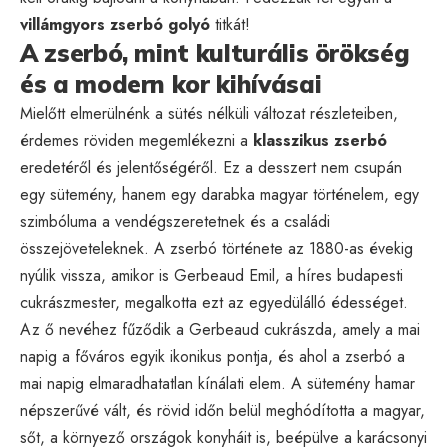
villámgyors zserbó golyó
titkát!
A zserbó, mint kulturális örökség
és a modern kor kihívásai
Mielőtt elmerülnénk a sütés nélküli változat részleteiben,
érdemes röviden megemlékezni a
klasszikus zserbó
eredetéről és jelentőségéről. Ez a desszert nem csupán
egy sütemény, hanem egy darabka magyar történelem, egy
szimbóluma a vendégszeretetnek és a családi
összejöveteleknek. A zserbó története az 1880-as évekig
nyúlik vissza, amikor is Gerbeaud Emil, a híres budapesti
cukrászmester, megalkotta ezt az egyedülálló édességet.
Az ő nevéhez fűződik a Gerbeaud cukrászda, amely a mai
napig a főváros egyik ikonikus pontja, és ahol a zserbó a
mai napig elmaradhatatlan kínálati elem. A sütemény hamar
népszerűvé vált, és rövid időn belül meghódította a magyar,
sőt, a környező országok konyháit is, beépülve a karácsonyi