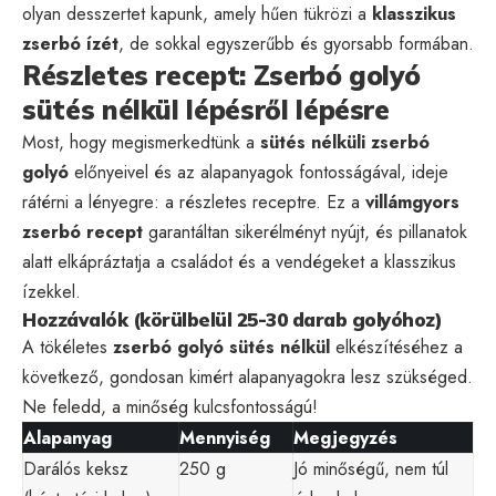
olyan desszertet kapunk, amely hűen tükrözi a
klasszikus
zserbó ízét
, de sokkal egyszerűbb és gyorsabb formában.
Részletes recept: Zserbó golyó
sütés nélkül lépésről lépésre
Most, hogy megismerkedtünk a
sütés nélküli zserbó
golyó
előnyeivel és az alapanyagok fontosságával, ideje
rátérni a lényegre: a részletes receptre. Ez a
villámgyors
zserbó recept
garantáltan sikerélményt nyújt, és pillanatok
alatt elkápráztatja a családot és a vendégeket a klasszikus
ízekkel.
Hozzávalók (körülbelül 25-30 darab golyóhoz)
A tökéletes
zserbó golyó sütés nélkül
elkészítéséhez a
következő, gondosan kimért alapanyagokra lesz szükséged.
Ne feledd, a minőség kulcsfontosságú!
Alapanyag
Mennyiség
Megjegyzés
Darálós keksz
250 g
Jó minőségű, nem túl