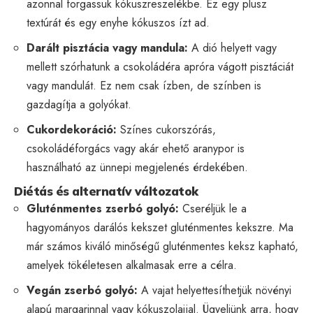
azonnal forgassuk kókuszreszelékbe. Ez egy plusz
textúrát és egy enyhe kókuszos ízt ad.
Darált pisztácia vagy mandula:
A dió helyett vagy
mellett szórhatunk a csokoládéra apróra vágott pisztáciát
vagy mandulát. Ez nem csak ízben, de színben is
gazdagítja a golyókat.
Cukordekoráció:
Színes cukorszórás,
csokoládéforgács vagy akár ehető aranypor is
használható az ünnepi megjelenés érdekében.
Diétás és alternatív változatok
Gluténmentes zserbó golyó:
Cseréljük le a
hagyományos darálós kekszet gluténmentes kekszre. Ma
már számos kiváló minőségű gluténmentes keksz kapható,
amelyek tökéletesen alkalmasak erre a célra.
Vegán zserbó golyó:
A vajat helyettesíthetjük növényi
alapú margarinnal vagy kókuszolajjal. Ügyeljünk arra, hogy