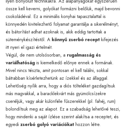
ilyen bonyolult technikákra. Az alapanyagokat egyszerűen
össze kell keverni, golyókat formázni belőlük, majd bevonni
csokoládéval. Ez a minimális konyhai tapasztalattal is
könnyedén kivitelezhető folyamat garantálja a sikerélményt,
és bátorítást adhat azoknak is, akik eddig tartottak a
süteménykészítéstől. A
könnyű zserbó recept
kifejezés
itt nyeri el igazi értelmét.
Végül, de nem utolsósorban, a
rugalmasság és
variálhatóság
is kiemelkedő előnye ennek a formának.
Mivel nincs tészta, amit pontosan el kell találni, sokkal
bátrabban kísérletezhetünk az ízekkel és az állaggal.
Lehetőség nyílik arra, hogy a diós tölteléket gazdagítsuk
más magvakkal, a baracklekvárt más gyümölcsízekre
cseréljük, vagy akár különféle fűszerekkel (pl. fahéj, rum)
bolondítsuk meg az alapot. Ez a szabadság lehetővé teszi,
hogy mindenki a saját ízlése szerint alakítsa a receptet, és
egyedi
zserbó golyó variációkat
hozzon létre.