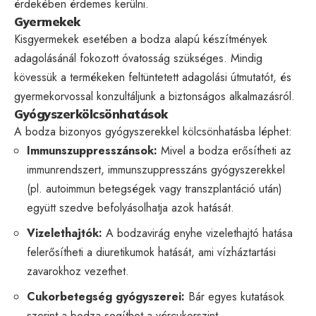
érdekében érdemes kerülni.
Gyermekek
Kisgyermekek esetében a bodza alapú készítmények
adagolásánál fokozott óvatosság szükséges. Mindig
kövessük a termékeken feltüntetett adagolási útmutatót, és
gyermekorvossal konzultáljunk a biztonságos alkalmazásról.
Gyógyszerkölcsönhatások
A bodza bizonyos gyógyszerekkel kölcsönhatásba léphet:
Immunszuppresszánsok:
Mivel a bodza erősítheti az
immunrendszert, immunszuppresszáns gyógyszerekkel
(pl. autoimmun betegségek vagy transzplantáció után)
együtt szedve befolyásolhatja azok hatását.
Vizelethajtók:
A bodzavirág enyhe vizelethajtó hatása
felerősítheti a diuretikumok hatását, ami vízháztartási
zavarokhoz vezethet.
Cukorbetegség gyógyszerei:
Bár egyes kutatások
szerint a bodza segíthet a vércukorszint