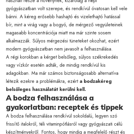
használt része a növénynek, kizárólag a népi
gyógyászatban volt szerepe, és rendkívül óvatosan kell vele
bánni. A kéreg erősebb hashajtó és vizelethajtó hatással
bír, mint a virág vagy a bogyó, de mérgező vegyületeinek
magasabb koncentrációja miatt ma már szinte sosem
alkalmazzák. Súlyos mérgezési tüneteket okozhat, ezért
modern gyógyászatban nem javasolt a felhasználása.
A régi korokban a kérget belsőleg, súlyos székrekedés
vagy vízkór esetén adták, de mindig rendkívül kis
adagokban. Ma már számos biztonságosabb alternatíva
létezik ezekre a problémákra, ezért
a bodzakéreg
belsőleges használatát kerülni kell.
A bodza felhasználása a
gyakorlatban: receptek és tippek
A bodza felhasználása rendkívül sokoldalú, legyen szó
frissítő italokról, téli vitaminpótlásról vagy gyógyászati célú
készítményekről. Fontos, hogy mindig a megfelelő részt és