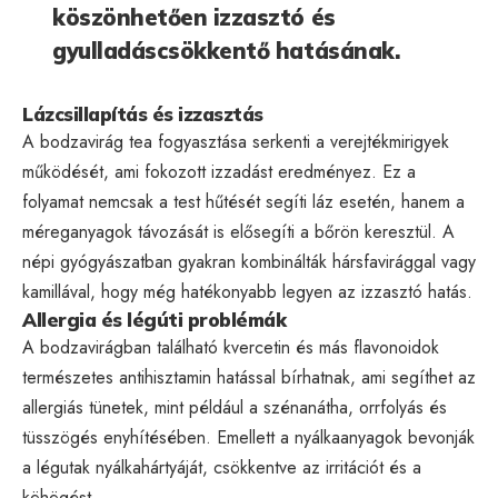
köszönhetően izzasztó és
gyulladáscsökkentő hatásának.
Lázcsillapítás és izzasztás
A bodzavirág tea fogyasztása serkenti a verejtékmirigyek
működését, ami fokozott izzadást eredményez. Ez a
folyamat nemcsak a test hűtését segíti láz esetén, hanem a
méreganyagok távozását is elősegíti a bőrön keresztül. A
népi gyógyászatban gyakran kombinálták hársfavirággal vagy
kamillával, hogy még hatékonyabb legyen az izzasztó hatás.
Allergia és légúti problémák
A bodzavirágban található kvercetin és más flavonoidok
természetes antihisztamin hatással bírhatnak, ami segíthet az
allergiás tünetek, mint például a szénanátha, orrfolyás és
tüsszögés enyhítésében. Emellett a nyálkaanyagok bevonják
a légutak nyálkahártyáját, csökkentve az irritációt és a
köhögést.