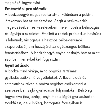
megelőző fogyasztást.
Emésztési problémák
A bodzabogyó magas rosttartalma, különösen a pektin,
jótékonyan hat az emésztésre. Segít a székrekedés
megelőzésében és kezelésében, mivel növeli a bélmozgást
és lágyítja a székletet. Emellett a rostok prebiotikus hatásúak
is lehetnek, támogatva a hasznos bélbaktériumok
szaporodását, ami hozzájárul az egészséges bélflóra
fenntartásához. A bodzabogyó enyhe hashajtó hatása miatt
azonban mértékkel kell fogyasztani.
Gyulladások
A bodza mind virága, mind bogyója tartalmaz
gyulladáscsökkentő vegyületeket. A flavonoidok és
antocianinok révén a bodza segíthet csökkenteni a
szervezetben zajló gyulladásos folyamatokat. Belsőleg
fogyasztva (tea, szörp) enyhítheti a légúti gyulladásokat,
torokfájást, de külsőleg, borogatás formájában is