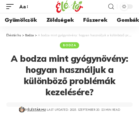
Aa
Gyümölcsök
Zöldségek
Fűszerek
Gombá
Éléstár.hu
>
Bodza
>
A bodza mint gyógynövény: hogyan használjuk a különböző problémák kezelésére?
BODZA
A bodza mint gyógynövény:
hogyan használjuk a
különböző problémák
kezelésére?
BY
ÉLÉSTÁR.HU
LAST UPDATED: 2025. SZEPTEMBER 20.
23 MIN READ