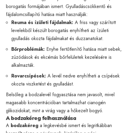
borogatás formájában ismert. Gyulladáscsökkentő és
fájdalomcsillapító hatása miatt használják:
Reuma és ízületi fájdalmak:
A friss vagy szárított
levelekből készült borogatás enyhítheti az ízületi
gyulladás okozta fájdalmakat és duzzanatokat.
Bőrproblémák:
Enyhe fertőtlenítő hatása miatt sebek,
zúzódások és ekcémás bőrfelületek kezelésére is
alkalmazták.
Rovarcsípések:
A levél nedve enyhítheti a csípések
okozta viszketést és gyulladást.
Belsőleg a bodzalevél fogyasztása nem javasolt, mivel
magasabb koncentrációban tartalmazhat cianogén
glikozidokat, mint a virág vagy a hőkezelt bogyó.
A bodzakéreg felhasználása
A
bodzakéreg
a legkevésbé ismert és legritkábban