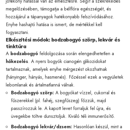
jótékony hatással van az emésztésre. Segít a székrekedés
megelőzésében, támogatja a bélflóra egészségét, és
hozzájárul a tápanyagok hatékonyabb felszívódásához.
Enyhe hashajtó hatása is ismert, de mértékkel kell
fogyasztani.
Elkészítési módok: bodzabogyó szörp, lekvár és
tinktúra
A
bodzabogyó
feldolgozása során elengedhetetlen a
hőkezelés
. A nyers bogyók cianogén glikozidokat
tartalmaznak, amelyek enyhe mérgezést okozhatnak
(hányinger, hányás, hasmenés). Főzéssel ezek a vegyületek
lebomlanak és ártalmatlanná válnak.
Bodzabogyó szörp:
A bogyókat vízzel, cukorral és
fűszerekkel (pl. fahéj, szegfűszeg) főzzük, majd
passzírozzuk le. A kapott levet forraljuk fel újra, és
üvegekbe töltve dunsztoljuk. Kiváló téli immunerősítő.
Bodzabogyó lekvár/dzsem:
Hasonlóan készül, mint a