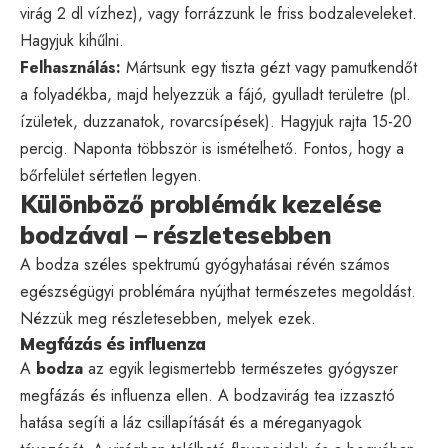
virág 2 dl vízhez), vagy forrázzunk le friss bodzaleveleket.
Hagyjuk kihűlni.
Felhasználás:
Mártsunk egy tiszta gézt vagy pamutkendőt
a folyadékba, majd helyezzük a fájó, gyulladt területre (pl.
ízületek, duzzanatok, rovarcsípések). Hagyjuk rajta 15-20
percig. Naponta többször is ismételhető. Fontos, hogy a
bőrfelület sértetlen legyen.
Különböző problémák kezelése
bodzával – részletesebben
A bodza széles spektrumú gyógyhatásai révén számos
egészségügyi problémára nyújthat természetes megoldást.
Nézzük meg részletesebben, melyek ezek.
Megfázás és influenza
A
bodza
az egyik legismertebb természetes gyógyszer
megfázás és influenza ellen. A bodzavirág tea izzasztó
hatása segíti a láz csillapítását és a méreganyagok