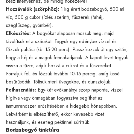
készítményekhez, de mindig hőkezelve!
Hozzávalók (szörphöz):
1 kg érett bodzabogyó, 500 ml
víz, 500 g cukor (ízlés szerint), fűszerek (fahéj,
szegfűszeg, gyömbér).
Elkészítés:
A bogyókat alaposan mossuk meg, majd
távolítsuk el a szárakat. Tegyük egy edénybe vízzel és
főzzük puhára (kb. 15-20 perc). Passzírozzuk át egy szitán,
hogy a héj és a magok fennakadjanak. A kapott levet tegyük
vissza a tűzre, adjuk hozzá a cukrot és a fűszereket.
Forraljuk fel, és főzzük további 10-15 percig, amíg kissé
besűrűsödik. Töltsük steril üvegekbe, és dunsztoljuk.
Felhasználás:
Egy-két evőkanálnyi szörp naponta, vízzel
hígítva vagy önmagában fogyasztva segíthet az
immunrendszer erősítésében a hidegebb hónapokban.
Lekvárként is elkészíthető, ekkor kevesebb vizet
használjunk, és esetleg pektinnel sűrítsük.
Bodzabogyó tinktúra