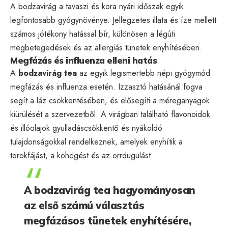
A bodzavirág a tavaszi és kora nyári időszak egyik
legfontosabb gyógynövénye. Jellegzetes illata és íze mellett
számos jótékony hatással bír, különösen a légúti
megbetegedések és az allergiás tünetek enyhítésében.
Megfázás és influenza elleni hatás
A
bodzavirág tea
az egyik legismertebb népi gyógymód
megfázás és influenza esetén. Izzasztó hatásánál fogva
segít a láz csökkentésében, és elősegíti a méreganyagok
kiürülését a szervezetből. A virágban található flavonoidok
és illóolajok gyulladáscsökkentő és nyákoldó
tulajdonságokkal rendelkeznek, amelyek enyhítik a
torokfájást, a köhögést és az orrdugulást.
A bodzavirág tea hagyományosan
az első számú választás
megfázásos tünetek enyhítésére,