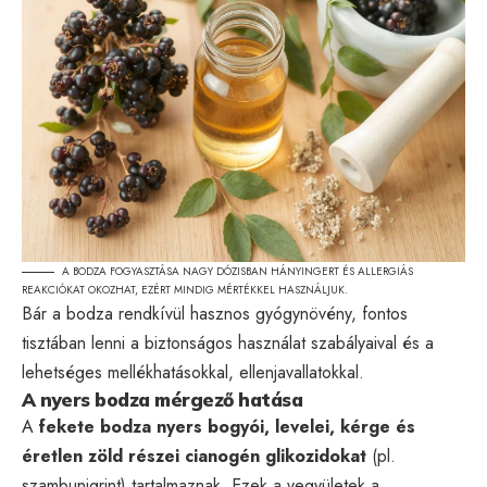
A BODZA FOGYASZTÁSA NAGY DÓZISBAN HÁNYINGERT ÉS ALLERGIÁS
REAKCIÓKAT OKOZHAT, EZÉRT MINDIG MÉRTÉKKEL HASZNÁLJUK.
Bár a bodza rendkívül hasznos gyógynövény, fontos
tisztában lenni a biztonságos használat szabályaival és a
lehetséges mellékhatásokkal, ellenjavallatokkal.
A nyers bodza mérgező hatása
A
fekete bodza nyers bogyói, levelei, kérge és
éretlen zöld részei cianogén glikozidokat
(pl.
szambunigrint) tartalmaznak. Ezek a vegyületek a