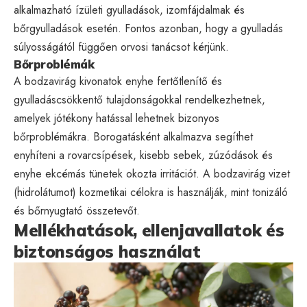
alkalmazható ízületi gyulladások, izomfájdalmak és
bőrgyulladások esetén. Fontos azonban, hogy a gyulladás
súlyosságától függően orvosi tanácsot kérjünk.
Bőrproblémák
A bodzavirág kivonatok enyhe fertőtlenítő és
gyulladáscsökkentő tulajdonságokkal rendelkezhetnek,
amelyek jótékony hatással lehetnek bizonyos
bőrproblémákra. Borogatásként alkalmazva segíthet
enyhíteni a rovarcsípések, kisebb sebek, zúzódások és
enyhe ekcémás tünetek okozta irritációt. A bodzavirág vizet
(hidrolátumot) kozmetikai célokra is használják, mint tonizáló
és bőrnyugtató összetevőt.
Mellékhatások, ellenjavallatok és
biztonságos használat