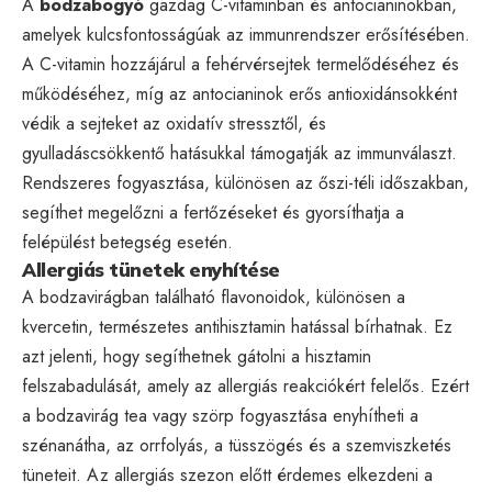
A
bodzabogyó
gazdag C-vitaminban és antocianinokban,
amelyek kulcsfontosságúak az immunrendszer erősítésében.
A C-vitamin hozzájárul a fehérvérsejtek termelődéséhez és
működéséhez, míg az antocianinok erős antioxidánsokként
védik a sejteket az oxidatív stressztől, és
gyulladáscsökkentő hatásukkal támogatják az immunválaszt.
Rendszeres fogyasztása, különösen az őszi-téli időszakban,
segíthet megelőzni a fertőzéseket és gyorsíthatja a
felépülést betegség esetén.
Allergiás tünetek enyhítése
A bodzavirágban található flavonoidok, különösen a
kvercetin, természetes antihisztamin hatással bírhatnak. Ez
azt jelenti, hogy segíthetnek gátolni a hisztamin
felszabadulását, amely az allergiás reakciókért felelős. Ezért
a bodzavirág tea vagy szörp fogyasztása enyhítheti a
szénanátha, az orrfolyás, a tüsszögés és a szemviszketés
tüneteit. Az allergiás szezon előtt érdemes elkezdeni a