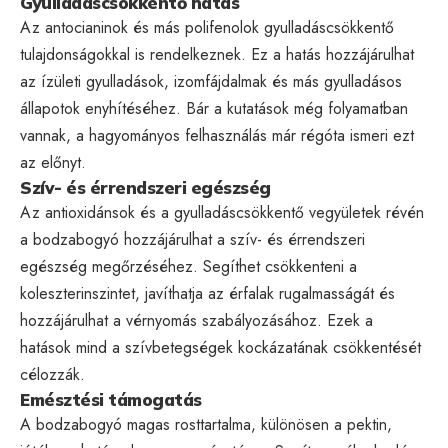
Gyulladáscsökkentő hatás
Az antocianinok és más polifenolok gyulladáscsökkentő
tulajdonságokkal is rendelkeznek. Ez a hatás hozzájárulhat
az ízületi gyulladások, izomfájdalmak és más gyulladásos
állapotok enyhítéséhez. Bár a kutatások még folyamatban
vannak, a hagyományos felhasználás már régóta ismeri ezt
az előnyt.
Szív- és érrendszeri egészség
Az antioxidánsok és a gyulladáscsökkentő vegyületek révén
a bodzabogyó hozzájárulhat a szív- és érrendszeri
egészség megőrzéséhez. Segíthet csökkenteni a
koleszterinszintet, javíthatja az érfalak rugalmasságát és
hozzájárulhat a vérnyomás szabályozásához. Ezek a
hatások mind a szívbetegségek kockázatának csökkentését
célozzák.
Emésztési támogatás
A bodzabogyó magas rosttartalma, különösen a pektin,