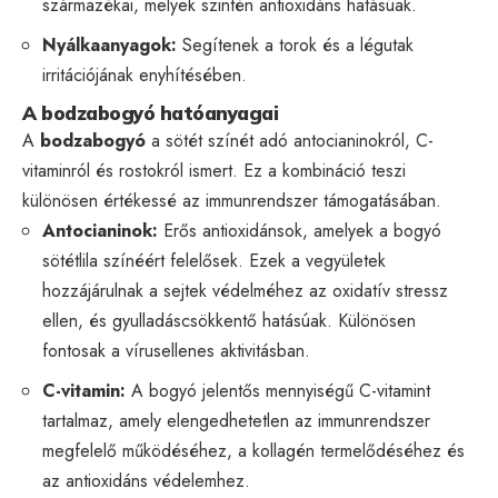
származékai, melyek szintén antioxidáns hatásúak.
Nyálkaanyagok:
Segítenek a torok és a légutak
irritációjának enyhítésében.
A bodzabogyó hatóanyagai
A
bodzabogyó
a sötét színét adó antocianinokról, C-
vitaminról és rostokról ismert. Ez a kombináció teszi
különösen értékessé az immunrendszer támogatásában.
Antocianinok:
Erős antioxidánsok, amelyek a bogyó
sötétlila színéért felelősek. Ezek a vegyületek
hozzájárulnak a sejtek védelméhez az oxidatív stressz
ellen, és gyulladáscsökkentő hatásúak. Különösen
fontosak a vírusellenes aktivitásban.
C-vitamin:
A bogyó jelentős mennyiségű C-vitamint
tartalmaz, amely elengedhetetlen az immunrendszer
megfelelő működéséhez, a kollagén termelődéséhez és
az antioxidáns védelemhez.