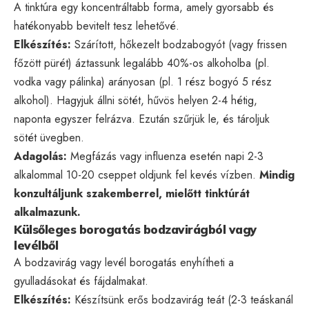
A tinktúra egy koncentráltabb forma, amely gyorsabb és
hatékonyabb bevitelt tesz lehetővé.
Elkészítés:
Szárított, hőkezelt bodzabogyót (vagy frissen
főzött pürét) áztassunk legalább 40%-os alkoholba (pl.
vodka vagy pálinka) arányosan (pl. 1 rész bogyó 5 rész
alkohol). Hagyjuk állni sötét, hűvös helyen 2-4 hétig,
naponta egyszer felrázva. Ezután szűrjük le, és tároljuk
sötét üvegben.
Adagolás:
Megfázás vagy influenza esetén napi 2-3
alkalommal 10-20 cseppet oldjunk fel kevés vízben.
Mindig
konzultáljunk szakemberrel, mielőtt tinktúrát
alkalmazunk.
Külsőleges borogatás bodzavirágból vagy
levélből
A bodzavirág vagy levél borogatás enyhítheti a
gyulladásokat és fájdalmakat.
Elkészítés:
Készítsünk erős bodzavirág teát (2-3 teáskanál