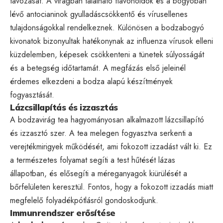
távozását. A virágban található flavonoidok és a bogyóban
lévő antocianinok gyulladáscsökkentő és vírusellenes
tulajdonságokkal rendelkeznek. Különösen a bodzabogyó
kivonatok bizonyultak hatékonynak az influenza vírusok elleni
küzdelemben, képesek csökkenteni a tünetek súlyosságát
és a betegség időtartamát. A megfázás első jeleinél
érdemes elkezdeni a bodza alapú készítmények
fogyasztását.
Lázcsillapítás és izzasztás
A bodzavirág tea hagyományosan alkalmazott lázcsillapító
és izzasztó szer. A tea melegen fogyasztva serkenti a
verejtékmirigyek működését, ami fokozott izzadást vált ki. Ez
a természetes folyamat segíti a test hűtését lázas
állapotban, és elősegíti a méreganyagok kiürülését a
bőrfelületen keresztül. Fontos, hogy a fokozott izzadás miatt
megfelelő folyadékpótlásról gondoskodjunk.
Immunrendszer erősítése