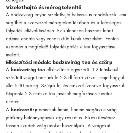
Vizelethajtó és méregtelenítő
A bodzavirág enyhe vizelethajtó hatással is rendelkezik, ami
segíthet a szervezet méregtelenítésében és a felesleges
folyadék eltávolításában. Ez különösen hasznos lehet
ödéma esetén vagy vesetisztító kúrák részeként. Fontos
azonban a megfelelő folyadékpótlás a tea fogyasztása
mellett.
Elkészítési módok: bodzavirág tea és szörp
A
bodzavirág tea
elkészítése egyszerű: 1-2 teáskanál
szárított virágot öntsünk le 2-3 dl forró vízzel, majd hagyjuk
állni 5-10 percig. Szűrjük le, és mézzel ízesítve fogyasszuk.
Naponta 2-3 csésze tea javasolt megfázásos tünetek
esetén.
A
bodzaszörp
nemcsak finom, hanem megőrzi a virág
jótékony hatóanyagainak egy részét is. Elkészítéséhez
frissen szedett virágzatokat használjunk. A virágokat