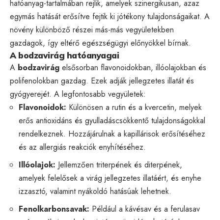
hatóanyag-tartalmában rejlik, amelyek szinergikusan, azaz
egymás hatását erősítve fejtik ki jótékony tulajdonságaikat. A
növény különböző részei más-más vegyületekben
gazdagok, így eltérő egészségügyi előnyökkel bírnak.
A bodzavirág hatóanyagai
A
bodzavirág
elsősorban flavonoidokban, illóolajokban és
polifenolokban gazdag. Ezek adják jellegzetes illatát és
gyógyerejét. A legfontosabb vegyületek:
Flavonoidok:
Különösen a rutin és a kvercetin, melyek
erős antioxidáns és gyulladáscsökkentő tulajdonságokkal
rendelkeznek. Hozzájárulnak a kapillárisok erősítéséhez
és az allergiás reakciók enyhítéséhez.
Illóolajok:
Jellemzően triterpének és diterpének,
amelyek felelősek a virág jellegzetes illatáért, és enyhe
izzasztó, valamint nyákoldó hatásúak lehetnek.
Fenolkarbonsavak:
Például a kávésav és a ferulasav