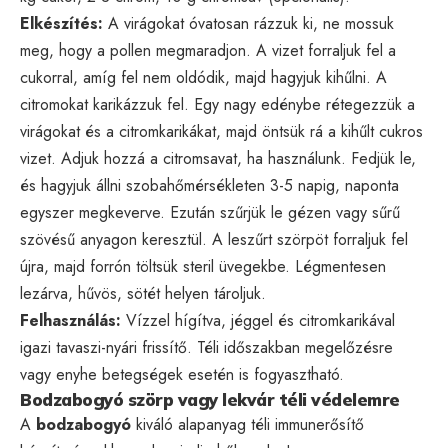
Elkészítés:
A virágokat óvatosan rázzuk ki, ne mossuk
meg, hogy a pollen megmaradjon. A vizet forraljuk fel a
cukorral, amíg fel nem oldódik, majd hagyjuk kihűlni. A
citromokat karikázzuk fel. Egy nagy edénybe rétegezzük a
virágokat és a citromkarikákat, majd öntsük rá a kihűlt cukros
vizet. Adjuk hozzá a citromsavat, ha használunk. Fedjük le,
és hagyjuk állni szobahőmérsékleten 3-5 napig, naponta
egyszer megkeverve. Ezután szűrjük le gézen vagy sűrű
szövésű anyagon keresztül. A leszűrt szörpöt forraljuk fel
újra, majd forrón töltsük steril üvegekbe. Légmentesen
lezárva, hűvös, sötét helyen tároljuk.
Felhasználás:
Vízzel hígítva, jéggel és citromkarikával
igazi tavaszi-nyári frissítő. Téli időszakban megelőzésre
vagy enyhe betegségek esetén is fogyasztható.
Bodzabogyó szörp vagy lekvár téli védelemre
A
bodzabogyó
kiváló alapanyag téli immunerősítő