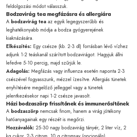
feldolgozási módot válasszuk.
Bodzavirág tea megfázásra és allergiára
A
bodzavirág tea
az egyik legegyszerűbb és
leghatékonyabb módja a bodza gyógyerejének
kiaknázására.
Elkészítés:
Egy csésze (kb. 2-3 dl) forrásban lévő vízhez
adjunk 1-2 teáskanál szárított bodzavirágot. Hagyjuk állni
lefedve 5-10 percig, majd szűrjük le.
Adagolás:
Megfázás vagy influenza esetén naponta 2-3
csészével fogyasszunk, mézzel ízesítve. Allergiás tünetek
enyhítésére megelőző jelleggel vagy a tünetek
jelentkezésekor napi 1-2 csésze javasolt.
Házi bodzaszörp frissítőnek és immunerősítőnek
A
bodzaszörp
nemcsak finom, hanem a virág jótékony
hatóanyagainak egy részét is megőrzi.
Hozzávalók:
25-30 nagy bodzavirág tányér, 2 liter víz, 2
kg cukor, 2-3 citrom, 10 g citromsav (opcionális).