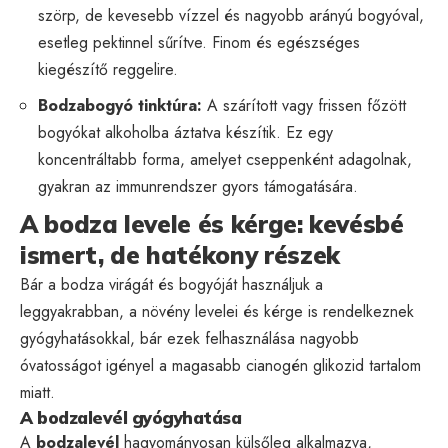
szörp, de kevesebb vízzel és nagyobb arányú bogyóval,
esetleg pektinnel sűrítve. Finom és egészséges
kiegészítő reggelire.
Bodzabogyó tinktúra:
A szárított vagy frissen főzött
bogyókat alkoholba áztatva készítik. Ez egy
koncentráltabb forma, amelyet cseppenként adagolnak,
gyakran az immunrendszer gyors támogatására.
A bodza levele és kérge: kevésbé
ismert, de hatékony részek
Bár a bodza virágát és bogyóját használjuk a
leggyakrabban, a növény levelei és kérge is rendelkeznek
gyógyhatásokkal, bár ezek felhasználása nagyobb
óvatosságot igényel a magasabb cianogén glikozid tartalom
miatt.
A bodzalevél gyógyhatása
A
bodzalevél
hagyományosan külsőleg alkalmazva,