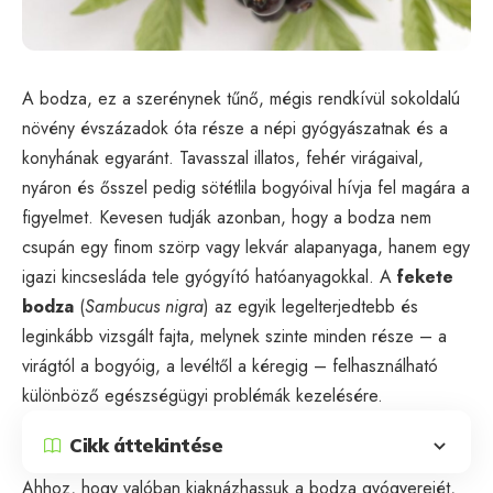
A bodza, ez a szerénynek tűnő, mégis rendkívül sokoldalú
növény évszázadok óta része a népi gyógyászatnak és a
konyhának egyaránt. Tavasszal illatos, fehér virágaival,
nyáron és ősszel pedig sötétlila bogyóival hívja fel magára a
figyelmet. Kevesen tudják azonban, hogy a bodza nem
csupán egy finom szörp vagy lekvár alapanyaga, hanem egy
igazi kincsesláda tele gyógyító hatóanyagokkal. A
fekete
bodza
(
Sambucus nigra
) az egyik legelterjedtebb és
leginkább vizsgált fajta, melynek szinte minden része – a
virágtól a bogyóig, a levéltől a kéregig – felhasználható
különböző egészségügyi problémák kezelésére.
Cikk áttekintése
Ahhoz, hogy valóban kiaknázhassuk a bodza gyógyerejét,