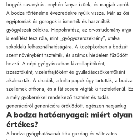
bogyók savanykás, enyhén fanyar ízűek, és magjaik aprók.
A bodza történelme évezredekre nyúlik vissza. Már az ősi
egyiptomiak és görögök is ismerték és használták
gyógyászati célokra. Hippokratész, az orvostudomány atyja
is említést tesz róla, mint „gyógyszerszekrény”, utalva
sokoldalú felhasználhatóságára. A középkorban a bodzát
szent növényként tisztelték, és számos hiedelem fűződött
hozzá. A népi gyógyászatban lázcsillapítóként,
izzasztóként, vizelethajtóként és gyulladáscsökkentőként
alkalmazták. A druidák, a kelta papok úgy tartották, a bodza
szellemek otthona, és a fát sosem vágták ki tiszteletlenül. Ez
a mély gyökerekkel rendelkező tisztelet és tudás
generációról generációra öröklődött, egészen napjainkig.
A bodza hatóanyagai: miért olyan
értékes?
A bodza gyógyhatásainak titka gazdag és változatos