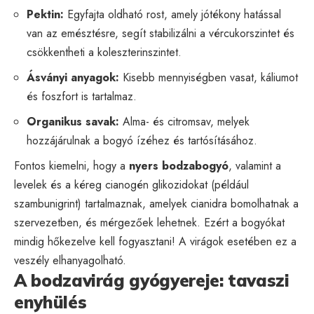
Pektin:
Egyfajta oldható rost, amely jótékony hatással
van az emésztésre, segít stabilizálni a vércukorszintet és
csökkentheti a koleszterinszintet.
Ásványi anyagok:
Kisebb mennyiségben vasat, káliumot
és foszfort is tartalmaz.
Organikus savak:
Alma- és citromsav, melyek
hozzájárulnak a bogyó ízéhez és tartósításához.
Fontos kiemelni, hogy a
nyers bodzabogyó
, valamint a
levelek és a kéreg cianogén glikozidokat (például
szambunigrint) tartalmaznak, amelyek cianidra bomolhatnak a
szervezetben, és mérgezőek lehetnek. Ezért a bogyókat
mindig hőkezelve kell fogyasztani! A virágok esetében ez a
veszély elhanyagolható.
A bodzavirág gyógyereje: tavaszi
enyhülés