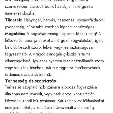
szervezetben cianiddá bomolhatnak, ami mérgezési
tüneteket okozhat.
Tünetek:
Hányinger, hányás, hasmenés, gyomorfájdalom,
gyengeség, súlyosabb esetben légzési nehézségek.
Megoldás:
A bogyókat mindig alaposan főzzük meg! A
hőkezelés lebontja ezeket a mérgező vegyületeket, így a
belőlük készült szörp, lekvár vagy tea biztonságosan
fogyasztható. A virágok cianogén glikozid tartalma
elhanyagolható, így azok nyersen is felhasználhatók szörp
vagy tea készítéséhez, bár a virágporra érzékenyeknek
érdemes óvatosnak lenniük.
Terhesség és szoptatás
Terhes és szoptató nők számára a bodza fogyasztása
általában nem javasolt, vagy csak orvosi konzultációt
követően, rendkívül óvatosan. Bár komoly mellékhatásokat
nem jelentettek, a kutatások hiánya miatt a biztonság