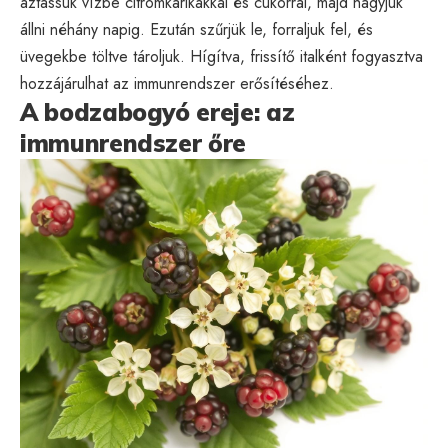
áztassuk vízbe citromkarikákkal és cukorral, majd hagyjuk
állni néhány napig. Ezután szűrjük le, forraljuk fel, és
üvegekbe töltve tároljuk. Hígítva, frissítő italként fogyasztva
hozzájárulhat az immunrendszer erősítéséhez.
A bodzabogyó ereje: az
immunrendszer őre