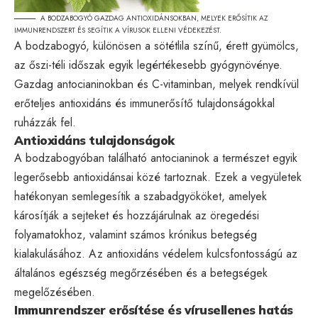
A BODZABOGYÓ GAZDAG ANTIOXIDÁNSOKBAN, MELYEK ERŐSÍTIK AZ
IMMUNRENDSZERT ÉS SEGÍTIK A VÍRUSOK ELLENI VÉDEKEZÉST.
A bodzabogyó, különösen a sötétlila színű, érett gyümölcs,
az őszi-téli időszak egyik legértékesebb gyógynövénye.
Gazdag antocianinokban és C-vitaminban, melyek rendkívül
erőteljes antioxidáns és immunerősítő tulajdonságokkal
ruházzák fel.
Antioxidáns tulajdonságok
A bodzabogyóban található antocianinok a természet egyik
legerősebb antioxidánsai közé tartoznak. Ezek a vegyületek
hatékonyan semlegesítik a szabadgyököket, amelyek
károsítják a sejteket és hozzájárulnak az öregedési
folyamatokhoz, valamint számos krónikus betegség
kialakulásához. Az antioxidáns védelem kulcsfontosságú az
általános egészség megőrzésében és a betegségek
megelőzésében.
Immunrendszer erősítése és vírusellenes hatás