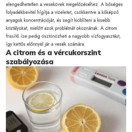
elengedhetetlen a vesekövek megelőzéséhez. A bőséges
folyadékbevitel hígítja a vizeletet, csökkentve a kőképző
anyagok koncentrációját, és segít kiöblíteni a kisebb
kristályokat, mielőtt azok problémát okoznának. A citrom
frissítő íze pedig ösztönözheti a nagyobb vízfogyasztást,
így kettős előnnyel jár a vesék számára.
A citrom és a vércukorszint
szabályozása