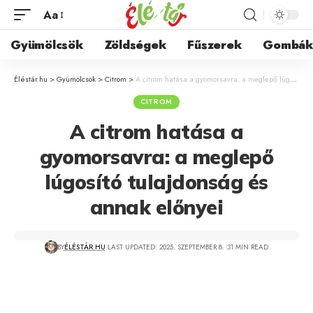
Aa
Gyümölcsök
Zöldségek
Fűszerek
Gombá
Éléstár.hu
>
Gyümölcsök
>
Citrom
>
A citrom hatása a gyomorsavra: a meglepő lúgosító tulajdonság és annak előnyei
CITROM
A citrom hatása a
gyomorsavra: a meglepő
lúgosító tulajdonság és
annak előnyei
BY
ÉLÉSTÁR.HU
LAST UPDATED: 2025. SZEPTEMBER 8.
31 MIN READ