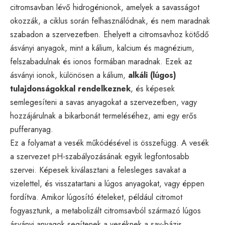
citromsavban lévő hidrogénionok, amelyek a savasságot
okozzák, a ciklus során felhasználódnak, és nem maradnak
szabadon a szervezetben. Ehelyett a citromsavhoz kötődő
ásványi anyagok, mint a kálium, kalcium és magnézium,
felszabadulnak és ionos formában maradnak. Ezek az
ásványi ionok, különösen a kálium,
alkáli (lúgos)
tulajdonságokkal rendelkeznek
, és képesek
semlegesíteni a savas anyagokat a szervezetben, vagy
hozzájárulnak a bikarbonát termeléséhez, ami egy erős
pufferanyag.
Ez a folyamat a vesék működésével is összefügg. A vesék
a szervezet pH-szabályozásának egyik legfontosabb
szervei. Képesek kiválasztani a felesleges savakat a
vizelettel, és visszatartani a lúgos anyagokat, vagy éppen
fordítva. Amikor lúgosító ételeket, például citromot
fogyasztunk, a metabolizált citromsavból származó lúgos
ásványi anyagok segítenek a veséknek a sav-bázis