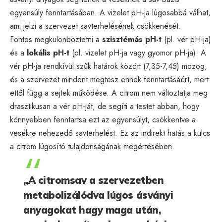
egyensúly fenntartásában. A vizelet pH-ja lúgosabbá válhat,
ami jelzi a szervezet savterhelésének csökkenését.
Fontos megkülönböztetni a
szisztémás pH-t
(pl. vér pH-ja)
és a
lokális pH-t
(pl. vizelet pH-ja vagy gyomor pH-ja). A
vér pH-ja rendkívül szűk határok között (7,35-7,45) mozog,
és a szervezet mindent megtesz ennek fenntartásáért, mert
ettől függ a sejtek működése. A citrom nem változtatja meg
drasztikusan a vér pH-ját, de segíti a testet abban, hogy
könnyebben fenntartsa ezt az egyensúlyt, csökkentve a
vesékre nehezedő savterhelést. Ez az indirekt hatás a kulcs
a citrom lúgosító tulajdonságának megértésében.
„A citromsav a szervezetben
metabolizálódva lúgos ásványi
anyagokat hagy maga után,