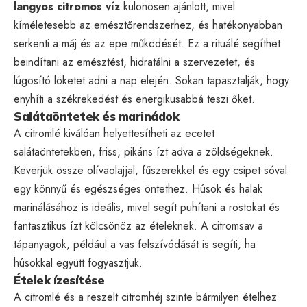
langyos citromos víz
különösen ajánlott, mivel
kíméletesebb az emésztőrendszerhez, és hatékonyabban
serkenti a máj és az epe működését. Ez a rituálé segíthet
beindítani az emésztést, hidratálni a szervezetet, és
lúgosító löketet adni a nap elején. Sokan tapasztalják, hogy
enyhíti a székrekedést és energikusabbá teszi őket.
Salátaöntetek és marinádok
A citromlé kiválóan helyettesítheti az ecetet
salátaöntetekben, friss, pikáns ízt adva a zöldségeknek.
Keverjük össze olívaolajjal, fűszerekkel és egy csipet sóval
egy könnyű és egészséges öntethez. Húsok és halak
marinálásához is ideális, mivel segít puhítani a rostokat és
fantasztikus ízt kölcsönöz az ételeknek. A citromsav a
tápanyagok, például a vas felszívódását is segíti, ha
húsokkal együtt fogyasztjuk.
Ételek ízesítése
A citromlé és a reszelt citromhéj szinte bármilyen ételhez