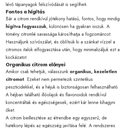
lévő tápanyagok felszívódását is segítheti.
Fontos a hígítás
Bár a citrom rendkívül jótékony hatású, fontos, hogy mindig
hígítva fogyasszuk
, különösen ha gyakran isszuk. A
tömény citromlé savassága károsíthatja a fogzománcot.
Használjunk szívószálat, és öblítsük ki a szánkat vízzel a
citromos italok elfogyasztása után, hogy minimalizáljuk ezt a
kockázatot.
Organikus citrom előnyei
Amikor csak tehetjük, válasszunk
organikus, kezeletlen
citromot
. Ezeket nem permetezik szintetikus
peszticidekkel, és a héjuk is biztonságosan felhasználható.
A héjban található illóolajok és flavonoidok rendkívül
koncentráltak és egészségesek, ezért kár lenne kihagyni
őket.
A citrom beillesztése az étrendbe egy egyszerű, de
hatékony lépés az egészség javítása felé. A rendszeres