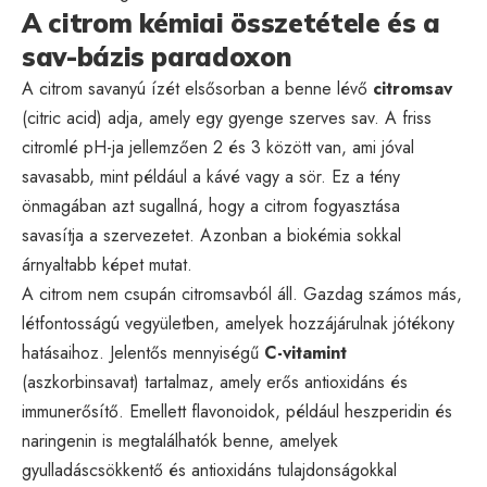
A citrom kémiai összetétele és a
sav-bázis paradoxon
A citrom savanyú ízét elsősorban a benne lévő
citromsav
(citric acid) adja, amely egy gyenge szerves sav. A friss
citromlé pH-ja jellemzően 2 és 3 között van, ami jóval
savasabb, mint például a kávé vagy a sör. Ez a tény
önmagában azt sugallná, hogy a citrom fogyasztása
savasítja a szervezetet. Azonban a biokémia sokkal
árnyaltabb képet mutat.
A citrom nem csupán citromsavból áll. Gazdag számos más,
létfontosságú vegyületben, amelyek hozzájárulnak jótékony
hatásaihoz. Jelentős mennyiségű
C-vitamint
(aszkorbinsavat) tartalmaz, amely erős antioxidáns és
immunerősítő. Emellett flavonoidok, például heszperidin és
naringenin is megtalálhatók benne, amelyek
gyulladáscsökkentő és antioxidáns tulajdonságokkal