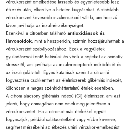
vércukorszint emelkedése lassabb és egyenletesebb lesz
étkezés után, elkerülve a hirtelen kiugrásokat. A stabilabb
vércukorszint kevesebb inzulinreakciót vált ki, ami hosszú
távon javíthatja az inzulinérzékenységet.
Ezenkívül a citromban található
antioxidánsok és
flavonoidok
, mint a heszperidin, szintén hozzájárulhatnak a
vércukorszint szabályozásához. Ezek a vegyületek
gyulladáscsökkentő hatásúak és védik a sejteket az oxidatív
stressztől, ami javíthatja az inzulinreceptorok működését és
az inzulinjelátvitelt. Egyes kutatások szerint a citromlé
fogyasztása csökkentheti az élelmiszerek glikémiás indexét,
különösen a magas szénhidráttartalmú ételek esetében.
A citrom alacsony glikémiás indexű (GI) élelmiszer, ami azt
jelenti, hogy önmagában nem emeli meg jelentősen a
vércukorszintet. Ha a citromot más ételekkel együtt
fogyasztjuk, például salátaöntetként vagy vízbe keverve,
segíthet mérsékelni az étkezés utáni vércukor-emelkedést.