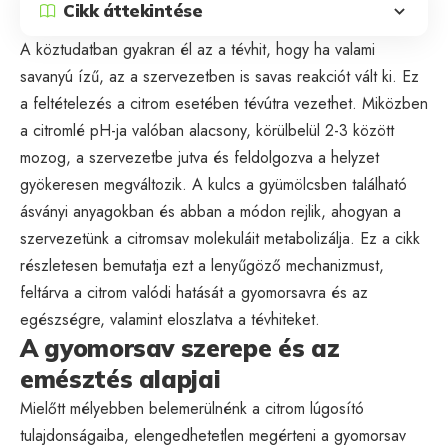
Cikk áttekintése
A köztudatban gyakran él az a tévhit, hogy ha valami
savanyú ízű, az a szervezetben is savas reakciót vált ki. Ez
a feltételezés a citrom esetében tévútra vezethet. Miközben
a citromlé pH-ja valóban alacsony, körülbelül 2-3 között
mozog, a szervezetbe jutva és feldolgozva a helyzet
gyökeresen megváltozik. A kulcs a gyümölcsben található
ásványi anyagokban és abban a módon rejlik, ahogyan a
szervezetünk a citromsav molekuláit metabolizálja. Ez a cikk
részletesen bemutatja ezt a lenyűgöző mechanizmust,
feltárva a citrom valódi hatását a gyomorsavra és az
egészségre, valamint eloszlatva a tévhiteket.
A gyomorsav szerepe és az
emésztés alapjai
Mielőtt mélyebben belemerülnénk a citrom lúgosító
tulajdonságaiba, elengedhetetlen megérteni a gyomorsav