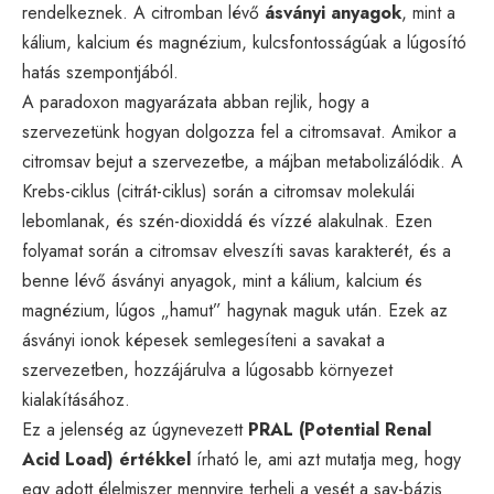
rendelkeznek. A citromban lévő
ásványi anyagok
, mint a
kálium, kalcium és magnézium, kulcsfontosságúak a lúgosító
hatás szempontjából.
A paradoxon magyarázata abban rejlik, hogy a
szervezetünk hogyan dolgozza fel a citromsavat. Amikor a
citromsav bejut a szervezetbe, a májban metabolizálódik. A
Krebs-ciklus (citrát-ciklus) során a citromsav molekulái
lebomlanak, és szén-dioxiddá és vízzé alakulnak. Ezen
folyamat során a citromsav elveszíti savas karakterét, és a
benne lévő ásványi anyagok, mint a kálium, kalcium és
magnézium, lúgos „hamut” hagynak maguk után. Ezek az
ásványi ionok képesek semlegesíteni a savakat a
szervezetben, hozzájárulva a lúgosabb környezet
kialakításához.
Ez a jelenség az úgynevezett
PRAL (Potential Renal
Acid Load) értékkel
írható le, ami azt mutatja meg, hogy
egy adott élelmiszer mennyire terheli a vesét a sav-bázis