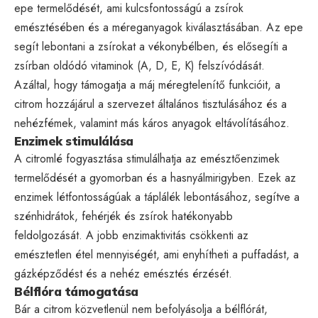
epe termelődését, ami kulcsfontosságú a zsírok
emésztésében és a méreganyagok kiválasztásában. Az epe
segít lebontani a zsírokat a vékonybélben, és elősegíti a
zsírban oldódó vitaminok (A, D, E, K) felszívódását.
Azáltal, hogy támogatja a máj méregtelenítő funkcióit, a
citrom hozzájárul a szervezet általános tisztulásához és a
nehézfémek, valamint más káros anyagok eltávolításához.
Enzimek stimulálása
A citromlé fogyasztása stimulálhatja az emésztőenzimek
termelődését a gyomorban és a hasnyálmirigyben. Ezek az
enzimek létfontosságúak a táplálék lebontásához, segítve a
szénhidrátok, fehérjék és zsírok hatékonyabb
feldolgozását. A jobb enzimaktivitás csökkenti az
emésztetlen étel mennyiségét, ami enyhítheti a puffadást, a
gázképződést és a nehéz emésztés érzését.
Bélflóra támogatása
Bár a citrom közvetlenül nem befolyásolja a bélflórát,