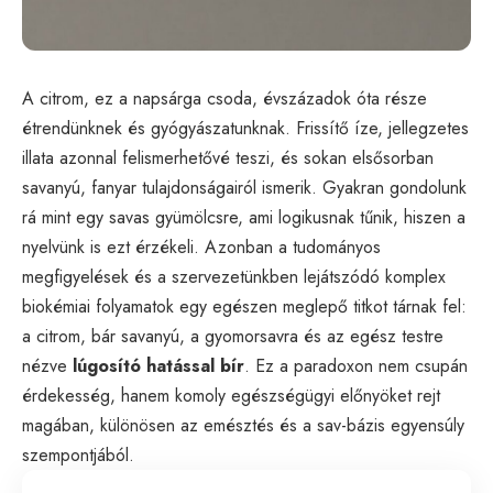
A citrom, ez a napsárga csoda, évszázadok óta része
étrendünknek és gyógyászatunknak. Frissítő íze, jellegzetes
illata azonnal felismerhetővé teszi, és sokan elsősorban
savanyú, fanyar tulajdonságairól ismerik. Gyakran gondolunk
rá mint egy savas gyümölcsre, ami logikusnak tűnik, hiszen a
nyelvünk is ezt érzékeli. Azonban a tudományos
megfigyelések és a szervezetünkben lejátszódó komplex
biokémiai folyamatok egy egészen meglepő titkot tárnak fel:
a citrom, bár savanyú, a gyomorsavra és az egész testre
nézve
lúgosító hatással bír
. Ez a paradoxon nem csupán
érdekesség, hanem komoly egészségügyi előnyöket rejt
magában, különösen az emésztés és a sav-bázis egyensúly
szempontjából.