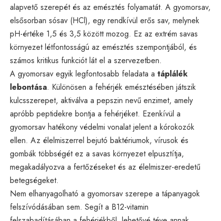
alapvető szerepét és az emésztés folyamatát. A gyomorsav,
elsősorban sósav (HCl), egy rendkívül erős sav, melynek
pH-értéke 1,5 és 3,5 között mozog. Ez az extrém savas
környezet létfontosságú az emésztés szempontjából, és
számos kritikus funkciót lát el a szervezetben.
A gyomorsav egyik legfontosabb feladata a
táplálék
lebontása
. Különösen a fehérjék emésztésében játszik
kulcsszerepet, aktiválva a pepszin nevű enzimet, amely
apróbb peptidekre bontja a fehérjéket. Ezenkívül a
gyomorsav hatékony védelmi vonalat jelent a kórokozók
ellen. Az élelmiszerrel bejutó baktériumok, vírusok és
gombák többségét ez a savas környezet elpusztítja,
megakadályozva a fertőzéseket és az élelmiszer-eredetű
betegségeket.
Nem elhanyagolható a gyomorsav szerepe a tápanyagok
felszívódásában sem. Segít a B12-vitamin
felszabadításában a fehérjékből, lehetővé téve annak