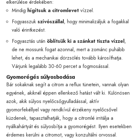
elkerülése érdekében:
Mindig
hígítsuk a citromlevet
vízzel.
Fogyasszuk
szívószállal
, hogy minimalizáljuk a fogakkal
való érintkezést.
Fogyasztás után
öblítsük ki a szánkat tiszta vízzel
,
de ne mossunk fogat azonnal, mert a zománc puhább
lehet, és a mechanikai dörzsölés tovább károsíthatja.
Várjunk legalább 30-60 percet a fogmosással.
Gyomorégés súlyosbodása
Bár sokaknak segít a citrom a reflux tünetein, vannak olyan
egyének, akiknél éppen ellenkező hatást vált ki. Különösen
azok, akik súlyos nyelőcsőgyulladással, aktív
gyomorfekéllyel vagy rendkívül érzékeny nyelőcsővel
küzdenek, tapasztalhatják, hogy a citromlé irritálja a
nyálkahártyát és súlyosbítja a gyomorégést. Ilyen esetekben
érdemes kerülni a citromot, vagy konzultálni orvossal.