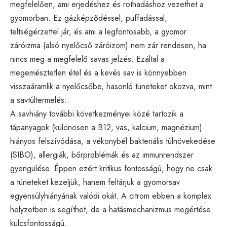
megfelelően, ami erjedéshez és rothadáshoz vezethet a
gyomorban. Ez gázképződéssel, puffadással,
teltségérzettel jár, és ami a legfontosabb, a gyomor
záróizma (alsó nyelőcső záróizom) nem zár rendesen, ha
nincs meg a megfelelő savas jelzés. Ezáltal a
megemésztetlen étel és a kevés sav is könnyebben
visszaáramlik a nyelőcsőbe, hasonló tüneteket okozva, mint
a savtúltermelés.
A savhiány további következményei közé tartozik a
tápanyagok (különösen a B12, vas, kalcium, magnézium)
hiányos felszívódása, a vékonybél bakteriális túlnövekedése
(SIBO), allergiák, bőrproblémák és az immunrendszer
gyengülése. Éppen ezért kritikus fontosságú, hogy ne csak
a tüneteket kezeljük, hanem feltárjuk a gyomorsav
egyensúlyhiányának valódi okát. A citrom ebben a komplex
helyzetben is segíthet, de a hatásmechanizmus megértése
kulcsfontosságú.