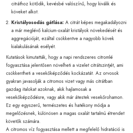
citráthoz kötődik, kevésbé valószínű, hogy kiválik és
köveket alkot.
Kristályosodás gátlása:
A citrát képes megakadályozni
a már meglévő kalcium-oxalát kristályok növekedését és
aggregációját, ezáltal csökkentve a nagyobb kövek
kialakulásának esélyét.
Kutatások kimutatták, hogy a napi rendszeres citromlé
fogyasztása jelentősen növelheti a vizelet citrátszintjét, ami
csökkentheti a vesekőképződés kockázatát. Az orvosok
gyakran javasolják a citromos vizet vagy más citrátban
gazdag italokat azoknak, akik hajlamosak a
vesekőképződésre, vagy akik már átestek vesekőrohamon.
Ez egy egyszerű, természetes és hatékony módja a
megelőzésnek, különösen a magas oxalát tartalmú étrendet
követők számára.
A citromos víz fogyasztása mellett a megfelelő hidratáció is