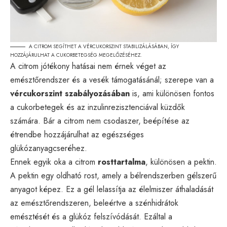
A CITROM SEGÍTHET A VÉRCUKORSZINT STABILIZÁLÁSÁBAN, ÍGY
HOZZÁJÁRULHAT A CUKORBETEGSÉG MEGELŐZÉSÉHEZ.
A citrom jótékony hatásai nem érnek véget az
emésztőrendszer és a vesék támogatásánál; szerepe van a
vércukorszint szabályozásában
is, ami különösen fontos
a cukorbetegek és az inzulinrezisztenciával küzdők
számára. Bár a citrom nem csodaszer, beépítése az
étrendbe hozzájárulhat az egészséges
glükózanyagcseréhez.
Ennek egyik oka a citrom
rosttartalma
, különösen a pektin.
A pektin egy oldható rost, amely a bélrendszerben gélszerű
anyagot képez. Ez a gél lelassítja az élelmiszer áthaladását
az emésztőrendszeren, beleértve a szénhidrátok
emésztését és a glükóz felszívódását. Ezáltal a