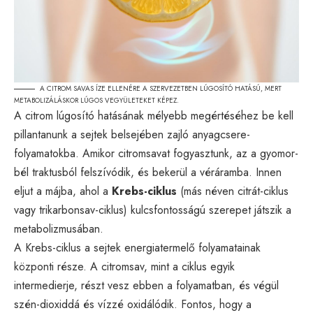
A CITROM SAVAS ÍZE ELLENÉRE A SZERVEZETBEN LÚGOSÍTÓ HATÁSÚ, MERT
METABOLIZÁLÁSKOR LÚGOS VEGYÜLETEKET KÉPEZ.
A citrom lúgosító hatásának mélyebb megértéséhez be kell
pillantanunk a sejtek belsejében zajló anyagcsere-
folyamatokba. Amikor citromsavat fogyasztunk, az a gyomor-
bél traktusból felszívódik, és bekerül a véráramba. Innen
eljut a májba, ahol a
Krebs-ciklus
(más néven citrát-ciklus
vagy trikarbonsav-ciklus) kulcsfontosságú szerepet játszik a
metabolizmusában.
A Krebs-ciklus a sejtek energiatermelő folyamatainak
központi része. A citromsav, mint a ciklus egyik
intermedierje, részt vesz ebben a folyamatban, és végül
szén-dioxiddá és vízzé oxidálódik. Fontos, hogy a