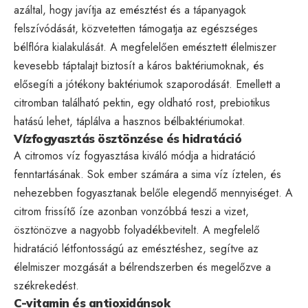
azáltal, hogy javítja az emésztést és a tápanyagok
felszívódását, közvetetten támogatja az egészséges
bélflóra kialakulását. A megfelelően emésztett élelmiszer
kevesebb táptalajt biztosít a káros baktériumoknak, és
elősegíti a jótékony baktériumok szaporodását. Emellett a
citromban található pektin, egy oldható rost, prebiotikus
hatású lehet, táplálva a hasznos bélbaktériumokat.
Vízfogyasztás ösztönzése és hidratáció
A citromos víz fogyasztása kiváló módja a hidratáció
fenntartásának. Sok ember számára a sima víz íztelen, és
nehezebben fogyasztanak belőle elegendő mennyiséget. A
citrom frissítő íze azonban vonzóbbá teszi a vizet,
ösztönözve a nagyobb folyadékbevitelt. A megfelelő
hidratáció létfontosságú az emésztéshez, segítve az
élelmiszer mozgását a bélrendszerben és megelőzve a
székrekedést.
C-vitamin és antioxidánsok