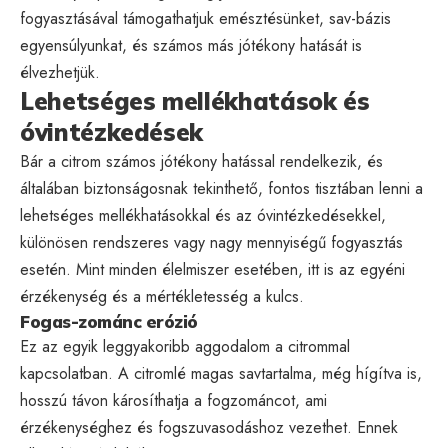
fogyasztásával támogathatjuk emésztésünket, sav-bázis
egyensúlyunkat, és számos más jótékony hatását is
élvezhetjük.
Lehetséges mellékhatások és
óvintézkedések
Bár a citrom számos jótékony hatással rendelkezik, és
általában biztonságosnak tekinthető, fontos tisztában lenni a
lehetséges mellékhatásokkal és az óvintézkedésekkel,
különösen rendszeres vagy nagy mennyiségű fogyasztás
esetén. Mint minden élelmiszer esetében, itt is az egyéni
érzékenység és a mértékletesség a kulcs.
Fogas-zománc erózió
Ez az egyik leggyakoribb aggodalom a citrommal
kapcsolatban. A citromlé magas savtartalma, még hígítva is,
hosszú távon károsíthatja a fogzománcot, ami
érzékenységhez és fogszuvasodáshoz vezethet. Ennek