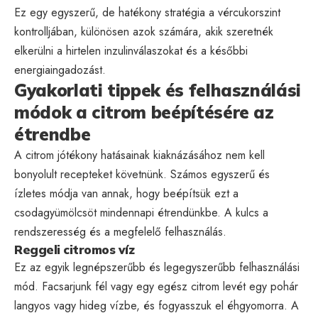
Ez egy egyszerű, de hatékony stratégia a vércukorszint
kontrolljában, különösen azok számára, akik szeretnék
elkerülni a hirtelen inzulinválaszokat és a későbbi
energiaingadozást.
Gyakorlati tippek és felhasználási
módok a citrom beépítésére az
étrendbe
A citrom jótékony hatásainak kiaknázásához nem kell
bonyolult recepteket követnünk. Számos egyszerű és
ízletes módja van annak, hogy beépítsük ezt a
csodagyümölcsöt mindennapi étrendünkbe. A kulcs a
rendszeresség és a megfelelő felhasználás.
Reggeli citromos víz
Ez az egyik legnépszerűbb és legegyszerűbb felhasználási
mód. Facsarjunk fél vagy egy egész citrom levét egy pohár
langyos vagy hideg vízbe, és fogyasszuk el éhgyomorra. A