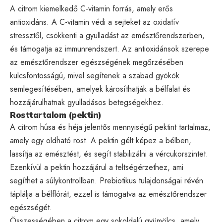
A citrom kiemelkedő C-vitamin forrás, amely erős
antioxidáns. A C-vitamin védi a sejteket az oxidatív
stressztől, csökkenti a gyulladást az emésztőrendszerben,
és támogatja az immunrendszert. Az antioxidánsok szerepe
az emésztőrendszer egészségének megőrzésében
kulcsfontosságú, mivel segítenek a szabad gyökök
semlegesítésében, amelyek károsíthatják a bélfalat és
hozzájárulhatnak gyulladásos betegségekhez.
Rosttartalom (pektin)
A citrom húsa és héja jelentős mennyiségű pektint tartalmaz,
amely egy oldható rost. A pektin gélt képez a bélben,
lassítja az emésztést, és segít stabilizálni a vércukorszintet.
Ezenkívül a pektin hozzájárul a teltségérzethez, ami
segíthet a súlykontrollban. Prebiotikus tulajdonságai révén
táplálja a bélflórát, ezzel is támogatva az emésztőrendszer
egészségét.
Összességében a citrom egy sokoldalú gyümölcs, amely