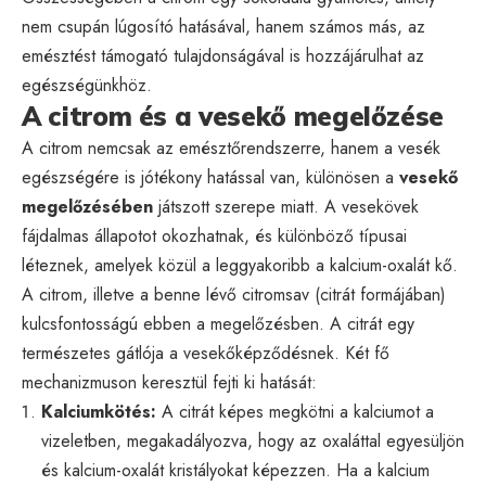
nem csupán lúgosító hatásával, hanem számos más, az
emésztést támogató tulajdonságával is hozzájárulhat az
egészségünkhöz.
A citrom és a vesekő megelőzése
A citrom nemcsak az emésztőrendszerre, hanem a vesék
egészségére is jótékony hatással van, különösen a
vesekő
megelőzésében
játszott szerepe miatt. A vesekövek
fájdalmas állapotot okozhatnak, és különböző típusai
léteznek, amelyek közül a leggyakoribb a kalcium-oxalát kő.
A citrom, illetve a benne lévő citromsav (citrát formájában)
kulcsfontosságú ebben a megelőzésben. A citrát egy
természetes gátlója a vesekőképződésnek. Két fő
mechanizmuson keresztül fejti ki hatását:
Kalciumkötés:
A citrát képes megkötni a kalciumot a
vizeletben, megakadályozva, hogy az oxaláttal egyesüljön
és kalcium-oxalát kristályokat képezzen. Ha a kalcium