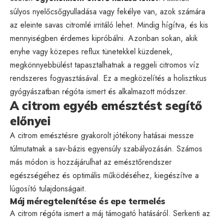
súlyos nyelőcsőgyulladása vagy fekélye van, azok számára
az eleinte savas citromlé irritáló lehet. Mindig hígítva, és kis
mennyiségben érdemes kipróbálni. Azonban sokan, akik
enyhe vagy közepes reflux tünetekkel küzdenek,
megkönnyebbülést tapasztalhatnak a reggeli citromos víz
rendszeres fogyasztásával. Ez a megközelítés a holisztikus
gyógyászatban régóta ismert és alkalmazott módszer.
A citrom egyéb emésztést segítő
előnyei
A citrom emésztésre gyakorolt jótékony hatásai messze
túlmutatnak a sav-bázis egyensúly szabályozásán. Számos
más módon is hozzájárulhat az emésztőrendszer
egészségéhez és optimális működéséhez, kiegészítve a
lúgosító tulajdonságait.
Máj méregtelenítése és epe termelés
A citrom régóta ismert a máj támogató hatásáról. Serkenti az