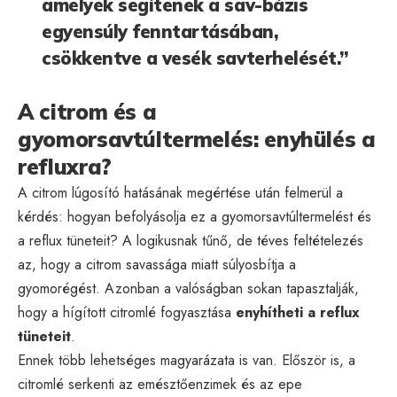
amelyek segítenek a sav-bázis
egyensúly fenntartásában,
csökkentve a vesék savterhelését.”
A citrom és a
gyomorsavtúltermelés: enyhülés a
refluxra?
A citrom lúgosító hatásának megértése után felmerül a
kérdés: hogyan befolyásolja ez a gyomorsavtúltermelést és
a reflux tüneteit? A logikusnak tűnő, de téves feltételezés
az, hogy a citrom savassága miatt súlyosbítja a
gyomorégést. Azonban a valóságban sokan tapasztalják,
hogy a hígított citromlé fogyasztása
enyhítheti a reflux
tüneteit
.
Ennek több lehetséges magyarázata is van. Először is, a
citromlé serkenti az emésztőenzimek és az epe