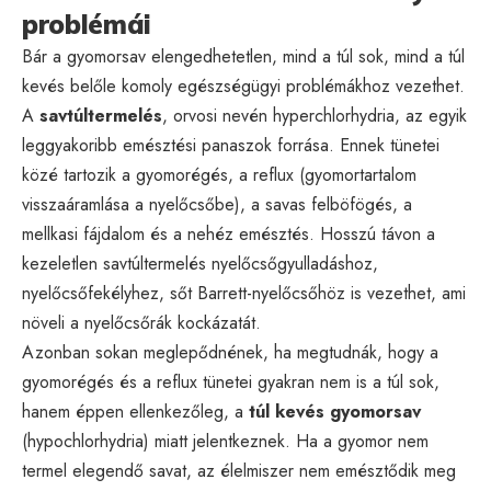
problémái
Bár a gyomorsav elengedhetetlen, mind a túl sok, mind a túl
kevés belőle komoly egészségügyi problémákhoz vezethet.
A
savtúltermelés
, orvosi nevén hyperchlorhydria, az egyik
leggyakoribb emésztési panaszok forrása. Ennek tünetei
közé tartozik a gyomorégés, a reflux (gyomortartalom
visszaáramlása a nyelőcsőbe), a savas felböfögés, a
mellkasi fájdalom és a nehéz emésztés. Hosszú távon a
kezeletlen savtúltermelés nyelőcsőgyulladáshoz,
nyelőcsőfekélyhez, sőt Barrett-nyelőcsőhöz is vezethet, ami
növeli a nyelőcsőrák kockázatát.
Azonban sokan meglepődnének, ha megtudnák, hogy a
gyomorégés és a reflux tünetei gyakran nem is a túl sok,
hanem éppen ellenkezőleg, a
túl kevés gyomorsav
(hypochlorhydria) miatt jelentkeznek. Ha a gyomor nem
termel elegendő savat, az élelmiszer nem emésztődik meg