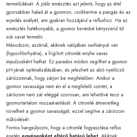
termelődését. A jobb emésztés azt jelenti, hogy az étel
gyorsabban halad át a gyomron, csökkentve a pangás és az
erjedés esélyét, ami gyakran hozzájárul a refluxhoz. Ha az
emésztés hatékonyabb, a gyomor kevésbé kényszerül túl
sok savat termelni.
Másodszor, azoknál, akiknek valójában savhiányuk van
(hypochlorhydria), a hígított citromlé enyhe savas
impulzusként hathat. Ez paradox módon segíthet a gyomor
pH-jának optimalizálásában, és jelezheti az alsó nyelőcső
záróizomnak, hogy zárjon be megfelelően. Amikor a
gyomor savassága nem éri el a megfelelő szintet, a
záróizom nem zár eléggé szorosan, ami lehetővé teszi a
gyomortartalom visszaáramlását. A citromlé átmenetileg
növelheti a gyomor savasságát, ezzel segítve a záróizom
működését.
Fontos hangsúlyozni, hogy a citromlé fogyasztása reflux
esetén
egyénenként eltérő hatású lehet
. Akiknek