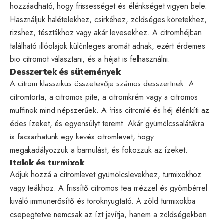
hozzáadható, hogy frissességet és élénkséget vigyen bele.
Használjuk halételekhez, csirkéhez, zöldséges köretekhez,
rizshez, tésztákhoz vagy akár levesekhez. A citromhéjban
található illóolajok különleges aromát adnak, ezért érdemes
bio citromot választani, és a héjat is felhasználni.
Desszertek és sütemények
A citrom klasszikus összetevője számos desszertnek. A
citromtorta, a citromos pite, a citromkrém vagy a citromos
muffinok mind népszerűek. A friss citromlé és héj élénkíti az
édes ízeket, és egyensúlyt teremt. Akár gyümölcssalátákra
is facsarhatunk egy kevés citromlevet, hogy
megakadályozzuk a barnulást, és fokozzuk az ízeket.
Italok és turmixok
Adjuk hozzá a citromlevet gyümölcslevekhez, turmixokhoz
vagy teákhoz. A frissítő citromos tea mézzel és gyömbérrel
kiváló immunerősítő és toroknyugtató. A zöld turmixokba
csepegtetve nemcsak az ízt javítja, hanem a zöldségekben