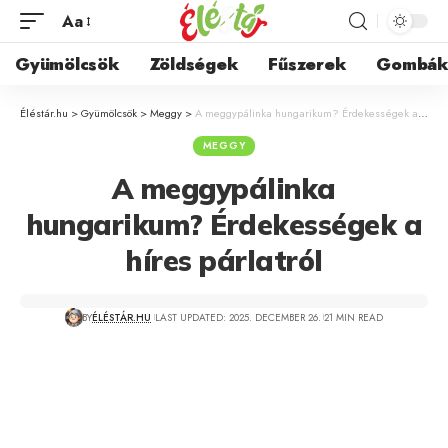
Aa
Gyümölcsök
Zöldségek
Fűszerek
Gombá
Éléstár.hu
>
Gyümölcsök
>
Meggy
>
A meggypálinka hungarikum? Érdekességek a híres párlatról
MEGGY
A meggypálinka
hungarikum? Érdekességek a
híres párlatról
BY
ÉLÉSTÁR.HU
LAST UPDATED: 2025. DECEMBER 26.
21 MIN READ