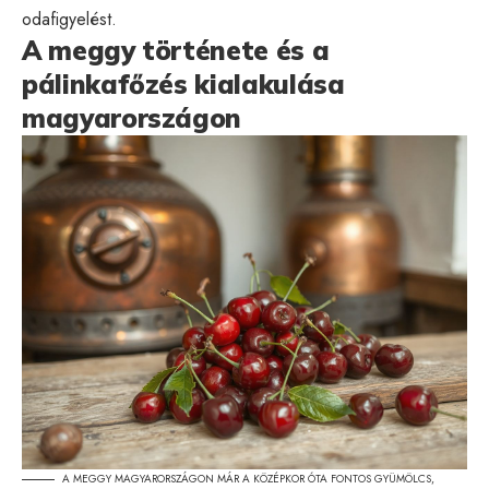
odafigyelést.
A meggy története és a
pálinkafőzés kialakulása
magyarországon
A MEGGY MAGYARORSZÁGON MÁR A KÖZÉPKOR ÓTA FONTOS GYÜMÖLCS,