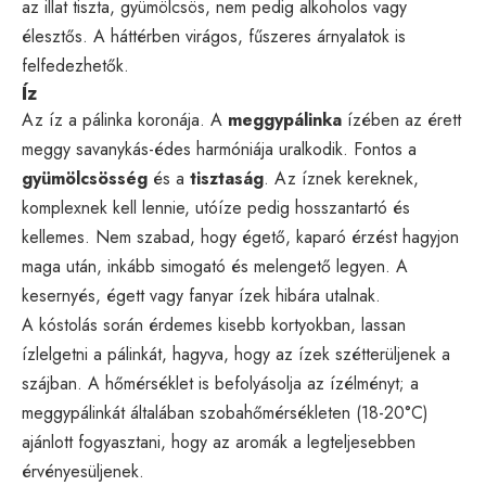
az illat tiszta, gyümölcsös, nem pedig alkoholos vagy
élesztős. A háttérben virágos, fűszeres árnyalatok is
felfedezhetők.
Íz
Az íz a pálinka koronája. A
meggypálinka
ízében az érett
meggy savanykás-édes harmóniája uralkodik. Fontos a
gyümölcsösség
és a
tisztaság
. Az íznek kereknek,
komplexnek kell lennie, utóíze pedig hosszantartó és
kellemes. Nem szabad, hogy égető, kaparó érzést hagyjon
maga után, inkább simogató és melengető legyen. A
kesernyés, égett vagy fanyar ízek hibára utalnak.
A kóstolás során érdemes kisebb kortyokban, lassan
ízlelgetni a pálinkát, hagyva, hogy az ízek szétterüljenek a
szájban. A hőmérséklet is befolyásolja az ízélményt; a
meggypálinkát általában szobahőmérsékleten (18-20°C)
ajánlott fogyasztani, hogy az aromák a legteljesebben
érvényesüljenek.