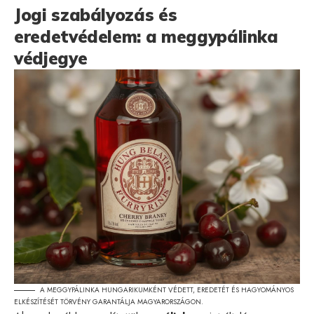
Jogi szabályozás és
eredetvédelem: a meggypálinka
védjegye
A MEGGYPÁLINKA HUNGARIKUMKÉNT VÉDETT, EREDETÉT ÉS HAGYOMÁNYOS
ELKÉSZÍTÉSÉT TÖRVÉNY GARANTÁLJA MAGYARORSZÁGON.