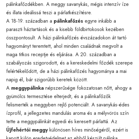
pálinkafőzdékben. A meggy savanykás, mégis intenzív íze
és illata ideálissá teszi a párlatkészítésre.
A 18-19. században a
pálinkafőzés
egyre inkább a
paraszti háztartások és a kisebb földbirtokosok kezében
összpontosult. A házi pálinkafőzés évszázadokon át tartó
hagyományt teremtett, ahol minden családnak megvolt a
maga titkos receptje és eljárása. A 20. században a
szabályozás szigorodott, és a kereskedelmi főzdék szerepe
felértékelődött, de a házi pálinkafőzés hagyománya a mai
napig él, bár szigorúbb keretek között.
A
meggypálinka
népszerűsége fokozatosan nőtt, ahogy a
gyümölcs termesztése elterjedt, és a pálinkafőzők
felismerték a meggyben rejlő potenciált. A savanykás-édes
ízprofil, a jellegzetes mandulás aroma és a mélyvörös szín
tette a meggypálinkát egyedi és keresett párlattá. Az
Újfehértói meggy
különösen híres minőségéről, ezért is
kapott külön eredetvédelmet az ebből készült pálinka.