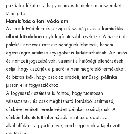
gazdálkodókat és a hagyományos termelési módszereket is
támogatja.
Hamisítás elleni védelem
Az eredetvédelem és a szigorú szabályozás a
hamisítás
elleni küzdelem
egyik legfontosabb eszköze. A hamisított
pálinkák nemcsak rossz minőségűek lehetnek, hanem
egészségre ártalmas anyagokat is tartalmazhatnak. Az uniós
és nemzeti jogszabályok, valamint a hatósági ellenőrzések
célja, hogy kiszűrjék a piacról a nem megfelelő termékeket,
és biztosítsák, hogy csak az eredeti, minőségi
pálinka
jusson el a fogyasztókhoz.
A fogyasztók számára is fontos, hogy tudatosan
válasszanak, és csak megbízható forrásból származó,
címkével ellátott, eredetvédett pálinkát vásároljanak. A
címkén feltüntetett információk, mint az eredet, az
alkoholfok és a gyártó neve, mind segítenek a tájékozott
döntésben.