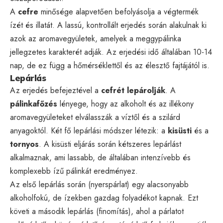
A
cefre
minősége alapvetően befolyásolja a végtermék
ízét és illatát. A lassú, kontrollált erjedés során alakulnak ki
azok az aromavegyületek, amelyek a meggypálinka
jellegzetes karakterét adják. Az erjedési idő általában 10-14
nap, de ez függ a hőmérséklettől és az élesztő fajtájától is.
Lepárlás
Az erjedés befejeztével a
cefrét lepárolják
. A
pálinkafőzés
lényege, hogy az alkoholt és az illékony
aromavegyületeket elválasszák a víztől és a szilárd
anyagoktól. Két fő lepárlási módszer létezik: a
kisüsti
és a
tornyos
. A kisüsti eljárás során kétszeres lepárlást
alkalmaznak, ami lassabb, de általában intenzívebb és
komplexebb ízű pálinkát eredményez.
Az első lepárlás során (nyerspárlat) egy alacsonyabb
alkoholfokú, de ízekben gazdag folyadékot kapnak. Ezt
követi a második lepárlás (finomítás), ahol a párlatot