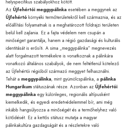
helyspecifikus szabályokhoz kötött.
Az
Újfehértói meggypálinka
esetében a meggynek az
Újfehértó
környéki termőterületekről kell származnia, és az
előállítási folyamatnak is a meghatározott földrajzi területen
belül kell zajlania. Ez a fajta védelem nem csupán a
minőséget garantálja, hanem a régió gazdasági és kulturális
identitását is erősíti. A sima „meggypálinka” megnevezés
alatt forgalmazott termékekre is vonatkoznak a pálinkára
vonatkozó általános szabályok, de nem feltétlenül kötelező
az Újfehértói régióból származó meggyet felhasználni.
Tehát a
meggypálinka
, mint gyümölcspálinka, a
pálinka
Hungarikum
státuszának része. Azonban az
Újfehértói
meggypálinka
egy különleges, regionális altípusként
kiemelkedik, és egyedi eredetvédelemmel bír, ami még
inkább hangsúlyozza a minőségét és a termőhelyhez való
kötődését. Ez a kettős státusz mutatja a magyar
pálinkakultúra gazdagságát és a részletekre való