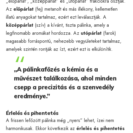
„előpárlat”, „középpárlat” és „utópárlat” frakciókra osztják.
Az
előpárlat
(fej) metanolt és más illékony, kellemetlen
illatú anyagokat tartalmaz, ezért ezt leválasztják. A
középpárlat
(szív) a kívánt, tiszta pálinka, amely a
legfinomabb aromákat hordozza. Az
utópárlat
(farok)
magasabb forráspontú, nehezebb vegyületeket tartalmaz,
amelyek szintén rontják az ízt, ezért ezt is elkülönítik.
„A pálinkafőzés a kémia és a
művészet találkozása, ahol minden
csepp a precizitás és a szenvedély
eredménye.”
Érlelés és pihentetés
A frissen lefőzött pálinka még „nyers” lehet, ízei nem
harmonikusak. Ekkor következik az
érlelés és pihentetés