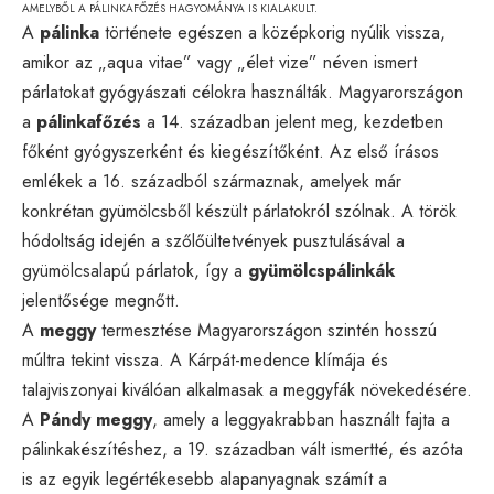
AMELYBŐL A PÁLINKAFŐZÉS HAGYOMÁNYA IS KIALAKULT.
A
pálinka
története egészen a középkorig nyúlik vissza,
amikor az „aqua vitae” vagy „élet vize” néven ismert
párlatokat gyógyászati célokra használták. Magyarországon
a
pálinkafőzés
a 14. században jelent meg, kezdetben
főként gyógyszerként és kiegészítőként. Az első írásos
emlékek a 16. századból származnak, amelyek már
konkrétan gyümölcsből készült párlatokról szólnak. A török
hódoltság idején a szőlőültetvények pusztulásával a
gyümölcsalapú párlatok, így a
gyümölcspálinkák
jelentősége megnőtt.
A
meggy
termesztése Magyarországon szintén hosszú
múltra tekint vissza. A Kárpát-medence klímája és
talajviszonyai kiválóan alkalmasak a meggyfák növekedésére.
A
Pándy meggy
, amely a leggyakrabban használt fajta a
pálinkakészítéshez, a 19. században vált ismertté, és azóta
is az egyik legértékesebb alapanyagnak számít a