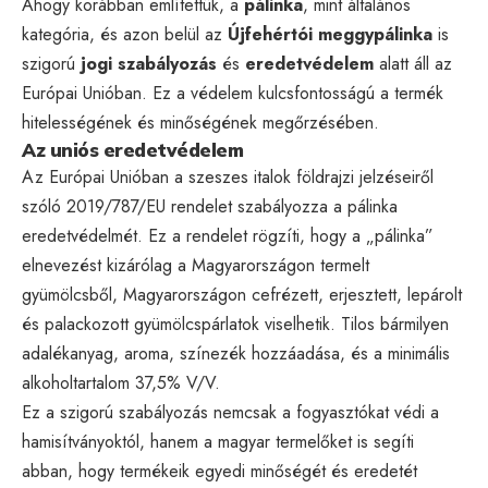
Ahogy korábban említettük, a
pálinka
, mint általános
kategória, és azon belül az
Újfehértói meggypálinka
is
szigorú
jogi szabályozás
és
eredetvédelem
alatt áll az
Európai Unióban. Ez a védelem kulcsfontosságú a termék
hitelességének és minőségének megőrzésében.
Az uniós eredetvédelem
Az Európai Unióban a szeszes italok földrajzi jelzéseiről
szóló 2019/787/EU rendelet szabályozza a pálinka
eredetvédelmét. Ez a rendelet rögzíti, hogy a „pálinka”
elnevezést kizárólag a Magyarországon termelt
gyümölcsből, Magyarországon cefrézett, erjesztett, lepárolt
és palackozott gyümölcspárlatok viselhetik. Tilos bármilyen
adalékanyag, aroma, színezék hozzáadása, és a minimális
alkoholtartalom 37,5% V/V.
Ez a szigorú szabályozás nemcsak a fogyasztókat védi a
hamisítványoktól, hanem a magyar termelőket is segíti
abban, hogy termékeik egyedi minőségét és eredetét