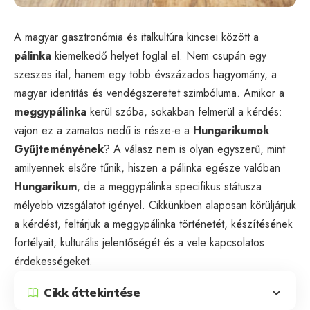
A magyar gasztronómia és italkultúra kincsei között a
pálinka
kiemelkedő helyet foglal el. Nem csupán egy
szeszes ital, hanem egy több évszázados hagyomány, a
magyar identitás és vendégszeretet szimbóluma. Amikor a
meggypálinka
kerül szóba, sokakban felmerül a kérdés:
vajon ez a zamatos nedű is része-e a
Hungarikumok
Gyűjteményének
? A válasz nem is olyan egyszerű, mint
amilyennek elsőre tűnik, hiszen a pálinka egésze valóban
Hungarikum
, de a meggypálinka specifikus státusza
mélyebb vizsgálatot igényel. Cikkünkben alaposan körüljárjuk
a kérdést, feltárjuk a meggypálinka történetét, készítésének
fortélyait, kulturális jelentőségét és a vele kapcsolatos
érdekességeket.
Cikk áttekintése