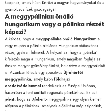
kapjanak, amely hűen tükrözi a magyar hagyományokat és a
gyümölcsös ízek gazdagságát.
A meggypálinka: önálló
hungarikum vagy a pálinka részét
képezi?
A kérdés, hogy a
meggypálinka
önálló
Hungarikum
-e,
vagy csupán a pálinka általános Hungarikum státuszának
része, gyakran felmerül. A helyzet az, hogy a „pálinka”
kifejezés maga a Hungarikum, amely magában foglalja az
összes magyar gyümölcspálinkát, beleértve a meggypálinkát
is. Azonban létezik egy specifikus
Újfehértói
meggypálinka
, amely külön
földrajzi
eredetvédelemmel
rendelkezik az Európai Unióban,
hasonlóan a fent említett regionális pálinkákhoz. Ez azt
jelenti, hogy az Újfehértói meggypálinka egy olyan kiemelt
altípusa a pálinkának, amelynek előállítása még szigorúbb,