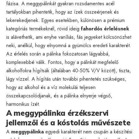
fázisa. A meggypálinkát gyakran rozsdamentes acél
tartályokban pihentetik, hogy az ízek összeérjenek és
lekerekedjenek. Egyes esetekben, különösen a prémium
kategóriás termékeknél, rövid ideig
fahordós érlelésnek
is alávethetik, ami enyhe vaníliás, fás jegyeket kölcsönözhet
neki, anélkül, hogy elnyomná a gyümölcs eredeti karakterét.
Az érlelés során a pálinka fokozatosan lágyabbá,
komplexebbé válik. Fontos, hogy a pálinkát megfelelő
alkoholfokra hígítsák (általában 40-50% V/V között), tiszta,
lágy vízzel. A hígítás után további pihentetés szükséges,
hogy az alkohol és a víz molekulái teljesen
összekapcsolódjanak, és a pálinka elnyerje végső,
harmonikus ízét.
A meggypálinka érzékszervi
jellemzői és a kóstolás művészete
A
meggypálinka
egyedi karakterét nem csupán a készítési