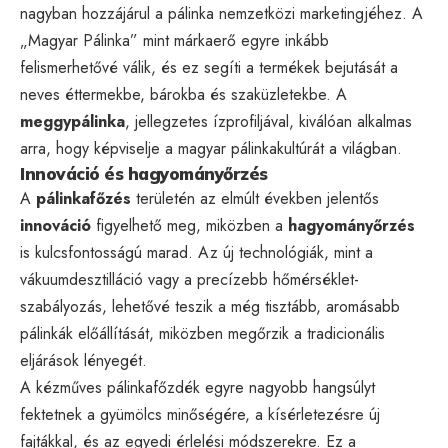
nagyban hozzájárul a pálinka nemzetközi marketingjéhez. A
„Magyar Pálinka” mint márkaerő egyre inkább
felismerhetővé válik, és ez segíti a termékek bejutását a
neves éttermekbe, bárokba és szaküzletekbe. A
meggypálinka
, jellegzetes ízprofiljával, kiválóan alkalmas
arra, hogy képviselje a magyar pálinkakultúrát a világban.
Innováció és hagyományőrzés
A
pálinkafőzés
területén az elmúlt években jelentős
innováció
figyelhető meg, miközben a
hagyományőrzés
is kulcsfontosságú marad. Az új technológiák, mint a
vákuumdesztilláció vagy a precízebb hőmérséklet-
szabályozás, lehetővé teszik a még tisztább, aromásabb
pálinkák előállítását, miközben megőrzik a tradicionális
eljárások lényegét.
A kézműves pálinkafőzdék egyre nagyobb hangsúlyt
fektetnek a gyümölcs minőségére, a kísérletezésre új
fajtákkal, és az egyedi érlelési módszerekre. Ez a