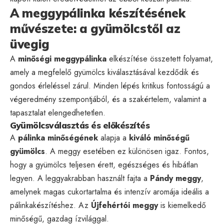
A meggypálinka készítésének
művészete: a gyümölcstől az
üvegig
A
minőségi meggypálinka
elkészítése összetett folyamat,
amely a megfelelő gyümölcs kiválasztásával kezdődik és
gondos érleléssel zárul. Minden lépés kritikus fontosságú a
végeredmény szempontjából, és a szakértelem, valamint a
tapasztalat elengedhetetlen.
Gyümölcsválasztás és előkészítés
A
pálinka minőségének
alapja a
kiváló minőségű
gyümölcs
. A meggy esetében ez különösen igaz. Fontos,
hogy a gyümölcs teljesen érett, egészséges és hibátlan
legyen. A leggyakrabban használt fajta a
Pándy meggy
,
amelynek magas cukortartalma és intenzív aromája ideális a
pálinkakészítéshez. Az
Újfehértói meggy
is kiemelkedő
minőségű, gazdag ízvilággal.