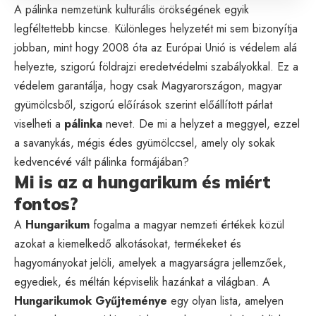
A pálinka nemzetünk kulturális örökségének egyik
legféltettebb kincse. Különleges helyzetét mi sem bizonyítja
jobban, mint hogy 2008 óta az Európai Unió is védelem alá
helyezte, szigorú földrajzi eredetvédelmi szabályokkal. Ez a
védelem garantálja, hogy csak Magyarországon, magyar
gyümölcsből, szigorú előírások szerint előállított párlat
viselheti a
pálinka
nevet. De mi a helyzet a meggyel, ezzel
a savanykás, mégis édes gyümölccsel, amely oly sokak
kedvencévé vált pálinka formájában?
Mi is az a hungarikum és miért
fontos?
A
Hungarikum
fogalma a magyar nemzeti értékek közül
azokat a kiemelkedő alkotásokat, termékeket és
hagyományokat jelöli, amelyek a magyarságra jellemzőek,
egyediek, és méltán képviselik hazánkat a világban. A
Hungarikumok Gyűjteménye
egy olyan lista, amelyen