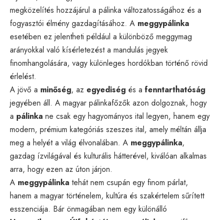
megközelítés hozzájárul a pálinka változatosságához és a
fogyasztói élmény gazdagításához. A
meggypálinka
esetében ez jelentheti például a különböző meggymag
arányokkal való kísérletezést a mandulás jegyek
finomhangolására, vagy különleges hordókban történő rövid
érlelést.
A jövő a
minőség
, az
egyediség
és a
fenntarthatóság
jegyében áll. A magyar pálinkafőzők azon dolgoznak, hogy
a
pálinka
ne csak egy hagyományos ital legyen, hanem egy
modern, prémium kategóriás szeszes ital, amely méltán állja
meg a helyét a világ élvonalában. A
meggypálinka
,
gazdag ízvilágával és kulturális hátterével, kiválóan alkalmas
arra, hogy ezen az úton járjon.
A
meggypálinka
tehát nem csupán egy finom párlat,
hanem a magyar történelem, kultúra és szakértelem sűrített
esszenciája. Bár önmagában nem egy különálló