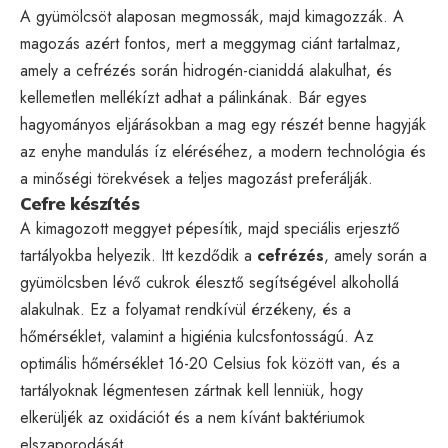
A gyümölcsöt alaposan megmossák, majd kimagozzák. A
magozás azért fontos, mert a meggymag ciánt tartalmaz,
amely a cefrézés során hidrogén-cianiddá alakulhat, és
kellemetlen mellékízt adhat a pálinkának. Bár egyes
hagyományos eljárásokban a mag egy részét benne hagyják
az enyhe mandulás íz eléréséhez, a modern technológia és
a minőségi törekvések a teljes magozást preferálják.
Cefre készítés
A kimagozott meggyet pépesítik, majd speciális erjesztő
tartályokba helyezik. Itt kezdődik a
cefrézés
, amely során a
gyümölcsben lévő cukrok élesztő segítségével alkohollá
alakulnak. Ez a folyamat rendkívül érzékeny, és a
hőmérséklet, valamint a higiénia kulcsfontosságú. Az
optimális hőmérséklet 16-20 Celsius fok között van, és a
tartályoknak légmentesen zártnak kell lenniük, hogy
elkerüljék az oxidációt és a nem kívánt baktériumok
elszaporodását.