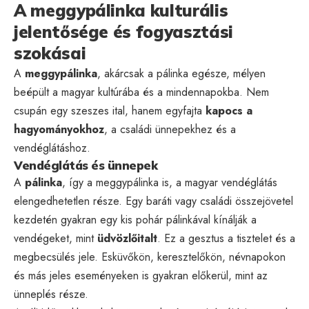
A meggypálinka kulturális
jelentősége és fogyasztási
szokásai
A
meggypálinka
, akárcsak a pálinka egésze, mélyen
beépült a magyar kultúrába és a mindennapokba. Nem
csupán egy szeszes ital, hanem egyfajta
kapocs a
hagyományokhoz
, a családi ünnepekhez és a
vendéglátáshoz.
Vendéglátás és ünnepek
A
pálinka
, így a meggypálinka is, a magyar vendéglátás
elengedhetetlen része. Egy baráti vagy családi összejövetel
kezdetén gyakran egy kis pohár pálinkával kínálják a
vendégeket, mint
üdvözlőitalt
. Ez a gesztus a tisztelet és a
megbecsülés jele. Esküvőkön, keresztelőkön, névnapokon
és más jeles eseményeken is gyakran előkerül, mint az
ünneplés része.