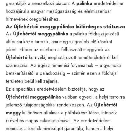
garantálják a nemzetközi piacon. A
pálinka
eredetvédelme
hozzájárul a magyar mezőgazdaság és élelmiszeripar
hírnevének öregbítéséhez.
Az Újfehértói meggypálinka különleges státusza
Az
Újfehértói meggypálinka
a pálinka földrajzi jelzésű
altípusai közé tartozik, ami még szigorúbb előírásokat
jelent. Ebben az esetben a felhasznált meggynek az
Újfehértó
környéki, meghatározott termőterületekről kell
származnia. Az egész termelési folyamatnak – a gyümölcs
betakarításától a palackozásig – szintén ezen a földrajzi
területen belül kell zajlania.
Ez a specifikus eredetvédelem biztosítja, hogy az
Újfehértói meggypálinka
valóban egyedi, a helyi terroirra
jellemző tulajdonságokkal rendelkezzen. Az
Újfehértói
meggy
különösen alkalmas a pálinkakészítésre, intenzív
ízével és magas cukortartalmával. Az eredetvédelem
nemcsak a termék minőségét garantálja, hanem a helyi