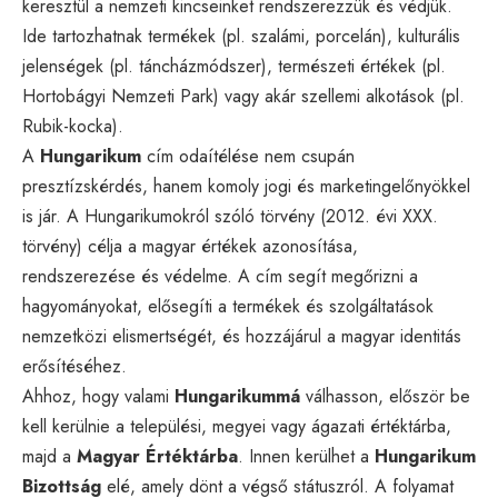
keresztül a nemzeti kincseinket rendszerezzük és védjük.
Ide tartozhatnak termékek (pl. szalámi, porcelán), kulturális
jelenségek (pl. táncházmódszer), természeti értékek (pl.
Hortobágyi Nemzeti Park) vagy akár szellemi alkotások (pl.
Rubik-kocka).
A
Hungarikum
cím odaítélése nem csupán
presztízskérdés, hanem komoly jogi és marketingelőnyökkel
is jár. A Hungarikumokról szóló törvény (2012. évi XXX.
törvény) célja a magyar értékek azonosítása,
rendszerezése és védelme. A cím segít megőrizni a
hagyományokat, elősegíti a termékek és szolgáltatások
nemzetközi elismertségét, és hozzájárul a magyar identitás
erősítéséhez.
Ahhoz, hogy valami
Hungarikummá
válhasson, először be
kell kerülnie a települési, megyei vagy ágazati értéktárba,
majd a
Magyar Értéktárba
. Innen kerülhet a
Hungarikum
Bizottság
elé, amely dönt a végső státuszról. A folyamat