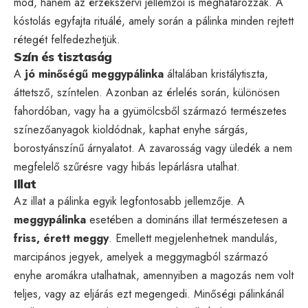
mód, hanem az érzékszervi jellemzői is meghatározzák. A
kóstolás egyfajta rituálé, amely során a pálinka minden rejtett
rétegét felfedezhetjük.
Szín és tisztaság
A
jó minőségű meggypálinka
általában kristálytiszta,
áttetsző, színtelen. Azonban az érlelés során, különösen
fahordóban, vagy ha a gyümölcsből származó természetes
színezőanyagok kioldódnak, kaphat enyhe sárgás,
borostyánszínű árnyalatot. A zavarosság vagy üledék a nem
megfelelő szűrésre vagy hibás lepárlásra utalhat.
Illat
Az illat a pálinka egyik legfontosabb jellemzője. A
meggypálinka
esetében a domináns illat természetesen a
friss, érett meggy
. Emellett megjelenhetnek mandulás,
marcipános jegyek, amelyek a meggymagból származó
enyhe aromákra utalhatnak, amennyiben a magozás nem volt
teljes, vagy az eljárás ezt megengedi. Minőségi pálinkánál