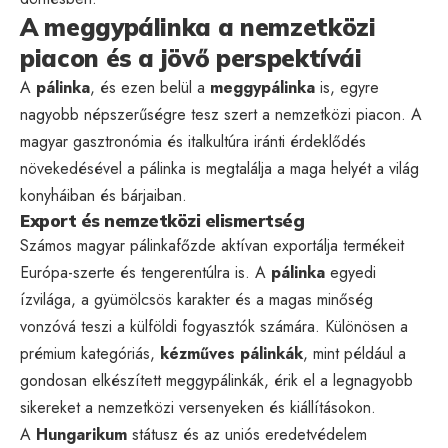
A meggypálinka a nemzetközi
piacon és a jövő perspektívái
A
pálinka
, és ezen belül a
meggypálinka
is, egyre
nagyobb népszerűségre tesz szert a nemzetközi piacon. A
magyar gasztronómia és italkultúra iránti érdeklődés
növekedésével a pálinka is megtalálja a maga helyét a világ
konyháiban és bárjaiban.
Export és nemzetközi elismertség
Számos magyar pálinkafőzde aktívan exportálja termékeit
Európa-szerte és tengerentúlra is. A
pálinka
egyedi
ízvilága, a gyümölcsös karakter és a magas minőség
vonzóvá teszi a külföldi fogyasztók számára. Különösen a
prémium kategóriás,
kézműves pálinkák
, mint például a
gondosan elkészített meggypálinkák, érik el a legnagyobb
sikereket a nemzetközi versenyeken és kiállításokon.
A
Hungarikum
státusz és az uniós eredetvédelem