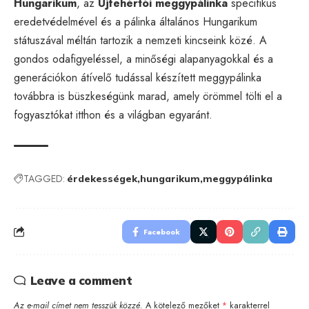
Hungarikum
, az
Újfehértói meggypálinka
specifikus
eredetvédelmével és a pálinka általános Hungarikum
státuszával méltán tartozik a nemzeti kincseink közé. A
gondos odafigyeléssel, a minőségi alapanyagokkal és a
generációkon átívelő tudással készített meggypálinka
továbbra is büszkeségünk marad, amely örömmel tölti el a
fogyasztókat itthon és a világban egyaránt.
TAGGED:
érdekességek
hungarikum
meggypálinka
Facebook
Leave a comment
Az e-mail címet nem tesszük közzé.
A kötelező mezőket
*
karakterrel