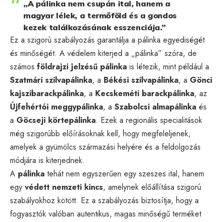
„A pálinka nem csupán ital, hanem a
magyar lélek, a termőföld és a gondos
kezek találkozásának esszenciája.”
Ez a szigorú szabályozás garantálja a pálinka egyediségét
és minőségét. A védelem kiterjed a „pálinka” szóra, de
számos
földrajzi jelzésű pálinka
is létezik, mint például a
Szatmári szilvapálinka
, a
Békési szilvapálinka
, a
Gönci
kajszibarackpálinka
, a
Kecskeméti barackpálinka
, az
Újfehértói meggypálinka
, a
Szabolcsi almapálinka
és
a
Göcseji körtepálinka
. Ezek a regionális specialitások
még szigorúbb előírásoknak kell, hogy megfeleljenek,
amelyek a gyümölcs származási helyére és a feldolgozás
módjára is kiterjednek.
A
pálinka
tehát nem egyszerűen egy szeszes ital, hanem
egy
védett nemzeti kincs
, amelynek előállítása szigorú
szabályokhoz kötött. Ez a szabályozás biztosítja, hogy a
fogyasztók valóban autentikus, magas minőségű terméket