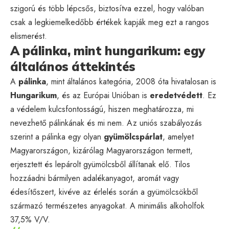
szigorú és több lépcsős, biztosítva ezzel, hogy valóban
csak a legkiemelkedőbb értékek kapják meg ezt a rangos
elismerést.
A pálinka, mint hungarikum: egy
általános áttekintés
A
pálinka
, mint általános kategória, 2008 óta hivatalosan is
Hungarikum
, és az Európai Unióban is
eredetvédett
. Ez
a védelem kulcsfontosságú, hiszen meghatározza, mi
nevezhető pálinkának és mi nem. Az uniós szabályozás
szerint a pálinka egy olyan
gyümölcspárlat
, amelyet
Magyarországon, kizárólag Magyarországon termett,
erjesztett és lepárolt gyümölcsből állítanak elő. Tilos
hozzáadni bármilyen adalékanyagot, aromát vagy
édesítőszert, kivéve az érlelés során a gyümölcsökből
származó természetes anyagokat. A minimális alkoholfok
37,5% V/V.