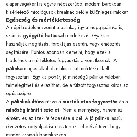
alapanyagaként is egyre népszerűbb, modern bárokban
kísérletező mixológusok kreálnak belőle különleges italokat.
Egészség és mértékletesség
A népi hiedelem szerint a pálinka, így a meggypálinka is,
számos
gyógyító hatással
rendelkezik. Gyakran
használják megfázás, torokfájás esetén, vagy emésztés
segítésére. Fontos azonban kiemelni, hogy ezek a
hiedelmek a mértékletes fogyasztásra vonatkoznak. A
pálinka
magas alkoholtartalma miatt mértékkel kell
fogyasztani. Egy kis pohár, jó minőségű pálinka valóban
felmelegíthet és ellazíthat, de a túlzott fogyasztás káros az
egészségre.
A
pálinkakultúra
része a
mértékletes fogyasztás
és a
minőség iránti tisztelet
. Nem a mennyiség, hanem az
élmény és az ízek felfedezése a cél. A jó pálinka lassú,
élvezetes kortyolgatásra ösztönöz, lehetővé téve, hogy
minden aroma kibontakozzon.