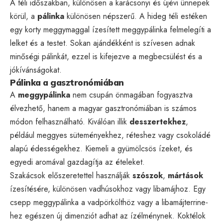
A téli időszakban, különösen a karácsonyi és újévi ünnepek
körül, a
pálinka
különösen népszerű. A hideg téli estéken
egy korty meggymaggal ízesített meggypálinka felmelegíti a
lelket és a testet. Sokan ajándékként is szívesen adnak
minőségi pálinkát, ezzel is kifejezve a megbecsülést és a
jókívánságokat.
Pálinka a gasztronómiában
A
meggypálinka
nem csupán önmagában fogyasztva
élvezhető, hanem a magyar gasztronómiában is számos
módon felhasználható. Kiválóan illik
desszertekhez
,
például meggyes süteményekhez, réteshez vagy csokoládé
alapú édességekhez. Kiemeli a gyümölcsös ízeket, és
egyedi aromával gazdagítja az ételeket.
Szakácsok előszeretettel használják
szószok
,
mártások
ízesítésére, különösen vadhúsokhoz vagy libamájhoz. Egy
csepp meggypálinka a vadpörkölthöz vagy a libamájterrine-
hez egészen új dimenziót adhat az ízélménynek. Koktélok