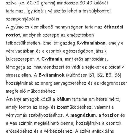
szilva (kb. 60-70 gramm) mindössze 30-40 kalóriát
tartalmaz, így ideális választás lehet a testsúlykontroll
szempontjából is.
A gyümölcs kiemelkedő mennyiségben tartalmaz
étkezési
rostot
, amelynek szerepe az emésztésben
felbecsülhetetlen. Emellett gazdag
K-vitaminban
, amely a
véralvadásban és a csontok egészségében játszik
kulcsszerepet. A
C-vitamin
, mint erős antioxidáns,
támogatja az immunrendszert és védi a sejteket az oxidatív
stressz ellen. A
B-vitaminok
(különösen B1, B2, B3, B6)
hozzájárulnak az energiaanyagcseréhez és az idegrendszer
megfelelő működéséhez.
Ásványi anyagok közül a
kálium
tartalma említésre méltó,
amely fontos az ideg- és izomműködéshez, valamint a
vérnyomás szabályozásához. A
magnézium
, a
foszfor
és
a
vas
szintén megtalálható benne, hozzájárulva a csontok
erősségéhez és a vérképzéshez. A szilva antioxidáns