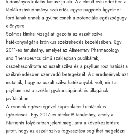
tudományos kutatás támasztja alá. Az elmúlt évtizedekben a
táplálkozástudományi szakértők egyre nagyobb figyelmet
fordítanak ennek a gyümölcsnek a potenciális egészségügyi
előnyeire.
Számos klinikai vizsgálat igazolta az aszalt szilva
hatékonyságát a krónikus székrekedés kezelésében. Egy
2011-es tanulmány, amelyet az Alimentary Pharmacology
and Therapeutics című szaklapban publikáltak,
összehasonlította az aszalt szilva és a psyllium rost hatását a
székrekedésben szenvedő betegeknél. Az eredmények azt
mutatták, hogy az aszalt szilva hatékonyabb volt, mint a
psyllium rost a széklet gyakoriságának és állagának
javításában.
A csontok egészségével kapcsolatos kutatások is
ígéretesek. Egy 2017-es áttekintő tanulmány, amely a
Nutrients folyóiratban jelent meg, arra a következtetésre
jutott, hogy az aszalt szilva fogyasztása segíthet megelőzni