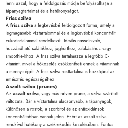
lenni azzal, hogy a feldolgozás módja befolyásolhatja a
tápanyagtartalmat és a hatékonyságot.
Friss szilva
A
friss szilva
a legkevésbé feldolgozott forma, amely a
legmagasabb víztartalommal és a legkevésbé koncentrált
cukortartalommal rendelkezik. Ideális nassolnivaló,
hozzáadható salátákhoz, joghurthoz, zabkásához vagy
smoothie-khoz. A friss szilva tartalmazza a legtöbb C-
vitamint, mivel a hőkezelés csökkentheti ennek a vitaminnak
a mennyiségét. A friss szilva rosttartalma is hozzájárul az
emésztés egészségéhez.
Aszalt szilva (prunes)
Az
aszalt szilva
, vagy más néven prune, a szilva szárított
változata. Bár a víztartalma alacsonyabb, a tápanyagok,
különösen a rostok, a szorbitol és az antioxidánsok
koncentráltabban vannak jelen. Ezért az aszalt szilva
rendkívül hatékony a székrekedés kezelésében. Fontos