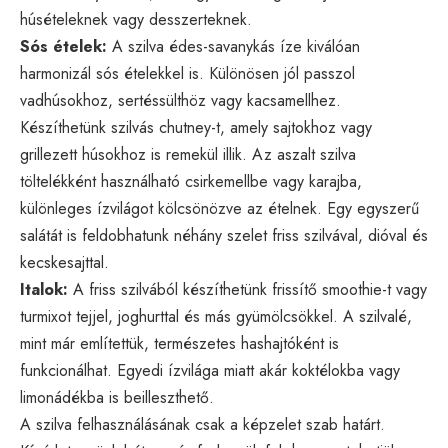
húsételeknek vagy desszerteknek.
Sós ételek:
A szilva édes-savanykás íze kiválóan
harmonizál sós ételekkel is. Különösen jól passzol
vadhúsokhoz, sertéssülthöz vagy kacsamellhez.
Készíthetünk szilvás chutney-t, amely sajtokhoz vagy
grillezett húsokhoz is remekül illik. Az aszalt szilva
töltelékként használható csirkemellbe vagy karajba,
különleges ízvilágot kölcsönözve az ételnek. Egy egyszerű
salátát is feldobhatunk néhány szelet friss szilvával, dióval és
kecskesajttal.
Italok:
A friss szilvából készíthetünk frissítő smoothie-t vagy
turmixot tejjel, joghurttal és más gyümölcsökkel. A szilvalé,
mint már említettük, természetes hashajtóként is
funkcionálhat. Egyedi ízvilága miatt akár koktélokba vagy
limonádékba is beilleszthető.
A szilva felhasználásának csak a képzelet szab határt.