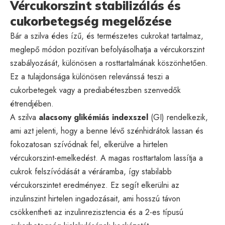
Vércukorszint stabilizálás és
cukorbetegség megelőzése
Bár a szilva édes ízű, és természetes cukrokat tartalmaz,
meglepő módon pozitívan befolyásolhatja a vércukorszint
szabályozását, különösen a rosttartalmának köszönhetően.
Ez a tulajdonsága különösen relevánssá teszi a
cukorbetegek vagy a prediabéteszben szenvedők
étrendjében.
A szilva
alacsony glikémiás indexszel
(GI) rendelkezik,
ami azt jelenti, hogy a benne lévő szénhidrátok lassan és
fokozatosan szívódnak fel, elkerülve a hirtelen
vércukorszint-emelkedést. A magas rosttartalom lassítja a
cukrok felszívódását a véráramba, így stabilabb
vércukorszintet eredményez. Ez segít elkerülni az
inzulinszint hirtelen ingadozásait, ami hosszú távon
csökkentheti az inzulinrezisztencia és a 2-es típusú