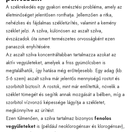
A székrekedés egy gyakori emésztési probléma, amely az
életminőséget jelentősen ronthatja. Jellemzően a ritka,
nehézkes és fájdalmas székletürítés, valamint a kemény
széklet jelzi. A szilva, különösen az aszalt szilva,
évszázadok óta ismert természetes orvosságként ezen
panaszok enyhítésére.
Az aszalt szilva koncentráltabban tartalmazza azokat az
aktív vegyületeket, amelyek a friss gyümölcsben is
megtalálhatók, így hatása még erőteljesebb. Egy adag (kb.
5-6 szem) aszalt szilva már jelentős mennyiségű rostot és
szorbitolt biztosít. A rostok, mint már említettük, növelik a
széklet tömegét és segítik annak mozgását a bélben, míg a
szorbitol vízvonzó képessége lágyítja a székletet,
megkönnyítve az ürítést.
Ezen túlmenően, a szilva tartalmaz bizonyos
fenolos
vegyületeket
is (például neoklorogénsav és klorogénsav),