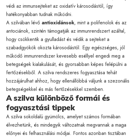
védi az immunsejteket az oxidatív károsodástól, így
hatékonyabban tudnak működni.
A szilvában lévő
antioxidánsok
, mint a polifenolok és az
antociánok, szintén támogatják az immunrendszert azáltal,
hogy csökkentik a gyulladást és védik a sejteket a
szabadgyökök okozta károsodástól. Egy egészséges, jól
működő immunrendszer kevesebb eséllyel engedi meg a
betegségek kialakulását, és gyorsabban képes felépülni a
fertőzésekből. A szilva rendszeres fogyasztása tehát
hozzájárulhat ahhoz, hogy ellenállóbbá váljunk a szezonális
betegségekkel és más fertőzésekkel szemben.
A szilva különböző formái és
fogyasztási tippek
A szilva sokoldalú gyümölcs, amelyet számos formában
élvezhetünk, és mindegyik változatnak megvannak a maga
előnyei és felhasználási módjai. Fontos azonban tisztában