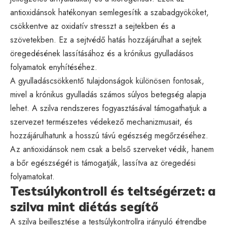
antioxidánsok hatékonyan semlegesítik a szabadgyököket,
csökkentve az oxidatív stresszt a sejtekben és a
szövetekben. Ez a sejtvédő hatás hozzájárulhat a sejtek
öregedésének lassításához és a krónikus gyulladásos
folyamatok enyhítéséhez.
A gyulladáscsökkentő tulajdonságok különösen fontosak,
mivel a krónikus gyulladás számos súlyos betegség alapja
lehet. A szilva rendszeres fogyasztásával támogathatjuk a
szervezet természetes védekező mechanizmusait, és
hozzájárulhatunk a hosszú távú egészség megőrzéséhez.
Az antioxidánsok nem csak a belső szerveket védik, hanem
a bőr egészségét is támogatják, lassítva az öregedési
folyamatokat.
Testsúlykontroll és teltségérzet: a
szilva mint diétás segítő
A szilva beillesztése a testsúlykontrollra irányuló étrendbe