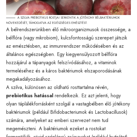
A SZILVA PREBIOTIKUS ROSTJAI SERKENTIK A JÓTÉKONY BÉLBAKTÉRIUMOK
NÖVEKEDÉSÉT, TÁMOGATVA AZ EGÉSZSÉGES EMÉSZTÉST.
A bélrendszerünkben élő mikroorganizmusok összessége, a
bélflóra (vagy mikrobiom), kulcsfontosságú szerepet játszik
az emésztésben, az immunrendszer működésében és az
általános egészségben. Egy kiegyensúlyozott bélflóra
hozzájárul a tápanyagok felszívódásához, a vitaminok
termeléséhez és a káros baktériumok elszaporodásának
megakadályozásához.
A szilva, különösen az oldható rosttartalma révén,
prebiotikus hatással
rendelkezik. Ez azt jelenti, hogy
olyan táplálékforrásként szolgál a vastagbélben élő jótékony
baktériumok (például Bifidobacteriumok és Lactobacillusok)
számára, amelyeket az emberi szervezet nem tud
megemészteni. A baktériumok ezeket a rostokat
fermentálják, rövid szénláncú zsírsavakat (például butirátot)