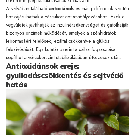
cukorbetegség kialakulásának kockázatát.
A szilvában található
antociánok
és más polifenolok szintén
hozzájárulhatnak a vércukorszint szabályozásához. Ezek a
vegyületek javíthatják az inzulinérzékenységet és gátolhatják
bizonyos enzimek működését, amelyek a szénhidrátok
lebontásáért felelősek, ezáltal csökkentve a glükóz
felszívódását. Egy kutatás szerint a szilva fogyasztása
segíthet a vércukorszint stabilizálásában étkezések után.
Antioxidánsok ereje:
gyulladáscsökkentés és sejtvédő
hatás