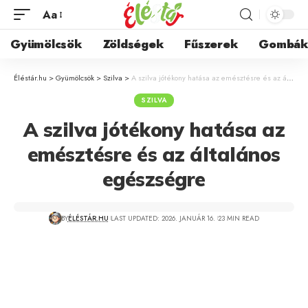
Aa
Gyümölcsök
Zöldségek
Fűszerek
Gombá
Éléstár.hu
>
Gyümölcsök
>
Szilva
>
A szilva jótékony hatása az emésztésre és az általános egészségre
SZILVA
A szilva jótékony hatása az
emésztésre és az általános
egészségre
BY
ÉLÉSTÁR.HU
LAST UPDATED: 2026. JANUÁR 16.
23 MIN READ