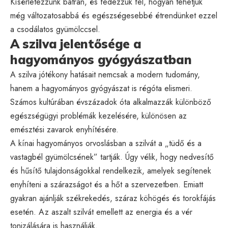
Kísérletezzünk bátran, és fedezzük fel, hogyan tehetjük
még változatosabbá és egészségesebbé étrendünket ezzel
a csodálatos gyümölccsel.
A szilva jelentősége a
hagyományos gyógyászatban
A szilva jótékony hatásait nemcsak a modern tudomány,
hanem a hagyományos gyógyászat is régóta elismeri.
Számos kultúrában évszázadok óta alkalmazzák különböző
egészségügyi problémák kezelésére, különösen az
emésztési zavarok enyhítésére.
A kínai hagyományos orvoslásban a szilvát a „tüdő és a
vastagbél gyümölcsének” tartják. Úgy vélik, hogy nedvesítő
és hűsítő tulajdonságokkal rendelkezik, amelyek segítenek
enyhíteni a szárazságot és a hőt a szervezetben. Emiatt
gyakran ajánlják székrekedés, száraz köhögés és torokfájás
esetén. Az aszalt szilvát emellett az energia és a vér
tonizálására is használják.