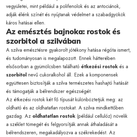
vegyületei, mint például a polifenolok és az antociánok,
adják élénk színét és nyújtanak védelmet a szabadgyökök
káros hatásai ellen.
Az emésztés bajnoka: rostok és
szorbitol a szilvában
A szilva emésztésre gyakorolt jótékony hatása régóta ismert,
és tudományosan is megalapozott. Ennek hátterében
elsősorban a gyümölcsben található
étkezési rostok
és a
szorbitol
nevű cukoralkohol áll. Ezek a komponensek
együttesen biztosítják a szilva természetes hashajtó hatását
és támogatják a bélrendszer egészségét.
Az étkezési rostok két fő típusát különböztetjük meg: az
oldható és az oldhatatlan rostokat. A szilva mindkettőben
gazdag. Az
oldhatatlan rostok
(például cellulóz) növelik
a széklet tömegét és felgyorsítják annak áthaladását a
bélrendszeren, megakadályozva a székrekedést. Az