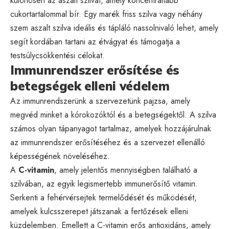
különösen az aszalt szilvát, amely koncentráltabb
cukortartalommal bír. Egy marék friss szilva vagy néhány
szem aszalt szilva ideális és tápláló nassolnivaló lehet, amely
segít kordában tartani az étvágyat és támogatja a
testsúlycsökkentési célokat.
Immunrendszer erősítése és
betegségek elleni védelem
Az immunrendszerünk a szervezetünk pajzsa, amely
megvéd minket a kórokozóktól és a betegségektől. A szilva
számos olyan tápanyagot tartalmaz, amelyek hozzájárulnak
az immunrendszer erősítéséhez és a szervezet ellenálló
képességének növeléséhez.
A
C-vitamin
, amely jelentős mennyiségben található a
szilvában, az egyik legismertebb immunerősítő vitamin.
Serkenti a fehérvérsejtek termelődését és működését,
amelyek kulcsszerepet játszanak a fertőzések elleni
küzdelemben. Emellett a C-vitamin erős antioxidáns, amely