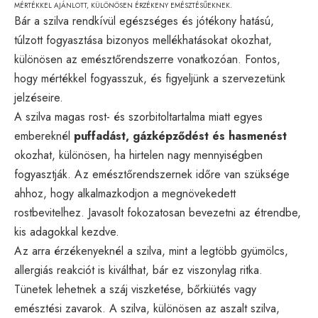
MÉRTÉKKEL AJÁNLOTT, KÜLÖNÖSEN ÉRZÉKENY EMÉSZTÉSŰEKNEK.
Bár a szilva rendkívül egészséges és jótékony hatású,
túlzott fogyasztása bizonyos mellékhatásokat okozhat,
különösen az emésztőrendszerre vonatkozóan. Fontos,
hogy mértékkel fogyasszuk, és figyeljünk a szervezetünk
jelzéseire.
A szilva magas rost- és szorbitoltartalma miatt egyes
embereknél
puffadást, gázképződést és hasmenést
okozhat, különösen, ha hirtelen nagy mennyiségben
fogyasztják. Az emésztőrendszernek időre van szüksége
ahhoz, hogy alkalmazkodjon a megnövekedett
rostbevitelhez. Javasolt fokozatosan bevezetni az étrendbe,
kis adagokkal kezdve.
Az arra érzékenyeknél a szilva, mint a legtöbb gyümölcs,
allergiás reakciót is kiválthat, bár ez viszonylag ritka.
Tünetek lehetnek a száj viszketése, bőrkiütés vagy
emésztési zavarok. A szilva, különösen az aszalt szilva,