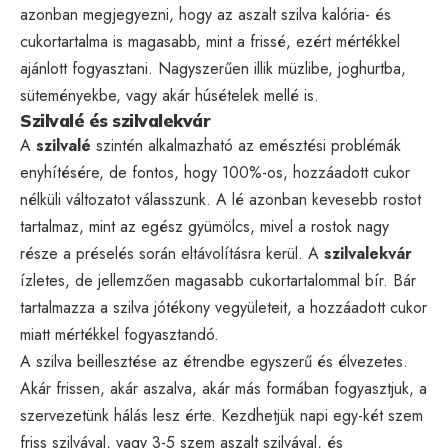
azonban megjegyezni, hogy az aszalt szilva kalória- és
cukortartalma is magasabb, mint a frissé, ezért mértékkel
ajánlott fogyasztani. Nagyszerűen illik müzlibe, joghurtba,
süteményekbe, vagy akár húsételek mellé is.
Szilvalé és szilvalekvár
A
szilvalé
szintén alkalmazható az emésztési problémák
enyhítésére, de fontos, hogy 100%-os, hozzáadott cukor
nélküli változatot válasszunk. A lé azonban kevesebb rostot
tartalmaz, mint az egész gyümölcs, mivel a rostok nagy
része a préselés során eltávolításra kerül. A
szilvalekvár
ízletes, de jellemzően magasabb cukortartalommal bír. Bár
tartalmazza a szilva jótékony vegyületeit, a hozzáadott cukor
miatt mértékkel fogyasztandó.
A szilva beillesztése az étrendbe egyszerű és élvezetes.
Akár frissen, akár aszalva, akár más formában fogyasztjuk, a
szervezetünk hálás lesz érte. Kezdhetjük napi egy-két szem
friss szilvával, vagy 3-5 szem aszalt szilvával, és