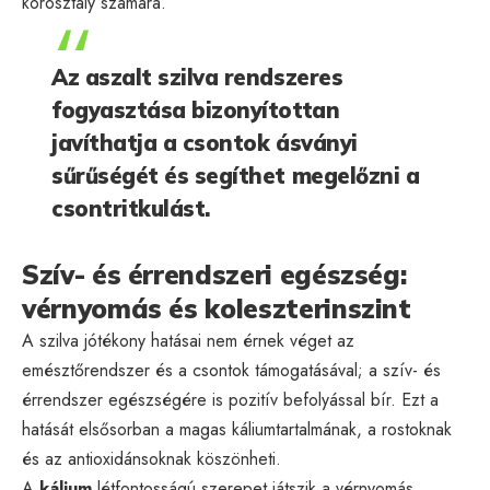
korosztály számára.
Az aszalt szilva rendszeres
fogyasztása bizonyítottan
javíthatja a csontok ásványi
sűrűségét és segíthet megelőzni a
csontritkulást.
Szív- és érrendszeri egészség:
vérnyomás és koleszterinszint
A szilva jótékony hatásai nem érnek véget az
emésztőrendszer és a csontok támogatásával; a szív- és
érrendszer egészségére is pozitív befolyással bír. Ezt a
hatását elsősorban a magas káliumtartalmának, a rostoknak
és az antioxidánsoknak köszönheti.
A
kálium
létfontosságú szerepet játszik a vérnyomás