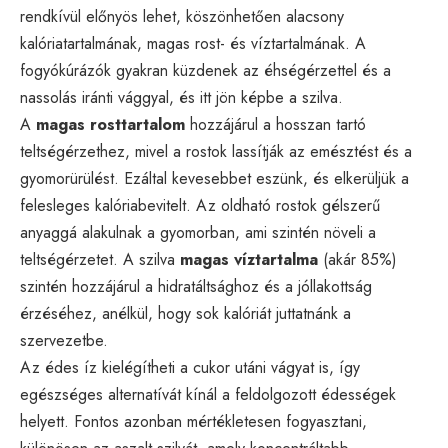
rendkívül előnyös lehet, köszönhetően alacsony
kalóriatartalmának, magas rost- és víztartalmának. A
fogyókúrázók gyakran küzdenek az éhségérzettel és a
nassolás iránti vággyal, és itt jön képbe a szilva.
A
magas rosttartalom
hozzájárul a hosszan tartó
teltségérzethez, mivel a rostok lassítják az emésztést és a
gyomorürülést. Ezáltal kevesebbet eszünk, és elkerüljük a
felesleges kalóriabevitelt. Az oldható rostok gélszerű
anyaggá alakulnak a gyomorban, ami szintén növeli a
teltségérzetet. A szilva
magas víztartalma
(akár 85%)
szintén hozzájárul a hidratáltsághoz és a jóllakottság
érzéséhez, anélkül, hogy sok kalóriát juttatnánk a
szervezetbe.
Az édes íz kielégítheti a cukor utáni vágyat is, így
egészséges alternatívát kínál a feldolgozott édességek
helyett. Fontos azonban mértékletesen fogyasztani,