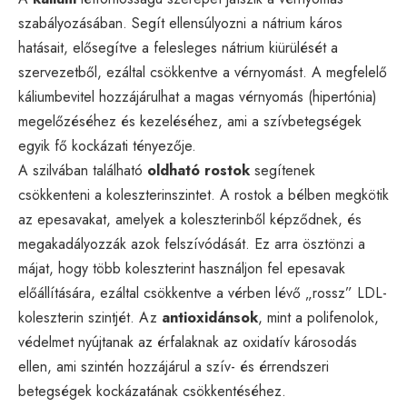
szabályozásában. Segít ellensúlyozni a nátrium káros
hatásait, elősegítve a felesleges nátrium kiürülését a
szervezetből, ezáltal csökkentve a vérnyomást. A megfelelő
káliumbevitel hozzájárulhat a magas vérnyomás (hipertónia)
megelőzéséhez és kezeléséhez, ami a szívbetegségek
egyik fő kockázati tényezője.
A szilvában található
oldható rostok
segítenek
csökkenteni a koleszterinszintet. A rostok a bélben megkötik
az epesavakat, amelyek a koleszterinből képződnek, és
megakadályozzák azok felszívódását. Ez arra ösztönzi a
májat, hogy több koleszterint használjon fel epesavak
előállítására, ezáltal csökkentve a vérben lévő „rossz” LDL-
koleszterin szintjét. Az
antioxidánsok
, mint a polifenolok,
védelmet nyújtanak az érfalaknak az oxidatív károsodás
ellen, ami szintén hozzájárul a szív- és érrendszeri
betegségek kockázatának csökkentéséhez.