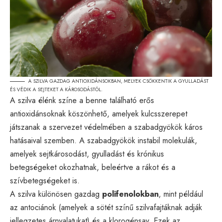
A SZILVA GAZDAG ANTIOXIDÁNSOKBAN, MELYEK CSÖKKENTIK A GYULLADÁST
ÉS VÉDIK A SEJTEKET A KÁROSODÁSTÓL.
A szilva élénk színe a benne található erős
antioxidánsoknak köszönhető, amelyek kulcsszerepet
játszanak a szervezet védelmében a szabadgyökök káros
hatásaival szemben. A szabadgyökök instabil molekulák,
amelyek sejtkárosodást, gyulladást és krónikus
betegségeket okozhatnak, beleértve a rákot és a
szívbetegségeket is.
A szilva különösen gazdag
polifenolokban
, mint például
az antociánok (amelyek a sötét színű szilvafajtáknak adják
jellegzetes árnyalatukat) és a klorogénsav. Ezek az