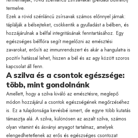
termelve.
Ezek a rövid szénláncú zsírsavak számos előnnyel járnak:
táplálják a bélsejteket, csökkentik a gyulladást a bélben, és
hozzájárulnak a bélfal integritásának fenntartásához. Egy
egészséges bélflóra segít megelőzni az emésztési
zavarokat, erősíti az immunrendszert és akár a hangulatra is
pozitív hatással lehet, hiszen a bél és az agy között szoros
kapcsolat áll fenn.
A szilva és a csontok egészsége:
több, mint gondolnánk
Amellett, hogy a szilva kiváló az emésztésre, meglepő
módon hozzájárul a csontok egészségének megőrzéséhez
is. Ez a tulajdonsága kevésbé ismert, de egyre több kutatás
támasztja alá. A szilva, különösen az aszalt szilva, számos
olyan vitamint és ásványi anyagot tartalmaz, amelyek
elengedhetetlenek az erős és egészséges csontozat