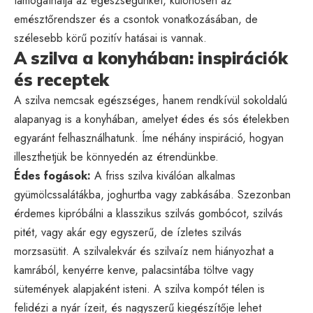
támogathatja az egészségünket, különösen az
emésztőrendszer és a csontok vonatkozásában, de
szélesebb körű pozitív hatásai is vannak.
A szilva a konyhában: inspirációk
és receptek
A szilva nemcsak egészséges, hanem rendkívül sokoldalú
alapanyag is a konyhában, amelyet édes és sós ételekben
egyaránt felhasználhatunk. Íme néhány inspiráció, hogyan
illeszthetjük be könnyedén az étrendünkbe.
Édes fogások:
A friss szilva kiválóan alkalmas
gyümölcssalátákba, joghurtba vagy zabkásába. Szezonban
érdemes kipróbálni a klasszikus szilvás gombócot, szilvás
pitét, vagy akár egy egyszerű, de ízletes szilvás
morzsasütit. A szilvalekvár és szilvaíz nem hiányozhat a
kamrából, kenyérre kenve, palacsintába töltve vagy
sütemények alapjaként isteni. A szilva kompót télen is
felidézi a nyár ízeit, és nagyszerű kiegészítője lehet