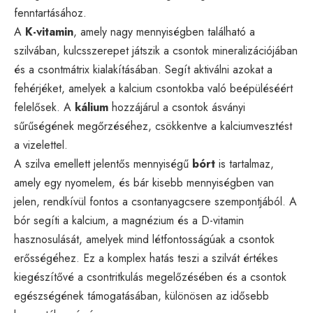
fenntartásához.
A
K-vitamin
, amely nagy mennyiségben található a
szilvában, kulcsszerepet játszik a csontok mineralizációjában
és a csontmátrix kialakításában. Segít aktiválni azokat a
fehérjéket, amelyek a kalcium csontokba való beépüléséért
felelősek. A
kálium
hozzájárul a csontok ásványi
sűrűségének megőrzéséhez, csökkentve a kalciumvesztést
a vizelettel.
A szilva emellett jelentős mennyiségű
bórt
is tartalmaz,
amely egy nyomelem, és bár kisebb mennyiségben van
jelen, rendkívül fontos a csontanyagcsere szempontjából. A
bór segíti a kalcium, a magnézium és a D-vitamin
hasznosulását, amelyek mind létfontosságúak a csontok
erősségéhez. Ez a komplex hatás teszi a szilvát értékes
kiegészítővé a csontritkulás megelőzésében és a csontok
egészségének támogatásában, különösen az idősebb