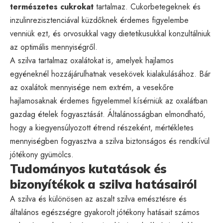
természetes cukrokat
tartalmaz. Cukorbetegeknek és
inzulinrezisztenciával küzdőknek érdemes figyelembe
venniük ezt, és orvosukkal vagy dietetikusukkal konzultálniuk
az optimális mennyiségről.
A szilva tartalmaz oxalátokat is, amelyek hajlamos
egyéneknél hozzájárulhatnak vesekövek kialakulásához. Bár
az oxalátok mennyisége nem extrém, a vesekőre
hajlamosaknak érdemes figyelemmel kísérniük az oxalátban
gazdag ételek fogyasztását. Általánosságban elmondható,
hogy a kiegyensúlyozott étrend részeként, mértékletes
mennyiségben fogyasztva a szilva biztonságos és rendkívül
jótékony gyümölcs.
Tudományos kutatások és
bizonyítékok a szilva hatásairól
A szilva és különösen az aszalt szilva emésztésre és
általános egészségre gyakorolt jótékony hatásait számos