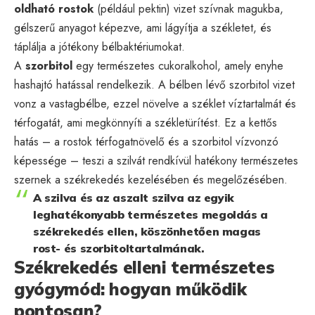
oldható rostok
(például pektin) vizet szívnak magukba,
gélszerű anyagot képezve, ami lágyítja a székletet, és
táplálja a jótékony bélbaktériumokat.
A
szorbitol
egy természetes cukoralkohol, amely enyhe
hashajtó hatással rendelkezik. A bélben lévő szorbitol vizet
vonz a vastagbélbe, ezzel növelve a széklet víztartalmát és
térfogatát, ami megkönnyíti a székletürítést. Ez a kettős
hatás – a rostok térfogatnövelő és a szorbitol vízvonzó
képessége – teszi a szilvát rendkívül hatékony természetes
szernek a székrekedés kezelésében és megelőzésében.
A szilva és az aszalt szilva az egyik
leghatékonyabb természetes megoldás a
székrekedés ellen, köszönhetően magas
rost- és szorbitoltartalmának.
Székrekedés elleni természetes
gyógymód: hogyan működik
pontosan?