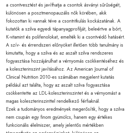
a csontvesztést és javíthatja a csontok ásványi sűrűségét,
különösen a posztmenopauzális nők körében, akik
fokozottan ki vannak téve a csontritkulás kockázatának. A
kutatók a szilva egyedi tápanyagprofilját, beleértve a bórt,
K-vitamint és polifenolokat, emelték ki a csontvédő hatásért.
A szív- és érrendszeri előnyöket illetően több tanulmány is
kimutatta, hogy a szilva és az aszalt szilva rendszeres
fogyasztása hozzájárulhat a vérnyomás csökkentéséhez és
a koleszterinszint javításához. Az American Journal of
Clinical Nutrition 2010-es számában megjelent kutatás
például azt találta, hogy az aszalt szilva fogyasztása
csökkentette az LDL-koleszterinszintet és a vérnyomást a
magas koleszterinszinttel rendelkező férfiaknál.
Ezek a tudományos eredmények megerősítik, hogy a szilva
nem csupán egy finom gyümölcs, hanem egy értékes
funkcionális élelmiszer, amely jelentős mértékben