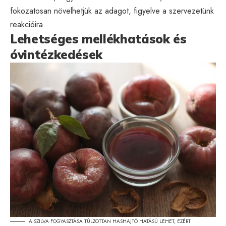
fokozatosan növelhetjük az adagot, figyelve a szervezetünk
reakcióira.
Lehetséges mellékhatások és
óvintézkedések
A SZILVA FOGYASZTÁSA TÚLZOTTAN HASHAJTÓ HATÁSÚ LEHET, EZÉRT