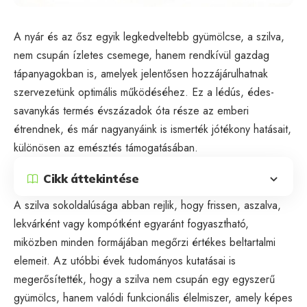
A nyár és az ősz egyik legkedveltebb gyümölcse, a szilva,
nem csupán ízletes csemege, hanem rendkívül gazdag
tápanyagokban is, amelyek jelentősen hozzájárulhatnak
szervezetünk optimális működéséhez. Ez a lédús, édes-
savanykás termés évszázadok óta része az emberi
étrendnek, és már nagyanyáink is ismerték jótékony hatásait,
különösen az emésztés támogatásában.
Cikk áttekintése
A szilva sokoldalúsága abban rejlik, hogy frissen, aszalva,
lekvárként vagy kompótként egyaránt fogyasztható,
miközben minden formájában megőrzi értékes beltartalmi
elemeit. Az utóbbi évek tudományos kutatásai is
megerősítették, hogy a szilva nem csupán egy egyszerű
gyümölcs, hanem valódi funkcionális élelmiszer, amely képes