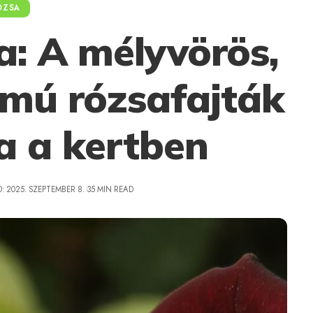
ÓZSA
a: A mélyvörös,
rmú rózsafajták
a a kertben
: 2025. SZEPTEMBER 8.
35 MIN READ