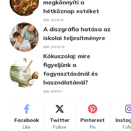
megkönnyíti a
hétköznap estéket
2026. JÚLIUS 10.
A diszgráfia hatása az
iskolai teljesítményre
2026. JÚNIUS 15.
Kókuszolaj: mire
figyeljünk a
fogyasztásánál és
használatánál?
2026. JÚNIUS 1.
Facebook
Twitter
Pinterest
Insta
Like
Follow
Pin
Fol