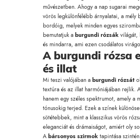
művészetben. Ahogy a nap sugarai megc
vörös legkülönfélébb árnyalatai, a mély 
bordóig, melyek minden egyes sziromban
bemutatjuk a
burgundi rózsák
világát, 
és mindarra, ami ezen csodálatos virágok
A burgundi rózsa e
és illat
Mi teszi valójában a
burgundi rózsát
ol
textúra és az illat harmóniájában rejlik.
hanem egy széles spektrumot, amely a mé
tónusokig terjed. Ezek a színek különöse
sötétebbek, mint a klasszikus vörös rózs
eleganciát és drámaiságot, amiért oly so
A
bársonyos szirmok
tapintása szintén