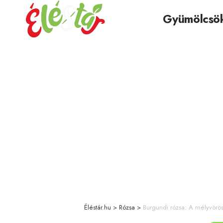
Gyümölcsö
Éléstár.hu
>
Rózsa
>
Burgundi rózsa: A mélyvörös