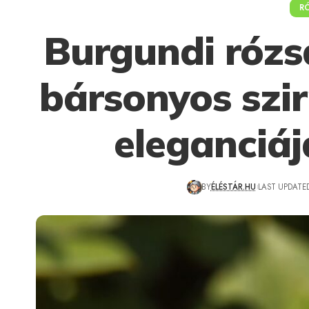
R
Burgundi rózs
bársonyos szi
eleganciáj
BY
ÉLÉSTÁR.HU
LAST UPDATED