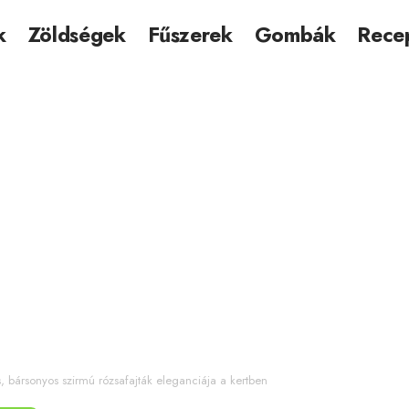
k
Zöldségek
Fűszerek
Gombák
Rece
, bársonyos szirmú rózsafajták eleganciája a kertben