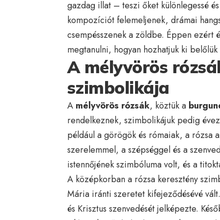
gazdag illat – teszi őket különlegessé é
kompozíciót felemeljenek, drámai hangsú
csempésszenek a zöldbe. Éppen ezért 
megtanulni, hogyan hozhatjuk ki belőlük 
A mélyvörös rózsák
szimbolikája
A
mélyvörös rózsák
, köztük a
burgund
rendelkeznek, szimbolikájuk pedig évezr
például a görögök és rómaiak, a rózsa az 
szerelemmel, a szépséggel és a szenved
istennőjének szimbóluma volt, és a titokta
A középkorban a rózsa keresztény szimbo
Mária iránti szeretet kifejeződésévé vál
és Krisztus szenvedését jelképezte. Késő