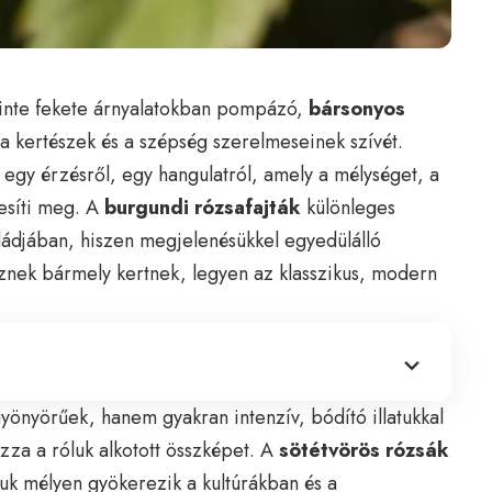
zinte fekete árnyalatokban pompázó,
bársonyos
 a kertészek és a szépség szerelmeseinek szívét.
egy érzésről, egy hangulatról, amely a mélységet, a
tesíti meg. A
burgundi rózsafajták
különleges
aládjában, hiszen megjelenésükkel egyedülálló
znek bármely kertnek, legyen az klasszikus, modern
nyörűek, hanem gyakran intenzív, bódító illatukkal
zza a róluk alkotott összképet. A
sötétvörös rózsák
juk mélyen gyökerezik a kultúrákban és a