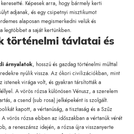
s keresetté. Képesek arra, hogy bármely kerti
lyt adjanak, és egy csipetnyi misztikumot
érdemes alaposan megismerkedni velük és
a legtöbbet a saját kertünkben.
 történelmi távlatai és
i árnyalatok
, hosszú és gazdag történelmi múlttal
edekre nyúlik vissza. Az ókori civilizációkban, mint
istenek virága volt, és gyakran társították a
éllyel. A vörös rózsa különösen Vénusz, a szerelem
rtás, a csend (sub rosa) jelképeként is szolgált.
likát kapott, a vértanúság, a tisztaság és a Szűz
t. A vörös rózsa ebben az időszakban a vértanúk vérét
bb, a reneszánsz idején, a rózsa újra visszanyerte