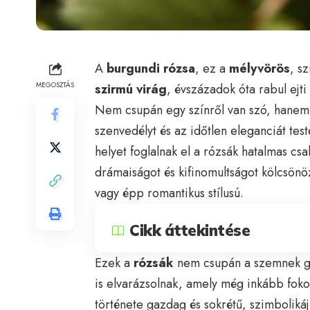
A
burgundi rózsa
, ez a
mélyvörös
, s
MEGOSZTÁS
szirmú virág
, évszázadok óta rabul ejti
Nem csupán egy színről van szó, hanem 
szenvedélyt és az időtlen eleganciát tes
helyet foglalnak el a rózsák hatalmas cs
drámaiságot és kifinomultságot kölcsönö
vagy épp romantikus stílusú.
Cikk áttekintése
Ezek a
rózsák
nem csupán a szemnek gyö
is elvarázsolnak, amely még inkább foko
története gazdag és sokrétű, szimboliká