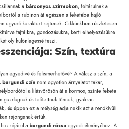
sillannak a
bársonyos szirmokon
, feltárulnak a
bíbortól a rubinon át egészen a feketébe hajló
 egyedi karaktert rejtenek. Cikkünkben részletesen
kitérve fajtáikra, gondozásukra, kerti elhelyezésükre
at oly különlegessé teszi.
sszenciája: Szín, textúra
yan egyedivé és felismerhetővé? A válasz a szín, a
 A
burgundi szín
nem egyetlen árnyalatot takar,
lybordótól a lilásvörösön át a kormos, szinte fekete
n gazdagnak és telítettnek tűnnek, gyakran
ák, és éppen ez a mélység adja nekik azt a rendkívüli
kan rajonganak értük.
 hozzájárul a
burgundi rózsa
egyedi élményéhez. A