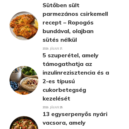
Sütőben sült
parmezános csirkemell
recept – Ropogós
bundával, olajban
sütés nélkül
2026. JÚLIUS 31.
5 szuperétel, amely
támogathatja az
inzulinrezisztencia és a
2-es típusú
cukorbetegség
kezelését
2026. JÚLIUS 28.
13 egyserpenyős nyári
vacsora, amely