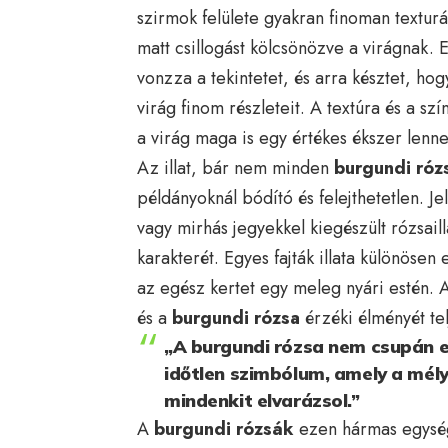
szirmok felülete gyakran finoman texturál
matt csillogást kölcsönözve a virágnak. E
vonzza a tekintetet, és arra késztet, ho
virág finom részleteit. A textúra és a sz
a virág maga is egy értékes ékszer lenne
Az illat, bár nem minden
burgundi róz
példányoknál bódító és felejthetetlen. 
vagy mirhás jegyekkel kiegészült rózsail
karakterét. Egyes fajták illata különösen
az egész kertet egy meleg nyári estén. 
és a
burgundi rózsa
érzéki élményét tel
„A burgundi rózsa nem csupán eg
időtlen szimbólum, amely a mél
mindenkit elvarázsol.”
A
burgundi rózsák
ezen hármas egysége