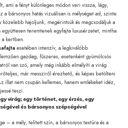
t, ami a fényt különleges módon veri vissza, lágy,
z a bársonyos hatás vizuálisan is mélységet ad, szinte
gy közelebb hajoljunk, megérintsük és megcsodáljuk a
ín együttesen teremtenek egyfajta luxusérzetet, mintha
 a kertben.
safajta
esetében intenzív, a legkiválóbb
Jellemzően gazdag, fűszeres, esetenként gyümölcsös
latról van szó, amely még inkább elmélyíti a virág
 erőteljes, már messziről érezhető, és képes betölteni
Az illat nem csupán kellemes, hanem emlékeket idéz,
jessé teszi.
y virág; egy történet, egy érzés, egy
ységével és bársonyos szépségével
 – a mély, telített szín, a bársonyos textúra és a