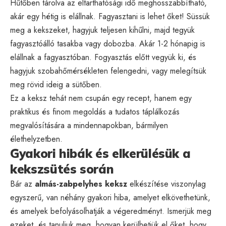
Hűtőben tárolva az eltarthatósági idő meghosszabbítható,
akár egy hétig is elállnak. Fagyasztani is lehet őket! Süssük
meg a kekszeket, hagyjuk teljesen kihűlni, majd tegyük
fagyasztóálló tasakba vagy dobozba. Akár 1-2 hónapig is
elállnak a fagyasztóban. Fogyasztás előtt vegyük ki, és
hagyjuk szobahőmérsékleten felengedni, vagy melegítsük
meg rövid ideig a sütőben.
Ez a keksz tehát nem csupán egy recept, hanem egy
praktikus és finom megoldás a tudatos táplálkozás
megvalósítására a mindennapokban, bármilyen
élethelyzetben.
Gyakori hibák és elkerülésük a
kekszsütés során
Bár az
almás-zabpelyhes keksz
elkészítése viszonylag
egyszerű, van néhány gyakori hiba, amelyet elkövethetünk,
és amelyek befolyásolhatják a végeredményt. Ismerjük meg
ezeket, és tanuljuk meg, hogyan kerülhetjük el őket, hogy