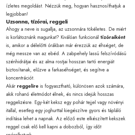
ízletes megoldást. Nézzük meg, hogyan hasznosíthatjuk a
legjobban!
Uzsonna, tízórai, reggeli
Ahogy a neve is sugallja, az uzsonnára tökéletes. De miért
is korlátoznánk magunkat? Kiválóan funkcionál
tízóraiként
is, amikor a délelőtti órákban már érezzük az éhséget, de
még messze van az ebéd. A zabpehely lassú felszívódású
szénhidrátjai és az alma rostjai hosszan tartó energiát
biztosítanak, elűzve a farkaséhséget, és segítve a
koncentrációt.
Akár
reggelire
is fogyasztható, különösen azok számára,
akik rohanó életmódot élnek, és nincs idejük hosszas
reggelizésre. Egy-két keksz egy pohár tejjel vagy növényi
itallal, esetleg egy joghurttal kiegészítve gyors és tápláló
indítása lehet a napnak. Az előző este elkészített kekszek
reggel csak elő kell kapni a dobozból, így időt
spórolhatunk.