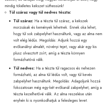
mindig tökéletes kekszet süthessünk!
Túl száraz vagy túl nedves tészta:
Túl száraz:
Ha a tészta túl száraz, a kekszek
morzsásak és kemények lehetnek. Ennek oka lehet,
hogy túl sok zabpelyhet használtunk, vagy az alma nem
volt elég lédús. Megoldás: Adjunk hozzá egy
evőkanálnyi almalét, növényi tejet, vagy akár egy kis
plusz olvasztott zsírt, amíg a tészta könnyen
formázhatóvá válik.
Túl nedves:
Ha a tészta túl ragacsos és nehezen
formázható, az alma túl lédús volt, vagy túl kevés
zabpelyhet használtunk. Megoldás: Adagoljunk hozzá
fokozatosan még egy-két evőkanál zabpelyhet, amíg a
tészta kezelhetővé válik. Az alma reszelése után
enyhén ki is nyomkodhatjuk a felesleges levet.