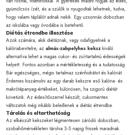
van rosttal, vitaminokkal. A gyerekek imádni fogják az édes,
gyümölcsös ízét, és a szülők is nyugodtak lehetnek, tudva,
hogy valami táplálót adnak nekik. Egy uzsonnás dobozban
az iskolába vagy óvodába is betehető.
Diétás étrendbe illesztése
Azok számára, akik diétáznak, vagy odafigyelnek a
kalóriabevitelre, az
almás-zabpelyhes keksz
kiváló
alternatíva lehet a magas cukor- és zsírtartalmú édességek
helyett. Fontos azonban a mértékletesség és a tudatosság.
Bár egészséges, mégis tartalmaz szénhidrátot és kalóriát.
Érdemes kiszámolni az egy darab kekszre eső kalória- és
makrótápanyag-értékeket, különösen, ha szigorú diétát
követünk. Az édesítőszerrel készült, cukormentes
változatok még inkább beleillenek a diétás étrendbe.
Tárolás és eltarthatóság
Az elkészült kekszeket légmentesen záródó dobozban,
szobahőmérsékleten tárolva 3-5 napig frissek maradnak.