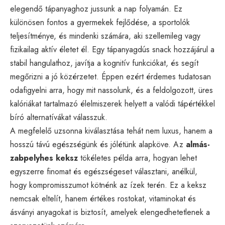
elegendő tápanyaghoz jussunk a nap folyamán. Ez
különösen fontos a gyermekek fejlődése, a sportolók
teljesítménye, és mindenki számára, aki szellemileg vagy
fizikailag aktív életet él. Egy tápanyagdús snack hozzájárul a
stabil hangulathoz, javítja a kognitív funkciókat, és segít
megőrizni a jó közérzetet. Éppen ezért érdemes tudatosan
odafigyelni arra, hogy mit nassolunk, és a feldolgozott, üres
kalóriákat tartalmazó élelmiszerek helyett a valódi tápértékkel
bíró alternatívákat válasszuk.
A megfelelő uzsonna kiválasztása tehát nem luxus, hanem a
hosszú távú egészségünk és jólétünk alapköve. Az
almás-
zabpelyhes keksz
tökéletes példa arra, hogyan lehet
egyszerre finomat és egészségeset választani, anélkül,
hogy kompromisszumot kötnénk az ízek terén. Ez a keksz
nemcsak eltelít, hanem értékes rostokat, vitaminokat és
ásványi anyagokat is biztosít, amelyek elengedhetetlenek a