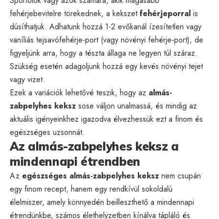
Sportolók vagy azok számára, akik magasabb
fehérjebevitelre törekednek, a kekszet
fehérjeporral
is
dúsíthatjuk. Adhatunk hozzá 1-2 evőkanál ízesítetlen vagy
vaníliás tejsavófehérje-port (vagy növényi fehérje-port), de
figyeljünk arra, hogy a tészta állaga ne legyen túl száraz.
Szükség esetén adagoljunk hozzá egy kevés növényi tejet
vagy vizet.
Ezek a variációk lehetővé teszik, hogy az
almás-
zabpelyhes keksz
sose váljon unalmassá, és mindig az
aktuális igényeinkhez igazodva élvezhessük ezt a finom és
egészséges uzsonnát.
Az almás-zabpelyhes keksz a
mindennapi étrendben
Az
egészséges almás-zabpelyhes keksz
nem csupán
egy finom recept, hanem egy rendkívül sokoldalú
élelmiszer, amely könnyedén beilleszthető a mindennapi
étrendünkbe, számos élethelyzetben kínálva tápláló és