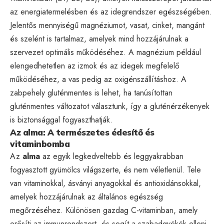
az energiatermelésben és az idegrendszer egészségében.
Jelentős mennyiségű magnéziumot, vasat, cinket, mangánt
és szelént is tartalmaz, amelyek mind hozzájárulnak a
szervezet optimális működéséhez. A magnézium például
elengedhetetlen az izmok és az idegek megfelelő
működéséhez, a vas pedig az oxigénszállításhoz. A
zabpehely gluténmentes is lehet, ha tanúsítottan
gluténmentes változatot választunk, így a gluténérzékenyek
is biztonsággal fogyaszthatják.
Az alma: A természetes édesítő és
vitaminbomba
Az
alma
az egyik legkedveltebb és leggyakrabban
fogyasztott gyümölcs világszerte, és nem véletlenül. Tele
van vitaminokkal, ásványi anyagokkal és antioxidánsokkal,
amelyek hozzájárulnak az általános egészség
megőrzéséhez. Különösen gazdag C-vitaminban, amely
erősíti az immunrendszert, és segít a szabadgyökök elleni