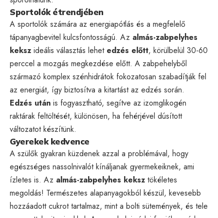
Sportolók étrendjében
A sportolók számára az energiapótlás és a megfelelő
tápanyagbevitel kulcsfontosságú. Az
almás-zabpelyhes
keksz
ideális választás lehet
edzés előtt
, körülbelül 30-60
perccel a mozgás megkezdése előtt. A zabpehelyből
származó komplex szénhidrátok fokozatosan szabadítják fel
az energiát, így biztosítva a kitartást az edzés során.
Edzés után
is fogyasztható, segítve az izomglikogén
raktárak feltöltését, különösen, ha fehérjével dúsított
változatot készítünk.
Gyerekek kedvence
A szülők gyakran küzdenek azzal a problémával, hogy
egészséges nassolnivalót kínáljanak gyermekeiknek, ami
ízletes is. Az
almás-zabpelyhes keksz
tökéletes
megoldás! Természetes alapanyagokból készül, kevesebb
hozzáadott cukrot tartalmaz, mint a bolti sütemények, és tele