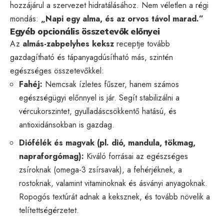
hozzájárul a szervezet hidratálásához. Nem véletlen a régi
mondás:
„Napi egy alma, és az orvos távol marad.”
Egyéb opcionális összetevők előnyei
Az
almás-zabpelyhes keksz
receptje tovább
gazdagítható és tápanyagdúsítható más, szintén
egészséges összetevőkkel:
Fahéj:
Nemcsak ízletes fűszer, hanem számos
egészségügyi előnnyel is jár. Segít stabilizálni a
vércukorszintet, gyulladáscsökkentő hatású, és
antioxidánsokban is gazdag.
Diófélék és magvak (pl. dió, mandula, tökmag,
napraforgómag):
Kiváló forrásai az egészséges
zsíroknak (omega-3 zsírsavak), a fehérjéknek, a
rostoknak, valamint vitaminoknak és ásványi anyagoknak.
Ropogós textúrát adnak a keksznek, és tovább növelik a
telítettségérzetet.