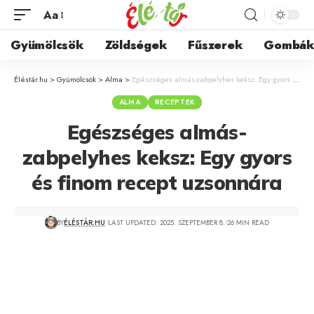
Aa
Gyümölcsök
Zöldségek
Fűszerek
Gombá
Éléstár.hu
>
Gyümölcsök
>
Alma
>
Egészséges almás-zabpelyhes keksz: Egy gyors és finom recept uzsonnára
ALMA
RECEPTEK
Egészséges almás-
zabpelyhes keksz: Egy gyors
és finom recept uzsonnára
BY
ÉLÉSTÁR.HU
LAST UPDATED: 2025. SZEPTEMBER 8.
26 MIN READ