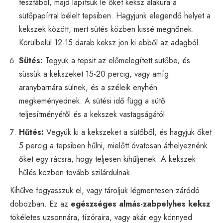
tésztából, majd lapítsuk le őket keksz alakúra a
sütőpapírral bélelt tepsiben. Hagyjunk elegendő helyet a
kekszek között, mert sütés közben kissé megnőnek.
Körülbelül 12-15 darab keksz jön ki ebből az adagból.
Sütés:
Tegyük a tepsit az előmelegített sütőbe, és
süssük a kekszeket 15-20 percig, vagy amíg
aranybarnára sülnek, és a széleik enyhén
megkeményednek. A sütési idő függ a sütő
teljesítményétől és a kekszek vastagságától.
Hűtés:
Vegyük ki a kekszeket a sütőből, és hagyjuk őket
5 percig a tepsiben hűlni, mielőtt óvatosan áthelyeznénk
őket egy rácsra, hogy teljesen kihűljenek. A kekszek
hűlés közben tovább szilárdulnak.
Kihűlve fogyasszuk el, vagy tároljuk légmentesen záródó
dobozban. Ez az
egészséges almás-zabpelyhes keksz
tökéletes uzsonnára, tízóraira, vagy akár egy könnyed