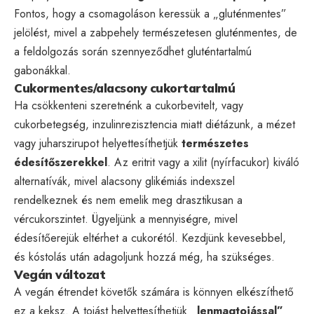
Fontos, hogy a csomagoláson keressük a „gluténmentes”
jelölést, mivel a zabpehely természetesen gluténmentes, de
a feldolgozás során szennyeződhet gluténtartalmú
gabonákkal.
Cukormentes/alacsony cukortartalmú
Ha csökkenteni szeretnénk a cukorbevitelt, vagy
cukorbetegség, inzulinrezisztencia miatt diétázunk, a mézet
vagy juharszirupot helyettesíthetjük
természetes
édesítőszerekkel
. Az eritrit vagy a xilit (nyírfacukor) kiváló
alternatívák, mivel alacsony glikémiás indexszel
rendelkeznek és nem emelik meg drasztikusan a
vércukorszintet. Ügyeljünk a mennyiségre, mivel
édesítőerejük eltérhet a cukorétól. Kezdjünk kevesebbel,
és kóstolás után adagoljunk hozzá még, ha szükséges.
Vegán változat
A vegán étrendet követők számára is könnyen elkészíthető
ez a keksz. A tojást helyettesíthetjük
„lenmagtojással”