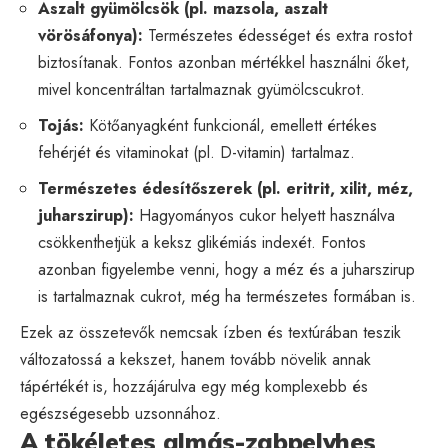
Aszalt gyümölcsök (pl. mazsola, aszalt
vörösáfonya):
Természetes édességet és extra rostot
biztosítanak. Fontos azonban mértékkel használni őket,
mivel koncentráltan tartalmaznak gyümölcscukrot.
Tojás:
Kötőanyagként funkcionál, emellett értékes
fehérjét és vitaminokat (pl. D-vitamin) tartalmaz.
Természetes édesítőszerek (pl. eritrit, xilit, méz,
juharszirup):
Hagyományos cukor helyett használva
csökkenthetjük a keksz glikémiás indexét. Fontos
azonban figyelembe venni, hogy a méz és a juharszirup
is tartalmaznak cukrot, még ha természetes formában is.
Ezek az összetevők nemcsak ízben és textúrában teszik
változatossá a kekszet, hanem tovább növelik annak
tápértékét is, hozzájárulva egy még komplexebb és
egészségesebb uzsonnához.
A tökéletes almás-zabpelyhes