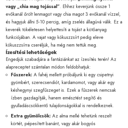
vagy „chia mag tojással”
. Ehhez keverjünk össze 1
evőkanál őrölt lenmagot vagy chia magot 3 evőkanál vízzel,
és hagyjuk állni 5-10 percig, amíg zselés állagúvá válik. Ez a
keverék tökéletesen helyettesíti a tojást a kötőanyag
funkciójában. A vajat vagy kókuszzsírt pedig eleve
kókuszzsírra cseréljük, ha még nem tettük meg.
Ízesítési lehetőségek
Engedjük szabadjára a fantáziánkat az ízesítés terén! Az
alapreceptet számtalan módon feldobhatjuk:
Fűszerek:
A fahéj mellett próbáljunk ki egy csipetnyi
gyömbért, szerecsendiót, kardamomot, vagy akár egy
késhegynyi szegfűszeget is. Ezek a fűszerek nemcsak
ízben gazdagítják, hanem emésztést segítő és
gyulladáscsökkentő tulajdonságokkal is rendelkeznek.
Extra gyümölcsök:
Az alma mellé tehetünk reszelt
körtét, pépesített banánt, vagy akár bogyós