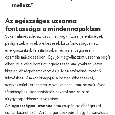
mellett.”
Az egészséges uzsonna
fontossága a mindennapokban
Sokan alábecsülik az uzsonna, vagy tízórai jelentőségét,
pedig ezek a kisebb étkezések kulcsfontosságúak az
energiaszintünk fenntartásában és az anyagcserénk
optimális működésében. Egy jól megválasztott uzsonna segít
elkerülni a vércukorszint ingadozását, ami gyakran vezet
hirtelen éhségrohamokhoz és a főétkezéseknél történő
túlevéshez. Amikor kihagyjuk a köztes étkezéseket,
szervezetünk stresszreakcióval válaszol, ami hosszú távon
fáradtsághoz, koncentrációs zavarokhoz és akár
súlygyarapodáshoz is vezethet.
Az
egészséges uzsonna
nem csupán az éhségérzet
csillapításáról szól. Arról is gondoskodik, hogy folyamatosan