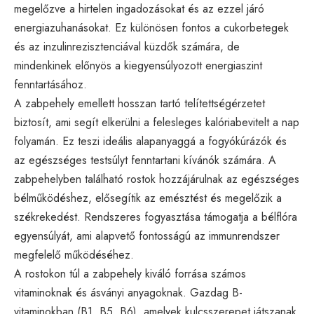
megelőzve a hirtelen ingadozásokat és az ezzel járó
energiazuhanásokat. Ez különösen fontos a cukorbetegek
és az inzulinrezisztenciával küzdők számára, de
mindenkinek előnyös a kiegyensúlyozott energiaszint
fenntartásához.
A zabpehely emellett hosszan tartó telítettségérzetet
biztosít, ami segít elkerülni a felesleges kalóriabevitelt a nap
folyamán. Ez teszi ideális alapanyaggá a fogyókúrázók és
az egészséges testsúlyt fenntartani kívánók számára. A
zabpehelyben található rostok hozzájárulnak az egészséges
bélműködéshez, elősegítik az emésztést és megelőzik a
székrekedést. Rendszeres fogyasztása támogatja a bélflóra
egyensúlyát, ami alapvető fontosságú az immunrendszer
megfelelő működéséhez.
A rostokon túl a zabpehely kiváló forrása számos
vitaminoknak és ásványi anyagoknak. Gazdag B-
vitaminokban (B1, B5, B6), amelyek kulcsszerepet játszanak