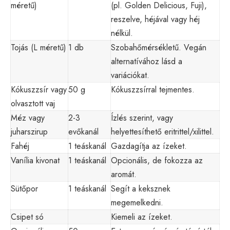
méretű)
(pl. Golden Delicious, Fuji),
reszelve, héjával vagy héj
nélkül.
Tojás (L méretű)
1 db
Szobahőmérsékletű. Vegán
alternatívához lásd a
variációkat.
Kókuszzsír vagy
50 g
Kókuszzsírral tejmentes.
olvasztott vaj
Méz vagy
2-3
Ízlés szerint, vagy
juharszirup
evőkanál
helyettesíthető eritrittel/xilittel.
Fahéj
1 teáskanál
Gazdagítja az ízeket.
Vanília kivonat
1 teáskanál
Opcionális, de fokozza az
aromát.
Sütőpor
1 teáskanál
Segít a keksznek
megemelkedni.
Csipet só
Kiemeli az ízeket.