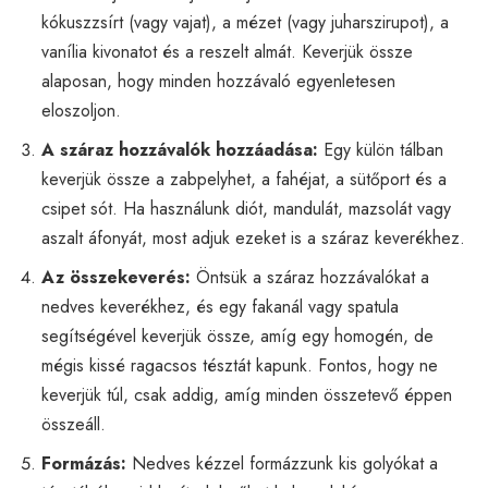
kókuszzsírt (vagy vajat), a mézet (vagy juharszirupot), a
vanília kivonatot és a reszelt almát. Keverjük össze
alaposan, hogy minden hozzávaló egyenletesen
eloszoljon.
A száraz hozzávalók hozzáadása:
Egy külön tálban
keverjük össze a zabpelyhet, a fahéjat, a sütőport és a
csipet sót. Ha használunk diót, mandulát, mazsolát vagy
aszalt áfonyát, most adjuk ezeket is a száraz keverékhez.
Az összekeverés:
Öntsük a száraz hozzávalókat a
nedves keverékhez, és egy fakanál vagy spatula
segítségével keverjük össze, amíg egy homogén, de
mégis kissé ragacsos tésztát kapunk. Fontos, hogy ne
keverjük túl, csak addig, amíg minden összetevő éppen
összeáll.
Formázás:
Nedves kézzel formázzunk kis golyókat a