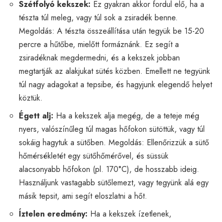
Szétfolyó kekszek:
Ez gyakran akkor fordul elő, ha a
tészta túl meleg, vagy túl sok a zsiradék benne.
Megoldás: A tészta összeállítása után tegyük be 15-20
percre a hűtőbe, mielőtt formáznánk. Ez segít a
zsiradéknak megdermedni, és a kekszek jobban
megtartják az alakjukat sütés közben. Emellett ne tegyünk
túl nagy adagokat a tepsibe, és hagyjunk elegendő helyet
köztük.
Égett alj:
Ha a kekszek alja megég, de a teteje még
nyers, valószínűleg túl magas hőfokon sütöttük, vagy túl
sokáig hagytuk a sütőben. Megoldás: Ellenőrizzük a sütő
hőmérsékletét egy sütőhőmérővel, és süssük
alacsonyabb hőfokon (pl. 170°C), de hosszabb ideig.
Használjunk vastagabb sütőlemezt, vagy tegyünk alá egy
másik tepsit, ami segít eloszlatni a hőt.
Íztelen eredmény:
Ha a kekszek ízetlenek,