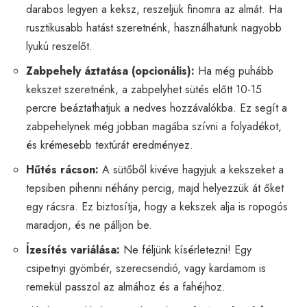
darabos legyen a keksz, reszeljük finomra az almát. Ha
rusztikusabb hatást szeretnénk, használhatunk nagyobb
lyukú reszelőt.
Zabpehely áztatása (opcionális):
Ha még puhább
kekszet szeretnénk, a zabpelyhet sütés előtt 10-15
percre beáztathatjuk a nedves hozzávalókba. Ez segít a
zabpehelynek még jobban magába szívni a folyadékot,
és krémesebb textúrát eredményez.
Hűtés rácson:
A sütőből kivéve hagyjuk a kekszeket a
tepsiben pihenni néhány percig, majd helyezzük át őket
egy rácsra. Ez biztosítja, hogy a kekszek alja is ropogós
maradjon, és ne pálljon be.
Ízesítés variálása:
Ne féljünk kísérletezni! Egy
csipetnyi gyömbér, szerecsendió, vagy kardamom is
remekül passzol az almához és a fahéjhoz.