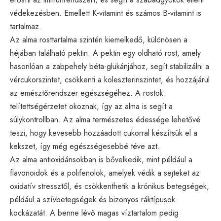
védekezésben. Emellett K-vitamint és számos B-vitamint is
tartalmaz.
Az alma rosttartalma szintén kiemelkedő, különösen a
héjában található pektin. A pektin egy oldható rost, amely
hasonlóan a zabpehely béta-glükánjához, segít stabilizálni a
vércukorszintet, csökkenti a koleszterinszintet, és hozzájárul
az emésztőrendszer egészségéhez. A rostok
telítettségérzetet okoznak, így az alma is segít a
súlykontrollban. Az alma természetes édessége lehetővé
teszi, hogy kevesebb hozzáadott cukorral készítsük el a
kekszet, így még egészségesebbé téve azt.
Az alma antioxidánsokban is bővelkedik, mint például a
flavonoidok és a polifenolok, amelyek védik a sejteket az
oxidatív stressztől, és csökkenthetik a krónikus betegségek,
például a szívbetegségek és bizonyos ráktípusok
kockázatát. A benne lévő magas víztartalom pedig