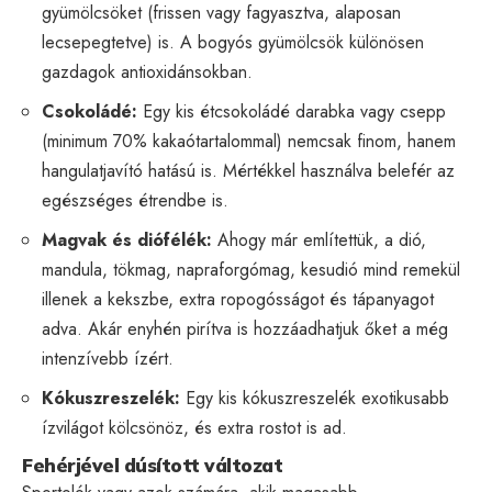
gyümölcsöket (frissen vagy fagyasztva, alaposan
lecsepegtetve) is. A bogyós gyümölcsök különösen
gazdagok antioxidánsokban.
Csokoládé:
Egy kis étcsokoládé darabka vagy csepp
(minimum 70% kakaótartalommal) nemcsak finom, hanem
hangulatjavító hatású is. Mértékkel használva belefér az
egészséges étrendbe is.
Magvak és diófélék:
Ahogy már említettük, a dió,
mandula, tökmag, napraforgómag, kesudió mind remekül
illenek a kekszbe, extra ropogósságot és tápanyagot
adva. Akár enyhén pirítva is hozzáadhatjuk őket a még
intenzívebb ízért.
Kókuszreszelék:
Egy kis kókuszreszelék exotikusabb
ízvilágot kölcsönöz, és extra rostot is ad.
Fehérjével dúsított változat