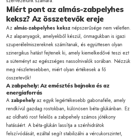
szervezetünk számára.
Miért pont az almás-zabpelyhes
keksz? Az összetevők ereje
Az
almás-zabpelyhes keksz
népszerűsége nem véletlen.
Az alapanyagok, amelyekből készül, önmagukban is igazi
szuperélelmiszereknek számítanak, és együttesen olyan
szinergikus hatást fejtenek ki, amely kiemelkedővé teszi ezt
a süteményt az egészséges nassolnivalók sorában. Nézzük
meg részletesebben, miért olyan értékesek a fő
összetevők!
A zabpehely: Az emésztés bajnoka és az
energiaforrás
A
zabpehely
az egyik legértékesebb gabonaféle, amely
rendkívül gazdag rostokban, különösen béta-glükánban. Ez
az oldható rost felelős a zabpehely számos jótékony
hatásáért. A béta-glükán lassítja a szénhidrátok
felszívódását, ezáltal segít stabilizálni a vércukorszintet,