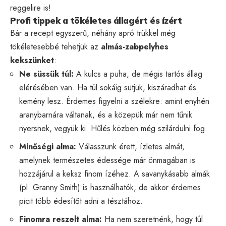
reggelire is!
Profi tippek a tökéletes állagért és ízért
Bár a recept egyszerű, néhány apró trükkel még
tökéletesebbé tehetjük az
almás-zabpelyhes
kekszünket
:
Ne süssük túl:
A kulcs a puha, de mégis tartós állag
elérésében van. Ha túl sokáig sütjük, kiszáradhat és
kemény lesz. Érdemes figyelni a szélekre: amint enyhén
aranybarnára váltanak, és a közepük már nem tűnik
nyersnek, vegyük ki. Hűlés közben még szilárdulni fog.
Minőségi alma:
Válasszunk érett, ízletes almát,
amelynek természetes édessége már önmagában is
hozzájárul a keksz finom ízéhez. A savanykásabb almák
(pl. Granny Smith) is használhatók, de akkor érdemes
picit több édesítőt adni a tésztához.
Finomra reszelt alma:
Ha nem szeretnénk, hogy túl