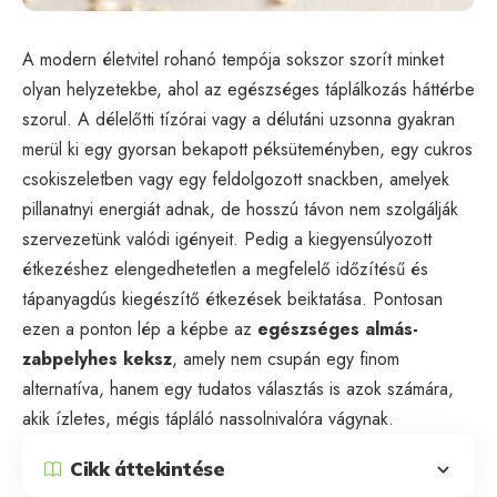
A modern életvitel rohanó tempója sokszor szorít minket
olyan helyzetekbe, ahol az egészséges táplálkozás háttérbe
szorul. A délelőtti tízórai vagy a délutáni uzsonna gyakran
merül ki egy gyorsan bekapott péksüteményben, egy cukros
csokiszeletben vagy egy feldolgozott snackben, amelyek
pillanatnyi energiát adnak, de hosszú távon nem szolgálják
szervezetünk valódi igényeit. Pedig a kiegyensúlyozott
étkezéshez elengedhetetlen a megfelelő időzítésű és
tápanyagdús kiegészítő étkezések beiktatása. Pontosan
ezen a ponton lép a képbe az
egészséges almás-
zabpelyhes keksz
, amely nem csupán egy finom
alternatíva, hanem egy tudatos választás is azok számára,
akik ízletes, mégis tápláló nassolnivalóra vágynak.
Cikk áttekintése