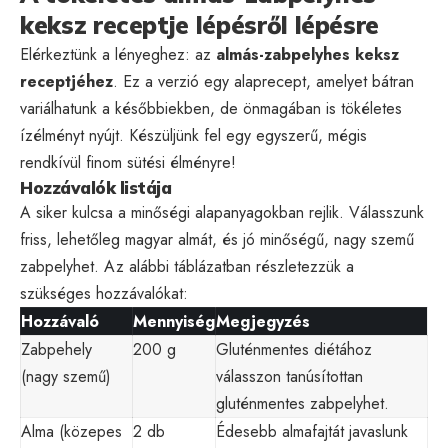
keksz receptje lépésről lépésre
Elérkeztünk a lényeghez: az
almás-zabpelyhes keksz
receptjéhez
. Ez a verzió egy alaprecept, amelyet bátran
variálhatunk a későbbiekben, de önmagában is tökéletes
ízélményt nyújt. Készüljünk fel egy egyszerű, mégis
rendkívül finom sütési élményre!
Hozzávalók listája
A siker kulcsa a minőségi alapanyagokban rejlik. Válasszunk
friss, lehetőleg magyar almát, és jó minőségű, nagy szemű
zabpelyhet. Az alábbi táblázatban részletezzük a
szükséges hozzávalókat:
Hozzávaló
Mennyiség
Megjegyzés
Zabpehely
200 g
Gluténmentes diétához
(nagy szemű)
válasszon tanúsítottan
gluténmentes zabpelyhet.
Alma (közepes
2 db
Édesebb almafajtát javaslunk