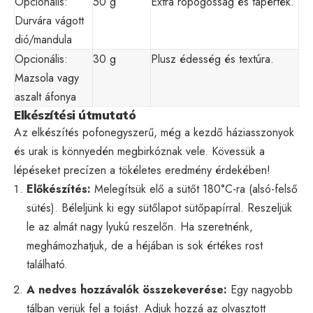
Opcionális:
50 g
Extra ropogósság és tápérték.
Durvára vágott
dió/mandula
Opcionális:
30 g
Plusz édesség és textúra.
Mazsola vagy
aszalt áfonya
Elkészítési útmutató
Az elkészítés pofonegyszerű, még a kezdő háziasszonyok
és urak is könnyedén megbirkóznak vele. Kövessük a
lépéseket precízen a tökéletes eredmény érdekében!
Előkészítés:
Melegítsük elő a sütőt 180°C-ra (alsó-felső
sütés). Béleljünk ki egy sütőlapot sütőpapírral. Reszeljük
le az almát nagy lyukú reszelőn. Ha szeretnénk,
meghámozhatjuk, de a héjában is sok értékes rost
található.
A nedves hozzávalók összekeverése:
Egy nagyobb
tálban verjük fel a tojást. Adjuk hozzá az olvasztott