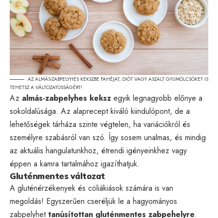
AZ ALMÁS-ZABPELYHES KEKSZBE FAHÉJAT, DIÓT VAGY ASZALT GYÜMÖLCSÖKET IS
TEHETSZ A VÁLTOZATOSSÁGÉRT!
Az
almás-zabpelyhes keksz
egyik legnagyobb előnye a
sokoldalúsága. Az alaprecept kiváló kiindulópont, de a
lehetőségek tárháza szinte végtelen, ha variációkról és
személyre szabásról van szó. Így sosem unalmas, és mindig
az aktuális hangulatunkhoz, étrendi igényeinkhez vagy
éppen a kamra tartalmához igazíthatjuk.
Gluténmentes változat
A gluténérzékenyek és cöliákiások számára is van
megoldás! Egyszerűen cseréljük le a hagyományos
zabpelyhet
tanúsítottan gluténmentes zabpehelyre
.