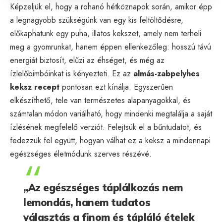
Képzeljük el, hogy a rohanó hétköznapok során, amikor épp
a legnagyobb szükségünk van egy kis feltöltődésre,
előkaphatunk egy puha, illatos kekszet, amely nem terheli
meg a gyomrunkat, hanem éppen ellenkezőleg: hosszú távú
energiát biztosít, elűzi az éhséget, és még az
ízlelőbimbóinkat is kényezteti. Ez az
almás-zabpelyhes
keksz recept
pontosan ezt kínálja. Egyszerűen
elkészíthető, tele van természetes alapanyagokkal, és
számtalan módon variálható, hogy mindenki megtalálja a saját
ízlésének megfelelő verziót. Felejtsük el a bűntudatot, és
fedezzük fel együtt, hogyan válhat ez a keksz a mindennapi
egészséges életmódunk szerves részévé.
„Az egészséges táplálkozás nem
lemondás, hanem tudatos
választás a finom és tápláló ételek