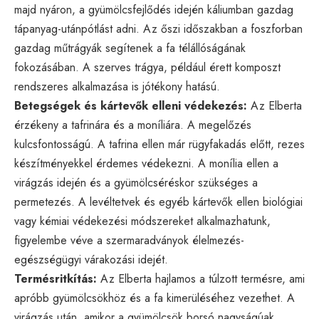
majd nyáron, a gyümölcsfejlődés idején káliumban gazdag
tápanyag-utánpótlást adni. Az őszi időszakban a foszforban
gazdag műtrágyák segítenek a fa télállóságának
fokozásában. A szerves trágya, például érett komposzt
rendszeres alkalmazása is jótékony hatású.
Betegségek és kártevők elleni védekezés:
Az Elberta
érzékeny a tafrinára és a moníliára. A megelőzés
kulcsfontosságú. A tafrina ellen már rügyfakadás előtt, rezes
készítményekkel érdemes védekezni. A monília ellen a
virágzás idején és a gyümölcséréskor szükséges a
permetezés. A levéltetvek és egyéb kártevők ellen biológiai
vagy kémiai védekezési módszereket alkalmazhatunk,
figyelembe véve a szermaradványok élelmezés-
egészségügyi várakozási idejét.
Termésritkítás:
Az Elberta hajlamos a túlzott termésre, ami
apróbb gyümölcsökhöz és a fa kimerüléséhez vezethet. A
virágzás után, amikor a gyümölcsök borsó nagyságúak,