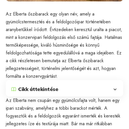
Az Elberta őszibarack egy olyan név, amely a
gyümölcstermesztés és a feldolgozóipar történetében
aranybetűkkel íródott. Évtizedeken keresztül uralta a piacot,
mint a konzervipari feldolgozás első számú fajtája. Hatalmas
termőképessége, kiváló húsminősége és könnyű
feldolgozhatósága tette egyedülállóvá a maga idejében. Ez
a cikk részletesen bemutatja az Elberta őszibarack
jellegzetességeit, történelmi jelentőségét és azt, hogyan
formálta a konzervgyártást.
Cikk áttekintése
Az Elberta nem csupán egy gyümölcsfajta volt, hanem egy
ipari szabvány, amelyhez a többi barackot mérték. A
fogyasztók és a feldolgozók egyaránt ismerték és keresték
jellegzetes íze és textúrája miatt. Bár ma már ritkábban