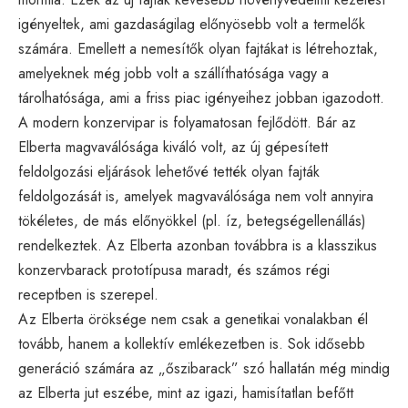
igényeltek, ami gazdaságilag előnyösebb volt a termelők
számára. Emellett a nemesítők olyan fajtákat is létrehoztak,
amelyeknek még jobb volt a szállíthatósága vagy a
tárolhatósága, ami a friss piac igényeihez jobban igazodott.
A modern konzervipar is folyamatosan fejlődött. Bár az
Elberta magvaválósága kiváló volt, az új gépesített
feldolgozási eljárások lehetővé tették olyan fajták
feldolgozását is, amelyek magvaválósága nem volt annyira
tökéletes, de más előnyökkel (pl. íz, betegségellenállás)
rendelkeztek. Az Elberta azonban továbbra is a klasszikus
konzervbarack prototípusa maradt, és számos régi
receptben is szerepel.
Az Elberta öröksége nem csak a genetikai vonalakban él
tovább, hanem a kollektív emlékezetben is. Sok idősebb
generáció számára az „őszibarack” szó hallatán még mindig
az Elberta jut eszébe, mint az igazi, hamisítatlan befőtt