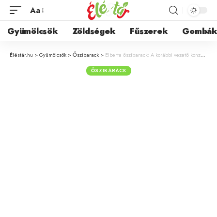
Aa
Gyümölcsök
Zöldségek
Fűszerek
Gombá
Éléstár.hu
>
Gyümölcsök
>
Őszibarack
>
Elberta őszibarack: A korábbi vezető konzervipari fajta jellemzői
ŐSZIBARACK