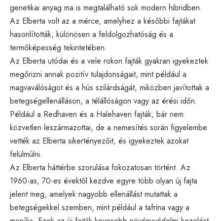
genetikai anyag ma is megtalálható sok modern hibridben.
Az Elberta volt az a mérce, amelyhez a későbbi fajtákat
hasonlították, különösen a feldolgozhatóság és a
termőképesség tekintetében.
Az Elberta utódai és a vele rokon fajták gyakran igyekeztek
megőrizni annak pozitív tulajdonságait, mint például a
magvaválóságot és a hús szilárdságát, miközben javítottak a
betegségellenálláson, a télállóságon vagy az érési időn.
Például a Redhaven és a Halehaven fajták, bár nem
közvetlen leszármazottai, de a nemesítés során figyelembe
vették az Elberta sikertényezőit, és igyekeztek azokat
felülmúlni.
Az Elberta háttérbe szorulása fokozatosan történt. Az
1960-as, 70-es évektől kezdve egyre több olyan új fajta
jelent meg, amelyek nagyobb ellenállást mutattak a
betegségekkel szemben, mint például a tafrina vagy a
monília. Ezek az új fajták kevesebb növényvédelmi kezelést