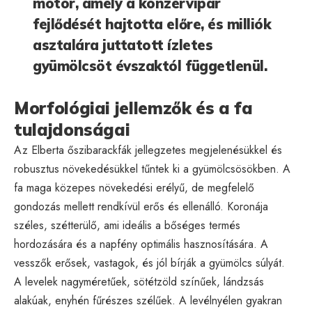
motor, amely a konzervipar
fejlődését hajtotta előre, és milliók
asztalára juttatott ízletes
gyümölcsöt évszaktól függetlenül.
Morfológiai jellemzők és a fa
tulajdonságai
Az Elberta őszibarackfák jellegzetes megjelenésükkel és
robusztus növekedésükkel tűntek ki a gyümölcsösökben. A
fa maga közepes növekedési erélyű, de megfelelő
gondozás mellett rendkívül erős és ellenálló. Koronája
széles, szétterülő, ami ideális a bőséges termés
hordozására és a napfény optimális hasznosítására. A
vesszők erősek, vastagok, és jól bírják a gyümölcs súlyát.
A levelek nagyméretűek, sötétzöld színűek, lándzsás
alakúak, enyhén fűrészes szélűek. A levélnyélen gyakran