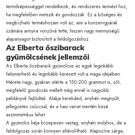
termőképességgel rendelkezik, és rendszeres termést hoz,
ha megfelelően metszik és gondozzák. Ez a bőséges és
megbízható terméshozam volt az, ami a konzervgyárak
számára annyira vonzóvá tette, hiszen nagy mennyiségű
alapanyagot biztosított a feldolgozáshoz.
Az Elberta őszibarack
gyümölcsének jellemzői
Az Elberta őszibarack gyümölcse az egyik leginkább
felismerhető és leginkább keresett volt a maga idejében.
Mérete nagy, gyakran elérte a 150-200 grammot is, sőt,
megfelelő gondozás mellett még ennél is nagyobb
példányok fejlődtek. Alakja kerekded, enyhén megnyúlt,
jellegzetes csúccsal, és a hasi varrat mentén kissé
aszimmetrikus lehet.
A gyümölcs héja közepesen vastag, enyhén molyhos, de a
feldolgozás során könnyen eltávolítható. Alapszíne sárga,