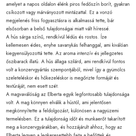
amelyet a napos oldalon élénk piros fedőszín borít, gyakran
csíkozott vagy márványozott mintázattal. Ez a vonzó
megjelenés friss fogyasztásra is alkalmassá tette, bár
elsősorban a belső tulajdonságai miatt vált híressé.
A hús sárga színű, rendkívül lédús és rostos. Íze
kellemesen édes, enyhe savanykás felhanggal, ami kiválóan
kiegyensúlyozottá tette. Az aroma intenzív és jellegzetes
őszibarack illatú. A hús állaga szilárd, ami rendkívül fontos
volt a konzervgyártás szempontjából, mivel így a gyümölcs
szeleteléskor és hőkezeléskor is megőrizte formáját és
textúráját, nem esett szét.
A magvaválóság az Elberta egyik legfontosabb tulajdonsága
volt. A mag könnyen elválik a hústól, ami jelentősen
megkönnyítette a feldolgozást, különösen a nagyüzemi
termelésben. Ez a tulajdonság időt és munkaerőt takarított
meg a konzervgyárakban, és hozzájárult ahhoz, hogy az
Elberta legyen a legkeresettebb fajta a befőttek és