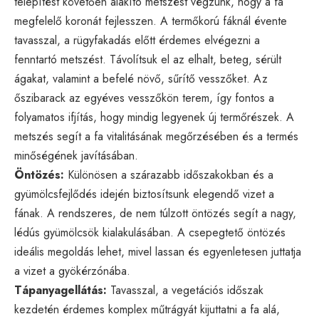
telepítést követően alakító metszést végzünk, hogy a fa
megfelelő koronát fejlesszen. A termőkorú fáknál évente
tavasszal, a rügyfakadás előtt érdemes elvégezni a
fenntartó metszést. Távolítsuk el az elhalt, beteg, sérült
ágakat, valamint a befelé növő, sűrítő vesszőket. Az
őszibarack az egyéves vesszőkön terem, így fontos a
folyamatos ifjítás, hogy mindig legyenek új termőrészek. A
metszés segít a fa vitalitásának megőrzésében és a termés
minőségének javításában.
Öntözés:
Különösen a szárazabb időszakokban és a
gyümölcsfejlődés idején biztosítsunk elegendő vizet a
fának. A rendszeres, de nem túlzott öntözés segít a nagy,
lédús gyümölcsök kialakulásában. A csepegtető öntözés
ideális megoldás lehet, mivel lassan és egyenletesen juttatja
a vizet a gyökérzónába.
Tápanyagellátás:
Tavasszal, a vegetációs időszak
kezdetén érdemes komplex műtrágyát kijuttatni a fa alá,