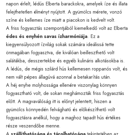
napon érlelt, lédús Elberta barackokra, amelyek íze és illata
felejthetetlen élményt nyújtott. A gyümölcs mérete, vonzó
színe és kellemes íze miatt a piacokon is kedvelt volt.
A friss fogyasztás szempontjából kiemelkedő volt az Elberta
édes és enyhén savas ízharmóniája
. Ez a
kiegyensúlyozott ízvilág sokak számára ideálissá tette
önmagában fogyasztva, de kiválóan beilleszthető volt
salátákba, desszertekbe és egyéb kulináris alkotásokba is.
A lédús, de mégis szilárd hús kellemesen roppanós volt, és
nem vált pépes állagúvá azonnal a betakarítás után.
A héj enyhe molyhossága ellenére viszonylag könnyen
fogyasztható volt, de sokan meghámozták friss fogyasztás
előtt. A magvaválóság itt is előnyt jelentett, hiszen a
gyümölcs könnyedén felvágható és előkészíthető volt
fogyasztásra anélkül, hogy a maghoz tapadt hús értékes
része veszendőbe menne.
A
szállíthatósága és tárolhatósága
tekintetében az