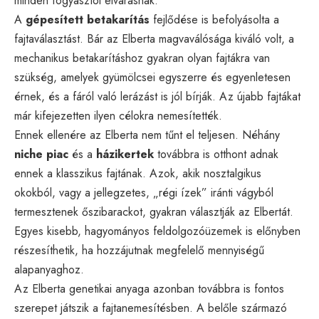
minden fogyasztói elvárásnak.
A
gépesített betakarítás
fejlődése is befolyásolta a
fajtaválasztást. Bár az Elberta magvaválósága kiváló volt, a
mechanikus betakarításhoz gyakran olyan fajtákra van
szükség, amelyek gyümölcsei egyszerre és egyenletesen
érnek, és a fáról való lerázást is jól bírják. Az újabb fajtákat
már kifejezetten ilyen célokra nemesítették.
Ennek ellenére az Elberta nem tűnt el teljesen. Néhány
niche piac
és a
házikertek
továbbra is otthont adnak
ennek a klasszikus fajtának. Azok, akik nosztalgikus
okokból, vagy a jellegzetes, „régi ízek” iránti vágyból
termesztenek őszibarackot, gyakran választják az Elbertát.
Egyes kisebb, hagyományos feldolgozóüzemek is előnyben
részesíthetik, ha hozzájutnak megfelelő mennyiségű
alapanyaghoz.
Az Elberta genetikai anyaga azonban továbbra is fontos
szerepet játszik a fajtanemesítésben. A belőle származó