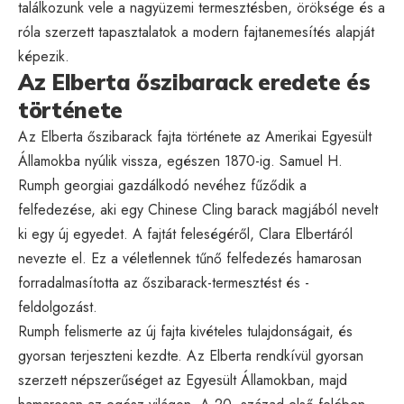
találkozunk vele a nagyüzemi termesztésben, öröksége és a
róla szerzett tapasztalatok a modern fajtanemesítés alapját
képezik.
Az Elberta őszibarack eredete és
története
Az Elberta őszibarack fajta története az Amerikai Egyesült
Államokba nyúlik vissza, egészen 1870-ig. Samuel H.
Rumph georgiai gazdálkodó nevéhez fűződik a
felfedezése, aki egy Chinese Cling barack magjából nevelt
ki egy új egyedet. A fajtát feleségéről, Clara Elbertáról
nevezte el. Ez a véletlennek tűnő felfedezés hamarosan
forradalmasította az őszibarack-termesztést és -
feldolgozást.
Rumph felismerte az új fajta kivételes tulajdonságait, és
gyorsan terjeszteni kezdte. Az Elberta rendkívül gyorsan
szerzett népszerűséget az Egyesült Államokban, majd