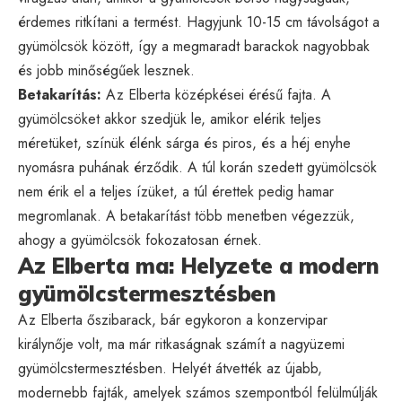
érdemes ritkítani a termést. Hagyjunk 10-15 cm távolságot a
gyümölcsök között, így a megmaradt barackok nagyobbak
és jobb minőségűek lesznek.
Betakarítás:
Az Elberta középkései érésű fajta. A
gyümölcsöket akkor szedjük le, amikor elérik teljes
méretüket, színük élénk sárga és piros, és a héj enyhe
nyomásra puhának érződik. A túl korán szedett gyümölcsök
nem érik el a teljes ízüket, a túl érettek pedig hamar
megromlanak. A betakarítást több menetben végezzük,
ahogy a gyümölcsök fokozatosan érnek.
Az Elberta ma: Helyzete a modern
gyümölcstermesztésben
Az Elberta őszibarack, bár egykoron a konzervipar
királynője volt, ma már ritkaságnak számít a nagyüzemi
gyümölcstermesztésben. Helyét átvették az újabb,
modernebb fajták, amelyek számos szempontból felülmúlják