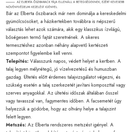
AZ ELBERTA ŐSZIBARACK FÁJA ELLENÁLL A BETEGSÉGEKNEK, EZÉRT KEVESEBB
NÖVÉNYVÉDELMI KEZELÉST IGÉNYEL.
Bár az Elberta őszibarack már nem dominálja a kereskedelmi
gyümölcsösöket, a házikertekben továbbra is népszerű
választás lehet azok számára, akik egy klasszikus ízvilágú,
bőségesen termő fajtát szeretnének. A sikeres
termesztéshez azonban néhány alapvető kertészeti
szempontot figyelembe kell venni.
Telepítés:
Válasszunk napos, védett helyet a kertben. A
talaj legyen mélyrétegű, jó vízelvezetésű és humuszban
gazdag. Ültetés előtt érdemes talajvizsgálatot végezni, és
szükség esetén a talaj szerkezetét javítani komposzttal vagy
szerves anyagokkal. Az ültetési időszak általában ősszel
vagy tavasszal van, fagymentes időben. A facsemetét úgy
helyezzük a gödörbe, hogy az oltvány helye a talajszint
felett legyen.
Metszés:
Az Elberta rendszeres metszést igényel. A