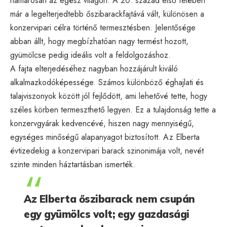
hamarosan az egész világon. A 20. század első felében
már a legelterjedtebb őszibarackfajtává vált, különösen a
konzervipari célra történő termesztésben. Jelentősége
abban állt, hogy megbízhatóan nagy termést hozott,
gyümölcse pedig ideális volt a feldolgozáshoz.
A fajta elterjedéséhez nagyban hozzájárult kiváló
alkalmazkodóképessége. Számos különböző éghajlati és
talajviszonyok között jól fejlődött, ami lehetővé tette, hogy
széles körben termeszthető legyen. Ez a tulajdonság tette a
konzervgyárak kedvencévé, hiszen nagy mennyiségű,
egységes minőségű alapanyagot biztosított. Az Elberta
évtizedekig a konzervipari barack szinonimája volt, nevét
szinte minden háztartásban ismerték.
Az Elberta őszibarack nem csupán
egy gyümölcs volt; egy gazdasági