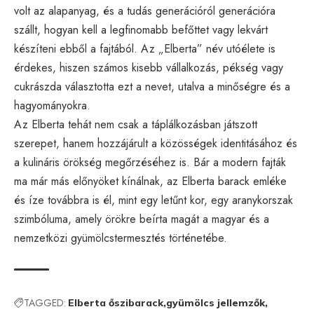
volt az alapanyag, és a tudás generációról generációra
szállt, hogyan kell a legfinomabb befőttet vagy lekvárt
készíteni ebből a fajtából. Az „Elberta” név utóélete is
érdekes, hiszen számos kisebb vállalkozás, pékség vagy
cukrászda választotta ezt a nevet, utalva a minőségre és a
hagyományokra.
Az Elberta tehát nem csak a táplálkozásban játszott
szerepet, hanem hozzájárult a közösségek identitásához és
a kulináris örökség megőrzéséhez is. Bár a modern fajták
ma már más előnyöket kínálnak, az Elberta barack emléke
és íze továbbra is él, mint egy letűnt kor, egy aranykorszak
szimbóluma, amely örökre beírta magát a magyar és a
nemzetközi gyümölcstermesztés történetébe.
TAGGED:
Elberta őszibarack
gyümölcs jellemzők