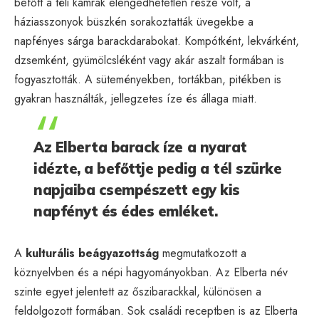
befőtt a téli kamrák elengedhetetlen része volt, a
háziasszonyok büszkén sorakoztatták üvegekbe a
napfényes sárga barackdarabokat. Kompótként, lekvárként,
dzsemként, gyümölcsléként vagy akár aszalt formában is
fogyasztották. A süteményekben, tortákban, pitékben is
gyakran használták, jellegzetes íze és állaga miatt.
Az Elberta barack íze a nyarat
idézte, a befőttje pedig a tél szürke
napjaiba csempészett egy kis
napfényt és édes emléket.
A
kulturális beágyazottság
megmutatkozott a
köznyelvben és a népi hagyományokban. Az Elberta név
szinte egyet jelentett az őszibarackkal, különösen a
feldolgozott formában. Sok családi receptben is az Elberta