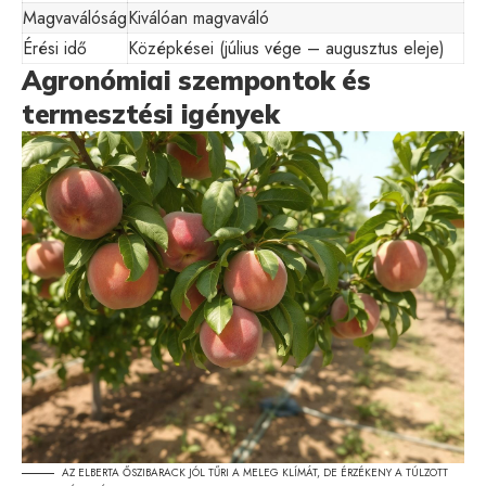
Magvaválóság
Kiválóan magvaváló
Érési idő
Középkései (július vége – augusztus eleje)
Agronómiai szempontok és
termesztési igények
AZ ELBERTA ŐSZIBARACK JÓL TŰRI A MELEG KLÍMÁT, DE ÉRZÉKENY A TÚLZOTT