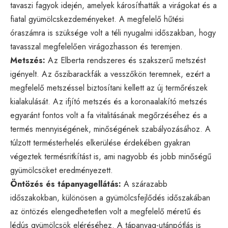
tavaszi fagyok idején, amelyek károsíthatták a virágokat és a
fiatal gyümölcskezdeményeket. A megfelelő hűtési
óraszámra is szüksége volt a téli nyugalmi időszakban, hogy
tavasszal megfelelően virágozhasson és teremjen.
Metszés:
Az Elberta rendszeres és szakszerű metszést
igényelt. Az őszibarackfák a vesszőkön teremnek, ezért a
megfelelő metszéssel biztosítani kellett az új termőrészek
kialakulását. Az ifjító metszés és a koronaalakító metszés
egyaránt fontos volt a fa vitalitásának megőrzéséhez és a
termés mennyiségének, minőségének szabályozásához. A
túlzott termésterhelés elkerülése érdekében gyakran
végeztek termésritkítást is, ami nagyobb és jobb minőségű
gyümölcsöket eredményezett.
Öntözés és tápanyagellátás:
A szárazabb
időszakokban, különösen a gyümölcsfejlődés időszakában
az öntözés elengedhetetlen volt a megfelelő méretű és
lédús gyümölcsök eléréséhez. A tápanyag-utánpótlás is