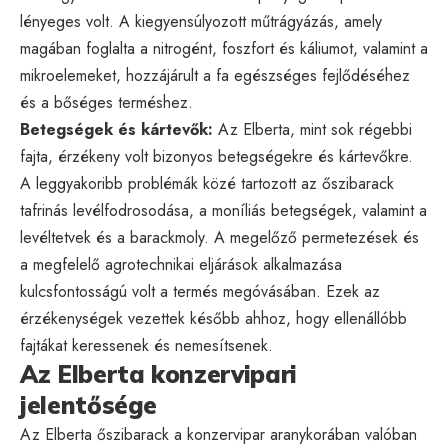
lényeges volt. A kiegyensúlyozott műtrágyázás, amely
magában foglalta a nitrogént, foszfort és káliumot, valamint a
mikroelemeket, hozzájárult a fa egészséges fejlődéséhez
és a bőséges terméshez.
Betegségek és kártevők:
Az Elberta, mint sok régebbi
fajta, érzékeny volt bizonyos betegségekre és kártevőkre.
A leggyakoribb problémák közé tartozott az őszibarack
tafrinás levélfodrosodása
, a moníliás betegségek, valamint a
levéltetvek és a barackmoly. A megelőző permetezések és
a megfelelő agrotechnikai eljárások alkalmazása
kulcsfontosságú volt a termés megóvásában. Ezek az
érzékenységek vezettek később ahhoz, hogy ellenállóbb
fajtákat keressenek és nemesítsenek.
Az Elberta konzervipari
jelentősége
Az Elberta őszibarack a konzervipar aranykorában valóban