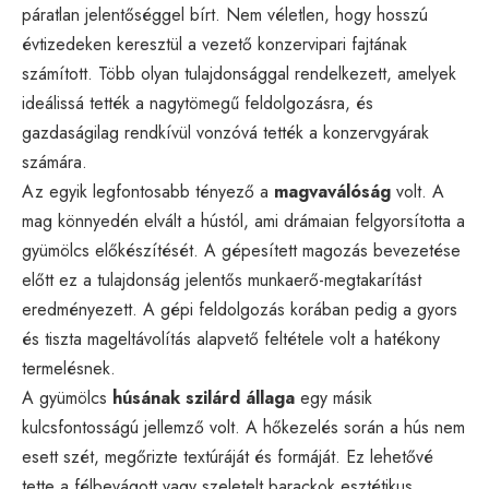
páratlan jelentőséggel bírt. Nem véletlen, hogy hosszú
évtizedeken keresztül a vezető konzervipari fajtának
számított. Több olyan tulajdonsággal rendelkezett, amelyek
ideálissá tették a nagytömegű feldolgozásra, és
gazdaságilag rendkívül vonzóvá tették a konzervgyárak
számára.
Az egyik legfontosabb tényező a
magvaválóság
volt. A
mag könnyedén elvált a hústól, ami drámaian felgyorsította a
gyümölcs előkészítését. A gépesített magozás bevezetése
előtt ez a tulajdonság jelentős munkaerő-megtakarítást
eredményezett. A gépi feldolgozás korában pedig a gyors
és tiszta mageltávolítás alapvető feltétele volt a hatékony
termelésnek.
A gyümölcs
húsának szilárd állaga
egy másik
kulcsfontosságú jellemző volt. A hőkezelés során a hús nem
esett szét, megőrizte textúráját és formáját. Ez lehetővé
tette a félbevágott vagy szeletelt barackok esztétikus