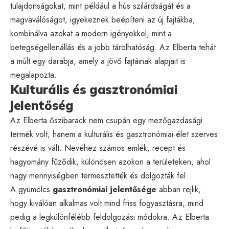
tulajdonságokat, mint például a hús szilárdságát és a
magvaválóságot, igyekeznek beépíteni az új fajtákba,
kombinálva azokat a modern igényekkel, mint a
betegségellenállás és a jobb tárolhatóság. Az Elberta tehát
a múlt egy darabja, amely a jövő fajtáinak alapjait is
megalapozta.
Kulturális és gasztronómiai
jelentőség
Az Elberta őszibarack nem csupán egy mezőgazdasági
termék volt, hanem a kulturális és gasztronómiai élet szerves
részévé is vált. Nevéhez számos emlék, recept és
hagyomány fűződik, különösen azokon a területeken, ahol
nagy mennyiségben termesztették és dolgozták fel.
A gyümölcs
gasztronómiai jelentősége
abban rejlik,
hogy kiválóan alkalmas volt mind friss fogyasztásra, mind
pedig a legkülönfélébb feldolgozási módokra. Az Elberta