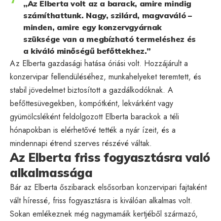
„Az Elberta volt az a barack, amire mindig
számíthattunk. Nagy, szilárd, magvaváló –
minden, amire egy konzervgyárnak
szüksége van a megbízható termeléshez és
a kiváló minőségű befőttekhez.”
Az Elberta gazdasági hatása óriási volt. Hozzájárult a
konzervipar fellendüléséhez, munkahelyeket teremtett, és
stabil jövedelmet biztosított a gazdálkodóknak. A
befőttesüvegekben, kompótként, lekvárként vagy
gyümölcsléként feldolgozott Elberta barackok a téli
hónapokban is elérhetővé tették a nyár ízeit, és a
mindennapi étrend szerves részévé váltak.
Az Elberta friss fogyasztásra való
alkalmassága
Bár az Elberta őszibarack elsősorban konzervipari fajtaként
vált híressé, friss fogyasztásra is kiválóan alkalmas volt.
Sokan emlékeznek még nagymamáik kertjéből származó,