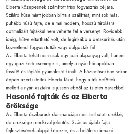
Elberta közepesnek számított friss fogyasztás céljára.
Szilárd húsa miatt jobban bírta a szállítást, mint sok más,
puhább húsú fajta, de a mai modern, hosszú tárolásra
optimalizált fajtákkal nem vehette fel a versenyt. Rövidebb
ideig, hűtve eltartható volt, de leginkább a betakarítás után
közvetlenül fogyasztották vagy dolgozták fel.
Az Elberta tehát nem csak egy ipari alapanyag volt, hanem
egy igazi kerti csemege is, amely a nyári hónapokban
frissítő és tápláló gyümölcsöt kínált. A háztartásokban sokan
éppen azért ültettek Elberta fákat, hogy a téli befőttek
mellett a nyári asztalra is jusson ebből az ízletes barackból.
Hasonló fajták és az Elberta
öröksége
Az Elberta őszibarack dominanciája nem tarthatott örökké,
de öröksége rendkívül jelentős. Számos újabb fajta
fejlesztésének alapját képezte, és a belőle származó