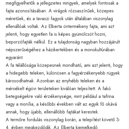
megfigyelhetők a jellegzetes mirigyek, amelyek fontosak a
fajta azonosításában. A virágok rózsaszínűek, közepes
méretűek, és a tavaszi fagyok után általában viszonylag
ellenállóak voltak. Az Elberta öntermékeny fajta, ami azt
jelenti, hogy egyetlen fa is képes gyümölcsöt hozni,
beporzófajták nélkül. Ez a tulajdonság nagyban hozzájárult
népszerűségéhez a házikertekben és a monokultúrában
egyaránt.
A fa télállósága közepesnek mondható, ami azt jelenti, hogy
a hidegebb teleken, különösen a fagyérzékenyebb rügyek
károsodhatnak. Azonban az enyhébb teleken és a
mérsékelt égövi területeken kiválóan teljesített. A fakó
betegségekre való érzékenysége, mint például a tafrina
vagy a monília, a későbbi években vált az egyik fő okává
annak, hogy újabb, ellenállóbb fajtákat kerestek.
A termőre fordulás viszonylag korán, a telepítést követő 3-
4. évben megkezdődik. Az Elberta kiemelkedő