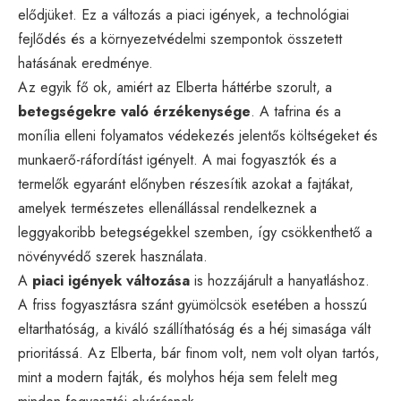
elődjüket. Ez a változás a piaci igények, a technológiai
fejlődés és a környezetvédelmi szempontok összetett
hatásának eredménye.
Az egyik fő ok, amiért az Elberta háttérbe szorult, a
betegségekre való érzékenysége
. A tafrina és a
monília elleni folyamatos védekezés jelentős költségeket és
munkaerő-ráfordítást igényelt. A mai fogyasztók és a
termelők egyaránt előnyben részesítik azokat a fajtákat,
amelyek természetes ellenállással rendelkeznek a
leggyakoribb betegségekkel szemben, így csökkenthető a
növényvédő szerek használata.
A
piaci igények változása
is hozzájárult a hanyatláshoz.
A friss fogyasztásra szánt gyümölcsök esetében a hosszú
eltarthatóság, a kiváló szállíthatóság és a héj simasága vált
prioritássá. Az Elberta, bár finom volt, nem volt olyan tartós,
mint a modern fajták, és molyhos héja sem felelt meg