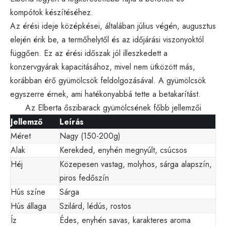
kompótok készítéséhez.
Az érési ideje középkései, általában július végén, augusztus
elején érik be, a termőhelytől és az időjárási viszonyoktól
függően. Ez az érési időszak jól illeszkedett a
konzervgyárak kapacitásához, mivel nem ütközött más,
korábban érő gyümölcsök feldolgozásával. A gyümölcsök
egyszerre érnek, ami hatékonyabbá tette a betakarítást.
Az Elberta őszibarack gyümölcsének főbb jellemzői
Jellemző
Leírás
Méret
Nagy (150-200g)
Alak
Kerekded, enyhén megnyúlt, csúcsos
Héj
Közepesen vastag, molyhos, sárga alapszín,
piros fedőszín
Hús színe
Sárga
Hús állaga
Szilárd, lédús, rostos
Íz
Édes, enyhén savas, karakteres aroma