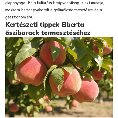
alapanyaga. Ez a kulturális beágyazottság is azt mutatja,
mekkora hatást gyakorolt a gyümölcstermesztésre és a
gasztronómiára.
Kertészeti tippek Elberta
őszibarack termesztéséhez