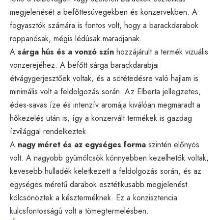
megjelenését a befőttesüvegekben és konzervekben. A
fogyasztók számára is fontos volt, hogy a barackdarabok
roppanósak, mégis lédúsak maradjanak.
A
sárga hús és a vonzó szín
hozzájárult a termék vizuális
vonzerejéhez. A befőtt sárga barackdarabjai
étvágygerjesztőek voltak, és a sötétedésre való hajlam is
minimális volt a feldolgozás során. Az Elberta jellegzetes,
édes-savas íze és intenzív aromája kiválóan megmaradt a
hőkezelés után is, így a konzervált termékek is gazdag
ízvilággal rendelkeztek.
A
nagy méret és az egységes forma
szintén előnyös
volt. A nagyobb gyümölcsök könnyebben kezelhetők voltak,
kevesebb hulladék keletkezett a feldolgozás során, és az
egységes méretű darabok esztétikusabb megjelenést
kölcsönöztek a készterméknek. Ez a konzisztencia
kulcsfontosságú volt a tömegtermelésben.