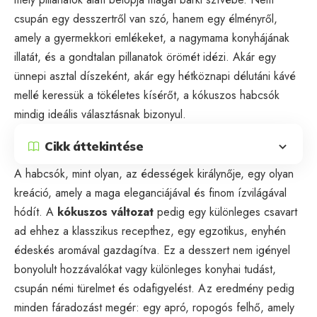
csupán egy desszertről van szó, hanem egy élményről,
amely a gyermekkori emlékeket, a nagymama konyhájának
illatát, és a gondtalan pillanatok örömét idézi. Akár egy
ünnepi asztal díszeként, akár egy hétköznapi délutáni kávé
mellé keressük a tökéletes kísérőt, a kókuszos habcsók
mindig ideális választásnak bizonyul.
Cikk áttekintése
A habcsók, mint olyan, az édességek királynője, egy olyan
kreáció, amely a maga eleganciájával és finom ízvilágával
hódít. A
kókuszos változat
pedig egy különleges csavart
ad ehhez a klasszikus recepthez, egy egzotikus, enyhén
édeskés aromával gazdagítva. Ez a desszert nem igényel
bonyolult hozzávalókat vagy különleges konyhai tudást,
csupán némi türelmet és odafigyelést. Az eredmény pedig
minden fáradozást megér: egy apró, ropogós felhő, amely