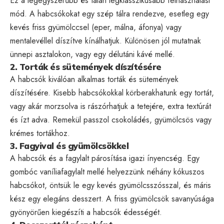
Ez a legegyszerűbb és talán legklasszikusabb felhasználási
mód. A habcsókokat egy szép tálra rendezve, esetleg egy
kevés friss gyümölccsel (eper, málna, áfonya) vagy
mentalevéllel díszítve kínálhatjuk. Különösen jól mutatnak
ünnepi asztalokon, vagy egy délutáni kávé mellé.
2. Torták és sütemények díszítésére
A habcsók kiválóan alkalmas torták és sütemények
díszítésére. Kisebb habcsókokkal körberakhatunk egy tortát,
vagy akár morzsolva is rászórhatjuk a tetejére, extra textúrát
és ízt adva. Remekül passzol csokoládés, gyümölcsös vagy
krémes tortákhoz.
3. Fagyival és gyümölcsökkel
A habcsók és a fagylalt párosítása igazi ínyencség. Egy
gombóc vaníliafagylalt mellé helyezzünk néhány kókuszos
habcsókot, öntsük le egy kevés gyümölcsszósszal, és máris
kész egy elegáns desszert. A friss gyümölcsök savanyúsága
gyönyörűen kiegészíti a habcsók édességét.