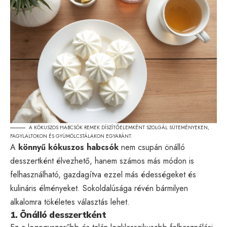
A KÓKUSZOS HABCSÓK REMEK DÍSZÍTŐELEMKÉNT SZOLGÁL SÜTEMÉNYEKEN,
FAGYLALTOKON ÉS GYÜMÖLCSTÁLAKON EGYARÁNT.
A
könnyű kókuszos habcsók
nem csupán önálló
desszertként élvezhető, hanem számos más módon is
felhasználható, gazdagítva ezzel más édességeket és
kulináris élményeket. Sokoldalúsága révén bármilyen
alkalomra tökéletes választás lehet.
1. Önálló desszertként