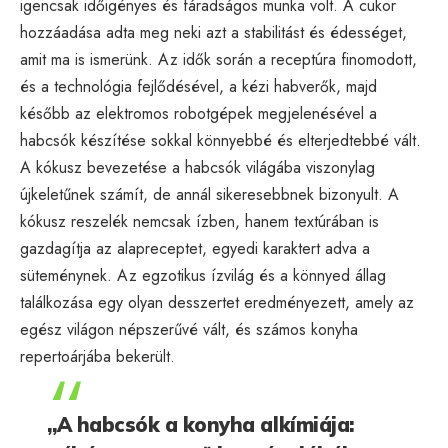
igencsak időigényes és fáradságos munka volt. A cukor
hozzáadása adta meg neki azt a stabilitást és édességet,
amit ma is ismerünk. Az idők során a receptúra finomodott,
és a technológia fejlődésével, a kézi habverők, majd
később az elektromos robotgépek megjelenésével a
habcsók készítése sokkal könnyebbé és elterjedtebbé vált.
A kókusz bevezetése a habcsók világába viszonylag
újkeletűnek számít, de annál sikeresebbnek bizonyult. A
kókusz reszelék nemcsak ízben, hanem textúrában is
gazdagítja az alapreceptet, egyedi karaktert adva a
süteménynek. Az egzotikus ízvilág és a könnyed állag
találkozása egy olyan desszertet eredményezett, amely az
egész világon népszerűvé vált, és számos konyha
repertoárjába bekerült.
„A habcsók a konyha alkímiája: