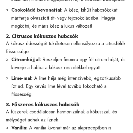
Csokoládé bevonattal:
A kész, kihűlt habcsókokat
márthatja olvasztott ét- vagy tejcsokoládéba. Hagyja
megkötni, és máris kész a luxus változat!
2. Citrusos kókuszos habcsók
A kókusz édességét tökéletesen ellensúlyozza a citrusfélék
frissessége.
Citromhéjjal:
Reszeljen finomra egy fél citrom héját, és
keverje a habba a kókusz reszelékkel együtt.
Lime-mal:
A lime héja még intenzívebb, egzotikusabb
ízt ad. Egy kevés lime lével tovább fokozható a
frissesség.
3. Fűszeres kókuszos habcsók
A fűszerek csodálatosan harmonizálnak a kókusszal, és
mélységet adnak az íznek.
Vanília:
A vanília kivonat már az alapreceptben is