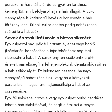
porcukor is használható, de az gyakran tartalmaz
keményítőt, ami befolyásolhatja a hab állagát. A cukor
mennyisége is kritikus: túl kevés cukor esetén a hab
törékeny lesz, túl sok cukor esetén pedig nehézkesen
szárad ki a habcsók.
Savak és stabilizátorok: a biztos sikerért
Egy csipetnyi sav, például
citromlé
, ecet vagy borkő
(krémtartár) hozzáadása a tojásfehérjéhez segíthet
stabilizálni a habot. A savak enyhén csökkentik a pH-
értéket, ami elősegíti a fehérjemolekulák denaturálódását és
a hab szilárdságát. Ez különösen hasznos, ha nagy
mennyiségű habot készítünk, vagy ha a környezeti
páratartalom magas, ami hajlamosíthatja a habot az
összeesésre.
Egy fél teáskanál citromlé vagy egy csipet borkő csodákat
tehet a hab stabilitásával, és segít elérni azt a fényes,
kemény csúcsos állagot, ami a tökéletes habcsók alapja.