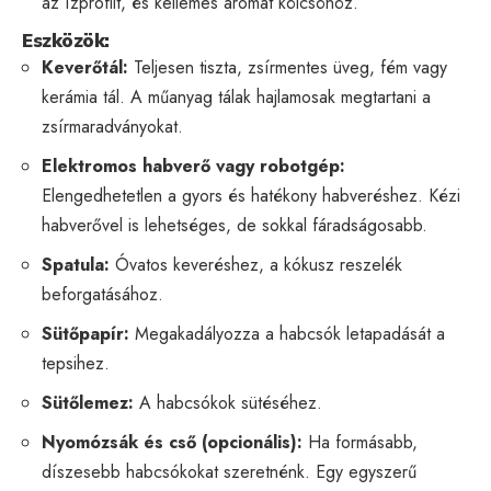
az ízprofilt, és kellemes aromát kölcsönöz.
Eszközök:
Keverőtál:
Teljesen tiszta, zsírmentes üveg, fém vagy
kerámia tál. A műanyag tálak hajlamosak megtartani a
zsírmaradványokat.
Elektromos habverő vagy robotgép:
Elengedhetetlen a gyors és hatékony habveréshez. Kézi
habverővel is lehetséges, de sokkal fáradságosabb.
Spatula:
Óvatos keveréshez, a kókusz reszelék
beforgatásához.
Sütőpapír:
Megakadályozza a habcsók letapadását a
tepsihez.
Sütőlemez:
A habcsókok sütéséhez.
Nyomózsák és cső (opcionális):
Ha formásabb,
díszesebb habcsókokat szeretnénk. Egy egyszerű