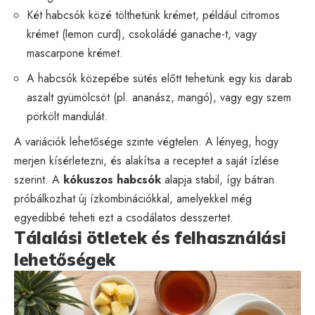
Két habcsók közé tölthetünk krémet, például citromos
krémet (lemon curd), csokoládé ganache-t, vagy
mascarpone krémet.
A habcsók közepébe sütés előtt tehetünk egy kis darab
aszalt gyümölcsöt (pl. ananász, mangó), vagy egy szem
pörkölt mandulát.
A variációk lehetősége szinte végtelen. A lényeg, hogy
merjen kísérletezni, és alakítsa a receptet a saját ízlése
szerint. A
kókuszos habcsók
alapja stabil, így bátran
próbálkozhat új ízkombinációkkal, amelyekkel még
egyedibbé teheti ezt a csodálatos desszertet.
Tálalási ötletek és felhasználási
lehetőségek