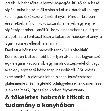
játszik. A habcsókra jellemző
ropogós külső
és a kissé
rágós, puha belső találkozása a kókusz darabkákkal egy
különleges érzékszervi élményt nyújt. Minden falatban
érezhetőek a finom kókuszszálak, amelyek egy enyhe
rágósságot adnak, anélkül, hogy elnehezítenék a légies
állagot. Ez a kontraszt teszi a kókuszos habcsókot annyira
izgalmassá és ellenállhatatlanná.
Emellett a kókuszos habcsók rendkívül
sokoldalú
.
Könnyedén beilleszthető bármilyen alkalomra, legyen szó
egy elegáns vacsoráról, egy baráti összejövetelről, vagy
akár egy egyszerű hétköznapi nassolásról. Sőt, diétás
szempontból is előnyös lehet, hiszen természetesen
gluténmentes, és megfelelő odafigyeléssel laktózmentesen
is elkészíthető, így széles körben fogyasztható.
A tökéletes habcsók titkai: a
tudomány a konyhában