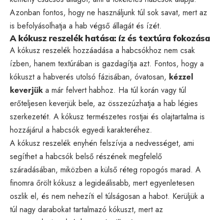
Azonban fontos, hogy ne használjunk túl sok savat, mert az
is befolyásolhatja a hab végső állagát és ízét.
A kókusz reszelék hatása: íz és textúra fokozása
A kókusz reszelék hozzáadása a habcsókhoz nem csak
ízben, hanem textúrában is gazdagítja azt. Fontos, hogy a
kókuszt a habverés utolsó fázisában, óvatosan,
kézzel
keverjük
a már felvert habhoz. Ha túl korán vagy túl
erőteljesen keverjük bele, az összezúzhatja a hab légies
szerkezetét. A kókusz természetes rostjai és olajtartalma is
hozzájárul a habcsók egyedi karakteréhez.
A kókusz reszelék enyhén felszívja a nedvességet, ami
segíthet a habcsók belső részének megfelelő
száradásában, miközben a külső réteg ropogós marad. A
finomra őrölt kókusz a legideálisabb, mert egyenletesen
oszlik el, és nem nehezíti el túlságosan a habot. Kerüljük a
túl nagy darabokat tartalmazó kókuszt, mert az