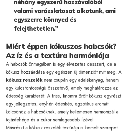
néhány egyszerű hozzávalóból
valami varázslatosat alkotunk, ami
egyszerre könnyed és
felejthetetlen.”
Miért éppen kókuszos habcsók?
Az íz és a textúra harmóniája
A habcsók önmagában is egy élvezetes desszert, de a
kókusz hozzáadása egy egészen új dimenziót nyit meg. A
kókusz reszelék
nem csupán egy adalékanyag, hanem
egy kulcsfontosságú összetevő, amely meghatározza az
édesség karakterét. A friss, finomra őrölt kókusz egyrészt
egy jellegzetes, enyhén édeskés, egzotikus aromát
kölcsönöz a habcsóknak, amely kellemesen harmonizál a
tojásfehérje és a cukor semlegesebb ízével.
Másrészt a kókusz reszelék textúrája is kiemelt szerepet