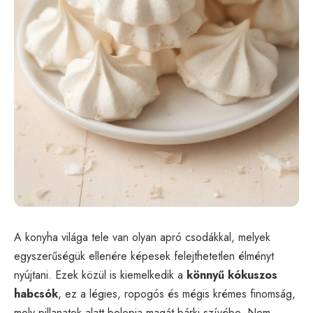
A konyha világa tele van olyan apró csodákkal, melyek
egyszerűségük ellenére képesek felejthetetlen élményt
nyújtani. Ezek közül is kiemelkedik a
könnyű kókuszos
habcsók
, ez a légies, ropogós és mégis krémes finomság,
mely pillanatok alatt belopja magát bárki szívébe. Nem