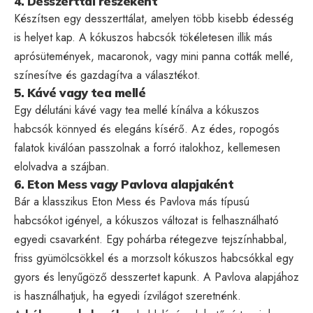
4. Desszerttál részeként
Készítsen egy desszerttálat, amelyen több kisebb édesség
is helyet kap. A kókuszos habcsók tökéletesen illik más
aprósütemények, macaronok, vagy mini panna cották mellé,
színesítve és gazdagítva a választékot.
5. Kávé vagy tea mellé
Egy délutáni kávé vagy tea mellé kínálva a kókuszos
habcsók könnyed és elegáns kísérő. Az édes, ropogós
falatok kiválóan passzolnak a forró italokhoz, kellemesen
elolvadva a szájban.
6. Eton Mess vagy Pavlova alapjaként
Bár a klasszikus Eton Mess és Pavlova más típusú
habcsókot igényel, a kókuszos változat is felhasználható
egyedi csavarként. Egy pohárba rétegezve tejszínhabbal,
friss gyümölcsökkel és a morzsolt kókuszos habcsókkal egy
gyors és lenyűgöző desszertet kapunk. A Pavlova alapjához
is használhatjuk, ha egyedi ízvilágot szeretnénk.