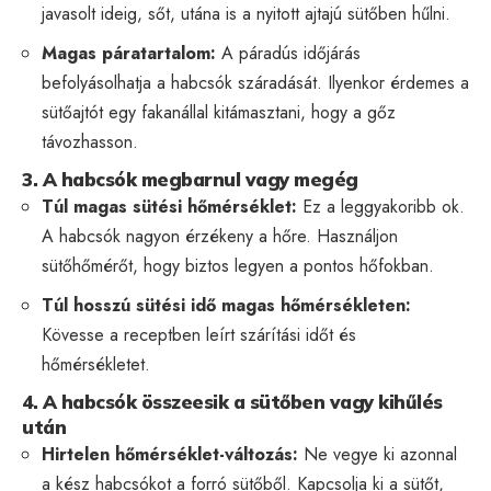
javasolt ideig, sőt, utána is a nyitott ajtajú sütőben hűlni.
Magas páratartalom:
A páradús időjárás
befolyásolhatja a habcsók száradását. Ilyenkor érdemes a
sütőajtót egy fakanállal kitámasztani, hogy a gőz
távozhasson.
3. A habcsók megbarnul vagy megég
Túl magas sütési hőmérséklet:
Ez a leggyakoribb ok.
A habcsók nagyon érzékeny a hőre. Használjon
sütőhőmérőt, hogy biztos legyen a pontos hőfokban.
Túl hosszú sütési idő magas hőmérsékleten:
Kövesse a receptben leírt szárítási időt és
hőmérsékletet.
4. A habcsók összeesik a sütőben vagy kihűlés
után
Hirtelen hőmérséklet-változás:
Ne vegye ki azonnal
a kész habcsókot a forró sütőből. Kapcsolja ki a sütőt,