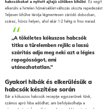
habcsókokat a nyitott ajtajú sütőben kihűlni
. Ez segít
elkerülni a hirtelen hőmérséklet-változás okozta repedezést.
Teljesen kihűlve tárolja légmentesen záródó dobozban,
száraz, hűvös helyen, ahol akár 1-2 hétig is friss marad.
„A tökéletes kókuszos habcsók
titka a türelemben rejlik: a lassú
szárítás adja meg neki azt a légies
ropogósságot, ami
utánozhatatlan.”
Gyakori hibák és elkerülésük a
habcsók készítése során
Bár a kókuszos habcsók receptje egyszerűnek tűnik,
számos apró hiba adódhat, ami befolyásolhatja a