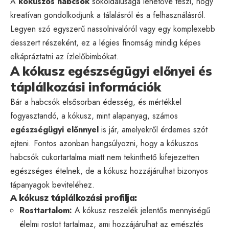
A
kókuszos habcsók
sokoldalúsága lehetővé teszi, hogy
kreatívan gondolkodjunk a tálalásról és a felhasználásról.
Legyen szó egyszerű nassolnivalóról vagy egy komplexebb
desszert részeként, ez a légies finomság mindig képes
elkápráztatni az ízlelőbimbókat.
A kókusz egészségügyi előnyei és
táplálkozási információk
Bár a habcsók elsősorban édesség, és mértékkel
fogyasztandó, a kókusz, mint alapanyag, számos
egészségügyi előnnyel
is jár, amelyekről érdemes szót
ejteni. Fontos azonban hangsúlyozni, hogy a kókuszos
habcsók cukortartalma miatt nem tekinthető kifejezetten
egészséges ételnek, de a kókusz hozzájárulhat bizonyos
tápanyagok beviteléhez.
A kókusz táplálkozási profilja:
Rosttartalom:
A kókusz reszelék jelentős mennyiségű
élelmi rostot tartalmaz, ami hozzájárulhat az emésztés