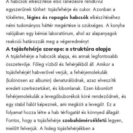
A habcsók elkészítése első ránézésre rendkívül
egyszerűnek tűnhet: tojásfehérje és cukor. Azonban a
tökéletes,
légies és ropogós habcsók
elkészítéséhez
némi tudományos háttér megértése is szükséges. A konyha
valójában egy kémiai laboratórium, ahol az alapanyagok
reakciói határozzák meg a végeredményt.
A tojásfehérje szerepe: a struktúra alapja
A tojásfehérje a habcsók alapja, és annak legfontosabb
összetevője. Főleg vízből és fehérjékből áll. Amikor a
tojásfehérjét habverővel verjük, a fehérjemolekulák
(különösen az albumin) denaturálódnak, azaz elveszítik
eredeti szerkezetüket, és kibomlanak. Ezen kibomlott
fehérjemolekulák a levegőbuborékok köré rendeződnek, és
egy stabil hálót képeznek, ami megköti a levegőt. Ez a
folyamat hozza létre a hab térfogatát és könnyed állagát.
Fontos, hogy a tojásfehérje
szobahőmérsékletű
legyen,
mielőtt felverjük. A hideg tojásfehérjékben a