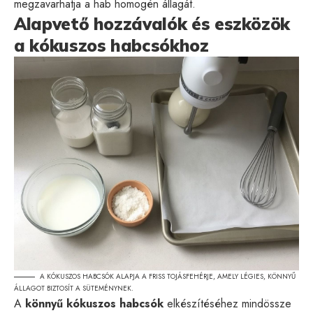
megzavarhatja a hab homogén állagát.
Alapvető hozzávalók és eszközök
a kókuszos habcsókhoz
A KÓKUSZOS HABCSÓK ALAPJA A FRISS TOJÁSFEHÉRJE, AMELY LÉGIES, KÖNNYŰ
ÁLLAGOT BIZTOSÍT A SÜTEMÉNYNEK.
A
könnyű kókuszos habcsók
elkészítéséhez mindössze