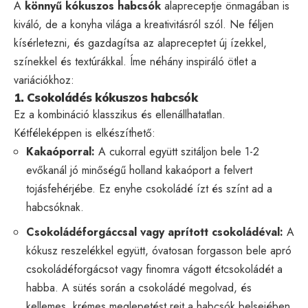
A
könnyű kókuszos habcsók
alapreceptje önmagában is
kiváló, de a konyha világa a kreativitásról szól. Ne féljen
kísérletezni, és gazdagítsa az alapreceptet új ízekkel,
színekkel és textúrákkal. Íme néhány inspiráló ötlet a
variációkhoz:
1. Csokoládés kókuszos habcsók
Ez a kombináció klasszikus és ellenállhatatlan.
Kétféleképpen is elkészíthető:
Kakaóporral:
A cukorral együtt szitáljon bele 1-2
evőkanál jó minőségű holland kakaóport a felvert
tojásfehérjébe. Ez enyhe csokoládé ízt és színt ad a
habcsóknak.
Csokoládéforgáccsal vagy aprított csokoládéval:
A
kókusz reszelékkel együtt, óvatosan forgasson bele apró
csokoládéforgácsot vagy finomra vágott étcsokoládét a
habba. A sütés során a csokoládé megolvad, és
kellemes, krémes meglepetést rejt a habcsók belsejében.