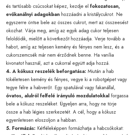
és tartósabb csúcsokat képez, kezdje el
fokozatosan,
evőkanálnyi adagokban
hozzáadni a kristálycukrot. Ne
egyszerre öntse bele az összes cukrot, mert az összeesést
okozhat. Várja meg, amíg az egyik adag cukor teljesen
feloldódik, mielőtt a következőt hozzáadja. Verje tovább a
habot, amíg az teljesen kemény és fényes nem lesz, és a
cukorszemcsék már nem érződnek benne. Ha vanília
kivonatot használ, azt a cukorral együtt adja hozzá.
4. A kókusz reszelék beforgatása:
Miután a hab
tökéletesen kemény és fényes, vegye ki a robotgépet vagy
tegye félre a habverőt. Egy spatulával vagy fakanállal,
óvatos, alulról felfelé irányuló mozdulatokkal
forgassa
bele a kókusz reszeléket. Ügyeljen arra, hogy ne törje
össze a hab légies szerkezetét. A cél, hogy a kókusz
egyenletesen eloszoljon a habban.
5. Formázás:
Kétféleképpen formázhatja a habcsókokat: