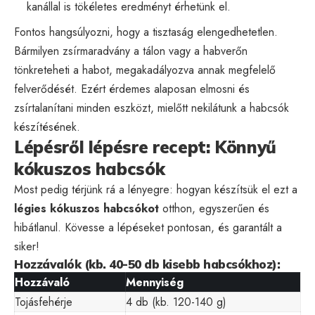
kanállal is tökéletes eredményt érhetünk el.
Fontos hangsúlyozni, hogy a tisztaság elengedhetetlen.
Bármilyen zsírmaradvány a tálon vagy a habverőn
tönkreteheti a habot, megakadályozva annak megfelelő
felverődését. Ezért érdemes alaposan elmosni és
zsírtalanítani minden eszközt, mielőtt nekilátunk a habcsók
készítésének.
Lépésről lépésre recept: Könnyű
kókuszos habcsók
Most pedig térjünk rá a lényegre: hogyan készítsük el ezt a
légies kókuszos habcsókot
otthon, egyszerűen és
hibátlanul. Kövesse a lépéseket pontosan, és garantált a
siker!
Hozzávalók (kb. 40-50 db kisebb habcsókhoz):
Hozzávaló
Mennyiség
Tojásfehérje
4 db (kb. 120-140 g)