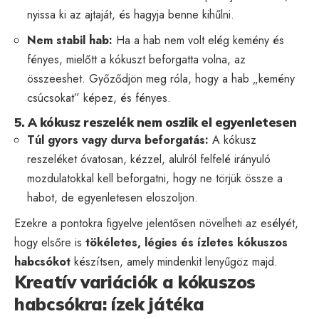
nyissa ki az ajtaját, és hagyja benne kihűlni.
Nem stabil hab:
Ha a hab nem volt elég kemény és
fényes, mielőtt a kókuszt beforgatta volna, az
összeeshet. Győződjön meg róla, hogy a hab „kemény
csúcsokat” képez, és fényes.
5. A kókusz reszelék nem oszlik el egyenletesen
Túl gyors vagy durva beforgatás:
A kókusz
reszeléket óvatosan, kézzel, alulról felfelé irányuló
mozdulatokkal kell beforgatni, hogy ne törjük össze a
habot, de egyenletesen eloszoljon.
Ezekre a pontokra figyelve jelentősen növelheti az esélyét,
hogy elsőre is
tökéletes, légies és ízletes kókuszos
habcsókot
készítsen, amely mindenkit lenyűgöz majd.
Kreatív variációk a kókuszos
habcsókra: ízek játéka