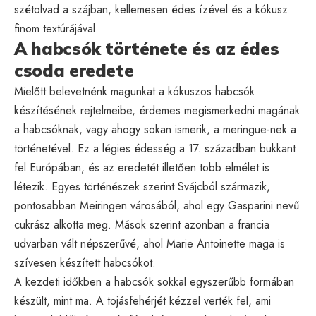
szétolvad a szájban, kellemesen édes ízével és a kókusz
finom textúrájával.
A habcsók története és az édes
csoda eredete
Mielőtt belevetnénk magunkat a kókuszos habcsók
készítésének rejtelmeibe, érdemes megismerkedni magának
a habcsóknak, vagy ahogy sokan ismerik, a meringue-nek a
történetével. Ez a légies édesség a 17. században bukkant
fel Európában, és az eredetét illetően több elmélet is
létezik. Egyes történészek szerint Svájcból származik,
pontosabban Meiringen városából, ahol egy Gasparini nevű
cukrász alkotta meg. Mások szerint azonban a francia
udvarban vált népszerűvé, ahol Marie Antoinette maga is
szívesen készített habcsókot.
A kezdeti időkben a habcsók sokkal egyszerűbb formában
készült, mint ma. A tojásfehérjét kézzel verték fel, ami