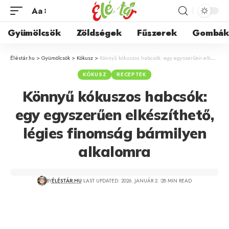
Aa
Gyümölcsök
Zöldségek
Fűszerek
Gombá
Éléstár.hu
>
Gyümölcsök
>
Kókusz
>
Könnyű kókuszos habcsók: egy egyszerűen elkészíthető, légies finomság bármilyen alkalomra
KÓKUSZ
RECEPTEK
Könnyű kókuszos habcsók:
egy egyszerűen elkészíthető,
légies finomság bármilyen
alkalomra
BY
ÉLÉSTÁR.HU
LAST UPDATED: 2026. JANUÁR 2.
28 MIN READ