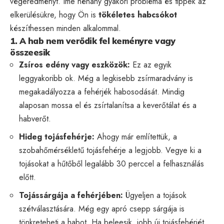
végeredményt. Íme néhány gyakori probléma és tippek az
elkerülésükre, hogy Ön is
tökéletes habcsókot
készíthessen minden alkalommal.
1. A hab nem verődik fel keményre vagy
összeesik
Zsíros edény vagy eszközök:
Ez az egyik
leggyakoribb ok. Még a legkisebb zsírmaradvány is
megakadályozza a fehérjék habosodását. Mindig
alaposan mossa el és zsírtalanítsa a keverőtálat és a
habverőt.
Hideg tojásfehérje:
Ahogy már említettük, a
szobahőmérsékletű tojásfehérje a legjobb. Vegye ki a
tojásokat a hűtőből legalább 30 perccel a felhasználás
előtt.
Tojássárgája a fehérjében:
Ügyeljen a tojások
szétválasztására. Még egy apró csepp sárgája is
tönkreteheti a habot. Ha beleesik, jobb új tojásfehérjét