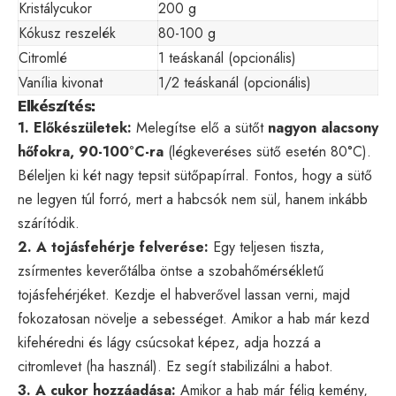
Kristálycukor
200 g
Kókusz reszelék
80-100 g
Citromlé
1 teáskanál (opcionális)
Vanília kivonat
1/2 teáskanál (opcionális)
Elkészítés:
1. Előkészületek:
Melegítse elő a sütőt
nagyon alacsony
hőfokra, 90-100°C-ra
(légkeveréses sütő esetén 80°C).
Béleljen ki két nagy tepsit sütőpapírral. Fontos, hogy a sütő
ne legyen túl forró, mert a habcsók nem sül, hanem inkább
szárítódik.
2. A tojásfehérje felverése:
Egy teljesen tiszta,
zsírmentes keverőtálba öntse a szobahőmérsékletű
tojásfehérjéket. Kezdje el habverővel lassan verni, majd
fokozatosan növelje a sebességet. Amikor a hab már kezd
kifehéredni és lágy csúcsokat képez, adja hozzá a
citromlevet (ha használ). Ez segít stabilizálni a habot.
3. A cukor hozzáadása:
Amikor a hab már félig kemény,