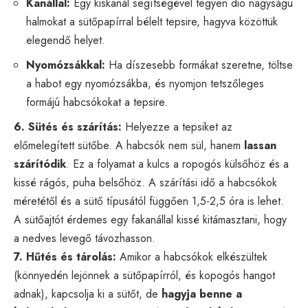
Kanállal:
Egy kiskanál segítségével tegyen dió nagyságú
halmokat a sütőpapírral bélelt tepsire, hagyva közöttük
elegendő helyet.
Nyomózsákkal:
Ha díszesebb formákat szeretne, töltse
a habot egy nyomózsákba, és nyomjon tetszőleges
formájú habcsókokat a tepsire.
6. Sütés és szárítás:
Helyezze a tepsiket az
előmelegített sütőbe. A habcsók nem sül, hanem
lassan
szárítódik
. Ez a folyamat a kulcs a ropogós külsőhöz és a
kissé rágós, puha belsőhöz. A szárítási idő a habcsókok
méretétől és a sütő típusától függően 1,5-2,5 óra is lehet.
A sütőajtót érdemes egy fakanállal kissé kitámasztani, hogy
a nedves levegő távozhasson.
7. Hűtés és tárolás:
Amikor a habcsókok elkészültek
(könnyedén lejönnek a sütőpapírról, és kopogós hangot
adnak), kapcsolja ki a sütőt, de
hagyja benne a