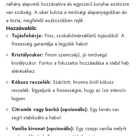
néhány alapvető hozzávalóra és egyszerű konyhai eszközre
van szükség. A siker kulcsa a minőségi alapanyagokban és
a tiszta, megfelelő eszközökben rejlik.
Hozzávalók:
Tojásfehérje:
Friss, szobahőmérsékletű tojásokból. A
frissesség garantálja a legjobb habot.
Kristálycukor:
Finom szemcséjű, jó minőségű
kristálycukor. Fontos a fokozatos hozzáadása a stabil hab
eléréséhez.
Kókusz reszelék:
Szárított, finomra őrölt kókusz
reszelék. Ügyeljünk a frissességre, hogy az íze intenzív
legyen.
Citromlé vagy borkő (opcionális):
Egy kevés sav
segít stabilizálni a habot.
Vanília kivonat (opcionális):
Egy csepp vanília mélyíti