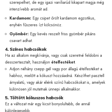
szerepelhet, de egy igazi vaníliarúd kikapart magja még
intenzívebb aromát ad.
Kardamom:
Egy csipet őrölt kardamom egzotikus,
enyhén fűszeres ízt kölcsönöz.
Gyömbér:
Egy kevés reszelt friss gyömbér pikáns
csavart adhat.
4. Színes habcsókok
Ha az alkalom megkívánja, vagy csak szeretné feldobni a
desszertasztalt, használjon
ételfestéket
.
Adjon néhány csepp gél vagy por állagú ételfestéket a
habhoz, mielőtt a kókuszt hozzáadná. Készíthet pasztell
árnyalatú, vagy akár élénk színű habcsókokat is, amelyek
különösen jól mutatnak ünnepi alkalmakkor.
5. Töltött kókuszos habcsók
Ez a változat már egy kicsit bonyolultabb, de annál
különlegesebb.