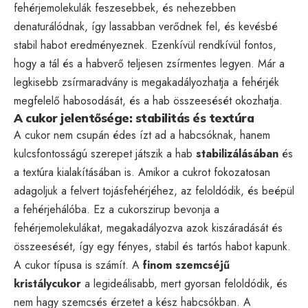
fehérjemolekulák feszesebbek, és nehezebben
denaturálódnak, így lassabban verődnek fel, és kevésbé
stabil habot eredményeznek. Ezenkívül rendkívül fontos,
hogy a tál és a habverő teljesen zsírmentes legyen. Már a
legkisebb zsírmaradvány is megakadályozhatja a fehérjék
megfelelő habosodását, és a hab összeesését okozhatja.
A cukor jelentősége: stabilitás és textúra
A cukor nem csupán édes ízt ad a habcsóknak, hanem
kulcsfontosságú szerepet játszik a hab
stabilizálásában
és
a textúra kialakításában is. Amikor a cukrot fokozatosan
adagoljuk a felvert tojásfehérjéhez, az feloldódik, és beépül
a fehérjehálóba. Ez a cukorszirup bevonja a
fehérjemolekulákat, megakadályozva azok kiszáradását és
összeesését, így egy fényes, stabil és tartós habot kapunk.
A cukor típusa is számít. A
finom szemcséjű
kristálycukor
a legideálisabb, mert gyorsan feloldódik, és
nem hagy szemcsés érzetet a kész habcsókban. A