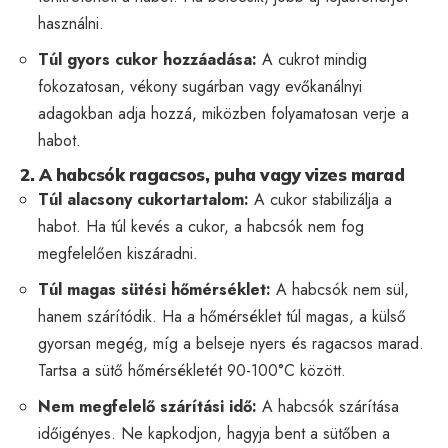
használni.
Túl gyors cukor hozzáadása:
A cukrot mindig
fokozatosan, vékony sugárban vagy evőkanálnyi
adagokban adja hozzá, miközben folyamatosan verje a
habot.
2. A habcsók ragacsos, puha vagy vizes marad
Túl alacsony cukortartalom:
A cukor stabilizálja a
habot. Ha túl kevés a cukor, a habcsók nem fog
megfelelően kiszáradni.
Túl magas sütési hőmérséklet:
A habcsók nem sül,
hanem szárítódik. Ha a hőmérséklet túl magas, a külső
gyorsan megég, míg a belseje nyers és ragacsos marad.
Tartsa a sütő hőmérsékletét 90-100°C között.
Nem megfelelő szárítási idő:
A habcsók szárítása
időigényes. Ne kapkodjon, hagyja bent a sütőben a