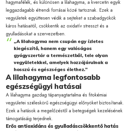
hagymafélék, és különösen a lilahagyma, a kvercetin egyik
leggazdagabb étrendi forrásai közé tartoznak. Ezek a
vegyületek együttesen védik a sejteket a szabadgyökök
káros hatásaitól, csökkentik az oxidatív stresszt és a
gyulladásokat a szervezetben.
„A lilahagyma nem csupán egy ízletes
kiegészítő, hanem egy valóságos
gyógyszertár a természetből, tele olyan
vegyületekkel, amelyek hozzájárulnak a
hosszú és egészséges élethez.”
A lilahagyma legfontosabb
egészségügyi hatásai
A lilahagyma gazdag tápanyagtartalma és fitokémiai
vegyületei széleskörű egészségügyi előnyöket biztosítanak.
Ezek a hatások a megelőzéstől a betegségek kezelésének
támogatásáig terjednek.
Erős antioxidáns és gyulladáscsökkentő hatás