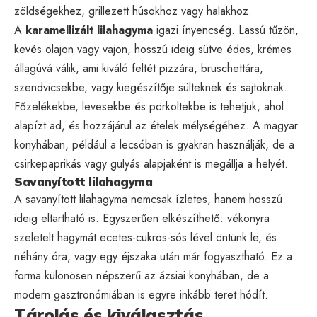
zöldségekhez, grillezett húsokhoz vagy halakhoz.
A
karamellizált lilahagyma
igazi ínyencség. Lassú tűzön,
kevés olajon vagy vajon, hosszú ideig sütve édes, krémes
állagúvá válik, ami kiváló feltét pizzára, bruschettára,
szendvicsekbe, vagy kiegészítője sülteknek és sajtoknak.
Főzelékekbe, levesekbe és pörköltekbe is tehetjük, ahol
alapízt ad, és hozzájárul az ételek mélységéhez. A magyar
konyhában, például a lecsóban is gyakran használják, de a
csirkepaprikás vagy gulyás alapjaként is megállja a helyét.
Savanyított lilahagyma
A savanyított lilahagyma nemcsak ízletes, hanem hosszú
ideig eltartható is. Egyszerűen elkészíthető: vékonyra
szeletelt hagymát ecetes-cukros-sós lével öntünk le, és
néhány óra, vagy egy éjszaka után már fogyasztható. Ez a
forma különösen népszerű az ázsiai konyhában, de a
modern gasztronómiában is egyre inkább teret hódít.
Tárolás és kiválasztás