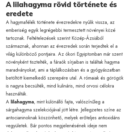
A lilahagyma rövid története és
eredete
A hagymafélék története évezredekre nyúlik vissza, az
emberiség egyik legrégebbi termesztett növényei közé
tartoznak. Feltételezések szerint Közép-Ázsiából
származnak, ahonnan az évezredek során terjedtek el a
világ különböző pontjaira. Az ókori Egyiptomban már szent
növényként tisztelték, a fáraók sírjaiban is találtak hagyma
maradványokat, ami a táplálkozásban és a gyógyászatban
betöltött kiemelkedő szerepére utal. A rómaiak és görögök
is nagyra becsülték, mind kulináris, mind orvosi célokra
használták.
A
lilahagyma
, mint különálló fajta, valószínűleg a
sárgahagyma szelekciójával jött létre. Jellegzetes színe az
antocianinoknak köszönhető, melyek erőteljes antioxidáns
vegyületek. Bár pontos megjelenésének ideje nem