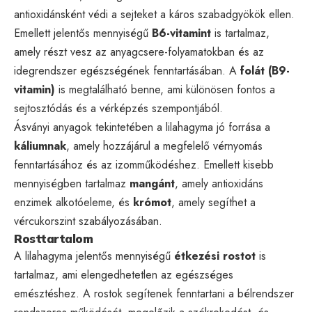
antioxidánsként védi a sejteket a káros szabadgyökök ellen.
Emellett jelentős mennyiségű
B6-vitamint
is tartalmaz,
amely részt vesz az anyagcsere-folyamatokban és az
idegrendszer egészségének fenntartásában. A
folát (B9-
vitamin)
is megtalálható benne, ami különösen fontos a
sejtosztódás és a vérképzés szempontjából.
Ásványi anyagok tekintetében a lilahagyma jó forrása a
káliumnak
, amely hozzájárul a megfelelő vérnyomás
fenntartásához és az izomműködéshez. Emellett kisebb
mennyiségben tartalmaz
mangánt
, amely antioxidáns
enzimek alkotóeleme, és
krómot
, amely segíthet a
vércukorszint szabályozásában.
Rosttartalom
A lilahagyma jelentős mennyiségű
étkezési rostot
is
tartalmaz, ami elengedhetetlen az egészséges
emésztéshez. A rostok segítenek fenntartani a bélrendszer