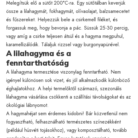
Melegítsük elő a sütőt 200°C-ra. Egy sütőtálban keverjük
össze a lilahagymát, fokhagymát, olívaolajat, balzsamecetet
és fűszereket. Helyezzük bele a csirkemell filéket, és
forgassuk meg, hogy bevonja a pác. Süssük 25-30 percig,
vagy amíg a csirke teljesen átsül és a hagyma megpuhul,
karamellizálódik. Tálaljuk rizzsel vagy burgonyapürével.
A lilahagyma és a
fenntarthatóság
A lilahagyma termesztése viszonylag fenntartható. Nem
igényel különösen sok vizet, és jól alkalmazkodik különböző
éghajlatokhoz. A helyi termelőktől származó, szezonális
lilahagyma vásárlása csökkenti a szállítási távolságokat és az
ökológiai lábnyomot.
A hagymahéjat sem érdemes kidobni! Bár közvetlenül nem
fogyasztható, felhasználható természetes színezékként
(például húsvéti tojásokhoz), vagy komposztálható, tovább