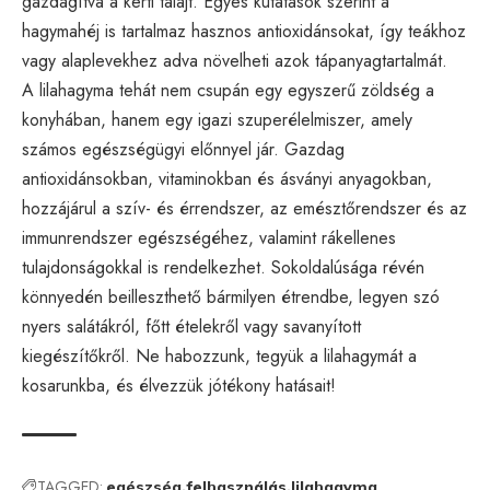
gazdagítva a kerti talajt. Egyes kutatások szerint a
hagymahéj is tartalmaz hasznos antioxidánsokat, így teákhoz
vagy alaplevekhez adva növelheti azok tápanyagtartalmát.
A lilahagyma tehát nem csupán egy egyszerű zöldség a
konyhában, hanem egy igazi szuperélelmiszer, amely
számos egészségügyi előnnyel jár. Gazdag
antioxidánsokban, vitaminokban és ásványi anyagokban,
hozzájárul a szív- és érrendszer, az emésztőrendszer és az
immunrendszer egészségéhez, valamint rákellenes
tulajdonságokkal is rendelkezhet. Sokoldalúsága révén
könnyedén beilleszthető bármilyen étrendbe, legyen szó
nyers salátákról, főtt ételekről vagy savanyított
kiegészítőkről. Ne habozzunk, tegyük a lilahagymát a
kosarunkba, és élvezzük jótékony hatásait!
TAGGED:
egészség
felhasználás
lilahagyma