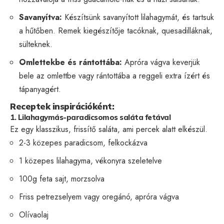
Savanyítva:
Készítsünk savanyított lilahagymát, és tartsuk
a hűtőben. Remek kiegészítője tacóknak, quesadilláknak,
sülteknek.
Omlettekbe és rántottába:
Apróra vágva keverjük
bele az omlettbe vagy rántottába a reggeli extra ízért és
tápanyagért.
Receptek inspirációként:
1. Lilahagymás-paradicsomos saláta fetával
Ez egy klasszikus, frissítő saláta, ami percek alatt elkészül.
2-3 közepes paradicsom, felkockázva
1 közepes lilahagyma, vékonyra szeletelve
100g feta sajt, morzsolva
Friss petrezselyem vagy oregánó, apróra vágva
Olívaolaj