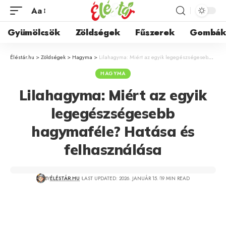
Aa
Gyümölcsök
Zöldségek
Fűszerek
Gombá
Éléstár.hu
>
Zöldségek
>
Hagyma
>
Lilahagyma: Miért az egyik legegészségesebb hagymaféle? Hatása és felhasználása
HAGYMA
Lilahagyma: Miért az egyik
legegészségesebb
hagymaféle? Hatása és
felhasználása
BY
ÉLÉSTÁR.HU
LAST UPDATED: 2026. JANUÁR 15.
19 MIN READ