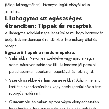
(főleg fokhagymában), bizonyos légúti előnyökkel is
járhatnak.
Lilahagyma az egészséges
étrendben: Tippek és receptek
A lilahagyma sokoldalúsága lehetővé teszi, hogy könnyedén
beépítsük mindennapi étrendünkbe. Íme néhány ötlet és
recept:
Egyszerű tippek a mindennapokra:
Salátákba:
Vékonyra szeletelve vagy apróra vágva
szinte bármilyen salátához illik. Különösen jól passzol
paradicsommal, uborkával, paprikával és feta sajttal.
Szendvicsekbe és hamburgerekbe:
Adjunk néhány
karikát a szendvicsünkhöz vagy hamburgerünkhöz a friss,
ropogós textúráért.
Guacamole és salsa:
Apróra vágva elengedhetetlen
hozzávalója a friss guacamole-nak és a házi salsának.