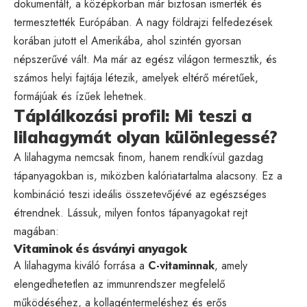
dokumentált, a középkorban már biztosan ismerték és
termesztették Európában. A nagy földrajzi felfedezések
korában jutott el Amerikába, ahol szintén gyorsan
népszerűvé vált. Ma már az egész világon termesztik, és
számos helyi fajtája létezik, amelyek eltérő méretűek,
formájúak és ízűek lehetnek.
Táplálkozási profil: Mi teszi a
lilahagymát olyan különlegessé?
A lilahagyma nemcsak finom, hanem rendkívül gazdag
tápanyagokban is, miközben kalóriatartalma alacsony. Ez a
kombináció teszi ideális összetevőjévé az egészséges
étrendnek. Lássuk, milyen fontos tápanyagokat rejt
magában:
Vitaminok és ásványi anyagok
A lilahagyma kiváló forrása a
C-vitaminnak
, amely
elengedhetetlen az immunrendszer megfelelő
működéséhez, a kollagéntermeléshez és erős