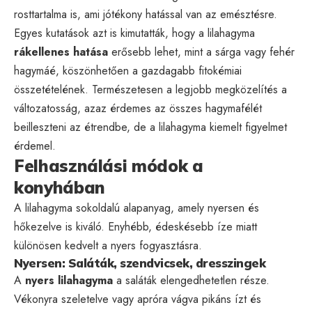
rosttartalma is, ami jótékony hatással van az emésztésre.
Egyes kutatások azt is kimutatták, hogy a lilahagyma
rákellenes hatása
erősebb lehet, mint a sárga vagy fehér
hagymáé, köszönhetően a gazdagabb fitokémiai
összetételének. Természetesen a legjobb megközelítés a
változatosság, azaz érdemes az összes hagymafélét
beilleszteni az étrendbe, de a lilahagyma kiemelt figyelmet
érdemel.
Felhasználási módok a
konyhában
A lilahagyma sokoldalú alapanyag, amely nyersen és
hőkezelve is kiváló. Enyhébb, édeskésebb íze miatt
különösen kedvelt a nyers fogyasztásra.
Nyersen: Saláták, szendvicsek, dresszingek
A
nyers lilahagyma
a saláták elengedhetetlen része.
Vékonyra szeletelve vagy apróra vágva pikáns ízt és