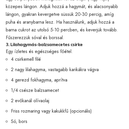
közepes lángon. Adjuk hozzá a hagymát, és alacsonyabb
lángon, gyakran kevergetve süssük 20-30 percig, amíg
puha és aranybarna lesz. Ha használunk, adjuk hozzá a
barna cukrot az utolsó 5-10 percben, és keverjük tovább.
Fűszerezzük sóval és borssal.
3. Lilahagymás-balzsamecetes csirke
Egy ízletes és egészséges főétel.
4 csirkemell filé
2 nagy lilahagyma, vastagabb karikákra vágva
4 gerezd fokhagyma, aprítva
1/4 csésze balzsamecet
2 evőkanál olívaolaj
Friss rozmaring vagy kakukkfű (opcionális)
Só, bors