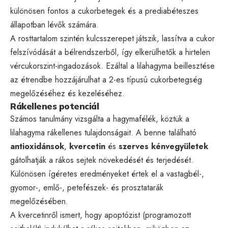
különösen fontos a cukorbetegek és a prediabéteszes
állapotban lévők számára.
A rosttartalom szintén kulcsszerepet játszik, lassítva a cukor
felszívódását a bélrendszerből, így elkerülhetők a hirtelen
vércukorszint-ingadozások. Ezáltal a lilahagyma beillesztése
az étrendbe hozzájárulhat a 2-es típusú cukorbetegség
megelőzéséhez és kezeléséhez.
Rákellenes potenciál
Számos tanulmány vizsgálta a hagymafélék, köztük a
lilahagyma rákellenes tulajdonságait. A benne található
antioxidánsok
,
kvercetin
és
szerves kénvegyületek
gátolhatják a rákos sejtek növekedését és terjedését.
Különösen ígéretes eredményeket értek el a vastagbél-,
gyomor-, emlő-, petefészek- és prosztatarák
megelőzésében.
A kvercetinről ismert, hogy apoptózist (programozott