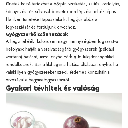
tünetek közé tartozhat a bőrpír, viszketés, kiütés, orrfolyás,
könnyezés, és súlyosabb esetekben légzési nehézség is.
Ha ilyen tüneteket tapasztalunk, hagyjuk abba a
fogyasztását és forduljunk orvoshoz.
Gyógyszerkölcsönhatások
A hagymafélék, különösen nagy mennyiségben fogyasztva,
befolyásolhatják a véralvadásgátló gyógyszerek (például
warfarin) hatását, mivel enyhe vérhígító tulajdonságokkal
rendelkeznek. Bár a lilahagyma hatása általában enyhe, ha
valaki ilyen gyógyszereket szed, érdemes konzultálnia
orvosával a hagymafogyasztásról.
Gyakori tévhitek és valóság