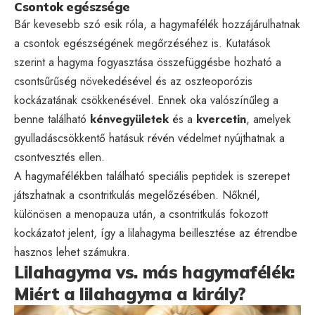
Csontok egészsége
Bár kevesebb szó esik róla, a hagymafélék hozzájárulhatnak
a csontok egészségének megőrzéséhez is. Kutatások
szerint a hagyma fogyasztása összefüggésbe hozható a
csontsűrűség növekedésével és az oszteoporózis
kockázatának csökkenésével. Ennek oka valószínűleg a
benne található
kénvegyületek
és a
kvercetin
, amelyek
gyulladáscsökkentő hatásuk révén védelmet nyújthatnak a
csontvesztés ellen.
A hagymafélékben található speciális peptidek is szerepet
játszhatnak a csontritkulás megelőzésében. Nőknél,
különösen a menopauza után, a csontritkulás fokozott
kockázatot jelent, így a lilahagyma beillesztése az étrendbe
hasznos lehet számukra.
Lilahagyma vs. más hagymafélék:
Miért a lilahagyma a király?