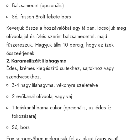
Balzsamecet (opcionális)
Só, frissen őrölt fekete bors
Keverjük össze a hozzávalókat egy tálban, locsoljuk meg
olívaolajjal és ízlés szerint balzsamecettel, majd
fűszerezzük. Hagyjuk állni 10 percig, hogy az ízek
összeérjenek.
2. Karamellizált lilahagyma
Édes, krémes kiegészítő sültekhez, sajtokhoz vagy
szendvicsekhez.
3-4 nagy lilahagyma, vékonyra szeletelve
2 evőkanál olívaolaj vagy vaj
1 teáskanál barna cukor (opcionális, az édes íz
fokozására)
Só, bors
Egy serpenyőben melegítsük fel az olajat (vagy vajat)