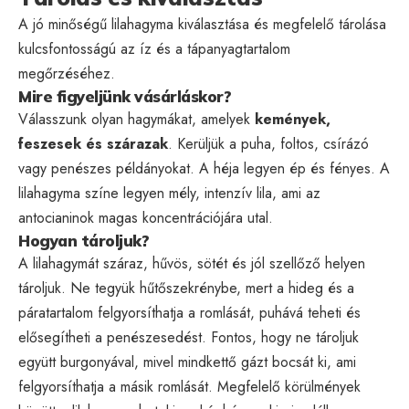
A jó minőségű lilahagyma kiválasztása és megfelelő tárolása
kulcsfontosságú az íz és a tápanyagtartalom
megőrzéséhez.
Mire figyeljünk vásárláskor?
Válasszunk olyan hagymákat, amelyek
kemények,
feszesek és szárazak
. Kerüljük a puha, foltos, csírázó
vagy penészes példányokat. A héja legyen ép és fényes. A
lilahagyma színe legyen mély, intenzív lila, ami az
antocianinok magas koncentrációjára utal.
Hogyan tároljuk?
A lilahagymát száraz, hűvös, sötét és jól szellőző helyen
tároljuk. Ne tegyük hűtőszekrénybe, mert a hideg és a
páratartalom felgyorsíthatja a romlását, puhává teheti és
elősegítheti a penészesedést. Fontos, hogy ne tároljuk
együtt burgonyával, mivel mindkettő gázt bocsát ki, ami
felgyorsíthatja a másik romlását. Megfelelő körülmények