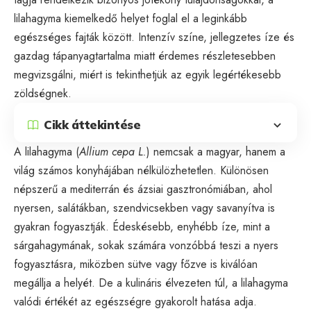
lilahagyma kiemelkedő helyet foglal el a leginkább
egészséges fajták között. Intenzív színe, jellegzetes íze és
gazdag tápanyagtartalma miatt érdemes részletesebben
megvizsgálni, miért is tekinthetjük az egyik legértékesebb
zöldségnek.
Cikk áttekintése
A lilahagyma (
Allium cepa L.
) nemcsak a magyar, hanem a
világ számos konyhájában nélkülözhetetlen. Különösen
népszerű a mediterrán és ázsiai gasztronómiában, ahol
nyersen, salátákban, szendvicsekben vagy savanyítva is
gyakran fogyasztják. Édeskésebb, enyhébb íze, mint a
sárgahagymának, sokak számára vonzóbbá teszi a nyers
fogyasztásra, miközben sütve vagy főzve is kiválóan
megállja a helyét. De a kulináris élvezeten túl, a lilahagyma
valódi értékét az egészségre gyakorolt hatása adja.