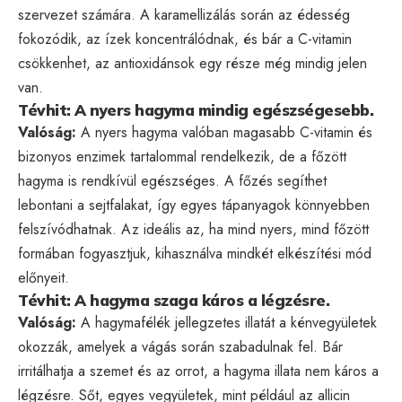
szervezet számára. A karamellizálás során az édesség
fokozódik, az ízek koncentrálódnak, és bár a C-vitamin
csökkenhet, az antioxidánsok egy része még mindig jelen
van.
Tévhit: A nyers hagyma mindig egészségesebb.
Valóság:
A nyers hagyma valóban magasabb C-vitamin és
bizonyos enzimek tartalommal rendelkezik, de a főzött
hagyma is rendkívül egészséges. A főzés segíthet
lebontani a sejtfalakat, így egyes tápanyagok könnyebben
felszívódhatnak. Az ideális az, ha mind nyers, mind főzött
formában fogyasztjuk, kihasználva mindkét elkészítési mód
előnyeit.
Tévhit: A hagyma szaga káros a légzésre.
Valóság:
A hagymafélék jellegzetes illatát a kénvegyületek
okozzák, amelyek a vágás során szabadulnak fel. Bár
irritálhatja a szemet és az orrot, a hagyma illata nem káros a
légzésre. Sőt, egyes vegyületek, mint például az allicin