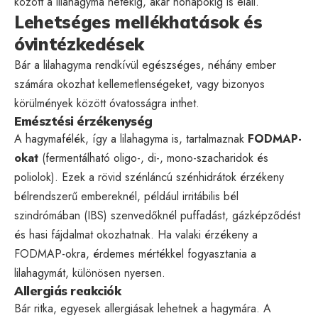
között a lilahagyma hetekig, akár hónapokig is eláll.
Lehetséges mellékhatások és
óvintézkedések
Bár a lilahagyma rendkívül egészséges, néhány ember
számára okozhat kellemetlenségeket, vagy bizonyos
körülmények között óvatosságra inthet.
Emésztési érzékenység
A hagymafélék, így a lilahagyma is, tartalmaznak
FODMAP-
okat
(fermentálható oligo-, di-, mono-szacharidok és
poliolok). Ezek a rövid szénláncú szénhidrátok érzékeny
bélrendszerű embereknél, például irritábilis bél
szindrómában (IBS) szenvedőknél puffadást, gázképződést
és hasi fájdalmat okozhatnak. Ha valaki érzékeny a
FODMAP-okra, érdemes mértékkel fogyasztania a
lilahagymát, különösen nyersen.
Allergiás reakciók
Bár ritka, egyesek allergiásak lehetnek a hagymára. A