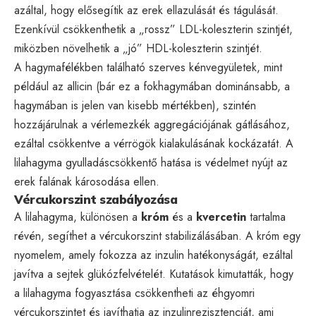
azáltal, hogy elősegítik az erek ellazulását és tágulását.
Ezenkívül csökkenthetik a „rossz” LDL-koleszterin szintjét,
miközben növelhetik a „jó” HDL-koleszterin szintjét.
A hagymafélékben található szerves kénvegyületek, mint
például az allicin (bár ez a fokhagymában dominánsabb, a
hagymában is jelen van kisebb mértékben), szintén
hozzájárulnak a vérlemezkék aggregációjának gátlásához,
ezáltal csökkentve a vérrögök kialakulásának kockázatát. A
lilahagyma gyulladáscsökkentő hatása is védelmet nyújt az
erek falának károsodása ellen.
Vércukorszint szabályozása
A lilahagyma, különösen a
króm
és a
kvercetin
tartalma
révén, segíthet a vércukorszint stabilizálásában. A króm egy
nyomelem, amely fokozza az inzulin hatékonyságát, ezáltal
javítva a sejtek glükózfelvételét. Kutatások kimutatták, hogy
a lilahagyma fogyasztása csökkentheti az éhgyomri
vércukorszintet és javíthatja az inzulinrezisztenciát, ami