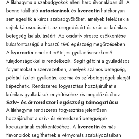
A lilahagyma a szabadgyökök elleni harc élvonalában áll. A
benne található
antocianinok
és
kvercetin
hatékonyan
semlegesítik a káros szabadgyököket, amelyek felelősek a
sejtek károsodásáért, az öregedésért és számos krónikus
betegség kialakulásáért. Az oxidatív stressz csökkentése
kulcsfontosságú a hosszú távú egészség megőrzésében.
A
kvercetin
emellett erőteljes gyulladáscsökkentő
tulajdonságokkal is rendelkezik. Segít gátolni a gyulladásos
folyamatokat a szervezetben, amelyek számos betegség,
például ízületi gyulladás, asztma és szívbetegségek alapját
képezhetik. Rendszeres fogyasztása hozzájárulhat a
krónikus gyulladások enyhítéséhez és megelőzéséhez.
Szív- és érrendszeri egészség támogatása
A lilahagyma rendszeres fogyasztása jelentősen
hozzájárulhat a szív- és érrendszeri betegségek
kockázatának csökkentéséhez. A
kvercetin
és más
flavonoidok segíthetnek a vérnyomás szabályozásában