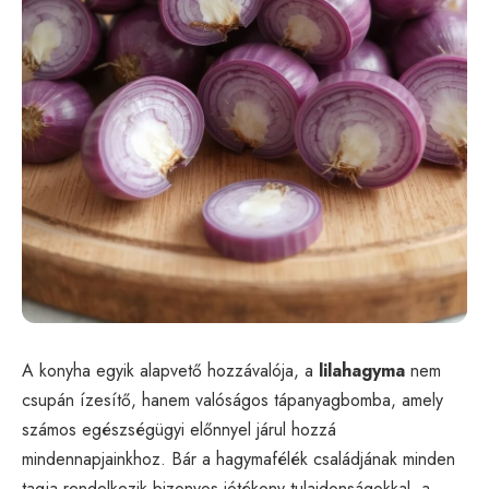
A konyha egyik alapvető hozzávalója, a
lilahagyma
nem
csupán ízesítő, hanem valóságos tápanyagbomba, amely
számos egészségügyi előnnyel járul hozzá
mindennapjainkhoz. Bár a hagymafélék családjának minden
tagja rendelkezik bizonyos jótékony tulajdonságokkal, a