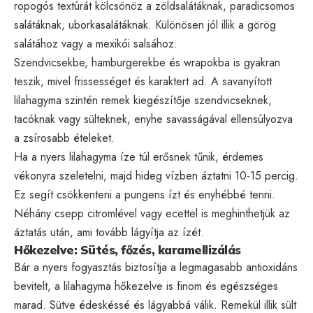
ropogós textúrát kölcsönöz a zöldsalátáknak, paradicsomos
salátáknak, uborkasalátáknak. Különösen jól illik a görög
salátához vagy a mexikói salsához.
Szendvicsekbe, hamburgerekbe és wrapokba is gyakran
teszik, mivel frissességet és karaktert ad. A savanyított
lilahagyma szintén remek kiegészítője szendvicseknek,
tacóknak vagy sülteknek, enyhe savasságával ellensúlyozva
a zsírosabb ételeket.
Ha a nyers lilahagyma íze túl erősnek tűnik, érdemes
vékonyra szeletelni, majd hideg vízben áztatni 10-15 percig.
Ez segít csökkenteni a pungens ízt és enyhébbé tenni.
Néhány csepp citromlével vagy ecettel is meghinthetjük az
áztatás után, ami tovább lágyítja az ízét.
Hőkezelve: Sütés, főzés, karamellizálás
Bár a nyers fogyasztás biztosítja a legmagasabb antioxidáns
bevitelt, a lilahagyma hőkezelve is finom és egészséges
marad. Sütve édeskéssé és lágyabbá válik. Remekül illik sült