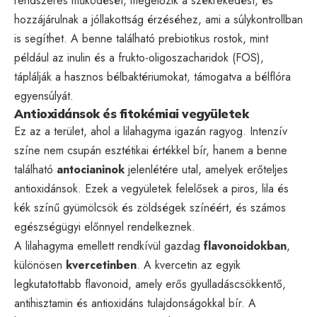
rendszeres működését, megelőzik a székrekedést, és
hozzájárulnak a jóllakottság érzéséhez, ami a súlykontrollban
is segíthet. A benne található prebiotikus rostok, mint
például az inulin és a frukto-oligoszacharidok (FOS),
táplálják a hasznos bélbaktériumokat, támogatva a bélflóra
egyensúlyát.
Antioxidánsok és fitokémiai vegyületek
Ez az a terület, ahol a lilahagyma igazán ragyog. Intenzív
színe nem csupán esztétikai értékkel bír, hanem a benne
található
antocianinok
jelenlétére utal, amelyek erőteljes
antioxidánsok. Ezek a vegyületek felelősek a piros, lila és
kék színű gyümölcsök és zöldségek színéért, és számos
egészségügyi előnnyel rendelkeznek.
A lilahagyma emellett rendkívül gazdag
flavonoidokban
,
különösen
kvercetinben
. A kvercetin az egyik
legkutatottabb flavonoid, amely erős gyulladáscsökkentő,
antihisztamin és antioxidáns tulajdonságokkal bír. A