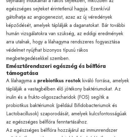
sejthalált) indukálhat a rákos sejtekben, miközben az
egészséges sejteket érintetlenül hagyja. Ezenkívül
gátolhatja az angiogenezist, azaz az új véredények
képződését, amelyek táplálják a daganatokat. Bár további
humán vizsgálatokra van szükség, az eddigi eredmények
arra utalnak, hogy a lilahagyma rendszeres fogyasztása
védelmet nyújthat bizonyos típusú rákos
megbetegedésekkel szemben.
Emésztőrendszeri egészség és bélflóra
támogatása
A lilahagyma a
prebiotikus rostok
kiváló forrása, amelyek
táplálják a vastagbélben élő jótékony baktériumokat. Az
inulin és a frukto-oligoszacharidok (FOS) segítik a
probiotikus baktériumok (például Bifidobacteriumok és
Lactobacillusok) szaporodását, amelyek kulcsfontosságúak
az egészséges bélflóra fenntartásához.
Az egészséges bélflóra hozzájárul az immunrendszer