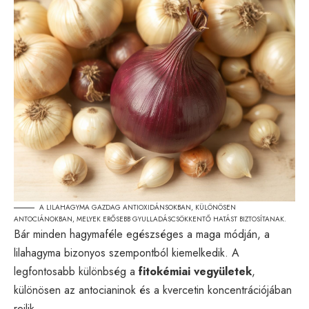
A LILAHAGYMA GAZDAG ANTIOXIDÁNSOKBAN, KÜLÖNÖSEN
ANTOCIÁNOKBAN, MELYEK ERŐSEBB GYULLADÁSCSÖKKENTŐ HATÁST BIZTOSÍTANAK.
Bár minden hagymaféle egészséges a maga módján, a
lilahagyma bizonyos szempontból kiemelkedik. A
legfontosabb különbség a
fitokémiai vegyületek
,
különösen az antocianinok és a kvercetin koncentrációjában
rejlik.