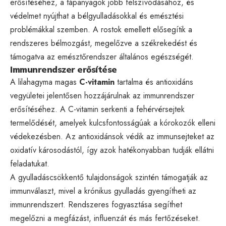
erősítéséhez, a tápanyagok jobb felszívódásához, és
védelmet nyújthat a bélgyulladásokkal és emésztési
problémákkal szemben. A rostok emellett elősegítik a
rendszeres bélmozgást, megelőzve a székrekedést és
támogatva az emésztőrendszer általános egészségét.
Immunrendszer erősítése
A lilahagyma magas
C-vitamin
tartalma és antioxidáns
vegyületei jelentősen hozzájárulnak az immunrendszer
erősítéséhez. A C-vitamin serkenti a fehérvérsejtek
termelődését, amelyek kulcsfontosságúak a kórokozók elleni
védekezésben. Az antioxidánsok védik az immunsejteket az
oxidatív károsodástól, így azok hatékonyabban tudják ellátni
feladatukat.
A gyulladáscsökkentő tulajdonságok szintén támogatják az
immunválaszt, mivel a krónikus gyulladás gyengítheti az
immunrendszert. Rendszeres fogyasztása segíthet
megelőzni a megfázást, influenzát és más fertőzéseket.