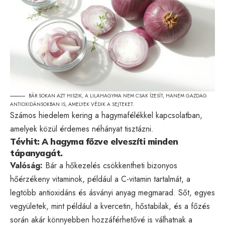
BÁR SOKAN AZT HISZIK, A LILAHAGYMA NEM CSAK ÍZESÍT, HANEM GAZDAG
ANTIOXIDÁNSOKBAN IS, AMELYEK VÉDIK A SEJTEKET.
Számos hiedelem kering a hagymafélékkel kapcsolatban,
amelyek közül érdemes néhányat tisztázni.
Tévhit: A hagyma főzve elveszíti minden
tápanyagát.
Valóság:
Bár a hőkezelés csökkentheti bizonyos
hőérzékeny vitaminok, például a C-vitamin tartalmát, a
legtöbb antioxidáns és ásványi anyag megmarad. Sőt, egyes
vegyületek, mint például a kvercetin, hőstabilak, és a főzés
során akár könnyebben hozzáférhetővé is válhatnak a