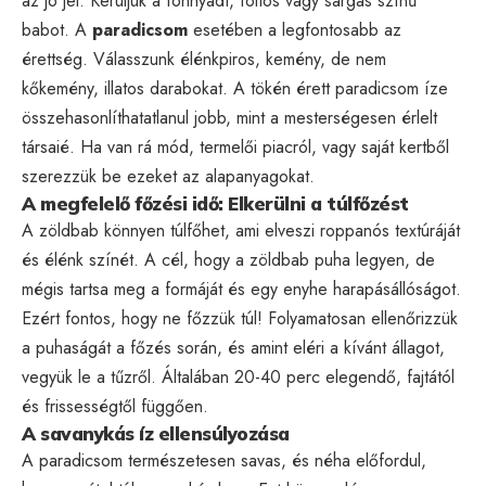
az jó jel. Kerüljük a fonnyadt, foltos vagy sárgás színű
babot. A
paradicsom
esetében a legfontosabb az
érettség. Válasszunk élénkpiros, kemény, de nem
kőkemény, illatos darabokat. A tökén érett paradicsom íze
összehasonlíthatatlanul jobb, mint a mesterségesen érlelt
társaié. Ha van rá mód, termelői piacról, vagy saját kertből
szerezzük be ezeket az alapanyagokat.
A megfelelő főzési idő: Elkerülni a túlfőzést
A zöldbab könnyen túlfőhet, ami elveszi roppanós textúráját
és élénk színét. A cél, hogy a zöldbab puha legyen, de
mégis tartsa meg a formáját és egy enyhe harapásállóságot.
Ezért fontos, hogy ne főzzük túl! Folyamatosan ellenőrizzük
a puhaságát a főzés során, és amint eléri a kívánt állagot,
vegyük le a tűzről. Általában 20-40 perc elegendő, fajtától
és frissességtől függően.
A savanykás íz ellensúlyozása
A paradicsom természetesen savas, és néha előfordul,