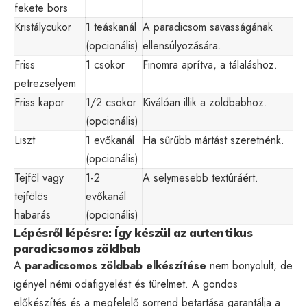
fekete bors
Kristálycukor
1 teáskanál
A paradicsom savasságának
(opcionális)
ellensúlyozására.
Friss
1 csokor
Finomra aprítva, a tálaláshoz.
petrezselyem
Friss kapor
1/2 csokor
Kiválóan illik a zöldbabhoz.
(opcionális)
Liszt
1 evőkanál
Ha sűrűbb mártást szeretnénk.
(opcionális)
Tejföl vagy
1-2
A selymesebb textúráért.
tejfölös
evőkanál
habarás
(opcionális)
Lépésről lépésre: Így készül az autentikus
paradicsomos zöldbab
A
paradicsomos zöldbab elkészítése
nem bonyolult, de
igényel némi odafigyelést és türelmet. A gondos
előkészítés és a megfelelő sorrend betartása garantálja a