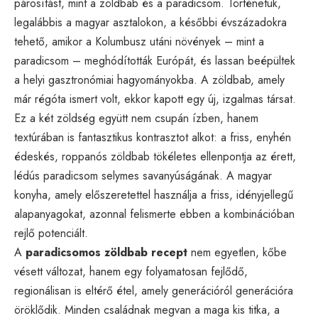
párosítást, mint a zöldbab és a paradicsom. Történetük,
legalábbis a magyar asztalokon, a későbbi évszázadokra
tehető, amikor a Kolumbusz utáni növények – mint a
paradicsom – meghódították Európát, és lassan beépültek
a helyi gasztronómiai hagyományokba. A zöldbab, amely
már régóta ismert volt, ekkor kapott egy új, izgalmas társat.
Ez a két zöldség együtt nem csupán ízben, hanem
textúrában is fantasztikus kontrasztot alkot: a friss, enyhén
édeskés, roppanós zöldbab tökéletes ellenpontja az érett,
lédús paradicsom selymes savanyúságának. A magyar
konyha, amely előszeretettel használja a friss, idényjellegű
alapanyagokat, azonnal felismerte ebben a kombinációban
rejlő potenciált.
A
paradicsomos zöldbab recept
nem egyetlen, kőbe
vésett változat, hanem egy folyamatosan fejlődő,
regionálisan is eltérő étel, amely generációról generációra
öröklődik. Minden családnak megvan a maga kis titka, a