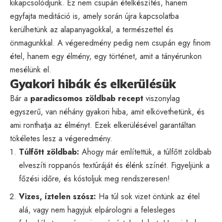
kikapcsolódjunk. Ez nem csupán ételkészítés, hanem
egyfajta meditáció is, amely során újra kapcsolatba
kerülhetünk az alapanyagokkal, a természettel és
önmagunkkal. A végeredmény pedig nem csupán egy finom
étel, hanem egy élmény, egy történet, amit a tányérunkon
mesélünk el.
Gyakori hibák és elkerülésük
Bár a
paradicsomos zöldbab recept
viszonylag
egyszerű, van néhány gyakori hiba, amit elkövethetünk, és
ami ronthatja az élményt. Ezek elkerülésével garantáltan
tökéletes lesz a végeredmény.
Túlfőtt zöldbab:
Ahogy már említettük, a túlfőtt zöldbab
elveszíti roppanós textúráját és élénk színét. Figyeljünk a
főzési időre, és kóstoljuk meg rendszeresen!
Vizes, íztelen szósz:
Ha túl sok vizet öntünk az étel
alá, vagy nem hagyjuk elpárologni a felesleges