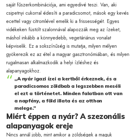
saját fűszerkombinációja, ami egyedivé teszi. Van, aki
csipetnyi cukorral édesíti a paradicsomot, mások egy kevés
ecettel vagy citromlével emelik ki a frissességét. Egyes
vidékeken füstölt szalonnával alapozzák meg az ízeket,
máshol inkább a könnyedebb, vegetáriánus vonalat
képviselik. Ez a sokszínűség is mutatja, milyen mélyen
gyökerezik ez az étel a magyar gasztronómiában, és milyen
rugalmasan alkalmazkodik a helyi ízléshez és
alapanyagokhoz.
„A nyár igazi ízei a kertből érkeznek, és a
paradicsomos zöldbab a legszebben meséli
el ezt a történetet. Minden falatban ott van
a napfény, a föld illata és az otthon
melege.”
Miért éppen a nyár? A szezonális
alapanyagok ereje
Nincs annál jobb, mint amikor a zöldségek a maguk