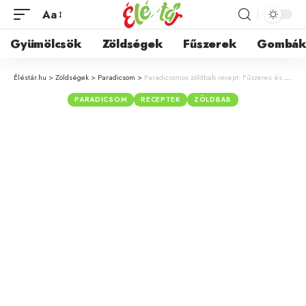
Aa
Gyümölcsök
Zöldségek
Fűszerek
Gombá
Éléstár.hu
>
Zöldségek
>
Paradicsom
>
Paradicsomos zöldbab recept: Fűszeres és illatos egytálétel a nyár ízeivel
PARADICSOM
RECEPTEK
ZÖLDBAB