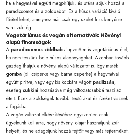
ha a hagymával együtt megpirítjuk, és utána adjuk hozzá a
paradicsomot és a zöldbabot. Ez a húsos variáció kiváló
főétel lehet, amelyhez már csak egy szelet friss kenyérre
van szükség.
Vegetáriánus és vegán alternatívák: Növényi
alapú finomságok
A
paradicsomos zöldbab
alapvetően is vegetáriánus étel,
ha nem teszünk bele húsos alapanyagokat. Azonban tovább
gazdagíthatjuk a növényi alapú változatot is. Egy marék
gomba
(pl. csiperke vagy barna csiperke) a hagymával
együtt pirítva, vagy egy kis kockára vágott
padlizsán
,
esetleg
cukkini
hozzáadva még változatosabbá teszi az
ételt. Ezek a zöldségek további textúrákat és ízeket visznek
a fogásba.
A vegán változat elkészítéséhez egyszerűen csak
ügyelnünk kell arra, hogy növényi olajat használjunk zsír
helyett, és ne adagoljunk hozzá tejfölt vagy más tejterméket.