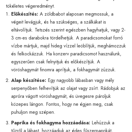
tökéletes végeredményt.
Előkészítés:
A zöldbabot alaposan megmossuk, a
végeit levágjuk, és ha szükséges, a szálkákat is
eltávolítjuk. Tetszés szerint egészben hagyhatjuk, vagy 2-
3 cm-es darabokra tördelhetjük. A paradicsomokat forró
vízbe mártjuk, majd hideg vízzel leöblítjük, meghámozzuk
és felkockázzuk. Ha konzerv paradicsomot használunk,
egyszerűen csak felnyitjuk és előkészítjük. A
vöröshagymát finomra aprítjuk, a fokhagymát zúzzuk.
Alap készítése:
Egy nagyobb lábasban vagy mély
serpenyőben felhevítjük az olajat vagy zsírt. Rádobjuk az
apróra vágott vöröshagymát, és üvegesre pároljuk
közepes lángon. Fontos, hogy ne égjen meg, csak
puhuljon meg szépen.
Paprika és fokhagyma hozzáadása:
Lehúzzuk a
tűzről a lábast, hozzáadjuk az édes fűszerpaprikát,