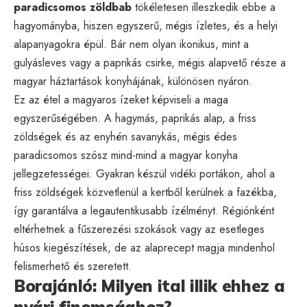
paradicsomos zöldbab
tökéletesen illeszkedik ebbe a
hagyományba, hiszen egyszerű, mégis ízletes, és a helyi
alapanyagokra épül. Bár nem olyan ikonikus, mint a
gulyásleves vagy a paprikás csirke, mégis alapvető része a
magyar háztartások konyhájának, különösen nyáron.
Ez az étel a magyaros ízeket képviseli a maga
egyszerűségében. A hagymás, paprikás alap, a friss
zöldségek és az enyhén savanykás, mégis édes
paradicsomos szósz mind-mind a magyar konyha
jellegzetességei. Gyakran készül vidéki portákon, ahol a
friss zöldségek közvetlenül a kertből kerülnek a fazékba,
így garantálva a legautentikusabb ízélményt. Régiónként
eltérhetnek a fűszerezési szokások vagy az esetleges
húsos kiegészítések, de az alaprecept magja mindenhol
felismerhető és szeretett.
Borajánló: Milyen ital illik ehhez a
nyári finomsághoz?