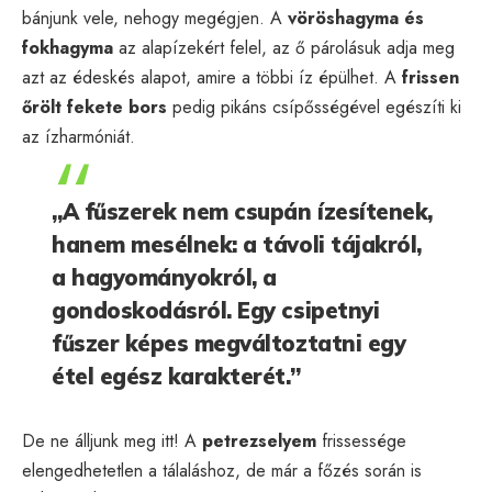
bánjunk vele, nehogy megégjen. A
vöröshagyma és
fokhagyma
az alapízekért felel, az ő párolásuk adja meg
azt az édeskés alapot, amire a többi íz épülhet. A
frissen
őrölt fekete bors
pedig pikáns csípősségével egészíti ki
az ízharmóniát.
„A fűszerek nem csupán ízesítenek,
hanem mesélnek: a távoli tájakról,
a hagyományokról, a
gondoskodásról. Egy csipetnyi
fűszer képes megváltoztatni egy
étel egész karakterét.”
De ne álljunk meg itt! A
petrezselyem
frissessége
elengedhetetlen a tálaláshoz, de már a főzés során is