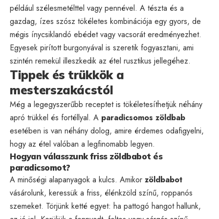
például szélesmetélttel vagy pennével. A tészta és a
gazdag, ízes szósz tökéletes kombinációja egy gyors, de
mégis ínycsiklandó ebédet vagy vacsorát eredményezhet.
Egyesek pirított burgonyával is szeretik fogyasztani, ami
szintén remekül illeszkedik az étel rusztikus jellegéhez.
Tippek és trükkök a
mesterszakácstól
Még a legegyszerűbb receptet is tökéletesíthetjük néhány
apró trükkel és fortéllyal. A
paradicsomos zöldbab
esetében is van néhány dolog, amire érdemes odafigyelni,
hogy az étel valóban a legfinomabb legyen.
Hogyan válasszunk friss zöldbabot és
paradicsomot?
A minőségi alapanyagok a kulcs. Amikor
zöldbabot
vásárolunk, keressük a friss, élénkzöld színű, roppanós
szemeket. Törjünk ketté egyet: ha pattogó hangot hallunk,