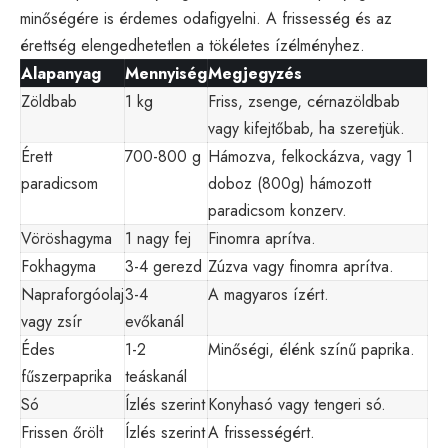
minőségére is érdemes odafigyelni. A frissesség és az
érettség elengedhetetlen a tökéletes ízélményhez.
Alapanyag
Mennyiség
Megjegyzés
Zöldbab
1 kg
Friss, zsenge, cérnazöldbab
vagy kifejtőbab, ha szeretjük.
Érett
700-800 g
Hámozva, felkockázva, vagy 1
paradicsom
doboz (800g) hámozott
paradicsom konzerv.
Vöröshagyma
1 nagy fej
Finomra aprítva.
Fokhagyma
3-4 gerezd
Zúzva vagy finomra aprítva.
Napraforgóolaj
3-4
A magyaros ízért.
vagy zsír
evőkanál
Édes
1-2
Minőségi, élénk színű paprika.
fűszerpaprika
teáskanál
Só
Ízlés szerint
Konyhasó vagy tengeri só.
Frissen őrölt
Ízlés szerint
A frissességért.