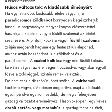
a kísérletezéshez.
Húsos változatok: A kiadósabb élményért
Ha egy laktatóbb, kiadósabb ételre vágyunk, a
paradicsomos zöldbabot
könnyedén kiegészíthetjük
hússal. A hagyományos magyar konyha előszeretettel
használja a kolbászt vagy a füstölt szalonnát az ételek
ízesítésére. A pirított, kockára vágott
füstölt szalonna
zsírján megpárolt hagyma egy fantasztikus alapot ad,
amihez aztán hozzáadhatjuk a zöldbabot és a
paradicsomot. A
csabai kolbász
vagy más füstölt kolbász
karikákra vágva, az étel végén hozzáadva, vagy akár együtt
főzve a zöldséggel, szintén remek választás.
De nem csak a disznóhús jöhet szóba. A
csirkemell
kockákra vágva, előzetesen megpirítva, majd a zöldbabbal
együtt párolva egy könnyedebb, de mégis fehérjében
gazdag változatot eredményez. Hasonlóképpen, egy kevés
darált sertés- vagy marhahús
is gazdagíthatja az ételt,