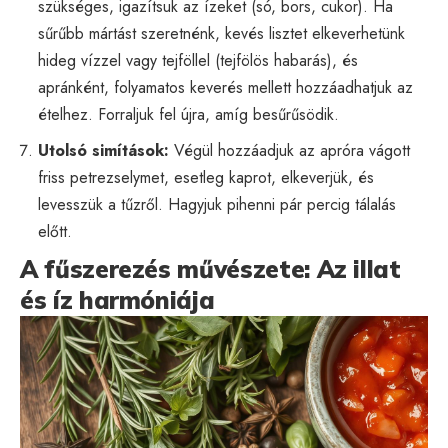
szükséges, igazítsuk az ízeket (só, bors, cukor). Ha
sűrűbb mártást szeretnénk, kevés lisztet elkeverhetünk
hideg vízzel vagy tejföllel (tejfölös habarás), és
apránként, folyamatos keverés mellett hozzáadhatjuk az
ételhez. Forraljuk fel újra, amíg besűrűsödik.
Utolsó simítások:
Végül hozzáadjuk az apróra vágott
friss petrezselymet, esetleg kaprot, elkeverjük, és
levesszük a tűzről. Hagyjuk pihenni pár percig tálalás
előtt.
A fűszerezés művészete: Az illat
és íz harmóniája