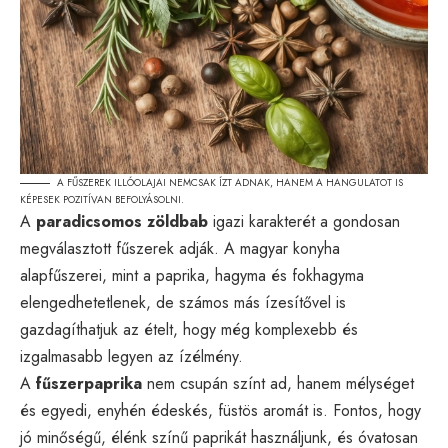
A FŰSZEREK ILLÓOLAJAI NEMCSAK ÍZT ADNAK, HANEM A HANGULATOT IS
KÉPESEK POZITÍVAN BEFOLYÁSOLNI.
A
paradicsomos zöldbab
igazi karakterét a gondosan
megválasztott fűszerek adják. A magyar konyha
alapfűszerei, mint a paprika, hagyma és fokhagyma
elengedhetetlenek, de számos más ízesítővel is
gazdagíthatjuk az ételt, hogy még komplexebb és
izgalmasabb legyen az ízélmény.
A
fűszerpaprika
nem csupán színt ad, hanem mélységet
és egyedi, enyhén édeskés, füstös aromát is. Fontos, hogy
jó minőségű, élénk színű paprikát használjunk, és óvatosan