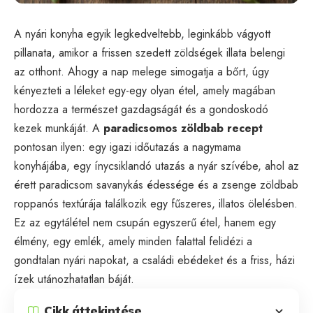
A nyári konyha egyik legkedveltebb, leginkább vágyott
pillanata, amikor a frissen szedett zöldségek illata belengi
az otthont. Ahogy a nap melege simogatja a bőrt, úgy
kényezteti a léleket egy-egy olyan étel, amely magában
hordozza a természet gazdagságát és a gondoskodó
kezek munkáját. A
paradicsomos zöldbab recept
pontosan ilyen: egy igazi időutazás a nagymama
konyhájába, egy ínycsiklandó utazás a nyár szívébe, ahol az
érett paradicsom savanykás édessége és a zsenge zöldbab
roppanós textúrája találkozik egy fűszeres, illatos ölelésben.
Ez az egytálétel nem csupán egyszerű étel, hanem egy
élmény, egy emlék, amely minden falattal felidézi a
gondtalan nyári napokat, a családi ebédeket és a friss, házi
ízek utánozhatatlan báját.
Cikk áttekintése