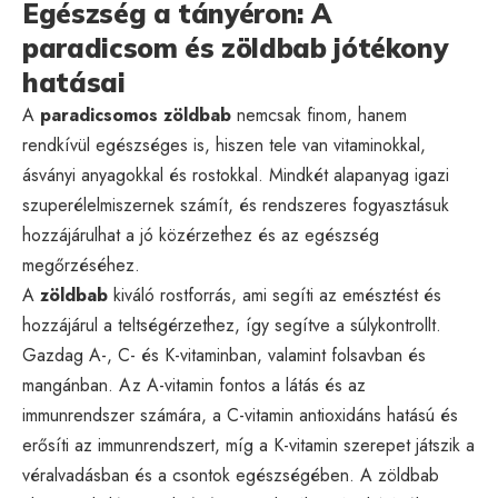
Egészség a tányéron: A
paradicsom és zöldbab jótékony
hatásai
A
paradicsomos zöldbab
nemcsak finom, hanem
rendkívül egészséges is, hiszen tele van vitaminokkal,
ásványi anyagokkal és rostokkal. Mindkét alapanyag igazi
szuperélelmiszernek számít, és rendszeres fogyasztásuk
hozzájárulhat a jó közérzethez és az egészség
megőrzéséhez.
A
zöldbab
kiváló rostforrás, ami segíti az emésztést és
hozzájárul a teltségérzethez, így segítve a súlykontrollt.
Gazdag A-, C- és K-vitaminban, valamint folsavban és
mangánban. Az A-vitamin fontos a látás és az
immunrendszer számára, a C-vitamin antioxidáns hatású és
erősíti az immunrendszert, míg a K-vitamin szerepet játszik a
véralvadásban és a csontok egészségében. A zöldbab