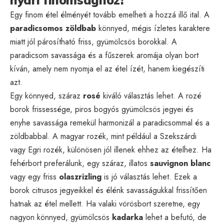
Egy finom étel élményét tovább emelheti a hozzá illő ital. A
paradicsomos zöldbab
könnyed, mégis ízletes karaktere
miatt jól párosítható friss, gyümölcsös borokkal. A
paradicsom savassága és a fűszerek aromája olyan bort
kíván, amely nem nyomja el az étel ízét, hanem kiegészíti
azt.
Egy könnyed, száraz
rosé
kiváló választás lehet. A rozé
borok frissessége, piros bogyós gyümölcsös jegyei és
enyhe savassága remekül harmonizál a paradicsommal és a
zöldbabbal. A magyar rozék, mint például a Szekszárdi
vagy Egri rozék, különösen jól illenek ehhez az ételhez. Ha
fehérbort preferálunk, egy száraz, illatos
sauvignon blanc
vagy egy friss
olaszrizling
is jó választás lehet. Ezek a
borok citrusos jegyeikkel és élénk savasságukkal frissítően
hatnak az étel mellett. Ha valaki vörösbort szeretne, egy
nagyon könnyed, gyümölcsös
kadarka
lehet a befutó, de