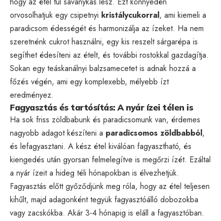
hogy az étel túl savanykás lesz. Ezt könnyedén
orvosolhatjuk egy csipetnyi
kristálycukorral
, ami kiemeli a
paradicsom édességét és harmonizálja az ízeket. Ha nem
szeretnénk cukrot használni, egy kis reszelt sárgarépa is
segíthet édesíteni az ételt, és további rostokkal gazdagítja.
Sokan egy teáskanálnyi balzsamecetet is adnak hozzá a
főzés végén, ami egy komplexebb, mélyebb ízt
eredményez.
Fagyasztás és tartósítás: A nyár ízei télen is
Ha sok friss zöldbabunk és paradicsomunk van, érdemes
nagyobb adagot készíteni a
paradicsomos zöldbabból
,
és lefagyasztani. A kész étel kiválóan fagyasztható, és
kiengedés után gyorsan felmelegítve is megőrzi ízét. Ezáltal
a nyár ízeit a hideg téli hónapokban is élvezhetjük.
Fagyasztás előtt győződjünk meg róla, hogy az étel teljesen
kihűlt, majd adagonként tegyük fagyasztóálló dobozokba
vagy zacskókba. Akár 3-4 hónapig is eláll a fagyasztóban.