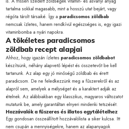
is. A frissen szedett zöldségek vitamin- és ásványi anyag
tartalma sokkal magasabb, mint a hosszú utat bejárt, vagy
régóta tárolt társaiké. Így a
paradicsomos zöldbab
nemcsak ízletes, hanem rendkívül egészséges is, egy igazi
vitaminbomba a nyári napokra.
A tökéletes paradicsomos
zöldbab recept alapjai
Ahhoz, hogy igazán ízletes
paradicsomos zöldbabot
készítsünk, néhány alapvető lépést és összetevőt be kell
tartanunk. Az alap egy jó minőségű zöldbab és érett
paradicsom. De ne feledkezzünk meg a fűszerekről és az
alapról sem, amelyek a mélységet és a karaktert adják az
ételnek. Az alábbiakban egy klasszikus, magyaros változatot
mutatunk be, amely garantáltan elnyeri mindenki tetszését.
Hozzávalók a fűszeres és illatos egytálételhez
Egy gondosan összeállított hozzávalólista a siker kulcsa. Itt
nem csupán a mennyiségekre, hanem az alapanyagok