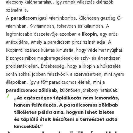
alacsony kalóriatartalmú, így remek választás diétázók
számára is.
A
paradicsom
igazi vitaminbomba, különösen gazdag C-
vitaminban, K-vitaminban, folsavban és káliumban. A
legfontosabb összetevője azonban a
likopin
, egy erős
antioxidáns, amely a paradicsom piros színét adja. A
likopinról számos kutatás kimutatta, hogy védelmet nyújthat
bizonyos rákos megbetegedések és szív- és érrendszeri
problémák ellen. Érdekesség, hogy a likopin a hőkezelés
során sokkal jobban felszívódik a szervezetben, mint nyers
állapotban, így a főtt paradicsomos ételek, mint a
paradicsomos zöldbab
, különösen jótékony hatásúak.
„Az egészséges táplálkozás nem lemondás,
hanem felfedezés. A paradicsomos zöldbab
tökéletes példa arra, hogyan lehet ízletes
és tápláló ételt készíteni a természet adta
kincsekből.”