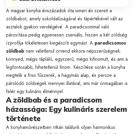
A magyar konyha évszázadok óta ismeri és szereti a
zöldbabot, amely sokoldalúságával és tápértékével vált az
asztalok gyakori vendégévé. A paradicsommal való
párosítása pedig egyenesen zseniális, hiszen a két zöldség
ízprofilja tökéletesen kiegészíti egymást. A
paradicsomos
zöldbab
nem véletlenül örvend ekkora népszerűségnek:
könnyed, mégis tápláló, egyszerű, mégis kifinomult, és ami a
legfontosabb, hihetetlenül finom. Készítése során a konyha
megtelik a friss fűszerek, a hagymás alap, és persze a
párolódó zöldségek mennyei illatával, ami már önmagában is
felér egy kulináris élménnyel.
A zöldbab és a paradicsom
házassága: Egy kulináris szerelem
története
A konyhaművészetben ritkán találunk olyan harmonikus