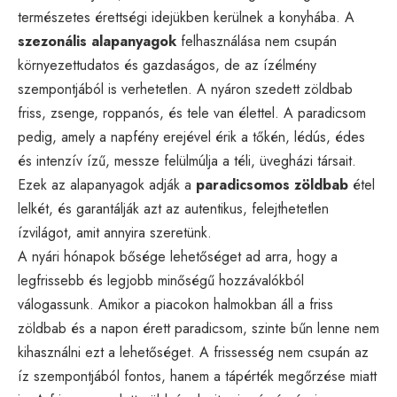
természetes érettségi idejükben kerülnek a konyhába. A
szezonális alapanyagok
felhasználása nem csupán
környezettudatos és gazdaságos, de az ízélmény
szempontjából is verhetetlen. A nyáron szedett zöldbab
friss, zsenge, roppanós, és tele van élettel. A paradicsom
pedig, amely a napfény erejével érik a tőkén, lédús, édes
és intenzív ízű, messze felülmúlja a téli, üvegházi társait.
Ezek az alapanyagok adják a
paradicsomos zöldbab
étel
lelkét, és garantálják azt az autentikus, felejthetetlen
ízvilágot, amit annyira szeretünk.
A nyári hónapok bősége lehetőséget ad arra, hogy a
legfrissebb és legjobb minőségű hozzávalókból
válogassunk. Amikor a piacokon halmokban áll a friss
zöldbab és a napon érett paradicsom, szinte bűn lenne nem
kihasználni ezt a lehetőséget. A frissesség nem csupán az
íz szempontjából fontos, hanem a tápérték megőrzése miatt