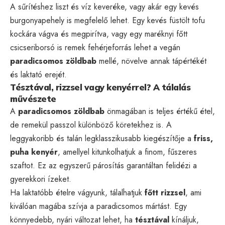
A sűrítéshez liszt és víz keveréke, vagy akár egy kevés
burgonyapehely is megfelelő lehet. Egy kevés füstölt tofu
kockára vágva és megpirítva, vagy egy maréknyi főtt
csicseriborsó is remek fehérjeforrás lehet a vegán
paradicsomos zöldbab
mellé, növelve annak tápértékét
és laktató erejét.
Tésztával, rizzsel vagy kenyérrel? A tálalás
művészete
A
paradicsomos zöldbab
önmagában is teljes értékű étel,
de remekül passzol különböző köretekhez is. A
leggyakoribb és talán legklasszikusabb kiegészítője a
friss,
puha kenyér
, amellyel kitunkolhatjuk a finom, fűszeres
szaftot. Ez az egyszerű párosítás garantáltan felidézi a
gyerekkori ízeket.
Ha laktatóbb ételre vágyunk, tálalhatjuk
főtt rizzsel
, ami
kiválóan magába szívja a paradicsomos mártást. Egy
könnyedebb, nyári változat lehet, ha
tésztával
kínáljuk,