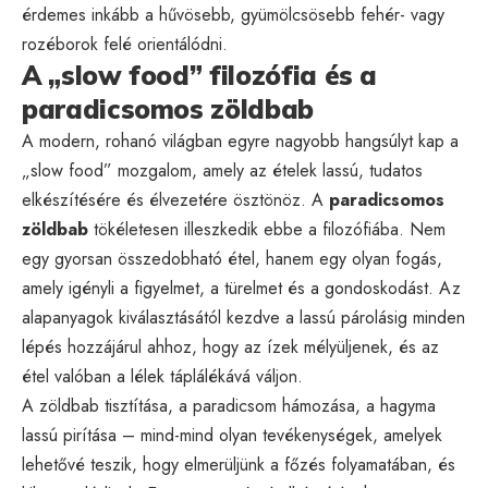
érdemes inkább a hűvösebb, gyümölcsösebb fehér- vagy
rozéborok felé orientálódni.
A „slow food” filozófia és a
paradicsomos zöldbab
A modern, rohanó világban egyre nagyobb hangsúlyt kap a
„slow food” mozgalom, amely az ételek lassú, tudatos
elkészítésére és élvezetére ösztönöz. A
paradicsomos
zöldbab
tökéletesen illeszkedik ebbe a filozófiába. Nem
egy gyorsan összedobható étel, hanem egy olyan fogás,
amely igényli a figyelmet, a türelmet és a gondoskodást. Az
alapanyagok kiválasztásától kezdve a lassú párolásig minden
lépés hozzájárul ahhoz, hogy az ízek mélyüljenek, és az
étel valóban a lélek táplálékává váljon.
A zöldbab tisztítása, a paradicsom hámozása, a hagyma
lassú pirítása – mind-mind olyan tevékenységek, amelyek
lehetővé teszik, hogy elmerüljünk a főzés folyamatában, és