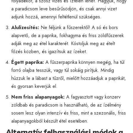
folyadékot, a szósz vizes és íztelen lehet. Hagyjuk, hogy
a paradicsom leve besűrűsödjön, és csak annyi vizet
adjunk hozzá, amennyi feltétlenül szükséges.
Alulízesítés:
Ne féljünk a fűszerektől! A só és bors
alapvető, de a paprika, fokhagyma és friss zöldfűszerek
adják meg az étel karakterét. Kóstoljuk meg az ételt
főzés közben, és igazítsuk az ízeket.
Égett paprika:
A fűszerpaprika könnyen megég, ha túl
forró olajba tesszük, vagy túl sokáig pirítjuk. Mindig
húzzuk le a lábast a tűzről, mielőtt hozzáadjuk a paprikát,
és gyorsan keverjük el.
Nem friss alapanyagok:
A fagyasztott vagy konzerv
zöldbab és paradicsom is használható, de az ízélmény
sosem lesz olyan intenzív és friss, mint a szezonális, friss
alapanyagokból készült étel esetében.
Alternatív felhasználási módok a