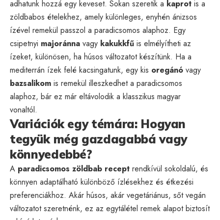
adhatunk hozzá egy keveset. Sokan szeretik a
kaprot
is a
zöldbabos ételekhez, amely különleges, enyhén ánizsos
ízével remekül passzol a paradicsomos alaphoz. Egy
csipetnyi
majoránna
vagy
kakukkfű
is elmélyítheti az
ízeket, különösen, ha húsos változatot készítünk. Ha a
mediterrán ízek felé kacsingatunk, egy kis
oregánó
vagy
bazsalikom
is remekül illeszkedhet a paradicsomos
alaphoz, bár ez már eltávolodik a klasszikus magyar
vonaltól.
Variációk egy témára: Hogyan
tegyük még gazdagabbá vagy
könnyedebbé?
A
paradicsomos zöldbab recept
rendkívül sokoldalú, és
könnyen adaptálható különböző ízlésekhez és étkezési
preferenciákhoz. Akár húsos, akár vegetáriánus, sőt vegán
változatot szeretnénk, ez az egytálétel remek alapot biztosít