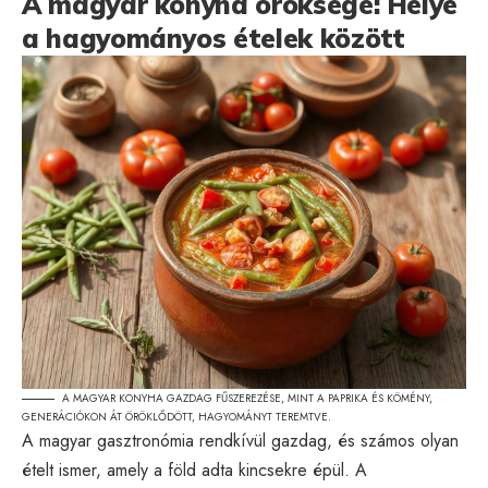
A magyar konyha öröksége: Helye
a hagyományos ételek között
A MAGYAR KONYHA GAZDAG FŰSZEREZÉSE, MINT A PAPRIKA ÉS KÖMÉNY,
GENERÁCIÓKON ÁT ÖRÖKLŐDÖTT, HAGYOMÁNYT TEREMTVE.
A magyar gasztronómia rendkívül gazdag, és számos olyan
ételt ismer, amely a föld adta kincsekre épül. A