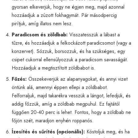
gyorsan elkeverjük, hogy ne égjen meg, majd azonnal
hozzáadjuk a zúzott fokhagymát. Pár másodpercig
pirítjuk, amíg illatos nem lesz.
Paradicsom és zöldbab:
Visszatesszük a lábast a
tűzre, és hozzáadjuk a felkockázott paradicsomot (vagy a
konzervet). Sózzuk, borsozzuk, és ha szükséges, egy
csipet cukorral ellensúlyozzuk a paradicsom savasságát.
Hozzáadjuk a megtisztított zöldbabot is.
Főzés:
Összekeverjük az alapanyagokat, és annyi vizet
öntünk alá, amennyi éppen ellepi a zöldbabot.
Felforraljuk, majd takarékra vesszük a lángot, lefedjük, és
addig főzzük, amíg a zöldbab megpuhul. Ez fajtától
függően 20-40 perc is lehet. Fontos, hogy a zöldbab ne
főjön szét, maradjon enyhén roppanós.
Ízesítés és sűrítés (opcionális):
Kóstoljuk meg, és ha