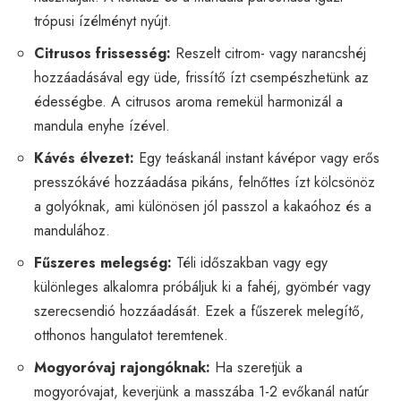
trópusi ízélményt nyújt.
Citrusos frissesség:
Reszelt citrom- vagy narancshéj
hozzáadásával egy üde, frissítő ízt csempészhetünk az
édességbe. A citrusos aroma remekül harmonizál a
mandula enyhe ízével.
Kávés élvezet:
Egy teáskanál instant kávépor vagy erős
presszókávé hozzáadása pikáns, felnőttes ízt kölcsönöz
a golyóknak, ami különösen jól passzol a kakaóhoz és a
mandulához.
Fűszeres melegség:
Téli időszakban vagy egy
különleges alkalomra próbáljuk ki a fahéj, gyömbér vagy
szerecsendió hozzáadását. Ezek a fűszerek melegítő,
otthonos hangulatot teremtenek.
Mogyoróvaj rajongóknak:
Ha szeretjük a
mogyoróvajat, keverjünk a masszába 1-2 evőkanál natúr