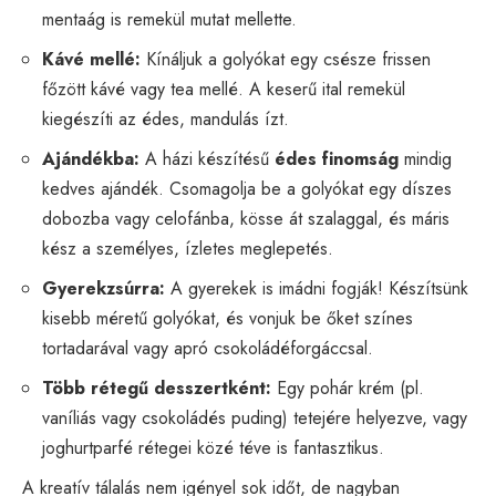
mentaág is remekül mutat mellette.
Kávé mellé:
Kínáljuk a golyókat egy csésze frissen
főzött kávé vagy tea mellé. A keserű ital remekül
kiegészíti az édes, mandulás ízt.
Ajándékba:
A házi készítésű
édes finomság
mindig
kedves ajándék. Csomagolja be a golyókat egy díszes
dobozba vagy celofánba, kösse át szalaggal, és máris
kész a személyes, ízletes meglepetés.
Gyerekzsúrra:
A gyerekek is imádni fogják! Készítsünk
kisebb méretű golyókat, és vonjuk be őket színes
tortadarával vagy apró csokoládéforgáccsal.
Több rétegű desszertként:
Egy pohár krém (pl.
vaníliás vagy csokoládés puding) tetejére helyezve, vagy
joghurtparfé rétegei közé téve is fantasztikus.
A kreatív tálalás nem igényel sok időt, de nagyban