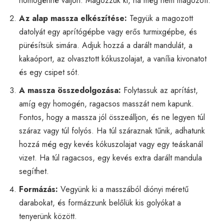
homogénné váljon. Magozzuk ki, ha még nem magozott.
Az alap massza elkészítése:
Tegyük a magozott
datolyát egy aprítógépbe vagy erős turmixgépbe, és
pürésítsük simára. Adjuk hozzá a darált mandulát, a
kakaóport, az olvasztott kókuszolajat, a vanília kivonatot
és egy csipet sót.
A massza összedolgozása:
Folytassuk az aprítást,
amíg egy homogén, ragacsos masszát nem kapunk.
Fontos, hogy a massza jól összeálljon, és ne legyen túl
száraz vagy túl folyós. Ha túl száraznak tűnik, adhatunk
hozzá még egy kevés kókuszolajat vagy egy teáskanál
vizet. Ha túl ragacsos, egy kevés extra darált mandula
segíthet.
Formázás:
Vegyünk ki a masszából diónyi méretű
darabokat, és formázzunk belőlük kis golyókat a
tenyerünk között.