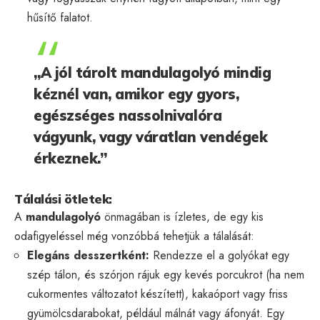
hűsítő falatot.
„A jól tárolt mandulagolyó mindig
kéznél van, amikor egy gyors,
egészséges nassolnivalóra
vágyunk, vagy váratlan vendégek
érkeznek.”
Tálalási ötletek:
A
mandulagolyó
önmagában is ízletes, de egy kis
odafigyeléssel még vonzóbbá tehetjük a tálalását:
Elegáns desszertként:
Rendezze el a golyókat egy
szép tálon, és szórjon rájuk egy kevés porcukrot (ha nem
cukormentes változatot készített), kakaóport vagy friss
gyümölcsdarabokat, például málnát vagy áfonyát. Egy