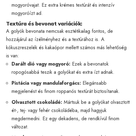
mogyoróvajat. Ez extra krémes textúrát és intenzív
mogyoróízt ad.
Textúra és bevonat variációk:
A golyók bevonata nemcsak esztétikailag fontos, de
hozzájárul az ízélményhez és a textúrához is. A
kókuszreszelék és kakaópor mellett számos más lehetőség
is van:
Darált dió vagy mogyoró:
Ezek a bevonatok
ropogósabbá teszik a golyókat és extra ízt adnak.
Pistácia vagy mandulaforgács:
Elegánsabb
megjelenést és finom roppanós textúrát biztosítanak.
Olvasztott csokoládé:
Mártsuk be a golyókat olvasztott
ét-, tej- vagy fehér csokoládéba, majd hagyjuk
megdermedni. Ez egy dekadens, de rendkívül finom
változat.