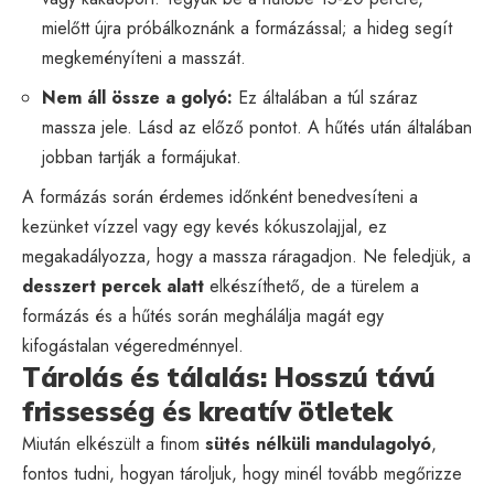
mielőtt újra próbálkoznánk a formázással; a hideg segít
megkeményíteni a masszát.
Nem áll össze a golyó:
Ez általában a túl száraz
massza jele. Lásd az előző pontot. A hűtés után általában
jobban tartják a formájukat.
A formázás során érdemes időnként benedvesíteni a
kezünket vízzel vagy egy kevés kókuszolajjal, ez
megakadályozza, hogy a massza ráragadjon. Ne feledjük, a
desszert percek alatt
elkészíthető, de a türelem a
formázás és a hűtés során meghálálja magát egy
kifogástalan végeredménnyel.
Tárolás és tálalás: Hosszú távú
frissesség és kreatív ötletek
Miután elkészült a finom
sütés nélküli mandulagolyó
,
fontos tudni, hogyan tároljuk, hogy minél tovább megőrizze