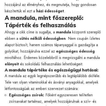
hozzájárul az élményhez, és megmutatja, hogy gondosan
készítettük el ezt a
házi édességet
.
A mandula, mint főszereplő:
Tápérték és felhasználás
Ahogy a cikk címe is sugallja, a
mandula
központi szereplő
ebben a
sütés nélküli édességben
. Nem csupán ízletes
alapot biztosít, hanem számos tápanyaggal is gazdagítja a
golyókat, hozzájárulva ezzel az
egészséges édesség
mivoltához. Érdemes közelebbről is megvizsgálni a mandula
előnyeit
és sokoldalú felhasználási lehetőségeit.
A mandula tápértéke és egészségügyi hatásai:
A mandula az egyik legnépszerűbb és legtáplálóbb dióféle.
Tele van olyan vitaminokkal és ásványi anyagokkal, amelyek
létfontosságúak az emberi szervezet számára:
Egészséges zsírok:
Főként egyszeresen telítetlen
zsírsavakat tartalmaz, amelyek hozzájárulnak a szív- és