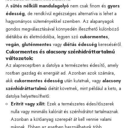
A
sütés nélküli mandulagolyó
nem csak finom és
gyors
édesség
, de rendkívül egészséges alternatíva is lehet a
hagyományos süteményekkel szemben. Az alapanyagok
gondos megválasztásával könnyedén illeszthető különböző
diétákba és életmódokba, legyen szó
cukormentes
,
vegán
,
gluténmentes
vagy
diétás édesség
kereséséről.
Cukormentes és alacsony szénhidráttartalmú
változatok:
Az alapreceptben a datolya a természetes édesítő, amely
rostban gazdag és energiát ad. Azonban azok számára,
akik
cukormentes édesség
után kutatnak, vagy
alacsony
szénhidráttartalmú
diétát követnek, mint például a keto, a
datolya helyettesíthető:
Eritrit vagy xilit:
Ezek a természetes édesítőszerek
nulla vagy minimális kalóriát és szénhidrátot tartalmaznak.
Azonban a kötőanyag szerepét át kell vennie valami
másnak. Ebben az esetben használhatunk több