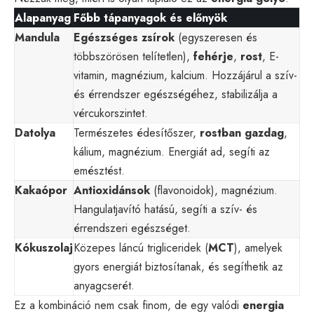
Alapanyag
Főbb tápanyagok és előnyök
Mandula
Egészséges zsírok
(egyszeresen és
többszörösen telítetlen),
fehérje
,
rost
, E-
vitamin, magnézium, kalcium. Hozzájárul a szív-
és érrendszer egészségéhez, stabilizálja a
vércukorszintet.
Datolya
Természetes édesítőszer,
rostban gazdag
,
kálium, magnézium. Energiát ad, segíti az
emésztést.
Kakaópor
Antioxidánsok
(flavonoidok), magnézium.
Hangulatjavító hatású, segíti a szív- és
érrendszeri egészséget.
Kókuszolaj
Közepes láncú trigliceridek (
MCT
), amelyek
gyors energiát biztosítanak, és segíthetik az
anyagcserét.
Ez a kombináció nem csak finom, de egy valódi
energia