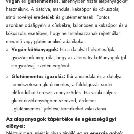
vegán
és
gluténmentes
, amennyiben tiszta alapanyagokat
használunk. A datolya, mandula, kakaópor és kókuszolaj
mind növényi eredetűek és gluténmentesek. Fontos
azonban odafigyelni a címkékre, különösen a kakaópor és a
kókuszolaj esetében, hogy ne tartalmazzanak rejtett állati
eredetű vagy gluténtartalmú adalékokat.
Vegán kötőanyagok:
Ha a datolyát helyettesítjük,
győződjünk meg róla, hogy az alternatív kötőanyagok (pl.
mogyoróvaj) szintén vegánok.
Gluténmentes igazolás:
Bár a mandula és a datolya
természetesen gluténmentes, a feldolgozás során
előfordulhat keresztszennyeződés. Ha valaki súlyos
gluténérzékenységben szenved, érdemes
„gluténmentes” jelölésű termékeket választania.
Az alapanyagok tápértéke és egészségügyi
előnyei:
Nézzük meg, miért is olyan tápláló ez az
energia golyó
: