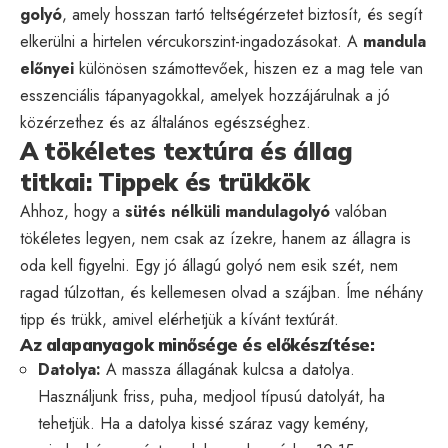
golyó
, amely hosszan tartó teltségérzetet biztosít, és segít
elkerülni a hirtelen vércukorszint-ingadozásokat. A
mandula
előnyei
különösen számottevőek, hiszen ez a mag tele van
esszenciális tápanyagokkal, amelyek hozzájárulnak a jó
közérzethez és az általános egészséghez.
A tökéletes textúra és állag
titkai: Tippek és trükkök
Ahhoz, hogy a
sütés nélküli mandulagolyó
valóban
tökéletes legyen, nem csak az ízekre, hanem az állagra is
oda kell figyelni. Egy jó állagú golyó nem esik szét, nem
ragad túlzottan, és kellemesen olvad a szájban. Íme néhány
tipp és trükk, amivel elérhetjük a kívánt textúrát.
Az alapanyagok minősége és előkészítése:
Datolya:
A massza állagának kulcsa a datolya.
Használjunk friss, puha, medjool típusú datolyát, ha
tehetjük. Ha a datolya kissé száraz vagy kemény,