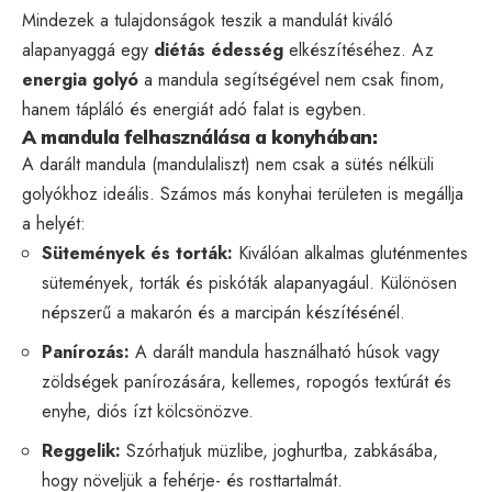
Mindezek a tulajdonságok teszik a mandulát kiváló
alapanyaggá egy
diétás édesség
elkészítéséhez. Az
energia golyó
a mandula segítségével nem csak finom,
hanem tápláló és energiát adó falat is egyben.
A mandula felhasználása a konyhában:
A darált mandula (mandulaliszt) nem csak a sütés nélküli
golyókhoz ideális. Számos más konyhai területen is megállja
a helyét:
Sütemények és torták:
Kiválóan alkalmas gluténmentes
sütemények, torták és piskóták alapanyagául. Különösen
népszerű a makarón és a marcipán készítésénél.
Panírozás:
A darált mandula használható húsok vagy
zöldségek panírozására, kellemes, ropogós textúrát és
enyhe, diós ízt kölcsönözve.
Reggelik:
Szórhatjuk müzlibe, joghurtba, zabkásába,
hogy növeljük a fehérje- és rosttartalmát.