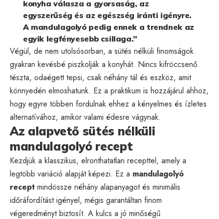
konyha válasza a gyorsaság, az
egyszerűség és az egészség iránti igényre.
A mandulagolyó pedig ennek a trendnek az
egyik legfényesebb csillaga.”
Végül, de nem utolsósorban, a sütés nélküli finomságok
gyakran kevésbé piszkolják a konyhát. Nincs kifröccsenő
tészta, odaégett tepsi, csak néhány tál és eszköz, amit
könnyedén elmoshatunk. Ez a praktikum is hozzájárul ahhoz,
hogy egyre többen fordulnak ehhez a kényelmes és ízletes
alternatívához, amikor valami édesre vágynak.
Az alapvető sütés nélküli
mandulagolyó recept
Kezdjük a klasszikus, elronthatatlan recepttel, amely a
legtöbb variáció alapját képezi. Ez a
mandulagolyó
recept
mindössze néhány alapanyagot és minimális
időráfordítást igényel, mégis garantáltan finom
végeredményt biztosít. A kulcs a jó minőségű