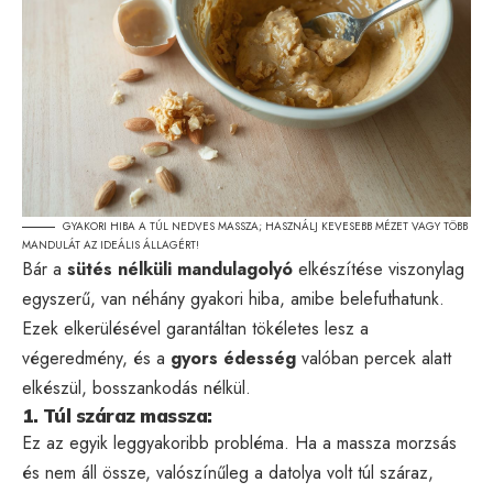
GYAKORI HIBA A TÚL NEDVES MASSZA; HASZNÁLJ KEVESEBB MÉZET VAGY TÖBB
MANDULÁT AZ IDEÁLIS ÁLLAGÉRT!
Bár a
sütés nélküli mandulagolyó
elkészítése viszonylag
egyszerű, van néhány gyakori hiba, amibe belefuthatunk.
Ezek elkerülésével garantáltan tökéletes lesz a
végeredmény, és a
gyors édesség
valóban percek alatt
elkészül, bosszankodás nélkül.
1. Túl száraz massza:
Ez az egyik leggyakoribb probléma. Ha a massza morzsás
és nem áll össze, valószínűleg a datolya volt túl száraz,