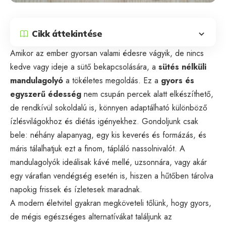
Cikk áttekintése
Amikor az ember gyorsan valami édesre vágyik, de nincs
kedve vagy ideje a sütő bekapcsolására, a
sütés nélküli
mandulagolyó
a tökéletes megoldás. Ez a
gyors és
egyszerű édesség
nem csupán percek alatt elkészíthető,
de rendkívül sokoldalú is, könnyen adaptálható különböző
ízlésvilágokhoz és diétás igényekhez. Gondoljunk csak
bele: néhány alapanyag, egy kis keverés és formázás, és
máris tálalhatjuk ezt a finom, tápláló nassolnivalót. A
mandulagolyók ideálisak kávé mellé, uzsonnára, vagy akár
egy váratlan vendégség esetén is, hiszen a hűtőben tárolva
napokig frissek és ízletesek maradnak.
A modern életvitel gyakran megköveteli tőlünk, hogy gyors,
de mégis egészséges alternatívákat találjunk az