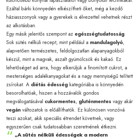
különösebb konyhai tapasztalatot vagy bonyolult technikákat.
Ezáltal bárki könnyedén elkészítheti őket, még a kezdő
háziasszonyok vagy a gyerekek is élvezettel vehetnek részt
az alkotásban.
Egy másik jelentős szempont az
egészségtudatosság
.
Sok sütés nélküli recept, mint például a
mandulagolyó
,
alapvetően természetes, feldolgozatlan alapanyagokból
készül, mint a magvak, aszalt gyümölcsök és kakaó. Ez
lehetőséget ad arra, hogy elkerüljük a finomított cukrot, a
mesterséges adalékanyagokat és a nagy mennyiségű telített
zsírokat. A
diétás édesség
kategóriába is könnyedén
besorolhatóak, hiszen a hozzávalók gondos
megválogatásával
cukormentes
,
gluténmentes
vagy akár
vegán
változatok is előállíthatók. Ez különösen vonzóvá
teszi azokat, akik speciális étrendet követnek, vagy
egyszerűen csak tudatosabban szeretnének étkezni.
„A sütés nélküli édességek a modern