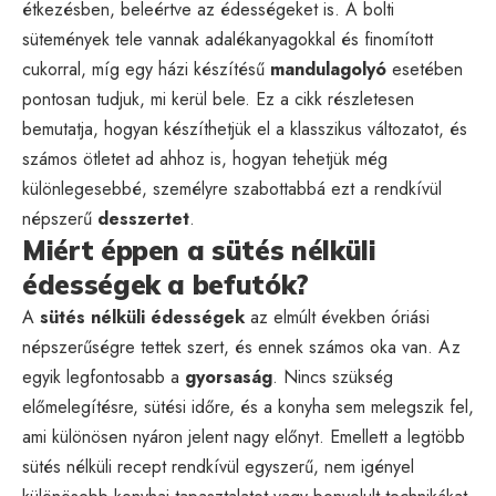
étkezésben, beleértve az édességeket is. A bolti
sütemények tele vannak adalékanyagokkal és finomított
cukorral, míg egy házi készítésű
mandulagolyó
esetében
pontosan tudjuk, mi kerül bele. Ez a cikk részletesen
bemutatja, hogyan készíthetjük el a klasszikus változatot, és
számos ötletet ad ahhoz is, hogyan tehetjük még
különlegesebbé, személyre szabottabbá ezt a rendkívül
népszerű
desszertet
.
Miért éppen a sütés nélküli
édességek a befutók?
A
sütés nélküli édességek
az elmúlt években óriási
népszerűségre tettek szert, és ennek számos oka van. Az
egyik legfontosabb a
gyorsaság
. Nincs szükség
előmelegítésre, sütési időre, és a konyha sem melegszik fel,
ami különösen nyáron jelent nagy előnyt. Emellett a legtöbb
sütés nélküli recept rendkívül egyszerű, nem igényel