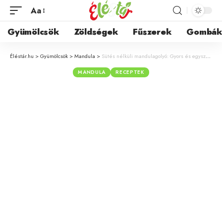
Aa
Gyümölcsök
Zöldségek
Fűszerek
Gombá
Éléstár.hu
>
Gyümölcsök
>
Mandula
>
Sütés nélküli mandulagolyó: Gyors és egyszerű édesség percek alatt
MANDULA
RECEPTEK