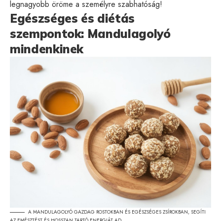
legnagyobb öröme a személyre szabhatóság!
Egészséges és diétás
szempontok: Mandulagolyó
mindenkinek
A MANDULAGOLYÓ GAZDAG ROSTOKBAN ÉS EGÉSZSÉGES ZSÍROKBAN, SEGÍTI
AZ EMÉSZTÉST ÉS HOSSZAN TARTÓ ENERGIÁT AD.