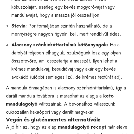
kókuszolajat, esetleg egy kevés mogyoróvajat vagy
mandulavajat, hogy a massza jól összeálljon.
Stevia:
Por formájában szintén használható, de a
mennyiségre nagyon figyelni kell, mert rendkívül édes.
Alacsony szénhidráttartalmú kötőanyagok:
Ha a
datolyát teljesen elhagyjuk, szükségünk lesz egy olyan
összetevőre, ami összetartja a masszát. Ilyen lehet a
krémes mandulavaj, kesudióvaj vagy akár egy kevés
avokádó (utóbbi semleges ízű, de krémes textúrát ad).
A mandula önmagában is alacsony szénhidráttartalmú, így a
darált mandula továbbra is maradhat az alapja a
keto
mandulagolyó
változatnak. A bevonathoz válasszunk
cukrozatlan kakaóport vagy darált magvakat.
Vegán és gluténmentes alternatívák:
A jó hír az, hogy az alap
mandulagolyó recept
már eleve