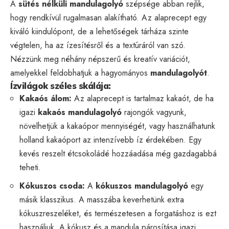
A
sütés nélküli mandulagolyó
szépsége abban rejlik,
hogy rendkívül rugalmasan alakítható. Az alaprecept egy
kiváló kiindulópont, de a lehetőségek tárháza szinte
végtelen, ha az ízesítésről és a textúráról van szó.
Nézzünk meg néhány népszerű és kreatív variációt,
amelyekkel feldobhatjuk a hagyományos
mandulagolyót
.
Ízvilágok széles skálája:
Kakaós álom:
Az alaprecept is tartalmaz kakaót, de ha
igazi
kakaós mandulagolyó
rajongók vagyunk,
növelhetjük a kakaópor mennyiségét, vagy használhatunk
holland kakaóport az intenzívebb íz érdekében. Egy
kevés reszelt étcsokoládé hozzáadása még gazdagabbá
teheti.
Kókuszos csoda:
A
kókuszos mandulagolyó
egy
másik klasszikus. A masszába keverhetünk extra
kókuszreszeléket, és természetesen a forgatáshoz is ezt
használjuk. A kókusz és a mandula párosítása igazi