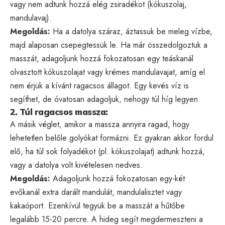
vagy nem adtunk hozzá elég zsiradékot (kókuszolaj,
mandulavaj).
Megoldás:
Ha a datolya száraz, áztassuk be meleg vízbe,
majd alaposan csepegtessük le. Ha már összedolgoztuk a
masszát, adagoljunk hozzá fokozatosan egy teáskanál
olvasztott kókuszolajat vagy krémes mandulavajat, amíg el
nem érjük a kívánt ragacsos állagot. Egy kevés víz is
segíthet, de óvatosan adagoljuk, nehogy túl híg legyen.
2. Túl ragacsos massza:
A másik véglet, amikor a massza annyira ragad, hogy
lehetetlen belőle golyókat formázni. Ez gyakran akkor fordul
elő, ha túl sok folyadékot (pl. kókuszolajat) adtunk hozzá,
vagy a datolya volt kivételesen nedves.
Megoldás:
Adagoljunk hozzá fokozatosan egy-két
evőkanál extra darált mandulát, mandulalisztet vagy
kakaóport. Ezenkívül tegyük be a masszát a hűtőbe
legalább 15-20 percre. A hideg segít megdermeszteni a