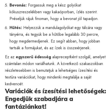
Bevonás:
Forgassuk meg a kész golyókat
kókuszreszelékben vagy kakaóporban, ízlés szerint.
Préseljük rájuk finoman, hogy a bevonat jól tapadjon.
Hűtés:
Helyezzük a mandulagolyókat egy tálcára vagy
tányérra, és tegyük be a hűtőbe legalább 30 percre,
hogy megdermedjenek. Ez segít abban, hogy jobban
tartsák a formájukat, és az ízek is összeérjenek.
Ez az
egyszerű édesség
alapreceptként szolgál, amelyet
számtalan módon variálhatunk. A következő szakaszokban
részletesebben is bemutatjuk a lehetséges ízesítési és
textúra variációkat, hogy mindenki megtalálja a saját
kedvencét.
Variációk és ízesítési lehetőségek:
Engedjük szabadjára a
fantáziánkat!