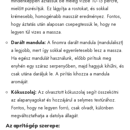
mindenképpen áztassuk be meleg vízbe 10-15 percre,
mielőtt pürésítjük. Ez lágyítja a rostokat, és sokkal
krémesebb, homogénabb masszát eredményez. Fontos,
hogy áztatás után alaposan csepegtessük le, hogy ne
legyen túl vizes a massza.
Darált mandula:
A finomra darált mandula (mandulaliszt)
a legjobb, mert így sokkal egyenletesebb lesz a massza.
Ha egész mandulát használunk, előbb pirítsuk meg
enyhén egy száraz serpenyőben, majd hagyjuk kihűlni, és
csak utána daráljuk le. A pirítás kihozza a mandula
aromáját.
Kókuszolaj:
Az olvasztott kókuszolaj segít összekötni
az alapanyagokat és hozzájárul a selymes textúrához.
Fontos, hogy ne legyen forró, csak olvadt, különben
megváltoztathatja a datolya állagát.
Az aprítógép szerepe: