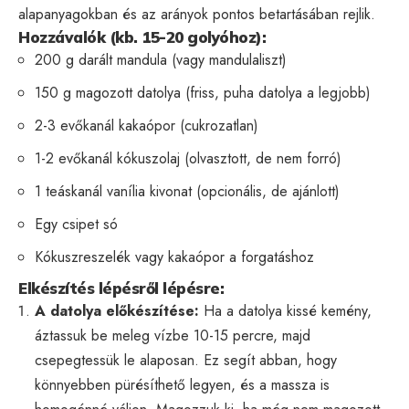
alapanyagokban és az arányok pontos betartásában rejlik.
Hozzávalók (kb. 15-20 golyóhoz):
200 g darált mandula (vagy mandulaliszt)
150 g magozott datolya (friss, puha datolya a legjobb)
2-3 evőkanál kakaópor (cukrozatlan)
1-2 evőkanál kókuszolaj (olvasztott, de nem forró)
1 teáskanál vanília kivonat (opcionális, de ajánlott)
Egy csipet só
Kókuszreszelék vagy kakaópor a forgatáshoz
Elkészítés lépésről lépésre:
A datolya előkészítése:
Ha a datolya kissé kemény,
áztassuk be meleg vízbe 10-15 percre, majd
csepegtessük le alaposan. Ez segít abban, hogy
könnyebben pürésíthető legyen, és a massza is