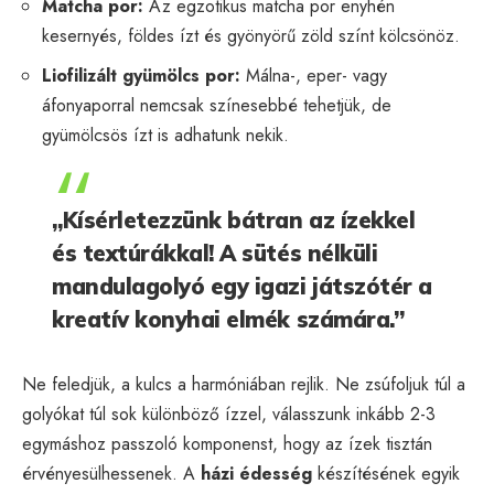
Matcha por:
Az egzotikus matcha por enyhén
kesernyés, földes ízt és gyönyörű zöld színt kölcsönöz.
Liofilizált gyümölcs por:
Málna-, eper- vagy
áfonyaporral nemcsak színesebbé tehetjük, de
gyümölcsös ízt is adhatunk nekik.
„Kísérletezzünk bátran az ízekkel
és textúrákkal! A sütés nélküli
mandulagolyó egy igazi játszótér a
kreatív konyhai elmék számára.”
Ne feledjük, a kulcs a harmóniában rejlik. Ne zsúfoljuk túl a
golyókat túl sok különböző ízzel, válasszunk inkább 2-3
egymáshoz passzoló komponenst, hogy az ízek tisztán
érvényesülhessenek. A
házi édesség
készítésének egyik