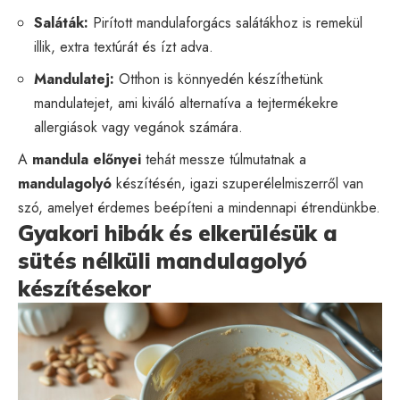
Saláták:
Pirított mandulaforgács salátákhoz is remekül
illik, extra textúrát és ízt adva.
Mandulatej:
Otthon is könnyedén készíthetünk
mandulatejet, ami kiváló alternatíva a tejtermékekre
allergiások vagy vegánok számára.
A
mandula előnyei
tehát messze túlmutatnak a
mandulagolyó
készítésén, igazi szuperélelmiszerről van
szó, amelyet érdemes beépíteni a mindennapi étrendünkbe.
Gyakori hibák és elkerülésük a
sütés nélküli mandulagolyó
készítésekor