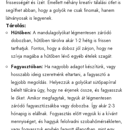
frissességét és ízét. Emellett néhány kreatív tálalási ötlet is
segíthet abban, hogy a golyók ne csak finomak, hanem
látványosak is legyenek.
Tárolás:
Hűtőben:
A mandulagolyókat légmentesen záródó
dobozban, hűtőben tárolva akár 1-2 hétig is frissen
tarthatjuk. Fontos, hogy a doboz jól zárjon, hogy ne
szívja magába a hűtőben lévő egyéb ételek szagát.
Fagyasztóban:
Ha nagyobb adagot készítünk, vagy
hosszabb ideig szeretnénk eltartani, a fagyasztó a
legjobb megoldás. Helyezzük a golyókat sütőpapírral
bélelt tálcára úgy, hogy ne érjenek össze, és fagyasszuk
le őket. Amikor megfagytak, tegyük át légmentesen
záródó fagyasztózsákba vagy dobozba. Így akár 2-3
hónapig is elállnak. Fogyasztás előtt vegyük ki a kívánt
mennyiséget, és hagyjuk felolvadni szobahőmérsékleten,
vagy fogyasszuk enyhén fagyott állapotban, mint egy