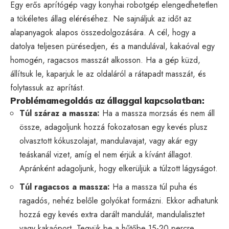
Egy erős aprítógép vagy konyhai robotgép elengedhetetlen
a tökéletes állag eléréséhez. Ne sajnáljuk az időt az
alapanyagok alapos összedolgozására. A cél, hogy a
datolya teljesen pürésedjen, és a mandulával, kakaóval egy
homogén, ragacsos masszát alkosson. Ha a gép küzd,
állítsuk le, kaparjuk le az oldaláról a rátapadt masszát, és
folytassuk az aprítást.
Problémamegoldás az állaggal kapcsolatban:
Túl száraz a massza:
Ha a massza morzsás és nem áll
össze, adagoljunk hozzá fokozatosan egy kevés plusz
olvasztott kókuszolajat, mandulavajat, vagy akár egy
teáskanál vizet, amíg el nem érjük a kívánt állagot.
Apránként adagoljunk, hogy elkerüljük a túlzott lágyságot.
Túl ragacsos a massza:
Ha a massza túl puha és
ragadós, nehéz belőle golyókat formázni. Ekkor adhatunk
hozzá egy kevés extra darált mandulát, mandulalisztet
vagy kakaóport. Tegyük be a hűtőbe 15-20 percre,