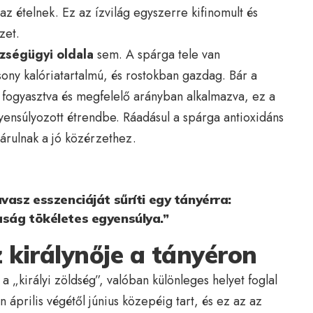
az ételnek. Ez az ízvilág egyszerre kifinomult és
zet.
zségügyi oldala
sem. A spárga tele van
sony kalóriatartalmú, és rostokban gazdag. Bár a
l fogyasztva és megfelelő arányban alkalmazva, ez a
gyensúlyozott étrendbe. Ráadásul a spárga antioxidáns
járulnak a jó közérzethez.
vasz esszenciáját sűríti egy tányérra:
aság tökéletes egyensúlya.”
 királynője a tányéron
 „királyi zöldség”, valóban különleges helyet foglal
 április végétől június közepéig tart, és ez az az