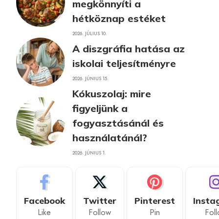
megkönnyíti a
hétköznap estéket
2026. JÚLIUS 10.
A diszgráfia hatása az
iskolai teljesítményre
2026. JÚNIUS 15.
Kókuszolaj: mire
figyeljünk a
fogyasztásánál és
használatánál?
2026. JÚNIUS 1.
Facebook
Twitter
Pinterest
Insta
Like
Follow
Pin
Fol