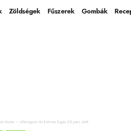
k
Zöldségek
Fűszerek
Gombák
Rece
gás tészta – villámgyors és krémes fogás 20 perc alatt