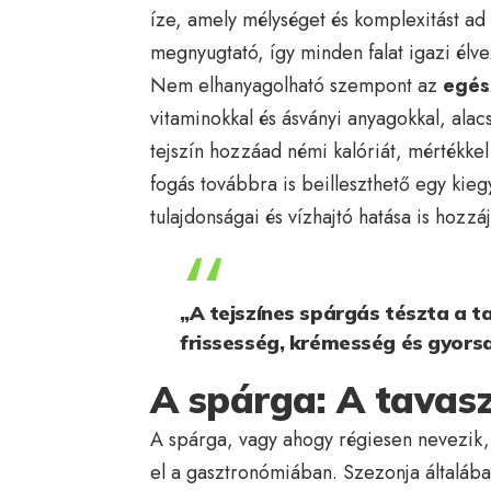
íze, amely mélységet és komplexitást ad 
megnyugtató, így minden falat igazi élve
Nem elhanyagolható szempont az
egés
vitaminokkal és ásványi anyagokkal, alac
tejszín hozzáad némi kalóriát, mértékke
fogás továbbra is beilleszthető egy kie
tulajdonságai és vízhajtó hatása is hozzá
„A tejszínes spárgás tészta a ta
frissesség, krémesség és gyors
A spárga: A tavasz
A spárga, vagy ahogy régiesen nevezik, a
el a gasztronómiában. Szezonja általában