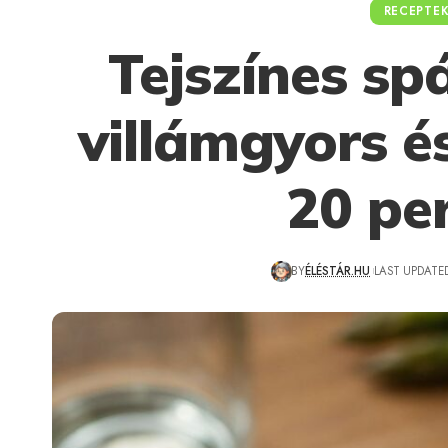
RECEPTE
Tejszínes sp
villámgyors é
20 per
BY
ÉLÉSTÁR.HU
LAST UPDATED