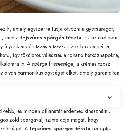
étezik, amely egyszerre tudja ötvözni a gyorsaságot,
et, mint a
tejszínes spárgás tészta
. Ez az étel nem
 ínycsiklandó utazás a tavaszi ízek birodalmába,
hető, így tökéletes választás a rohanó hétköznapokra,
lkalomra is. A spárga frissessége, a krémes szósz
gy olyan harmonikus egységet alkot, amely garantáltan
zívebb, és minden pillanatát érdemes kihasználni.
gós zöld spárgával, szinte adja magát, hogy
 zöldséget. A
tejszínes spárgás tészta
receptje