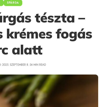
K
SPÁRGA
árgás tészta –
s krémes fogás
c alatt
: 2025. SZEPTEMBER 8.
34 MIN READ