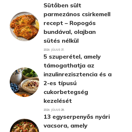
Sütőben sült
parmezános csirkemell
recept – Ropogós
bundával, olajban
sütés nélkül
2026. JÚLIUS 31.
5 szuperétel, amely
támogathatja az
inzulinrezisztencia és a
2-es típusú
cukorbetegség
kezelését
2026. JÚLIUS 28.
13 egyserpenyős nyári
vacsora, amely