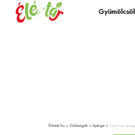
Gyümölcsö
Éléstár.hu
>
Zöldségek
>
Spárga
>
Tejszínes spár