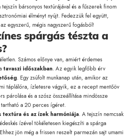
tejszín bársonyos textúrájával és a fűszerek finom
sztronómiai élményt nyújt. Fedezzük fel együtt,
az egyszerű, mégis nagyszerű fogásból!
zínes spárgás tészta a
s?
életlen. Számos előnye van, amiért érdemes
 a
tavaszi időszakban
. Az egyik legfőbb érv
hetőség
. Egy zsúfolt munkanap után, amikor az
mi táplálóra, ízletesre vágyik, ez a recept mentőöv
ors párolása és a szósz összeállítása mindössze
tartható a 20 perces ígéret.
 textúra és az ízek harmóniája
. A tejszín nemcsak
édeskés ízével tökéletesen kiegészíti a spárga
 Ehhez jön még a frissen reszelt parmezán sajt umami