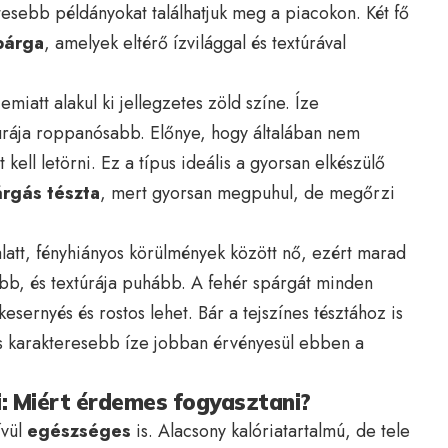
tesebb példányokat találhatjuk meg a piacokon. Két fő
párga
, amelyek eltérő ízvilággal és textúrával
iatt alakul ki jellegzetes zöld színe. Íze
túrája roppanósabb. Előnye, hogy általában nem
 kell letörni. Ez a típus ideális a gyorsan elkészülő
árgás tészta
, mert gyorsan megpuhul, de megőrzi
latt, fényhiányos körülmények között nő, ezért marad
bb, és textúrája puhább. A fehér spárgát minden
esernyés és rostos lehet. Bár a tejszínes tésztához is
és karakteresebb íze jobban érvényesül ebben a
i: Miért érdemes fogyasztani?
ívül
egészséges
is. Alacsony kalóriatartalmú, de tele