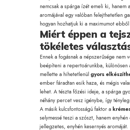
nemcsak a spárga ízét emeli ki, hanem a 
aromájával egy valóban felejthetetlen ga
hogyan hozhatjuk ki a maximumot ebből 
Miért éppen a tejs
tökéletes választá
Ennek a fogásnak a népszerűsége nem v
beépíteni a repertoárunkba, különösen
mellette a hihetetlenül
gyors elkészít
ember fáradtan esik haza, és mégis vala
lehet. A tészta főzési ideje, a spárga gy
néhány percet vesz igénybe, így tényleg 
A másik kulcsfontosságú faktor a
krémes
selymessé teszi a szószt, hanem enyhén 
jellegzetes, enyhén kesernyés aromáját.