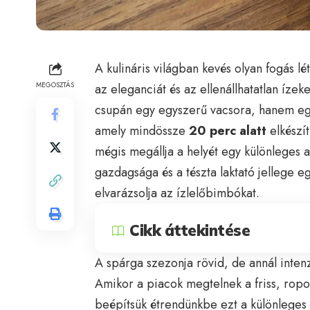
A kulináris világban kevés olyan fogás l
MEGOSZTÁS
az eleganciát és az ellenállhatatlan ízek
csupán egy egyszerű vacsora, hanem egy
amely mindössze
20 perc alatt
elkészít
mégis megállja a helyét egy különleges a
gazdagsága és a tészta laktató jellege e
elvarázsolja az ízlelőbimbókat.
Cikk áttekintése
A spárga szezonja rövid, de annál inten
Amikor a piacok megtelnek a friss, ropo
beépítsük étrendünkbe ezt a különleges