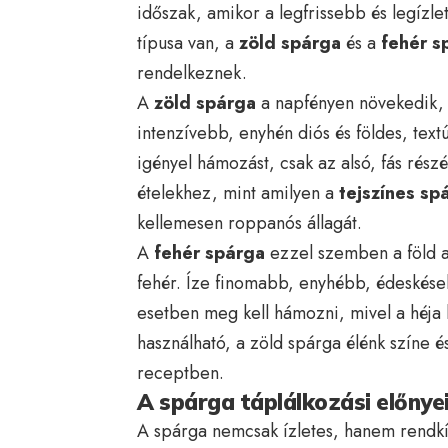
időszak, amikor a legfrissebb és legízle
típusa van, a
zöld spárga
és a
fehér s
rendelkeznek.
A
zöld spárga
a napfényen növekedik, em
intenzívebb, enyhén diós és földes, tex
igényel hámozást, csak az alsó, fás részét
ételekhez, mint amilyen a
tejszínes sp
kellemesen roppanós állagát.
A
fehér spárga
ezzel szemben a föld a
fehér. Íze finomabb, enyhébb, édeskése
esetben meg kell hámozni, mivel a héja k
használható, a zöld spárga élénk színe 
receptben.
A spárga táplálkozási előnye
A spárga nemcsak ízletes, hanem rendk