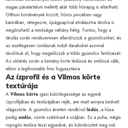
magas páratartalom mellett) akár több hónapig is eltartható.
Otthoni körülmények között, hűvös pincében vagy
kamrában, rétegezve, újságpapírral elválasztva tárolva is
megőrizhető a minősége néhány hétig. Fontos, hogy a
tárolás során rendszeresen ellenőrizzük a gyümölcsöket, és
az esetlegesen romlásnak indult darabokat azonnal
távolítsuk el, hogy megelőzzük a többi gyümölcs fertőzését.
Az utóérés során a kemény körte lédússá és omlóssá válik,
ekkor a legfinomabb friss fogyasztásra.
Az ízprofil és a Vilmos körte
textúrája
A
Vilmos körte
igazi különlegessége az egyedi
ízprofiljában és textúrájában rejlik, ami miatt annyira kedvelt
világszerte. A gyümölcs éretten rendkívül
lédús
, a húsa
pedig
omlós
, szinte szétolvad a szájban. Ez a puha, mégis
ropogós textúra teszi egyedivé, és különbözteti meg sok