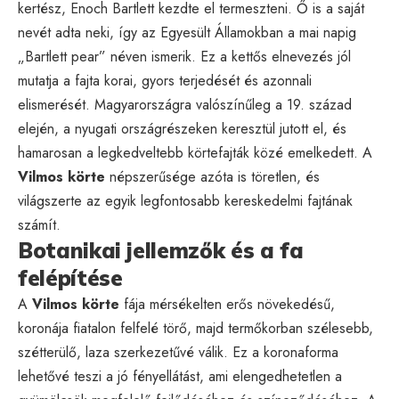
kertész, Enoch Bartlett kezdte el termeszteni. Ő is a saját
nevét adta neki, így az Egyesült Államokban a mai napig
„Bartlett pear” néven ismerik. Ez a kettős elnevezés jól
mutatja a fajta korai, gyors terjedését és azonnali
elismerését. Magyarországra valószínűleg a 19. század
elején, a nyugati országrészeken keresztül jutott el, és
hamarosan a legkedveltebb körtefajták közé emelkedett. A
Vilmos körte
népszerűsége azóta is töretlen, és
világszerte az egyik legfontosabb kereskedelmi fajtának
számít.
Botanikai jellemzők és a fa
felépítése
A
Vilmos körte
fája mérsékelten erős növekedésű,
koronája fiatalon felfelé törő, majd termőkorban szélesebb,
szétterülő, laza szerkezetűvé válik. Ez a koronaforma
lehetővé teszi a jó fényellátást, ami elengedhetetlen a