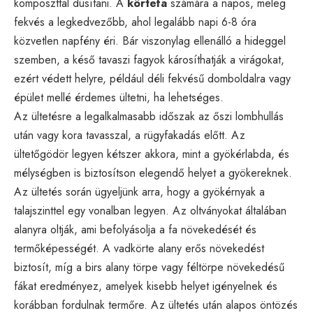
komposzttal dúsítani. A
körtefa
számára a napos, meleg
fekvés a legkedvezőbb, ahol legalább napi 6-8 óra
közvetlen napfény éri. Bár viszonylag ellenálló a hideggel
szemben, a késő tavaszi fagyok károsíthatják a virágokat,
ezért védett helyre, például déli fekvésű domboldalra vagy
épület mellé érdemes ültetni, ha lehetséges.
Az ültetésre a legalkalmasabb időszak az őszi lombhullás
után vagy kora tavasszal, a rügyfakadás előtt. Az
ültetőgödör legyen kétszer akkora, mint a gyökérlabda, és
mélységben is biztosítson elegendő helyet a gyökereknek.
Az ültetés során ügyeljünk arra, hogy a gyökérnyak a
talajszinttel egy vonalban legyen. Az oltványokat általában
alanyra oltják, ami befolyásolja a fa növekedését és
termőképességét. A vadkörte alany erős növekedést
biztosít, míg a birs alany törpe vagy féltörpe növekedésű
fákat eredményez, amelyek kisebb helyet igényelnek és
korábban fordulnak termőre. Az ültetés után alapos öntözés