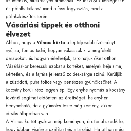
az intenzív, muskotályos aromának. Ez teszi őt különlegessé
és pótolhatatlanná mind a friss fogyasztás, mind a
pálinkakészítés terén.
Vásárlási tippek és otthoni
élvezet
Ahhoz, hogy a
Vilmos körte
a legteljesebb ízélményt
nyújtsa, fontos tudni, hogyan válasszuk ki a megfelelő
darabokat, és hogyan érlelhetjük, tárolhatjuk őket otthon.
Vásárláskor keressük azokat a körtéket, amelyek héja sima,
sértetlen, és a fajtára jellemző zöldes-sárga színű. Kerüljük
a zúzódott, puha foltos vagy penészes gyümölcsöket. A
kocsány körüli rész legyen ép. Egy enyhe nyomás a kocsány
tövénél segíthet eldönteni az érettséget: ha enyhén
benyomható, de a gyümölcs teste még kemény, akkor
ideális állapotban van.
A Vilmos körtét gyakran még keményen, éretlenül szedik le,
hogy jobban viselje a szállítást és a tárolást. Ha otthon még