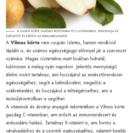
A VILMOS KÖRTE GAZDAG ROSTOKBAN ÉS C-VITAMINBAN, TÁMOGATJA AZ
EMÉSZTÉST ÉS ERŐSÍTI AZ IMMUNRENDSZERT.
A
Vilmos körte
nem csupán ízletes, hanem rendkívül
tápláló is, és számos egészségügyi előnnyel jár a szervezet
számára. Magas víztartalma miatt kiválóan hidratál,
különösen a meleg nyári napokon. Jelentős mennyiségű
élelmi rostot tartalmaz, ami hozzájárul az emésztőrendszer
egészségéhez, segíti a bélműködést, megelőzi a
székrekedést, és hozzájárul a teltségérzethez, ami a
testsúlykontrollban is segíthet.
A vitaminok és ásványi anyagok tekintetében a Vilmos körte
gazdag C-vitaminban, ami erősíti az immunrendszert és
antioxidáns hatású. Tartalmaz K-vitamint is, ami fontos a
véralvadáshoz és a csontok egészségéhez, valamint kisebb