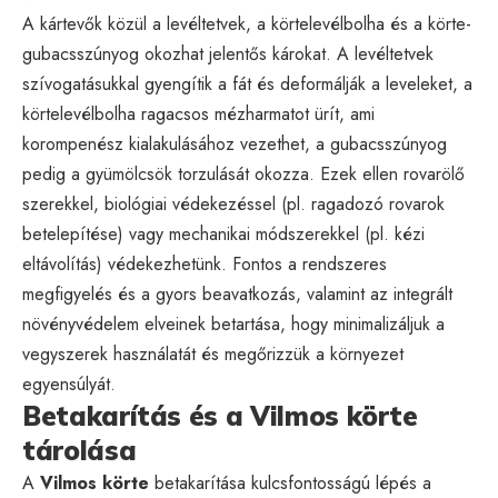
A kártevők közül a levéltetvek, a körtelevélbolha és a körte-
gubacsszúnyog okozhat jelentős károkat. A levéltetvek
szívogatásukkal gyengítik a fát és deformálják a leveleket, a
körtelevélbolha ragacsos mézharmatot ürít, ami
korompenész kialakulásához vezethet, a gubacsszúnyog
pedig a gyümölcsök torzulását okozza. Ezek ellen rovarölő
szerekkel, biológiai védekezéssel (pl. ragadozó rovarok
betelepítése) vagy mechanikai módszerekkel (pl. kézi
eltávolítás) védekezhetünk. Fontos a rendszeres
megfigyelés és a gyors beavatkozás, valamint az integrált
növényvédelem elveinek betartása, hogy minimalizáljuk a
vegyszerek használatát és megőrizzük a környezet
egyensúlyát.
Betakarítás és a Vilmos körte
tárolása
A
Vilmos körte
betakarítása kulcsfontosságú lépés a