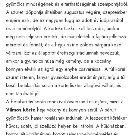
gyümölcs minőségének és eltarthatóságának szempontjából.
A szüret időpontja általában augusztus végére, szeptember
elejére esik, de ez nagyban függ az adott év időjárásától
és a termőhelytől. A körtéket akkor kell leszedni, amikor
még nem teljesen érettek, de már elérték a fajtára jellemző
méretet és formát, és a héjuk színe zöldes-sárgára kezd
változni. Ezt az állapotot érettségi stádiumnak nevezzük,
amikor a gyümölcs húsa még kemény, de a kocsány
könnyen elválik az ágtól egy enyhe csavarással. A túl korai
szüret íztelen, fanyar gyümölcsöket eredményez, míg a túl
késői betakarítás során a körte lisztes állagúvá válhat, és
nem tárolható jól.
A betakarítás során rendkívül óvatosan kell eljárni, mivel a
Vilmos körte
héja vékony és könnyen sérül. A sérült
gyümölcsök hamar romlásnak indulnak. A leszedett körtéket
hűvös, sötét, jól szellőző helyen kell tárolni. A hűtőházban,
kontrollált körülmények között (alacsony hőmérséklet és