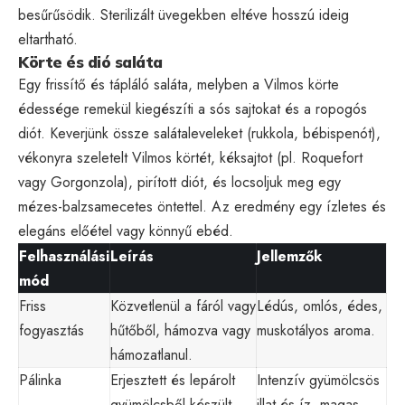
besűrűsödik. Sterilizált üvegekben eltéve hosszú ideig
eltartható.
Körte és dió saláta
Egy frissítő és tápláló saláta, melyben a Vilmos körte
édessége remekül kiegészíti a sós sajtokat és a ropogós
diót. Keverjünk össze salátaleveleket (rukkola, bébispenót),
vékonyra szeletelt Vilmos körtét, kéksajtot (pl. Roquefort
vagy Gorgonzola), pirított diót, és locsoljuk meg egy
mézes-balzsamecetes öntettel. Az eredmény egy ízletes és
elegáns előétel vagy könnyű ebéd.
Felhasználási
Leírás
Jellemzők
mód
Friss
Közvetlenül a fáról vagy
Lédús, omlós, édes,
fogyasztás
hűtőből, hámozva vagy
muskotályos aroma.
hámozatlanul.
Pálinka
Erjesztett és lepárolt
Intenzív gyümölcsös
gyümölcsből készült
illat és íz, magas