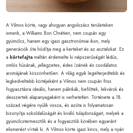
A Vilmos körte, vagy ahogyan angolszász területeken
ismerik, a Williams Bon Chrétien, nem csupán egy
gyümölcs, hanem egy igazi gasztronómiai ikon, mely
generációk óta hódítja meg a kerteket és az asztalokat. Ez
a
körtefajta
méltán érdemelte ki népszerűségét lédús,
omlós húsának, jellegzetes, édes ízének és csodálatos
aromájának köszönhetően. A világ egyik legelterjedtebb és
legkedveltebb körtéjeként a Vilmos nem csupán friss
fogyasztásra ideális, hanem pálinkák, befőttek, lekvárok és
desszertek alapanyagaként is verhetetlen. Története a 18.
század végére nyúlik vissza, és azóta is folyamatosan
bizonyítja sokoldalúságát és kiváló tulajdonságait, melyek a
gyümölcstermesztők és a fogyasztók körében egyaránt
elismerést vívtak ki. A Vilmos körte igazi kincs, mely a nyári