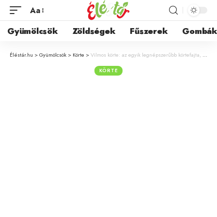
Aa
Gyümölcsök
Zöldségek
Fűszerek
Gombá
Éléstár.hu
>
Gyümölcsök
>
Körte
>
Vilmos körte: az egyik legnépszerűbb körtefajta, melyet lédús, omlós húsa tesz különlegessé
KÖRTE