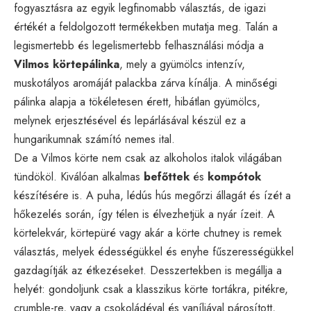
fogyasztásra az egyik legfinomabb választás, de igazi
értékét a feldolgozott termékekben mutatja meg. Talán a
legismertebb és legelismertebb felhasználási módja a
Vilmos körtepálinka
, mely a gyümölcs intenzív,
muskotályos aromáját palackba zárva kínálja. A minőségi
pálinka alapja a tökéletesen érett, hibátlan gyümölcs,
melynek erjesztésével és lepárlásával készül ez a
hungarikumnak számító nemes ital.
De a Vilmos körte nem csak az alkoholos italok világában
tündököl. Kiválóan alkalmas
befőttek
és
kompótok
készítésére is. A puha, lédús hús megőrzi állagát és ízét a
hőkezelés során, így télen is élvezhetjük a nyár ízeit. A
körtelekvár, körtepüré vagy akár a körte chutney is remek
választás, melyek édességükkel és enyhe fűszerességükkel
gazdagítják az étkezéseket. Desszertekben is megállja a
helyét: gondoljunk csak a klasszikus körte tortákra, pitékre,
crumble-re, vagy a csokoládéval és vaníliával párosított,