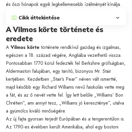
és őszi hónapok egyik legkellemesebb ízélményét kínálja.
Cikk áttekintése
A Vilmos körte története és
eredete
A
Vilmos körte
története rendkívül gazdag és izgalmas,
egészen a 18. század végére, Angliába vezethető vissza.
Pontosabban 1770 körül fedezték fel Berkshire grófságban,
Aldermaston falujában, egy tanító, bizonyos Mr. Stair
kertjében. Kezdetben „Stair’s Pear” néven vált ismertté,
majd később egy Richard Williams nevű faiskolás vette meg
a fát, és az ő nevét vette fel. Így lett belőle „Williams’ Bon
Chrétien”, ami annyit tesz, „Williams jó kereszténye”, utalva
a gyümölcs kiváló minőségére.
Az új fajta gyorsan terjedt Európában és a tengerentúlon is.
Az 1790-es években került Amerikába, ahol egy bostoni