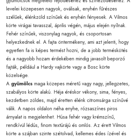
gyümölcsök megfelelő fejlődéséhez és színeződéséhez. A
levelei közepesen nagyok, oválisak, enyhén fűrészes
szélűek, élénkzöld színűek és enyhén fényesek. A Vilmos
körte virágai tavasszal, április végén, május elején nyílnak.
Fehér színűek, viszonylag nagyok, és csoportosan
helyezkednek el. A fajta öntermékeny, ami azt jelenti, hogy
egyetlen fa is képes termést hozni, de a jobb terméskötés
és a nagyobb hozam érdekében mindig javasolt beporzó
fajták, például a Hardy vajkörte vagy a Bosc körte
közelsége.
A
gyümölcs
maga közepes méretű vagy nagy, jellegzetes,
szabályos körte alakú. Héja éréskor vékony, sima, fényes,
kezdetben zöldes, majd éretten élénk citromsárga színűvé
válik. A napos oldalon néha enyhe, rózsaszínes piros
árnyalat is megjelenhet. Húsa fehér vagy krémszínű,
rendkívül lédús, finom textúrájú és omlós. Az érett Vilmos
körte a szájban szinte szétolvad, kellemes édes ízével és