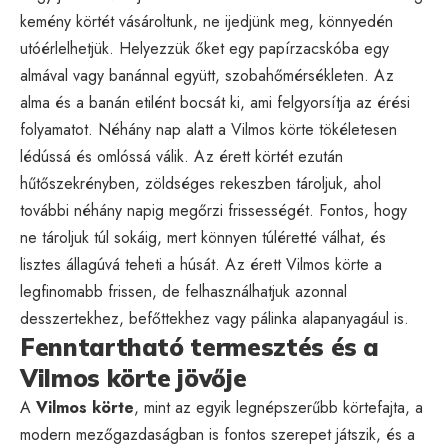
kemény körtét vásároltunk, ne ijedjünk meg, könnyedén
utóérlelhetjük. Helyezzük őket egy papírzacskóba egy
almával vagy banánnal együtt, szobahőmérsékleten. Az
alma és a banán etilént bocsát ki, ami felgyorsítja az érési
folyamatot. Néhány nap alatt a Vilmos körte tökéletesen
lédússá és omlóssá válik. Az érett körtét ezután
hűtőszekrényben, zöldséges rekeszben tároljuk, ahol
további néhány napig megőrzi frissességét. Fontos, hogy
ne tároljuk túl sokáig, mert könnyen túléretté válhat, és
lisztes állagúvá teheti a húsát. Az érett Vilmos körte a
legfinomabb frissen, de felhasználhatjuk azonnal
desszertekhez, befőttekhez vagy pálinka alapanyagául is.
Fenntartható termesztés és a
Vilmos körte jövője
A
Vilmos körte
, mint az egyik legnépszerűbb körtefajta, a
modern mezőgazdaságban is fontos szerepet játszik, és a