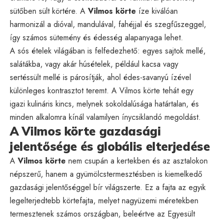
sütőben sült körtére. A
Vilmos körte
íze kiválóan
harmonizál a dióval, mandulával, fahéjjal és szegfűszeggel,
így számos sütemény és édesség alapanyaga lehet.
A sós ételek világában is felfedezhető: egyes sajtok mellé,
salátákba, vagy akár húsételek, például kacsa vagy
sertéssült mellé is párosítják, ahol édes-savanyú ízével
különleges kontrasztot teremt. A Vilmos körte tehát egy
igazi kulináris kincs, melynek sokoldalúsága határtalan, és
minden alkalomra kínál valamilyen ínycsiklandó megoldást.
A Vilmos körte gazdasági
jelentősége és globális elterjedése
A
Vilmos körte
nem csupán a kertekben és az asztalokon
népszerű, hanem a gyümölcstermesztésben is kiemelkedő
gazdasági jelentőséggel bír világszerte. Ez a fajta az egyik
legelterjedtebb körtefajta, melyet nagyüzemi méretekben
termesztenek számos országban, beleértve az Egyesült