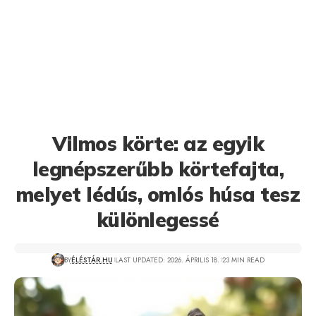
Vilmos körte: az egyik
legnépszerűbb körtefajta,
melyet lédús, omlós húsa tesz
különlegessé
BY
ÉLÉSTÁR.HU
LAST UPDATED: 2026. ÁPRILIS 18.
23 MIN READ