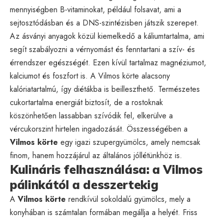
mennyiségben B-vitaminokat, például folsavat, ami a
sejtosztódásban és a DNS-szintézisben játszik szerepet.
Az ásványi anyagok közül kiemelkedő a káliumtartalma, ami
segít szabályozni a vérnyomást és fenntartani a szív- és
érrendszer egészségét. Ezen kívül tartalmaz magnéziumot,
kalciumot és foszfort is. A Vilmos körte alacsony
kalóriatartalmú, így diétákba is beilleszthető. Természetes
cukortartalma energiát biztosít, de a rostoknak
köszönhetően lassabban szívódik fel, elkerülve a
vércukorszint hirtelen ingadozását. Összességében a
Vilmos körte
egy igazi szupergyümölcs, amely nemcsak
finom, hanem hozzájárul az általános jóllétünkhöz is.
Kulináris felhasználása: a Vilmos
pálinkától a desszertekig
A
Vilmos körte
rendkívül sokoldalú gyümölcs, mely a
konyhában is számtalan formában megállja a helyét. Friss