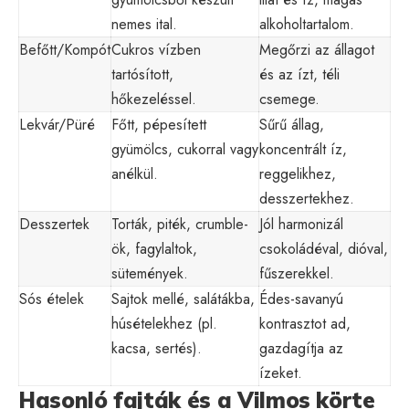
nemes ital.
alkoholtartalom.
Befőtt/Kompót
Cukros vízben
Megőrzi az állagot
tartósított,
és az ízt, téli
hőkezeléssel.
csemege.
Lekvár/Püré
Főtt, pépesített
Sűrű állag,
gyümölcs, cukorral vagy
koncentrált íz,
anélkül.
reggelikhez,
desszertekhez.
Desszertek
Torták, piték, crumble-
Jól harmonizál
ök, fagylaltok,
csokoládéval, dióval,
sütemények.
fűszerekkel.
Sós ételek
Sajtok mellé, salátákba,
Édes-savanyú
húsételekhez (pl.
kontrasztot ad,
kacsa, sertés).
gazdagítja az
ízeket.
Hasonló fajták és a Vilmos körte