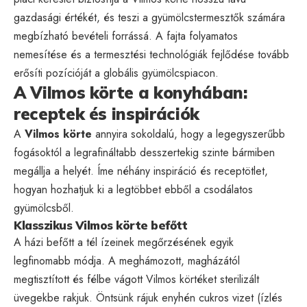
gazdasági értékét, és teszi a gyümölcstermesztők számára
megbízható bevételi forrássá. A fajta folyamatos
nemesítése és a termesztési technológiák fejlődése tovább
erősíti pozícióját a globális gyümölcspiacon.
A Vilmos körte a konyhában:
receptek és inspirációk
A
Vilmos körte
annyira sokoldalú, hogy a legegyszerűbb
fogásoktól a legrafináltabb desszertekig szinte bármiben
megállja a helyét. Íme néhány inspiráció és receptötlet,
hogyan hozhatjuk ki a legtöbbet ebből a csodálatos
gyümölcsből.
Klasszikus Vilmos körte befőtt
A házi befőtt a tél ízeinek megőrzésének egyik
legfinomabb módja. A meghámozott, magházától
megtisztított és félbe vágott Vilmos körtéket sterilizált
üvegekbe rakjuk. Öntsünk rájuk enyhén cukros vizet (ízlés