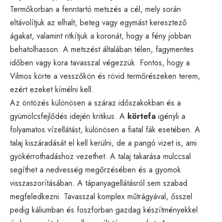
Termőkorban a fenntartó metszés a cél, mely során
eltávolítjuk az elhalt, beteg vagy egymást keresztező
ágakat, valamint ritkítjuk a koronát, hogy a fény jobban
behatolhasson. A metszést általában télen, fagymentes
időben vagy kora tavasszal végezzük. Fontos, hogy a
Vilmos körte a vesszőkön és rövid termőrészeken terem,
ezért ezeket kímélni kell.
Az öntözés különösen a száraz időszakokban és a
gyümölcsfejlődés idején kritikus. A
körtefa
igényli a
folyamatos vízellátást, különösen a fiatal fák esetében. A
talaj kiszáradását el kell kerülni, de a pangó vizet is, ami
gyökérrothadáshoz vezethet. A talaj takarása mulccsal
segíthet a nedvesség megőrzésében és a gyomok
visszaszorításában. A tápanyagellátásról sem szabad
megfeledkezni. Tavasszal komplex műtrágyával, ősszel
pedig káliumban és foszforban gazdag készítményekkel