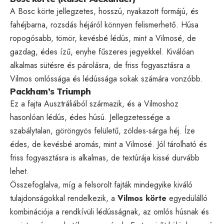
A Bosc körte jellegzetes, hosszú, nyakazott formájú, és
fahéjbarna, rozsdás héjáról könnyen felismerhető. Húsa
ropogósabb, tömör, kevésbé lédús, mint a Vilmosé, de
gazdag, édes ízű, enyhe fűszeres jegyekkel. Kiválóan
alkalmas sütésre és párolásra, de friss fogyasztásra a
Vilmos omlóssága és lédússága sokak számára vonzóbb.
Packham’s Triumph
Ez a fajta Ausztráliából származik, és a Vilmoshoz
hasonlóan lédús, édes húsú. Jellegzetessége a
szabálytalan, göröngyös felületű, zöldes-sárga héj. Íze
édes, de kevésbé aromás, mint a Vilmosé. Jól tárolható és
friss fogyasztásra is alkalmas, de textúrája kissé durvább
lehet.
Összefoglalva, míg a felsorolt fajták mindegyike kiváló
tulajdonságokkal rendelkezik, a
Vilmos körte
egyedülálló
kombinációja a rendkívüli lédússágnak, az omlós húsnak és