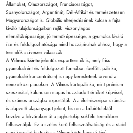
Államokat, Olaszországot, Franciaországot,
Spanyolországot, Argentínát, Dél-Afrikát és természetesen
Magyarországot is. Globális elterjedésének kulcsa a fajta
kiváló tulajdonságaiban rejlik: viszonylagos
ellenállóképessége, jó termőképessége, a gyümölcs kiváló
íze és feldolgozhatósága mind hozzájárulnak ahhoz, hogy a
termelők szívesen válasszák.
A
Vilmos körte
jelentős exporttermék is, mely friss
gyümölcsként és feldolgozott formában (befőtt, pálinka,
gyümölcslé koncentrátum) is nagy keresletnek örvend a
nemzetközi piacokon. A Vilmos körtepálinka, mint prémium
szeszesital, különösen magas hozzáadott értéket képvisel,
és számos országba exportálják. Az élelmiszeripar számára
is alapvető alapanyagot jelent, hiszen a bébiételektől
kezdve a lekvárokon át a joghurtokig sokféle termékben
felhasználják. Ez a széles körű felhasználhatóság és a stabil
piaci kereslet biztosítja a Vilmos körte hosszú távú