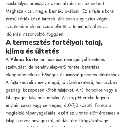
muskotályos aromájával azonnal rabul ejti az embert.
Magháza kicsi, magjai barnák, oválisak. Ez a fajta a korai
érésű körték közé tartozik, általában augusztus végén,
szeptember elején szüretelhető, a termőhelytől és az
időjárási viszonyoktól függően.
A termesztés fortélyai: talaj,
klíma és ültetés
A
Vilmos körte
termesztése nem igényel kivételes
szaktudást, de néhány alapvető feltétel betartása
elengedhetetlen a bőséges és minőségi termés eléréséhez.
A fajta kedveli a mélyrétegű, jó vízelvezetésű, humuszban
gazdag, közepesen kötött talajokat. A túl homokos vagy a
túl agyagos talaj nem ideális. A talaj pH-értéke legyen
enyhén savas vagy semleges, 6,0-7,0 közötti. Fontos a
megfelelő tápanyagellátás, ezért az ültetés előtt érdemes a
talajt szerves anyagokkal, például érett trágyával vagy