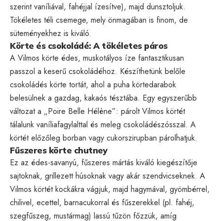
szerint vaníliával, fahéjjal ízesítve), majd dunsztoljuk.
Tökéletes téli csemege, mely önmagában is finom, de
süteményekhez is kiváló.
Körte és csokoládé: A tökéletes páros
A Vilmos körte édes, muskotályos íze fantasztikusan
passzol a keserű csokoládéhoz. Készíthetünk belőle
csokoládés körte tortát, ahol a puha körtedarabok
belesülnek a gazdag, kakaós tésztába. Egy egyszerűbb
változat a „Poire Belle Hélène”: párolt Vilmos körtét
tálalunk vaníliafagylalttal és meleg csokoládészósszal. A
körtét előzőleg borban vagy cukorszirupban párolhatjuk.
Fűszeres körte chutney
Ez az édes-savanyú, fűszeres mártás kiváló kiegészítője
sajtoknak, grillezett húsoknak vagy akár szendvicseknek. A
Vilmos körtét kockákra vágjuk, majd hagymával, gyömbérrel,
chilivel, ecettel, barnacukorral és fűszerekkel (pl. fahéj,
szegfűszeg, mustármag) lassú tűzön főzzük, amíg