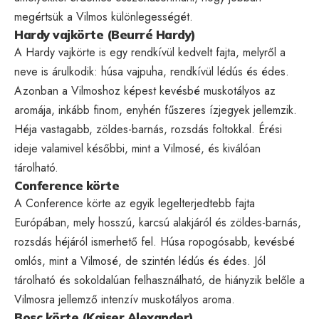
megértsük a Vilmos különlegességét.
Hardy vajkörte (Beurré Hardy)
A Hardy vajkörte is egy rendkívül kedvelt fajta, melyről a
neve is árulkodik: húsa vajpuha, rendkívül lédús és édes.
Azonban a Vilmoshoz képest kevésbé muskotályos az
aromája, inkább finom, enyhén fűszeres ízjegyek jellemzik.
Héja vastagabb, zöldes-barnás, rozsdás foltokkal. Érési
ideje valamivel későbbi, mint a Vilmosé, és kiválóan
tárolható.
Conference körte
A Conference körte az egyik legelterjedtebb fajta
Európában, mely hosszú, karcsú alakjáról és zöldes-barnás,
rozsdás héjáról ismerhető fel. Húsa ropogósabb, kevésbé
omlós, mint a Vilmosé, de szintén lédús és édes. Jól
tárolható és sokoldalúan felhasználható, de hiányzik belőle a
Vilmosra jellemző intenzív muskotályos aroma.
Bosc körte (Kaiser Alexander)