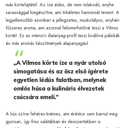
más körtefajtától. Az íze édes, de nem tolakodó, enyhe
savassággal kiegészítve, ami tökéletes harmóniát teremt. A
legjellemzőbb azonban a jellegzetes, muskotályos, enyhén
fűszeres aroma, ami azonnal felismerhetővé teszi a Vilmos
körtét. Ez az intenzív illatanyag-profil teszi kiválóvá pálinkák
és más aromás készítmények alapanyagául.
„A Vilmos körte íze a nyár utolsó
simogatása és az ősz első ígérete
egyetlen lédús falatban, melynek
omlós húsa a kulináris élvezetek
csúcsára emeli.”
A hús színe fehéres-krémes, ami éréskor sem barnul meg
gyorsan, így friss salátákban és desszertekben is