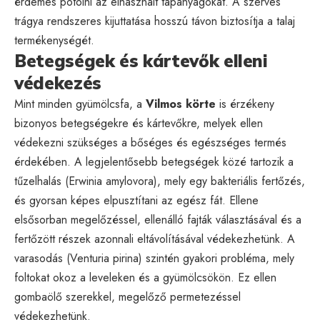
érdemes pótolni az elhasznált tápanyagokat. A szerves
trágya rendszeres kijuttatása hosszú távon biztosítja a talaj
termékenységét.
Betegségek és kártevők elleni
védekezés
Mint minden gyümölcsfa, a
Vilmos körte
is érzékeny
bizonyos betegségekre és kártevőkre, melyek ellen
védekezni szükséges a bőséges és egészséges termés
érdekében. A legjelentősebb betegségek közé tartozik a
tűzelhalás (Erwinia amylovora), mely egy bakteriális fertőzés,
és gyorsan képes elpusztítani az egész fát. Ellene
elsősorban megelőzéssel, ellenálló fajták választásával és a
fertőzött részek azonnali eltávolításával védekezhetünk. A
varasodás (Venturia pirina) szintén gyakori probléma, mely
foltokat okoz a leveleken és a gyümölcsökön. Ez ellen
gombaölő szerekkel, megelőző permetezéssel
védekezhetünk.