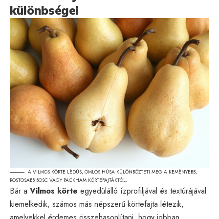
különbségei
A VILMOS KÖRTE LÉDÚS, OMLÓS HÚSA KÜLÖNBÖZTETI MEG A KEMÉNYEBB,
ROSTOSABB BOSC VAGY PACKHAM KÖRTEFAJTÁKTÓL.
Bár a
Vilmos körte
egyedülálló ízprofiljával és textúrájával
kiemelkedik, számos más népszerű körtefajta létezik,
amelyekkel érdemes összehasonlítani, hogy jobban