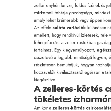
zeller enyhén fanyar, földes ízének és j
csirkemell fehérje gazdagsága, mindezt 
amely lehet krémesebb vagy éppen könny
Az efféle
saláta variációk
különösen né
amellett, hogy rendkívül ízletesek, tele 
fehérjeforrás, a zeller rostokban gazdag
tartalmaz. Egy kiegyensúlyozott,
egészs
összetevő a legjobb minőségű legyen, é
részletesen bemutatjuk, hogyan hozhatjuk 
hozzávalók kiválasztásától egészen a tál
kiegészítve.
A zelleres-körtés c
tökéletes ízharmó
Amikor a
zelleres-körtés csirkesalát