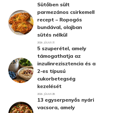
Sütőben sült
parmezános csirkemell
recept – Ropogós
bundával, olajban
sütés nélkül
2026. JÚLIUS 31.
5 szuperétel, amely
támogathatja az
inzulinrezisztencia és a
2-es típusú
cukorbetegség
kezelését
2026. JÚLIUS 28.
13 egyserpenyős nyári
vacsora, amely