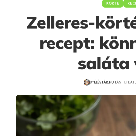
KÖRTE
REC
Zelleres-kört
recept: könn
saláta 
BY
ÉLÉSTÁR.HU
LAST UPDATE