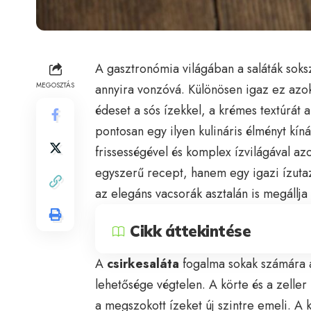
A gasztronómia világában a saláták soksz
MEGOSZTÁS
annyira vonzóvá. Különösen igaz ez azo
édeset a sós ízekkel, a krémes textúrát 
pontosan egy ilyen kulináris élményt kín
frissességével és komplex ízvilágával az
egyszerű recept, hanem egy igazi ízutaz
az elegáns vacsorák asztalán is megállja 
Cikk áttekintése
A
csirkesaláta
fogalma sokak számára a 
lehetősége végtelen. A körte és a zelle
a megszokott ízeket új szintre emeli. A k