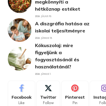
megkönnyíti a
hétköznap estéket
2026. JÚLIUS 10.
A diszgráfia hatása az
iskolai teljesítményre
2026. JÚNIUS 15.
Kókuszolaj: mire
figyeljünk a
fogyasztásánál és
használatánál?
2026. JÚNIUS 1.
Facebook
Twitter
Pinterest
Insta
Like
Follow
Pin
Fol