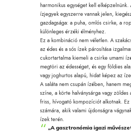
harmonikus egységet kell elképzelnünk. A
ízjegyek egyszerre vannak jelen, kiegész
gazdagsága: a puha, omlós csirke, a rop
különleges érzéki élményhez.
Ez a kombináció nem véletlen. A szakács
az édes és a sós ízek párosítása izgalma
cukortartalma kiemeli a csirke umami íz
megtöri az édességet, és egy földies al
vagy joghurtos alapú, hidat képez az ízek
A saláta nem csupán ízében, hanem megj
színe, a körte halványsárga vagy zöldes 
friss, hívogató kompozíciót alkotnak. Ez
számára, akik valami újdonságra vágyn
ízek terén.
„A gasztronómia igazi művészet