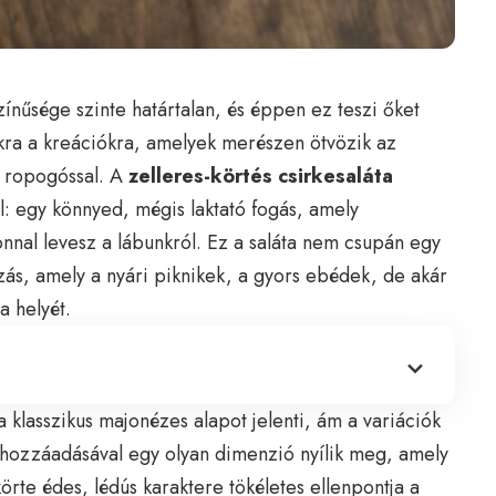
ínűsége szinte határtalan, és éppen ez teszi őket
kra a kreációkra, amelyek merészen ötvözik az
a ropogóssal. A
zelleres-körtés csirkesaláta
ál: egy könnyed, mégis laktató fogás, amely
onnal levesz a lábunkról. Ez a saláta nem csupán egy
ás, amely a nyári piknikek, a gyors ebédek, de akár
a helyét.
klasszikus majonézes alapot jelenti, ám a variációk
r hozzáadásával egy olyan dimenzió nyílik meg, amely
örte édes, lédús karaktere tökéletes ellenpontja a