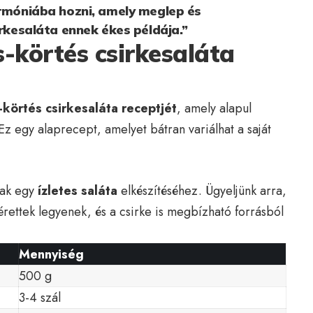
armóniába hozni, amely meglep és
irkesaláta ennek ékes példája.”
s-körtés csirkesaláta
-körtés csirkesaláta receptjét
, amely alapul
. Ez egy alaprecept, amelyet bátran variálhat a saját
úak egy
ízletes saláta
elkészítéséhez. Ügyeljünk arra,
érettek legyenek, és a csirke is megbízható forrásból
Mennyiség
500 g
3-4 szál