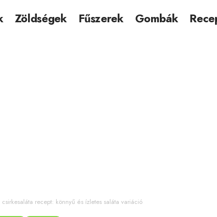
k
Zöldségek
Fűszerek
Gombák
Rece
s csirkesaláta recept: könnyű és ízletes saláta variáció