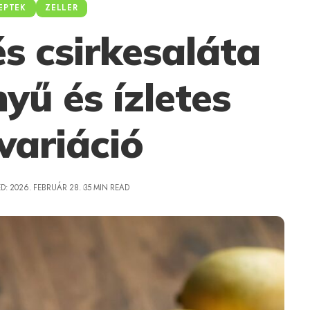
EPTEK
ZELLER
és csirkesaláta
yű és ízletes
variáció
D: 2026. FEBRUÁR 28.
35 MIN READ