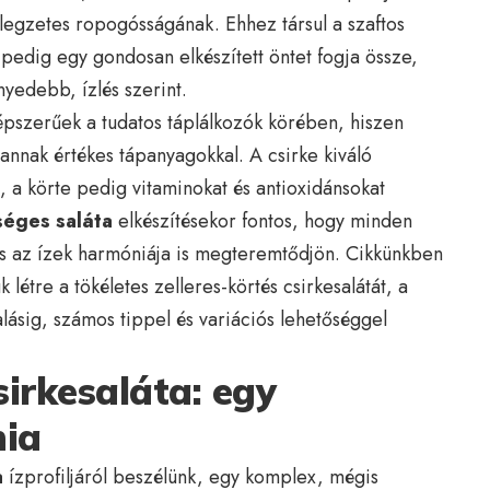
ellegzetes ropogósságának. Ehhez társul a szaftos
pedig egy gondosan elkészített öntet fogja össze,
edebb, ízlés szerint.
pszerűek a tudatos táplálkozók körében, hiszen
vannak értékes tápanyagokkal. A csirke kiváló
, a körte pedig vitaminokat és antioxidánsokat
éges saláta
elkészítésekor fontos, hogy minden
s az ízek harmóniája is megteremtődjön. Cikkünkben
létre a tökéletes zelleres-körtés csirkesalátát, a
alásig, számos tippel és variációs lehetőséggel
sirkesaláta: egy
nia
a
ízprofiljáról beszélünk, egy komplex, mégis