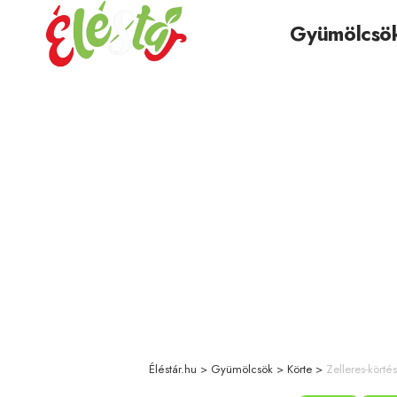
Gyümölcsö
Éléstár.hu
>
Gyümölcsök
>
Körte
>
Zelleres-körté