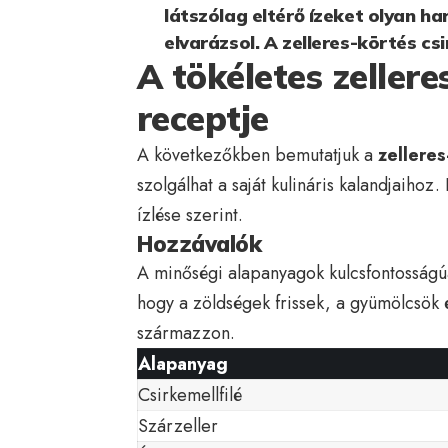
látszólag eltérő ízeket olyan h
elvarázsol. A zelleres-körtés cs
A tökéletes zellere
receptje
A következőkben bemutatjuk a
zelleres
szolgálhat a saját kulináris kalandjaihoz
ízlése szerint.
Hozzávalók
A minőségi alapanyagok kulcsfontosság
hogy a zöldségek frissek, a gyümölcsök 
származzon.
Alapanyag
Csirkemellfilé
Szárzeller