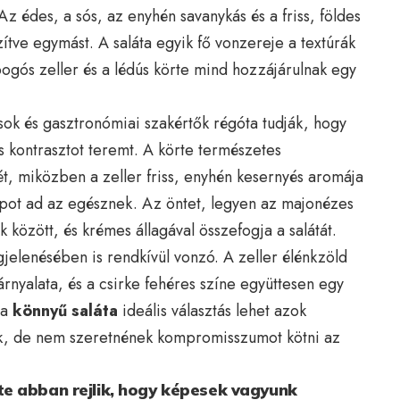
z édes, a sós, az enyhén savanykás és a friss, földes
ítve egymást. A saláta egyik fő vonzereje a textúrák
ogós zeller és a lédús körte mind hozzájárulnak egy
ok és gasztronómiai szakértők régóta tudják, hogy
s kontrasztot teremt. A körte természetes
ét, miközben a zeller friss, enyhén kesernyés aromája
apot ad az egésznek. Az öntet, legyen az majonézes
 között, és krémes állagával összefogja a salátát.
elenésében is rendkívül vonzó. A zeller élénkzöld
árnyalata, és a csirke fehéres színe együttesen egy
 a
könnyű saláta
ideális választás lehet azok
ak, de nem szeretnének kompromisszumot kötni az
e abban rejlik, hogy képesek vagyunk