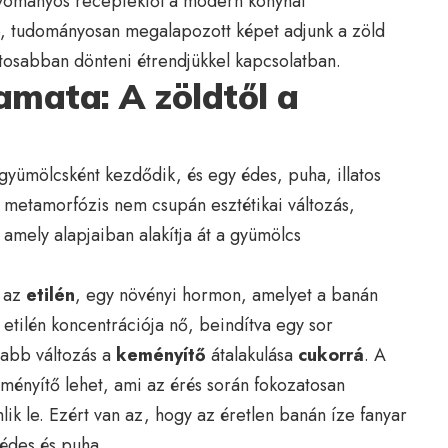
gyományos receptektől a modern konyhai
ó, tudományosan megalapozott képet adjunk a zöld
atosabban dönteni étrendjükkel kapcsolatban.
amata: A zöldtől a
gyümölcsként kezdődik, és egy édes, puha, illatos
a metamorfózis nem csupán esztétikai változás,
mely alapjaiban alakítja át a gyümölcs
e az
etilén
, egy növényi hormon, amelyet a banán
etilén koncentrációja nő, beindítva egy sor
sabb változás a
keményítő
átalakulása
cukorrá
. A
ményítő lehet, ami az érés során fokozatosan
ik le. Ezért van az, hogy az éretlen banán íze fanyar
 édes és puha.