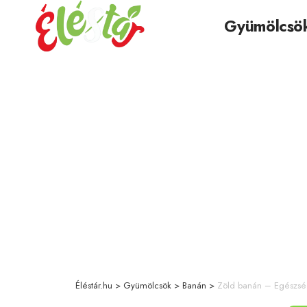
Gyümölcsö
Éléstár.hu
>
Gyümölcsök
>
Banán
>
Zöld banán – Egészség