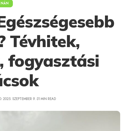
ANÁN
 Egészségesebb
 Tévhitek,
, fogyasztási
ácsok
: 2025. SZEPTEMBER 9.
31 MIN READ