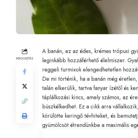
A banán, ez az édes, krémes trópusi gy
MEGOSZTÁS
leginkább hozzáférhető élelmiszer. Gyak
reggeli turmixok elengedhetetlen hozzáv
De mi történik, ha a banán még éretlen
talán elkerülik, tartva fanyar ízétől és 
táplálkozási kincs, amely számos, az ére
büszkélkedhet. Ez a cikk arra vállalkozik,
körülötte keringő tévhiteket, és bemutatj
gyümölcsöt étrendünkbe a maximális eg