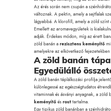
Az érés során nem csupán a szénhidráto
változnak. A pektin, amely a sejtfalak sz
lágyabbá. A klorofill, amely a zöld színt 
Emellett az aromavegyületek is kialakulna
adják. Érdekes módon, míg az érett ba
zöld banán a
rezisztens keményítő
mia
amelyekre az elkövetkező fejezetekben r
A zöld banán táp
Egyedülálló összet
A zöld banán táplálkozási profilja jelent
különlegessé az egészségtudatos étrendb
vitaminnak és ásványi anyagnak, a zöld
keményítő
és
rost
tartalma.
Egy tipikus zöld banánban a szénhidrát