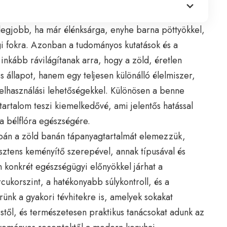
legjobb, ha már élénksárga, enyhe barna pöttyökkel,
ségi fokra. Azonban a tudományos kutatások és a
nkább rávilágítanak arra, hogy a zöld, éretlen
állapot, hanem egy teljesen különálló élelmiszer,
is felhasználási lehetőségekkel. Különösen a benne
tartalom teszi kiemelkedővé, ami jelentős hatással
a bélflóra egészségére.
pán a zöld banán tápanyagtartalmát elemezzük,
ztens keményítő szerepével, annak típusával és
en konkrét egészségügyi előnyökkel járhat a
rcukorszint, a hatékonyabb súlykontroll, és a
ünk a gyakori tévhitekre is, amelyek sokakat
cstől, és természetesen praktikus tanácsokat adunk az