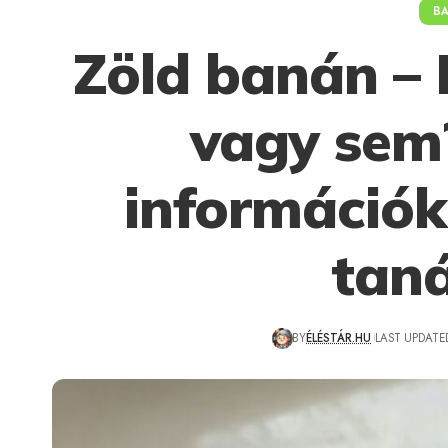
B
Zöld banán –
vagy sem?
információk
tan
BY
ÉLÉSTÁR.HU
LAST UPDATED