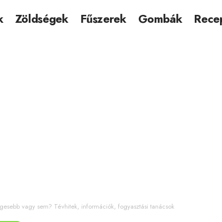
k
Zöldségek
Fűszerek
Gombák
Rece
esebb vagy sem? Tévhitek, információk, fogyasztási tanácsok