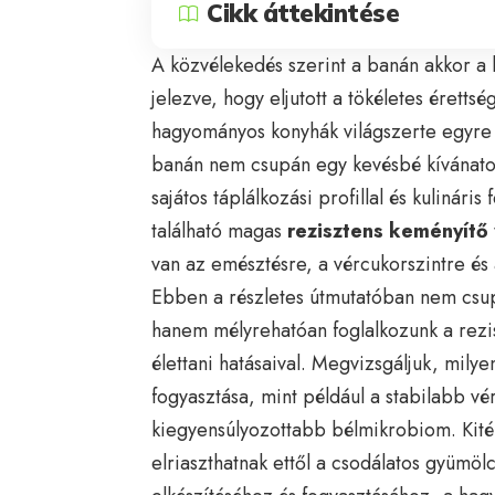
Cikk áttekintése
A közvélekedés szerint a banán akkor a 
jelezve, hogy eljutott a tökéletes érett
hagyományos konyhák világszerte egyre i
banán nem csupán egy kevésbé kívánatos 
sajátos táplálkozási profillal és kulinár
található magas
rezisztens keményítő
van az emésztésre, a vércukorszintre és 
Ebben a részletes útmutatóban nem csu
hanem mélyrehatóan foglalkozunk a rezis
élettani hatásaival. Megvizsgáljuk, mily
fogyasztása, mint például a stabilabb vé
kiegyensúlyozottabb bélmikrobiom. Kitér
elriaszthatnak ettől a csodálatos gyümöl