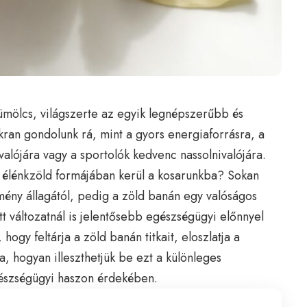
ümölcs, világszerte az egyik legnépszerűbb és
ran gondolunk rá, mint a gyors energiaforrásra, a
alójára vagy a sportolók kedvenc nassolnivalójára.
, élénkzöld formájában kerül a kosarunkba? Sokan
kemény állagától, pedig a zöld banán egy valóságos
tt változatnál is jelentősebb egészségügyi előnnyel
 hogy feltárja a zöld banán titkait, eloszlatja a
a, hogyan illeszthetjük be ezt a különleges
észségügyi haszon érdekében.