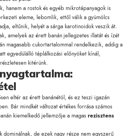
k, hanem a rostok és egyéb mikrotápanyagok is
erkezeti eleme, lebomlik, ettől válik a gyümölcs
adja, eltűnik, helyét a sárga karotinoidok veszik át.
k, amelyek az érett banán jellegzetes illatát és ízét
nán magasabb cukortartalommal rendelkezik, addig a
tt egyedülálló táplálkozási előnyöket kínál,
észletesen kitérünk.
anyagtartalma:
étel
ősen eltér az érett banánétól, és ez teszi igazán
en. Bár mindkét változat értékes forrása számos
 banán kiemelkedő jellemzője a magas
rezisztens
ok dominálnak, de ezek nagy része nem egyszerű