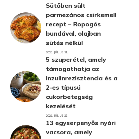
Sütőben sült
parmezános csirkemell
recept – Ropogós
bundával, olajban
sütés nélkül
2026. JÚLIUS 31.
5 szuperétel, amely
támogathatja az
inzulinrezisztencia és a
2-es típusú
cukorbetegség
kezelését
2026. JÚLIUS 28.
13 egyserpenyős nyári
vacsora, amely