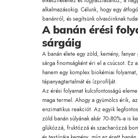
elkészítéséhez és fogyasztásához, a ha
alkalmazásokig. Célunk, hogy egy átfog
banánról, és segítsünk olvasóinknak tud
A banán érési foly
sárgáig
A banán élete egy zöld, kemény, fanyar 
sárga finomságként éri el a csúcsot. Ez 
hanem egy komplex biokémiai folyamat, a
tápanyagtartalmát és ízprofilját.
Az érési folyamat kulcsfontosságú elem
maga termel. Ahogy a gyümölcs érik, az 
enzimatikus reakciót. Az egyik legfonto
zöld banán súlyának akár 70-80%-a is ke
glükózzá, fruktózzá és szacharózzá boml
és textúrája kemény, míg az érett banán