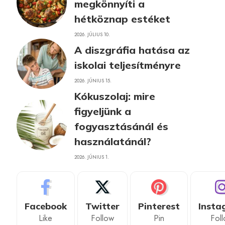
megkönnyíti a
hétköznap estéket
2026. JÚLIUS 10.
A diszgráfia hatása az
iskolai teljesítményre
2026. JÚNIUS 15.
Kókuszolaj: mire
figyeljünk a
fogyasztásánál és
használatánál?
2026. JÚNIUS 1.
Facebook
Twitter
Pinterest
Insta
Like
Follow
Pin
Fol