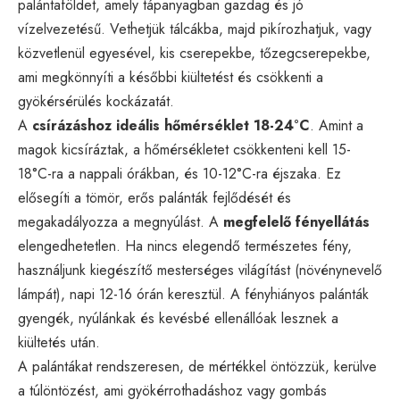
palántaföldet, amely tápanyagban gazdag és jó
vízelvezetésű. Vethetjük tálcákba, majd pikírozhatjuk, vagy
közvetlenül egyesével, kis cserepekbe, tőzegcserepekbe,
ami megkönnyíti a későbbi kiültetést és csökkenti a
gyökérsérülés kockázatát.
A
csírázáshoz ideális hőmérséklet 18-24°C
. Amint a
magok kicsíráztak, a hőmérsékletet csökkenteni kell 15-
18°C-ra a nappali órákban, és 10-12°C-ra éjszaka. Ez
elősegíti a tömör, erős palánták fejlődését és
megakadályozza a megnyúlást. A
megfelelő fényellátás
elengedhetetlen. Ha nincs elegendő természetes fény,
használjunk kiegészítő mesterséges világítást (növénynevelő
lámpát), napi 12-16 órán keresztül. A fényhiányos palánták
gyengék, nyúlánkak és kevésbé ellenállóak lesznek a
kiültetés után.
A palántákat rendszeresen, de mértékkel öntözzük, kerülve
a túlöntözést, ami gyökérrothadáshoz vagy gombás