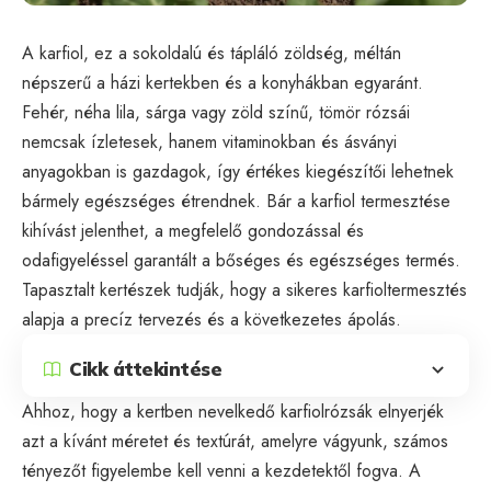
A karfiol, ez a sokoldalú és tápláló zöldség, méltán
népszerű a házi kertekben és a konyhákban egyaránt.
Fehér, néha lila, sárga vagy zöld színű, tömör rózsái
nemcsak ízletesek, hanem vitaminokban és ásványi
anyagokban is gazdagok, így értékes kiegészítői lehetnek
bármely egészséges étrendnek. Bár a karfiol termesztése
kihívást jelenthet, a megfelelő gondozással és
odafigyeléssel garantált a bőséges és egészséges termés.
Tapasztalt kertészek tudják, hogy a sikeres karfioltermesztés
alapja a precíz tervezés és a következetes ápolás.
Cikk áttekintése
Ahhoz, hogy a kertben nevelkedő karfiolrózsák elnyerjék
azt a kívánt méretet és textúrát, amelyre vágyunk, számos
tényezőt figyelembe kell venni a kezdetektől fogva. A