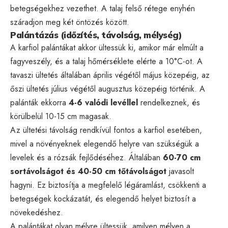
betegségekhez vezethet. A talaj felső rétege enyhén
száradjon meg két öntözés között.
Palántázás (időzítés, távolság, mélység)
A karfiol palántákat akkor ültessük ki, amikor már elmúlt a
fagyveszély, és a talaj hőmérséklete elérte a 10°C-ot. A
tavaszi ültetés általában április végétől május közepéig, az
őszi ültetés július végétől augusztus közepéig történik. A
palánták ekkorra
4-6 valódi levéllel
rendelkeznek, és
körülbelül 10-15 cm magasak.
Az ültetési távolság rendkívül fontos a karfiol esetében,
mivel a növényeknek elegendő helyre van szükségük a
levelek és a rózsák fejlődéséhez. Általában
60-70 cm
sortávolságot és 40-50 cm tőtávolságot
javasolt
hagyni. Ez biztosítja a megfelelő légáramlást, csökkenti a
betegségek kockázatát, és elegendő helyet biztosít a
növekedéshez.
A palántákat olyan mélyre ültessük, amilyen mélyen a