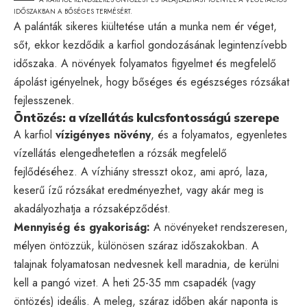
IDŐSZAKBAN A BŐSÉGES TERMÉSÉRT.
A palánták sikeres kiültetése után a munka nem ér véget,
sőt, ekkor kezdődik a karfiol gondozásának legintenzívebb
időszaka. A növények folyamatos figyelmet és megfelelő
ápolást igényelnek, hogy bőséges és egészséges rózsákat
fejlesszenek.
Öntözés: a vízellátás kulcsfontosságú szerepe
A karfiol
vízigényes növény
, és a folyamatos, egyenletes
vízellátás elengedhetetlen a rózsák megfelelő
fejlődéséhez. A vízhiány stresszt okoz, ami apró, laza,
keserű ízű rózsákat eredményezhet, vagy akár meg is
akadályozhatja a rózsaképződést.
Mennyiség és gyakoriság:
A növényeket rendszeresen,
mélyen öntözzük, különösen száraz időszakokban. A
talajnak folyamatosan nedvesnek kell maradnia, de kerülni
kell a pangó vizet. A heti 25-35 mm csapadék (vagy
öntözés) ideális. A meleg, száraz időben akár naponta is