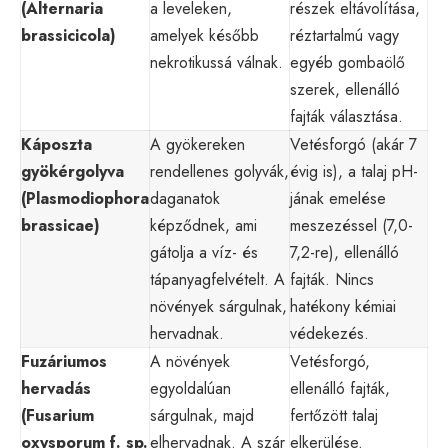
(Alternaria
a leveleken,
részek eltávolítása,
brassicicola)
amelyek később
réztartalmú vagy
nekrotikussá válnak.
egyéb gombaölő
szerek, ellenálló
fajták választása.
Káposzta
A gyökereken
Vetésforgó (akár 7
gyökérgolyva
rendellenes golyvák,
évig is), a talaj pH-
(Plasmodiophora
daganatok
jának emelése
brassicae)
képződnek, ami
meszezéssel (7,0-
gátolja a víz- és
7,2-re), ellenálló
tápanyagfelvételt. A
fajták. Nincs
növények sárgulnak,
hatékony kémiai
hervadnak.
védekezés.
Fuzáriumos
A növények
Vetésforgó,
hervadás
egyoldalúan
ellenálló fajták,
(Fusarium
sárgulnak, majd
fertőzött talaj
oxysporum f. sp.
elhervadnak. A szár
elkerülése.