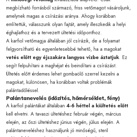
megbízható forrásból származó, friss vetőmagot vásároljunk,
amelynek magas a csírázási aránya. Ahogy korábban
említettük, válasszunk olyan fajtát, amely illeszkedik a helyi
éghajlathoz és a tervezett ültetési időponthoz.
A karfiol vetőmagja általában jól csírázik, de a folyamat
felgyorsítható és egyenletesebbé tehető, ha a magokat
vetés előtt egy éjszakára langyos vízbe áztatjuk
. Ez
segít felpuhítani a maghéjat és beindítani a csírázást.
Ültetés előtt érdemes lehet gombaölő szerrel kezelni a
magokat, különösen, ha korábban voltak problémák
palántadőléssel.
Palántanevelés (időzítés, hőmérséklet, fény)
A karfiol palántákat általában
4-6 héttel a kiültetés előtt
kell elvetni. A tavaszi ültetéshez február végén, március
elején, az őszi ültetéshez június végén, július elején. A
palántaneveléshez használjunk jó minőségű, steril