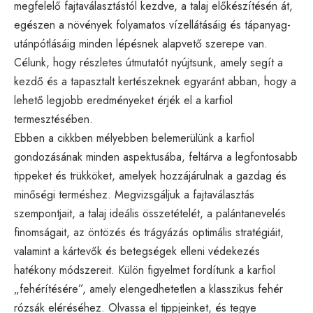
megfelelő fajtaválasztástól kezdve, a talaj előkészítésén át,
egészen a növények folyamatos vízellátásáig és tápanyag-
utánpótlásáig minden lépésnek alapvető szerepe van.
Célunk, hogy részletes útmutatót nyújtsunk, amely segít a
kezdő és a tapasztalt kertészeknek egyaránt abban, hogy a
lehető legjobb eredményeket érjék el a karfiol
termesztésében.
Ebben a cikkben mélyebben belemerülünk a karfiol
gondozásának minden aspektusába, feltárva a legfontosabb
tippeket és trükköket, amelyek hozzájárulnak a gazdag és
minőségi terméshez. Megvizsgáljuk a fajtaválasztás
szempontjait, a talaj ideális összetételét, a palántanevelés
finomságait, az öntözés és trágyázás optimális stratégiáit,
valamint a kártevők és betegségek elleni védekezés
hatékony módszereit. Külön figyelmet fordítunk a karfiol
„fehérítésére”, amely elengedhetetlen a klasszikus fehér
rózsák eléréséhez. Olvassa el tippjeinket, és tegye