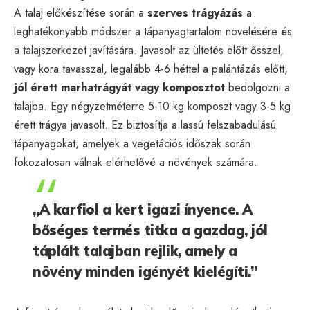
A talaj előkészítése során a
szerves trágyázás
a
leghatékonyabb módszer a tápanyagtartalom növelésére és
a talajszerkezet javítására. Javasolt az ültetés előtt ősszel,
vagy kora tavasszal, legalább 4-6 héttel a palántázás előtt,
jól érett marhatrágyát vagy komposztot
bedolgozni a
talajba. Egy négyzetméterre 5-10 kg komposzt vagy 3-5 kg
érett trágya javasolt. Ez biztosítja a lassú felszabadulású
tápanyagokat, amelyek a vegetációs időszak során
fokozatosan válnak elérhetővé a növények számára.
„A karfiol a kert igazi ínyence. A
bőséges termés titka a gazdag, jól
táplált talajban rejlik, amely a
növény minden igényét kielégíti.”