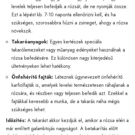
levelek teljesen befedjék a rózsát, de ne nyomják össze.
Ezt a lépést kb. 7-10 naponta ellenőrizni kell, és ha
szükséges, szorosabbra húzni a zsineget, ahogy a rózsa
növekszik.
Takaróanyagok:
Egyes kertészek speciális
takarólemezeket vagy műanyag edényeket használnak a
rózsa befedésére. Ez különösen nagy kiterjedésű
ültetvényeken lehet hatékony.
Önfehérítő fajták:
Léteznek úgynevezett önfehérítő
karfiolfajták is, amelyek levelei természetesen ráhajlanak a
rózsára, és részben vagy teljesen befedik azt. Ezekkel a
fajtákkal kevesebb a munka, de a takarás néha mégis
szükséges lehet.
Időzítés:
A takarást akkor kezdjük el, amikor a rózsa eléri a
már említett galambtojás nagyságot. A betakarítás előtt