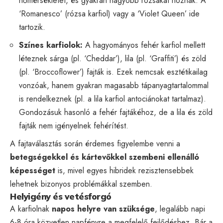
hőmérsékletet, és gyakran nagyobb rózsákat hoznak. A
‘Romanesco’ (rózsa karfiol) vagy a ‘Violet Queen’ ide
tartozik.
Színes karfiolok:
A hagyományos fehér karfiol mellett
léteznek sárga (pl. ‘Cheddar’), lila (pl. ‘Graffiti’) és zöld
(pl. ‘Broccoflower’) fajták is. Ezek nemcsak esztétikailag
vonzóak, hanem gyakran magasabb tápanyagtartalommal
is rendelkeznek (pl. a lila karfiol antociánokat tartalmaz).
Gondozásuk hasonló a fehér fajtákéhoz, de a lila és zöld
fajták nem igényelnek fehérítést.
A fajtaválasztás során érdemes figyelembe venni a
betegségekkel és kártevőkkel szembeni ellenálló
képességet
is, mivel egyes hibridek rezisztensebbek
lehetnek bizonyos problémákkal szemben.
Helyigény és vetésforgó
A karfiolnak
napos helyre van szüksége
, legalább napi
6-8 óra közvetlen napfényre a megfelelő fejlődéshez. Bár a