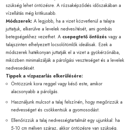
szükség lehet öntözésre. A rózsaképződés időszakában a
vízellátás még kritikusabb.
Módszerek:
A legjobb, ha a vizet közvetlenül a talajra
juttatjuk, elkerülve a levelek nedvesítését, ami gombás
betegségekhez vezethet. A
csepegtető öntözés
vagy a
talajszinten elhelyezett locsolótömlők ideálisak. Ezek a
módszerek hatékonyan juttatják el a vizet a gyökérzónába,
miközben minimalizálják a párolgási veszteséget és a levelek
nedvesedését.
Tippek a vízpazarlás elkerülésére:
Öntözzünk kora reggel vagy késő este, amikor
alacsonyabb a párolgás.
Használjunk mulcsot a talaj felszínén, hogy megőrizzük a
nedvességet és csökkentsük a gyomosodást.
Ellenőrizzük a talaj nedvességtartalmát egy ujjunkkal: ha
5-10 cm mélyen száraz, akkor öntözésre van szükség.