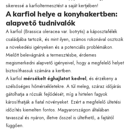
sikeressé a karfioltermesztést a saját kertjében!
A karfiol helye a konyhakertben:
alapvető tudnivalók
A karfiol (Brassica oleracea var. botrytis) a káposztafélék
családjába tartozik, és mint ilyen, számos rokonával osztozik
a növekedési igényeken és a potenciális problémákon.
Mielőtt belevágnánk a termesztésbe, érdemes
megismerkedni alapvető igényeivel, hogy a megfelelő helyet
biztosíthassuk számára a kertben.
A karfiol
mérsékelt éghajlatot kedvel
, és érzékeny a
szélsőséges hőmérsékletekre. A túl meleg, száraz időjárás
gátolhatja a rózsák fejlődését, míg a hirtelen fagyok
károsíthatják a fiatal növényeket. Ezért a megfelelő ültetési
időzítés kiemelten fontos. Magyarországon általában
tavasszal és nyáron, illetve ősszel is ültethető, a fajtától
függően.