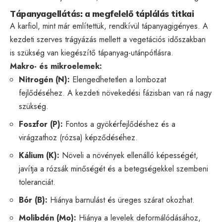
Tápanyagellátás: a megfelelő táplálás titkai
A karfiol, mint már említettük, rendkívül tápanyagigényes. A
kezdeti szerves trágyázás mellett a vegetációs időszakban
is szükség van kiegészítő tápanyag-utánpótlásra.
Makro- és mikroelemek:
Nitrogén (N):
Elengedhetetlen a lombozat
fejlődéséhez. A kezdeti növekedési fázisban van rá nagy
szükség.
Foszfor (P):
Fontos a gyökérfejlődéshez és a
virágzathoz (rózsa) képződéséhez.
Kálium (K):
Növeli a növények ellenálló képességét,
javítja a rózsák minőségét és a betegségekkel szembeni
toleranciát.
Bór (B):
Hiánya barnulást és üreges szárat okozhat.
Molibdén (Mo):
Hiánya a levelek deformálódásához,