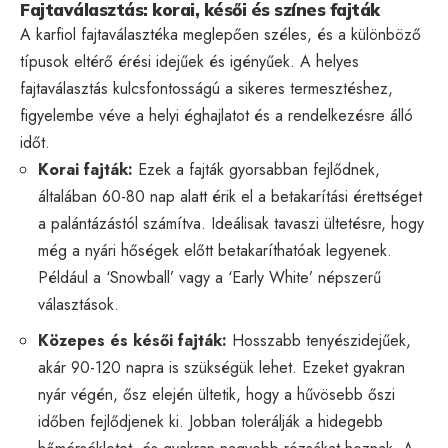
Fajtaválasztás: korai, késői és színes fajták
A karfiol fajtaválasztéka meglepően széles, és a különböző
típusok eltérő érési idejűek és igényűek. A helyes
fajtaválasztás kulcsfontosságú a sikeres termesztéshez,
figyelembe véve a helyi éghajlatot és a rendelkezésre álló
időt.
Korai fajták:
Ezek a fajták gyorsabban fejlődnek,
általában 60-80 nap alatt érik el a betakarítási érettséget
a palántázástól számítva. Ideálisak tavaszi ültetésre, hogy
még a nyári hőségek előtt betakaríthatóak legyenek.
Például a ‘Snowball’ vagy a ‘Early White’ népszerű
választások.
Közepes és késői fajták:
Hosszabb tenyészidejűek,
akár 90-120 napra is szükségük lehet. Ezeket gyakran
nyár végén, ősz elején ültetik, hogy a hűvösebb őszi
időben fejlődjenek ki. Jobban tolerálják a hidegebb