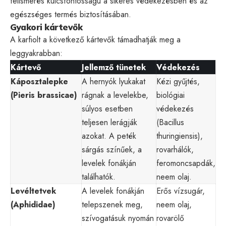
felismerés kulcsfontosságú a sikeres védekezésben és az
egészséges termés biztosításában.
Gyakori kártevők
A karfiolt a következő kártevők támadhatják meg a
leggyakrabban:
Kártevő
Jellemző tünetek
Védekezés
Káposztalepke
A hernyók lyukakat
Kézi gyűjtés,
(Pieris brassicae)
rágnak a levelekbe,
biológiai
súlyos esetben
védekezés
teljesen lerágják
(Bacillus
azokat. A peték
thuringiensis),
sárgás színűek, a
rovarhálók,
levelek fonákján
feromoncsapdák,
találhatók.
neem olaj.
Levéltetvek
A levelek fonákján
Erős vízsugár,
(Aphididae)
telepszenek meg,
neem olaj,
szívogatásuk nyomán
rovarölő