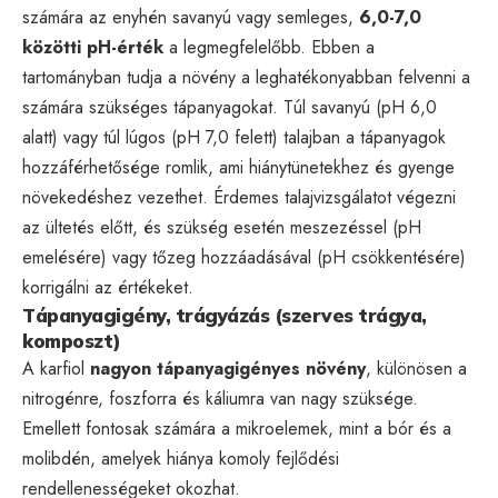
számára az enyhén savanyú vagy semleges,
6,0-7,0
közötti pH-érték
a legmegfelelőbb. Ebben a
tartományban tudja a növény a leghatékonyabban felvenni a
számára szükséges tápanyagokat. Túl savanyú (pH 6,0
alatt) vagy túl lúgos (pH 7,0 felett) talajban a tápanyagok
hozzáférhetősége romlik, ami hiánytünetekhez és gyenge
növekedéshez vezethet. Érdemes talajvizsgálatot végezni
az ültetés előtt, és szükség esetén meszezéssel (pH
emelésére) vagy tőzeg hozzáadásával (pH csökkentésére)
korrigálni az értékeket.
Tápanyagigény, trágyázás (szerves trágya,
komposzt)
A karfiol
nagyon tápanyagigényes növény
, különösen a
nitrogénre, foszforra és káliumra van nagy szüksége.
Emellett fontosak számára a mikroelemek, mint a bór és a
molibdén, amelyek hiánya komoly fejlődési
rendellenességeket okozhat.