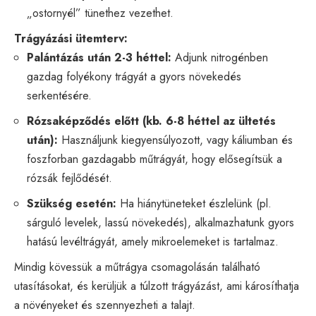
„ostornyél” tünethez vezethet.
Trágyázási ütemterv:
Palántázás után 2-3 héttel:
Adjunk nitrogénben
gazdag folyékony trágyát a gyors növekedés
serkentésére.
Rózsaképződés előtt (kb. 6-8 héttel az ültetés
után):
Használjunk kiegyensúlyozott, vagy káliumban és
foszforban gazdagabb műtrágyát, hogy elősegítsük a
rózsák fejlődését.
Szükség esetén:
Ha hiánytüneteket észlelünk (pl.
sárguló levelek, lassú növekedés), alkalmazhatunk gyors
hatású levéltrágyát, amely mikroelemeket is tartalmaz.
Mindig kövessük a műtrágya csomagolásán található
utasításokat, és kerüljük a túlzott trágyázást, ami károsíthatja
a növényeket és szennyezheti a talajt.