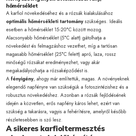
hőmérséklet
A karfiol növekedéséhez és a rózsák kialakulásához
optimális hőmérsékleti tartomány
szükséges. Ideális
esetben a hőmérséklet 15-20°C között mozog.
Alacsonyabb hőmérséklet (5°C alatt) gátolhatja a
növekedést és felmagzáshoz vezethet, míg a tartósan
magasabb hőmérséklet (25°C felett) apró, laza, rossz
minőségű rózsákat eredményezhet, vagy akár
megakadályozhatja a rózsaképződést is.
A
fényigény
, ahogy már említettük, magas. A növényeknek
elegendő napfényre van szükségük a fotoszintézishez és a
robusztus növekedéshez. Azonban a rózsák fejlődésének
idején a közvetlen, erős napfény káros lehet, ezért van
szükség a takarásra, vagyis a fehérítésre, amelyről később
részletesebben is szó lesz.
A sikeres karfioltermesztés