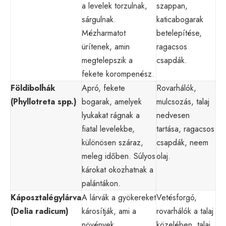
a levelek torzulnak,
szappan,
sárgulnak.
katicabogarak
Mézharmatot
betelepítése,
ürítenek, amin
ragacsos
megtelepszik a
csapdák.
fekete korompenész.
Földibolhák
Apró, fekete
Rovarhálók,
(Phyllotreta spp.)
bogarak, amelyek
mulcsozás, talaj
lyukakat rágnak a
nedvesen
fiatal levelekbe,
tartása, ragacsos
különösen száraz,
csapdák, neem
meleg időben. Súlyos
olaj.
károkat okozhatnak a
palántákon.
Káposztalégylárva
A lárvák a gyökereket
Vetésforgó,
(Delia radicum)
károsítják, ami a
rovarhálók a talaj
növények
közelében, talaj