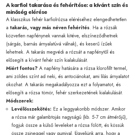
A karfiol takarása és fehérítése: a kívánt szín és
minőség elérése
A klasszikus fehér karfiolrózsa eléréséhez elengedhetetlen
a
takarás, vagy más néven fehérítés
. Ha a rózsák
közvetlen napfénynek vannak kitéve, elszíneződhetnek
(sárgás, barnás árnyalatúvá válnak), és keserű ízűek
lehetnek. A takarás megvédi a rózsát a napfénytől és
elősegíti a kívánt fehér szín kialakulását.
Miért fontos?
A napfény hatására a rózsa klorofillt termel,
ami zöldes színt ad neki, és antociánokat, ami lilás árnyalatot
okozhat. A takarás megakadályozza ezt a folyamatot, és
elősegíti a rózsa tömör, fehér szerkezetének kialakulását.
Módszerek:
Levélösszekötés:
Ez a leggyakoribb módszer. Amikor
a rózsa már galambtojás nagyságú (kb. 5-7 cm átmérőjű),
fogjuk össze a külső leveleket a rózsa fölött, és kössük
össze zsineggel vagy gumival. Ügyeljünk arra, hogy a