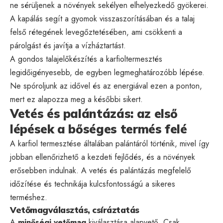
ne sérüljenek a növények sekélyen elhelyezkedő gyökerei.
A kapálás segít a gyomok visszaszorításában és a talaj
felső rétegének levegőztetésében, ami csökkenti a
párolgást és javítja a vízháztartást.
A gondos talajelőkészítés a karfioltermesztés
legidőigényesebb, de egyben legmeghatározóbb lépése.
Ne spóroljunk az idővel és az energiával ezen a ponton,
mert ez alapozza meg a későbbi sikert.
Vetés és palántázás: az első
lépések a bőséges termés felé
A karfiol termesztése általában palántáról történik, mivel így
jobban ellenőrizhető a kezdeti fejlődés, és a növények
erősebben indulnak. A vetés és palántázás megfelelő
időzítése és technikája kulcsfontosságú a sikeres
terméshez.
Vetőmagválasztás, csíráztatás
A
minőségi vetőmag
kiválasztása alapvető. Csak