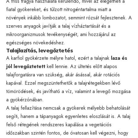
A friss trágya használata kerülendő, mivel az elégetheti a
fiatal gyökereket, és túlzott nitrogéntartalma miatt a
növények inkább lombozatot, semmint rózsát fejlesztenek. A
szerves anyagok javítják a talaj vízháztartását és a
mikroorganizmusok tevékenységét, ami hozzájárul az
egészséges növekedéshez.
Talajlazítás, levegőztetés
A karfiol gyökérzete mélyre hatol, ezért a talajnak
laza és
jól levegőztetett
kell lennie. Az ültetés előtt alapos
talajforgatásra van szükség, akár ásással, akár rotációs
kapával. Ezzel megszüntethetők a talajrétegekben lévő
tömörödések, és javítható a víz, valamint a levegő mozgása
a gyökérzónában.
A talaj fellazítása nemcsak a gyökerek mélyebb behatolását
segíti, hanem a tápanyagok egyenletes eloszlását is. A talaj
felső rétegének rendszeres kapálása a vegetációs
időszakban szintén fontos, de óvatosan kell végezni, hogy