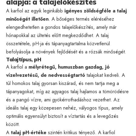
alapja: a talajelőkészítés
A karfiol az egyik leginkább
igényes zöldségféle a talaj
minőségét illetően
. A bőséges termés eléréséhez
elengedhetetlen a gondos talajelőkészítés, amely már
hónapokkal az ültetés előtt megkezdődhet. A talaj
összetétele, pH-ja és tápanyagtartalma közvetlenül
befolyásolja a növények fejlődését és a rózsák minőségét.
Talajtípus, pH
A karfiol a
mélyrétegű, humuszban gazdag, jó
vízelvezetésű, de nedvességtartó
talajokat kedveli. A
túl homokos talaj gyorsan kiszárad, és nem tartja meg a
tápanyagokat, míg az agyagos talaj hajlamos a tömörödésre
és a pangó vízre, ami gyökérrothadáshoz vezethet. Az
ideális talaj egy közepesen nehéz, vályogos típus, amely
optimális egyensúlyt biztosít a víztartás és a levegőzés
között.
A
talaj pH-értéke
szintén kritikus tényező. A karfiol