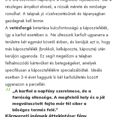
részleges árnyékot elviseli, a rózsák mérete és minősége
romolhat. A talajnak jó vízelvezetésűnek és tápanyagban
gazdagnak kell lennie.
A
vetésforgó
betartása kulcsfontosságú a káposztafélék,
így a karfiol esetében is. Ne ültessünk karfiolt ugyanarra a
területre két egymást követő évben, és kerüljük azt is, hogy
más káposztafélék (brokkoli, kelkáposzta, káposzta) után
kerüljön ugyanoda. Ez segít megelőzni a talajban
felhalmozódó kártevőket és betegségeket, amelyek
specifikusan a káposztafélékre specializálódtak. Ideális
esetben 3-4 évet hagyjunk ki két karfiolültetés között
ugyanazon a parcellán.
„A karfiol a napfény szerelmese, de a
forróság ellensége. A megfelelő hely és a jól
megválasztott fajta már fél siker a
bőséges termés felé.”
Környezeti igények áttekintése: fény,