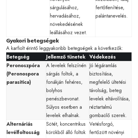
sárgulásához,
fertőtlenítése,
hervadásához,
palántanevelés.
növekedésének
leállásához vezet.
Gyakori betegségek
A karfiolt érintő leggyakoribb betegségek a következők:
Betegség
Jellemző tünetek
Védekezés
Peronoszpóra
A levelek felszínén
Jó légáramlás
(Peronospora
sárgás foltok, a
biztosítása,
parasitica)
fonákján fehéres,
megfelelő ültetési
bolyhos
távolság, beteg
penészbevonat.
levelek eltávolítása,
Súlyos esetben a
réztartalmú
levelek elhalnak.
gombaölő szerek.
Alternáriás
Sötét, koncentrikus
Vetésforgó,
levélfoltosság
körökből álló foltok
fertőzött növényi