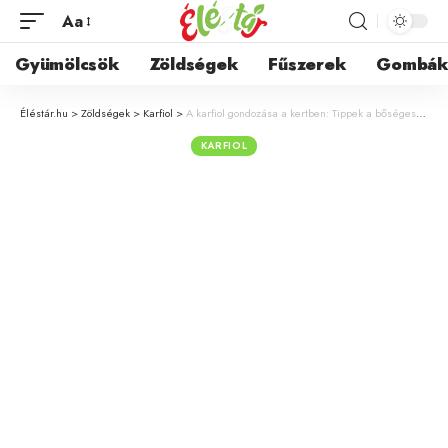
Aa
Gyümölcsök
Zöldségek
Fűszerek
Gombá
Éléstár.hu
>
Zöldségek
>
Karfiol
>
A karfiol gondozása a kertben: Tippek a bőséges és egészséges termésért
KARFIOL