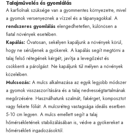
Talajművelés és gyomlálás
A karfiolnak szüksége van a gyommentes környezetre, mivel
a gyomok versenyeznek a vízzel és a tápanyagokkal. A
rendszeres gyomlálás
elengedhetetlen, különösen a
fiatal növények esetében.
Kapálás:
Óvatosan, sekélyen kapáljunk a növények körül,
hogy ne sérüljenek a gyökerek. A kapálás segít megtörni a
talaj felső rétegének kérgét, javítja a levegőzést és
csökkenti a párolgást. Ne kapáljunk túl mélyen a növények
közelében.
Mulcsozás:
A mulcs alkalmazása az egyik legjobb módszer
a gyomok visszaszorítására és a talaj nedvességtartalmának
megőrzésére. Használhatunk szalmát, fakérget, komposztot
vagy fekete fóliát. A mulcsréteg vastagsága ideális esetben
5-10 cm legyen. A mulcs emellett segít a talaj
hőmérsékletének stabilizálásában is, védve a gyökereket a
hőmérsékleti ingadozásoktól.