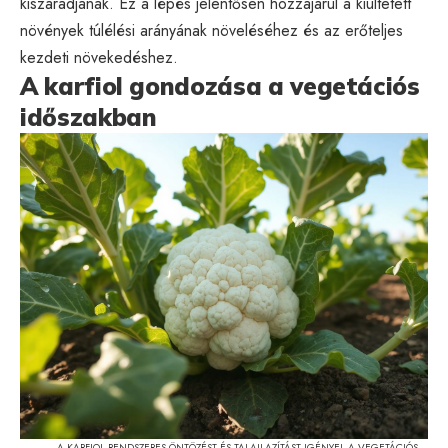
kiszáradjanak. Ez a lépés jelentősen hozzájárul a kiültetett
növények túlélési arányának növeléséhez és az erőteljes
kezdeti növekedéshez.
A karfiol gondozása a vegetációs
időszakban
A KARFIOL RENDSZERES ÖNTÖZÉST ÉS TALAJLAZÍTÁST IGÉNYEL A VEGETÁCIÓS