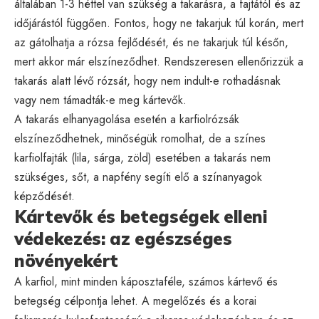
általában 1-3 héttel van szükség a takarásra, a fajtától és az
időjárástól függően. Fontos, hogy ne takarjuk túl korán, mert
az gátolhatja a rózsa fejlődését, és ne takarjuk túl későn,
mert akkor már elszíneződhet. Rendszeresen ellenőrizzük a
takarás alatt lévő rózsát, hogy nem indult-e rothadásnak
vagy nem támadták-e meg kártevők.
A takarás elhanyagolása esetén a karfiolrózsák
elszíneződhetnek, minőségük romolhat, de a színes
karfiolfajták (lila, sárga, zöld) esetében a takarás nem
szükséges, sőt, a napfény segíti elő a színanyagok
képződését.
Kártevők és betegségek elleni
védekezés: az egészséges
növényekért
A karfiol, mint minden káposztaféle, számos kártevő és
betegség célpontja lehet. A megelőzés és a korai