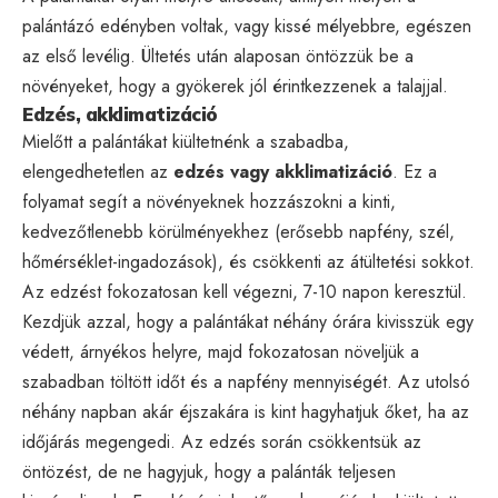
palántázó edényben voltak, vagy kissé mélyebbre, egészen
az első levélig. Ültetés után alaposan öntözzük be a
növényeket, hogy a gyökerek jól érintkezzenek a talajjal.
Edzés, akklimatizáció
Mielőtt a palántákat kiültetnénk a szabadba,
elengedhetetlen az
edzés vagy akklimatizáció
. Ez a
folyamat segít a növényeknek hozzászokni a kinti,
kedvezőtlenebb körülményekhez (erősebb napfény, szél,
hőmérséklet-ingadozások), és csökkenti az átültetési sokkot.
Az edzést fokozatosan kell végezni, 7-10 napon keresztül.
Kezdjük azzal, hogy a palántákat néhány órára kivisszük egy
védett, árnyékos helyre, majd fokozatosan növeljük a
szabadban töltött időt és a napfény mennyiségét. Az utolsó
néhány napban akár éjszakára is kint hagyhatjuk őket, ha az
időjárás megengedi. Az edzés során csökkentsük az
öntözést, de ne hagyjuk, hogy a palánták teljesen