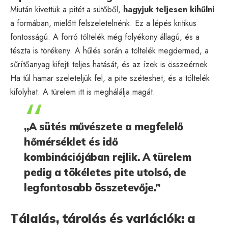
Miután kivettük a pitét a sütőből,
hagyjuk teljesen kihűlni
a formában, mielőtt felszeletelnénk. Ez a lépés kritikus
fontosságú. A forró töltelék még folyékony állagú, és a
tészta is törékeny. A hűlés során a töltelék megdermed, a
sűrítőanyag kifejti teljes hatását, és az ízek is összeérnek.
Ha túl hamar szeleteljük fel, a pite széteshet, és a töltelék
kifolyhat. A türelem itt is meghálálja magát.
„A sütés művészete a megfelelő
hőmérséklet és idő
kombinációjában rejlik. A türelem
pedig a tökéletes pite utolsó, de
legfontosabb összetevője.”
Tálalás, tárolás és variációk: a