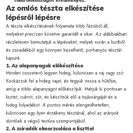
Az omlós tészta elkészítése
lépésről lépésre
A tészta elkészítésének folyamata több fázisból áll,
melyeket precízen követve garantált a siker. Az alábbiakban
részletesen bemutatjuk a lépéseket, melyek során a lisztből
és zsiradékból egy könnyen kezelhető, porhanyós tésztát
kapunk.
1. Az alapanyagok előkészítése
Minden összetevő legyen hideg, különösen a vaj vagy zsír.
Kockázzuk fel a hideg vajat, és tegyük vissza a hűtőbe,
amíg a többi alapanyagot előkészítjük. Mérjük ki pontosan a
lisztet, cukrot, sót, és készítsük elő a tojássárgáját és a
hideg folyadékot. A pontos mérés elengedhetetlen,
különösen egy ilyen érzékeny tésztánál, ahol az arányok
döntőek a végső textúra szempontjából.
2. A zsiradék elmorzsolása a liszttel