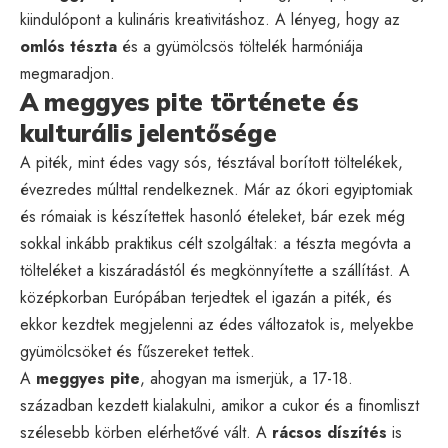
kiindulópont a kulináris kreativitáshoz. A lényeg, hogy az
omlós tészta
és a gyümölcsös töltelék harmóniája
megmaradjon.
A meggyes pite története és
kulturális jelentősége
A piték, mint édes vagy sós, tésztával borított töltelékek,
évezredes múlttal rendelkeznek. Már az ókori egyiptomiak
és rómaiak is készítettek hasonló ételeket, bár ezek még
sokkal inkább praktikus célt szolgáltak: a tészta megóvta a
tölteléket a kiszáradástól és megkönnyítette a szállítást. A
középkorban Európában terjedtek el igazán a piték, és
ekkor kezdtek megjelenni az édes változatok is, melyekbe
gyümölcsöket és fűszereket tettek.
A
meggyes pite
, ahogyan ma ismerjük, a 17-18.
században kezdett kialakulni, amikor a cukor és a finomliszt
szélesebb körben elérhetővé vált. A
rácsos díszítés
is