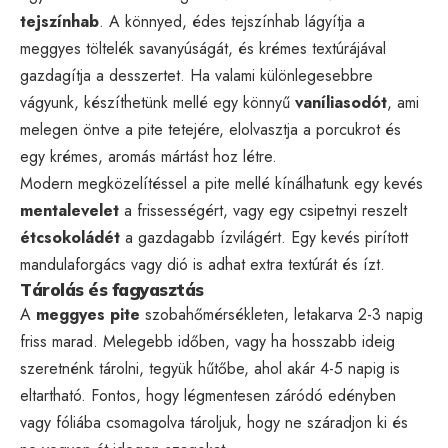
tejszínhab
. A könnyed, édes tejszínhab lágyítja a
meggyes töltelék savanyúságát, és krémes textúrájával
gazdagítja a desszertet. Ha valami különlegesebbre
vágyunk, készíthetünk mellé egy könnyű
vaníliasodót
, ami
melegen öntve a pite tetejére, elolvasztja a porcukrot és
egy krémes, aromás mártást hoz létre.
Modern megközelítéssel a pite mellé kínálhatunk egy kevés
mentalevelet
a frissességért, vagy egy csipetnyi reszelt
étcsokoládét
a gazdagabb ízvilágért. Egy kevés pirított
mandulaforgács vagy dió is adhat extra textúrát és ízt.
Tárolás és fagyasztás
A
meggyes pite
szobahőmérsékleten, letakarva 2-3 napig
friss marad. Melegebb időben, vagy ha hosszabb ideig
szeretnénk tárolni, tegyük hűtőbe, ahol akár 4-5 napig is
eltartható. Fontos, hogy légmentesen záródó edényben
vagy fóliába csomagolva tároljuk, hogy ne száradjon ki és