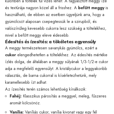
különben a töltelék túl vizes lehet. A fagyasztott meggy íze
és textúrája nagyon közel áll a frisshez. A
befőtt meggy
is
használható, de ebben az esetben ügyeljünk arra, hogy a
gyümölcsöt alaposan csepegtessük le a szirupból, és
valószínűleg kevesebb cukorra lesz szükség a töltelékhez,
mivel a befőtt meggy eleve édesebb.
Édesítés és ízesítés: a tökéletes egyensúly
A meggy természetesen savanykás gyümölcs, ezért a
cukor
elengedhetetlen a töltelékhez. Az édesítés mértéke
ízlés dolga, de általában a meggy súlyának 1/3-1/2-e cukor
adja a megfelelő egyensúlyt. A kristálycukor a leggyakoribb
választás, de barna cukorral is kísérletezhetünk, mely
karamellesebb ízt adhat.
Az ízesítés terén számos lehetőség kínálkozik:
Fahéj:
Klasszikus párosítás a meggyel, meleg, fűszeres
aromát kölcsönöz.
Vanília:
Vaníliás cukor, vanília kivonat vagy egy fél