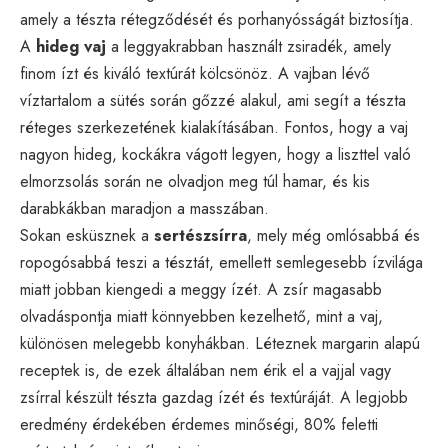
amely a tészta rétegződését és porhanyósságát biztosítja.
A
hideg vaj
a leggyakrabban használt zsiradék, amely
finom ízt és kiváló textúrát kölcsönöz. A vajban lévő
víztartalom a sütés során gőzzé alakul, ami segít a tészta
réteges szerkezetének kialakításában. Fontos, hogy a vaj
nagyon hideg, kockákra vágott legyen, hogy a liszttel való
elmorzsolás során ne olvadjon meg túl hamar, és kis
darabkákban maradjon a masszában.
Sokan esküsznek a
sertészsírra
, mely még omlósabbá és
ropogósabbá teszi a tésztát, emellett semlegesebb ízvilága
miatt jobban kiengedi a meggy ízét. A zsír magasabb
olvadáspontja miatt könnyebben kezelhető, mint a vaj,
különösen melegebb konyhákban. Léteznek margarin alapú
receptek is, de ezek általában nem érik el a vajjal vagy
zsírral készült tészta gazdag ízét és textúráját. A legjobb
eredmény érdekében érdemes minőségi, 80% feletti