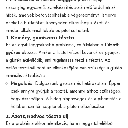
viszonylag egyszerű, az elkészítés során előfordulhatnak
hibák, amelyek befolyásolhatják a végeredményt. Ismerve
ezeket a buktatókat, könnyedén elkerülhetjük őket, és
minden alkalommal tökéletes pitét süthetünk.
1. Kemény, gumiszerű tészta
Ez az egyik leggyakoribb probléma, és általában a
túlzott
gyúrás
okozza. Amikor a lisztet vízzel keverjük és gyúrjuk,
a glutén aktiválódik, ami rugalmassá teszi a tésztát. Az
omlós tésztánál pont az ellenkezőjére van szükség: a glutén
minimális aktiválására.
Megoldás:
Dolgozzunk gyorsan és határozottan. Éppen
csak annyira gyúrjuk a tésztát, amennyi ahhoz szükséges,
hogy összeálljon. A hideg alapanyagok és a pihentetés a
hűtőben szintén segítenek a glutén ellazításában.
2. Ázott, nedves tészta alj
Ez a probléma akkor jelentkezik, ha a meggy töltelékből