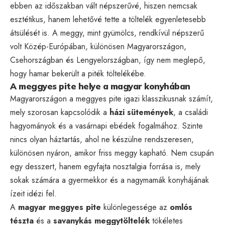
ebben az időszakban vált népszerűvé, hiszen nemcsak
esztétikus, hanem lehetővé tette a töltelék egyenletesebb
átsülését is. A meggy, mint gyümölcs, rendkívül népszerű
volt Közép-Európában, különösen Magyarországon,
Csehországban és Lengyelországban, így nem meglepő,
hogy hamar bekerült a piték töltelékébe.
A meggyes pite helye a magyar konyhában
Magyarországon a meggyes pite igazi klasszikusnak számít,
mely szorosan kapcsolódik a
házi sütemények
, a családi
hagyományok és a vasárnapi ebédek fogalmához. Szinte
nincs olyan háztartás, ahol ne készülne rendszeresen,
különösen nyáron, amikor friss meggy kapható. Nem csupán
egy desszert, hanem egyfajta nosztalgia forrása is, mely
sokak számára a gyermekkor és a nagymamák konyhájának
ízeit idézi fel.
A
magyar meggyes pite
különlegessége az
omlós
tészta
és a
savanykás meggytöltelék
tökéletes