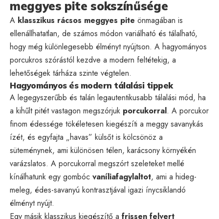
meggyes pite sokszínűsége
A
klasszikus rácsos meggyes pite
önmagában is
ellenállhatatlan, de számos módon variálható és tálalható,
hogy még különlegesebb élményt nyújtson. A hagyományos
porcukros szórástól kezdve a modern feltétekig, a
lehetőségek tárháza szinte végtelen.
Hagyományos és modern tálalási tippek
A legegyszerűbb és talán legautentikusabb tálalási mód, ha
a kihűlt pitét vastagon megszórjuk
porcukorral
. A porcukor
finom édessége tökéletesen kiegészíti a meggy savanykás
ízét, és egyfajta „havas” külsőt is kölcsönöz a
süteménynek, ami különösen télen, karácsony környékén
varázslatos. A porcukorral megszórt szeleteket mellé
kínálhatunk egy gombóc
vaníliafagylaltot
, ami a hideg-
meleg, édes-savanyú kontrasztjával igazi ínycsiklandó
élményt nyújt.
Egy másik klasszikus kiegészítő a
frissen felvert