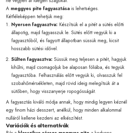
ne vegyen át idegen szagokat.
A
meggyes pite fagyasztása
is lehetséges.
Kétféleképpen tehetjük meg:
Nyersen fagyasztva:
Készítsük el a pitét a sütés előtti
állapotig, majd fagyasszuk le. Sütés előtt vegyük ki a
fagyasztóból, és fagyott állapotban süssük meg, kicsit
hosszabb sütési idővel.
Sülten fagyasztva:
Süssük meg teljesen a pitét, hagyjuk
kihűlni, majd csomagoljuk be alaposan fóliába, és tegyük
fagyasztóba. Felhasználás előtt vegyük ki, olvasszuk fel
szobahőmérsékleten, majd rövid ideig melegítsük át a
sütőben, hogy visszanyerje ropogósságát.
A fagyasztás kiváló módja annak, hogy mindig legyen kéznél
egy finom házi desszert, anélkül, hogy minden alkalommal
nulláról kellene kezdeni az elkészítést.
Variációk és alternatívák
Bár a
klasszikus rácsos meggyes pite
a kedvenc,