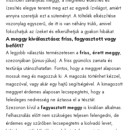
frissítően savanykás meggy, a megfelelő édesítés és
ízesítés elegye teremti meg azt az egyedi ízvilágot, amiért
annyira szeretjük ezt a süteményt. A töltelék elkészítése
viszonylag egyszerű, de itt is van néhány trükk, amivel
fokozhatjuk az ízeket és elkerülhetjük a gyakori hibákat.
A meggy kiválasztása: friss, fagyasztott vagy
befőtt?
A legjobb választás természetesen a
friss, érett meggy
,
szezonjában (június-július). A friss gyümölcs zamata és
textúrája utánozhatatlan. Fontos, hogy a meggyet alaposan
mossuk meg és magozzuk ki. A magozás történhet kézzel,
magozóval, vagy akár egy hajtű segítségével. A kimagozott
meggyet érdemes alaposan lecsepegtetni, hogy a
felesleges nedvesség ne áztassa el a tésztát.
Szezonon kívül a
fagyasztott meggy
is kiválóan alkalmas.
Felhasználás előtt nem szükséges teljesen felengedni, de
érdemes egy szűrőben lecsepegtetni a kiolvadó levet,