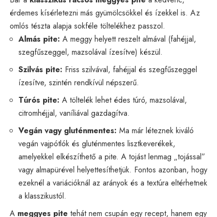
érdemes kísérletezni más gyümölcsökkel és ízekkel is. Az
omlós tészta alapja sokféle töltelékhez passzol.
Almás pite:
A meggy helyett reszelt almával (fahéjjal,
szegfűszeggel, mazsolával ízesítve) készül.
Szilvás pite:
Friss szilvával, fahéjjal és szegfűszeggel
ízesítve, szintén rendkívül népszerű.
Túrós pite:
A töltelék lehet édes túró, mazsolával,
citromhéjjal, vaníliával gazdagítva.
Vegán vagy gluténmentes:
Ma már léteznek kiváló
vegán vajpótlók és gluténmentes lisztkeverékek,
amelyekkel elkészíthető a pite. A tojást lenmag „tojással”
vagy almapürével helyettesíthetjük. Fontos azonban, hogy
ezeknél a variációknál az arányok és a textúra eltérhetnek
a klasszikustól.
A
meggyes pite
tehát nem csupán egy recept, hanem egy