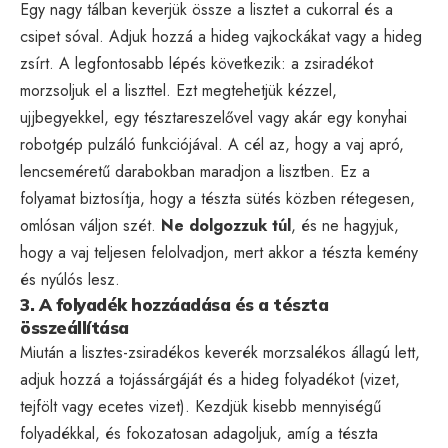
Egy nagy tálban keverjük össze a lisztet a cukorral és a
csipet sóval. Adjuk hozzá a hideg vajkockákat vagy a hideg
zsírt. A legfontosabb lépés következik: a zsiradékot
morzsoljuk el a liszttel. Ezt megtehetjük kézzel,
ujjbegyekkel, egy tésztareszelővel vagy akár egy konyhai
robotgép pulzáló funkciójával. A cél az, hogy a vaj apró,
lencseméretű darabokban maradjon a lisztben. Ez a
folyamat biztosítja, hogy a tészta sütés közben rétegesen,
omlósan váljon szét.
Ne dolgozzuk túl
, és ne hagyjuk,
hogy a vaj teljesen felolvadjon, mert akkor a tészta kemény
és nyúlós lesz.
3. A folyadék hozzáadása és a tészta
összeállítása
Miután a lisztes-zsiradékos keverék morzsalékos állagú lett,
adjuk hozzá a tojássárgáját és a hideg folyadékot (vizet,
tejfölt vagy ecetes vizet). Kezdjük kisebb mennyiségű
folyadékkal, és fokozatosan adagoljuk, amíg a tészta