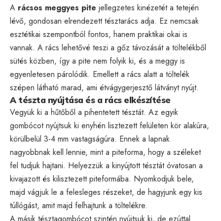
A
rácsos meggyes pite
jellegzetes kinézetét a tetején
lévő, gondosan elrendezett tésztarács adja. Ez nemcsak
esztétikai szempontból fontos, hanem praktikai okai is
vannak. A rács lehetővé teszi a gőz távozását a töltelékből
sütés közben, így a pite nem folyik ki, és a meggy is
egyenletesen párolódik. Emellett a rács alatt a töltelék
szépen látható marad, ami étvágygerjesztő látványt nyújt.
A tészta nyújtása és a rács elkészítése
Vegyük ki a hűtőből a pihentetett tésztát. Az egyik
gombócot nyújtsuk ki enyhén lisztezett felületen kör alakúra,
körülbelül 3-4 mm vastagságúra. Ennek a lapnak
nagyobbnak kell lennie, mint a piteforma, hogy a széleket
fel tudjuk hajtani. Helyezzük a kinyújtott tésztát óvatosan a
kivajazott és kilisztezett piteformába. Nyomkodjuk bele,
majd vágjuk le a felesleges részeket, de hagyjunk egy kis
túllógást, amit majd felhajtunk a töltelékre.
A másik tésztagombócot szintén nyújtsuk ki, de ezúttal