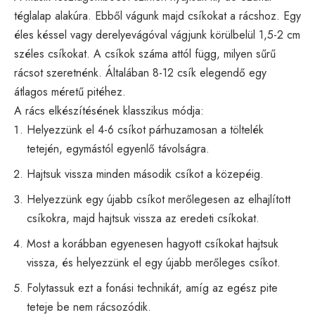
téglalap alakúra. Ebből vágunk majd csíkokat a rácshoz. Egy
éles késsel vagy derelyevágóval vágjunk körülbelül 1,5-2 cm
széles csíkokat. A csíkok száma attól függ, milyen sűrű
rácsot szeretnénk. Általában 8-12 csík elegendő egy
átlagos méretű pitéhez.
A rács elkészítésének klasszikus módja:
Helyezzünk el 4-6 csíkot párhuzamosan a töltelék
tetején, egymástól egyenlő távolságra.
Hajtsuk vissza minden második csíkot a közepéig.
Helyezzünk egy újabb csíkot merőlegesen az elhajlított
csíkokra, majd hajtsuk vissza az eredeti csíkokat.
Most a korábban egyenesen hagyott csíkokat hajtsuk
vissza, és helyezzünk el egy újabb merőleges csíkot.
Folytassuk ezt a fonási technikát, amíg az egész pite
teteje be nem rácsozódik.