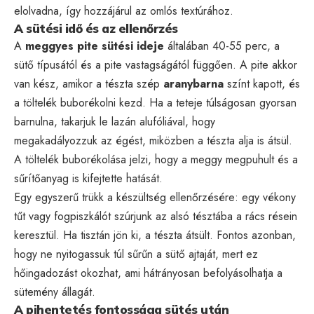
elolvadna, így hozzájárul az omlós textúrához.
A sütési idő és az ellenőrzés
A
meggyes pite sütési ideje
általában 40-55 perc, a
sütő típusától és a pite vastagságától függően. A pite akkor
van kész, amikor a tészta szép
aranybarna
színt kapott, és
a töltelék buborékolni kezd. Ha a teteje túlságosan gyorsan
barnulna, takarjuk le lazán alufóliával, hogy
megakadályozzuk az égést, miközben a tészta alja is átsül.
A töltelék buborékolása jelzi, hogy a meggy megpuhult és a
sűrítőanyag is kifejtette hatását.
Egy egyszerű trükk a készültség ellenőrzésére: egy vékony
tűt vagy fogpiszkálót szúrjunk az alsó tésztába a rács résein
keresztül. Ha tisztán jön ki, a tészta átsült. Fontos azonban,
hogy ne nyitogassuk túl sűrűn a sütő ajtaját, mert ez
hőingadozást okozhat, ami hátrányosan befolyásolhatja a
sütemény állagát.
A pihentetés fontossága sütés után