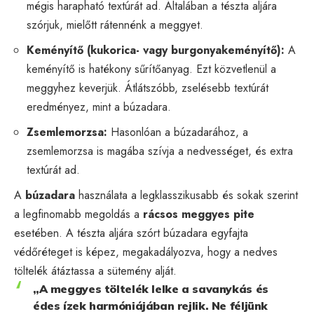
mégis harapható textúrát ad. Általában a tészta aljára
szórjuk, mielőtt rátennénk a meggyet.
Keményítő (kukorica- vagy burgonyakeményítő):
A
keményítő is hatékony sűrítőanyag. Ezt közvetlenül a
meggyhez keverjük. Átlátszóbb, zselésebb textúrát
eredményez, mint a búzadara.
Zsemlemorzsa:
Hasonlóan a búzadarához, a
zsemlemorzsa is magába szívja a nedvességet, és extra
textúrát ad.
A
búzadara
használata a legklasszikusabb és sokak szerint
a legfinomabb megoldás a
rácsos meggyes pite
esetében. A tészta aljára szórt búzadara egyfajta
védőréteget is képez, megakadályozva, hogy a nedves
töltelék átáztassa a sütemény alját.
„A meggyes töltelék lelke a savanykás és
édes ízek harmóniájában rejlik. Ne féljünk