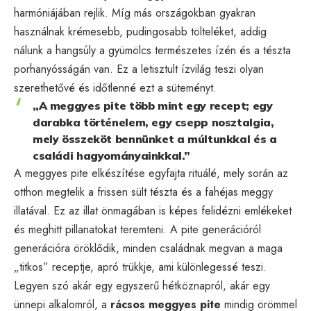
harmóniájában rejlik. Míg más országokban gyakran
használnak krémesebb, pudingosabb tölteléket, addig
nálunk a hangsúly a gyümölcs természetes ízén és a tészta
porhanyósságán van. Ez a letisztult ízvilág teszi olyan
szerethetővé és időtlenné ezt a süteményt.
„A meggyes pite több mint egy recept; egy
darabka történelem, egy csepp nosztalgia,
mely összeköt bennünket a múltunkkal és a
családi hagyományainkkal.”
A meggyes pite elkészítése egyfajta rituálé, mely során az
otthon megtelik a frissen sült tészta és a fahéjas meggy
illatával. Ez az illat önmagában is képes felidézni emlékeket
és meghitt pillanatokat teremteni. A pite generációról
generációra öröklődik, minden családnak megvan a maga
„titkos” receptje, apró trükkje, ami különlegessé teszi.
Legyen szó akár egy egyszerű hétköznapról, akár egy
ünnepi alkalomról, a
rácsos meggyes pite
mindig örömmel