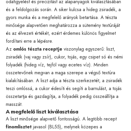
odafigyelést és precizitást az alapanyagok kiválasztásában
és a feldolgozás során. A siker kulcsa a hideg zsiradék, a
gyors munka és a megfelelő arányok betartása. A tészta
minősége alapvetően meghatározza a sütemény textúráját
és az élvezeti értékét, ezért érdemes különös figyelmet
fordítani erre a lépésre.
Az
omlós tészta receptje
viszonylag egyszerű: liszt,
zsiradék (vaj vagy zsír), cukor, tojás, egy csipet só és némi
folyadék (hideg víz, tejföl vagy ecetes víz). Minden
összetevőnek megvan a maga szerepe a végső textúra
kialakításában. A liszt adja a tészta szerkezetét, a zsiradék
teszi omlóssá, a cukor édesíti és segíti a barnulást, a tojás
összetartja és gazdagítja, a folyadék pedig összeállítja a
masszát.
A megfelelő liszt kiválasztása
A liszt minősége alapvető fontosságú. A legtöbb recept
finomlisztet
javasol (BL55), melynek közepes a