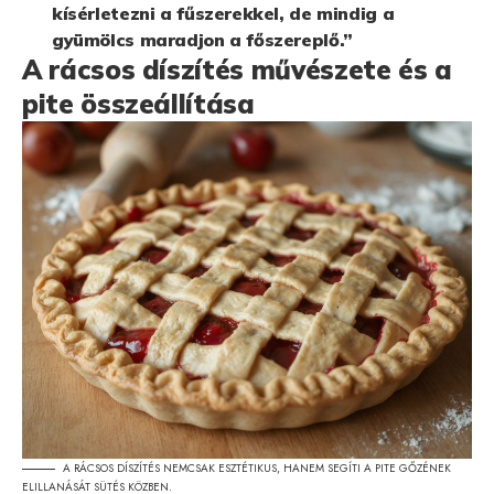
kísérletezni a fűszerekkel, de mindig a
gyümölcs maradjon a főszereplő.”
A rácsos díszítés művészete és a
pite összeállítása
A RÁCSOS DÍSZÍTÉS NEMCSAK ESZTÉTIKUS, HANEM SEGÍTI A PITE GŐZÉNEK
ELILLANÁSÁT SÜTÉS KÖZBEN.