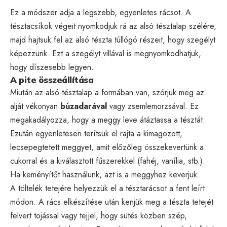
Ez a módszer adja a legszebb, egyenletes rácsot. A
tésztacsíkok végeit nyomkodjuk rá az alsó tésztalap szélére,
majd hajtsuk fel az alsó tészta túllógó részeit, hogy szegélyt
képezzünk. Ezt a szegélyt villával is megnyomkodhatjuk,
hogy díszesebb legyen.
A pite összeállítása
Miután az alsó tésztalap a formában van, szórjuk meg az
alját vékonyan
búzadarával
vagy zsemlemorzsával. Ez
megakadályozza, hogy a meggy leve átáztassa a tésztát.
Ezután egyenletesen terítsük el rajta a kimagozott,
lecsepegtetett meggyet, amit előzőleg összekevertünk a
cukorral és a kiválasztott fűszerekkel (fahéj, vanília, stb.).
Ha keményítőt használunk, azt is a meggyhez keverjük.
A töltelék tetejére helyezzük el a tésztarácsot a fent leírt
módon. A rács elkészítése után kenjük meg a tészta tetejét
felvert tojással vagy tejjel, hogy sütés közben szép,