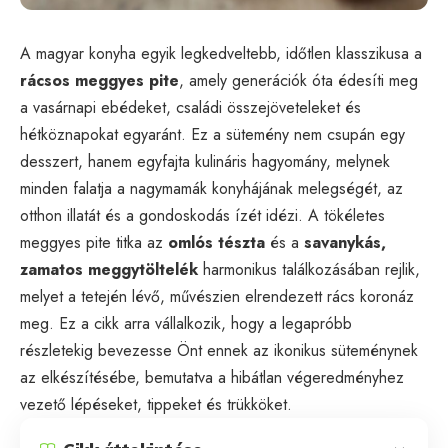
A magyar konyha egyik legkedveltebb, időtlen klasszikusa a
rácsos meggyes pite
, amely generációk óta édesíti meg
a vasárnapi ebédeket, családi összejöveteleket és
hétköznapokat egyaránt. Ez a sütemény nem csupán egy
desszert, hanem egyfajta kulináris hagyomány, melynek
minden falatja a nagymamák konyhájának melegségét, az
otthon illatát és a gondoskodás ízét idézi. A tökéletes
meggyes pite titka az
omlós tészta
és a
savanykás,
zamatos meggytöltelék
harmonikus találkozásában rejlik,
melyet a tetején lévő, művészien elrendezett rács koronáz
meg. Ez a cikk arra vállalkozik, hogy a legapróbb
részletekig bevezesse Önt ennek az ikonikus süteménynek
az elkészítésébe, bemutatva a hibátlan végeredményhez
vezető lépéseket, tippeket és trükköket.