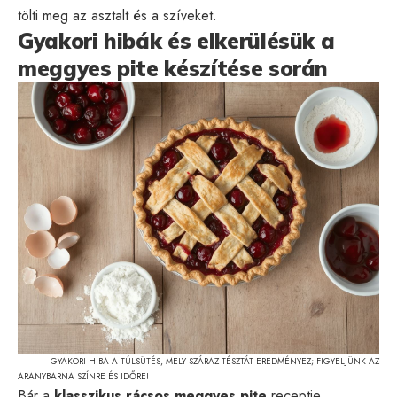
tölti meg az asztalt és a szíveket.
Gyakori hibák és elkerülésük a
meggyes pite készítése során
GYAKORI HIBA A TÚLSÜTÉS, MELY SZÁRAZ TÉSZTÁT EREDMÉNYEZ; FIGYELJÜNK AZ
ARANYBARNA SZÍNRE ÉS IDŐRE!
Bár a
klasszikus rácsos meggyes pite
receptje