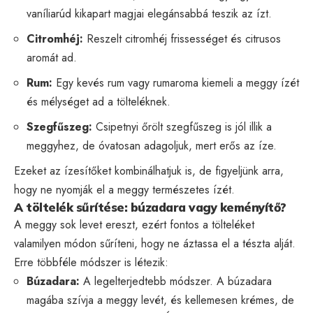
vaníliarúd kikapart magjai elegánsabbá teszik az ízt.
Citromhéj:
Reszelt citromhéj frissességet és citrusos
aromát ad.
Rum:
Egy kevés rum vagy rumaroma kiemeli a meggy ízét
és mélységet ad a tölteléknek.
Szegfűszeg:
Csipetnyi őrölt szegfűszeg is jól illik a
meggyhez, de óvatosan adagoljuk, mert erős az íze.
Ezeket az ízesítőket kombinálhatjuk is, de figyeljünk arra,
hogy ne nyomják el a meggy természetes ízét.
A töltelék sűrítése: búzadara vagy keményítő?
A meggy sok levet ereszt, ezért fontos a tölteléket
valamilyen módon sűríteni, hogy ne áztassa el a tészta alját.
Erre többféle módszer is létezik:
Búzadara:
A legelterjedtebb módszer. A búzadara
magába szívja a meggy levét, és kellemesen krémes, de