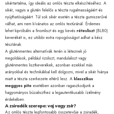
sikértartalma, így ideális az omlós tészta elkészítéséhez. A
sikér, vagyis a glutén felelős a tészta rugalmasságáért és
nyújthatóságáért. Túl sok sikér esetén a tészta gumiszerűvé
válhat, ami nem kívánatos az omlós textúránál. Érdemes
lehet kipróbálni a finomliszt és egy kevés
rétesliszt
(BL80)
keverékét is, ez utóbbi extra ropogósságot adhat a kész
tésztának.
A gluténmentes alternatívák terén is léteznek jó
megoldások, például rizsliszt, mandulaliszt vagy
gluténmentes lisztkeverékek, azonban ezekkel más
arányokkal és technikákkal kell dolgozni, mivel a sikér hiánya
miatt a tészta szerkezete eltérő lesz. A
klasszikus
meggyes pite
esetében azonban ragaszkodjunk a
hagyományos búzaliszthez a legautentikusabb ízélmény
érdekében.
A zsiradék szerepe: vaj vagy zsír?
Az omlós tészta legfontosabb összetevője a zsiradék,