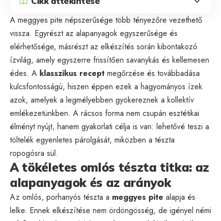
Cikk áttekintése
A meggyes pite népszerűsége több tényezőre vezethető
vissza. Egyrészt az alapanyagok egyszerűsége és
elérhetősége, másrészt az elkészítés során kibontakozó
ízvilág, amely egyszerre frissítően savanykás és kellemesen
édes. A
klasszikus recept
megőrzése és továbbadása
kulcsfontosságú, hiszen éppen ezek a hagyományos ízek
azok, amelyek a legmélyebben gyökereznek a kollektív
emlékezetünkben. A rácsos forma nem csupán esztétikai
élményt nyújt, hanem gyakorlati célja is van: lehetővé teszi a
töltelék egyenletes párolgását, miközben a tészta
ropogósra sül.
A tökéletes omlós tészta titka: az
alapanyagok és az arányok
Az omlós, porhanyós tészta a
meggyes pite
alapja és
lelke. Ennek elkészítése nem ördöngösség, de igényel némi