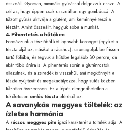
összeáll. Gyorsan, minimális gyúrással dolgozzuk össze. A
cél az, hogy éppen csak összeálljon egy gombóccá. A
túlzott gyúrás aktiválja a glutént, ami keménnyé teszi a
tésztát. Amint összeállt, hagyjuk abba a munkát.
4. Pihentetés a hűtőben
Formázzunk a tésztából két laposabb korongot (egyiket a
tészta aljához, másikat a rácshoz), csomagoljuk be frissen
tartó fóliába, és tegyük a hűtőbe legalább 30 percre, de
akár több órára is. A pihentetés során a gluténrostok
ellazulnak, és a zsiradék is visszahűl, ami megkönnyíti a
tészta nyújtását és megakadályozza, hogy sütés közben
túlzottan összeessen. Ez a lépés elengedhetetlen a
tökéletesen
omlós tészta
eléréséhez.
A savanykás meggyes töltelék: az
ízletes harmónia
A
rácsos meggyes pite
igazi karakterét a töltelék adja. A