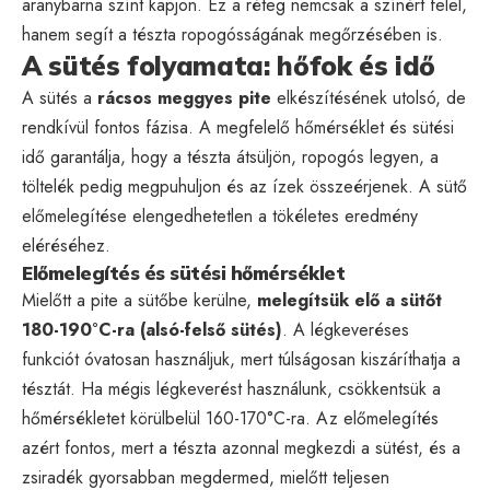
aranybarna színt kapjon. Ez a réteg nemcsak a színért felel,
hanem segít a tészta ropogósságának megőrzésében is.
A sütés folyamata: hőfok és idő
A sütés a
rácsos meggyes pite
elkészítésének utolsó, de
rendkívül fontos fázisa. A megfelelő hőmérséklet és sütési
idő garantálja, hogy a tészta átsüljön, ropogós legyen, a
töltelék pedig megpuhuljon és az ízek összeérjenek. A sütő
előmelegítése elengedhetetlen a tökéletes eredmény
eléréséhez.
Előmelegítés és sütési hőmérséklet
Mielőtt a pite a sütőbe kerülne,
melegítsük elő a sütőt
180-190°C-ra (alsó-felső sütés)
. A légkeveréses
funkciót óvatosan használjuk, mert túlságosan kiszáríthatja a
tésztát. Ha mégis légkeverést használunk, csökkentsük a
hőmérsékletet körülbelül 160-170°C-ra. Az előmelegítés
azért fontos, mert a tészta azonnal megkezdi a sütést, és a
zsiradék gyorsabban megdermed, mielőtt teljesen