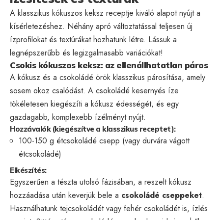
A klasszikus kókuszos keksz receptje kiváló alapot nyújt a
kísérletezéshez. Néhány apró változtatással teljesen új
ízprofilokat és textúrákat hozhatunk létre. Lássuk a
legnépszerűbb és legizgalmasabb variációkat!
Csokis kókuszos keksz: az ellenállhatatlan páros
A kókusz és a csokoládé örök klasszikus párosítása, amely
sosem okoz csalódást. A csokoládé kesernyés íze
tökéletesen kiegészíti a kókusz édességét, és egy
gazdagabb, komplexebb ízélményt nyújt.
Hozzávalók (kiegészítve a klasszikus receptet):
100-150 g étcsokoládé csepp (vagy durvára vágott
étcsokoládé)
Elkészítés:
Egyszerűen a tészta utolsó fázisában, a reszelt kókusz
hozzáadása után keverjük bele a
csokoládé cseppeket
.
Használhatunk tejcsokoládét vagy fehér csokoládét is, ízlés