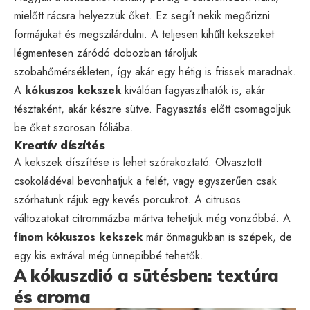
mielőtt rácsra helyezzük őket. Ez segít nekik megőrizni
formájukat és megszilárdulni. A teljesen kihűlt kekszeket
légmentesen záródó dobozban tároljuk
szobahőmérsékleten, így akár egy hétig is frissek maradnak.
A
kókuszos kekszek
kiválóan fagyaszthatók is, akár
tésztaként, akár készre sütve. Fagyasztás előtt csomagoljuk
be őket szorosan fóliába.
Kreatív díszítés
A kekszek díszítése is lehet szórakoztató. Olvasztott
csokoládéval bevonhatjuk a felét, vagy egyszerűen csak
szórhatunk rájuk egy kevés porcukrot. A citrusos
változatokat citrommázba mártva tehetjük még vonzóbbá. A
finom kókuszos kekszek
már önmagukban is szépek, de
egy kis extrával még ünnepibbé tehetők.
A kókuszdió a sütésben: textúra
és aroma