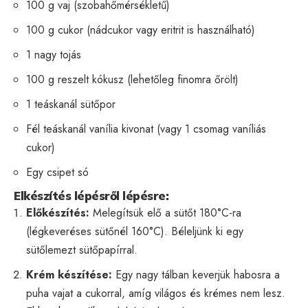
100 g vaj (szobahőmérsékletű)
100 g cukor (nádcukor vagy eritrit is használható)
1 nagy tojás
100 g reszelt kókusz (lehetőleg finomra őrölt)
1 teáskanál sütőpor
Fél teáskanál vanília kivonat (vagy 1 csomag vaníliás
cukor)
Egy csipet só
Elkészítés lépésről lépésre:
Előkészítés:
Melegítsük elő a sütőt 180°C-ra
(légkeveréses sütőnél 160°C). Béleljünk ki egy
sütőlemezt sütőpapírral.
Krém készítése:
Egy nagy tálban keverjük habosra a
puha vajat a cukorral, amíg világos és krémes nem lesz.