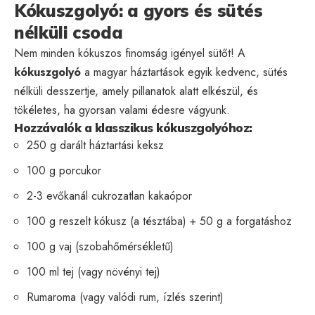
Kókuszgolyó: a gyors és sütés
nélküli csoda
Nem minden kókuszos finomság igényel sütőt! A
kókuszgolyó
a magyar háztartások egyik kedvenc, sütés
nélküli desszertje, amely pillanatok alatt elkészül, és
tökéletes, ha gyorsan valami édesre vágyunk.
Hozzávalók a klasszikus kókuszgolyóhoz:
250 g darált háztartási keksz
100 g porcukor
2-3 evőkanál cukrozatlan kakaópor
100 g reszelt kókusz (a tésztába) + 50 g a forgatáshoz
100 g vaj (szobahőmérsékletű)
100 ml tej (vagy növényi tej)
Rumaroma (vagy valódi rum, ízlés szerint)