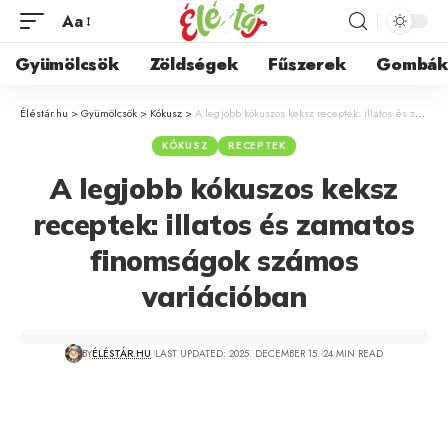
Aa
Gyümölcsök
Zöldségek
Fűszerek
Gombá
Éléstár.hu
>
Gyümölcsök
>
Kókusz
>
A legjobb kókuszos keksz receptek: illatos és zamatos finomságok számos variációban
KÓKUSZ
RECEPTEK
A legjobb kókuszos keksz
receptek: illatos és zamatos
finomságok számos
variációban
BY
ÉLÉSTÁR.HU
LAST UPDATED: 2025. DECEMBER 15.
24 MIN READ