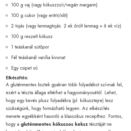
100 g vaj (vagy kókuszzsír/vegán margarin)
100 g cukor (vagy eritrit/xilit)
2 tojás (vagy lenmagtojás: 2 ek őrölt lenmag + 6 ek víz)
100 g reszelt kókusz
1 teáskanál sütőpor
Fél teáskanál vanília kivonat
Egy csipet só
Elkészítés:
A gluténmentes lisztek gyakran több folyadékot szívnak fel,
ezért a tészta állaga eltérhet a hagyományosétól. Lehet,
hogy egy kevés plusz folyadékra (pl. kókusztejre) lesz
szükségünk, hogy formázható legyen. Az elkészítés
menete egyébként hasonló a klasszikus recepthez. Fontos,
hogy a
gluténmentes kókuszos keksz
tésztáját ne