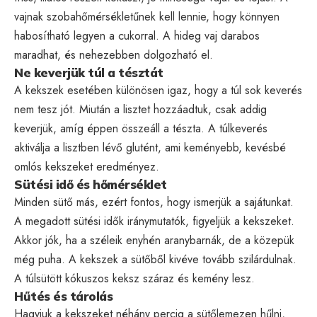
vajnak szobahőmérsékletűnek kell lennie, hogy könnyen
habosítható legyen a cukorral. A hideg vaj darabos
maradhat, és nehezebben dolgozható el.
Ne keverjük túl a tésztát
A kekszek esetében különösen igaz, hogy a túl sok keverés
nem tesz jót. Miután a lisztet hozzáadtuk, csak addig
keverjük, amíg éppen összeáll a tészta. A túlkeverés
aktiválja a lisztben lévő glutént, ami keményebb, kevésbé
omlós kekszeket eredményez.
Sütési idő és hőmérséklet
Minden sütő más, ezért fontos, hogy ismerjük a sajátunkat.
A megadott sütési idők iránymutatók, figyeljük a kekszeket.
Akkor jók, ha a széleik enyhén aranybarnák, de a közepük
még puha. A kekszek a sütőből kivéve tovább szilárdulnak.
A túlsütött kókuszos keksz száraz és kemény lesz.
Hűtés és tárolás
Hagyjuk a kekszeket néhány percig a sütőlemezen hűlni,