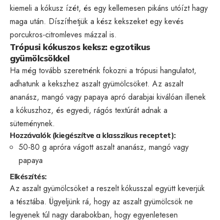
kiemeli a kókusz ízét, és egy kellemesen pikáns utóízt hagy
maga után. Díszíthetjük a kész kekszeket egy kevés
porcukros-citromleves mázzal is.
Trópusi kókuszos keksz: egzotikus
gyümölcsökkel
Ha még tovább szeretnénk fokozni a trópusi hangulatot,
adhatunk a kekszhez aszalt gyümölcsöket. Az aszalt
ananász, mangó vagy papaya apró darabjai kiválóan illenek
a kókuszhoz, és egyedi, rágós textúrát adnak a
süteménynek.
Hozzávalók (kiegészítve a klasszikus receptet):
50-80 g apróra vágott aszalt ananász, mangó vagy
papaya
Elkészítés:
Az aszalt gyümölcsöket a reszelt kókusszal együtt keverjük
a tésztába. Ügyeljünk rá, hogy az aszalt gyümölcsök ne
legyenek túl nagy darabokban, hogy egyenletesen