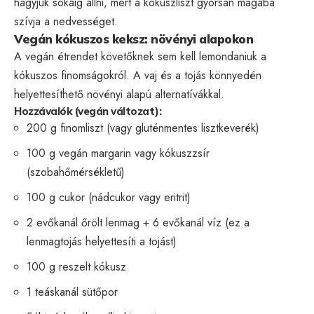
hagyjuk sokáig állni, mert a kókuszliszt gyorsan magába
szívja a nedvességet.
Vegán kókuszos keksz: növényi alapokon
A vegán étrendet követőknek sem kell lemondaniuk a
kókuszos finomságokról. A vaj és a tojás könnyedén
helyettesíthető növényi alapú alternatívákkal.
Hozzávalók (vegán változat):
200 g finomliszt (vagy gluténmentes lisztkeverék)
100 g vegán margarin vagy kókuszzsír
(szobahőmérsékletű)
100 g cukor (nádcukor vagy eritrit)
2 evőkanál őrölt lenmag + 6 evőkanál víz (ez a
lenmagtojás helyettesíti a tojást)
100 g reszelt kókusz
1 teáskanál sütőpor