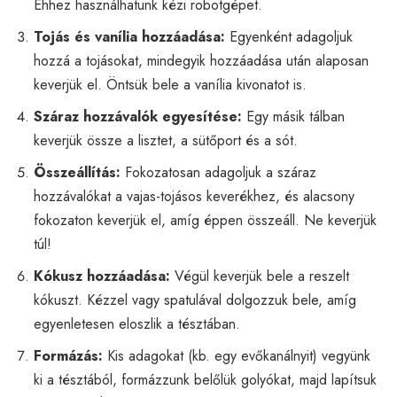
Ehhez használhatunk kézi robotgépet.
Tojás és vanília hozzáadása:
Egyenként adagoljuk
hozzá a tojásokat, mindegyik hozzáadása után alaposan
keverjük el. Öntsük bele a vanília kivonatot is.
Száraz hozzávalók egyesítése:
Egy másik tálban
keverjük össze a lisztet, a sütőport és a sót.
Összeállítás:
Fokozatosan adagoljuk a száraz
hozzávalókat a vajas-tojásos keverékhez, és alacsony
fokozaton keverjük el, amíg éppen összeáll. Ne keverjük
túl!
Kókusz hozzáadása:
Végül keverjük bele a reszelt
kókuszt. Kézzel vagy spatulával dolgozzuk bele, amíg
egyenletesen eloszlik a tésztában.
Formázás:
Kis adagokat (kb. egy evőkanálnyit) vegyünk
ki a tésztából, formázzunk belőlük golyókat, majd lapítsuk