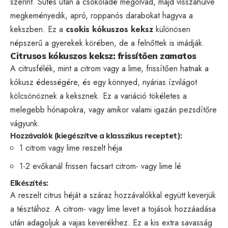
szerint. Sütés után a csokoládé megolvad, majd visszahűlve
megkeményedik, apró, roppanós darabokat hagyva a
kekszben. Ez a
csokis kókuszos keksz
különösen
népszerű a gyerekek körében, de a felnőttek is imádják.
Citrusos kókuszos keksz: frissítően zamatos
A citrusfélék, mint a citrom vagy a lime, frissítően hatnak a
kókusz édességére, és egy könnyed, nyárias ízvilágot
kölcsönöznek a keksznek. Ez a variáció tökéletes a
melegebb hónapokra, vagy amikor valami igazán pezsdítőre
vágyunk.
Hozzávalók (kiegészítve a klasszikus receptet):
1 citrom vagy lime reszelt héja
1-2 evőkanál frissen facsart citrom- vagy lime lé
Elkészítés:
A reszelt citrus héját a száraz hozzávalókkal együtt keverjük
a tésztához. A citrom- vagy lime levet a tojások hozzáadása
után adagoljuk a vajas keverékhez. Ez a kis extra savasság