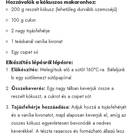
Hozzávalók a kókuszos makaronhoz:
200 g reszelt kókusz (lehetőleg durvább szemcséjű)
100 g cukor
2 nagy tojásfehérje
1 teáskanál vanília kivonat
Egy csipet só
Elkészítés lépésről lépésre:
Előkészítés:
Melegítsük elő a sütőt 160°C-ra. Béleljünk
ki egy sütőlemezt sütőpapírral.
Összekeverés:
Egy nagy tálban keverjük össze a
reszelt kókuszt, a cukrot és a csipet sót.
Tojásfehérje hozzáadása:
Adjuk hozzá a tojásfehérjét
és a vanília kivonatot, majd alaposan keverjük el, amíg az
összes kókusz egyenletesen bevonódik a nedves
keverékkel. A tészta ragacsos és formázható állagú lesz.