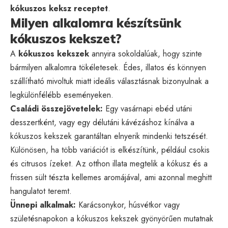
kókuszos keksz receptet
.
Milyen alkalomra készítsünk
kókuszos kekszet?
A
kókuszos kekszek
annyira sokoldalúak, hogy szinte
bármilyen alkalomra tökéletesek. Édes, illatos és könnyen
szállítható mivoltuk miatt ideális választásnak bizonyulnak a
legkülönfélébb eseményeken.
Családi összejövetelek:
Egy vasárnapi ebéd utáni
desszertként, vagy egy délutáni kávézáshoz kínálva a
kókuszos kekszek garantáltan elnyerik mindenki tetszését.
Különösen, ha több variációt is elkészítünk, például csokis
és citrusos ízeket. Az otthon illata megtelik a kókusz és a
frissen sült tészta kellemes aromájával, ami azonnal meghitt
hangulatot teremt.
Ünnepi alkalmak:
Karácsonykor, húsvétkor vagy
születésnapokon a kókuszos kekszek gyönyörűen mutatnak