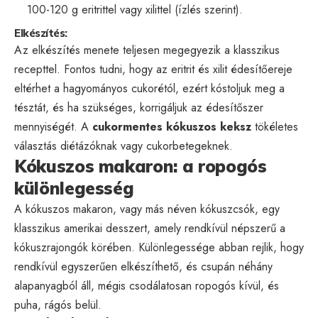
100-120 g eritrittel vagy xilittel (ízlés szerint).
Elkészítés:
Az elkészítés menete teljesen megegyezik a klasszikus
recepttel. Fontos tudni, hogy az eritrit és xilit édesítőereje
eltérhet a hagyományos cukorétól, ezért kóstoljuk meg a
tésztát, és ha szükséges, korrigáljuk az édesítőszer
mennyiségét. A
cukormentes kókuszos keksz
tökéletes
választás diétázóknak vagy cukorbetegeknek.
Kókuszos makaron: a ropogós
különlegesség
A kókuszos makaron, vagy más néven kókuszcsók, egy
klasszikus amerikai desszert, amely rendkívül népszerű a
kókuszrajongók körében. Különlegessége abban rejlik, hogy
rendkívül egyszerűen elkészíthető, és csupán néhány
alapanyagból áll, mégis csodálatosan ropogós kívül, és
puha, rágós belül.