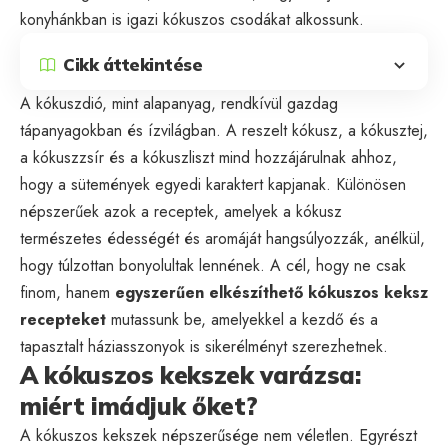
konyhánkban is igazi kókuszos csodákat alkossunk.
Cikk áttekintése
A kókuszdió, mint alapanyag, rendkívül gazdag
tápanyagokban és ízvilágban. A reszelt kókusz, a kókusztej,
a kókuszzsír és a kókuszliszt mind hozzájárulnak ahhoz,
hogy a sütemények egyedi karaktert kapjanak. Különösen
népszerűek azok a receptek, amelyek a kókusz
természetes édességét és aromáját hangsúlyozzák, anélkül,
hogy túlzottan bonyolultak lennének. A cél, hogy ne csak
finom, hanem
egyszerűen elkészíthető kókuszos keksz
recepteket
mutassunk be, amelyekkel a kezdő és a
tapasztalt háziasszonyok is sikerélményt szerezhetnek.
A kókuszos kekszek varázsa:
miért imádjuk őket?
A kókuszos kekszek népszerűsége nem véletlen. Egyrészt