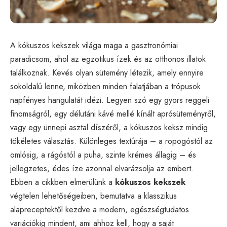
A kókuszos kekszek világa maga a gasztronómiai
paradicsom, ahol az egzotikus ízek és az otthonos illatok
találkoznak. Kevés olyan sütemény létezik, amely ennyire
sokoldalú lenne, miközben minden falatjában a trópusok
napfényes hangulatát idézi. Legyen szó egy gyors reggeli
finomságról, egy délutáni kávé mellé kínált aprósüteményről,
vagy egy ünnepi asztal díszéről, a kókuszos keksz mindig
tökéletes választás. Különleges textúrája – a ropogóstól az
omlósig, a rágóstól a puha, szinte krémes állagig – és
jellegzetes, édes íze azonnal elvarázsolja az embert.
Ebben a cikkben elmerülünk a
kókuszos kekszek
végtelen lehetőségeiben, bemutatva a klasszikus
alapreceptektől kezdve a modern, egészségtudatos
variációkig mindent, ami ahhoz kell, hogy a saját