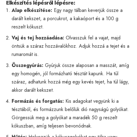
Elkészítés lépésről lépésre:
Alap elkészítése:
Egy nagy tálban keverjük össze a
darált kekszet, a porcukrot, a kakaóport és a 100 g
reszelt kókuszt.
Vaj és tej hozzáadása:
Olvasszuk fel a vajat, majd
öntsük a száraz hozzávalókhoz. Adjuk hozzá a tejet és a
rumaromát is.
Összegyúrás:
Gyúrjuk össze alaposan a masszát, amíg
egy homogén, jól formázható tésztát kapunk. Ha túl
száraz, adhatunk hozzá még egy kevés tejet, ha túl lágy,
akkor darált kekszet.
Formázás és forgatás:
Kis adagokat vegyünk ki a
tésztából, és formázzunk belőlük dió nagyságú golyókat.
Görgessük meg a golyókat a maradék 50 g reszelt
kókuszban, amíg teljesen bevonódnak.
Hűtés:
Helyezzük a kókuszgolyókat egy tálra vagy