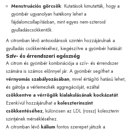
Menstruációs görcsök
: Kutatások kimutatták, hogy a
gyömbér ugyanolyan hatékony lehet a
fájdalomcsillapításban, mint egyes nem-szteroid
gyulladáscsökkentők.
A citromban lévő antioxidánsok szintén hozzájárulnak a
gyulladás csökkentéséhez, kiegészítve a gyömbér hatását.
Szív- és érrendszeri egészség
A citrom és gyömbér kombinációja a szív- és érrendszer
számára is számos előnnyel jár. A gyömbér segíthet a
vérnyomás szabályozásában
, mivel értágító hatású lehet,
és gátolja a vérlemezkék aggregációját, ezáltal
csökkentve a vérrögök kialakulásának kockázatát
.
Ezenkívül hozzájárulhat a
koleszterinszint
csökkentéséhez
, különösen az LDL (rossz) koleszterin
szintjének mérsékléséhez.
A citromban lévő
kálium
fontos szerepet játszik a