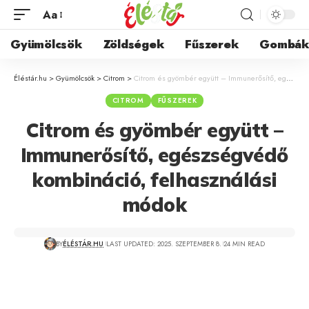
Aa
Gyümölcsök
Zöldségek
Fűszerek
Gombá
Éléstár.hu
>
Gyümölcsök
>
Citrom
>
Citrom és gyömbér együtt – Immunerősítő, egészségvédő kombináció, felhasználási módok
CITROM
FŰSZEREK
Citrom és gyömbér együtt –
Immunerősítő, egészségvédő
kombináció, felhasználási
módok
BY
ÉLÉSTÁR.HU
LAST UPDATED: 2025. SZEPTEMBER 8.
24 MIN READ