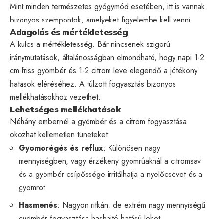
Mint minden természetes gyógymód esetében, itt is vannak
bizonyos szempontok, amelyeket figyelembe kell venni.
Adagolás és mértékletesség
A kulcs a mértékletesség. Bár nincsenek szigorú
iránymutatások, általánosságban elmondható, hogy napi 1-2
cm friss gyömbér és 1-2 citrom leve elegendő a jótékony
hatások eléréséhez. A túlzott fogyasztás bizonyos
mellékhatásokhoz vezethet.
Lehetséges mellékhatások
Néhány embernél a gyömbér és a citrom fogyasztása
okozhat kellemetlen tüneteket:
Gyomorégés és reflux
: Különösen nagy
mennyiségben, vagy érzékeny gyomrúaknál a citromsav
és a gyömbér csípőssége irritálhatja a nyelőcsövet és a
gyomrot.
Hasmenés
: Nagyon ritkán, de extrém nagy mennyiségű
gyömbér fogyasztása hashajtó hatású lehet.