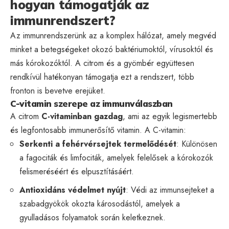
hogyan támogatják az
immunrendszert?
Az immunrendszerünk az a komplex hálózat, amely megvéd
minket a betegségeket okozó baktériumoktól, vírusoktól és
más kórokozóktól. A citrom és a gyömbér együttesen
rendkívül hatékonyan támogatja ezt a rendszert, több
fronton is bevetve erejüket.
C-vitamin szerepe az immunválaszban
A citrom
C-vitaminban gazdag
, ami az egyik legismertebb
és legfontosabb immunerősítő vitamin. A C-vitamin:
Serkenti a fehérvérsejtek termelődését
: Különösen
a fagociták és limfociták, amelyek felelősek a kórokozók
felismeréséért és elpusztításáért.
Antioxidáns védelmet nyújt
: Védi az immunsejteket a
szabadgyökök okozta károsodástól, amelyek a
gyulladásos folyamatok során keletkeznek.