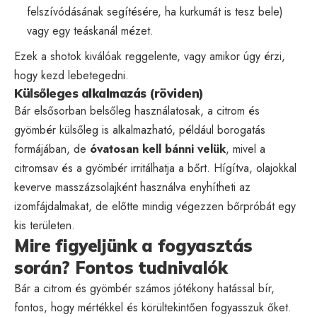
felszívódásának segítésére, ha kurkumát is tesz bele)
vagy egy teáskanál mézet.
Ezek a shotok kiválóak reggelente, vagy amikor úgy érzi,
hogy kezd lebetegedni.
Külsőleges alkalmazás (röviden)
Bár elsősorban belsőleg használatosak, a citrom és
gyömbér külsőleg is alkalmazható, például borogatás
formájában, de
óvatosan kell bánni velük
, mivel a
citromsav és a gyömbér irritálhatja a bőrt. Hígítva, olajokkal
keverve masszázsolajként használva enyhítheti az
izomfájdalmakat, de előtte mindig végezzen bőrpróbát egy
kis területen.
Mire figyeljünk a fogyasztás
során? Fontos tudnivalók
Bár a citrom és gyömbér számos jótékony hatással bír,
fontos, hogy mértékkel és körültekintően fogyasszuk őket.