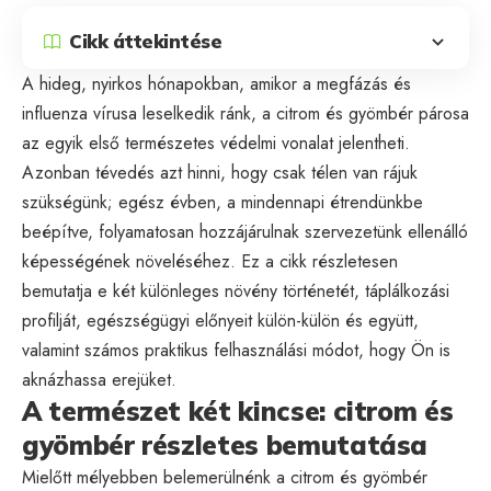
Cikk áttekintése
A hideg, nyirkos hónapokban, amikor a megfázás és
influenza vírusa leselkedik ránk, a citrom és gyömbér párosa
az egyik első természetes védelmi vonalat jelentheti.
Azonban tévedés azt hinni, hogy csak télen van rájuk
szükségünk; egész évben, a mindennapi étrendünkbe
beépítve, folyamatosan hozzájárulnak szervezetünk ellenálló
képességének növeléséhez. Ez a cikk részletesen
bemutatja e két különleges növény történetét, táplálkozási
profilját, egészségügyi előnyeit külön-külön és együtt,
valamint számos praktikus felhasználási módot, hogy Ön is
aknázhassa erejüket.
A természet két kincse: citrom és
gyömbér részletes bemutatása
Mielőtt mélyebben belemerülnénk a citrom és gyömbér