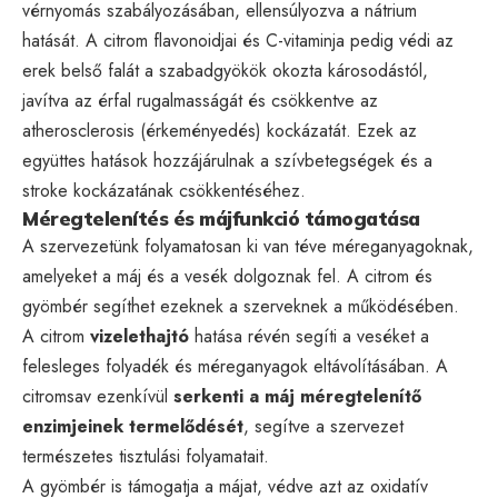
vérnyomás szabályozásában, ellensúlyozva a nátrium
hatását. A citrom flavonoidjai és C-vitaminja pedig védi az
erek belső falát a szabadgyökök okozta károsodástól,
javítva az érfal rugalmasságát és csökkentve az
atherosclerosis (érkeményedés) kockázatát. Ezek az
együttes hatások hozzájárulnak a szívbetegségek és a
stroke kockázatának csökkentéséhez.
Méregtelenítés és májfunkció támogatása
A szervezetünk folyamatosan ki van téve méreganyagoknak,
amelyeket a máj és a vesék dolgoznak fel. A citrom és
gyömbér segíthet ezeknek a szerveknek a működésében.
A citrom
vizelethajtó
hatása révén segíti a veséket a
felesleges folyadék és méreganyagok eltávolításában. A
citromsav ezenkívül
serkenti a máj méregtelenítő
enzimjeinek termelődését
, segítve a szervezet
természetes tisztulási folyamatait.
A gyömbér is támogatja a májat, védve azt az oxidatív