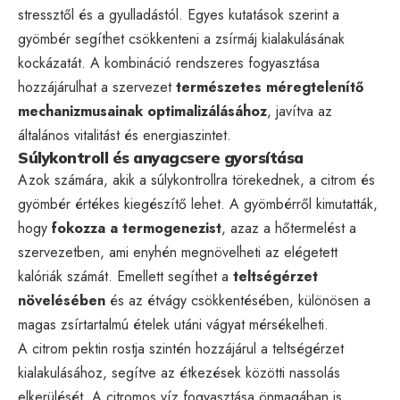
stressztől és a gyulladástól. Egyes kutatások szerint a
gyömbér segíthet csökkenteni a zsírmáj kialakulásának
kockázatát. A kombináció rendszeres fogyasztása
hozzájárulhat a szervezet
természetes méregtelenítő
mechanizmusainak optimalizálásához
, javítva az
általános vitalitást és energiaszintet.
Súlykontroll és anyagcsere gyorsítása
Azok számára, akik a súlykontrollra törekednek, a citrom és
gyömbér értékes kiegészítő lehet. A gyömbérről kimutatták,
hogy
fokozza a termogenezist
, azaz a hőtermelést a
szervezetben, ami enyhén megnövelheti az elégetett
kalóriák számát. Emellett segíthet a
teltségérzet
növelésében
és az étvágy csökkentésében, különösen a
magas zsírtartalmú ételek utáni vágyat mérsékelheti.
A citrom pektin rostja szintén hozzájárul a teltségérzet
kialakulásához, segítve az étkezések közötti nassolás
elkerülését. A citromos víz fogyasztása önmagában is