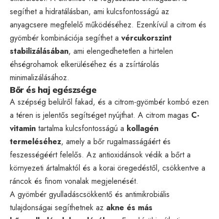
segíthet a hidratálásban, ami kulcsfontosságú az
anyagcsere megfelelő működéséhez. Ezenkívül a citrom és
gyömbér kombinációja segíthet a
vércukorszint
stabilizálásában
, ami elengedhetetlen a hirtelen
éhségrohamok elkerüléséhez és a zsírtárolás
minimalizálásához.
Bőr és haj egészsége
A szépség belülről fakad, és a citrom-gyömbér kombó ezen
a téren is jelentős segítséget nyújthat. A citrom magas
C-
vitamin
tartalma kulcsfontosságú a
kollagén
termeléséhez
, amely a bőr rugalmasságáért és
feszességéért felelős. Az antioxidánsok védik a bőrt a
környezeti ártalmaktól és a korai öregedéstől, csökkentve a
ráncok és finom vonalak megjelenését.
A gyömbér gyulladáscsökkentő és antimikrobiális
tulajdonságai segíthetnek az
akne és más