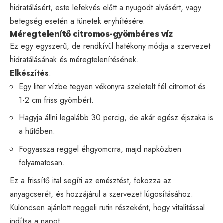
hidratálásért, este lefekvés előtt a nyugodt alvásért, vagy
betegség esetén a tünetek enyhítésére.
Méregtelenítő citromos-gyömbéres víz
Ez egy egyszerű, de rendkívül hatékony módja a szervezet
hidratálásának és méregtelenítésének.
Elkészítés
:
Egy liter vízbe tegyen vékonyra szeletelt fél citromot és
1-2 cm friss gyömbért.
Hagyja állni legalább 30 percig, de akár egész éjszaka is
a hűtőben.
Fogyassza reggel éhgyomorra, majd napközben
folyamatosan.
Ez a frissítő ital segíti az emésztést, fokozza az
anyagcserét, és hozzájárul a szervezet lúgosításához.
Különösen ajánlott reggeli rutin részeként, hogy vitalitással
indítsa a napot.