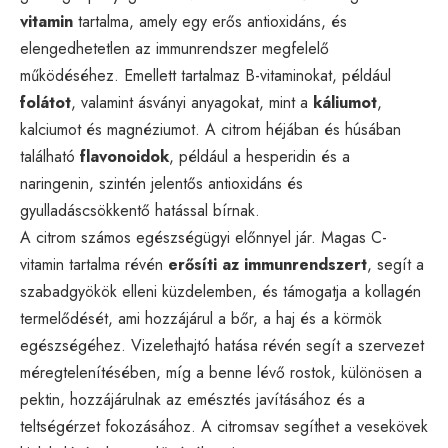
vitamin
tartalma, amely egy erős antioxidáns, és
elengedhetetlen az immunrendszer megfelelő
működéséhez. Emellett tartalmaz B-vitaminokat, például
folátot
, valamint ásványi anyagokat, mint a
káliumot
,
kalciumot és magnéziumot. A citrom héjában és húsában
található
flavonoidok
, például a hesperidin és a
naringenin, szintén jelentős antioxidáns és
gyulladáscsökkentő hatással bírnak.
A citrom számos egészségügyi előnnyel jár. Magas C-
vitamin tartalma révén
erősíti az immunrendszert
, segít a
szabadgyökök elleni küzdelemben, és támogatja a kollagén
termelődését, ami hozzájárul a bőr, a haj és a körmök
egészségéhez. Vizelethajtó hatása révén segít a szervezet
méregtelenítésében, míg a benne lévő rostok, különösen a
pektin, hozzájárulnak az emésztés javításához és a
teltségérzet fokozásához. A citromsav segíthet a vesekövek