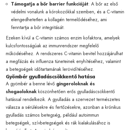
Támogatja a bőr barrier funkcióját
: A bőr az első
védelmi vonalunk a kórokozókkal szemben, és a C-vitamin
elengedhetetlen a kollagén termelődéséhez, ami
fenntartja a bőr integritását.
Ezeken kívül a C-vitamin számos enzim kofaktora, amelyek
kulcsfontosságúak az immunrendszer megfelelő
működéséhez. A rendszeres C-vitamin bevitel hozzájárulhat
a megfázás és influenza tüneteinek enyhítéséhez, valamint
a betegségek időtartamának lerövidítéséhez.
Gyömbér gyulladáscsökkentő hatása
A gyömbér a benne lévő
gingeroloknak és
shogaoloknak
köszönhetően erős gyulladáscsökkentő
hatással rendelkezik. A gyulladás a szervezet természetes
válasza a sérülésekre és fertőzésekre, azonban a krónikus
gyulladás számos betegség, például autoimmun
betegségek, szívbetegségek és rák kialakulásához is