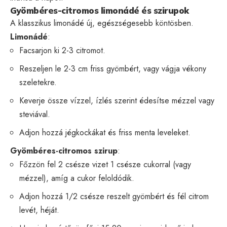
Gyömbéres-citromos limonádé és szirupok
A klasszikus limonádé új, egészségesebb köntösben.
Limonádé
:
Facsarjon ki 2-3 citromot.
Reszeljen le 2-3 cm friss gyömbért, vagy vágja vékony
szeletekre.
Keverje össze vízzel, ízlés szerint édesítse mézzel vagy
steviával.
Adjon hozzá jégkockákat és friss menta leveleket.
Gyömbéres-citromos szirup
:
Főzzön fel 2 csésze vizet 1 csésze cukorral (vagy
mézzel), amíg a cukor feloldódik.
Adjon hozzá 1/2 csésze reszelt gyömbért és fél citrom
levét, héját.