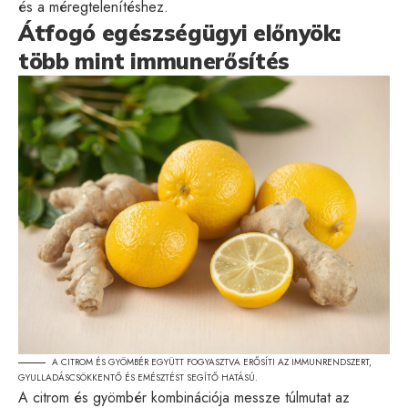
és a méregtelenítéshez.
Átfogó egészségügyi előnyök:
több mint immunerősítés
A CITROM ÉS GYÖMBÉR EGYÜTT FOGYASZTVA ERŐSÍTI AZ IMMUNRENDSZERT,
GYULLADÁSCSÖKKENTŐ ÉS EMÉSZTÉST SEGÍTŐ HATÁSÚ.
A citrom és gyömbér kombinációja messze túlmutat az