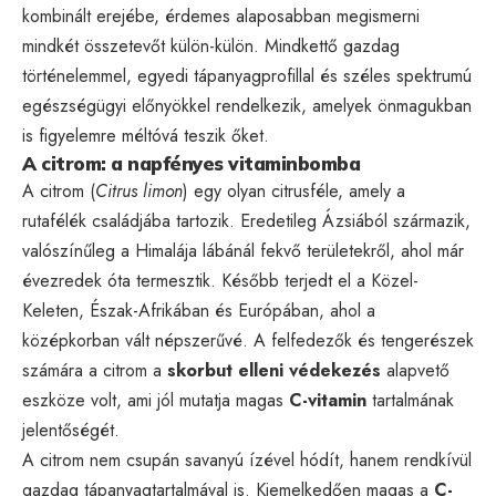
kombinált erejébe, érdemes alaposabban megismerni
mindkét összetevőt külön-külön. Mindkettő gazdag
történelemmel, egyedi tápanyagprofillal és széles spektrumú
egészségügyi előnyökkel rendelkezik, amelyek önmagukban
is figyelemre méltóvá teszik őket.
A citrom: a napfényes vitaminbomba
A citrom (
Citrus limon
) egy olyan citrusféle, amely a
rutafélék családjába tartozik. Eredetileg Ázsiából származik,
valószínűleg a Himalája lábánál fekvő területekről, ahol már
évezredek óta termesztik. Később terjedt el a Közel-
Keleten, Észak-Afrikában és Európában, ahol a
középkorban vált népszerűvé. A felfedezők és tengerészek
számára a citrom a
skorbut elleni védekezés
alapvető
eszköze volt, ami jól mutatja magas
C-vitamin
tartalmának
jelentőségét.
A citrom nem csupán savanyú ízével hódít, hanem rendkívül
gazdag tápanyagtartalmával is. Kiemelkedően magas a
C-