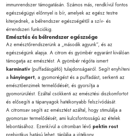
immunrendszer támogatásán. Számos más, rendkívül fontos
egészségügyi előnnyel is bír, amelyek az egész testre
kiterjednek, a bélrendszer egészségétől a szív- és
érrendszeri funkciókig.
Emésztés és bélrendszer egészsége
Az emésztőrendszerünk a „második agyunk”, és az
egészségünk alapja. A citrom és gyömbér egyaránt kiválóan
támogatja az emésztést. A gyömbér régóta ismert
karminatív
(puffadásgátló) tulajdonságairól. Segít enyhíteni
a
hányingert
, a gyomorégést és a puffadást, serkenti az
emésztőenzimek termelődését, és gyorsítja a
gyomorürülést. Ezáltal csökkenti az emésztési diszkomfortot
és elősegíti a tápanyagok hatékonyabb felszívódását.
A citromsav segíti az emésztést azáltal, hogy stimulálja a
gyomorsav termelődését, ami kulcsfontosságú az ételek
lebontásához. Ezenkívül a citromban lévő
pektin rost
prebiotikus hatású lehet, táplálja a jótékony