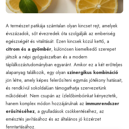
A természet patikája számtalan olyan kincset rejt, amelyek
évszázadok, sőt évezredek óta szolgálják az emberiség
egészségét és vitalitását. Ezen kincsek közül kettő, a
citrom és a gyömbér
, különösen kiemelkedő szerepet
játszik a népi gyógyászatban és a modern
táplálkozástudományban egyaránt. Amikor ez a két erőteljes
alapanyag találkozik, egy olyan
szinergikus kombináció
jön létre, amely képes felerősíteni egymás jótékony hatásait,
és rendkívül sokoldalúan támogathatja szervezetünk
működését. Nem csupán az ízlelőbimbóinkat kényeztetik,
hanem komplex módon hozzájárulnak az
immunrendszer
erősítéséhez
, a gyulladások csökkentéséhez, az
emésztés javításához és az általános jó közérzet
fenntartásához.