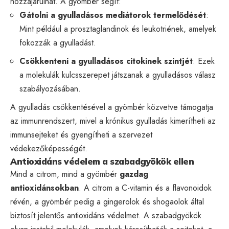
hozzájárulhat. A gyömbér segít:
Gátolni a gyulladásos mediátorok termelődését
:
Mint például a prosztaglandinok és leukotriének, amelyek
fokozzák a gyulladást.
Csökkenteni a gyulladásos citokinek szintjét
: Ezek
a molekulák kulcsszerepet játszanak a gyulladásos válasz
szabályozásában.
A gyulladás csökkentésével a gyömbér közvetve támogatja
az immunrendszert, mivel a krónikus gyulladás kimerítheti az
immunsejteket és gyengítheti a szervezet
védekezőképességét.
Antioxidáns védelem a szabadgyökök ellen
Mind a citrom, mind a gyömbér
gazdag
antioxidánsokban
. A citrom a C-vitamin és a flavonoidok
révén, a gyömbér pedig a gingerolok és shogaolok által
biztosít jelentős antioxidáns védelmet. A szabadgyökök