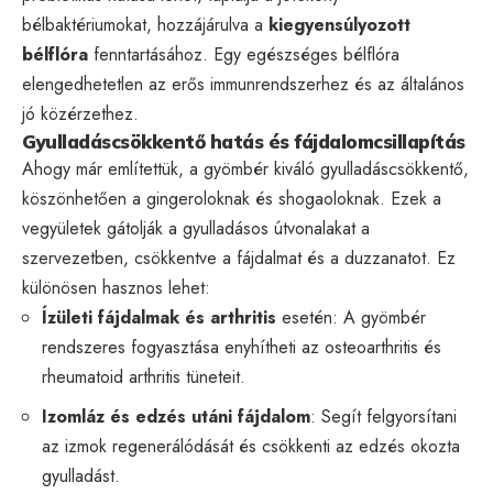
bélbaktériumokat, hozzájárulva a
kiegyensúlyozott
bélflóra
fenntartásához. Egy egészséges bélflóra
elengedhetetlen az erős immunrendszerhez és az általános
jó közérzethez.
Gyulladáscsökkentő hatás és fájdalomcsillapítás
Ahogy már említettük, a gyömbér kiváló gyulladáscsökkentő,
köszönhetően a gingeroloknak és shogaoloknak. Ezek a
vegyületek gátolják a gyulladásos útvonalakat a
szervezetben, csökkentve a fájdalmat és a duzzanatot. Ez
különösen hasznos lehet:
Ízületi fájdalmak és arthritis
esetén: A gyömbér
rendszeres fogyasztása enyhítheti az osteoarthritis és
rheumatoid arthritis tüneteit.
Izomláz és edzés utáni fájdalom
: Segít felgyorsítani
az izmok regenerálódását és csökkenti az edzés okozta
gyulladást.