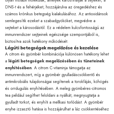
olyan instabil molekulák, amelyek károsíthatják a sejteket, a
DNS-t és a fehérjéket, hozzájárulva az öregedéshez és
számos krónikus betegség kialakulásához. Az antioxidánsok
semlegesítik ezeket a szabadgyököket, megvédve a
sejteket a károsodástól. Ez a védelem kulcsfontosságú az
immunrendszer sejtjeinek egészsége szempontjából is,
biztosítva azok hatékony működését.
Légúti betegségek megelőzése és kezelése
A citrom és gyömbér kombinációja különösen hatékony lehet
a
légúti betegségek megelőzésében és tüneteinek
enyhítésében
. A citrom C-vitaminja támogatja az
immunrendszert, míg a gyömbér gyulladáscsökkentő és
antimikrobiális tulajdonságai segítenek a torokfájás, köhögés
és orrdugulás enyhítésében. A meleg gyömbéres-citromos
tea például segíthet feloldani a nyálkát, megnyugtatja a
gyulladt torkot, és enyhíti a mellkasi torlódást. A gyömbér
enyhe izzasztó hatása is hozzájárulhat a láz csökkentéséhez