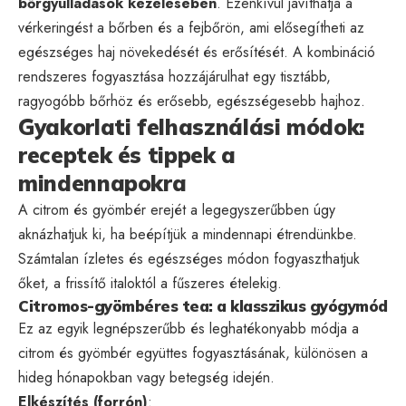
bőrgyulladások kezelésében
. Ezenkívül javíthatja a
vérkeringést a bőrben és a fejbőrön, ami elősegítheti az
egészséges haj növekedését és erősítését. A kombináció
rendszeres fogyasztása hozzájárulhat egy tisztább,
ragyogóbb bőrhöz és erősebb, egészségesebb hajhoz.
Gyakorlati felhasználási módok:
receptek és tippek a
mindennapokra
A citrom és gyömbér erejét a legegyszerűbben úgy
aknázhatjuk ki, ha beépítjük a mindennapi étrendünkbe.
Számtalan ízletes és egészséges módon fogyaszthatjuk
őket, a frissítő italoktól a fűszeres ételekig.
Citromos-gyömbéres tea: a klasszikus gyógymód
Ez az egyik legnépszerűbb és leghatékonyabb módja a
citrom és gyömbér együttes fogyasztásának, különösen a
hideg hónapokban vagy betegség idején.
Elkészítés (forrón)
: