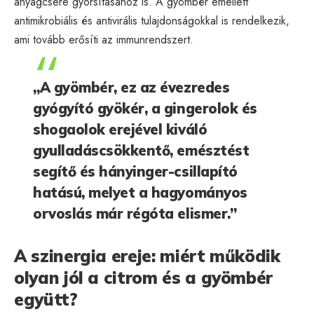
anyagcsere gyorsításához is. A gyömbér emellett
antimikrobiális és antivirális tulajdonságokkal is rendelkezik,
ami tovább erősíti az immunrendszert.
„A gyömbér, ez az évezredes
gyógyító gyökér, a gingerolok és
shogaolok erejével kiváló
gyulladáscsökkentő, emésztést
segítő és hányinger-csillapító
hatású, melyet a hagyományos
orvoslás már régóta elismer.”
A szinergia ereje: miért működik
olyan jól a citrom és a gyömbér
együtt?