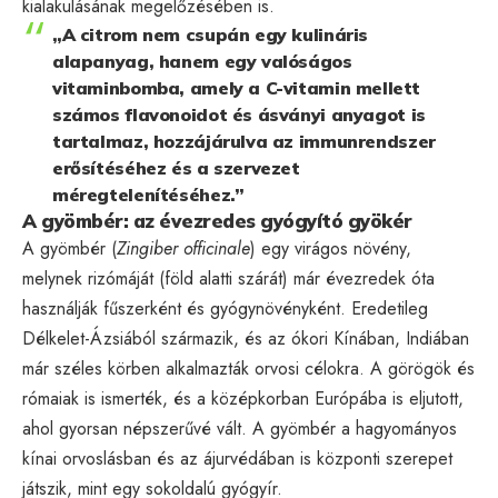
kialakulásának megelőzésében is.
„A citrom nem csupán egy kulináris
alapanyag, hanem egy valóságos
vitaminbomba, amely a C-vitamin mellett
számos flavonoidot és ásványi anyagot is
tartalmaz, hozzájárulva az immunrendszer
erősítéséhez és a szervezet
méregtelenítéséhez.”
A gyömbér: az évezredes gyógyító gyökér
A gyömbér (
Zingiber officinale
) egy virágos növény,
melynek rizómáját (föld alatti szárát) már évezredek óta
használják fűszerként és gyógynövényként. Eredetileg
Délkelet-Ázsiából származik, és az ókori Kínában, Indiában
már széles körben alkalmazták orvosi célokra. A görögök és
rómaiak is ismerték, és a középkorban Európába is eljutott,
ahol gyorsan népszerűvé vált. A gyömbér a hagyományos
kínai orvoslásban és az ájurvédában is központi szerepet
játszik, mint egy sokoldalú gyógyír.