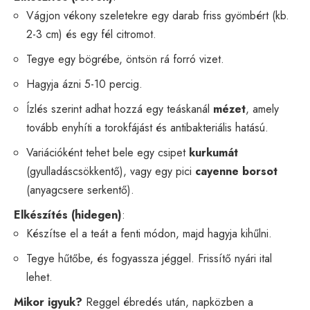
Vágjon vékony szeletekre egy darab friss gyömbért (kb.
2-3 cm) és egy fél citromot.
Tegye egy bögrébe, öntsön rá forró vizet.
Hagyja ázni 5-10 percig.
Ízlés szerint adhat hozzá egy teáskanál
mézet
, amely
tovább enyhíti a torokfájást és antibakteriális hatású.
Variációként tehet bele egy csipet
kurkumát
(gyulladáscsökkentő), vagy egy pici
cayenne borsot
(anyagcsere serkentő).
Elkészítés (hidegen)
:
Készítse el a teát a fenti módon, majd hagyja kihűlni.
Tegye hűtőbe, és fogyassza jéggel. Frissítő nyári ital
lehet.
Mikor igyuk?
Reggel ébredés után, napközben a