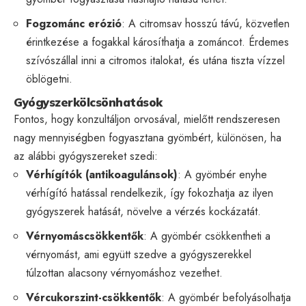
Fogzománc erózió
: A citromsav hosszú távú, közvetlen
érintkezése a fogakkal károsíthatja a zománcot. Érdemes
szívószállal inni a citromos italokat, és utána tiszta vízzel
öblögetni.
Gyógyszerkölcsönhatások
Fontos, hogy konzultáljon orvosával, mielőtt rendszeresen
nagy mennyiségben fogyasztana gyömbért, különösen, ha
az alábbi gyógyszereket szedi:
Vérhígítók (antikoagulánsok)
: A gyömbér enyhe
vérhígító hatással rendelkezik, így fokozhatja az ilyen
gyógyszerek hatását, növelve a vérzés kockázatát.
Vérnyomáscsökkentők
: A gyömbér csökkentheti a
vérnyomást, ami együtt szedve a gyógyszerekkel
túlzottan alacsony vérnyomáshoz vezethet.
Vércukorszint-csökkentők
: A gyömbér befolyásolhatja