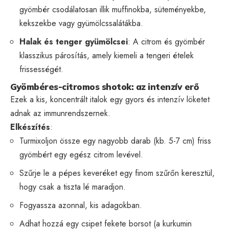
gyömbér csodálatosan illik muffinokba, süteményekbe,
kekszekbe vagy gyümölcssalátákba.
Halak és tenger gyümölcsei
: A citrom és gyömbér
klasszikus párosítás, amely kiemeli a tengeri ételek
frissességét.
Gyömbéres-citromos shotok: az intenzív erő
Ezek a kis, koncentrált italok egy gyors és intenzív löketet
adnak az immunrendszernek.
Elkészítés
:
Turmixoljon össze egy nagyobb darab (kb. 5-7 cm) friss
gyömbért egy egész citrom levével.
Szűrje le a pépes keveréket egy finom szűrőn keresztül,
hogy csak a tiszta lé maradjon.
Fogyassza azonnal, kis adagokban.
Adhat hozzá egy csipet fekete borsot (a kurkumin