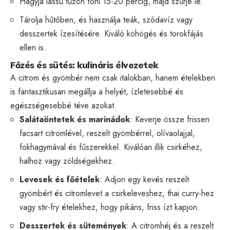
Hagyja lassú tűzön főni 15-20 percig, majd szűrje le.
Tárolja hűtőben, és használja teák, szódavíz vagy
desszertek ízesítésére. Kiváló köhögés és torokfájás
ellen is.
Főzés és sütés: kulináris élvezetek
A citrom és gyömbér nem csak italokban, hanem ételekben
is fantasztikusan megállja a helyét, ízletesebbé és
egészségesebbé téve azokat.
Salátaöntetek és marinádok
: Keverje össze frissen
facsart citromlével, reszelt gyömbérrel, olívaolajjal,
fokhagymával és fűszerekkel. Kiválóan illik csirkéhez,
halhoz vagy zöldségekhez.
Levesek és főételek
: Adjon egy kevés reszelt
gyömbért és citromlevet a csirkeleveshez, thai curry-hez
vagy stir-fry ételekhez, hogy pikáns, friss ízt kapjon.
Desszertek és sütemények
: A citromhéj és a reszelt