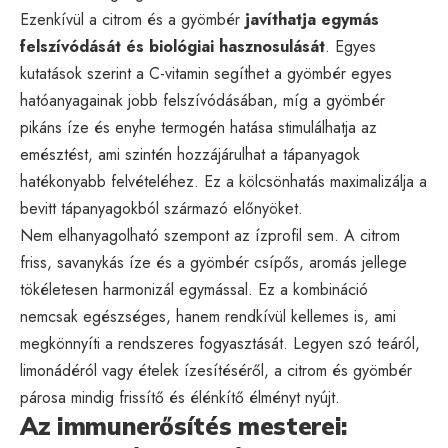
Ezenkívül a citrom és a gyömbér
javíthatja egymás
felszívódását és biológiai hasznosulását
. Egyes
kutatások szerint a C-vitamin segíthet a gyömbér egyes
hatóanyagainak jobb felszívódásában, míg a gyömbér
pikáns íze és enyhe termogén hatása stimulálhatja az
emésztést, ami szintén hozzájárulhat a tápanyagok
hatékonyabb felvételéhez. Ez a kölcsönhatás maximalizálja a
bevitt tápanyagokból származó előnyöket.
Nem elhanyagolható szempont az ízprofil sem. A citrom
friss, savanykás íze és a gyömbér csípős, aromás jellege
tökéletesen harmonizál egymással. Ez a kombináció
nemcsak egészséges, hanem rendkívül kellemes is, ami
megkönnyíti a rendszeres fogyasztását. Legyen szó teáról,
limonádéról vagy ételek ízesítéséről, a citrom és gyömbér
párosa mindig frissítő és élénkítő élményt nyújt.
Az immunerősítés mesterei: