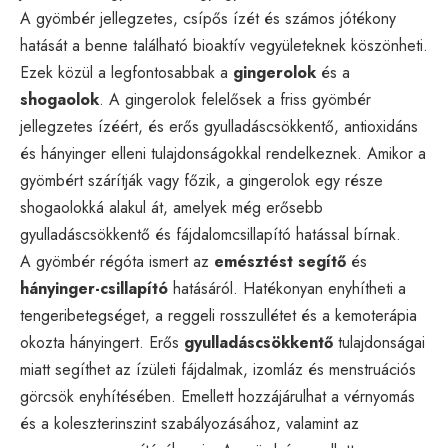
A gyömbér jellegzetes, csípős ízét és számos jótékony
hatását a benne található bioaktív vegyületeknek köszönheti.
Ezek közül a legfontosabbak a
gingerolok
és a
shogaolok
. A gingerolok felelősek a friss gyömbér
jellegzetes ízéért, és erős gyulladáscsökkentő, antioxidáns
és hányinger elleni tulajdonságokkal rendelkeznek. Amikor a
gyömbért szárítják vagy főzik, a gingerolok egy része
shogaolokká alakul át, amelyek még erősebb
gyulladáscsökkentő és fájdalomcsillapító hatással bírnak.
A gyömbér régóta ismert az
emésztést segítő
és
hányinger-csillapító
hatásáról. Hatékonyan enyhítheti a
tengeribetegséget, a reggeli rosszullétet és a kemoterápia
okozta hányingert. Erős
gyulladáscsökkentő
tulajdonságai
miatt segíthet az ízületi fájdalmak, izomláz és menstruációs
görcsök enyhítésében. Emellett hozzájárulhat a vérnyomás
és a koleszterinszint szabályozásához, valamint az