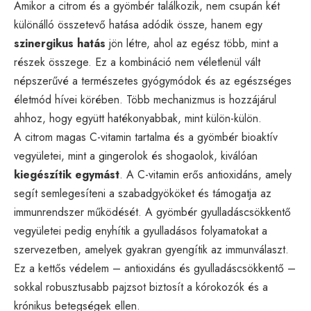
Amikor a citrom és a gyömbér találkozik, nem csupán két
különálló összetevő hatása adódik össze, hanem egy
szinergikus hatás
jön létre, ahol az egész több, mint a
részek összege. Ez a kombináció nem véletlenül vált
népszerűvé a természetes gyógymódok és az egészséges
életmód hívei körében. Több mechanizmus is hozzájárul
ahhoz, hogy együtt hatékonyabbak, mint külön-külön.
A citrom magas C-vitamin tartalma és a gyömbér bioaktív
vegyületei, mint a gingerolok és shogaolok, kiválóan
kiegészítik egymást
. A C-vitamin erős antioxidáns, amely
segít semlegesíteni a szabadgyököket és támogatja az
immunrendszer működését. A gyömbér gyulladáscsökkentő
vegyületei pedig enyhítik a gyulladásos folyamatokat a
szervezetben, amelyek gyakran gyengítik az immunválaszt.
Ez a kettős védelem – antioxidáns és gyulladáscsökkentő –
sokkal robusztusabb pajzsot biztosít a kórokozók és a
krónikus betegségek ellen.