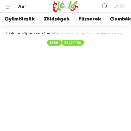
Aa
Gyümölcsök
Zöldségek
Fűszerek
Gombá
Éléstár.hu
>
Gyümölcsök
>
Eper
>
Eper aszalása házilag: Tartósítás természetesen, tartósítószerek nélkül
EPER
RECEPTEK