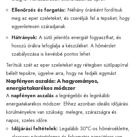
Ellenőrzés és forgatás:
Néhány óránként fordítsuk
meg az eper szeleteket, és cseréljük fel a tepsiket, hogy
egyenletesen száradjanak.
Hátrányok:
A sütő jelentős energiát fogyaszthat, és
hosszú órákra lefoglalja a készüléket. A hőmérslet
szabályozása is kevésbé pontos lehet.
Terítsük szét az eper szeleteket egy rétegben sütőpapírral
bélelt tepsikre, ügyelve arra, hogy ne fedjék egymást.
Napfényen aszalás: A hagyományos,
energiatakarékos módszer
A
napfényen aszalás
a legrégebbi és leginkább
energiatakarékos módszer. Ehhez azonban ideális időjárási
körülményekre van szükség: melegre, szárazságra és
napos, szeles időre.
Időjárási feltételek:
Legalább 30°C-os hőmérsékletre,
alacsony páratartalomra és folyamatos napsütésre van