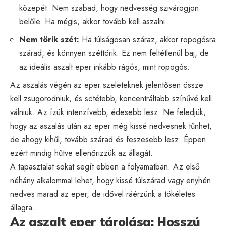
közepét. Nem szabad, hogy nedvesség szivárogjon
belőle. Ha mégis, akkor tovább kell aszalni.
Nem törik szét:
Ha túlságosan száraz, akkor ropogósra
szárad, és könnyen széttörik. Ez nem feltétlenül baj, de
az ideális aszalt eper inkább rágós, mint ropogós.
Az aszalás végén az eper szeleteknek jelentősen össze
kell zsugorodniuk, és sötétebb, koncentráltabb színűvé kell
válniuk. Az ízük intenzívebb, édesebb lesz. Ne feledjük,
hogy az aszalás után az eper még kissé nedvesnek tűnhet,
de ahogy kihűl, tovább szárad és feszesebb lesz. Éppen
ezért mindig hűtve ellenőrizzük az állagát.
A tapasztalat sokat segít ebben a folyamatban. Az első
néhány alkalommal lehet, hogy kissé túlszárad vagy enyhén
nedves marad az eper, de idővel ráérzünk a tökéletes
állagra.
Az aszalt eper tárolása: Hosszú