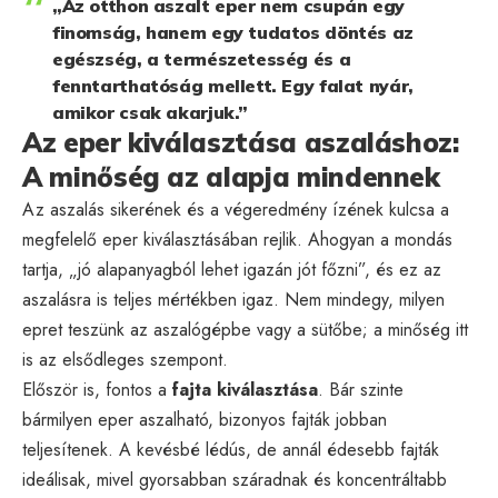
„Az otthon aszalt eper nem csupán egy
finomság, hanem egy tudatos döntés az
egészség, a természetesség és a
fenntarthatóság mellett. Egy falat nyár,
amikor csak akarjuk.”
Az eper kiválasztása aszaláshoz:
A minőség az alapja mindennek
Az aszalás sikerének és a végeredmény ízének kulcsa a
megfelelő eper kiválasztásában rejlik. Ahogyan a mondás
tartja, „jó alapanyagból lehet igazán jót főzni”, és ez az
aszalásra is teljes mértékben igaz. Nem mindegy, milyen
epret teszünk az aszalógépbe vagy a sütőbe; a minőség itt
is az elsődleges szempont.
Először is, fontos a
fajta kiválasztása
. Bár szinte
bármilyen eper aszalható, bizonyos fajták jobban
teljesítenek. A kevésbé lédús, de annál édesebb fajták
ideálisak, mivel gyorsabban száradnak és koncentráltabb