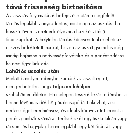
távú frissesség biztosítása
Az aszalás folyamatának befejezése után a megfelelő
tárolás legalább annyira fontos, mint maga az aszalás, ha
hosszú távon szeretnénk élvezni a házi készítésű
finomságokat. A helytelen tárolás könnyen tönkreteheti az
összes befektetett munkát, hiszen az aszalt gyümölcs még
mindig hajlamos a nedvességfelvételre és a penészedésre,
ha nem figyelünk oda.
Lehűtés aszalás után
Mielőtt bármilyen edénybe zárnánk az aszalt epret,
elengedhetetlen, hogy
teljesen kihűljön
szobahőmérsékletre. Ha melegen tesszük lezárt edénybe, a
benne lévő maradék hő páralecsapódást okozhat, ami
nedvességet eredményez, és ideális környezetet teremt a
penészgombák számára. Terítsük szét egy tiszta tálcán vagy
rácson, és hagyjuk pihenni legalább egy-két órán át, vagy