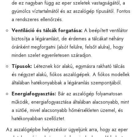
de ez nagyban függ az eper szeletek vastagságától, a
gyümölcs víztartalmától és az aszalógép típusától. Fontos
a rendszeres ellenőrzés.
Ventiláció és tálcák forgatása:
A beépített ventilátor
biztosítja a légáramlást, de érdemes a tálcákat néhány
óránként megforgatni (alsót felülre, felsőt alulra), hogy
minden szelet egyenletesen száradjon.
Típusok:
Léteznek kör alakú, egymásra rakható tálcás
és négyzet alakú, fiókos aszalógépek. A fiókos modellek
általában hatékonyabbak a légáramlás szempontjából.
Energiafogyasztás:
Bár az aszalógép folyamatosan
működik, energiafogyasztása általában alacsonyabb, mint
a sütőé, mivel alacsonyabb hőmérsékleten üzemel, és
hatékonyabban szellőztet.
Az aszalógépbe helyezéskor ügyeljünk arra, hogy az eper