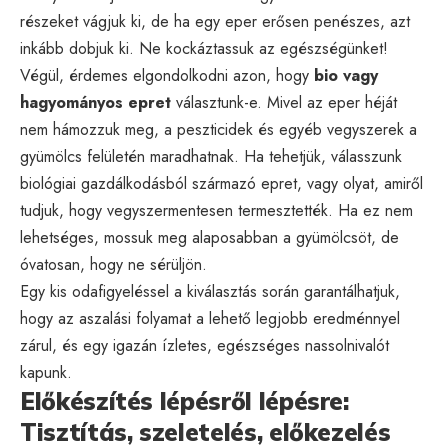
részeket vágjuk ki, de ha egy eper erősen penészes, azt
inkább dobjuk ki. Ne kockáztassuk az egészségünket!
Végül, érdemes elgondolkodni azon, hogy
bio vagy
hagyományos epret
választunk-e. Mivel az eper héját
nem hámozzuk meg, a peszticidek és egyéb vegyszerek a
gyümölcs felületén maradhatnak. Ha tehetjük, válasszunk
biológiai gazdálkodásból származó epret, vagy olyat, amiről
tudjuk, hogy vegyszermentesen termesztették. Ha ez nem
lehetséges, mossuk meg alaposabban a gyümölcsöt, de
óvatosan, hogy ne sérüljön.
Egy kis odafigyeléssel a kiválasztás során garantálhatjuk,
hogy az aszalási folyamat a lehető legjobb eredménnyel
zárul, és egy igazán ízletes, egészséges nassolnivalót
kapunk.
Előkészítés lépésről lépésre:
Tisztítás, szeletelés, előkezelés