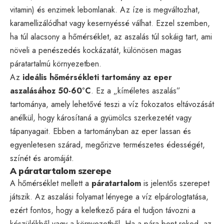
vitamin) és enzimek lebomlanak. Az íze is megváltozhat,
karamellizálódhat vagy kesernyéssé válhat. Ezzel szemben,
ha túl alacsony a hőmérséklet, az aszalás túl sokáig tart, ami
növeli a penészedés kockázatát, különösen magas
páratartalmú környezetben.
Az
ideális hőmérsékleti tartomány az eper
aszalásához 50-60°C
. Ez a „kíméletes aszalás”
tartománya, amely lehetővé teszi a víz fokozatos eltávozását
anélkül, hogy károsítaná a gyümölcs szerkezetét vagy
tápanyagait. Ebben a tartományban az eper lassan és
egyenletesen szárad, megőrizve természetes édességét,
színét és aromáját.
A páratartalom szerepe
A hőmérséklet mellett a
páratartalom
is jelentős szerepet
játszik. Az aszalási folyamat lényege a víz elpárologtatása,
ezért fontos, hogy a keletkező pára el tudjon távozni a
készülékből vagy a környezetből. Ha a pára bent reked, az