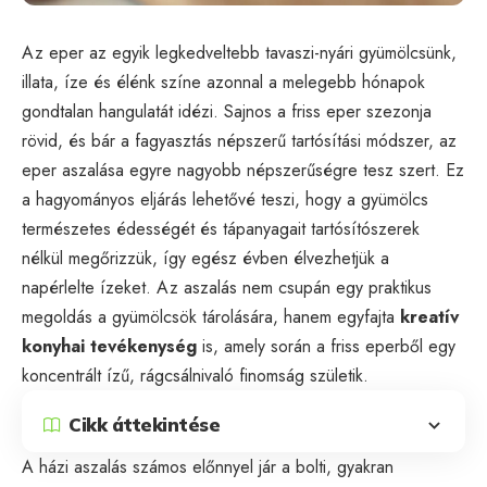
Az eper az egyik legkedveltebb tavaszi-nyári gyümölcsünk,
illata, íze és élénk színe azonnal a melegebb hónapok
gondtalan hangulatát idézi. Sajnos a friss eper szezonja
rövid, és bár a fagyasztás népszerű tartósítási módszer, az
eper aszalása egyre nagyobb népszerűségre tesz szert. Ez
a hagyományos eljárás lehetővé teszi, hogy a gyümölcs
természetes édességét és tápanyagait tartósítószerek
nélkül megőrizzük, így egész évben élvezhetjük a
napérlelte ízeket. Az aszalás nem csupán egy praktikus
megoldás a gyümölcsök tárolására, hanem egyfajta
kreatív
konyhai tevékenység
is, amely során a friss eperből egy
koncentrált ízű, rágcsálnivaló finomság születik.
Cikk áttekintése
A házi aszalás számos előnnyel jár a bolti, gyakran