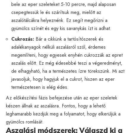
bele az eper szeleteket 5-10 percre, majd alaposan
csepegtessük le és szárítsuk meg, mielőtt az
aszalótálcákra helyeznénk. Ez segít megőrizni a
gyümölcs színét és egy kis savanykás ízt is adhat.
Cukrozás:
Bár a cikkünk a tartósítószerek és
adalékanyagok nélküli aszalásról szól, érdemes
megemlíteni, hogy egyesek enyhén cukrozzák az epret
aszalás előtt. Ez még édesebbé teszi a végeredményt,
de elhagyható, ha a természetes ízre törekszünk. Mi azt
javasoljuk, hogy hagyjuk el a cukrot, hiszen az eper
természetesen is elég édes.
Az előkészítési fázis befejezése után az eper szeletek
készen állnak az aszalásra. Fontos, hogy a lehető
leghamarabb kezdjük meg a folyamatot, hogy elkerüljük a
gyümölcs romlását.
Aszalási módszerek: Válaszd ki a