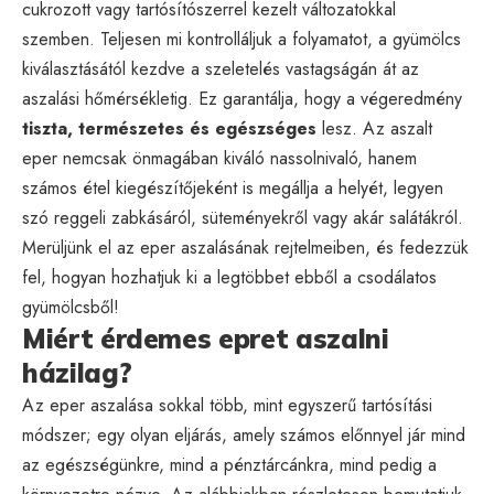
cukrozott vagy tartósítószerrel kezelt változatokkal
szemben. Teljesen mi kontrolláljuk a folyamatot, a gyümölcs
kiválasztásától kezdve a szeletelés vastagságán át az
aszalási hőmérsékletig. Ez garantálja, hogy a végeredmény
tiszta, természetes és egészséges
lesz. Az aszalt
eper nemcsak önmagában kiváló nassolnivaló, hanem
számos étel kiegészítőjeként is megállja a helyét, legyen
szó reggeli zabkásáról, süteményekről vagy akár salátákról.
Merüljünk el az eper aszalásának rejtelmeiben, és fedezzük
fel, hogyan hozhatjuk ki a legtöbbet ebből a csodálatos
gyümölcsből!
Miért érdemes epret aszalni
házilag?
Az eper aszalása sokkal több, mint egyszerű tartósítási
módszer; egy olyan eljárás, amely számos előnnyel jár mind
az egészségünkre, mind a pénztárcánkra, mind pedig a