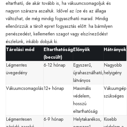
eltartható, de akár tovább is, ha vákuumcsomagoljuk és
nagyon szárazra aszaltuk. Idővel az íze és az állaga
változhat, de még mindig fogyasztható marad. Mindig
ellenőrizzük a tárolt epret fogyasztás előtt: ha bármilyen
penészedést, kellemetlen szagot vagy elszíneződést
észlelünk, inkább dobjuk ki.
Tárolási mód
Eltarthatóság
Előnyök
Hátrányok
(becsült)
Légmentes
6-12 hónap
Egyszerű,
Nagyobb
üvegedény
újrahasználható,
helyigény
látványos
Vákuumcsomagolás
12+ hónap
Maximális
Vákuumgép
védelem,
szükséges
hosszú
eltarthatóság
Légmentesen
6-9 hónap
Helytakarékos,
Kisebb
záródó zacskó
egyszerű
védelem a