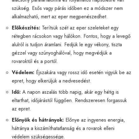
szükség. Esős vagy párás időben ez a módszer nem
alkalmazható, mert az eper megpenészedhet.
Előkészítés:
Terítsük szét az eper szeleteket egy
rétegben rácsokon vagy hálókon. Fontos, hogy a levegő
alulról is tudjon áramlani. Fedjük le egy vékony, tiszta
gézzel vagy szúnyoghálóval, hogy megvédjük a
rovaroktól és a portól.
Védelem:
Éjszakára vagy rossz idő esetén vigyük be az
epret, hogy elkerüljük a nedvesedést.
Idő:
A napon aszalás több napig, akár egy hétig is
eltarthat, időjárástól függően. Rendszeresen forgassuk
az epret.
Előnyök és hátrányok:
Előnye az ingyenes energia,
hátránya a kiszámíthatatlanság és a rovarok elleni
védelem szükségessége.