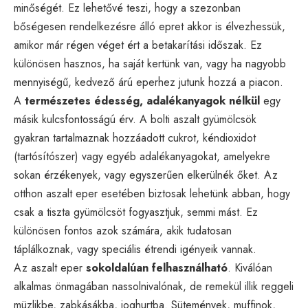
minőségét. Ez lehetővé teszi, hogy a szezonban
bőségesen rendelkezésre álló epret akkor is élvezhessük,
amikor már régen véget ért a betakarítási időszak. Ez
különösen hasznos, ha saját kertünk van, vagy ha nagyobb
mennyiségű, kedvező árú eperhez jutunk hozzá a piacon.
A
természetes édesség, adalékanyagok nélkül
egy
másik kulcsfontosságú érv. A bolti aszalt gyümölcsök
gyakran tartalmaznak hozzáadott cukrot, kéndioxidot
(tartósítószer) vagy egyéb adalékanyagokat, amelyekre
sokan érzékenyek, vagy egyszerűen elkerülnék őket. Az
otthon aszalt eper esetében biztosak lehetünk abban, hogy
csak a tiszta gyümölcsöt fogyasztjuk, semmi mást. Ez
különösen fontos azok számára, akik tudatosan
táplálkoznak, vagy speciális étrendi igényeik vannak.
Az aszalt eper
sokoldalúan felhasználható
. Kiválóan
alkalmas önmagában nassolnivalónak, de remekül illik reggeli
müzlikbe, zabkásákba, joghurtba. Sütemények, muffinok,