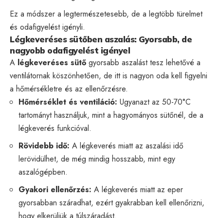
Ez a módszer a legtermészetesebb, de a legtöbb türelmet
és odafigyelést igényli.
Légkeveréses sütőben aszalás: Gyorsabb, de
nagyobb odafigyelést igényel
A
légkeveréses sütő
gyorsabb aszalást tesz lehetővé a
ventilátornak köszönhetően, de itt is nagyon oda kell figyelni
a hőmérsékletre és az ellenőrzésre.
Hőmérséklet és ventiláció:
Ugyanazt az 50-70°C
tartományt használjuk, mint a hagyományos sütőnél, de a
légkeverés funkcióval.
Rövidebb idő:
A légkeverés miatt az aszalási idő
lerövidülhet, de még mindig hosszabb, mint egy
aszalógépben.
Gyakori ellenőrzés:
A légkeverés miatt az eper
gyorsabban száradhat, ezért gyakrabban kell ellenőrizni,
hogy elkerüljük a túlszáradást.