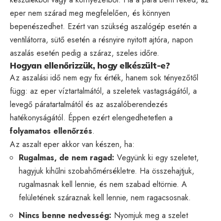
eper nem szárad meg megfelelően, és könnyen
bepenészedhet. Ezért van szükség aszalógép esetén a
ventilátorra, sütő esetén a résnyire nyitott ajtóra, napon
aszalás esetén pedig a száraz, szeles időre.
Hogyan ellenőrizzük, hogy elkészült-e?
Az aszalási idő nem egy fix érték, hanem sok tényezőtől
függ: az eper víztartalmától, a szeletek vastagságától, a
levegő páratartalmától és az aszalóberendezés
hatékonyságától. Éppen ezért elengedhetetlen a
folyamatos ellenőrzés
.
Az aszalt eper akkor van készen, ha:
Rugalmas, de nem ragad:
Vegyünk ki egy szeletet,
hagyjuk kihűlni szobahőmérsékletre. Ha összehajtjuk,
rugalmasnak kell lennie, és nem szabad eltörnie. A
felületének száraznak kell lennie, nem ragacsosnak.
Nincs benne nedvesség:
Nyomjuk meg a szelet