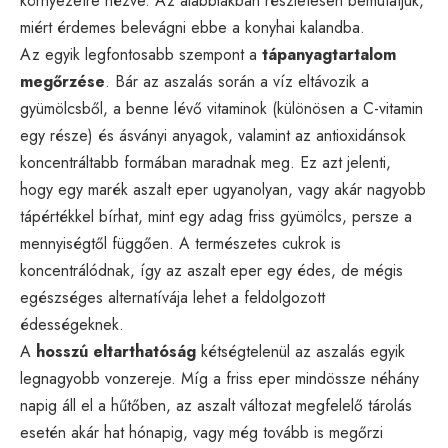
környezetre nézve. Az alábbiakban részletesen bemutatjuk,
miért érdemes belevágni ebbe a konyhai kalandba.
Az egyik legfontosabb szempont a
tápanyagtartalom
megőrzése
. Bár az aszalás során a víz eltávozik a
gyümölcsből, a benne lévő vitaminok (különösen a C-vitamin
egy része) és ásványi anyagok, valamint az antioxidánsok
koncentráltabb formában maradnak meg. Ez azt jelenti,
hogy egy marék aszalt eper ugyanolyan, vagy akár nagyobb
tápértékkel bírhat, mint egy adag friss gyümölcs, persze a
mennyiségtől függően. A természetes cukrok is
koncentrálódnak, így az aszalt eper egy édes, de mégis
egészséges alternatívája lehet a feldolgozott
édességeknek.
A
hosszú eltarthatóság
kétségtelenül az aszalás egyik
legnagyobb vonzereje. Míg a friss eper mindössze néhány
napig áll el a hűtőben, az aszalt változat megfelelő tárolás
esetén akár hat hónapig, vagy még tovább is megőrzi