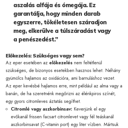
aszalás alfája és ómegája. Ez
garantálja, hogy minden darab
egyszerre, tökéletesen száradjon
meg, elkerülve a túlszáradást vagy
a penészedést.”
Előkezelés: Szükséges vagy sem?
Az eper esetében az
előkezelés
nem feltétlenül
szükséges, de bizonyos esetekben hasznos lehet. Néhány
gyümölcs hajlamos az oxidációra, ami barnuláshoz vezet.
Az eper kevésbé hajlamos erre, mint például az alma vagy a
banán, de ha szeretnénk megőrizni az élénkpiros színét,
egy gyors citromleves áztatás segíthet.
Citromlé vagy aszkorbinsav:
Keverjünk el egy
evőkanál frissen facsart citromlevet vagy fél teáskanál
aszkorbinsavat (C-vitamin port) egy liter vízben. Mártsuk