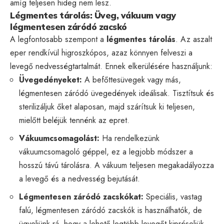
amíg teljesen hideg nem lesz.
Légmentes tárolás: Üveg, vákuum vagy
légmentesen záródó zacskó
A legfontosabb szempont a
légmentes tárolás
. Az aszalt
eper rendkívül higroszkópos, azaz könnyen felveszi a
levegő nedvességtartalmát. Ennek elkerülésére használjunk:
Üvegedényeket:
A befőttesüvegek vagy más,
légmentesen záródó üvegedények ideálisak. Tisztítsuk és
sterilizáljuk őket alaposan, majd szárítsuk ki teljesen,
mielőtt beléjük tennénk az epret.
Vákuumcsomagolást:
Ha rendelkezünk
vákuumcsomagoló géppel, ez a legjobb módszer a
hosszú távú tárolásra. A vákuum teljesen megakadályozza
a levegő és a nedvesség bejutását.
Légmentesen záródó zacskókat:
Speciális, vastag
falú, légmentesen záródó zacskók is használhatók, de
ügyeljünk rá, hogy a lehető legtöbb levegőt kipréseljük