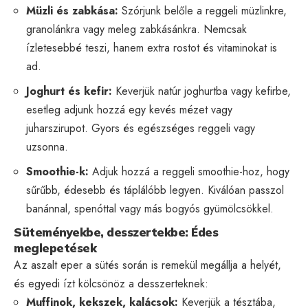
Müzli és zabkása:
Szórjunk belőle a reggeli müzlinkre,
granolánkra vagy meleg zabkásánkra. Nemcsak
ízletesebbé teszi, hanem extra rostot és vitaminokat is
ad.
Joghurt és kefir:
Keverjük natúr joghurtba vagy kefirbe,
esetleg adjunk hozzá egy kevés mézet vagy
juharszirupot. Gyors és egészséges reggeli vagy
uzsonna.
Smoothie-k:
Adjuk hozzá a reggeli smoothie-hoz, hogy
sűrűbb, édesebb és táplálóbb legyen. Kiválóan passzol
banánnal, spenóttal vagy más bogyós gyümölcsökkel.
Süteményekbe, desszertekbe: Édes
meglepetések
Az aszalt eper a sütés során is remekül megállja a helyét,
és egyedi ízt kölcsönöz a desszerteknek:
Muffinok, kekszek, kalácsok:
Keverjük a tésztába,