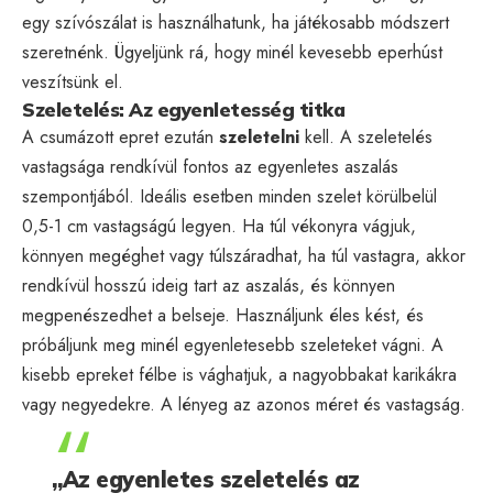
egy szívószálat is használhatunk, ha játékosabb módszert
szeretnénk. Ügyeljünk rá, hogy minél kevesebb eperhúst
veszítsünk el.
Szeletelés: Az egyenletesség titka
A csumázott epret ezután
szeletelni
kell. A szeletelés
vastagsága rendkívül fontos az egyenletes aszalás
szempontjából. Ideális esetben minden szelet körülbelül
0,5-1 cm vastagságú legyen. Ha túl vékonyra vágjuk,
könnyen megéghet vagy túlszáradhat, ha túl vastagra, akkor
rendkívül hosszú ideig tart az aszalás, és könnyen
megpenészedhet a belseje. Használjunk éles kést, és
próbáljunk meg minél egyenletesebb szeleteket vágni. A
kisebb epreket félbe is vághatjuk, a nagyobbakat karikákra
vagy negyedekre. A lényeg az azonos méret és vastagság.
„Az egyenletes szeletelés az