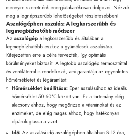
mennyire szeretnénk energiatakarékosan dolgozni. Nézzük
meg a legnépszerűbb lehetőségeket részletesebben!
Aszalógépben aszalás: A legkorszerűbb és
legmegbízhatóbb módszer
Az
aszalógép
a legkorszerűbb és általában a
legmegbízhatóbb eszköz a gyümölcsök aszalására.
Kifejezetten erre a célra tervezték, így optimális
körülményeket biztosít. A legtöbb aszalógép termosztáttal
és ventilátorral is rendelkezik, ami garantálja az egyenletes
hőmérsékletet és légáramlást.
Hőmérséklet beállítása:
Eper aszalásához az ideális
hőmérséklet 50-60°C között van. Ez a tartomány elég
alacsony ahhoz, hogy megőrizze a vitaminokat és az
enzimeket, de elég magas ahhoz, hogy hatékonyan
elpárologtassa a vizet.
Idő:
Az aszalási idő aszalógépben általában 8-12 óra,