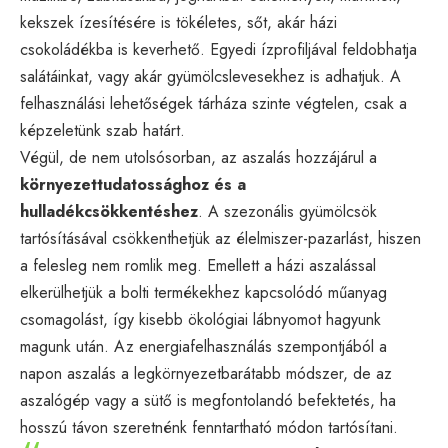
kekszek ízesítésére is tökéletes, sőt, akár házi
csokoládékba is keverhető. Egyedi ízprofiljával feldobhatja
salátáinkat, vagy akár gyümölcslevesekhez is adhatjuk. A
felhasználási lehetőségek tárháza szinte végtelen, csak a
képzeletünk szab határt.
Végül, de nem utolsósorban, az aszalás hozzájárul a
környezettudatossághoz és a
hulladékcsökkentéshez
. A szezonális gyümölcsök
tartósításával csökkenthetjük az élelmiszer-pazarlást, hiszen
a felesleg nem romlik meg. Emellett a házi aszalással
elkerülhetjük a bolti termékekhez kapcsolódó műanyag
csomagolást, így kisebb ökológiai lábnyomot hagyunk
magunk után. Az energiafelhasználás szempontjából a
napon aszalás a legkörnyezetbarátabb módszer, de az
aszalógép vagy a sütő is megfontolandó befektetés, ha
hosszú távon szeretnénk fenntartható módon tartósítani.