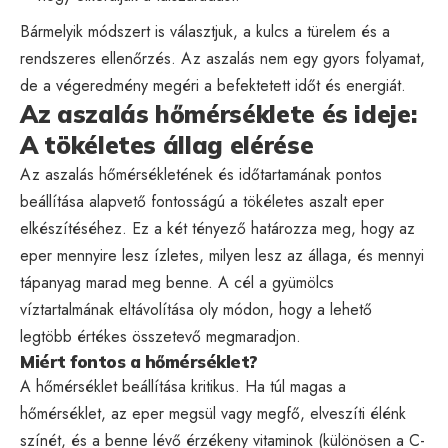
Bármelyik módszert is választjuk, a kulcs a türelem és a
rendszeres ellenőrzés. Az aszalás nem egy gyors folyamat,
de a végeredmény megéri a befektetett időt és energiát.
Az aszalás hőmérséklete és ideje:
A tökéletes állag elérése
Az aszalás hőmérsékletének és időtartamának pontos
beállítása alapvető fontosságú a tökéletes aszalt eper
elkészítéséhez. Ez a két tényező határozza meg, hogy az
eper mennyire lesz ízletes, milyen lesz az állaga, és mennyi
tápanyag marad meg benne. A cél a gyümölcs
víztartalmának eltávolítása oly módon, hogy a lehető
legtöbb értékes összetevő megmaradjon.
Miért fontos a hőmérséklet?
A hőmérséklet beállítása kritikus. Ha túl magas a
hőmérséklet, az eper megsül vagy megfő, elveszíti élénk
színét, és a benne lévő érzékeny vitaminok (különösen a C-