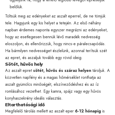
belőlük.
Töltsük meg az edényeket az aszalt eperrel, de ne tömjük
tele. Hagyjunk egy kis helyet a tetején. Az első néhány
napban érdemes naponta egyszer megrázni az edényeket,
hogy az esetlegesen bennük lévő maradék nedvesség
eloszoljon, és ellenőrizzük, hogy nincs-e páralecsapódás.
Ha bármilyen nedvességet észlelünk, azonnal terítsük szét
az epret, és aszaljuk tovább egy rövid ideig.
Sötét, hűvös hely
Az aszalt epret
sötét, hűvös és száraz helyen
tároljuk. A
közvetlen napfény és a magas hőmérséklet ronthatja az
aszalt gyümölcs minőségét, elszíneződéshez és az íz
romlásához vezethet. Egy kamra, spájz vagy egy hűvös
konyhaszekrény ideális választás.
Eltarthatósági idő
Megfelelő tárolás mellett az aszalt eper
6-12 hónapig
is