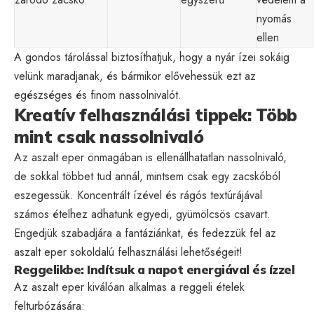
nyomás
ellen
A gondos tárolással biztosíthatjuk, hogy a nyár ízei sokáig
velünk maradjanak, és bármikor elővehessük ezt az
egészséges és finom nassolnivalót.
Kreatív felhasználási tippek: Több
mint csak nassolnivaló
Az aszalt eper önmagában is ellenállhatatlan nassolnivaló,
de sokkal többet tud annál, mintsem csak egy zacskóból
eszegessük. Koncentrált ízével és rágós textúrájával
számos ételhez adhatunk egyedi, gyümölcsös csavart.
Engedjük szabadjára a fantáziánkat, és fedezzük fel az
aszalt eper sokoldalú felhasználási lehetőségeit!
Reggelikbe: Indítsuk a napot energiával és ízzel
Az aszalt eper kiválóan alkalmas a reggeli ételek
felturbózására: