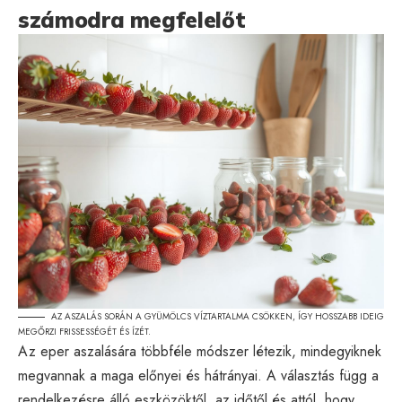
számodra megfelelőt
AZ ASZALÁS SORÁN A GYÜMÖLCS VÍZTARTALMA CSÖKKEN, ÍGY HOSSZABB IDEIG
MEGŐRZI FRISSESSÉGÉT ÉS ÍZÉT.
Az eper aszalására többféle módszer létezik, mindegyiknek
megvannak a maga előnyei és hátrányai. A választás függ a
rendelkezésre álló eszközöktől, az időtől és attól, hogy