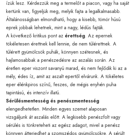
ízük lesz. Kérdezzük meg a termelőt a piacon, vagy ha saját
kertünk van, figyeljük meg, melyik fajta a legalkalmasabb.
Általánosságban elmondható, hogy a kisebb, tömör húsú
eprek jobbak lehetnek, mint a nagy, lédús fajták.
A következő kritikus pont az
érettség
. Az epernek
tökéletesen érettnek kell lennie, de nem túlérettnek. A
túlérett gyümölcsök puhák, könnyen szétesnek, és
hajlamosabbak a penészedésre az aszalás során. Az
éretlen eper viszont savanyú marad, és nem fejlődik ki az a
mély, édes íz, amit az aszalt epertől elvárunk. A tökéletes
eper élénkpiros színű, feszes, de mégis enyhén puha
tapintású, és intenzív illatú.
Sérülésmentesség és penészmentesség
elengedhetetlen. Minden egyes szemet alaposan
vizsgáljunk át aszalás előtt. A legkisebb penészfolt vagy
sérülés is tönkreteheti az egész adagot, mivel a penész
könnyen átterjedhet a szomszédos gyümölcsökre. A sérült