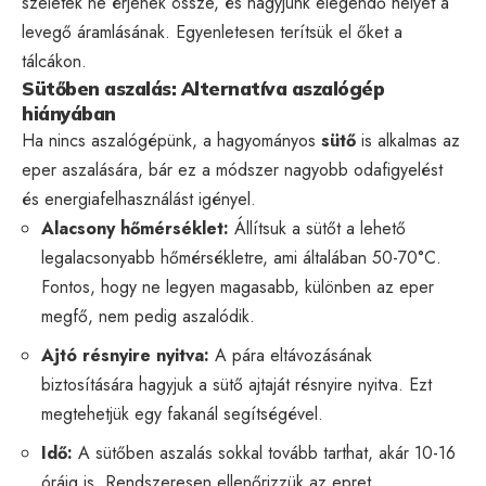
szeletek ne érjenek össze, és hagyjunk elegendő helyet a
levegő áramlásának. Egyenletesen terítsük el őket a
tálcákon.
Sütőben aszalás: Alternatíva aszalógép
hiányában
Ha nincs aszalógépünk, a hagyományos
sütő
is alkalmas az
eper aszalására, bár ez a módszer nagyobb odafigyelést
és energiafelhasználást igényel.
Alacsony hőmérséklet:
Állítsuk a sütőt a lehető
legalacsonyabb hőmérsékletre, ami általában 50-70°C.
Fontos, hogy ne legyen magasabb, különben az eper
megfő, nem pedig aszalódik.
Ajtó résnyire nyitva:
A pára eltávozásának
biztosítására hagyjuk a sütő ajtaját résnyire nyitva. Ezt
megtehetjük egy fakanál segítségével.
Idő:
A sütőben aszalás sokkal tovább tarthat, akár 10-16
óráig is. Rendszeresen ellenőrizzük az epret.