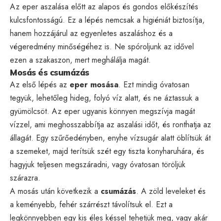
Az eper aszalása előtt az alapos és gondos előkészítés
kulcsfontosságú. Ez a lépés nemcsak a higiéniát biztosítja,
hanem hozzájárul az egyenletes aszaláshoz és a
végeredmény minőségéhez is. Ne spóroljunk az idővel
ezen a szakaszon, mert meghálálja magát.
Mosás és csumázás
Az első lépés az
eper mosása
. Ezt mindig óvatosan
tegyük, lehetőleg hideg, folyó víz alatt, és ne áztassuk a
gyümölcsöt. Az eper ugyanis könnyen megszívja magát
vízzel, ami meghosszabbítja az aszalási időt, és ronthatja az
állagát. Egy szűrőedényben, enyhe vízsugár alatt öblítsük át
a szemeket, majd terítsük szét egy tiszta konyharuhára, és
hagyjuk teljesen megszáradni, vagy óvatosan töröljük
szárazra.
A mosás után következik a
csumázás
. A zöld leveleket és
a keményebb, fehér szárrészt távolítsuk el. Ezt a
legkönnyebben egy kis éles késsel tehetjük meg, vagy akár