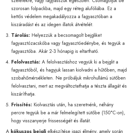
szeletekre, vagy fagyasszuk egészben. Csomagoljuk be
szorosan folpackba, majd egy réteg alufóliába. Ez a
kettős védelem megakadályozza a fagyasztóban a
kiszáradást és az idegen illatok átvételét.
Tárolás:
Helyezzük a becsomagolt bejgliket
fagyasztózacskóba vagy fagyasztóedénybe, és tegyük a
fagyasztóba. Akár 2-3 hónapig is eltartható.
Felolvasztás:
A felolvasztáshoz vegyük ki a bejglit a
fagyasztóból, és hagyjuk lassan kiolvadni a hűtőben, majd
szobahőmérsékleten. Ne próbáljuk mikrohullámú sütőben
felolvasztani, mert az megváltoztathatja a tészta állagát és
kiszáríthatja.
Frissítés:
Kiolvasztás után, ha szeretnénk, néhány
percre tegyük be a már felmelegített sütőbe (150°C-on),
hogy visszanyerje frissességét és illatát.
A
kókuszos bejgli
elkészítése igazi élmény, amely során