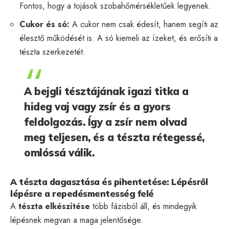
Fontos, hogy a tojások szobahőmérsékletűek legyenek.
Cukor és só:
A cukor nem csak édesít, hanem segíti az
élesztő működését is. A só kiemeli az ízeket, és erősíti a
tészta szerkezetét.
A bejgli tésztájának igazi titka a
hideg vaj vagy zsír és a gyors
feldolgozás. Így a zsír nem olvad
meg teljesen, és a tészta rétegessé,
omlóssá válik.
A tészta dagasztása és pihentetése: Lépésről
lépésre a repedésmentesség felé
A
tészta elkészítése
több fázisból áll, és mindegyik
lépésnek megvan a maga jelentősége.