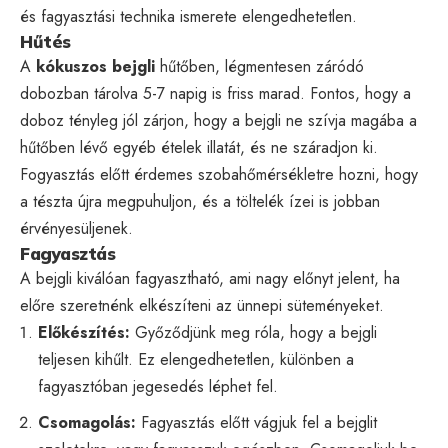
és fagyasztási technika ismerete elengedhetetlen.
Hűtés
A
kókuszos bejgli
hűtőben, légmentesen záródó
dobozban tárolva 5-7 napig is friss marad. Fontos, hogy a
doboz tényleg jól zárjon, hogy a bejgli ne szívja magába a
hűtőben lévő egyéb ételek illatát, és ne száradjon ki.
Fogyasztás előtt érdemes szobahőmérsékletre hozni, hogy
a tészta újra megpuhuljon, és a töltelék ízei is jobban
érvényesüljenek.
Fagyasztás
A bejgli kiválóan fagyasztható, ami nagy előnyt jelent, ha
előre szeretnénk elkészíteni az ünnepi süteményeket.
Előkészítés:
Győződjünk meg róla, hogy a bejgli
teljesen kihűlt. Ez elengedhetetlen, különben a
fagyasztóban jegesedés léphet fel.
Csomagolás:
Fagyasztás előtt vágjuk fel a bejglit