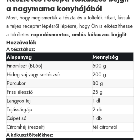
a nagymama konyhájából
Most, hogy megismertük a tészta és a töltelék titkait, lássuk
a teljes receptet lépésről lépésre, hogy Ön is elkészíthesse
a tökéletes
repedésmentes, omlós kókuszos bejglit
.
Hozzávalók
A tésztához:
Alapanyag
Mennyiség
Finomliszt (BL55)
500 g
Hideg vaj vagy sertészsír
200 g
Porcukor
80 g
Friss élesztő
25 g
Langyos tej
1 dl
Tojássárgája
2 db
Csipet só
1 db
Citromhéj (reszelt)
fél citromról
A kókusztöltelékhez: