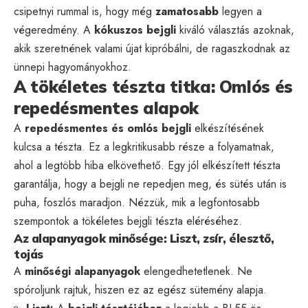
csipetnyi rummal is, hogy még
zamatosabb
legyen a
végeredmény. A
kókuszos bejgli
kiváló választás azoknak,
akik szeretnének valami újat kipróbálni, de ragaszkodnak az
ünnepi hagyományokhoz.
A tökéletes tészta titka: Omlós és
repedésmentes alapok
A
repedésmentes és omlós bejgli
elkészítésének
kulcsa a tészta. Ez a legkritikusabb része a folyamatnak,
ahol a legtöbb hiba elkövethető. Egy jól elkészített tészta
garantálja, hogy a bejgli ne repedjen meg, és sütés után is
puha, foszlós maradjon. Nézzük, mik a legfontosabb
szempontok a tökéletes bejgli tészta eléréséhez.
Az alapanyagok minősége: Liszt, zsír, élesztő,
tojás
A
minőségi alapanyagok
elengedhetetlenek. Ne
spóroljunk rajtuk, hiszen ez az egész sütemény alapja.