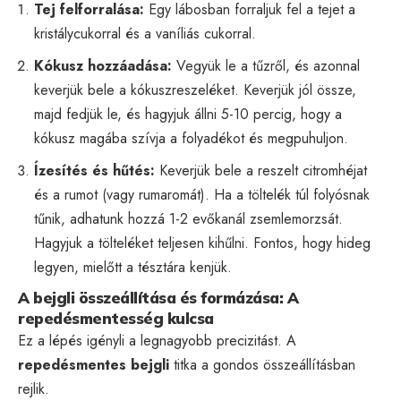
Tej felforralása:
Egy lábosban forraljuk fel a tejet a
kristálycukorral és a vaníliás cukorral.
Kókusz hozzáadása:
Vegyük le a tűzről, és azonnal
keverjük bele a kókuszreszeléket. Keverjük jól össze,
majd fedjük le, és hagyjuk állni 5-10 percig, hogy a
kókusz magába szívja a folyadékot és megpuhuljon.
Ízesítés és hűtés:
Keverjük bele a reszelt citromhéjat
és a rumot (vagy rumaromát). Ha a töltelék túl folyósnak
tűnik, adhatunk hozzá 1-2 evőkanál zsemlemorzsát.
Hagyjuk a tölteléket teljesen kihűlni. Fontos, hogy hideg
legyen, mielőtt a tésztára kenjük.
A bejgli összeállítása és formázása: A
repedésmentesség kulcsa
Ez a lépés igényli a legnagyobb precizitást. A
repedésmentes bejgli
titka a gondos összeállításban
rejlik.