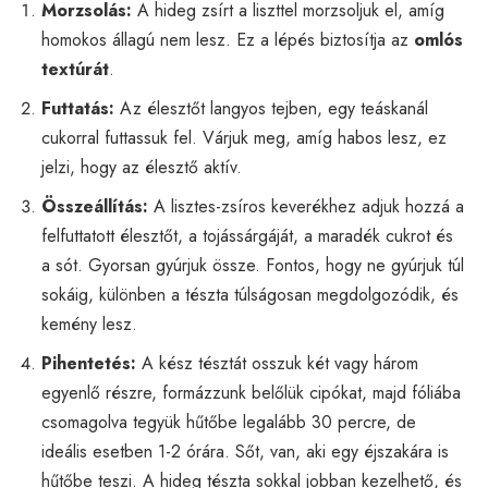
Morzsolás:
A hideg zsírt a liszttel morzsoljuk el, amíg
homokos állagú nem lesz. Ez a lépés biztosítja az
omlós
textúrát
.
Futtatás:
Az élesztőt langyos tejben, egy teáskanál
cukorral futtassuk fel. Várjuk meg, amíg habos lesz, ez
jelzi, hogy az élesztő aktív.
Összeállítás:
A lisztes-zsíros keverékhez adjuk hozzá a
felfuttatott élesztőt, a tojássárgáját, a maradék cukrot és
a sót. Gyorsan gyúrjuk össze. Fontos, hogy ne gyúrjuk túl
sokáig, különben a tészta túlságosan megdolgozódik, és
kemény lesz.
Pihentetés:
A kész tésztát osszuk két vagy három
egyenlő részre, formázzunk belőlük cipókat, majd fóliába
csomagolva tegyük hűtőbe legalább 30 percre, de
ideális esetben 1-2 órára. Sőt, van, aki egy éjszakára is
hűtőbe teszi. A hideg tészta sokkal jobban kezelhető, és