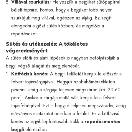
Villával szurkálás:
Helyezzük a bejgliket sütőpapírral
bélelt tepsire. Fontos, hogy a bejgliket több helyen
szurkáljuk meg villával, egészen az aljáig. Ez segít
elengedni a gőzt sütés közben, és megelőzi a
repedéseket.
Sütés és utókezelés: A tökéletes
végeredményért
A sütés előtti és alatti lépések is nagyban befolyásolják a
bejgli végső állagát és megjelenését.
Kétfázisú kenés:
A bejgli felületét kenjük le először a
felvert tojássárgájával. Hagyjuk szobahőmérsékleten
pihenni, amíg a sárgája teljesen megszárad (kb. 30-60
perc). Amikor a sárgája mattá vált, kenjük le a felvert
tojásfehérjével. Ezt is hagyjuk teljesen megszáradni, amíg
márványos mintázatot nem kap a felület. Ez a kétfázisú
kenés az egyik legfontosabb trükk a
repedésmentes
bejgli
eléréséhez.