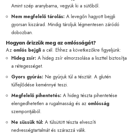
Amint szép aranybarna, vegyük ki a sütőből.
Nem megfelelő tárolás:
A levegőn hagyott bejgli
gyorsan kiszárad. Mindig tároljuk légmentesen záródó
dobozban.
Hogyan őrizzük meg az omlósságát?
Az
omlós bejgli
a cél. Ehhez a következőkre figyeljünk:
Hideg zsír:
A hideg zsír elmorzsolása a liszttel biztosítja
a rétegességet.
Gyors gyúrás:
Ne gyúrjuk túl a tésztát. A glutén
túlfejlődése keménnyé teszi.
Megfelelő pihentetés:
A hideg tészta pihentetése
elengedhetetlen a rugalmasság és az
omlósság
szempontjából.
Ne süssük túl:
A túlsütött tészta elveszíti
nedvességtartalmát és szárazzá válik.