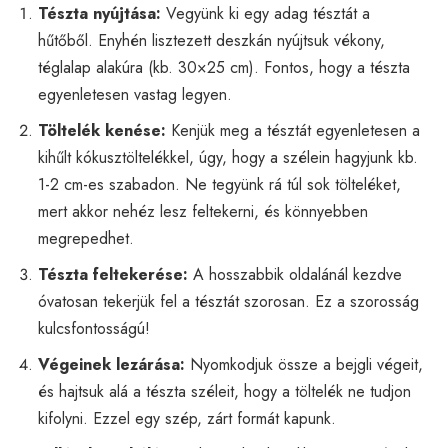
Tészta nyújtása:
Vegyünk ki egy adag tésztát a
hűtőből. Enyhén lisztezett deszkán nyújtsuk vékony,
téglalap alakúra (kb. 30×25 cm). Fontos, hogy a tészta
egyenletesen vastag legyen.
Töltelék kenése:
Kenjük meg a tésztát egyenletesen a
kihűlt kókusztöltelékkel, úgy, hogy a szélein hagyjunk kb.
1-2 cm-es szabadon. Ne tegyünk rá túl sok tölteléket,
mert akkor nehéz lesz feltekerni, és könnyebben
megrepedhet.
Tészta feltekerése:
A hosszabbik oldalánál kezdve
óvatosan tekerjük fel a tésztát szorosan. Ez a szorosság
kulcsfontosságú!
Végeinek lezárása:
Nyomkodjuk össze a bejgli végeit,
és hajtsuk alá a tészta széleit, hogy a töltelék ne tudjon
kifolyni. Ezzel egy szép, zárt formát kapunk.