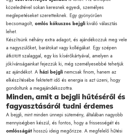
közeledtével sokan keresnek egyedi, személyes
meglepetéseket szeretteiknek. Egy gyönyörűen
becsomagolt,
omlós kókuszos bejgli
kiváló választás
lehet.
Készítsünk néhány extra adagot, és ajándékozzuk meg vele
a nagyszülőket, barátokat vagy kollégákat. Egy szépen
átkötött szalaggal, egy kis kísérőkártyával, amelyen a
jókívánságainkat fejezzük ki, még személyesebbé tehetjük
az ajándékot. A
házi bejgli
nemcsak finom, hanem az
elkészítésébe fektetett idő és energia is azt üzeni, hogy
gondoltunk a megajándékozottra.
Minden, amit a bejgli hűtéséről és
fagyasztásáról tudni érdemes
A bejgli, mint minden ünnepi sütemény, általában nagyobb
mennyiségben készül, és fontos, hogy a frissességét és
omlósságát
hosszú ideig megőrizze. A megfelelő hűtési