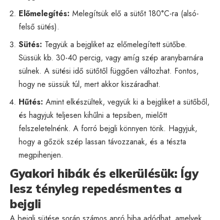
Előmelegítés:
Melegítsük elő a sütőt 180°C-ra (alsó-
felső sütés).
Sütés:
Tegyük a bejgliket az előmelegített sütőbe.
Süssük kb. 30-40 percig, vagy amíg szép aranybarnára
sülnek. A sütési idő sütőtől függően változhat. Fontos,
hogy ne süssük túl, mert akkor kiszáradhat.
Hűtés:
Amint elkészültek, vegyük ki a bejgliket a sütőből,
és hagyjuk teljesen kihűlni a tepsiben, mielőtt
felszeletelnénk. A forró bejgli könnyen törik. Hagyjuk,
hogy a gőzök szép lassan távozzanak, és a tészta
megpihenjen.
Gyakori hibák és elkerülésük: Így
lesz tényleg repedésmentes a
bejgli
A bejgli sütése során számos apró hiba adódhat, amelyek