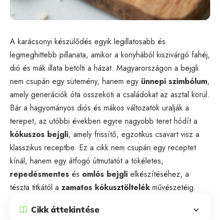
A karácsonyi készülődés egyik legillatosabb és
legmeghittebb pillanata, amikor a konyhából kiszivárgó fahéj,
dió és mák illata betölti a házat. Magyarországon a bejgli
nem csupán egy sütemény, hanem egy
ünnepi szimbólum
,
amely generációk óta összeköti a családokat az asztal körül.
Bár a hagyományos diós és mákos változatok uralják a
terepet, az utóbbi években egyre nagyobb teret hódít a
kókuszos bejgli
, amely frissítő, egzotikus csavart visz a
klasszikus receptbe. Ez a cikk nem csupán egy receptet
kínál, hanem egy átfogó útmutatót a tökéletes,
repedésmentes
és
omlós bejgli
elkészítéséhez, a
tészta titkától a
zamatos kókusztöltelék
művészetéig.
Cikk áttekintése