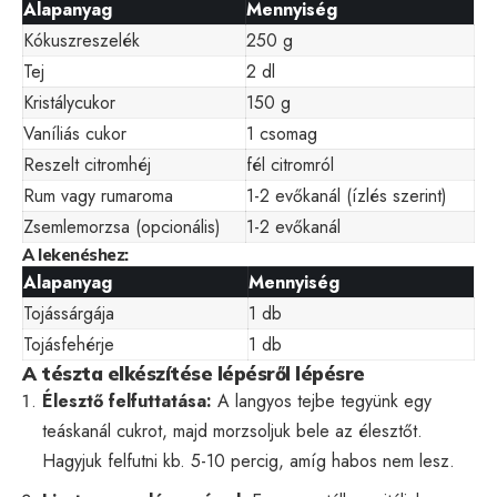
Alapanyag
Mennyiség
Kókuszreszelék
250 g
Tej
2 dl
Kristálycukor
150 g
Vaníliás cukor
1 csomag
Reszelt citromhéj
fél citromról
Rum vagy rumaroma
1-2 evőkanál (ízlés szerint)
Zsemlemorzsa (opcionális)
1-2 evőkanál
A lekenéshez:
Alapanyag
Mennyiség
Tojássárgája
1 db
Tojásfehérje
1 db
A tészta elkészítése lépésről lépésre
Élesztő felfuttatása:
A langyos tejbe tegyünk egy
teáskanál cukrot, majd morzsoljuk bele az élesztőt.
Hagyjuk felfutni kb. 5-10 percig, amíg habos nem lesz.