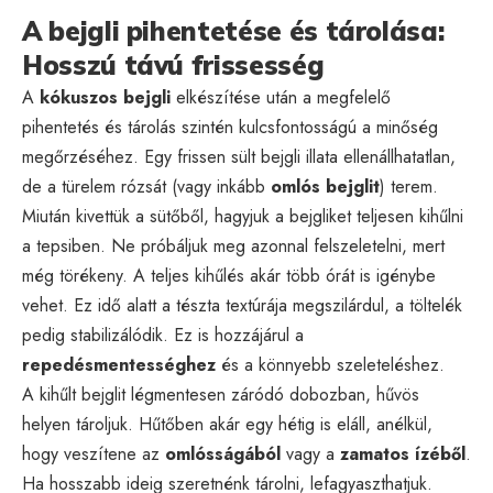
A bejgli pihentetése és tárolása:
Hosszú távú frissesség
A
kókuszos bejgli
elkészítése után a megfelelő
pihentetés és tárolás szintén kulcsfontosságú a minőség
megőrzéséhez. Egy frissen sült bejgli illata ellenállhatatlan,
de a türelem rózsát (vagy inkább
omlós bejglit
) terem.
Miután kivettük a sütőből, hagyjuk a bejgliket teljesen kihűlni
a tepsiben. Ne próbáljuk meg azonnal felszeletelni, mert
még törékeny. A teljes kihűlés akár több órát is igénybe
vehet. Ez idő alatt a tészta textúrája megszilárdul, a töltelék
pedig stabilizálódik. Ez is hozzájárul a
repedésmentességhez
és a könnyebb szeleteléshez.
A kihűlt bejglit légmentesen záródó dobozban, hűvös
helyen tároljuk. Hűtőben akár egy hétig is eláll, anélkül,
hogy veszítene az
omlósságából
vagy a
zamatos ízéből
.
Ha hosszabb ideig szeretnénk tárolni, lefagyaszthatjuk.