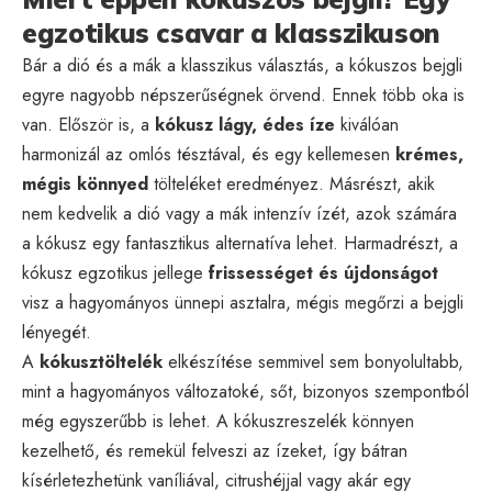
egzotikus csavar a klasszikuson
Bár a dió és a mák a klasszikus választás, a kókuszos bejgli
egyre nagyobb népszerűségnek örvend. Ennek több oka is
van. Először is, a
kókusz lágy, édes íze
kiválóan
harmonizál az omlós tésztával, és egy kellemesen
krémes,
mégis könnyed
tölteléket eredményez. Másrészt, akik
nem kedvelik a dió vagy a mák intenzív ízét, azok számára
a kókusz egy fantasztikus alternatíva lehet. Harmadrészt, a
kókusz egzotikus jellege
frissességet és újdonságot
visz a hagyományos ünnepi asztalra, mégis megőrzi a bejgli
lényegét.
A
kókusztöltelék
elkészítése semmivel sem bonyolultabb,
mint a hagyományos változatoké, sőt, bizonyos szempontból
még egyszerűbb is lehet. A kókuszreszelék könnyen
kezelhető, és remekül felveszi az ízeket, így bátran
kísérletezhetünk vaníliával, citrushéjjal vagy akár egy