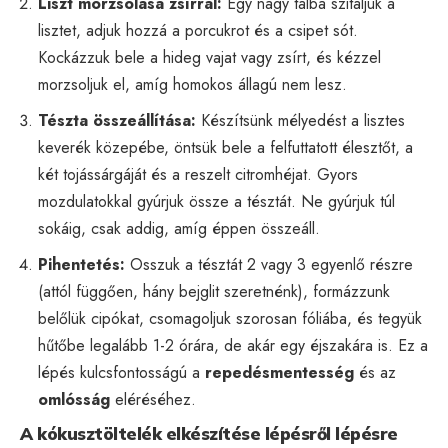
Liszt morzsolása zsírral:
Egy nagy tálba szitáljuk a
lisztet, adjuk hozzá a porcukrot és a csipet sót.
Kockázzuk bele a hideg vajat vagy zsírt, és kézzel
morzsoljuk el, amíg homokos állagú nem lesz.
Tészta összeállítása:
Készítsünk mélyedést a lisztes
keverék közepébe, öntsük bele a felfuttatott élesztőt, a
két tojássárgáját és a reszelt citromhéjat. Gyors
mozdulatokkal gyúrjuk össze a tésztát. Ne gyúrjuk túl
sokáig, csak addig, amíg éppen összeáll.
Pihentetés:
Osszuk a tésztát 2 vagy 3 egyenlő részre
(attól függően, hány bejglit szeretnénk), formázzunk
belőlük cipókat, csomagoljuk szorosan fóliába, és tegyük
hűtőbe legalább 1-2 órára, de akár egy éjszakára is. Ez a
lépés kulcsfontosságú a
repedésmentesség
és az
omlósság
eléréséhez.
A kókusztöltelék elkészítése lépésről lépésre