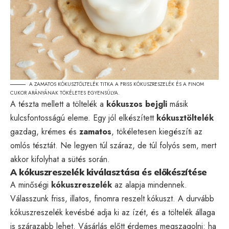
A ZAMATOS KÓKUSZTÖLTELÉK TITKA A FRISS KÓKUSZRESZELÉK ÉS A FINOM
CUKOR ARÁNYÁNAK TÖKÉLETES EGYENSÚLYA.
A tészta mellett a töltelék a
kókuszos bejgli
másik
kulcsfontosságú eleme. Egy jól elkészített
kókusztöltelék
gazdag, krémes és
zamatos
, tökéletesen kiegészíti az
omlós tésztát. Ne legyen túl száraz, de túl folyós sem, mert
akkor kifolyhat a sütés során.
A kókuszreszelék kiválasztása és előkészítése
A minőségi
kókuszreszelék
az alapja mindennek.
Válasszunk friss, illatos, finomra reszelt kókuszt. A durvább
kókuszreszelék kevésbé adja ki az ízét, és a töltelék állaga
is szárazabb lehet. Vásárlás előtt érdemes megszagolni: ha