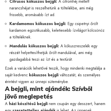
Citrusos kókuszos bejgli:
A citromhéj mellett
narancshéjat is reszelhetünk a töltelékbe, ami még
frissebb, aromásabb ízt ad.
Kardamomos kókuszos bejgli:
Egy csipetnyi őrölt
kardamom egzotikusabb, keletiesebb ízvilágot kölcsönöz
a tölteléknek.
Mandulás kókuszos bejgli:
A kókuszreszelék egy
részét helyettesíthetjük őrölt mandulával, ami még
gazdagabbá teszi az ízt és a textúrát.
Ezek a variációk lehetővé teszik, hogy mindenki megtalálja a
saját kedvenc
kókuszos bejgli
változatát, és személyes
érintést vigyen az ünnepi süteménybe.
A bejgli, mint ajándék: Szívből
jövő meglepetés
A
házi készítésű bejgli
nem csupán egy desszert, hanem
egy
szeretetteljes ajándék
is lehet. Az ünnepek