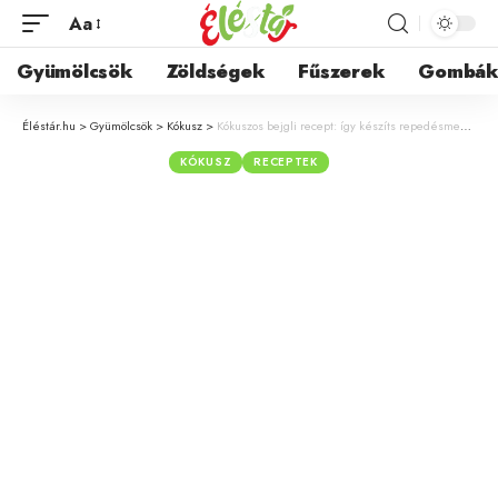
Aa
Gyümölcsök
Zöldségek
Fűszerek
Gombá
Éléstár.hu
>
Gyümölcsök
>
Kókusz
>
Kókuszos bejgli recept: így készíts repedésmentes, omlós bejglit zamatos kókusztöltelékkel
KÓKUSZ
RECEPTEK