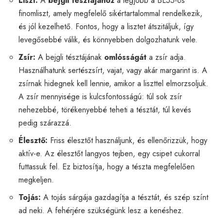
Liszt:
A
bejgli tésztájához
a legjobb a BL55-ös
finomliszt, amely megfelelő sikértartalommal rendelkezik,
és jól kezelhető. Fontos, hogy a lisztet átszitáljuk, így
levegősebbé válik, és könnyebben dolgozhatunk vele.
Zsír:
A bejgli tésztájának
omlósságát
a zsír adja.
Használhatunk sertészsírt, vajat, vagy akár margarint is. A
zsírnak hidegnek kell lennie, amikor a liszttel elmorzsoljuk.
A zsír mennyisége is kulcsfontosságú: túl sok zsír
nehezebbé, törékenyebbé teheti a tésztát, túl kevés
pedig szárazzá.
Élesztő:
Friss élesztőt használjunk, és ellenőrizzük, hogy
aktív-e. Az élesztőt langyos tejben, egy csipet cukorral
futtassuk fel. Ez biztosítja, hogy a tészta megfelelően
megkeljen.
Tojás:
A tojás sárgája gazdagítja a tésztát, és szép színt
ad neki. A fehérjére szükségünk lesz a kenéshez.