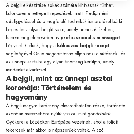
A bejgli elkészítése sokak számára kihívásnak tűnhet,
különösen a rettegett repedések miatt. Pedig némi
odafigyeléssel és a megfelelő technikák ismeretével bárki
képes lesz olyan bejglit sütni, amely nemcsak ízében,
hanem megjelenésében is
professzionális minőséget
képvisel. Célunk, hogy a
kókuszos bejgli recept
segítségével Ön is magabiztosan álljon neki a sütésnek, és
az ünnepi asztalra egy olyan finomság kerüljön, amely
mindenkit elvarázsol.
A bejgli, mint az ünnepi asztal
koronája: Történelem és
hagyomány
A bejgli magyar karácsony elmaradhatatlan része, története
azonban messzebbre nyúlik vissza, mint gondolnánk.
Gyökerei a középkori Európába vezetnek, ahol a töltött
tekercsek már akkor is népszerűek voltak. A szó