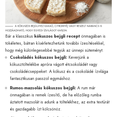
A KÓKUSZOS BEJGLIHEZ KAKAÓ, CITROMHÉJ VAGY RESZELT NARANCS IS
HOZZÁADHATÓ, HOGY EGYEDI ÍZVILÁGOT KAPJON.
Bár a klasszikus
kókuszos bejgli recept
önmagában is
tökéletes, bátran kísérletezhetünk további ízesítésekkel,
hogy még különlegesebbé tegyük az ünnepi süteményt.
Csokoládés kókuszos bejgli:
Keverjünk a
kókusztöltelékbe apróra vágott étcsokoládét vagy
csokoládécseppeket. A kókusz és a csokoládé ízvilága
fantasztikusan passzol egymáshoz.
Rumos-mazsolás kókuszos bejgli:
A rum már
önmagában is remek ízesítő, de ha előzőleg rumba
áztatott mazsolát is adunk a töltelékhez, az extra textúrát
és gazdagabb ízt kölcsönöz.