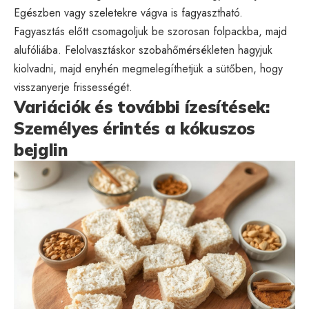
Egészben vagy szeletekre vágva is fagyasztható.
Fagyasztás előtt csomagoljuk be szorosan folpackba, majd
alufóliába. Felolvasztáskor szobahőmérsékleten hagyjuk
kiolvadni, majd enyhén megmelegíthetjük a sütőben, hogy
visszanyerje frissességét.
Variációk és további ízesítések:
Személyes érintés a kókuszos
bejglin