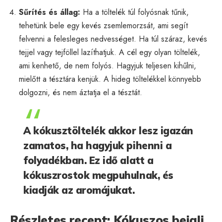
Sűrítés és állag:
Ha a töltelék túl folyósnak tűnik,
tehetünk bele egy kevés zsemlemorzsát, ami segít
felvenni a felesleges nedvességet. Ha túl száraz, kevés
tejjel vagy tejföllel lazíthatjuk. A cél egy olyan töltelék,
ami kenhető, de nem folyós. Hagyjuk teljesen kihűlni,
mielőtt a tésztára kenjük. A hideg töltelékkel könnyebb
dolgozni, és nem áztatja el a tésztát.
A kókusztöltelék akkor lesz igazán
zamatos, ha hagyjuk pihenni a
folyadékban. Ez idő alatt a
kókuszrostok megpuhulnak, és
kiadják az aromájukat.
Részletes recept: Kókuszos bejgli