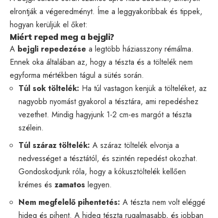
elrontják a végeredményt. Íme a leggyakoribbak és tippek,
hogyan kerüljük el őket:
Miért reped meg a bejgli?
A
bejgli repedezése
a legtöbb háziasszony rémálma.
Ennek oka általában az, hogy a tészta és a töltelék nem
egyforma mértékben tágul a sütés során.
Túl sok töltelék:
Ha túl vastagon kenjük a tölteléket, az
nagyobb nyomást gyakorol a tésztára, ami repedéshez
vezethet. Mindig hagyjunk 1-2 cm-es margót a tészta
szélein.
Túl száraz töltelék:
A száraz töltelék elvonja a
nedvességet a tésztától, és szintén repedést okozhat.
Gondoskodjunk róla, hogy a kókusztöltelék kellően
krémes és
zamatos
legyen.
Nem megfelelő pihentetés:
A tészta nem volt eléggé
hideg és pihent. A hideg tészta rugalmasabb, és jobban