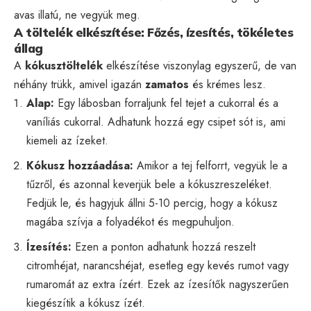
avas illatú, ne vegyük meg.
A töltelék elkészítése: Főzés, ízesítés, tökéletes
állag
A
kókusztöltelék
elkészítése viszonylag egyszerű, de van
néhány trükk, amivel igazán
zamatos
és krémes lesz.
Alap:
Egy lábosban forraljunk fel tejet a cukorral és a
vaníliás cukorral. Adhatunk hozzá egy csipet sót is, ami
kiemeli az ízeket.
Kókusz hozzáadása:
Amikor a tej felforrt, vegyük le a
tűzről, és azonnal keverjük bele a kókuszreszeléket.
Fedjük le, és hagyjuk állni 5-10 percig, hogy a kókusz
magába szívja a folyadékot és megpuhuljon.
Ízesítés:
Ezen a ponton adhatunk hozzá reszelt
citromhéjat, narancshéjat, esetleg egy kevés rumot vagy
rumaromát az extra ízért. Ezek az ízesítők nagyszerűen
kiegészítik a kókusz ízét.