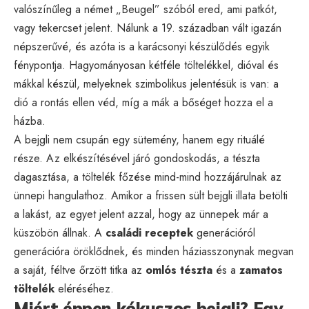
valószínűleg a német „Beugel” szóból ered, ami patkót,
vagy tekercset jelent. Nálunk a 19. században vált igazán
népszerűvé, és azóta is a karácsonyi készülődés egyik
fénypontja. Hagyományosan kétféle töltelékkel, dióval és
mákkal készül, melyeknek szimbolikus jelentésük is van: a
dió a rontás ellen véd, míg a mák a bőséget hozza el a
házba.
A bejgli nem csupán egy sütemény, hanem egy rituálé
része. Az elkészítésével járó gondoskodás, a tészta
dagasztása, a töltelék főzése mind-mind hozzájárulnak az
ünnepi hangulathoz. Amikor a frissen sült bejgli illata betölti
a lakást, az egyet jelent azzal, hogy az ünnepek már a
küszöbön állnak. A
családi receptek
generációról
generációra öröklődnek, és minden háziasszonynak megvan
a saját, féltve őrzött titka az
omlós tészta
és a
zamatos
töltelék
eléréséhez.
Miért éppen kókuszos bejgli? Egy