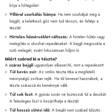
bírja a hőtágulást.
Villával szurkálás hiánya:
Ha nem szurkáljuk meg a
bejglit, a keletkező gőz nem tud távozni, és feltépi a
tésztát.
Hirtelen hőmérséklet-változás:
A hirtelen hűtés vagy
melegítés is okozhat repedéseket. A bejgli megszokta a
sütő melegét, ezért fokozatosan hűljön ki.
Miért szárad ki a tészta?
A
száraz bejgli
ugyanolyan elkeserítő, mint a repedezett.
Túl kevés zsír:
Az omlós tészta titka a megfelelő
mennyiségű zsírban rejlik. Ha túl keveset használunk, a
tészta szárazzá és keménnyé válik.
Túl sok liszt:
A gyúrás során ne lisztezzük túl a deszkát.
A felesleges liszt is kiszáríthatja a tésztát.
Túl hosszú sütési idő:
A bejglit nem szabad túlsütni.