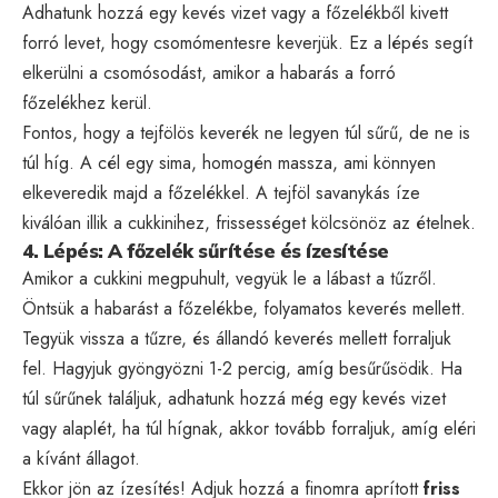
Adhatunk hozzá egy kevés vizet vagy a főzelékből kivett
forró levet, hogy csomómentesre keverjük. Ez a lépés segít
elkerülni a csomósodást, amikor a habarás a forró
főzelékhez kerül.
Fontos, hogy a tejfölös keverék ne legyen túl sűrű, de ne is
túl híg. A cél egy sima, homogén massza, ami könnyen
elkeveredik majd a főzelékkel. A tejföl savanykás íze
kiválóan illik a cukkinihez, frissességet kölcsönöz az ételnek.
4. Lépés: A főzelék sűrítése és ízesítése
Amikor a cukkini megpuhult, vegyük le a lábast a tűzről.
Öntsük a habarást a főzelékbe, folyamatos keverés mellett.
Tegyük vissza a tűzre, és állandó keverés mellett forraljuk
fel. Hagyjuk gyöngyözni 1-2 percig, amíg besűrűsödik. Ha
túl sűrűnek találjuk, adhatunk hozzá még egy kevés vizet
vagy alaplét, ha túl hígnak, akkor tovább forraljuk, amíg eléri
a kívánt állagot.
Ekkor jön az ízesítés! Adjuk hozzá a finomra aprított
friss