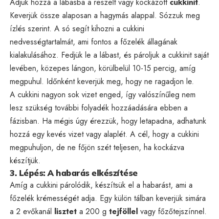
Adjuk hozzá a lábasba a reszelt vagy kockázott
cukkinit
.
Keverjük össze alaposan a hagymás alappal. Sózzuk meg
ízlés szerint. A só segít kihozni a cukkini
nedvességtartalmát, ami fontos a főzelék állagának
kialakulásához. Fedjük le a lábast, és pároljuk a cukkinit saját
levében, közepes lángon, körülbelül 10-15 percig, amíg
megpuhul. Időnként keverjük meg, hogy ne ragadjon le.
A cukkini nagyon sok vizet enged, így valószínűleg nem
lesz szükség további folyadék hozzáadására ebben a
fázisban. Ha mégis úgy érezzük, hogy letapadna, adhatunk
hozzá egy kevés vizet vagy alaplét. A cél, hogy a cukkini
megpuhuljon, de ne főjön szét teljesen, ha kockázva
készítjük.
3. Lépés: A habarás elkészítése
Amíg a cukkini párolódik, készítsük el a habarást, ami a
főzelék krémességét adja. Egy külön tálban keverjük simára
a 2 evőkanál
lisztet
a 200 g
tejföllel
vagy főzőtejszínnel.