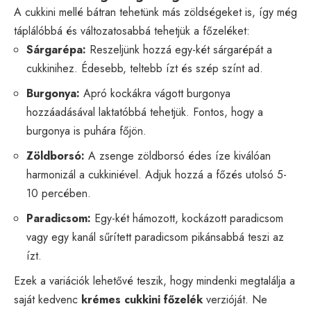
A cukkini mellé bátran tehetünk más zöldségeket is, így még
táplálóbbá és változatosabbá tehetjük a főzeléket:
Sárgarépa:
Reszeljünk hozzá egy-két sárgarépát a
cukkinihez. Édesebb, teltebb ízt és szép színt ad.
Burgonya:
Apró kockákra vágott burgonya
hozzáadásával laktatóbbá tehetjük. Fontos, hogy a
burgonya is puhára főjön.
Zöldborsó:
A zsenge zöldborsó édes íze kiválóan
harmonizál a cukkiniével. Adjuk hozzá a főzés utolsó 5-
10 percében.
Paradicsom:
Egy-két hámozott, kockázott paradicsom
vagy egy kanál sűrített paradicsom pikánsabbá teszi az
ízt.
Ezek a variációk lehetővé teszik, hogy mindenki megtalálja a
saját kedvenc
krémes cukkini főzelék
verzióját. Ne