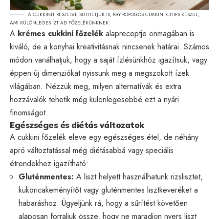
A CUKKINIT RESZELVE SÜTHETJÜK IS, ÍGY ROPOGÓS CUKKINI CHIPS KÉSZÜL,
AMI KÜLÖNLEGES ÍZT AD FŐZELÉKÜNKNEK.
A
krémes cukkini főzelék
alapreceptje önmagában is
kiváló, de a konyhai kreativitásnak nincsenek határai. Számos
módon variálhatjuk, hogy a saját ízlésünkhöz igazítsuk, vagy
éppen új dimenziókat nyissunk meg a megszokott ízek
világában. Nézzük meg, milyen alternatívák és extra
hozzávalók tehetik még különlegesebbé ezt a nyári
finomságot.
Egészséges és diétás változatok
A cukkini főzelék eleve egy egészséges étel, de néhány
apró változtatással még diétásabbá vagy speciális
étrendekhez igazítható:
Gluténmentes:
A liszt helyett használhatunk rizslisztet,
kukoricakeményítőt vagy gluténmentes lisztkeveréket a
habaráshoz. Ügyeljünk rá, hogy a sűrítést követően
alaposan forraljuk össze, hogy ne maradjon nyers liszt