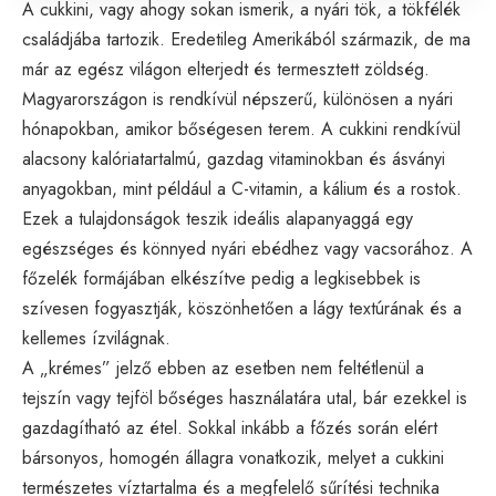
A cukkini, vagy ahogy sokan ismerik, a nyári tök, a tökfélék
családjába tartozik. Eredetileg Amerikából származik, de ma
már az egész világon elterjedt és termesztett zöldség.
Magyarországon is rendkívül népszerű, különösen a nyári
hónapokban, amikor bőségesen terem. A cukkini rendkívül
alacsony kalóriatartalmú, gazdag vitaminokban és ásványi
anyagokban, mint például a C-vitamin, a kálium és a rostok.
Ezek a tulajdonságok teszik ideális alapanyaggá egy
egészséges és könnyed nyári ebédhez vagy vacsorához. A
főzelék formájában elkészítve pedig a legkisebbek is
szívesen fogyasztják, köszönhetően a lágy textúrának és a
kellemes ízvilágnak.
A „krémes” jelző ebben az esetben nem feltétlenül a
tejszín vagy tejföl bőséges használatára utal, bár ezekkel is
gazdagítható az étel. Sokkal inkább a főzés során elért
bársonyos, homogén állagra vonatkozik, melyet a cukkini
természetes víztartalma és a megfelelő sűrítési technika