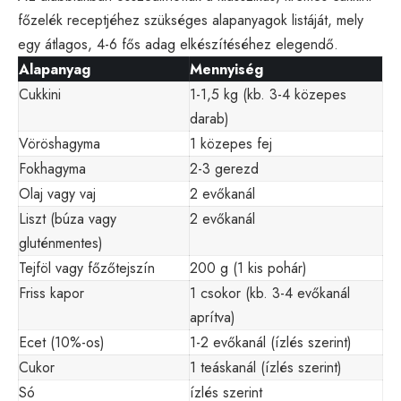
főzelék receptjéhez szükséges alapanyagok listáját, mely
egy átlagos, 4-6 fős adag elkészítéséhez elegendő.
Alapanyag
Mennyiség
Cukkini
1-1,5 kg (kb. 3-4 közepes
darab)
Vöröshagyma
1 közepes fej
Fokhagyma
2-3 gerezd
Olaj vagy vaj
2 evőkanál
Liszt (búza vagy
2 evőkanál
gluténmentes)
Tejföl vagy főzőtejszín
200 g (1 kis pohár)
Friss kapor
1 csokor (kb. 3-4 evőkanál
aprítva)
Ecet (10%-os)
1-2 evőkanál (ízlés szerint)
Cukor
1 teáskanál (ízlés szerint)
Só
ízlés szerint