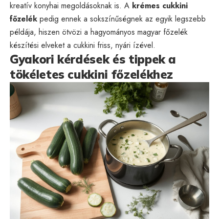
kreatív konyhai megoldásoknak is. A
krémes cukkini
főzelék
pedig ennek a sokszínűségnek az egyik legszebb
példája, hiszen ötvözi a hagyományos magyar főzelék
készítési elveket a cukkini friss, nyári ízével.
Gyakori kérdések és tippek a
tökéletes cukkini főzelékhez