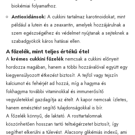
biokémiai folyamathoz.
Antioxidánsok:
A cukkini tartalmaz karotinoidokat, mint
például a lutein és a zeaxantin, amelyek hozzájárulnak a
szem egészségéhez és védelmet nyújtanak a sejteknek a
szabadgyökök káros hatásai ellen.
A főzelék, mint teljes értékű étel
A
krémes cukkini főzelék
nemcsak a cukkini előnyeit
hordozza magában, hanem a többi hozzávalóval együtt egy
kiegyensúlyozott étkezést biztosít. A tejföl vagy tejszín
kalciumot és fehérjét ad hozzá, míg a hagyma és
fokhagyma további vitaminokkal és immunerősítő
vegyületekkel gazdagítja az ételt. A kapor nemcsak ízletes,
hanem emésztést segítő tulajdonságokkal is bír.
A főzelék könnyű, de laktató. A rosttartalomnak
köszönhetően hosszan tartó teltségérzetet biztosít, így
segíthet elkerülni a túlevést. Alacsony glikémiás indexű, ami