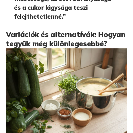
és a cukor lágysága teszi
felejthetetlenné.”
Variációk és alternatívák: Hogyan
tegyük még különlegesebbé?