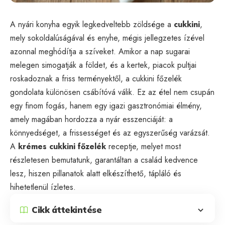
A nyári konyha egyik legkedveltebb zöldsége a
cukkini
,
mely sokoldalúságával és enyhe, mégis jellegzetes ízével
azonnal meghódítja a szíveket. Amikor a nap sugarai
melegen simogatják a földet, és a kertek, piacok pultjai
roskadoznak a friss terményektől, a cukkini főzelék
gondolata különösen csábítóvá válik. Ez az étel nem csupán
egy finom fogás, hanem egy igazi gasztronómiai élmény,
amely magában hordozza a nyár esszenciáját: a
könnyedséget, a frissességet és az egyszerűség varázsát.
A
krémes cukkini főzelék
receptje, melyet most
részletesen bemutatunk, garantáltan a család kedvence
lesz, hiszen pillanatok alatt elkészíthető, tápláló és
hihetetlenül ízletes.
Cikk áttekintése