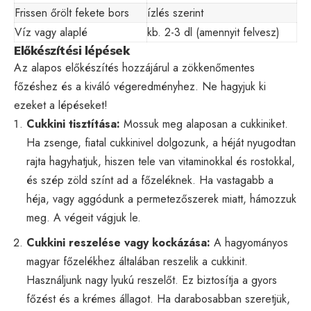
Frissen őrölt fekete bors
ízlés szerint
Víz vagy alaplé
kb. 2-3 dl (amennyit felvesz)
Előkészítési lépések
Az alapos előkészítés hozzájárul a zökkenőmentes
főzéshez és a kiváló végeredményhez. Ne hagyjuk ki
ezeket a lépéseket!
Cukkini tisztítása:
Mossuk meg alaposan a cukkiniket.
Ha zsenge, fiatal cukkinivel dolgozunk, a héját nyugodtan
rajta hagyhatjuk, hiszen tele van vitaminokkal és rostokkal,
és szép zöld színt ad a főzeléknek. Ha vastagabb a
héja, vagy aggódunk a permetezőszerek miatt, hámozzuk
meg. A végeit vágjuk le.
Cukkini reszelése vagy kockázása:
A hagyományos
magyar főzelékhez általában reszelik a cukkinit.
Használjunk nagy lyukú reszelőt. Ez biztosítja a gyors
főzést és a krémes állagot. Ha darabosabban szeretjük,