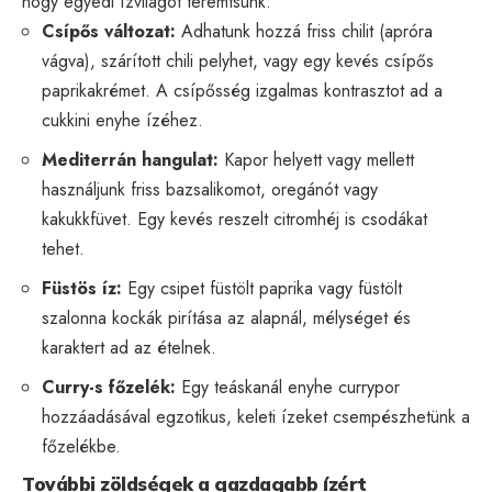
hogy egyedi ízvilágot teremtsünk:
Csípős változat:
Adhatunk hozzá friss chilit (apróra
vágva), szárított chili pelyhet, vagy egy kevés csípős
paprikakrémet. A csípősség izgalmas kontrasztot ad a
cukkini enyhe ízéhez.
Mediterrán hangulat:
Kapor helyett vagy mellett
használjunk friss bazsalikomot, oregánót vagy
kakukkfüvet. Egy kevés reszelt citromhéj is csodákat
tehet.
Füstös íz:
Egy csipet füstölt paprika vagy füstölt
szalonna kockák pirítása az alapnál, mélységet és
karaktert ad az ételnek.
Curry-s főzelék:
Egy teáskanál enyhe currypor
hozzáadásával egzotikus, keleti ízeket csempészhetünk a
főzelékbe.
További zöldségek a gazdagabb ízért