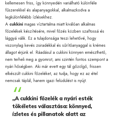
kellemesen friss, így könnyedén variálható különféle
fűszerekkel és alapanyagokkal, alkalmazkodva a
legkülönfélébb ízlésekhez.
A
cukkini
magas víztartalma miatt kiválóan alkalmas
főzelékek készítésére, mivel főzés közben szaftossá és
lággyá válik. Ez a tulajdonsága teszi lehetővé, hogy
viszonylag kevés zsiradékkal és sűrítőanyaggal is krémes
állagot érjünk el. Ráadásul a cukkini könnyen emészthető,
nem terheli meg a gyomrot, ami szintén fontos szempont a
nyári hőségben. Aki már evett egy tál gőzölgő, frissen
elkészült cukkini főzeléket, az tudja, hogy ez az étel
nemcsak táplál, hanem igazi felüdülést is nyújt.
„A cukkini főzelék a nyári esték
tökéletes választása: könnyed,
ízletes és pillanatok alatt az