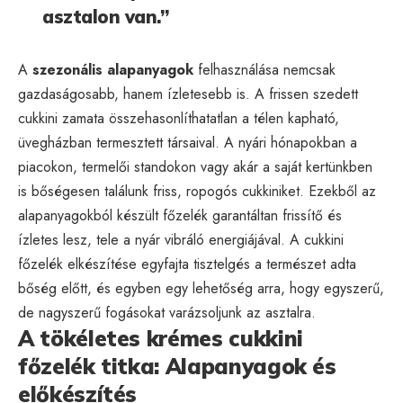
asztalon van.”
A
szezonális alapanyagok
felhasználása nemcsak
gazdaságosabb, hanem ízletesebb is. A frissen szedett
cukkini zamata összehasonlíthatatlan a télen kapható,
üvegházban termesztett társaival. A nyári hónapokban a
piacokon, termelői standokon vagy akár a saját kertünkben
is bőségesen találunk friss, ropogós cukkiniket. Ezekből az
alapanyagokból készült főzelék garantáltan frissítő és
ízletes lesz, tele a nyár vibráló energiájával. A cukkini
főzelék elkészítése egyfajta tisztelgés a természet adta
bőség előtt, és egyben egy lehetőség arra, hogy egyszerű,
de nagyszerű fogásokat varázsoljunk az asztalra.
A tökéletes krémes cukkini
főzelék titka: Alapanyagok és
előkészítés