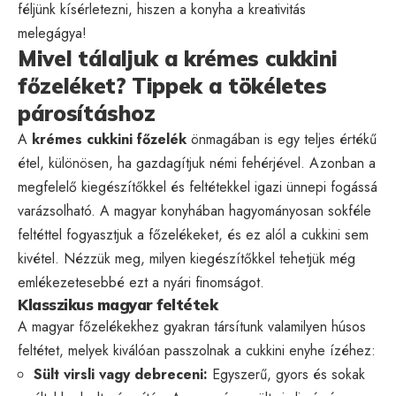
féljünk kísérletezni, hiszen a konyha a kreativitás
melegágya!
Mivel tálaljuk a krémes cukkini
főzeléket? Tippek a tökéletes
párosításhoz
A
krémes cukkini főzelék
önmagában is egy teljes értékű
étel, különösen, ha gazdagítjuk némi fehérjével. Azonban a
megfelelő kiegészítőkkel és feltétekkel igazi ünnepi fogássá
varázsolható. A magyar konyhában hagyományosan sokféle
feltéttel fogyasztjuk a főzelékeket, és ez alól a cukkini sem
kivétel. Nézzük meg, milyen kiegészítőkkel tehetjük még
emlékezetesebbé ezt a nyári finomságot.
Klasszikus magyar feltétek
A magyar főzelékekhez gyakran társítunk valamilyen húsos
feltétet, melyek kiválóan passzolnak a cukkini enyhe ízéhez:
Sült virsli vagy debreceni:
Egyszerű, gyors és sokak