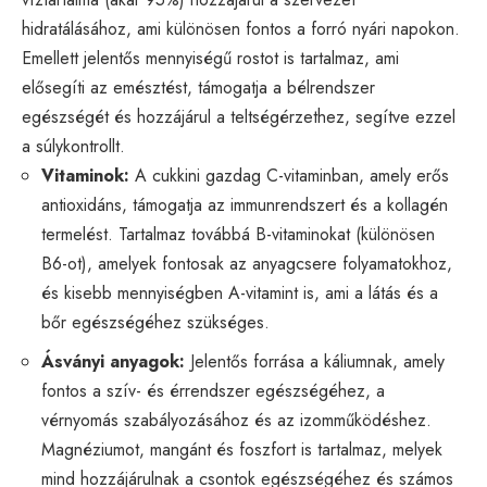
hidratálásához, ami különösen fontos a forró nyári napokon.
Emellett jelentős mennyiségű rostot is tartalmaz, ami
elősegíti az emésztést, támogatja a bélrendszer
egészségét és hozzájárul a teltségérzethez, segítve ezzel
a súlykontrollt.
Vitaminok:
A cukkini gazdag C-vitaminban, amely erős
antioxidáns, támogatja az immunrendszert és a kollagén
termelést. Tartalmaz továbbá B-vitaminokat (különösen
B6-ot), amelyek fontosak az anyagcsere folyamatokhoz,
és kisebb mennyiségben A-vitamint is, ami a látás és a
bőr egészségéhez szükséges.
Ásványi anyagok:
Jelentős forrása a káliumnak, amely
fontos a szív- és érrendszer egészségéhez, a
vérnyomás szabályozásához és az izomműködéshez.
Magnéziumot, mangánt és foszfort is tartalmaz, melyek
mind hozzájárulnak a csontok egészségéhez és számos