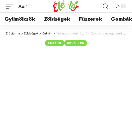
Aa
Gyümölcsök
Zöldségek
Fűszerek
Gombá
Éléstár.hu
>
Zöldségek
>
Cukkini
>
Krémes cukkini főzelék: Egy gyors és egyszerű recept a nyár ízeivel
CUKKINI
RECEPTEK