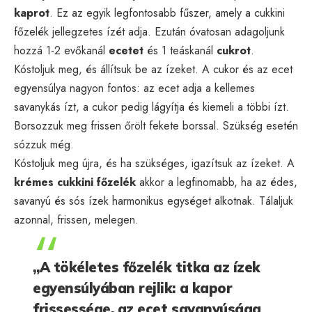
kaprot
. Ez az egyik legfontosabb fűszer, amely a cukkini
főzelék jellegzetes ízét adja. Ezután óvatosan adagoljunk
hozzá 1-2 evőkanál
ecetet
és 1 teáskanál
cukrot
.
Kóstoljuk meg, és állítsuk be az ízeket. A cukor és az ecet
egyensúlya nagyon fontos: az ecet adja a kellemes
savanykás ízt, a cukor pedig lágyítja és kiemeli a többi ízt.
Borsozzuk meg frissen őrölt fekete borssal. Szükség esetén
sózzuk még.
Kóstoljuk meg újra, és ha szükséges, igazítsuk az ízeket. A
krémes cukkini főzelék
akkor a legfinomabb, ha az édes,
savanyú és sós ízek harmonikus egységet alkotnak. Tálaljuk
azonnal, frissen, melegen.
„A tökéletes főzelék titka az ízek
egyensúlyában rejlik: a kapor
frissessége, az ecet savanyúsága