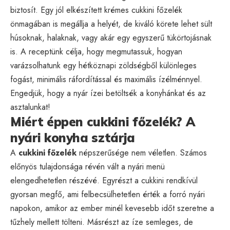
biztosít. Egy jól elkészített krémes cukkini főzelék
önmagában is megállja a helyét, de kiváló körete lehet sült
húsoknak, halaknak, vagy akár egy egyszerű tükörtojásnak
is. A receptünk célja, hogy megmutassuk, hogyan
varázsolhatunk egy hétköznapi zöldségből különleges
fogást, minimális ráfordítással és maximális ízélménnyel.
Engedjük, hogy a nyár ízei betöltsék a konyhánkat és az
asztalunkat!
Miért éppen cukkini főzelék? A
nyári konyha sztárja
A
cukkini főzelék
népszerűsége nem véletlen. Számos
előnyös tulajdonsága révén vált a nyári menü
elengedhetetlen részévé. Egyrészt a cukkini rendkívül
gyorsan megfő, ami felbecsülhetetlen érték a forró nyári
napokon, amikor az ember minél kevesebb időt szeretne a
tűzhely mellett tölteni. Másrészt az íze semleges, de