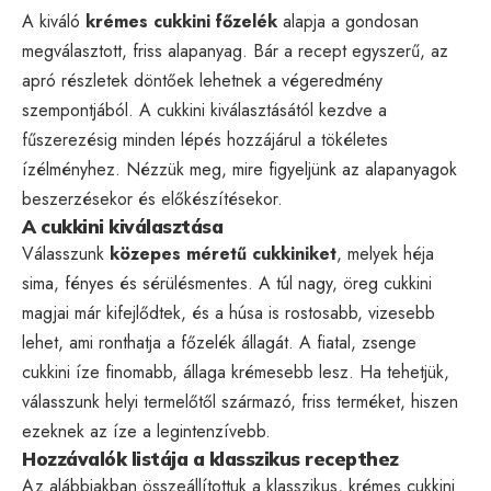
A kiváló
krémes cukkini főzelék
alapja a gondosan
megválasztott, friss alapanyag. Bár a recept egyszerű, az
apró részletek döntőek lehetnek a végeredmény
szempontjából. A cukkini kiválasztásától kezdve a
fűszerezésig minden lépés hozzájárul a tökéletes
ízélményhez. Nézzük meg, mire figyeljünk az alapanyagok
beszerzésekor és előkészítésekor.
A cukkini kiválasztása
Válasszunk
közepes méretű cukkiniket
, melyek héja
sima, fényes és sérülésmentes. A túl nagy, öreg cukkini
magjai már kifejlődtek, és a húsa is rostosabb, vizesebb
lehet, ami ronthatja a főzelék állagát. A fiatal, zsenge
cukkini íze finomabb, állaga krémesebb lesz. Ha tehetjük,
válasszunk helyi termelőtől származó, friss terméket, hiszen
ezeknek az íze a legintenzívebb.
Hozzávalók listája a klasszikus recepthez
Az alábbiakban összeállítottuk a klasszikus, krémes cukkini