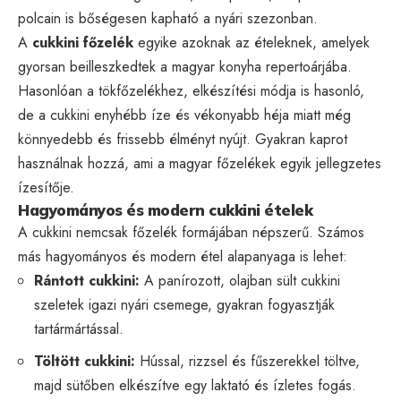
polcain is bőségesen kapható a nyári szezonban.
A
cukkini főzelék
egyike azoknak az ételeknek, amelyek
gyorsan beilleszkedtek a magyar konyha repertoárjába.
Hasonlóan a tökfőzelékhez, elkészítési módja is hasonló,
de a cukkini enyhébb íze és vékonyabb héja miatt még
könnyedebb és frissebb élményt nyújt. Gyakran kaprot
használnak hozzá, ami a magyar főzelékek egyik jellegzetes
ízesítője.
Hagyományos és modern cukkini ételek
A cukkini nemcsak főzelék formájában népszerű. Számos
más hagyományos és modern étel alapanyaga is lehet:
Rántott cukkini:
A panírozott, olajban sült cukkini
szeletek igazi nyári csemege, gyakran fogyasztják
tartármártással.
Töltött cukkini:
Hússal, rizzsel és fűszerekkel töltve,
majd sütőben elkészítve egy laktató és ízletes fogás.