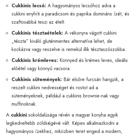
Cukkinis lecsó:
A hagyományos lecsóhoz adva a
cukkini enyhíti a paradicsom és paprika domináns ízét, és
szaftosabbá teszi az ételt.
Cukkinis tésztaételek:
A vékonyra vágott cukkini
„tészta” kiváló gluténmentes alternatíva lehet, de
kockázva vagy reszelve is remekül illik tésztaszószokba.
Cukkinis krémleves:
Könnyed és krémes leves, ideális
előétel vagy könnyű vacsora.
Cukkinis sütemények:
Bár elsőre furcsán hangzik, a
reszelt cukkini nedvességet és rostot ad a
süteményeknek, például a cukkinis brownie-nak vagy
muffinoknak.
A
cukkini
sokoldalúsága révén a magyar konyha egyik
legkedveltebb zöldségévé vált. Képes alkalmazkodni a
hagyományos ízekhez, miközben teret enged a modern,