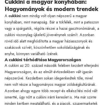
Cukkini a magyar konyhában:
Hagyományok és modern trendek
A
cukkini
nem mindig volt olyan népszerű a magyar
konyhában, mint manapság. Bár a tökfélék, mint a patisszon
vagy a spárgatök, régóta részei a hazai gasztronómiának, a
cukkini viszonylag újkeletű jövevénynek számít. Azonban
rövid idő alatt meghódította a magyar háziasszonyok és
szakácsok szívét, köszönhetően sokoldalúságának és
enyhe, könnyen variálható ízének.
A cukkini térhódítása Magyarországon
A cukkini az 20. század második felében kezdett elterjedni
Magyarországon, és az elmúlt évtizedekben vált igazán
népszerűvé. Kezdetben sokan idegenkedtek tőle, mivel
nem volt része a hagyományos magyar zöldségkultúrának.
Azonban ahogy egyre több recept és elkészítési mód vált
ismertté, úgy nőtt a cukkini iránti kereslet is. Ma már szinte
minden kertben megtalálható, és a piacok, szupermarketek