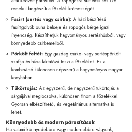
által kedvelt párosítás. A ropogósra sült virsli sós íze
remekül kiegészíti a főzelék krémességét.
Fasírt (sertés vagy csirke):
A házi készítésű
fasírtgolyók puha belseje és ropogós kérge igazi
ínyencség. Készíthetjük hagyományos sertéshúsból, vagy
könnyedebb csirkemellből.
Pörkölt feltét:
Egy gazdag csirke- vagy sertéspörkölt
szaftja és húsa laktatóvá teszi a főzeléket. Ez a
kombináció különösen népszerű a hagyományos magyar
konyhában.
Tükörtojás:
Az egyszerű, de nagyszerű tükörtojás a
sárgájával meglocsolva, különösen finom a főzelékkel.
Gyorsan elkészíthető, és vegetáriánus alternatíva is
lehet.
Könnyedebb és modern párosítások
Ha valami könnyedebbre vagy modernebbre vágyunk,