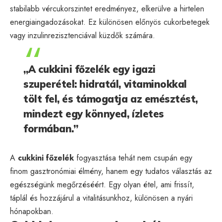
stabilabb vércukorszintet eredményez, elkerülve a hirtelen
energiaingadozásokat. Ez különösen előnyös cukorbetegek
vagy inzulinrezisztenciával küzdők számára.
„A cukkini főzelék egy igazi
szuperétel: hidratál, vitaminokkal
tölt fel, és támogatja az emésztést,
mindezt egy könnyed, ízletes
formában.”
A
cukkini főzelék
fogyasztása tehát nem csupán egy
finom gasztronómiai élmény, hanem egy tudatos választás az
egészségünk megőrzéséért. Egy olyan étel, ami frissít,
táplál és hozzájárul a vitalitásunkhoz, különösen a nyári
hónapokban.