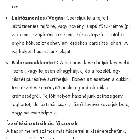
íze.
Laktózmentes/Vegán:
Cseréljük le a tejfölt
laktózmentes tejfölre, vagy növényi alapú főzőkrémre (pl.
zabkrém, szójakrém, rizskrém, kókusztejszín – utóbbi
enyhe kókuszízt adhat, ami érdekes párosítás lehet). A
vaj helyett használjunk olajat.
Kalóriacsökkentett:
A habarást készíthetjük kevesebb
liszttel, vagy teljesen elhagyhatjuk, és a főzelék egy
részét pürésítve sűríthetjük. Ebben az esetben a cukkini
természetes keményítőtartalma gondoskodik a
krémességről. Tejfölt helyett használjunk zsírszegény
joghurtot, de ezt már csak a tűzről levéve keverjük bele,
hogy ne csapódjon ki.
Ízesítési extrák és fűszerek
A kapor mellett számos más fűszerrel is kísérletezhetünk,