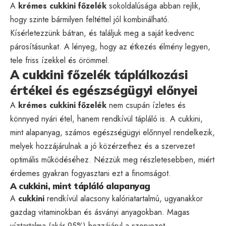
A
krémes cukkini főzelék
sokoldalúsága abban rejlik,
hogy szinte bármilyen feltéttel jól kombinálható.
Kísérletezzünk bátran, és találjuk meg a saját kedvenc
párosításunkat. A lényeg, hogy az étkezés élmény legyen,
tele friss ízekkel és örömmel.
A cukkini főzelék táplálkozási
értékei és egészségügyi előnyei
A
krémes cukkini főzelék
nem csupán ízletes és
könnyed nyári étel, hanem rendkívül tápláló is. A cukkini,
mint alapanyag, számos egészségügyi előnnyel rendelkezik,
melyek hozzájárulnak a jó közérzethez és a szervezet
optimális működéséhez. Nézzük meg részletesebben, miért
érdemes gyakran fogyasztani ezt a finomságot.
A cukkini, mint tápláló alapanyag
A
cukkini
rendkívül alacsony kalóriatartalmú, ugyanakkor
gazdag vitaminokban és ásványi anyagokban. Magas
víztartalma (akár 95%) hozzájárul a szervezet