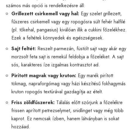
számos más opció is rendelkezésre áll:
Grillezett csirkemell vagy hal:
Egy szelet grillezett,
fűszeres csirkemell vagy egy ropogósra sült fehér halfilé
(pl. tőkehal, pangasius) kiválóan illik a cukkini főzelékhez.
Ezek a feltétek könnyedek és egészségesek.
Sajt feltét:
Reszelt parmezán, füstölt sajt vagy akár egy
morzsolt feta sajt is remekül feldobja a főzeléket. A sajt
sós, karakteres íze izgalmas kontrasztot ad.
Pirított magvak vagy kruton:
Egy marék pirított
tökmag, napraforgómag vagy házi készítésű fokhagymás
kruton ropogós textúrával gazdagítja az ételt.
Friss zöldfűszerek:
Tálalás előtt szórjunk a főzelékre
frissen aprított petrezselymet, snidlinget vagy még több
kaprot. Ez nemcsak ízben, hanem látványban is sokat
hozzáad.