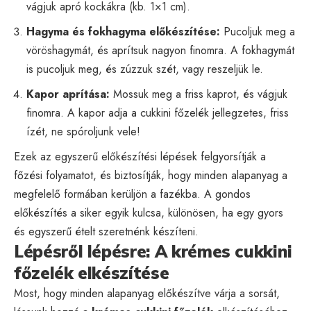
vágjuk apró kockákra (kb. 1×1 cm).
Hagyma és fokhagyma előkészítése:
Pucoljuk meg a
vöröshagymát, és aprítsuk nagyon finomra. A fokhagymát
is pucoljuk meg, és zúzzuk szét, vagy reszeljük le.
Kapor aprítása:
Mossuk meg a friss kaprot, és vágjuk
finomra. A kapor adja a cukkini főzelék jellegzetes, friss
ízét, ne spóroljunk vele!
Ezek az egyszerű előkészítési lépések felgyorsítják a
főzési folyamatot, és biztosítják, hogy minden alapanyag a
megfelelő formában kerüljön a fazékba. A gondos
előkészítés a siker egyik kulcsa, különösen, ha egy gyors
és egyszerű ételt szeretnénk készíteni.
Lépésről lépésre: A krémes cukkini
főzelék elkészítése
Most, hogy minden alapanyag előkészítve várja a sorsát,