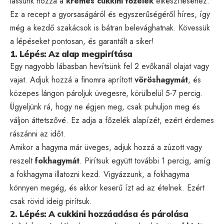
lássunk hozzá a
krémes cukkini főzelék
elkészítéséhez.
Ez a recept a gyorsaságáról és egyszerűségéről híres, így
még a kezdő szakácsok is bátran belevághatnak. Kövessük
a lépéseket pontosan, és garantált a siker!
1. Lépés: Az alap megpirítása
Egy nagyobb lábasban hevítsünk fel 2 evőkanál olajat vagy
vajat. Adjuk hozzá a finomra aprított
vöröshagymát
, és
közepes lángon pároljuk üvegesre, körülbelül 5-7 percig.
Ügyeljünk rá, hogy ne égjen meg, csak puhuljon meg és
váljon áttetszővé. Ez adja a főzelék alapízét, ezért érdemes
rászánni az időt.
Amikor a hagyma már üveges, adjuk hozzá a zúzott vagy
reszelt
fokhagymát
. Pirítsuk együtt további 1 percig, amíg
a fokhagyma illatozni kezd. Vigyázzunk, a fokhagyma
könnyen megég, és akkor keserű ízt ad az ételnek. Ezért
csak rövid ideig pirítsuk.
2. Lépés: A cukkini hozzáadása és párolása