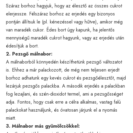
Száraz borhoz hagyjuk, hogy az élesztő az összes cukrot
elerjessze. Félszáraz borhoz az erjedés egy bizonyos
pontján állítsuk le (pl. kénezéssel vagy hűtve), amikor még
van maradék cukor. Édes bort úgy kapunk, ha jelentős
mennyiségű maradék cukrot hagyunk, vagy az erjedés után
édesítjük a bort.
2. Pezsgő málnabor:
A málnaborból könnyedén készíthetünk pezsgő változatot
is. Ehhez a már palackozott, de még nem teljesen erjedt
borhoz adhatunk egy kevés cukrot és pezsgőélesztőt, majd
lezárjuk pezsgős palackba. A második erjedés a palackban
fog lezajlani, és szén-dioxidot termel, ami a pezsgősséget
adja. Fontos, hogy csak erre a célra alkalmas, vastag falú
palackokat használjunk, és óvatosan járjunk el a nyomás
miatt.
3. Málnabor más gyümölcsökkel: