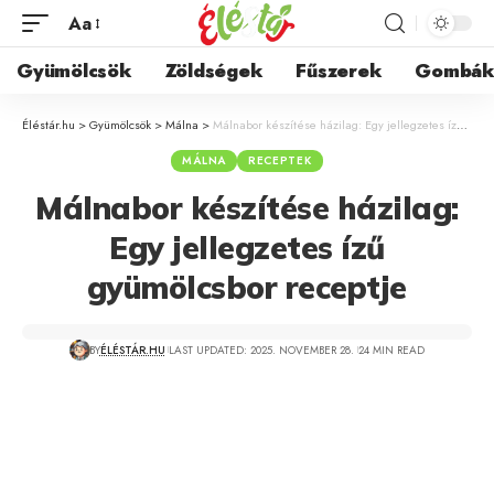
Aa
Gyümölcsök
Zöldségek
Fűszerek
Gombá
Éléstár.hu
>
Gyümölcsök
>
Málna
>
Málnabor készítése házilag: Egy jellegzetes ízű gyümölcsbor receptje
MÁLNA
RECEPTEK
Málnabor készítése házilag:
Egy jellegzetes ízű
gyümölcsbor receptje
BY
ÉLÉSTÁR.HU
LAST UPDATED: 2025. NOVEMBER 28.
24 MIN READ