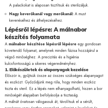
A palackokat is alaposan tisztítsuk és sterilizáljuk.
Nagy keverőkanál vagy merőkanál:
A must
keveréséhez és áthelyezéséhez.
Lépésről lépésre: A málnabor
készítés folyamata
A
málnabor készítése lépésről lépésre
egy gondosan
követendő folyamat, amelynek minden fázisa hozzájárul a
végső minőséghez. A precizitás és a higiénia
kulcsfontosságú a sikeres végeredményhez.
1. Előkészületek és alapanyagok kezelése
Először is, gyűjtsük össze az összes szükséges alapanyagot
és eszközt. Győződjünk meg róla, hogy minden eszköz
tiszta és steril. Ez a lépés nem elhanyagolható, hiszen a bor
minőségét alapjaiban befolyásolja a tisztaság.
A málnát óvatosan válogassuk át, távolítsuk el a sérült,