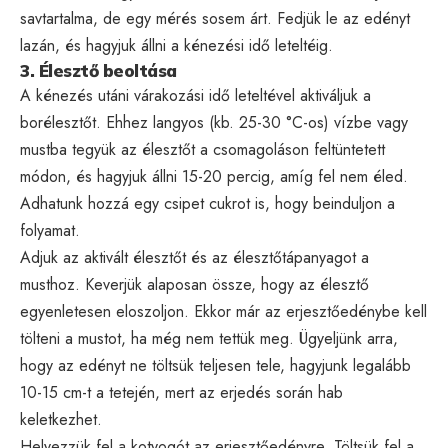
savtartalma, de egy mérés sosem árt. Fedjük le az edényt
lazán, és hagyjuk állni a kénezési idő leteltéig.
3. Élesztő beoltása
A kénezés utáni várakozási idő leteltével aktiváljuk a
borélesztőt. Ehhez langyos (kb. 25-30 °C-os) vízbe vagy
mustba tegyük az élesztőt a csomagoláson feltüntetett
módon, és hagyjuk állni 15-20 percig, amíg fel nem éled.
Adhatunk hozzá egy csipet cukrot is, hogy beinduljon a
folyamat.
Adjuk az aktivált élesztőt és az élesztőtápanyagot a
musthoz. Keverjük alaposan össze, hogy az élesztő
egyenletesen eloszoljon. Ekkor már az erjesztőedénybe kell
tölteni a mustot, ha még nem tettük meg. Ügyeljünk arra,
hogy az edényt ne töltsük teljesen tele, hagyjunk legalább
10-15 cm-t a tetején, mert az erjedés során hab
keletkezhet.
Helyezzük fel a kotyogót az erjesztőedényre. Töltsük fel a