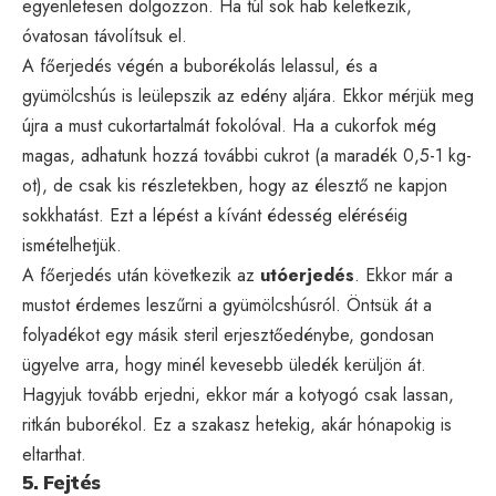
egyenletesen dolgozzon. Ha túl sok hab keletkezik,
óvatosan távolítsuk el.
A főerjedés végén a buborékolás lelassul, és a
gyümölcshús is leülepszik az edény aljára. Ekkor mérjük meg
újra a must cukortartalmát fokolóval. Ha a cukorfok még
magas, adhatunk hozzá további cukrot (a maradék 0,5-1 kg-
ot), de csak kis részletekben, hogy az élesztő ne kapjon
sokkhatást. Ezt a lépést a kívánt édesség eléréséig
ismételhetjük.
A főerjedés után következik az
utóerjedés
. Ekkor már a
mustot érdemes leszűrni a gyümölcshúsról. Öntsük át a
folyadékot egy másik steril erjesztőedénybe, gondosan
ügyelve arra, hogy minél kevesebb üledék kerüljön át.
Hagyjuk tovább erjedni, ekkor már a kotyogó csak lassan,
ritkán buborékol. Ez a szakasz hetekig, akár hónapokig is
eltarthat.
5. Fejtés