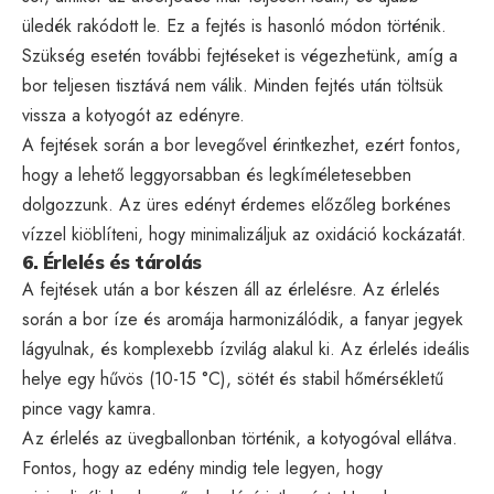
üledék rakódott le. Ez a fejtés is hasonló módon történik.
Szükség esetén további fejtéseket is végezhetünk, amíg a
bor teljesen tisztává nem válik. Minden fejtés után töltsük
vissza a kotyogót az edényre.
A fejtések során a bor levegővel érintkezhet, ezért fontos,
hogy a lehető leggyorsabban és legkíméletesebben
dolgozzunk. Az üres edényt érdemes előzőleg borkénes
vízzel kiöblíteni, hogy minimalizáljuk az oxidáció kockázatát.
6. Érlelés és tárolás
A fejtések után a bor készen áll az érlelésre. Az érlelés
során a bor íze és aromája harmonizálódik, a fanyar jegyek
lágyulnak, és komplexebb ízvilág alakul ki. Az érlelés ideális
helye egy hűvös (10-15 °C), sötét és stabil hőmérsékletű
pince vagy kamra.
Az érlelés az üvegballonban történik, a kotyogóval ellátva.
Fontos, hogy az edény mindig tele legyen, hogy