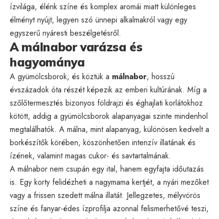
ízvilága, élénk színe és komplex aromái miatt különleges
élményt nyújt, legyen szó ünnepi alkalmakról vagy egy
egyszerű nyáresti beszélgetésről.
A málnabor varázsa és
hagyománya
A gyümölcsborok, és köztük a
málnabor
, hosszú
évszázadok óta részét képezik az emberi kultúrának. Míg a
szőlőtermesztés bizonyos földrajzi és éghajlati korlátokhoz
kötött, addig a gyümölcsborok alapanyagai szinte mindenhol
megtalálhatók. A málna, mint alapanyag, különösen kedvelt a
borkészítők körében, köszönhetően intenzív illatának és
ízének, valamint magas cukor- és savtartalmának.
A málnabor nem csupán egy ital, hanem egyfajta időutazás
is. Egy korty felidézheti a nagymama kertjét, a nyári mezőket
vagy a frissen szedett málna illatát. Jellegzetes, mélyvörös
színe és fanyar-édes ízprofilja azonnal felismerhetővé teszi,