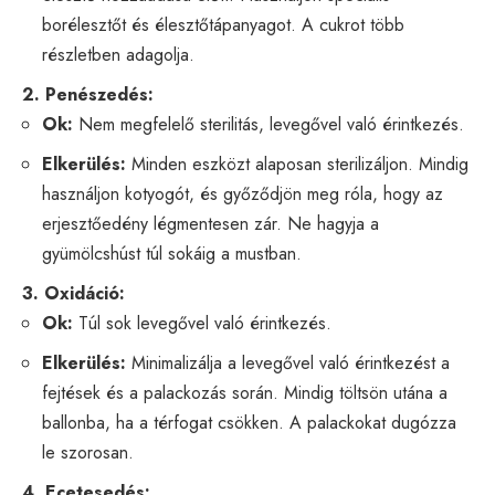
borélesztőt és élesztőtápanyagot. A cukrot több
részletben adagolja.
2. Penészedés:
Ok:
Nem megfelelő sterilitás, levegővel való érintkezés.
Elkerülés:
Minden eszközt alaposan sterilizáljon. Mindig
használjon kotyogót, és győződjön meg róla, hogy az
erjesztőedény légmentesen zár. Ne hagyja a
gyümölcshúst túl sokáig a mustban.
3. Oxidáció:
Ok:
Túl sok levegővel való érintkezés.
Elkerülés:
Minimalizálja a levegővel való érintkezést a
fejtések és a palackozás során. Mindig töltsön utána a
ballonba, ha a térfogat csökken. A palackokat dugózza
le szorosan.
4. Ecetesedés: