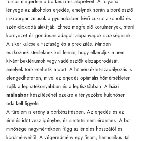
fontos megérteni a borkészítés alapelveit. A folyamat
lényege az alkoholos erjedés, amelynek során a borélesztő
mikroorganizmusok a gyümölcsben lévő cukrot alkohollá és
szén-dioxiddá alakítják. Ehhez megfelelő körülmények, steril
környezet és gondosan adagolt alapanyagok szükségesek.
A siker kulcsa a tisztaság és a precizitás. Minden
eszköznek sterileknek kell lennie, hogy elkerüljük a nem
kívánt baktériumok vagy vadélesztők elszaporodását,
amelyek tönkretehetik a bort. A hőmérséklet-szabályozás is
elengedhetetlen, mivel az erjedés optimális hőmérsékleten
zajlik a leghatékonyabban és a legtisztábban. A
házi
málnabor
készítésénél ezekre a tényezőkre különösen
oda kell figyelni.
A türelem is erény a borkészítésben. Az erjedés és az
érlelés időt vesz igénybe, és siettetni nem érdemes. A bor
minősége nagymértékben függ az érlelés hosszától és
körülményeitől. A végeredmény egy finom, harmonikus ital