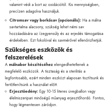
valamint védi a bort az oxidációtól. Kis mennyiségben,
precízen adagolva használjuk.
Citromsav vagy borkősav (opcionális):
Ha a málna
savtartalma alacsony, szükség lehet némi sav
hozzáadására az ízegyensúly és az erjedés támogatása
érdekében. Ezt fokolóval és savmérővel ellenőrizhetjük.
Szükséges eszközök és
felszerelések
A
málnabor készítéséhez
elengedhetetlenek a
megfelelő eszközök. A tisztaság és a sterilitás a
legfontosabb, ezért minden eszközt alaposan tisztítsunk és
fertőtlenítsünk a használat előtt.
Erjesztőedény:
Egy 10-15 literes üvegballon vagy
élelmiszeripari minőségű műanyag erjesztőhordó. Fontos,
hogy légmentesen záródjon.