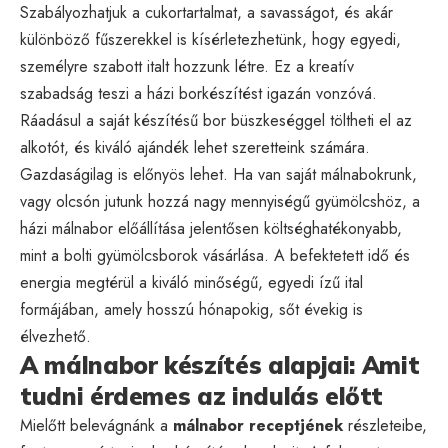
Szabályozhatjuk a cukortartalmat, a savasságot, és akár
különböző fűszerekkel is kísérletezhetünk, hogy egyedi,
személyre szabott italt hozzunk létre. Ez a kreatív
szabadság teszi a házi borkészítést igazán vonzóvá.
Ráadásul a saját készítésű bor büszkeséggel töltheti el az
alkotót, és kiváló ajándék lehet szeretteink számára.
Gazdaságilag is előnyös lehet. Ha van saját málnabokrunk,
vagy olcsón jutunk hozzá nagy mennyiségű gyümölcshöz, a
házi málnabor előállítása jelentősen költséghatékonyabb,
mint a bolti gyümölcsborok vásárlása. A befektetett idő és
energia megtérül a kiváló minőségű, egyedi ízű ital
formájában, amely hosszú hónapokig, sőt évekig is
élvezhető.
A málnabor készítés alapjai: Amit
tudni érdemes az indulás előtt
Mielőtt belevágnánk a
málnabor receptjének
részleteibe,