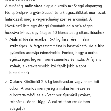
ÍZT KÖLCSÖNÖZ A BORNAK.
A minőségi
málnabor
alapja a kiváló minőségű alapanyag.
Ne spóroljunk a gyümölccsel és a kiegészítőkkel, mert ezek
határozzák meg a végeredmény ízét és aromáját. A
következő lista egy átfogó útmutatót ad a szükséges
hozzávalókhoz, egy átlagos 10 literes adag elkészítéséhez.
Málna:
Ideális esetben 5-7 kg friss, érett málna
szükséges. A fagyasztott málna is használható, de a friss
gyümölcs aromája intenzívebb. Fontos, hogy a málna
egészséges legyen, penészmentes és tiszta. A fajta is
számít, a karakteresebb ízű fajták jobb alapot
biztosítanak.
Cukor:
Körülbelül 2-3 kg kristálycukor vagy finomított
cukor. A pontos mennyiség a málna természetes
cukortartalmától és a kívánt bor típusától (száraz,
félszáraz, édes) függ. A cukrot több részletben
adagoljuk.