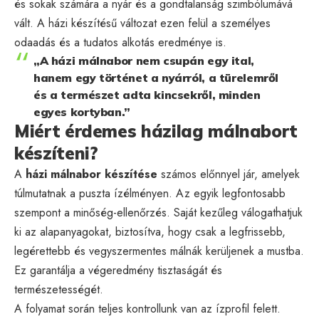
és sokak számára a nyár és a gondtalanság szimbólumává
vált. A házi készítésű változat ezen felül a személyes
odaadás és a tudatos alkotás eredménye is.
„A házi málnabor nem csupán egy ital,
hanem egy történet a nyárról, a türelemről
és a természet adta kincsekről, minden
egyes kortyban.”
Miért érdemes házilag málnabort
készíteni?
A
házi málnabor készítése
számos előnnyel jár, amelyek
túlmutatnak a puszta ízélményen. Az egyik legfontosabb
szempont a minőség-ellenőrzés. Saját kezűleg válogathatjuk
ki az alapanyagokat, biztosítva, hogy csak a legfrissebb,
legérettebb és vegyszermentes málnák kerüljenek a mustba.
Ez garantálja a végeredmény tisztaságát és
természetességét.
A folyamat során teljes kontrollunk van az ízprofil felett.