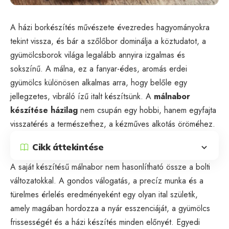
A házi borkészítés művészete évezredes hagyományokra
tekint vissza, és bár a szőlőbor dominálja a köztudatot, a
gyümölcsborok világa legalább annyira izgalmas és
sokszínű. A málna, ez a fanyar-édes, aromás erdei
gyümölcs különösen alkalmas arra, hogy belőle egy
jellegzetes, vibráló ízű italt készítsünk. A
málnabor
készítése házilag
nem csupán egy hobbi, hanem egyfajta
visszatérés a természethez, a kézműves alkotás öröméhez.
Cikk áttekintése
A saját készítésű málnabor nem hasonlítható össze a bolti
változatokkal. A gondos válogatás, a precíz munka és a
türelmes érlelés eredményeként egy olyan ital születik,
amely magában hordozza a nyár esszenciáját, a gyümölcs
frissességét és a házi készítés minden előnyét. Egyedi