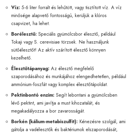
Víz:
5-6 liter forralt és lehűtött, vagy tisztított víz. A víz
minősége alapvető fontosságú, kerüljük a klóros
csapvizet, ha lehet.
Borélesztő:
Speciális gyümölcsbor élesztő, például
Tokaji vagy S. cerevisiae törzsek. Ne használjunk
sütőélesztőt! Az aktív szárított élesztő könnyen
kezelhető.
Élesztőtápanyag:
Az élesztő megfelelő
szaporodásához és munkájához elengedhetetlen, például
ammónium-foszfát vagy komplex élesztőtápoldat.
Pektinbontó enzim:
Segít lebontani a gyümölcsben
lévő pektint, ami javítja a must kihozatalát, és
megakadályozza a bor zavarosságát.
Borkén (kálium-metabiszulfit):
Kénezésre szolgál, ami
gátolja a vadélesztők és baktériumok elszaporodását,