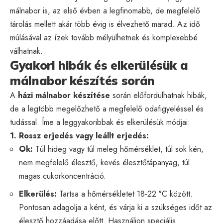
málnabor is, az első évben a legfinomabb, de megfelelő
tárolás mellett akár több évig is élvezhető marad. Az idő
múlásával az ízek tovább mélyülhetnek és komplexebbé
válhatnak.
Gyakori hibák és elkerülésük a
málnabor készítés során
A
házi málnabor készítése
során előfordulhatnak hibák,
de a legtöbb megelőzhető a megfelelő odafigyeléssel és
tudással. Íme a leggyakoribbak és elkerülésük módjai:
1. Rossz erjedés vagy leállt erjedés:
Ok:
Túl hideg vagy túl meleg hőmérséklet, túl sok kén,
nem megfelelő élesztő, kevés élesztőtápanyag, túl
magas cukorkoncentráció.
Elkerülés:
Tartsa a hőmérsékletet 18-22 °C között.
Pontosan adagolja a ként, és várja ki a szükséges időt az
élesztő hozzáadása előtt. Használjon speciális