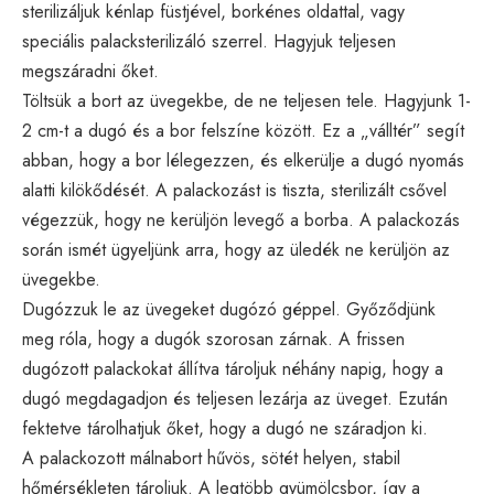
sterilizáljuk kénlap füstjével, borkénes oldattal, vagy
speciális palacksterilizáló szerrel. Hagyjuk teljesen
megszáradni őket.
Töltsük a bort az üvegekbe, de ne teljesen tele. Hagyjunk 1-
2 cm-t a dugó és a bor felszíne között. Ez a „válltér” segít
abban, hogy a bor lélegezzen, és elkerülje a dugó nyomás
alatti kilökődését. A palackozást is tiszta, sterilizált csővel
végezzük, hogy ne kerüljön levegő a borba. A palackozás
során ismét ügyeljünk arra, hogy az üledék ne kerüljön az
üvegekbe.
Dugózzuk le az üvegeket dugózó géppel. Győződjünk
meg róla, hogy a dugók szorosan zárnak. A frissen
dugózott palackokat állítva tároljuk néhány napig, hogy a
dugó megdagadjon és teljesen lezárja az üveget. Ezután
fektetve tárolhatjuk őket, hogy a dugó ne száradjon ki.
A palackozott málnabort hűvös, sötét helyen, stabil
hőmérsékleten tároljuk. A legtöbb gyümölcsbor, így a