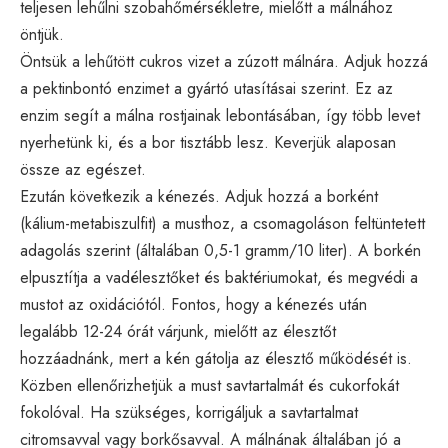
teljesen lehűlni szobahőmérsékletre, mielőtt a málnához
öntjük.
Öntsük a lehűtött cukros vizet a zúzott málnára. Adjuk hozzá
a pektinbontó enzimet a gyártó utasításai szerint. Ez az
enzim segít a málna rostjainak lebontásában, így több levet
nyerhetünk ki, és a bor tisztább lesz. Keverjük alaposan
össze az egészet.
Ezután következik a kénezés. Adjuk hozzá a borként
(kálium-metabiszulfit) a musthoz, a csomagoláson feltüntetett
adagolás szerint (általában 0,5-1 gramm/10 liter). A borkén
elpusztítja a vadélesztőket és baktériumokat, és megvédi a
mustot az oxidációtól. Fontos, hogy a kénezés után
legalább 12-24 órát várjunk, mielőtt az élesztőt
hozzáadnánk, mert a kén gátolja az élesztő működését is.
Közben ellenőrizhetjük a must savtartalmát és cukorfokát
fokolóval. Ha szükséges, korrigáljuk a savtartalmat
citromsavval vagy borkősavval. A málnának általában jó a