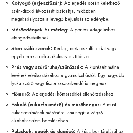
Kotyogó (erjesztőzár):
Az erjedés során keletkező
szén-dioxid távozását biztosítja, miközben
megakadályozza a levegő bejutását az edénybe.
Mérőedények és mérleg:
A pontos adagoláshoz
elengedhetetlenek.
Sterilizáló szerek:
Kénlap, metabiszulfit oldat vagy
egyéb erre a célra alkalmas tisztítószer.
Prés vagy szűrőruha/szűrőzsák:
A kipréselt málna
levének elválasztásához a gyümölcshústól. Egy nagyobb
lyukú szűrő vagy tiszta vászonkendő is megteszi.
Hőmérő:
Az erjedési hőmérséklet ellenőrzéséhez.
Fokoló (cukorfokmérő) és mérőhenger:
A must
cukortartalmának mérésére, ami segít a végső
alkoholtartalom becslésében.
Palackok, dugók és dugózó:
A kész bor tárolásához.