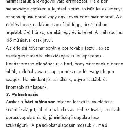
minimalizáljuk a levegővel való érintkezést. Ha a bor
mennyisége csökken a fejtések során, töltsük fel az edényt
azonos típusú borral vagy egy kevés édes málnaborral. Az
érlelés hossza a kívánt ízprofiltól függ, de általában
legalább 3-6 hónap, de akár egy év is lehet. A málnabor az
idő múlásával csak javul.
Az érlelési folyamat során a bor tovább tisztul, és az
esetleges maradék élesztősejtek is leülepszenek.
Rendszeresen ellenőrizzük a bort, hogy nincsenek-e benne
hibák, például zavarosság, penészesedés vagy idegen
szagok. Ha mindent jól csináltunk, egyre tisztább és
finomabb italt kapunk.
7. Palackozás
Amikor a
házi málnabor
teljesen letisztult, és elérte a
kívánt ízvilágot, jöhet a palackozás. Ehhez tiszta, sterilizált
borosüvegekre és új, jó minőségű dugókra lesz
szükségünk. A palackokat alaposan mossuk ki, majd