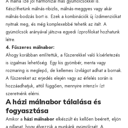
A málna íze jól harmonizál más gyümölcsökkel is.
Készíthetünk málnás-ribizlis, málnás-meggyes vagy akár
málnás-bodzás bort is. Ezek a kombinációk új ízdimenziókat
nyitnak meg, és még komplexebbé tehetik az italt. A
gyümölcsök arányával játszva egyedi ízprofilokat hozhatunk
létre.
4. Fűszeres málnabor:
Ahogy korábban említettük, a fűszerekkel való kísérletezés
is izgalmas lehetőség. Egy kis gyömbér, menta vagy
rozmaring is meglepő, de kellemes ízvilágot adhat a bornak.
A fűszereket az erjedés elején vagy az érlelés során is
hozzáadhatjuk, attól függően, mennyire intenzív ízt
szeretnénk elérni.
A házi málnabor tálalása és
fogyasztása
Amikor a
házi málnabor
elkészült és kellően beérett, eljön
a pillanat, hogy élvezzük a munkánk gyümölcsét. A