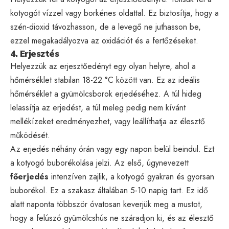
kotyogót vízzel vagy borkénes oldattal. Ez biztosítja, hogy a
szén-dioxid távozhasson, de a levegő ne juthasson be,
ezzel megakadályozva az oxidációt és a fertőzéseket.
4. Erjesztés
Helyezzük az erjesztőedényt egy olyan helyre, ahol a
hőmérséklet stabilan 18-22 °C között van. Ez az ideális
hőmérséklet a gyümölcsborok erjedéséhez. A túl hideg
lelassítja az erjedést, a túl meleg pedig nem kívánt
mellékízeket eredményezhet, vagy leállíthatja az élesztő
működését.
Az erjedés néhány órán vagy egy napon belül beindul. Ezt
a kotyogó buborékolása jelzi. Az első, úgynevezett
főerjedés
intenzíven zajlik, a kotyogó gyakran és gyorsan
buborékol. Ez a szakasz általában 5-10 napig tart. Ez idő
alatt naponta többször óvatosan keverjük meg a mustot,
hogy a felúszó gyümölcshús ne száradjon ki, és az élesztő