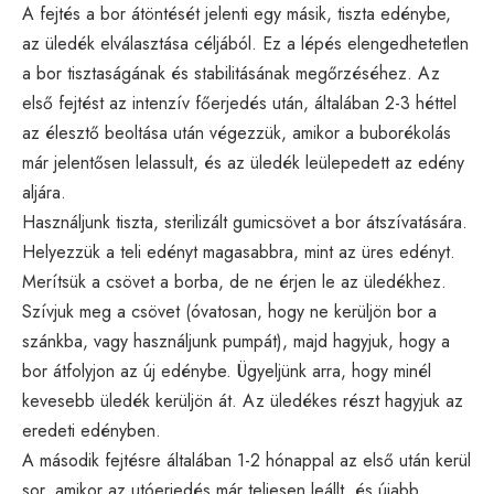
A fejtés a bor átöntését jelenti egy másik, tiszta edénybe,
az üledék elválasztása céljából. Ez a lépés elengedhetetlen
a bor tisztaságának és stabilitásának megőrzéséhez. Az
első fejtést az intenzív főerjedés után, általában 2-3 héttel
az élesztő beoltása után végezzük, amikor a buborékolás
már jelentősen lelassult, és az üledék leülepedett az edény
aljára.
Használjunk tiszta, sterilizált gumicsövet a bor átszívatására.
Helyezzük a teli edényt magasabbra, mint az üres edényt.
Merítsük a csövet a borba, de ne érjen le az üledékhez.
Szívjuk meg a csövet (óvatosan, hogy ne kerüljön bor a
szánkba, vagy használjunk pumpát), majd hagyjuk, hogy a
bor átfolyjon az új edénybe. Ügyeljünk arra, hogy minél
kevesebb üledék kerüljön át. Az üledékes részt hagyjuk az
eredeti edényben.
A második fejtésre általában 1-2 hónappal az első után kerül
sor, amikor az utóerjedés már teljesen leállt, és újabb