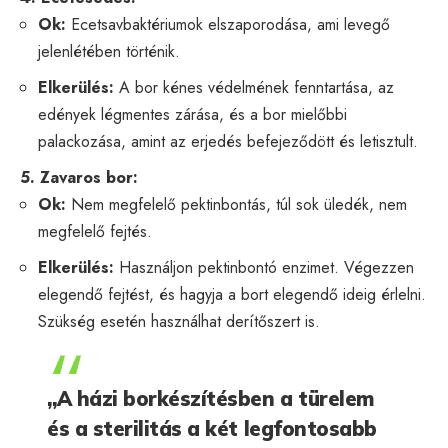
Ok:
Ecetsavbaktériumok elszaporodása, ami levegő
jelenlétében történik.
Elkerülés:
A bor kénes védelmének fenntartása, az
edények légmentes zárása, és a bor mielőbbi
palackozása, amint az erjedés befejeződött és letisztult.
5. Zavaros bor:
Ok:
Nem megfelelő pektinbontás, túl sok üledék, nem
megfelelő fejtés.
Elkerülés:
Használjon pektinbontó enzimet. Végezzen
elegendő fejtést, és hagyja a bort elegendő ideig érlelni.
Szükség esetén használhat derítőszert is.
„A házi borkészítésben a türelem
és a sterilitás a két legfontosabb