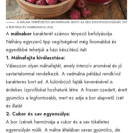
A MÁLNA TERMÉSZETES SAVTARTALMA SEGÍTI AZ ÍZEK KIEGYENSÚLYOZÁSÁT, ÍGY
A BOR FRISS ÉS HARMONIKUS LESZ.
A
málnabor
karakterét számos tényező befolyásolja.
Néhány egyszerű tipp segítségével még finomabbá és
egyedibbé tehetjük a házi készítésű italt.
1. Málnafajta kiválasztása:
Válasszon olyan málnafajtát, amely intenzív aromával és jó
savtartalommal rendelkezik. A vadmálna például rendkívül
karakteres bort ad. A különböző fajták keverésével is
érdekes ízprofilokat hozhatunk létre. A frissen szedett, érett
gyümölcs a legfontosabb, mert ez adja a bor alapvető ízét
és illatát.
2. Cukor és sav egyensúlya:
A bor ízének harmóniája a cukor és a sav tökéletes
egyensúlyán múlik. A málna általában savas gyümölcs, de