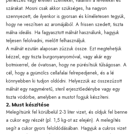
penészes vagy éretlen szemeket, valamint a leveleket és
szárakat. Mosni csak akkor szükséges, ha nagyon
szennyezett, de ilyenkor is gyorsan és kíméletesen tegyük,
hogy ne veszítsen az aromájából. A frissen szedett, tiszta
málna ideális. Ha fagyasztott málnát használunk, hagyjuk
teljesen felolvadni, mielőtt felhasználjuk.
A málnát ezután alaposan zúzzuk össze. Ezt megtehetjük
kézzel, egy tiszta burgonyanyomóval, vagy akár egy
botmixerrel, de óvatosan, hogy ne pürésítsük túlságosan. A
cél, hogy a gyümölcs cellafalai felrepedjenek, és a lé
könnyebben ki tudjon oldódni. Helyezzük az összezúzott
málnát egy nagyméretű, steril erjesztőedénybe vagy egy
tiszta vödörbe, amelyben a mustot fogjuk készíteni.
2. Must készítése
Melegítsünk fel körülbelül 2-3 liter vizet, és oldjuk fel benne
a cukor egy részét (pl. 1,5 kg-ot az elején). A melegítés
segít a cukor gyors feloldódásában. Hagyjuk a cukros vizet