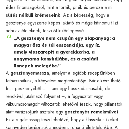
édes finomságokról, mint a torták, piték és persze a mi
sütés nélküli krémeseink
. Az a képesség, hogy a
gesztenye egyszerre képes laktató és mégis kifinomult ízt
adni az ételeknek, teszi őt különlegessé.
„A gesztenye nem csupán egy alapanyag; a
magyar ősz és tél esszenciája, egy íz,
amely visszarepít a gyerekkorba, a
nagymama konyhájába, és a családi
ünnepek melegébe.”
A
gesztenyemassza
, amelyet a legtöbb receptünkben
felhasználunk, a kényelem megtestesítője. Bár elkészíthető
friss gesztenyéből is – ami egy hosszadalmasabb, de
rendkívül jutalmazó folyamat –, a fagyasztott vagy
vákuumcsomagolt változatok lehetővé teszik, hogy pillanatok
alatt varázsoljunk asztalra egy
gesztenyés remekművet
.
Ez a rugalmasság teszi lehetővé, hogy a klasszikus ízeket
könnyedén beépítsük a modern, rohanó életvitelünkbe. A