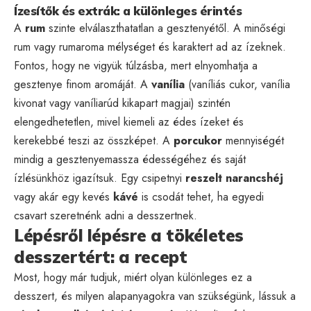
Ízesítők és extrák: a különleges érintés
A
rum
szinte elválaszthatatlan a gesztenyétől. A minőségi
rum vagy rumaroma mélységet és karaktert ad az ízeknek.
Fontos, hogy ne vigyük túlzásba, mert elnyomhatja a
gesztenye finom aromáját. A
vanília
(vaníliás cukor, vanília
kivonat vagy vaníliarúd kikapart magjai) szintén
elengedhetetlen, mivel kiemeli az édes ízeket és
kerekebbé teszi az összképet. A
porcukor
mennyiségét
mindig a gesztenyemassza édességéhez és saját
ízlésünkhöz igazítsuk. Egy csipetnyi
reszelt narancshéj
vagy akár egy kevés
kávé
is csodát tehet, ha egyedi
csavart szeretnénk adni a desszertnek.
Lépésről lépésre a tökéletes
desszertért: a recept
Most, hogy már tudjuk, miért olyan különleges ez a
desszert, és milyen alapanyagokra van szükségünk, lássuk a