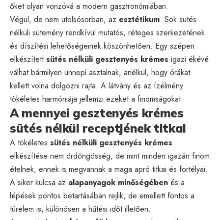
őket olyan vonzóvá a modern gasztronómiában.
Végül, de nem utolsósorban, az
esztétikum
. Sok sütés
nélküli sütemény rendkívül mutatós, réteges szerkezetének
és díszítési lehetőségeinek köszönhetően. Egy szépen
elkészített
sütés nélküli gesztenyés krémes
igazi ékévé
válhat bármilyen ünnepi asztalnak, anélkül, hogy órákat
kellett volna dolgozni rajta. A látvány és az ízélmény
tökéletes harmóniája jellemzi ezeket a finomságokat.
A mennyei gesztenyés krémes
sütés nélkül receptjének titkai
A tökéletes
sütés nélküli gesztenyés krémes
elkészítése nem ördöngösség, de mint minden igazán finom
ételnek, ennek is megvannak a maga apró titkai és fortélyai.
A siker kulcsa az
alapanyagok minőségében
és a
lépések pontos betartásában rejlik, de emellett fontos a
türelem is, különösen a hűtési időt illetően.