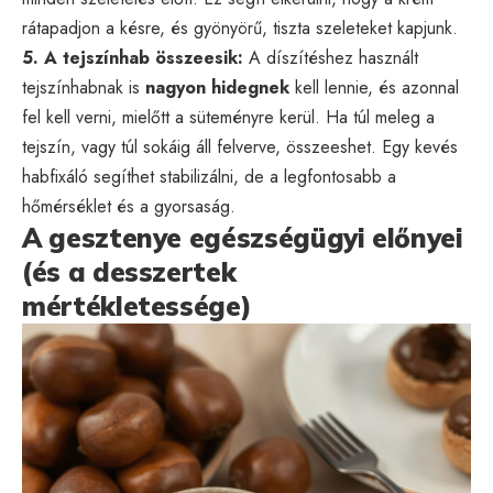
rátapadjon a késre, és gyönyörű, tiszta szeleteket kapjunk.
5. A tejszínhab összeesik:
A díszítéshez használt
tejszínhabnak is
nagyon hidegnek
kell lennie, és azonnal
fel kell verni, mielőtt a süteményre kerül. Ha túl meleg a
tejszín, vagy túl sokáig áll felverve, összeeshet. Egy kevés
habfixáló segíthet stabilizálni, de a legfontosabb a
hőmérséklet és a gyorsaság.
A gesztenye egészségügyi előnyei
(és a desszertek
mértékletessége)