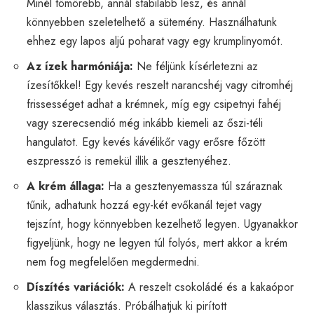
Minél tömörebb, annál stabilabb lesz, és annál
könnyebben szeletelhető a sütemény. Használhatunk
ehhez egy lapos aljú poharat vagy egy krumplinyomót.
Az ízek harmóniája:
Ne féljünk kísérletezni az
ízesítőkkel! Egy kevés reszelt narancshéj vagy citromhéj
frissességet adhat a krémnek, míg egy csipetnyi fahéj
vagy szerecsendió még inkább kiemeli az őszi-téli
hangulatot. Egy kevés kávélikőr vagy erősre főzött
eszpresszó is remekül illik a gesztenyéhez.
A krém állaga:
Ha a gesztenyemassza túl száraznak
tűnik, adhatunk hozzá egy-két evőkanál tejet vagy
tejszínt, hogy könnyebben kezelhető legyen. Ugyanakkor
figyeljünk, hogy ne legyen túl folyós, mert akkor a krém
nem fog megfelelően megdermedni.
Díszítés variációk:
A reszelt csokoládé és a kakaópor
klasszikus választás. Próbálhatjuk ki pirított