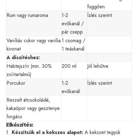
függően
Rum vagy rumaroma
1-2
Ízlés szerint
evőkanál /
pár csepp
Vaníliás cukor vagy vanília
1 csomag /
kivonat
1 teáskanál
A díszítéshez:
Habtejszín (min. 30%
200 ml
Jól lehűtve
zsírtartalmú)
Porcukor
1-2
Ízlés szerint
evőkanál
Reszelt étcsokoládé,
kakaópor vagy gesztenye
forgács
Elkészítés:
Készítsük el a kekszes alapot:
A kekszet tegyük