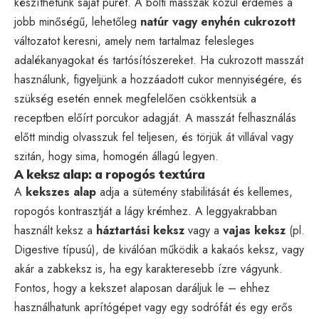
készíthetünk saját pürét. A bolti masszák közül érdemes a
jobb minőségű, lehetőleg
natúr vagy enyhén cukrozott
változatot keresni, amely nem tartalmaz felesleges
adalékanyagokat és tartósítószereket. Ha cukrozott masszát
használunk, figyeljünk a hozzáadott cukor mennyiségére, és
szükség esetén ennek megfelelően csökkentsük a
receptben előírt porcukor adagját. A masszát felhasználás
előtt mindig olvasszuk fel teljesen, és törjük át villával vagy
szitán, hogy sima, homogén állagú legyen.
A keksz alap: a ropogós textúra
A
kekszes alap
adja a sütemény stabilitását és kellemes,
ropogós kontrasztját a lágy krémhez. A leggyakrabban
használt keksz a
háztartási keksz
vagy a
vajas keksz
(pl.
Digestive típusú), de kiválóan működik a kakaós keksz, vagy
akár a zabkeksz is, ha egy karakteresebb ízre vágyunk.
Fontos, hogy a kekszet alaposan daráljuk le – ehhez
használhatunk aprítógépet vagy egy sodrófát és egy erős