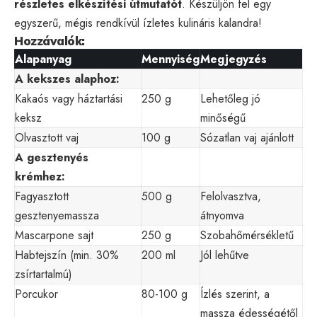
részletes elkészítési útmutatót
. Készüljön fel egy
egyszerű, mégis rendkívül ízletes kulináris kalandra!
Hozzávalók:
Alapanyag
Mennyiség
Megjegyzés
A kekszes alaphoz:
Kakaós vagy háztartási
250 g
Lehetőleg jó
keksz
minőségű
Olvasztott vaj
100 g
Sózatlan vaj ajánlott
A gesztenyés
krémhez:
Fagyasztott
500 g
Felolvasztva,
gesztenyemassza
átnyomva
Mascarpone sajt
250 g
Szobahőmérsékletű
Habtejszín (min. 30%
200 ml
Jól lehűtve
zsírtartalmú)
Porcukor
80-100 g
Ízlés szerint, a
massza édességétől