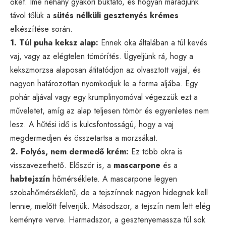
őket. Íme néhány gyakori buktató, és hogyan maradjunk
távol tőlük a
sütés nélküli gesztenyés krémes
elkészítése során.
1. Túl puha keksz alap:
Ennek oka általában a túl kevés
vaj, vagy az elégtelen tömörítés. Ügyeljünk rá, hogy a
kekszmorzsa alaposan átitatódjon az olvasztott vajjal, és
nagyon határozottan nyomkodjuk le a forma aljába. Egy
pohár aljával vagy egy krumplinyomóval végezzük ezt a
műveletet, amíg az alap teljesen tömör és egyenletes nem
lesz. A hűtési idő is kulcsfontosságú, hogy a vaj
megdermedjen és összetartsa a morzsákat.
2. Folyós, nem dermedő krém:
Ez több okra is
visszavezethető. Először is, a
mascarpone
és a
habtejszín
hőmérséklete. A mascarpone legyen
szobahőmérsékletű, de a tejszínnek nagyon hidegnek kell
lennie, mielőtt felverjük. Másodszor, a tejszín nem lett elég
keményre verve. Harmadszor, a gesztenyemassza túl sok