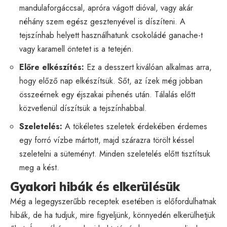
mandulaforgáccsal, apróra vágott dióval, vagy akár
néhány szem egész gesztenyével is díszíteni. A
tejszínhab helyett használhatunk csokoládé ganache-t
vagy karamell öntetet is a tetején.
Előre elkészítés:
Ez a desszert kiválóan alkalmas arra,
hogy előző nap elkészítsük. Sőt, az ízek még jobban
összeérnek egy éjszakai pihenés után. Tálalás előtt
közvetlenül díszítsük a tejszínhabbal.
Szeletelés:
A tökéletes szeletek érdekében érdemes
egy forró vízbe mártott, majd szárazra törölt késsel
szeletelni a süteményt. Minden szeletelés előtt tisztítsuk
meg a kést.
Gyakori hibák és elkerülésük
Még a legegyszerűbb receptek esetében is előfordulhatnak
hibák, de ha tudjuk, mire figyeljünk, könnyedén elkerülhetjük