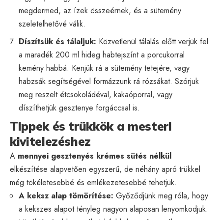
megdermed, az ízek összeérnek, és a sütemény
szeletelhetővé válik.
Díszítsük és tálaljuk:
Közvetlenül tálalás előtt verjük fel
a maradék 200 ml hideg habtejszínt a porcukorral
kemény habbá. Kenjük rá a sütemény tetejére, vagy
habzsák segítségével formázzunk rá rózsákat. Szórjuk
meg reszelt étcsokoládéval, kakaóporral, vagy
díszíthetjük gesztenye forgáccsal is.
Tippek és trükkök a mesteri
kivitelezéshez
A
mennyei gesztenyés krémes sütés nélkül
elkészítése alapvetően egyszerű, de néhány apró trükkel
még tökéletesebbé és emlékezetesebbé tehetjük.
A keksz alap tömörítése:
Győződjünk meg róla, hogy
a kekszes alapot tényleg nagyon alaposan lenyomkodjuk.