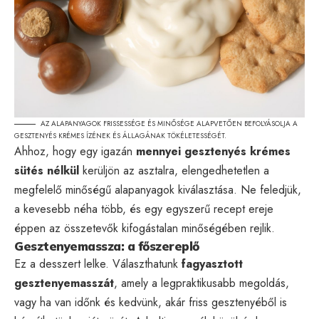
AZ ALAPANYAGOK FRISSESSÉGE ÉS MINŐSÉGE ALAPVETŐEN BEFOLYÁSOLJA A
GESZTENYÉS KRÉMES ÍZÉNEK ÉS ÁLLAGÁNAK TÖKÉLETESSÉGÉT.
Ahhoz, hogy egy igazán
mennyei gesztenyés krémes
sütés nélkül
kerüljön az asztalra, elengedhetetlen a
megfelelő minőségű alapanyagok kiválasztása. Ne feledjük,
a kevesebb néha több, és egy egyszerű recept ereje
éppen az összetevők kifogástalan minőségében rejlik.
Gesztenyemassza: a főszereplő
Ez a desszert lelke. Választhatunk
fagyasztott
gesztenyemasszát
, amely a legpraktikusabb megoldás,
vagy ha van időnk és kedvünk, akár friss gesztenyéből is