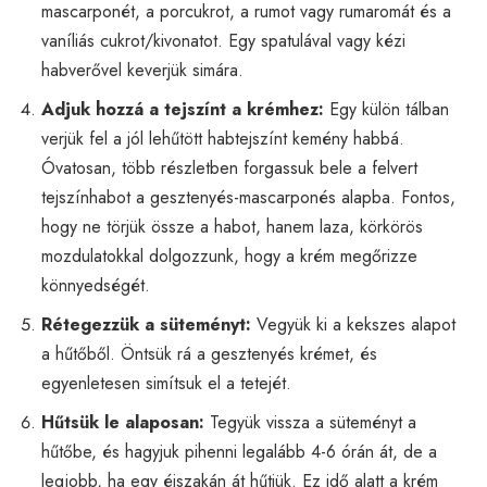
mascarponét, a porcukrot, a rumot vagy rumaromát és a
vaníliás cukrot/kivonatot. Egy spatulával vagy kézi
habverővel keverjük simára.
Adjuk hozzá a tejszínt a krémhez:
Egy külön tálban
verjük fel a jól lehűtött habtejszínt kemény habbá.
Óvatosan, több részletben forgassuk bele a felvert
tejszínhabot a gesztenyés-mascarponés alapba. Fontos,
hogy ne törjük össze a habot, hanem laza, körkörös
mozdulatokkal dolgozzunk, hogy a krém megőrizze
könnyedségét.
Rétegezzük a süteményt:
Vegyük ki a kekszes alapot
a hűtőből. Öntsük rá a gesztenyés krémet, és
egyenletesen simítsuk el a tetejét.
Hűtsük le alaposan:
Tegyük vissza a süteményt a
hűtőbe, és hagyjuk pihenni legalább 4-6 órán át, de a
legjobb, ha egy éjszakán át hűtjük. Ez idő alatt a krém