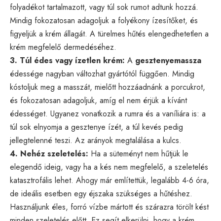
folyadékot tartalmazott, vagy túl sok rumot adtunk hozzá.
Mindig fokozatosan adagoljuk a folyékony ízesítőket, és
figyeljük a krém állagát. A türelmes hűtés elengedhetetlen a
krém megfelelő dermedéséhez.
3. Túl édes vagy ízetlen krém:
A
gesztenyemassza
édessége nagyban változhat gyártótól függően. Mindig
kóstoljuk meg a masszát, mielőtt hozzáadnánk a porcukrot,
és fokozatosan adagoljuk, amíg el nem érjük a kívánt
édességet. Ugyanez vonatkozik a rumra és a vaníliára is: a
túl sok elnyomja a gesztenye ízét, a túl kevés pedig
jellegtelenné teszi. Az arányok megtalálása a kulcs.
4. Nehéz szeletelés:
Ha a süteményt nem hűtjük le
elegendő ideig, vagy ha a kés nem megfelelő, a szeletelés
katasztrofális lehet. Ahogy már említettük, legalább 4-6 óra,
de ideális esetben egy éjszaka szükséges a hűtéshez.
Használjunk éles, forró vízbe mártott és szárazra törölt kést
minden szeletelés előtt. Ez segít elkerülni, hogy a krém