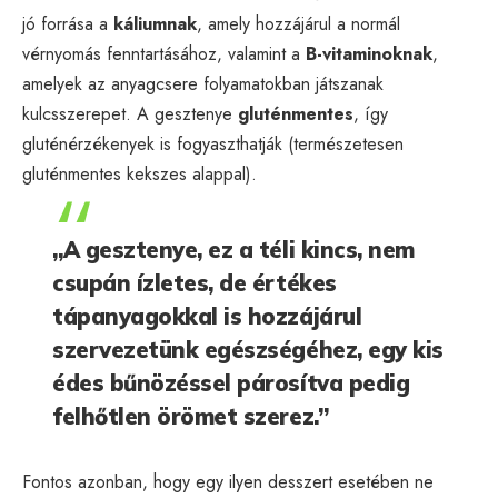
jó forrása a
káliumnak
, amely hozzájárul a normál
vérnyomás fenntartásához, valamint a
B-vitaminoknak
,
amelyek az anyagcsere folyamatokban játszanak
kulcsszerepet. A gesztenye
gluténmentes
, így
gluténérzékenyek is fogyaszthatják (természetesen
gluténmentes kekszes alappal).
„A gesztenye, ez a téli kincs, nem
csupán ízletes, de értékes
tápanyagokkal is hozzájárul
szervezetünk egészségéhez, egy kis
édes bűnözéssel párosítva pedig
felhőtlen örömet szerez.”
Fontos azonban, hogy egy ilyen desszert esetében ne