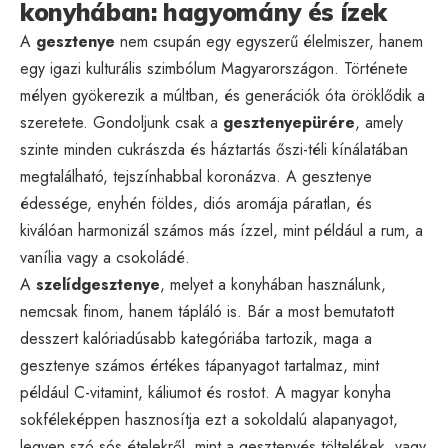
konyhában: hagyomány és ízek
A
gesztenye
nem csupán egy egyszerű élelmiszer, hanem
egy igazi kulturális szimbólum Magyarországon. Története
mélyen gyökerezik a múltban, és generációk óta öröklődik a
szeretete. Gondoljunk csak a
gesztenyepürére
, amely
szinte minden cukrászda és háztartás őszi-téli kínálatában
megtalálható, tejszínhabbal koronázva. A gesztenye
édessége, enyhén földes, diós aromája páratlan, és
kiválóan harmonizál számos más ízzel, mint például a rum, a
vanília vagy a csokoládé.
A
szelídgesztenye
, melyet a konyhában használunk,
nemcsak finom, hanem tápláló is. Bár a most bemutatott
desszert kalóriadúsabb kategóriába tartozik, maga a
gesztenye számos értékes tápanyagot tartalmaz, mint
például C-vitamint, káliumot és rostot. A magyar konyha
sokféleképpen hasznosítja ezt a sokoldalú alapanyagot,
legyen szó sós ételekről, mint a gesztenyés töltelékek, vagy