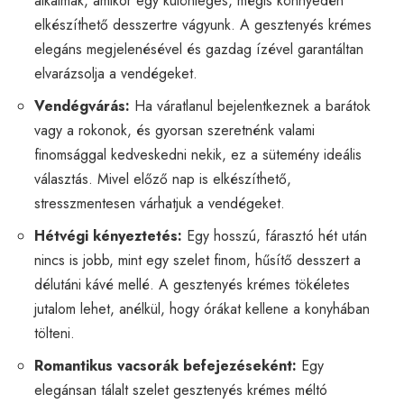
alkalmak, amikor egy különleges, mégis könnyedén
elkészíthető desszertre vágyunk. A gesztenyés krémes
elegáns megjelenésével és gazdag ízével garantáltan
elvarázsolja a vendégeket.
Vendégvárás:
Ha váratlanul bejelentkeznek a barátok
vagy a rokonok, és gyorsan szeretnénk valami
finomsággal kedveskedni nekik, ez a sütemény ideális
választás. Mivel előző nap is elkészíthető,
stresszmentesen várhatjuk a vendégeket.
Hétvégi kényeztetés:
Egy hosszú, fárasztó hét után
nincs is jobb, mint egy szelet finom, hűsítő desszert a
délutáni kávé mellé. A gesztenyés krémes tökéletes
jutalom lehet, anélkül, hogy órákat kellene a konyhában
tölteni.
Romantikus vacsorák befejezéseként:
Egy
elegánsan tálalt szelet gesztenyés krémes méltó