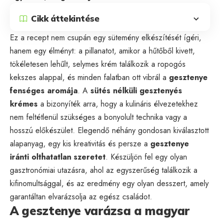
Cikk áttekintése
Ez a recept nem csupán egy sütemény elkészítését ígéri,
hanem egy élményt: a pillanatot, amikor a hűtőből kivett,
tökéletesen lehűlt, selymes krém találkozik a ropogós
kekszes alappal, és minden falatban ott vibrál a
gesztenye
fenséges aromája
. A
sütés nélküli gesztenyés
krémes
a bizonyíték arra, hogy a kulináris élvezetekhez
nem feltétlenül szükséges a bonyolult technika vagy a
hosszú előkészület. Elegendő néhány gondosan kiválasztott
alapanyag, egy kis kreativitás és persze a
gesztenye
iránti olthatatlan szeretet
. Készüljön fel egy olyan
gasztronómiai utazásra, ahol az egyszerűség találkozik a
kifinomultsággal, és az eredmény egy olyan desszert, amely
garantáltan elvarázsolja az egész családot.
A gesztenye varázsa a magyar