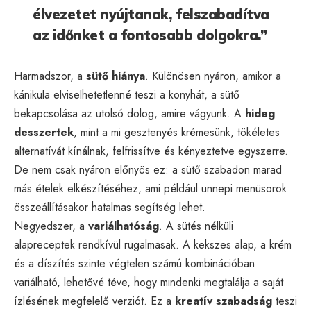
élvezetet nyújtanak, felszabadítva
az időnket a fontosabb dolgokra.”
Harmadszor, a
sütő hiánya
. Különösen nyáron, amikor a
kánikula elviselhetetlenné teszi a konyhát, a sütő
bekapcsolása az utolsó dolog, amire vágyunk. A
hideg
desszertek
, mint a mi gesztenyés krémesünk, tökéletes
alternatívát kínálnak, felfrissítve és kényeztetve egyszerre.
De nem csak nyáron előnyös ez: a sütő szabadon marad
más ételek elkészítéséhez, ami például ünnepi menüsorok
összeállításakor hatalmas segítség lehet.
Negyedszer, a
variálhatóság
. A sütés nélküli
alapreceptek rendkívül rugalmasak. A kekszes alap, a krém
és a díszítés szinte végtelen számú kombinációban
variálható, lehetővé téve, hogy mindenki megtalálja a saját
ízlésének megfelelő verziót. Ez a
kreatív szabadság
teszi