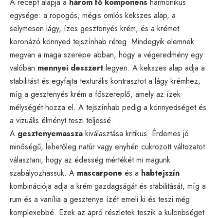
A recept alapja a
három fő komponens
harmonikus
egysége: a ropogós, mégis omlós kekszes alap, a
selymesen lágy, ízes gesztenyés krém, és a krémet
koronázó könnyed tejszínhab réteg. Mindegyik elemnek
megvan a maga szerepe abban, hogy a végeredmény egy
valóban
mennyei desszert
legyen. A kekszes alap adja a
stabilitást és egyfajta texturális kontrasztot a lágy krémhez,
míg a gesztenyés krém a főszereplő, amely az ízek
mélységét hozza el. A tejszínhab pedig a könnyedséget és
a vizuális élményt teszi teljessé.
A
gesztenyemassza
kiválasztása kritikus. Érdemes jó
minőségű, lehetőleg natúr vagy enyhén cukrozott változatot
választani, hogy az édesség mértékét mi magunk
szabályozhassuk. A
mascarpone
és a
habtejszín
kombinációja adja a krém gazdagságát és stabilitását, míg a
rum és a vanília a gesztenye ízét emeli ki és teszi még
komplexebbé. Ezek az apró részletek teszik a különbséget