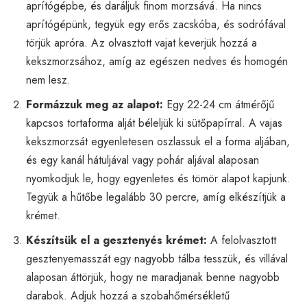
aprítógépbe, és daráljuk finom morzsává. Ha nincs
aprítógépünk, tegyük egy erős zacskóba, és sodrófával
törjük apróra. Az olvasztott vajat keverjük hozzá a
kekszmorzsához, amíg az egészen nedves és homogén
nem lesz.
Formázzuk meg az alapot:
Egy 22-24 cm átmérőjű
kapcsos tortaforma alját béleljük ki sütőpapírral. A vajas
kekszmorzsát egyenletesen oszlassuk el a forma aljában,
és egy kanál hátuljával vagy pohár aljával alaposan
nyomkodjuk le, hogy egyenletes és tömör alapot kapjunk.
Tegyük a hűtőbe legalább 30 percre, amíg elkészítjük a
krémet.
Készítsük el a gesztenyés krémet:
A felolvasztott
gesztenyemasszát egy nagyobb tálba tesszük, és villával
alaposan áttörjük, hogy ne maradjanak benne nagyobb
darabok. Adjuk hozzá a szobahőmérsékletű