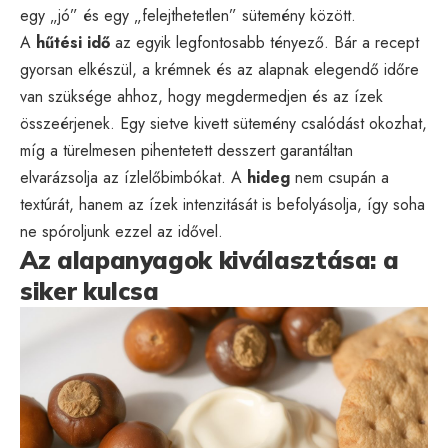
egy „jó” és egy „felejthetetlen” sütemény között.
A
hűtési idő
az egyik legfontosabb tényező. Bár a recept
gyorsan elkészül, a krémnek és az alapnak elegendő időre
van szüksége ahhoz, hogy megdermedjen és az ízek
összeérjenek. Egy sietve kivett sütemény csalódást okozhat,
míg a türelmesen pihentetett desszert garantáltan
elvarázsolja az ízlelőbimbókat. A
hideg
nem csupán a
textúrát, hanem az ízek intenzitását is befolyásolja, így soha
ne spóroljunk ezzel az idővel.
Az alapanyagok kiválasztása: a
siker kulcsa