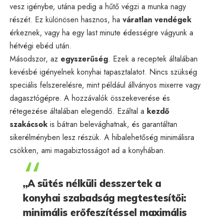
vesz igénybe, utána pedig a hűtő végzi a munka nagy
részét. Ez különösen hasznos, ha
váratlan vendégek
érkeznek, vagy ha egy last minute édességre vágyunk a
hétvégi ebéd után.
Másodszor, az
egyszerűség
. Ezek a receptek általában
kevésbé igényelnek konyhai tapasztalatot. Nincs szükség
speciális felszerelésre, mint például állványos mixerre vagy
dagasztógépre. A hozzávalók összekeverése és
rétegezése általában elegendő. Ezáltal a
kezdő
szakácsok
is bátran belevághatnak, és garantáltan
sikerélményben lesz részük. A hibalehetőség minimálisra
csökken, ami magabiztosságot ad a konyhában.
„A sütés nélküli desszertek a
konyhai szabadság megtestesítői:
minimális erőfeszítéssel maximális