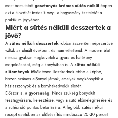
most bemutatott
gesztenyés krémes sütés nélkül
éppen
ezt a filozófiát testesíti meg: a hagyomány tiszteletét a
praktikum jegyében.
Miért a sütés nélküli desszertek a
jövő?
A
sütés nélküli desszertek
robbanásszerűen népszerűvé
váltak az elmúlt években, és nem véletlenül. A modern élet
ritmusa gyakran megköveteli a gyors és hatékony
megoldásokat, még a konyhában is. A
sütés nélküli
sütemények
tökéletesen illeszkednek ebbe a képbe,
hiszen számos előnnyel járnak, amelyek megkönnyítik a
háziasszonyok és a konyhakedvelők életét.
Először is, a
gyorsaság
. Nincs szükség bonyolult
tésztagyúrásra, kelesztésre, vagy a sütő előmelegítésére és
a sütési idő pontos betartására. A legtöbb sütés nélküli
recept esetében az előkészítés mindössze 20-30 percet