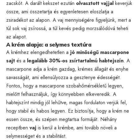
zacskót. A darált kekszet ezután
olvasztott vajjal
keverjük
össze, ami összetartja és egyenletesen eloszlatja a
zsiradékot az alapon. A vaj mennyiségére figyeljünk, mert a
túl sok vaj zsírossá, a túl kevés pedig morzsálódóvá teheti
az alapot.
A krém alapja: a selymes textúra
A krémhez elengedhetetlen a
jó minőségű mascarpone
sajt
és a
legalább 30%-os zsírtartalmú habtejszín
. A
mascarpone adja a krém gazdag, krémes állagát és enyhe
savasságát, ami ellensúlyozza a gesztenye édességét.
Fontos, hogy a mascarpone szobahőmérsékletű legyen,
mielőtt felhasználjuk, így könnyebben elkeveredik. A
habtejszínt mindig jól lehűtve, magas fordulaton verjük fel,
hogy stabil és habos legyen. Ez biztosítja, hogy a krém ne
essen össze, és szépen megtartsa formáját. Néhány
receptben
vaj
is kerül a krémbe, ami tovább növeli a
selymességet és a stabilitást.