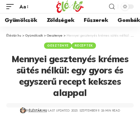
Aa
Gyümölcsök
Zöldségek
Fűszerek
Gombá
Éléstár.hu
>
Gyümölcsök
>
Gesztenye
>
Mennyei gesztenyés krémes sütés nélkül: egy gyors és egyszerű recept kekszes alappal
GESZTENYE
RECEPTEK
Mennyei gesztenyés krémes
sütés nélkül: egy gyors és
egyszerű recept kekszes
alappal
BY
ÉLÉSTÁR.HU
LAST UPDATED: 2025. SZEPTEMBER 9.
26 MIN READ