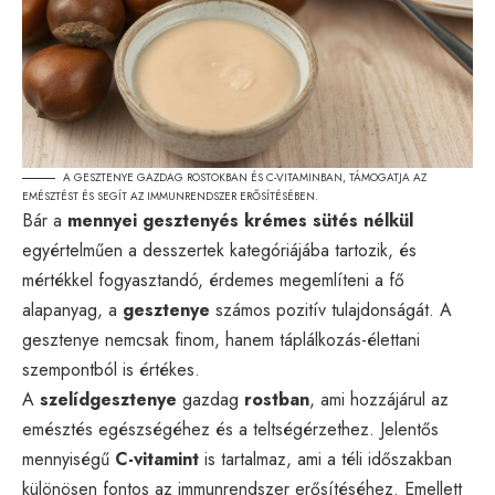
A GESZTENYE GAZDAG ROSTOKBAN ÉS C-VITAMINBAN, TÁMOGATJA AZ
EMÉSZTÉST ÉS SEGÍT AZ IMMUNRENDSZER ERŐSÍTÉSÉBEN.
Bár a
mennyei gesztenyés krémes sütés nélkül
egyértelműen a desszertek kategóriájába tartozik, és
mértékkel fogyasztandó, érdemes megemlíteni a fő
alapanyag, a
gesztenye
számos pozitív tulajdonságát. A
gesztenye nemcsak finom, hanem táplálkozás-élettani
szempontból is értékes.
A
szelídgesztenye
gazdag
rostban
, ami hozzájárul az
emésztés egészségéhez és a teltségérzethez. Jelentős
mennyiségű
C-vitamint
is tartalmaz, ami a téli időszakban
különösen fontos az immunrendszer erősítéséhez. Emellett