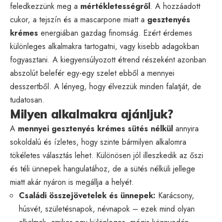
feledkezzünk meg a
mértékletességről
. A hozzáadott
cukor, a tejszín és a mascarpone miatt a
gesztenyés
krémes
energiában gazdag finomság. Ezért érdemes
különleges alkalmakra tartogatni, vagy kisebb adagokban
fogyasztani. A kiegyensúlyozott étrend részeként azonban
abszolút belefér egy-egy szelet ebből a mennyei
desszertből. A lényeg, hogy élvezzük minden falatját, de
tudatosan.
Milyen alkalmakra ajánljuk?
A
mennyei gesztenyés krémes sütés nélkül
annyira
sokoldalú és ízletes, hogy szinte bármilyen alkalomra
tökéletes választás lehet. Különösen jól illeszkedik az őszi
és téli ünnepek hangulatához, de a sütés nélküli jellege
miatt akár nyáron is megállja a helyét.
Családi összejövetelek és ünnepek:
Karácsony,
húsvét, születésnapok, névnapok – ezek mind olyan