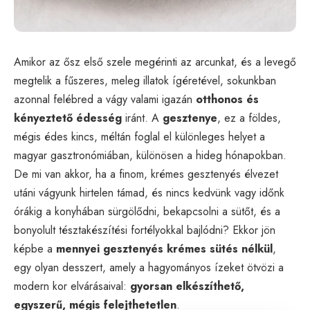
Amikor az ősz első szele megérinti az arcunkat, és a levegő
megtelik a fűszeres, meleg illatok ígéretével, sokunkban
azonnal felébred a vágy valami igazán
otthonos és
kényeztető édesség
iránt. A
gesztenye
, ez a földes,
mégis édes kincs, méltán foglal el különleges helyet a
magyar gasztronómiában, különösen a hideg hónapokban.
De mi van akkor, ha a finom, krémes gesztenyés élvezet
utáni vágyunk hirtelen támad, és nincs kedvünk vagy időnk
órákig a konyhában sürgölődni, bekapcsolni a sütőt, és a
bonyolult tésztakészítési fortélyokkal bajlódni? Ekkor jön
képbe a
mennyei gesztenyés krémes sütés nélkül
,
egy olyan desszert, amely a hagyományos ízeket ötvözi a
modern kor elvárásaival:
gyorsan elkészíthető,
egyszerű, mégis felejthetetlen
.