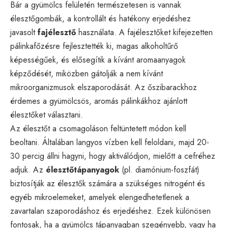
Bár a gyümölcs felületén természetesen is vannak
élesztőgombák, a kontrollált és hatékony erjedéshez
javasolt
fajélesztő
használata. A fajélesztőket kifejezetten
pálinkafőzésre fejlesztették ki, magas alkoholtűrő
képességűek, és elősegítik a kívánt aromaanyagok
képződését, miközben gátolják a nem kívánt
mikroorganizmusok elszaporodását. Az őszibarackhoz
érdemes a gyümölcsös, aromás pálinkákhoz ajánlott
élesztőket választani.
Az élesztőt a csomagoláson feltüntetett módon kell
beoltani. Általában langyos vízben kell feloldani, majd 20-
30 percig állni hagyni, hogy aktiválódjon, mielőtt a cefréhez
adjuk. Az
élesztőtápanyagok
(pl. diamónium-foszfát)
biztosítják az élesztők számára a szükséges nitrogént és
egyéb mikroelemeket, amelyek elengedhetetlenek a
zavartalan szaporodáshoz és erjedéshez. Ezek különösen
fontosak, ha a gyümölcs tápanyagban szegényebb, vagy ha