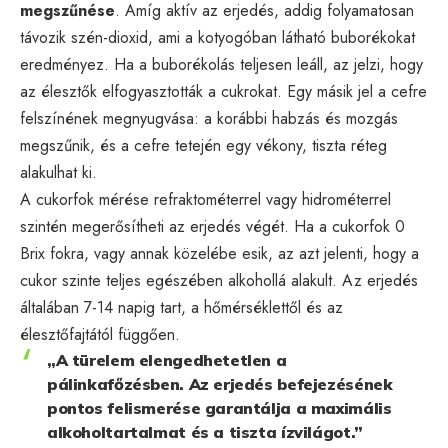
megszűnése
. Amíg aktív az erjedés, addig folyamatosan
távozik szén-dioxid, ami a kotyogóban látható buborékokat
eredményez. Ha a buborékolás teljesen leáll, az jelzi, hogy
az élesztők elfogyasztották a cukrokat. Egy másik jel a cefre
felszínének megnyugvása: a korábbi habzás és mozgás
megszűnik, és a cefre tetején egy vékony, tiszta réteg
alakulhat ki.
A cukorfok mérése refraktométerrel vagy hidrométerrel
szintén megerősítheti az erjedés végét. Ha a cukorfok 0
Brix fokra, vagy annak közelébe esik, az azt jelenti, hogy a
cukor szinte teljes egészében alkohollá alakult. Az erjedés
általában 7-14 napig tart, a hőmérséklettől és az
élesztőfajtától függően.
„A türelem elengedhetetlen a
pálinkafőzésben. Az erjedés befejezésének
pontos felismerése garantálja a maximális
alkoholtartalmat és a tiszta ízvilágot.”