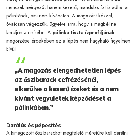
nemcsak mérgező, hanem keserű, mandulás ízt is adhat a
pálinkának, ami nem kívánatos. A magozást kézzel,
óvatosan végezzük, ügyelve arra, hogy a magbél ne
kerüljön a cefrébe. A
pálinka tiszta ízprofiljának
megőrzése érdekében ez a lépés nem hagyható figyelmen
kívül.
„A magozás elengedhetetlen lépés
az őszibarack cefrézésénél,
elkerülve a keserű ízeket és a nem
kívánt vegyületek képződését a
pálinkában.”
Darálás és pépesítés
A kimagozott őszibarackot megfelelő méretűre kell darálni