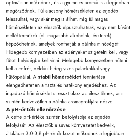
optimálisan működnek, és a gyümölcs aromái is a legjobban
megőrződnek. Túl alacsony hőmérsékleten az erjedés
lelassulhat, vagy akár meg is állhat, míg túl magas
hőmérsékleten az élesztők elpusztulhatnak, vagy nem kívánt
melléktermékek (pl. magasabb alkoholok, észterek)
képződhetnek, amelyek ronthatják a pálinka minőségét.
Hidegebb környezetben az edényeket szigetelni kell, vagy
fűtött helyiségbe kell vinni. Melegebb környezetben hűteni
kell a cefrét, például hideg vizes palackokkal vagy
hűtőspirállal. A
stabil hőmérséklet
fenntartása
elengedhetetlen a tiszta és hatékony erjedéshez. Az
ingadozó hőmérséklet stresszt okoz az élesztőknek, ami
szintén kedvezőtlen a pálinka aromaprofiljára nézve.
A pH-érték ellenőrzése
A cefre pH-értéke szintén befolyásolja az erjedés
lefolyását. Az élesztők a savas környezetet kedvelik,
általában 3,0-3,8 pH-érték között működnek a legjobban.