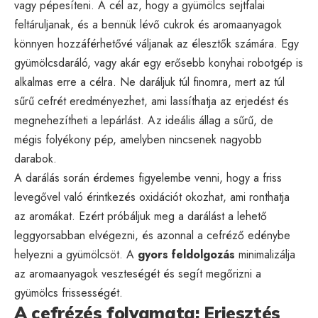
vagy pépesíteni. A cél az, hogy a gyümölcs sejtfalai
feltáruljanak, és a bennük lévő cukrok és aromaanyagok
könnyen hozzáférhetővé váljanak az élesztők számára. Egy
gyümölcsdaráló, vagy akár egy erősebb konyhai robotgép is
alkalmas erre a célra. Ne daráljuk túl finomra, mert az túl
sűrű cefrét eredményezhet, ami lassíthatja az erjedést és
megnehezítheti a lepárlást. Az ideális állag a sűrű, de
mégis folyékony pép, amelyben nincsenek nagyobb
darabok.
A darálás során érdemes figyelembe venni, hogy a friss
levegővel való érintkezés oxidációt okozhat, ami ronthatja
az aromákat. Ezért próbáljuk meg a darálást a lehető
leggyorsabban elvégezni, és azonnal a cefréző edénybe
helyezni a gyümölcsöt. A
gyors feldolgozás
minimalizálja
az aromaanyagok veszteségét és segít megőrizni a
gyümölcs frissességét.
A cefrézés folyamata: Erjesztés