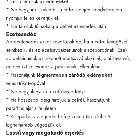
* Fertőtlenítsük az edényeket.
* Ne hagyjunk „kalapot” a cefre tetején, rendszeresen
nyomjuk le és keverjük el.
* Ne tároljuk túl sokáig a cefrét az erjedés után.
Ecetesedés
Az ecetesedés akkor következik be, ha a cefre levegővel
érintkezik, és az ecetsavbaktériumok elszaporodnak. Ezek
az baktériumok az alkoholt ecetsavvá alakítják, ami savanyú,
ecetes ízt kölcsönöz a pálinkának. Elkerülése:
* Használjunk
légmentesen záródó edényeket
erjesztőkotyogóval.
* Ne hagyjuk nyitva a cefréző edényt.
* Ha hosszabb ideig tároljuk a cefrét, használjunk
paraffinolajat a felületen.
* A lepárlást az erjedés befejezése után a lehető
leghamarabb végezzük el.
Lassú vagy megakadó erjedés