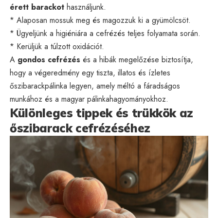
érett barackot
használjunk.
* Alaposan mossuk meg és magozzuk ki a gyümölcsöt.
* Ügyeljünk a higiéniára a cefrézés teljes folyamata során.
* Kerüljük a túlzott oxidációt.
A
gondos cefrézés
és a hibák megelőzése biztosítja,
hogy a végeredmény egy tiszta, illatos és ízletes
őszibarackpálinka legyen, amely méltó a fáradságos
munkához és a magyar pálinkahagyományokhoz.
Különleges tippek és trükkök az
őszibarack cefrézéséhez