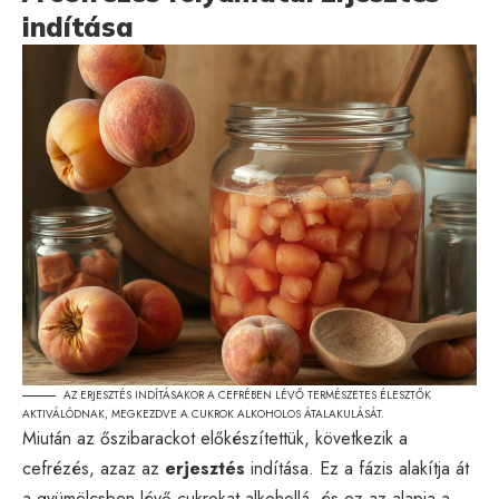
indítása
AZ ERJESZTÉS INDÍTÁSAKOR A CEFRÉBEN LÉVŐ TERMÉSZETES ÉLESZTŐK
AKTIVÁLÓDNAK, MEGKEZDVE A CUKROK ALKOHOLOS ÁTALAKULÁSÁT.
Miután az őszibarackot előkészítettük, következik a
cefrézés, azaz az
erjesztés
indítása. Ez a fázis alakítja át
a gyümölcsben lévő cukrokat alkohollá, és ez az alapja a