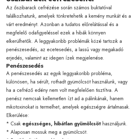
Az őszibarack cefrézése során számos buktatóval
találkozhatunk, amelyek tönkretehetik a kemény munkát és a
várt eredményt. Azonban a tudatos előrelátással és a
megfelelő odafigyeléssel ezek a hibák könnyen
elkerülhetők. A leggyakoribb problémák közé tartozik a
penészesedés, az ecetesedés, a lassú vagy megakadó
erjedés, valamint az idegen ízek megjelenése.
Penészesedés
A penészesedés az egyik leggyakoribb probléma,
különösen, ha sérült, rothadt gyümölcsöt használunk, vagy
ha a cefréző edény nem volt megfelelően tisztítva. A
penész nemcsak kellemetlen ízt ad a pálinkának, hanem
mikotoxinokat is termelhet, amelyek egészségre ártalmasak.
Elkerülése:
* Csak
egészséges, hibátlan gyümölcsöt
használjunk.
* Alaposan mossuk meg a gyümölcsöt.