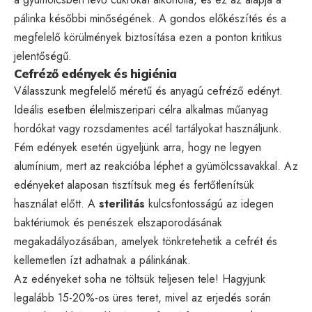
pálinka későbbi minőségének. A gondos előkészítés és a
megfelelő körülmények biztosítása ezen a ponton kritikus
jelentőségű.
Cefréző edények és higiénia
Válasszunk megfelelő méretű és anyagú cefréző edényt.
Ideális esetben élelmiszeripari célra alkalmas műanyag
hordókat vagy rozsdamentes acél tartályokat használjunk.
Fém edények esetén ügyeljünk arra, hogy ne legyen
alumínium, mert az reakcióba léphet a gyümölcssavakkal. Az
edényeket alaposan tisztítsuk meg és fertőtlenítsük
használat előtt. A
sterilitás
kulcsfontosságú az idegen
baktériumok és penészek elszaporodásának
megakadályozásában, amelyek tönkretehetik a cefrét és
kellemetlen ízt adhatnak a pálinkának.
Az edényeket soha ne töltsük teljesen tele! Hagyjunk
legalább 15-20%-os üres teret, mivel az erjedés során