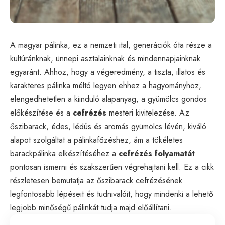
A magyar pálinka, ez a nemzeti ital, generációk óta része a
kultúránknak, ünnepi asztalainknak és mindennapjainknak
egyaránt. Ahhoz, hogy a végeredmény, a tiszta, illatos és
karakteres pálinka méltó legyen ehhez a hagyományhoz,
elengedhetetlen a kiinduló alapanyag, a gyümölcs gondos
előkészítése és a
cefrézés
mesteri kivitelezése. Az
őszibarack, édes, lédús és aromás gyümölcs lévén, kiváló
alapot szolgáltat a pálinkafőzéshez, ám a tökéletes
barackpálinka elkészítéséhez a
cefrézés folyamatát
pontosan ismerni és szakszerűen végrehajtani kell. Ez a cikk
részletesen bemutatja az őszibarack cefrézésének
legfontosabb lépéseit és tudnivalóit, hogy mindenki a lehető
legjobb minőségű pálinkát tudja majd előállítani.