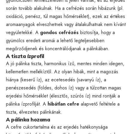
gyümölcsben természetesen is jelen vannak, és az erjedés
során tovább alakulnak. Ha a cefrézés során hibázunk (pl.
oxidáció, penész, túl magas hőmérséklet), ezek az értékes
aromaanyagok elveszhetnek vagy átalakulhatnak nem kívánt
vegyületekké. A
gondos cefrézés
biztosítja, hogy a
gyümölcs eredeti aromái a lehető legteljesebben
megőrződjenek és koncentrálódjanak a pálinkában.
A tiszta ízprofil
A jó pálinka tiszta, harmonikus ízű, mentes minden idegen,
kellemetlen mellékíztől. Az olyan hibák, mint a magozás
hiánya (keserű íz), az ecetesedés (savanyú íz), a
penészesedés (földes, dohos íz) vagy a túlzottan magas
erjedési hőmérséklet (élesztős, szúrós íz) mind rontják a
pálinka ízprofilját. A
hibátlan cefre
alapvető feltétele a
tiszta, élvezetes pálinkának.
A pálinka hozama
A cefre cukortartalma és az erjedés hatékonysága