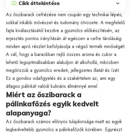
Cikk áttekintése
Az őszibarack cefrézése nem csupán egy technikai lépés;
sokkal inkább művészet és tudomány ötvözete. A megfelelő
fajta kiválasztásától kezdve a gyümölcs előkészítésén, az
erjesztés pontos irányításán át egészen a cefre tárolásáig
minden apró részlet befolyásolja a végső termék minőségét.
A cél, hogy a barackban rejlő összes aroma és cukor a
lehető legoptimálisabban alakuljon át alkohollá, miközben
megőrizzük a gyümölcs eredeti, jellegzetes illatát és ízét.
Ez a gondos odafigyelés és a szakértelem az, ami egy
átlagos pálinkát valódi kulináris élménnyé emel.
Miért az őszibarack a
pálinkafőzés egyik kedvelt
alapanyaga?
Az őszibarack számos előnyös tulajdonsága miatt az egyik
legkedveltebb gyümölcs a pálinkafőzők körében. Egyrészt