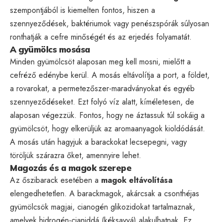
szempontjából is kiemelten fontos, hiszen a
szennyeződések, baktériumok vagy penészspórák súlyosan
ronthatják a cefre minőségét és az erjedés folyamatát.
A gyümölcs mosása
Minden gyümölcsöt alaposan meg kell mosni, mielőtt a
cefréző edénybe kerül. A mosás eltávolítja a port, a földet,
a rovarokat, a permetezőszer-maradványokat és egyéb
szennyeződéseket. Ezt folyó víz alatt, kíméletesen, de
alaposan végezzük. Fontos, hogy ne áztassuk túl sokáig a
gyümölcsöt, hogy elkerüljük az aromaanyagok kioldódását.
A mosás után hagyjuk a barackokat lecsepegni, vagy
töröljük szárazra őket, amennyire lehet.
Magozás és a magok szerepe
Az őszibarack esetében a
magok eltávolítása
elengedhetetlen. A barackmagok, akárcsak a csonthéjas
gyümölcsök magjai, cianogén glikozidokat tartalmaznak,
amelyek hidrogén-cianiddá (kéksavvá) alakulhatnak. Ez