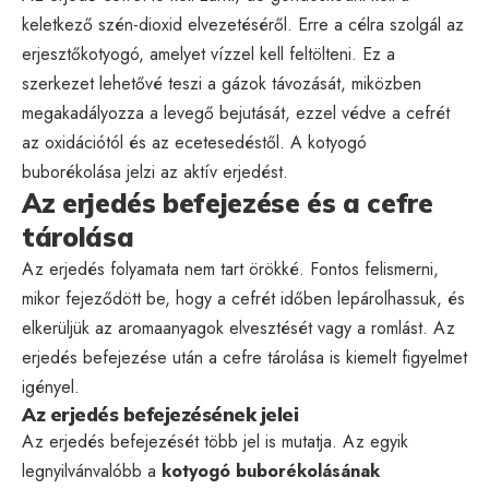
keletkező szén-dioxid elvezetéséről. Erre a célra szolgál az
erjesztőkotyogó, amelyet vízzel kell feltölteni. Ez a
szerkezet lehetővé teszi a gázok távozását, miközben
megakadályozza a levegő bejutását, ezzel védve a cefrét
az oxidációtól és az ecetesedéstől. A kotyogó
buborékolása jelzi az aktív erjedést.
Az erjedés befejezése és a cefre
tárolása
Az erjedés folyamata nem tart örökké. Fontos felismerni,
mikor fejeződött be, hogy a cefrét időben lepárolhassuk, és
elkerüljük az aromaanyagok elvesztését vagy a romlást. Az
erjedés befejezése után a cefre tárolása is kiemelt figyelmet
igényel.
Az erjedés befejezésének jelei
Az erjedés befejezését több jel is mutatja. Az egyik
legnyilvánvalóbb a
kotyogó buborékolásának