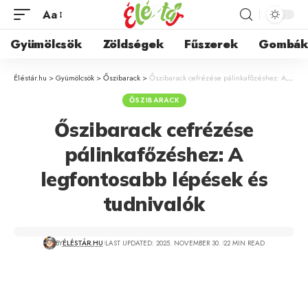
Aa
Gyümölcsök
Zöldségek
Fűszerek
Gombá
Éléstár.hu
>
Gyümölcsök
>
Őszibarack
>
Őszibarack cefrézése pálinkafőzéshez: A legfontosabb lépések és tudnivalók
ŐSZIBARACK
Őszibarack cefrézése
pálinkafőzéshez: A
legfontosabb lépések és
tudnivalók
BY
ÉLÉSTÁR.HU
LAST UPDATED: 2025. NOVEMBER 30.
22 MIN READ