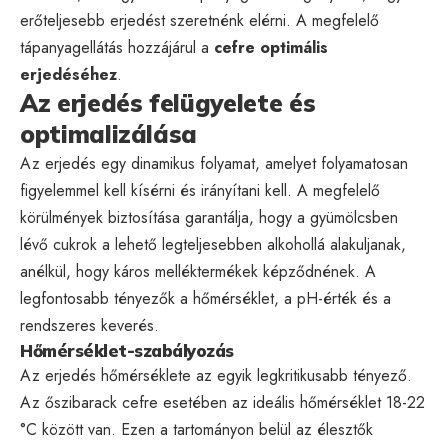
erőteljesebb erjedést szeretnénk elérni. A megfelelő
tápanyagellátás hozzájárul a
cefre optimális
erjedéséhez
.
Az erjedés felügyelete és
optimalizálása
Az erjedés egy dinamikus folyamat, amelyet folyamatosan
figyelemmel kell kísérni és irányítani kell. A megfelelő
körülmények biztosítása garantálja, hogy a gyümölcsben
lévő cukrok a lehető legteljesebben alkohollá alakuljanak,
anélkül, hogy káros melléktermékek képződnének. A
legfontosabb tényezők a hőmérséklet, a pH-érték és a
rendszeres keverés.
Hőmérséklet-szabályozás
Az erjedés hőmérséklete az egyik legkritikusabb tényező.
Az őszibarack cefre esetében az ideális hőmérséklet 18-22
°C között van. Ezen a tartományon belül az élesztők