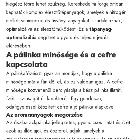
kiegészítésre lehet szükség. Kereskedelmi forgalomban
kaphatók komplex élesztőtápanyagok, amelyek a nitrogén
mellett vitaminokat és ásványi anyagokat is tartalmaznak,
optimalizálva az élesztőműködést. Ez a
tápanyag-
optimalizálás
segíthet a gyors és teljes erjedés
elérésében.
A pálinka minősége és a cefre
kapcsolata
A pálinkafőzésről gyakran mondják, hogy a pálinka
minősége már a fán dől el, és ez valóban igaz. A cefre
minősége közvetlenül befolyásolja a kész pálinka illatát,
ízét, tisztaságát és karakterét. Egy gondosan,
odafigyeléssel készített cefre a jó pálinka alapköve.
Az aromaanyagok megőrzése
Az őszibarackpálinka jellegzetes, gyümölcsös illatát és ízét
azok az illóolajok és észterek adják, amelyek a