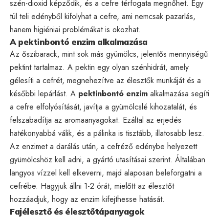
szén-dioxid képződik, és a cefre térfogata megnőhet. Egy
túl teli edényből kifolyhat a cefre, ami nemcsak pazarlás,
hanem higiéniai problémákat is okozhat.
A pektinbontó enzim alkalmazása
Az őszibarack, mint sok más gyümölcs, jelentős mennyiségű
pektint tartalmaz. A pektin egy olyan szénhidrát, amely
gélesíti a cefrét, megnehezítve az élesztők munkáját és a
későbbi lepárlást. A
pektinbontó enzim
alkalmazása segíti
a cefre elfolyósítását, javítja a gyümölcslé kihozatalát, és
felszabadítja az aromaanyagokat. Ezáltal az erjedés
hatékonyabbá válik, és a pálinka is tisztább, illatosabb lesz.
Az enzimet a darálás után, a cefréző edénybe helyezett
gyümölcshöz kell adni, a gyártó utasításai szerint. Általában
langyos vízzel kell elkeverni, majd alaposan beleforgatni a
cefrébe. Hagyjuk állni 1-2 órát, mielőtt az élesztőt
hozzáadjuk, hogy az enzim kifejthesse hatását.
Fajélesztő és élesztőtápanyagok