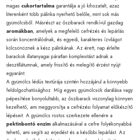
magas
cukortartalma
garantálja a jó kihozatalt, azaz
literenként több pálinka nyerhető belőle, mint sok más
gyümölcsből. Másrészt az őszibarack rendkívül gazdag
aromákban
, amelyek a megfelelő cefrézés és lepárlás
során koncentrálódnak, és egyedi, karakteres ízvilágot
kölcsönöznek a kész pálinkának. Az érett, nap érlelte
barackok illatanyagai páratlan komplexitást adnak a
desztillátumnak, amely frissítő és melegítő érzést nyújt
egyaránt.
A gyümölcs lédús textúrája szintén hozzájárul a könnyebb
feldolgozhatósághoz. Míg egyes gyümölcsök darálása vagy
pépesítése bonyolultabb, az őszibarack viszonylag könnyen
kezelhető, ami meggyorsítja a cefrézési folyamat előkészítő
lépéseit. A gyümölcs rostos szerkezete ellenére a
pektinbontó enzim
alkalmazásával a cefre folyékonyabbá
tehető, ami segíti az erjedést és a későbbi lepárlást. Az