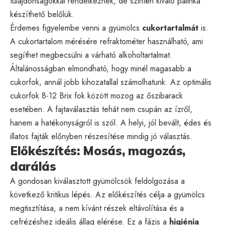
tulajdonságokkal rendelkeznek, de szintén kiváló pálinka
készíthető belőlük.
Érdemes figyelembe venni a gyümölcs
cukortartalmát
is.
A cukortartalom mérésére refraktométer használható, ami
segíthet megbecsülni a várható alkoholtartalmat.
Általánosságban elmondható, hogy minél magasabb a
cukorfok, annál jobb kihozatallal számolhatunk. Az optimális
cukorfok 8-12 Brix fok között mozog az őszibarack
esetében. A fajtaválasztás tehát nem csupán az ízről,
hanem a hatékonyságról is szól. A helyi, jól bevált, édes és
illatos fajták előnyben részesítése mindig jó választás.
Előkészítés: Mosás, magozás,
darálás
A gondosan kiválasztott gyümölcsök feldolgozása a
következő kritikus lépés. Az előkészítés célja a gyümölcs
megtisztítása, a nem kívánt részek eltávolítása és a
cefrézéshez ideális állag elérése. Ez a fázis a
higiénia