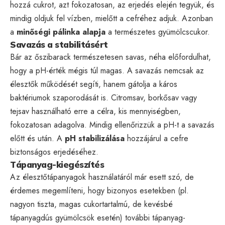
hozzá cukrot, azt fokozatosan, az erjedés elején tegyük, és
mindig oldjuk fel vízben, mielőtt a cefréhez adjuk. Azonban
a
minőségi pálinka alapja
a természetes gyümölcscukor.
Savazás a stabilitásért
Bár az őszibarack természetesen savas, néha előfordulhat,
hogy a pH-érték mégis túl magas. A savazás nemcsak az
élesztők működését segíti, hanem gátolja a káros
baktériumok szaporodását is. Citromsav, borkősav vagy
tejsav használható erre a célra, kis mennyiségben,
fokozatosan adagolva. Mindig ellenőrizzük a pH-t a savazás
előtt és után. A
pH stabilizálása
hozzájárul a cefre
biztonságos erjedéséhez.
Tápanyag-kiegészítés
Az élesztőtápanyagok használatáról már esett szó, de
érdemes megemlíteni, hogy bizonyos esetekben (pl.
nagyon tiszta, magas cukortartalmú, de kevésbé
tápanyagdús gyümölcsök esetén) további tápanyag-