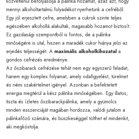
közvetlenül befolyásolja a pálinka hozamát, azaz azt, hogy
mennyi alkoholtartalmú folyadékot nyerhetünk a cefréből.
Egy jól erjesztett cefre, amelyben a cukrok szinte teljes
egészében alkohollá alakultak, magasabb hozamot biztosít.
Ez gazdasági szempontból is fontos, de a pálinka
minőségére is utal, hiszen a maradék cukor hiánya jelzi az
erjedés teljességét. A
maximális alkoholkihozatal
a
gondos cefrézés eredménye.
Az őszibarack cefrézése tehát nem egy egyszerű feladat,
hanem egy komplex folyamat, amely odafigyelést, türelmet
és némi szakértelmet igényel. Azonban a befektetett
energia megtérül a kész pálinka minőségében. Egy illatos,
tiszta és ízletes őszibarackpálinka, amely a gyümölcs
minden esszenciáját magában hordozza, valódi jutalom a
pálinkafőző számára, és büszkeséggel tölthet el mindenkit,
aki megkóstolja.