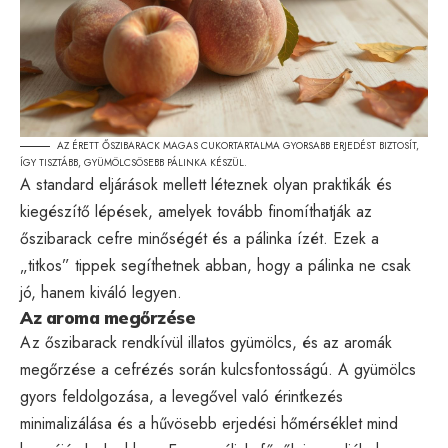
AZ ÉRETT ŐSZIBARACK MAGAS CUKORTARTALMA GYORSABB ERJEDÉST BIZTOSÍT,
ÍGY TISZTÁBB, GYÜMÖLCSÖSEBB PÁLINKA KÉSZÜL.
A standard eljárások mellett léteznek olyan praktikák és
kiegészítő lépések, amelyek tovább finomíthatják az
őszibarack cefre minőségét és a pálinka ízét. Ezek a
„titkos” tippek segíthetnek abban, hogy a pálinka ne csak
jó, hanem kiváló legyen.
Az aroma megőrzése
Az őszibarack rendkívül illatos gyümölcs, és az aromák
megőrzése a cefrézés során kulcsfontosságú. A gyümölcs
gyors feldolgozása, a levegővel való érintkezés
minimalizálása és a hűvösebb erjedési hőmérséklet mind