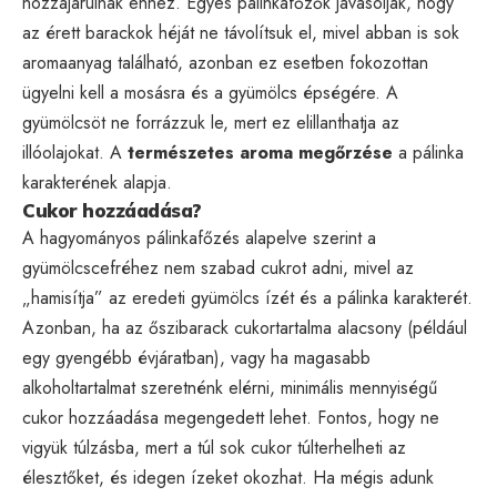
hozzájárulnak ehhez. Egyes pálinkafőzők javasolják, hogy
az érett barackok héját ne távolítsuk el, mivel abban is sok
aromaanyag található, azonban ez esetben fokozottan
ügyelni kell a mosásra és a gyümölcs épségére. A
gyümölcsöt ne forrázzuk le, mert ez elillanthatja az
illóolajokat. A
természetes aroma megőrzése
a pálinka
karakterének alapja.
Cukor hozzáadása?
A hagyományos pálinkafőzés alapelve szerint a
gyümölcscefréhez nem szabad cukrot adni, mivel az
„hamisítja” az eredeti gyümölcs ízét és a pálinka karakterét.
Azonban, ha az őszibarack cukortartalma alacsony (például
egy gyengébb évjáratban), vagy ha magasabb
alkoholtartalmat szeretnénk elérni, minimális mennyiségű
cukor hozzáadása megengedett lehet. Fontos, hogy ne
vigyük túlzásba, mert a túl sok cukor túlterhelheti az
élesztőket, és idegen ízeket okozhat. Ha mégis adunk