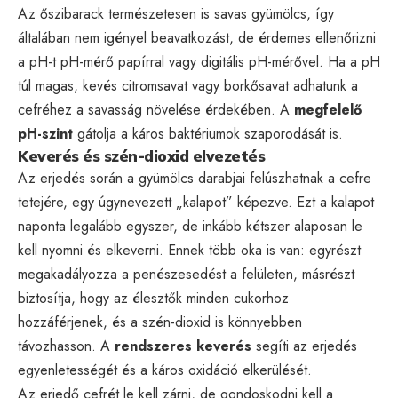
Az őszibarack természetesen is savas gyümölcs, így
általában nem igényel beavatkozást, de érdemes ellenőrizni
a pH-t pH-mérő papírral vagy digitális pH-mérővel. Ha a pH
túl magas, kevés citromsavat vagy borkősavat adhatunk a
cefréhez a savasság növelése érdekében. A
megfelelő
pH-szint
gátolja a káros baktériumok szaporodását is.
Keverés és szén-dioxid elvezetés
Az erjedés során a gyümölcs darabjai felúszhatnak a cefre
tetejére, egy úgynevezett „kalapot” képezve. Ezt a kalapot
naponta legalább egyszer, de inkább kétszer alaposan le
kell nyomni és elkeverni. Ennek több oka is van: egyrészt
megakadályozza a penészesedést a felületen, másrészt
biztosítja, hogy az élesztők minden cukorhoz
hozzáférjenek, és a szén-dioxid is könnyebben
távozhasson. A
rendszeres keverés
segíti az erjedés
egyenletességét és a káros oxidáció elkerülését.
Az erjedő cefrét le kell zárni, de gondoskodni kell a