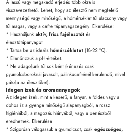
A lassú vagy megakadó erjedés több okra is
visszavezethető. Lehet, hogy az élesztő nem megfelelő
mennyiségű vagy minőségű, a hőmérséklet túl alacsony vagy
túl magas, vagy a cefre tápanyagszegény. Elkerülése:
* Használjunk
aktív, friss fajélesztőt
és
élesztőtápanyagot.
* Tartsa be az ideális
hőmérsékletet
(18-22 °C).
* Ellenőrizzük a pH-értéket.
* Ne adagoljunk túl sok ként (kénezés csak
gyümölcsboroknál javasolt, pálinkacefrénél kerülendő, mivel
gátolja az élesztőket).
Idegen ízek és aromaanyagok
Az idegen ízek, mint a keserű, a fanyar, a földes vagy a
dohos íz a gyenge minőségű alapanyagból, a rossz
higiéniából, a magozás hiányából, vagy a penészből
eredhetnek. Elkerülése:
* Szigorúan válogassuk a gyümölcsöt, csak
egészséges,