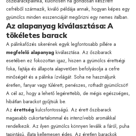
őszibarackpálinka, különösen ha gondosan készített
cefréből származik, kiváló példája annak, hogyan képes egy
gyümölcs minden esszenciáját megőrizni egy nemes italban.
Az alapanyag kiválasztása: A
tökéletes barack
A pálinkafőzés sikerének egyik legfontosabb pillére a
megfelelő alapanyag
kiválasztása. Az őszibarack
esetében ez fokozottan igaz, hiszen a gyümölcs érettségi
foka, fajtája és állapota alapvetően befolyásolja a cefre
minőségét és a pálinka ízvilágát. Soha ne használjunk
éretlen, fanyar vagy túlérett, penészes, rothadt gyümölcsöt!
A cél az, hogy a lehető legérettebb, de mégis egészséges,
hibátlan barackot gyűjtsük be.
Az
érettség
kulcsfontosságú. Az érett őszibarack
magasabb cukortartalommal és intenzívebb aromákkal
rendelkezik. Az ilyen gyümölcs könnyen leválik a fáról, puha
tapintású, illata kellemesen édes. Az éretlen barackok