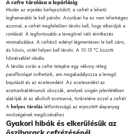
A cefre tárolása a lepárlásig
Miután az erjedés befejeződött, a cefrét a lehető
leghamarabb le kell párolni. Azonban ha ez nem lehetséges
azonnal, a cefrét megfelelően tárolni kell, hogy elkerüljük a
romlását. A legfontosabb a levegővel való érintkezés
minimalizálása. A cefréző edényt légmentesen le kell zárni,
és hűvös, sötét helyen kell tárolni. A 10-15 °C közötti
hőmérséklet ideális.
A tárolás során a cefre tetejére egy vékony réteg
paraffinolajat önthetünk, ami megakadályozza a levegő
bejutását és az ecetesedést. Az ecetesedést az
ecetsavbaktériumok okozzák, amelyek oxigén jelenlétében
alakítják át az alkoholt ecetsavvá, tönkretéve ezzel a cefrét.
A
helyes tárolás
létfontosságú az erjesztett alapanyag
minőségének megőrzéséhez.
Gyakori hibák és elkerülésük az
őszibarack cefrézésénél