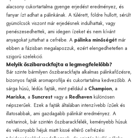
alacsony cukortartalma gyenge erjedést eredményez, és
fanyar ízt adhat a pálinkának. A túlérett, földre hullott, sérült
gyümölcsök viszont már erjedésnek indulhattak, vagy
penészesedhettek, ami idegen ízeket és nem kívánt
anyagokat juttathat a cefrébe. A
pálinka minőségét
már
ebben a fázisban megalapozzuk, ezért elengedhetetlen a
szigorú szelekció.
Melyik őszibarackfajta a legmegfelelőbb?
Bár szinte bármilyen őszibarackfajta alkalmas pálinkafőzésre,
bizonyos fajták aromaprofilja és cukortartalma kedvezőbb. A
sárga húsú, lédús fajták, mint például a
Champion
, a
Mariska
, a
Suncrest
vagy a
Redhaven
különösen
népszerűek. Ezek a fajták általában intenzívebb ízűek és
illatosabbak, ami gazdagabb pálinkát eredményez. A
nektarinok, bár szintén őszibarackfélék, keményebb húsuk
és vékonyabb héjuk miatt kissé eltérő cefrézési