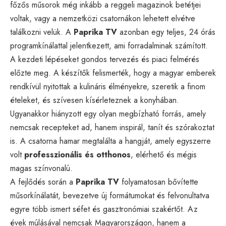
főzős műsorok még inkább a reggeli magazinok betétjei
voltak, vagy a nemzetközi csatornákon lehetett elvétve
találkozni velük. A
Paprika TV
azonban egy teljes, 24 órás
programkínálattal jelentkezett, ami forradalminak számított.
A kezdeti lépéseket gondos tervezés és piaci felmérés
előzte meg. A készítők felismerték, hogy a magyar emberek
rendkívül nyitottak a kulináris élményekre, szeretik a finom
ételeket, és szívesen kísérleteznek a konyhában.
Ugyanakkor hiányzott egy olyan megbízható forrás, amely
nemcsak recepteket ad, hanem inspirál, tanít és szórakoztat
is. A csatorna hamar megtalálta a hangját, amely egyszerre
volt
professzionális és otthonos
, elérhető és mégis
magas színvonalú.
A fejlődés során a
Paprika TV
folyamatosan bővítette
műsorkínálatát, bevezetve új formátumokat és felvonultatva
egyre több ismert séfet és gasztronómiai szakértőt. Az
évek múlásával nemcsak Magyarországon, hanem a