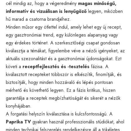
cél mindig az, hogy a végeredmény
magas minőségű,
informatív és vizuálisan is lenyűgöző
legyen, miközben
hű marad a csatorna brandjéhez.
Minden műsor egy ötlettel indul, amely lehet egy új recept,
egy gasztronómiai trend, egy különleges alapanyag vagy
egy érdekes történet. A szerkesztőségi csapat gondosan
kiválasztja a témákat, figyelembe véve a nézői igényeket, az
aktuális szezonalitást és a gasztronómiai újdonságokat. Ezt
követi a
receptfejlesztés és -tesztelés
fázisa. A
kiválasztott recepteket többször is elkészítik, finomítják, és
biztosítják, hogy minden hozzávaló és lépés pontosan
mérhető és követhető legyen. Ez a fázis kritikus, hiszen
garantálja a receptek megbízhatóságát és sikerét a nézők
konyhájában.
A forgatási helyszín kiválasztása is kulcsfontosságú. A
Paprika TV
gyakran használ professzionális stúdiókat, ahol
minden technikai felszerelés rendelkezésre áll a tökéletes