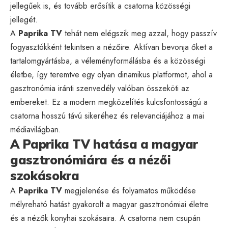
jellegűek is, és tovább erősítik a csatorna közösségi
jellegét.
A
Paprika TV
tehát nem elégszik meg azzal, hogy passzív
fogyasztókként tekintsen a nézőire. Aktívan bevonja őket a
tartalomgyártásba, a véleményformálásba és a közösségi
életbe, így teremtve egy olyan dinamikus platformot, ahol a
gasztronómia iránti szenvedély valóban összeköti az
embereket. Ez a modern megközelítés kulcsfontosságú a
csatorna hosszú távú sikeréhez és relevanciájához a mai
médiavilágban.
A Paprika TV hatása a magyar
gasztronómiára és a nézői
szokásokra
A
Paprika TV
megjelenése és folyamatos működése
mélyreható hatást gyakorolt a magyar gasztronómiai életre
és a nézők konyhai szokásaira. A csatorna nem csupán