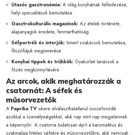
Utazós gasztronómia:
A világ konyháinak felfedezése,
helyi specialitások bemutatása.
Gasztrokulturális magazinok:
Az ételek története,
alapanyagok eredete, fenntarthatóság.
Séfportrék és interjúk:
Ismert szakácsok bemutatása,
filozófiájuk megismerése.
Konyhai tippek és trükkök:
Gyakorlati tanácsok a
főzés megkönnyítésére.
Az arcok, akik meghatározzák a
csatornát: A séfek és
műsorvezetők
A
Paprika TV
sikere elválaszthatatlanul összefonódik
azokkal a személyiségekkel, akik nap mint nap megjelennek
a képernyőn. A csatorna tudatosan épít a karizmatikus és
szakmailag hiteles séfekre és műsorvezetőkre, akik nemcsak