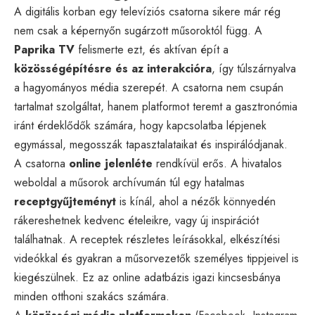
A digitális korban egy televíziós csatorna sikere már rég
nem csak a képernyőn sugárzott műsoroktól függ. A
Paprika TV
felismerte ezt, és aktívan épít a
közösségépítésre és az interakcióra
, így túlszárnyalva
a hagyományos média szerepét. A csatorna nem csupán
tartalmat szolgáltat, hanem platformot teremt a gasztronómia
iránt érdeklődők számára, hogy kapcsolatba lépjenek
egymással, megosszák tapasztalataikat és inspirálódjanak.
A csatorna
online jelenléte
rendkívül erős. A hivatalos
weboldal a műsorok archívumán túl egy hatalmas
receptgyűjteményt
is kínál, ahol a nézők könnyedén
rákereshetnek kedvenc ételeikre, vagy új inspirációt
találhatnak. A receptek részletes leírásokkal, elkészítési
videókkal és gyakran a műsorvezetők személyes tippjeivel is
kiegészülnek. Ez az online adatbázis igazi kincsesbánya
minden otthoni szakács számára.