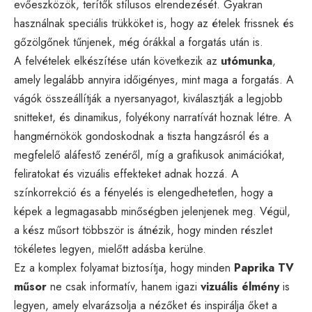
evőeszközök, terítők stílusos elrendezését. Gyakran
használnak speciális trükköket is, hogy az ételek frissnek és
gőzölgőnek tűnjenek, még órákkal a forgatás után is.
A felvételek elkészítése után következik az
utómunka
,
amely legalább annyira időigényes, mint maga a forgatás. A
vágók összeállítják a nyersanyagot, kiválasztják a legjobb
snitteket, és dinamikus, folyékony narratívát hoznak létre. A
hangmérnökök gondoskodnak a tiszta hangzásról és a
megfelelő aláfestő zenéről, míg a grafikusok animációkat,
feliratokat és vizuális effekteket adnak hozzá. A
színkorrekció és a fényelés is elengedhetetlen, hogy a
képek a legmagasabb minőségben jelenjenek meg. Végül,
a kész műsort többször is átnézik, hogy minden részlet
tökéletes legyen, mielőtt adásba kerülne.
Ez a komplex folyamat biztosítja, hogy minden
Paprika TV
műsor
ne csak informatív, hanem igazi
vizuális élmény
is
legyen, amely elvarázsolja a nézőket és inspirálja őket a