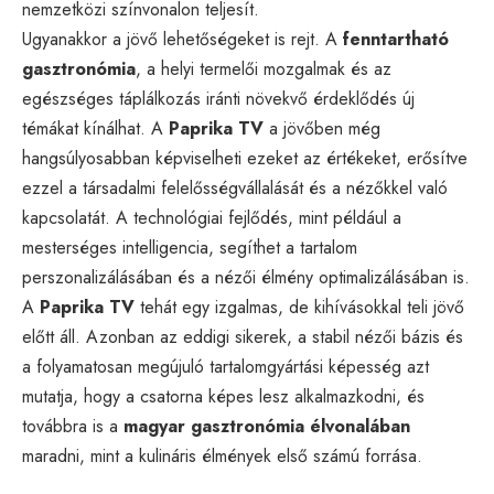
nemzetközi színvonalon teljesít.
Ugyanakkor a jövő lehetőségeket is rejt. A
fenntartható
gasztronómia
, a helyi termelői mozgalmak és az
egészséges táplálkozás iránti növekvő érdeklődés új
témákat kínálhat. A
Paprika TV
a jövőben még
hangsúlyosabban képviselheti ezeket az értékeket, erősítve
ezzel a társadalmi felelősségvállalását és a nézőkkel való
kapcsolatát. A technológiai fejlődés, mint például a
mesterséges intelligencia, segíthet a tartalom
perszonalizálásában és a nézői élmény optimalizálásában is.
A
Paprika TV
tehát egy izgalmas, de kihívásokkal teli jövő
előtt áll. Azonban az eddigi sikerek, a stabil nézői bázis és
a folyamatosan megújuló tartalomgyártási képesség azt
mutatja, hogy a csatorna képes lesz alkalmazkodni, és
továbbra is a
magyar gasztronómia élvonalában
maradni, mint a kulináris élmények első számú forrása.