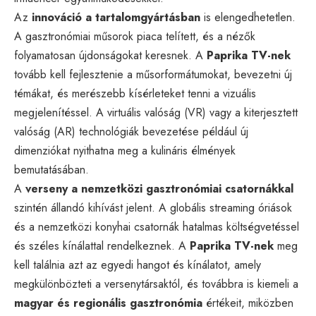
Az
innováció a tartalomgyártásban
is elengedhetetlen.
A gasztronómiai műsorok piaca telített, és a nézők
folyamatosan újdonságokat keresnek. A
Paprika TV-nek
tovább kell fejlesztenie a műsorformátumokat, bevezetni új
témákat, és merészebb kísérleteket tenni a vizuális
megjelenítéssel. A virtuális valóság (VR) vagy a kiterjesztett
valóság (AR) technológiák bevezetése például új
dimenziókat nyithatna meg a kulináris élmények
bemutatásában.
A
verseny a nemzetközi gasztronómiai csatornákkal
szintén állandó kihívást jelent. A globális streaming óriások
és a nemzetközi konyhai csatornák hatalmas költségvetéssel
és széles kínálattal rendelkeznek. A
Paprika TV-nek
meg
kell találnia azt az egyedi hangot és kínálatot, amely
megkülönbözteti a versenytársaktól, és továbbra is kiemeli a
magyar és regionális gasztronómia
értékeit, miközben