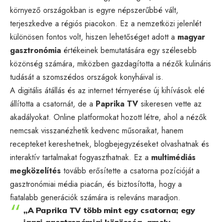
környező országokban is egyre népszerűbbé vált,
terjeszkedve a régiós piacokon. Ez a nemzetközi jelenlét
különösen fontos volt, hiszen lehetőséget adott a
magyar
gasztronómia
értékeinek bemutatására egy szélesebb
közönség számára, miközben gazdagította a nézők kulináris
tudását a szomszédos országok konyháival is.
A digitális átállás és az internet térnyerése új kihívások elé
állította a csatornát, de a
Paprika TV
sikeresen vette az
akadályokat. Online platformokat hozott létre, ahol a nézők
nemcsak visszanézhetik kedvenc műsoraikat, hanem
recepteket kereshetnek, blogbejegyzéseket olvashatnak és
interaktív tartalmakat fogyaszthatnak. Ez a
multimédiás
megközelítés
tovább erősítette a csatorna pozícióját a
gasztronómiai média piacán, és biztosította, hogy a
fiatalabb generációk számára is releváns maradjon.
„A Paprika TV több mint egy csatorna; egy
igazi gasztronómiai közösség, amely