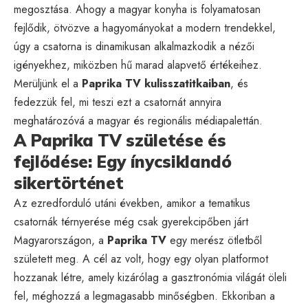
megosztása. Ahogy a magyar konyha is folyamatosan
fejlődik, ötvözve a hagyományokat a modern trendekkel,
úgy a csatorna is dinamikusan alkalmazkodik a nézői
igényekhez, miközben hű marad alapvető értékeihez.
Merüljünk el a
Paprika TV kulisszatitkaiban
, és
fedezzük fel, mi teszi ezt a csatornát annyira
meghatározóvá a magyar és regionális médiapalettán.
A Paprika TV születése és
fejlődése: Egy ínycsiklandó
sikertörténet
Az ezredforduló utáni években, amikor a tematikus
csatornák térnyerése még csak gyerekcipőben járt
Magyarországon, a
Paprika TV
egy merész ötletből
született meg. A cél az volt, hogy egy olyan platformot
hozzanak létre, amely kizárólag a gasztronómia világát öleli
fel, méghozzá a legmagasabb minőségben. Ekkoriban a