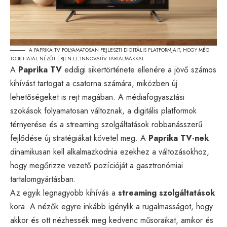
A PAPRIKA TV FOLYAMATOSAN FEJLESZTI DIGITÁLIS PLATFORMJAIT, HOGY MÉG
TÖBB FIATAL NÉZŐT ÉRJEN EL INNOVATÍV TARTALMAKKAL.
A
Paprika TV
eddigi sikertörténete ellenére a jövő számos
kihívást tartogat a csatorna számára, miközben új
lehetőségeket is rejt magában. A médiafogyasztási
szokások folyamatosan változnak, a digitális platformok
térnyerése és a streaming szolgáltatások robbanásszerű
fejlődése új stratégiákat követel meg. A
Paprika TV-nek
dinamikusan kell alkalmazkodnia ezekhez a változásokhoz,
hogy megőrizze vezető pozícióját a gasztronómiai
tartalomgyártásban.
Az egyik legnagyobb kihívás a
streaming szolgáltatások
kora. A nézők egyre inkább igénylik a rugalmasságot, hogy
akkor és ott nézhessék meg kedvenc műsoraikat, amikor és