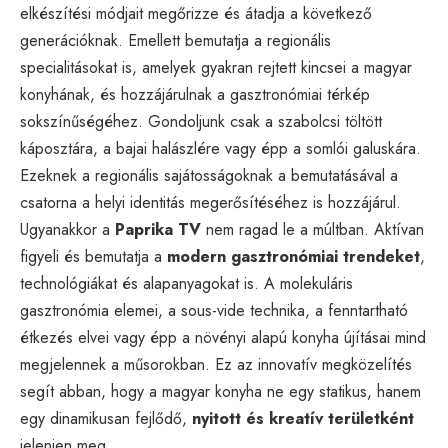
elkészítési módjait megőrizze és átadja a következő
generációknak. Emellett bemutatja a regionális
specialitásokat is, amelyek gyakran rejtett kincsei a magyar
konyhának, és hozzájárulnak a gasztronómiai térkép
sokszínűségéhez. Gondoljunk csak a szabolcsi töltött
káposztára, a bajai halászlére vagy épp a somlói galuskára.
Ezeknek a regionális sajátosságoknak a bemutatásával a
csatorna a helyi identitás megerősítéséhez is hozzájárul.
Ugyanakkor a
Paprika TV
nem ragad le a múltban. Aktívan
figyeli és bemutatja a
modern gasztronómiai trendeket
,
technológiákat és alapanyagokat is. A molekuláris
gasztronómia elemei, a sous-vide technika, a fenntartható
étkezés elvei vagy épp a növényi alapú konyha újításai mind
megjelennek a műsorokban. Ez az innovatív megközelítés
segít abban, hogy a magyar konyha ne egy statikus, hanem
egy dinamikusan fejlődő,
nyitott és kreatív területként
jelenjen meg.