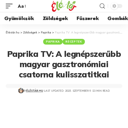
Aa
Gyümölcsök
Zöldségek
Fűszerek
Gombá
Éléstár.hu
>
Zöldségek
>
Paprika
>
Paprika TV: A legnépszerűbb magyar gasztronómiai csatorna kulisszatitkai
PAPRIKA
RECEPTEK
Paprika TV: A legnépszerűbb
magyar gasztronómiai
csatorna kulisszatitkai
BY
ÉLÉSTÁR.HU
LAST UPDATED: 2025. SZEPTEMBER 9.
23 MIN READ