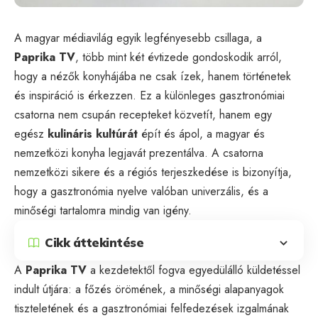
A magyar médiavilág egyik legfényesebb csillaga, a
Paprika TV
, több mint két évtizede gondoskodik arról,
hogy a nézők konyhájába ne csak ízek, hanem történetek
és inspiráció is érkezzen. Ez a különleges gasztronómiai
csatorna nem csupán recepteket közvetít, hanem egy
egész
kulináris kultúrát
épít és ápol, a magyar és
nemzetközi konyha legjavát prezentálva. A csatorna
nemzetközi sikere és a régiós terjeszkedése is bizonyítja,
hogy a gasztronómia nyelve valóban univerzális, és a
minőségi tartalomra mindig van igény.
Cikk áttekintése
A
Paprika TV
a kezdetektől fogva egyedülálló küldetéssel
indult útjára: a főzés örömének, a minőségi alapanyagok
tiszteletének és a gasztronómiai felfedezések izgalmának