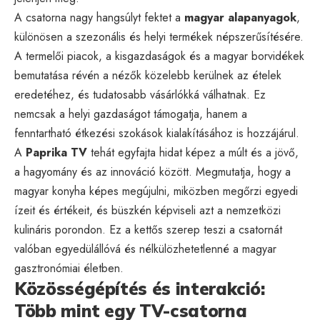
A csatorna nagy hangsúlyt fektet a
magyar alapanyagok
,
különösen a szezonális és helyi termékek népszerűsítésére.
A termelői piacok, a kisgazdaságok és a magyar borvidékek
bemutatása révén a nézők közelebb kerülnek az ételek
eredetéhez, és tudatosabb vásárlókká válhatnak. Ez
nemcsak a helyi gazdaságot támogatja, hanem a
fenntartható étkezési szokások kialakításához is hozzájárul.
A
Paprika TV
tehát egyfajta hidat képez a múlt és a jövő,
a hagyomány és az innováció között. Megmutatja, hogy a
magyar konyha képes megújulni, miközben megőrzi egyedi
ízeit és értékeit, és büszkén képviseli azt a nemzetközi
kulináris porondon. Ez a kettős szerep teszi a csatornát
valóban egyedülállóvá és nélkülözhetetlenné a magyar
gasztronómiai életben.
Közösségépítés és interakció:
Több mint egy TV-csatorna