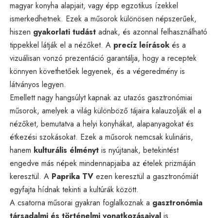
magyar konyha alapjait, vagy épp egzotikus ízekkel
ismerkedhetnek. Ezek a műsorok különösen népszerűek,
hiszen
gyakorlati tudást
adnak, és azonnal felhasználható
tippekkel látják el a nézőket. A
precíz leírások
és a
vizuálisan vonzó prezentáció garantálja, hogy a receptek
könnyen követhetőek legyenek, és a végeredmény is
látványos legyen.
Emellett nagy hangsúlyt kapnak az utazós gasztronómiai
műsorok, amelyek a világ különböző tájaira kalauzolják el a
nézőket, bemutatva a helyi konyhákat, alapanyagokat és
étkezési szokásokat. Ezek a műsorok nemcsak kulináris,
hanem
kulturális élményt
is nyújtanak, betekintést
engedve más népek mindennapjaiba az ételek prizmáján
keresztül. A
Paprika TV
ezen keresztül a gasztronómiát
egyfajta hídnak tekinti a kultúrák között.
A csatorna műsorai gyakran foglalkoznak a
gasztronómia
társadalmi és történelmi vonatkozásaival
is.