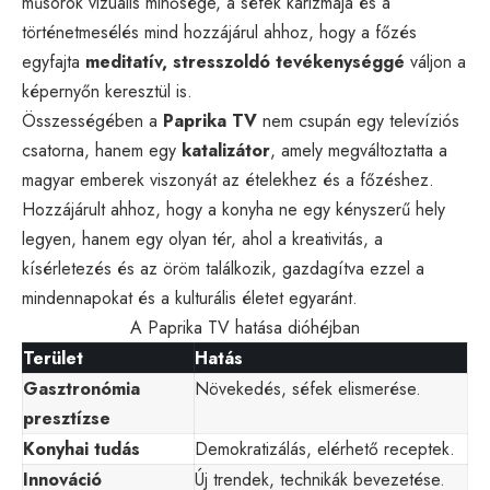
műsorok vizuális minősége, a séfek karizmája és a
történetmesélés mind hozzájárul ahhoz, hogy a főzés
egyfajta
meditatív, stresszoldó tevékenységgé
váljon a
képernyőn keresztül is.
Összességében a
Paprika TV
nem csupán egy televíziós
csatorna, hanem egy
katalizátor
, amely megváltoztatta a
magyar emberek viszonyát az ételekhez és a főzéshez.
Hozzájárult ahhoz, hogy a konyha ne egy kényszerű hely
legyen, hanem egy olyan tér, ahol a kreativitás, a
kísérletezés és az öröm találkozik, gazdagítva ezzel a
mindennapokat és a kulturális életet egyaránt.
A Paprika TV hatása dióhéjban
Terület
Hatás
Gasztronómia
Növekedés, séfek elismerése.
presztízse
Konyhai tudás
Demokratizálás, elérhető receptek.
Innováció
Új trendek, technikák bevezetése.