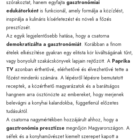
szórakoztat, hanem egyfajta
gasztronómiai
edukátorként
is funkcionál, amely formálja a közízlést,
inspirálja a kulináris kísérletezést és növeli a főzés
presztízsét.
Az egyik legjelentősebb hatása, hogy a csatorna
demokratizálta a gasztronómiát
. Korábban a finom
ételek elkészítése gyakran egy elitista kör kiváltságának tűnt,
vagy bonyolult szakácskönyvek lapjain rejtőzött. A
Paprika
TV
azonban érthetővé, elérhetővé és élvezhetővé tette a
főzést mindenki számára. A lépésről lépésre bemutatott
receptek, a közérthető magyarázatok és a barátságos
hangnem arra ösztönözte az embereket, hogy merjenek
belevágni a konyhai kalandokba, függetlenül előzetes
tudásuktól.
A csatorna nagymértékben hozzájárult ahhoz, hogy a
gasztronómia presztízse
megnőjön Magyarországon. A
séfek és a konyhaművészet kiemelt szerepet kapott a