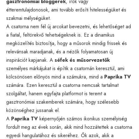
gasztronómiai bloggerek
, írók vagy
étteremtulajdonosok, ami tovább erősíti hitelességüket és
szakmai mélységüket.
A csatorna nem fél új arcokat bevezetni, és lehetőséget ad
a fiatal, feltörekvő tehetségeknek is. Ez a dinamikus
megközelítés biztosítja, hogy a műsorok mindig frissek és
relevánsak maradjanak, és a nézők folyamatosan új
inspirációt kapjanak. A
séfek és műsorvezetők
személyes márkájukat is építik a csatornán keresztül, ami
kölcsönösen előnyös mind a számukra, mind a
Paprika TV
számára. Ezen keresztül a csatorna nemcsak tartalmat
szolgáltat, hanem egyfajta platformot is teremt a
gasztronómiai szakemberek számára, hogy szélesebb
közönséghez jussanak el.
A
Paprika TV
képernyőjén számos ikonikus személyiség
fordult meg az évek során, akik mind hozzátettek a csatorna
egyedi hangulatához és sikeréhez. Ők azok, akik a