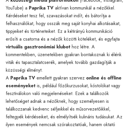
A
közösségi média platformokon
(Facebook, Instagram,
YouTube) a
Paprika TV
aktívan kommunikál a nézőkkel.
Kérdéseket tesz fel, szavazásokat indít, és bátorítja a
felhasználókat, hogy osszák meg saját konyhai alkotásaikat,
tippjeiket és történeteiket. Ez a kétirányú kommunikáció
erősíti a csatorna és a nézők közötti köteléket, és egyfajta
virtuális gasztronómiai klubot
hoz létre. A
kommentekben, üzenetekben gyakran bontakoznak ki élénk
viták és tapasztalatcserék, amelyek tovább gazdagítják a
közösségi élményt.
A
Paprika TV
emellett gyakran szervez
online és offline
eseményeket
is, például főzőkurzusokat, kóstolókat vagy
fesztiválokon való megjelenéseket. Ezek a találkozók
lehetőséget adnak a nézőknek, hogy személyesen is
találkozzanak kedvenc séfjeikkel és műsorvezetőikkel,
feltegyék kérdéseiket, és elmélyítsék kulináris tudásukat. Az
ilyen események nemcsak szórakoztatóak, hanem oktató