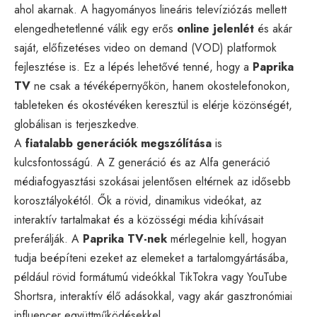
ahol akarnak. A hagyományos lineáris televíziózás mellett
elengedhetetlenné válik egy erős
online jelenlét
és akár
saját, előfizetéses video on demand (VOD) platformok
fejlesztése is. Ez a lépés lehetővé tenné, hogy a
Paprika
TV
ne csak a tévéképernyőkön, hanem okostelefonokon,
tableteken és okostévéken keresztül is elérje közönségét,
globálisan is terjeszkedve.
A
fiatalabb generációk megszólítása
is
kulcsfontosságú. A Z generáció és az Alfa generáció
médiafogyasztási szokásai jelentősen eltérnek az idősebb
korosztályokétól. Ők a rövid, dinamikus videókat, az
interaktív tartalmakat és a közösségi média kihívásait
preferálják. A
Paprika TV-nek
mérlegelnie kell, hogyan
tudja beépíteni ezeket az elemeket a tartalomgyártásába,
például rövid formátumú videókkal TikTokra vagy YouTube
Shortsra, interaktív élő adásokkal, vagy akár gasztronómiai
influencer együttműködésekkel.