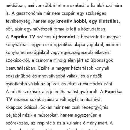
médiában, ami vonzóbbá tette a szakmát a fiatalok számára
is. A gasztronómia már nem csupán egy szükséges
tevékenység, hanem egy
kreatív hobbi, egy életstílus
,
sőt, akár egy művészeti forma is lett a köztudatban.
A
Paprika TV
számos
új trendet
is bevezetett a magyar
konyhákba. Legyen szó egzotikus alapanyagokról, modern
konyhatechnológiákról vagy egészségesebb étkezési
szokásokról, a csatorna mindig élen járt az újdonságok
bemutatásában. Ezáltal a magyar háztartások konyhái
sokszínűbbé és innovatívabbá váltak, és a nézők
nyitottabbá váltak az új ízek és elkészítési módok iránt.
A nézői szokásokra is jelentős hatást gyakorolt. A
Paprika
TV
nézése sokak számára vált egyfajta rituálévá,
kikapcsolódássá. Sokan már nem csak receptgyűjtés
céljából nézik a műsorokat, hanem egyszerűen a
szórakozás, az inspiráció és a kulináris élmény miatt. A