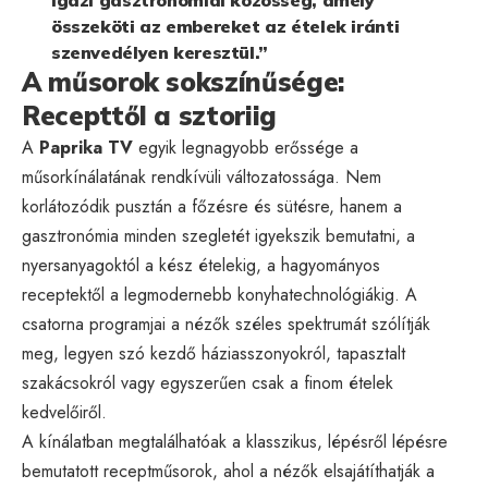
összeköti az embereket az ételek iránti
szenvedélyen keresztül.”
A műsorok sokszínűsége:
Recepttől a sztoriig
A
Paprika TV
egyik legnagyobb erőssége a
műsorkínálatának rendkívüli változatossága. Nem
korlátozódik pusztán a főzésre és sütésre, hanem a
gasztronómia minden szegletét igyekszik bemutatni, a
nyersanyagoktól a kész ételekig, a hagyományos
receptektől a legmodernebb konyhatechnológiákig. A
csatorna programjai a nézők széles spektrumát szólítják
meg, legyen szó kezdő háziasszonyokról, tapasztalt
szakácsokról vagy egyszerűen csak a finom ételek
kedvelőiről.
A kínálatban megtalálhatóak a klasszikus, lépésről lépésre
bemutatott receptműsorok, ahol a nézők elsajátíthatják a