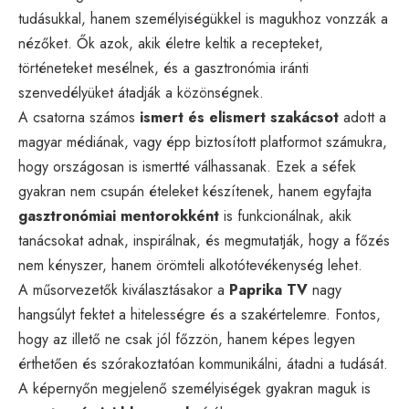
tudásukkal, hanem személyiségükkel is magukhoz vonzzák a
nézőket. Ők azok, akik életre keltik a recepteket,
történeteket mesélnek, és a gasztronómia iránti
szenvedélyüket átadják a közönségnek.
A csatorna számos
ismert és elismert szakácsot
adott a
magyar médiának, vagy épp biztosított platformot számukra,
hogy országosan is ismertté válhassanak. Ezek a séfek
gyakran nem csupán ételeket készítenek, hanem egyfajta
gasztronómiai mentorokként
is funkcionálnak, akik
tanácsokat adnak, inspirálnak, és megmutatják, hogy a főzés
nem kényszer, hanem örömteli alkotótevékenység lehet.
A műsorvezetők kiválasztásakor a
Paprika TV
nagy
hangsúlyt fektet a hitelességre és a szakértelemre. Fontos,
hogy az illető ne csak jól főzzön, hanem képes legyen
érthetően és szórakoztatóan kommunikálni, átadni a tudását.
A képernyőn megjelenő személyiségek gyakran maguk is