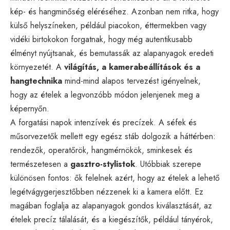
kép- és hangminőség eléréséhez. Azonban nem ritka, hogy
külső helyszíneken, például piacokon, éttermekben vagy
vidéki birtokokon forgatnak, hogy még autentikusabb
élményt nyújtsanak, és bemutassák az alapanyagok eredeti
környezetét. A
világítás, a kamerabeállítások és a
hangtechnika
mind-mind alapos tervezést igényelnek,
hogy az ételek a legvonzóbb módon jelenjenek meg a
képernyőn.
A forgatási napok intenzívek és precízek. A séfek és
műsorvezetők mellett egy egész stáb dolgozik a háttérben:
rendezők, operatőrök, hangmérnökök, sminkesek és
természetesen a
gasztro-stylistok
. Utóbbiak szerepe
különösen fontos: ők felelnek azért, hogy az ételek a lehető
legétvágygerjesztőbben nézzenek ki a kamera előtt. Ez
magában foglalja az alapanyagok gondos kiválasztását, az
ételek precíz tálalását, és a kiegészítők, például tányérok,