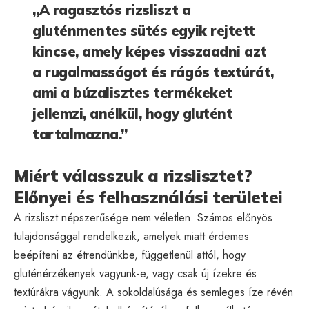
„A ragasztós rizsliszt a
gluténmentes sütés egyik rejtett
kincse, amely képes visszaadni azt
a rugalmasságot és rágós textúrát,
ami a búzalisztes termékeket
jellemzi, anélkül, hogy glutént
tartalmazna.”
Miért válasszuk a rizslisztet?
Előnyei és felhasználási területei
A rizsliszt népszerűsége nem véletlen. Számos előnyös
tulajdonsággal rendelkezik, amelyek miatt érdemes
beépíteni az étrendünkbe, függetlenül attól, hogy
gluténérzékenyek vagyunk-e, vagy csak új ízekre és
textúrákra vágyunk. A sokoldalúsága és semleges íze révén