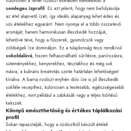
Különösen a fehér rizsliszt esetében kiemelkedő a
semleges ízprofil
. Ez azt jelenti, hogy nem befolyásolja
az étel alapvető ízét, így ideális alapanyag lehet édes és
sós ételekhez egyaránt. Nem nyomja el a többi összetevő
aromáját, hanem harmonikusan illeszkedik hozzájuk,
lehetővé téve, hogy a fűszerek, gyümölcsök vagy
zöldségek íze domináljon. Ez a tulajdonság teszi rendkívül
sokoldalúvá
, hiszen felhasználható sűrítésre, panírozásra,
süteményekhez, kenyerekhez, tésztákhoz és még sok
másra, a kulináris kreativitás szinte határtalan lehetőségeit
kínálva. A barna rizsliszt enyhén diós íze is jól illeszkedik
sokféle recepthez, különösen a testesebb, egészségesebb
ételekhez, mint például a zabkásák vagy a teljes kiőrlésű
kekszek.
Könnyű emészthetőség és értékes táplálkozási
profil
Sokan tapasztalják, hogy a rizslisztből készült ételek