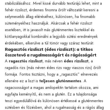
stabilizálásához. Mivel kissé durvább textúrájú lehet, mint a
fehér rizsliszt, érdemes finomra őrölt változatát keresni a
selymesebb állag eléréséhez, különösen, ha finomabb
süteményekhez használjuk. Akárcsak a fehér rizsliszt
esetében, itt is javasolt más gluténmentes lisztekkel és
kötőanyagokkal kombinálni a legjobb sütési eredmények
érdekében, elkerülve a túl tömör vagy száraz textúrát.
Ragasztós rizsliszt (édes rizsliszt): a titkos
összetevő a rugalmasságért és rágósságért
A
ragasztós rizsliszt
, más néven
édes rizsliszt
, a
ragadós rizs (más néven édes rizs vagy viaszos rizs) őrölt
formája. Fontos tisztázni, hogy a „ragasztós” elnevezés
ellenére ez a liszt is
teljesen gluténmentes
. A
ragacsosságot a magas amilopektin tartalom okozza, ami
egyfajta keményítő, és nem a glutén. Ez a tulajdonsága
teszi egyedülállóvá és különösen értékessé a gluténmentes
sütésben és főzésben, ahol a rugalmasság és a rágós állag