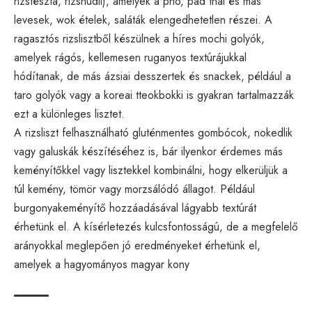
rizstészta, rizsnudli), amelyek a pho, pad thai és más
levesek, wok ételek, saláták elengedhetetlen részei. A
ragasztós rizslisztből készülnek a híres mochi golyók,
amelyek rágós, kellemesen ruganyos textúrájukkal
hódítanak, de más ázsiai desszertek és snackek, például a
taro golyók vagy a koreai tteokbokki is gyakran tartalmazzák
ezt a különleges lisztet.
A rizsliszt felhasználható gluténmentes gombócok, nokedlik
vagy galuskák készítéséhez is, bár ilyenkor érdemes más
keményítőkkel vagy lisztekkel kombinálni, hogy elkerüljük a
túl kemény, tömör vagy morzsálódó állagot. Például
burgonyakeményítő hozzáadásával lágyabb textúrát
érhetünk el. A kísérletezés kulcsfontosságú, de a megfelelő
arányokkal meglepően jó eredményeket érhetünk el,
amelyek a hagyományos magyar kony