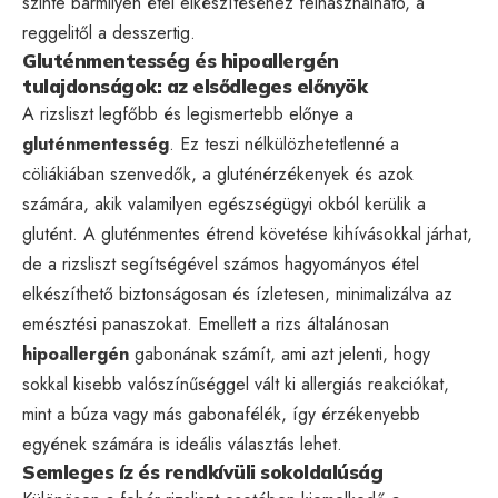
szinte bármilyen étel elkészítéséhez felhasználható, a
reggelitől a desszertig.
Gluténmentesség és hipoallergén
tulajdonságok: az elsődleges előnyök
A rizsliszt legfőbb és legismertebb előnye a
gluténmentesség
. Ez teszi nélkülözhetetlenné a
cöliákiában szenvedők, a gluténérzékenyek és azok
számára, akik valamilyen egészségügyi okból kerülik a
glutént. A gluténmentes étrend követése kihívásokkal járhat,
de a rizsliszt segítségével számos hagyományos étel
elkészíthető biztonságosan és ízletesen, minimalizálva az
emésztési panaszokat. Emellett a rizs általánosan
hipoallergén
gabonának számít, ami azt jelenti, hogy
sokkal kisebb valószínűséggel vált ki allergiás reakciókat,
mint a búza vagy más gabonafélék, így érzékenyebb
egyének számára is ideális választás lehet.
Semleges íz és rendkívüli sokoldalúság