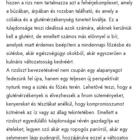
hiszen a rizs nem tartalmazza azt a fehérjekomplexet, amely
a búzában, árpában és rozsban található, és amely a
cöliákia és a gluténérzékenység tüneteit kiváltja. Ez a
tulajdonsága teszi ideálissá azok számára, akiknek kerülniük
kell a glutént, de emellett számos más előnnyel is bír,
amelyek miatt érdemes beépíteni a mindennapi főzésbe és
sütésbe, akár egészségügyi okokból, akár egyszerűen a
kulináris változatosság kedvéért.
A rizsliszt bevezetésével nem csupán egy alapanyagot
fedezünk fel újra, hanem egy teljesen új perspektívát
nyitunk meg a sütés és főzés terén. Lehetővé teszi, hogy a
gluténérzékenyek is élvezhessék a finom süteményeket,
kenyereket és tésztákat anélkül, hogy kompromisszumot
kötnének az íz vagy az állag tekintetében. Emellett a
rizsliszt egyedülálló tulajdonságai révén gazdagítja az
ételeket, legyen szó akár egy ropogós panírról, akár egy
selymesen lágy pudingról, hozzájárulva ezzel a változatos