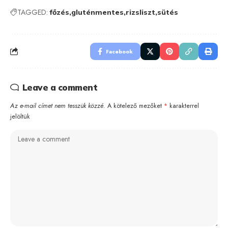
TAGGED:
főzés
gluténmentes
rizsliszt
sütés
Facebook
Leave a comment
Az e-mail címet nem tesszük közzé.
A kötelező mezőket
*
karakterrel
jelöltük