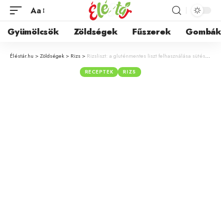
Aa
Gyümölcsök
Zöldségek
Fűszerek
Gombá
Éléstár.hu
>
Zöldségek
>
Rizs
>
Rizsliszt: a gluténmentes liszt felhasználása sütéshez és főzéshez
RECEPTEK
RIZS