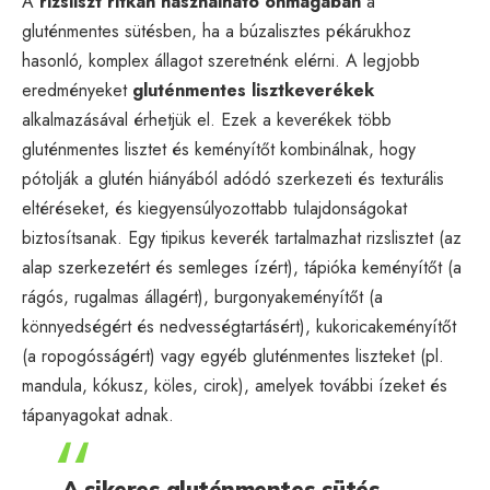
A
rizsliszt ritkán használható önmagában
a
gluténmentes sütésben, ha a búzalisztes pékárukhoz
hasonló, komplex állagot szeretnénk elérni. A legjobb
eredményeket
gluténmentes lisztkeverékek
alkalmazásával érhetjük el. Ezek a keverékek több
gluténmentes lisztet és keményítőt kombinálnak, hogy
pótolják a glutén hiányából adódó szerkezeti és texturális
eltéréseket, és kiegyensúlyozottabb tulajdonságokat
biztosítsanak. Egy tipikus keverék tartalmazhat rizslisztet (az
alap szerkezetért és semleges ízért), tápióka keményítőt (a
rágós, rugalmas állagért), burgonyakeményítőt (a
könnyedségért és nedvességtartásért), kukoricakeményítőt
(a ropogósságért) vagy egyéb gluténmentes liszteket (pl.
mandula, kókusz, köles, cirok), amelyek további ízeket és
tápanyagokat adnak.
„A sikeres gluténmentes sütés