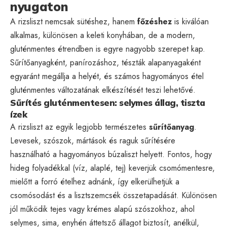
nyugaton
A rizsliszt nemcsak sütéshez, hanem
főzéshez
is kiválóan
alkalmas, különösen a keleti konyhában, de a modern,
gluténmentes étrendben is egyre nagyobb szerepet kap.
Sűrítőanyagként, panírozáshoz, tészták alapanyagaként
egyaránt megállja a helyét, és számos hagyományos étel
gluténmentes változatának elkészítését teszi lehetővé.
Sűrítés gluténmentesen: selymes állag, tiszta
ízek
A rizsliszt az egyik legjobb természetes
sűrítőanyag
.
Levesek, szószok, mártások és raguk sűrítésére
használható a hagyományos búzaliszt helyett. Fontos, hogy
hideg folyadékkal (víz, alaplé, tej) keverjük csomómentesre,
mielőtt a forró ételhez adnánk, így elkerülhetjük a
csomósodást és a lisztszemcsék összetapadását. Különösen
jól működik tejes vagy krémes alapú szószokhoz, ahol
selymes, sima, enyhén áttetsző állagot biztosít, anélkül,