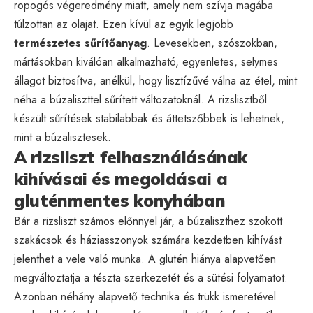
ropogós végeredmény miatt, amely nem szívja magába
túlzottan az olajat. Ezen kívül az egyik legjobb
természetes sűrítőanyag
. Levesekben, szószokban,
mártásokban kiválóan alkalmazható, egyenletes, selymes
állagot biztosítva, anélkül, hogy lisztízűvé válna az étel, mint
néha a búzaliszttel sűrített változatoknál. A rizslisztből
készült sűrítések stabilabbak és áttetszőbbek is lehetnek,
mint a búzalisztesek.
A rizsliszt felhasználásának
kihívásai és megoldásai a
gluténmentes konyhában
Bár a rizsliszt számos előnnyel jár, a búzaliszthez szokott
szakácsok és háziasszonyok számára kezdetben kihívást
jelenthet a vele való munka. A glutén hiánya alapvetően
megváltoztatja a tészta szerkezetét és a sütési folyamatot.
Azonban néhány alapvető technika és trükk ismeretével