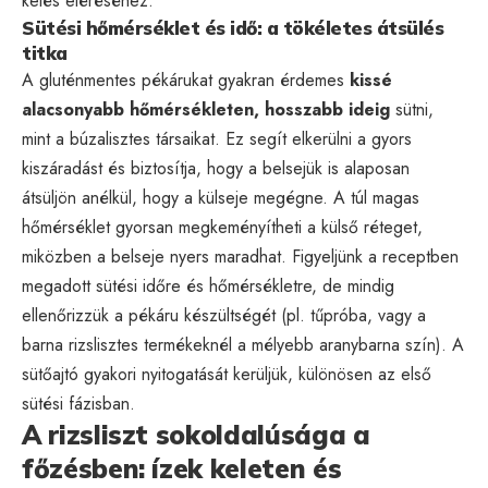
kelés eléréséhez.
Sütési hőmérséklet és idő: a tökéletes átsülés
titka
A gluténmentes pékárukat gyakran érdemes
kissé
alacsonyabb hőmérsékleten, hosszabb ideig
sütni,
mint a búzalisztes társaikat. Ez segít elkerülni a gyors
kiszáradást és biztosítja, hogy a belsejük is alaposan
átsüljön anélkül, hogy a külseje megégne. A túl magas
hőmérséklet gyorsan megkeményítheti a külső réteget,
miközben a belseje nyers maradhat. Figyeljünk a receptben
megadott sütési időre és hőmérsékletre, de mindig
ellenőrizzük a pékáru készültségét (pl. tűpróba, vagy a
barna rizslisztes termékeknél a mélyebb aranybarna szín). A
sütőajtó gyakori nyitogatását kerüljük, különösen az első
sütési fázisban.
A rizsliszt sokoldalúsága a
főzésben: ízek keleten és