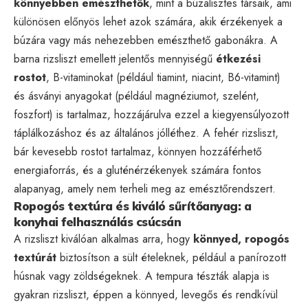
könnyebben emészthetők
, mint a búzalisztes társaik, ami
különösen előnyös lehet azok számára, akik érzékenyek a
búzára vagy más nehezebben emészthető gabonákra. A
barna rizsliszt emellett jelentős mennyiségű
étkezési
rostot
, B-vitaminokat (például tiamint, niacint, B6-vitamint)
és ásványi anyagokat (például magnéziumot, szelént,
foszfort) is tartalmaz, hozzájárulva ezzel a kiegyensúlyozott
táplálkozáshoz és az általános jólléthez. A fehér rizsliszt,
bár kevesebb rostot tartalmaz, könnyen hozzáférhető
energiaforrás, és a gluténérzékenyek számára fontos
alapanyag, amely nem terheli meg az emésztőrendszert.
Ropogós textúra és kiváló sűrítőanyag: a
konyhai felhasználás csúcsán
A rizsliszt kiválóan alkalmas arra, hogy
könnyed, ropogós
textúrát
biztosítson a sült ételeknek, például a panírozott
húsnak vagy zöldségeknek. A tempura tészták alapja is
gyakran rizsliszt, éppen a könnyed, levegős és rendkívül