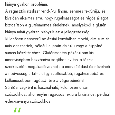
hiánya gyakori probléma.
A ragasztós rizsliszt rendkívül finom, selymes textúrájú, és
kiválóan alkalmas arra, hogy rugalmasságot és rágós állagot
biztosítson a gluténmentes ételeknek, amelyekből a glutén
hiánya miatt gyakran hiányzik ez a jellegzetesség.
Különösen népszerű az ázsiai konyhában mochi, dim sum és
más desszertek, például a japán daifuku vagy a filippínó
suman készítéséhez. Gluténmentes pékárukban kis
mennyiségben hozzáadva segíthet javítani a tészta
szerkezetét, megakadályozhatja a morzsálódást és növelheti
a nedvességtartalmat, így szaftosabbá, rugalmasabbá és
kellemesebben rágóssá téve a végeredményt.
Sűrítőanyagként is használható, különösen olyan
szószokhoz, ahol enyhe ragacsos textúra kívánatos, például
édes-savanyú szószokhoz.