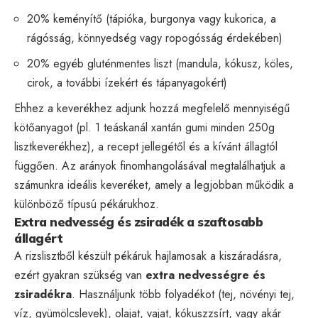
20% keményítő (tápióka, burgonya vagy kukorica, a
rágósság, könnyedség vagy ropogósság érdekében)
20% egyéb gluténmentes liszt (mandula, kókusz, köles,
cirok, a további ízekért és tápanyagokért)
Ehhez a keverékhez adjunk hozzá megfelelő mennyiségű
kötőanyagot (pl. 1 teáskanál xantán gumi minden 250g
lisztkeverékhez), a recept jellegétől és a kívánt állagtól
függően. Az arányok finomhangolásával megtalálhatjuk a
számunkra ideális keveréket, amely a legjobban működik a
különböző típusú pékárukhoz.
Extra nedvesség és zsiradék a szaftosabb
állagért
A rizslisztből készült pékáruk hajlamosak a kiszáradásra,
ezért gyakran szükség van
extra nedvességre és
zsiradékra
. Használjunk több folyadékot (tej, növényi tej,
víz, gyümölcslevek), olajat, vajat, kókuszzsírt, vagy akár