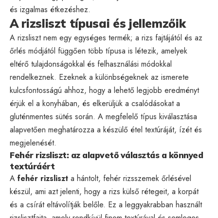
és izgalmas étkezéshez.
A rizsliszt típusai és jellemzőik
A rizsliszt nem egy egységes termék; a rizs fajtájától és az
őrlés módjától függően több típusa is létezik, amelyek
eltérő tulajdonságokkal és felhasználási módokkal
rendelkeznek. Ezeknek a különbségeknek az ismerete
kulcsfontosságú ahhoz, hogy a lehető legjobb eredményt
érjük el a konyhában, és elkerüljük a csalódásokat a
gluténmentes sütés során. A megfelelő típus kiválasztása
alapvetően meghatározza a készülő étel textúráját, ízét és
megjelenését.
Fehér rizsliszt: az alapvető választás a könnyed
textúráért
A
fehér rizsliszt
a hántolt, fehér rizsszemek őrlésével
készül, ami azt jelenti, hogy a rizs külső rétegeit, a korpát
és a csírát eltávolítják belőle. Ez a leggyakrabban használt
rizslisztfajta, amely rendkívül finom textúrával és semleges,