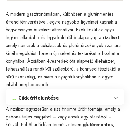
A modern gasztronómiában, különösen a gluténmentes
étrend térnyerésével, egyre nagyobb figyelmet kapnak a
hagyományos búzaliszt alternatívái. Ezek közül az egyik
legkiemelkedőbb és legsokoldalúbb alapanyag a
rizsliszt
,
amely nemcsak a cöliákiások és gluténérzékenyek számára
kínál megoldást, hanem új ízeket és textúrákat is hozhat a
konyhába. Ázsiában évezredek óta alapvető élelmiszer,
felhasználása rendkívül széleskörű, a könnyed tésztáktól a
sűrű szószokig, és mára a nyugati konyhákban is egyre
inkább meghonosodik.
Cikk áttekintése
A rizsliszt egyszerűen a rizs finomra őrölt formája, amely a
gabona teljes magjából – vagy annak egy részéből –
készül. Ebből adódóan természetesen
gluténmentes
,