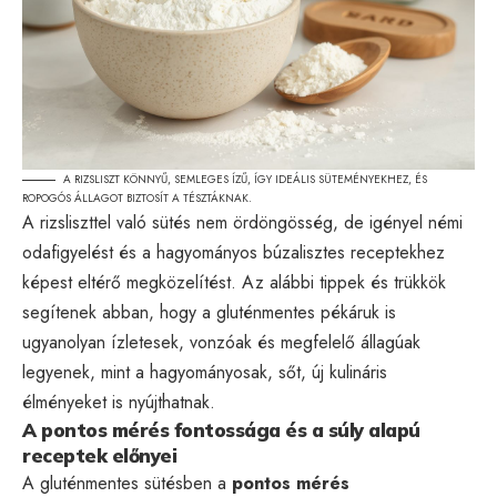
A RIZSLISZT KÖNNYŰ, SEMLEGES ÍZŰ, ÍGY IDEÁLIS SÜTEMÉNYEKHEZ, ÉS
ROPOGÓS ÁLLAGOT BIZTOSÍT A TÉSZTÁKNAK.
A rizsliszttel való sütés nem ördöngösség, de igényel némi
odafigyelést és a hagyományos búzalisztes receptekhez
képest eltérő megközelítést. Az alábbi tippek és trükkök
segítenek abban, hogy a gluténmentes pékáruk is
ugyanolyan ízletesek, vonzóak és megfelelő állagúak
legyenek, mint a hagyományosak, sőt, új kulináris
élményeket is nyújthatnak.
A pontos mérés fontossága és a súly alapú
receptek előnyei
A gluténmentes sütésben a
pontos mérés