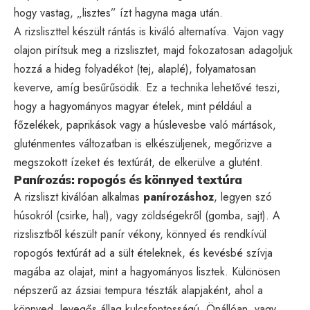
hogy vastag, „lisztes” ízt hagyna maga után.
A rizsliszttel készült rántás is kiváló alternatíva. Vajon vagy
olajon pirítsuk meg a rizslisztet, majd fokozatosan adagoljuk
hozzá a hideg folyadékot (tej, alaplé), folyamatosan
keverve, amíg besűrűsödik. Ez a technika lehetővé teszi,
hogy a hagyományos magyar ételek, mint például a
főzelékek, paprikások vagy a húslevesbe való mártások,
gluténmentes változatban is elkészüljenek, megőrizve a
megszokott ízeket és textúrát, de elkerülve a glutént.
Panírozás: ropogós és könnyed textúra
A rizsliszt kiválóan alkalmas
panírozáshoz
, legyen szó
húsokról (csirke, hal), vagy zöldségekről (gomba, sajt). A
rizslisztből készült panír vékony, könnyed és rendkívül
ropogós textúrát ad a sült ételeknek, és kevésbé szívja
magába az olajat, mint a hagyományos lisztek. Különösen
népszerű az ázsiai tempura tészták alapjaként, ahol a
könnyed, levegős állag kulcsfontosságú. Önállóan, vagy