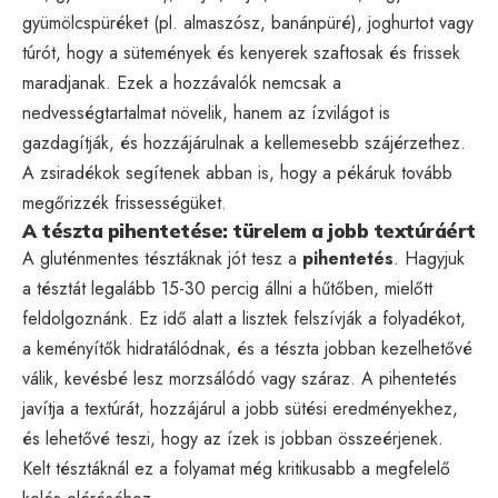
gyümölcspüréket (pl. almaszósz, banánpüré), joghurtot vagy
túrót, hogy a sütemények és kenyerek szaftosak és frissek
maradjanak. Ezek a hozzávalók nemcsak a
nedvességtartalmat növelik, hanem az ízvilágot is
gazdagítják, és hozzájárulnak a kellemesebb szájérzethez.
A zsiradékok segítenek abban is, hogy a pékáruk tovább
megőrizzék frissességüket.
A tészta pihentetése: türelem a jobb textúráért
A gluténmentes tésztáknak jót tesz a
pihentetés
. Hagyjuk
a tésztát legalább 15-30 percig állni a hűtőben, mielőtt
feldolgoznánk. Ez idő alatt a lisztek felszívják a folyadékot,
a keményítők hidratálódnak, és a tészta jobban kezelhetővé
válik, kevésbé lesz morzsálódó vagy száraz. A pihentetés
javítja a textúrát, hozzájárul a jobb sütési eredményekhez,
és lehetővé teszi, hogy az ízek is jobban összeérjenek.
Kelt tésztáknál ez a folyamat még kritikusabb a megfelelő