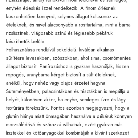
enyhén édeskés ízzel rendelkezik. A finom őrlésnek
köszönhetően könnyed, selymes állagot kölcsönöz az
ételeknek, és mivel alacsonyabb a rosttartalma, mint a barna
rizslisztnek, világosabb színű és légiesebb pékáruk
készíthetők belőle.
Felhasználása rendkívül sokoldalú: kiválóan alkalmas
sűrítésre levesekben, szószokban, ahol sima, csomómentes
állagot biztosít. Panírozáshoz is gyakran használják, hiszen
ropogós, aranybarna kérget biztosít a sült ételeknek,
anélkül, hogy nehéz vagy olajos érzetet hagyna.
Süteményekben, palacsintákban és tésztákban is megállja a
helyét, különösen akkor, ha enyhe, semleges ízre és lágy
textúrára törekszünk. Fontos azonban megjegyezni, hogy a
glutén hiánya miatt önmagában használva a pékáruk könnyen
morzsálódóvá és szárazzá válhatnak, ezért gyakran más
lisztekkel és kötőanyagokkal kombinálják a kívánt szerkezet