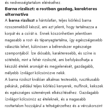
és nedvességtartalom eléréséhez.
Barna rizsliszt: a rostban gazdag, karakteres
alternatíva
A
barna rizsliszt
a hántolatlan, teljes kiőrlésű barna
rizsszemekből készül, ami azt jelenti, hogy tartalmazza a
korpát és a csírát is. Ennek köszönhetően jelentősen
magasabb a rost- és tápanyagtartalma, így egészségesebb
választás lehet, különösen a bélrendszer egészsége
szempontjából. Íze diósabb, karakteresebb, és színe is
sötétebb, mint a fehér rizsliszté, ami befolyásolhatja a
készülő ételek aromáját és megjelenését, gazdagabb,
mélyebb ízvilágot kölcsönözve nekik.
A barna rizsliszt kiválóan alkalmas testesebb, rusztikusabb
pékáruk, például teljes kiőrlésű kenyerek, muffinok, kekszek
és egészséges sütemények elkészítéséhez. Gazdagabb
ízvilágot kölcsönöz az ételeknek, és a magasabb
rosttartalom hozzájárul a teltségérzethez és a vércukorszint