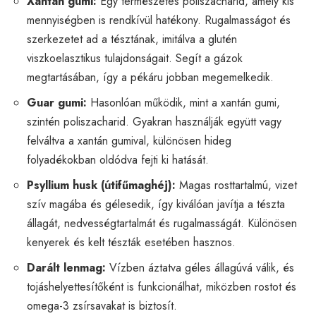
Xantán gumi:
Egy természetes poliszacharid, amely kis
mennyiségben is rendkívül hatékony. Rugalmasságot és
szerkezetet ad a tésztának, imitálva a glutén
viszkoelasztikus tulajdonságait. Segít a gázok
megtartásában, így a pékáru jobban megemelkedik.
Guar gumi:
Hasonlóan működik, mint a xantán gumi,
szintén poliszacharid. Gyakran használják együtt vagy
felváltva a xantán gumival, különösen hideg
folyadékokban oldódva fejti ki hatását.
Psyllium husk (útifűmaghéj):
Magas rosttartalmú, vizet
szív magába és gélesedik, így kiválóan javítja a tészta
állagát, nedvességtartalmát és rugalmasságát. Különösen
kenyerek és kelt tészták esetében hasznos.
Darált lenmag:
Vízben áztatva géles állagúvá válik, és
tojáshelyettesítőként is funkcionálhat, miközben rostot és
omega-3 zsírsavakat is biztosít.