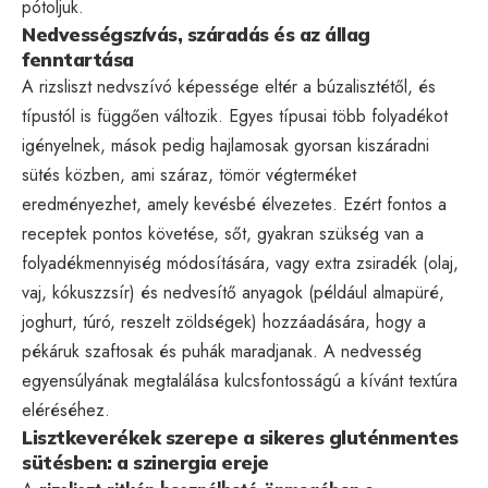
pótoljuk.
Nedvességszívás, száradás és az állag
fenntartása
A rizsliszt nedvszívó képessége eltér a búzalisztétől, és
típustól is függően változik. Egyes típusai több folyadékot
igényelnek, mások pedig hajlamosak gyorsan kiszáradni
sütés közben, ami száraz, tömör végterméket
eredményezhet, amely kevésbé élvezetes. Ezért fontos a
receptek pontos követése, sőt, gyakran szükség van a
folyadékmennyiség módosítására, vagy extra zsiradék (olaj,
vaj, kókuszzsír) és nedvesítő anyagok (például almapüré,
joghurt, túró, reszelt zöldségek) hozzáadására, hogy a
pékáruk szaftosak és puhák maradjanak. A nedvesség
egyensúlyának megtalálása kulcsfontosságú a kívánt textúra
eléréséhez.
Lisztkeverékek szerepe a sikeres gluténmentes
sütésben: a szinergia ereje