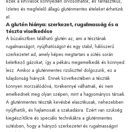
ezek a kihívások könnyedén orvosolhatók, és fantasztikus,
ízletes és megfelelő állagú gluténmentes ételeket érhetünk
el.
A glutén hiánya: szerkezet, rugalmasság és a
tészta viselkedése
A búzalisztben található glutén az, ami a tésztának
rugalmasságot, nyújthatóságot és egy stabil, hálószerű
szerkezetet ad, amely képes megtartani a sütés során
keletkező gázokat, így a pékáru megemelkedik és könnyed
lesz. Amikor a gluténmentes rizsliszttel dolgozunk, ez a
tulajdonság hiányzik. Ennek következtében a tészták
könnyen morzsálódóvá, törékennyé válhatnak, és nem
emelkednek meg olyan szépen, mint a hagyományos társaik.
A gluténmentes tészták kevésbé elasztikusak, nehezebben
nyújthatók, és hajlamosak a szakadásra. Ezért van szükség
kiegészítőkre és speciális technikákra a gluténmentes
sütésben, hogy a hiányzó szerkezetet és rugalmasságot