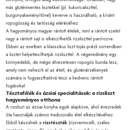
más gluténmentes lisztekkel (pl. kukoricaliszttel,
burgonyakeményítővel) keverve is használható, a kívánt
ropogósság és tartósság eléréséhez.
A hagyományos magyar rántott ételek, mint a rántott szelet
vagy a rántott sajt is elkészíthetők rizsliszttel panírozva.
Ebben az esetben a klasszikus liszt-tojás-prézli sorrendben
a lisztet helyettesíthetjük rizsliszttel. A végeredmény egy
könnyedebb, de mégis élvezetesen ropogós bunda lesz,
amely nem nehezíti el az ételt, és gluténérzékenyek
számára is fogyaszthatóvá teszi a kedvenc rántott
fogásokat.
Tésztafélék és ázsiai specialitások: a rizsliszt
hagyományos otthona
A rizsliszt az ázsiai konyha egyik alapköve, ahol évezredek
óta használják számos tradicionális étel elkészítéséhez.
Ebből készülnek a
rizstészták
(rizsvermicelli, széles