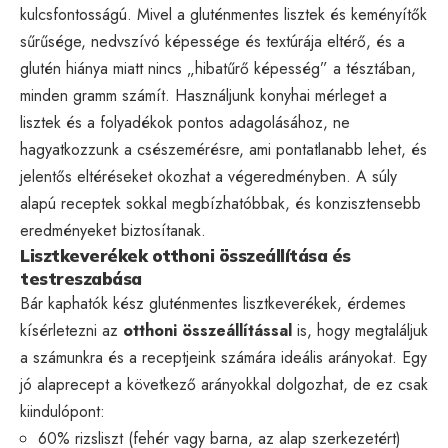
kulcsfontosságú. Mivel a gluténmentes lisztek és keményítők
sűrűsége, nedvszívó képessége és textúrája eltérő, és a
glutén hiánya miatt nincs „hibatűrő képesség” a tésztában,
minden gramm számít. Használjunk konyhai mérleget a
lisztek és a folyadékok pontos adagolásához, ne
hagyatkozzunk a csészemérésre, ami pontatlanabb lehet, és
jelentős eltéréseket okozhat a végeredményben. A súly
alapú receptek sokkal megbízhatóbbak, és konzisztensebb
eredményeket biztosítanak.
Lisztkeverékek otthoni összeállítása és
testreszabása
Bár kaphatók kész gluténmentes lisztkeverékek, érdemes
kísérletezni az
otthoni összeállítással
is, hogy megtaláljuk
a számunkra és a receptjeink számára ideális arányokat. Egy
jó alaprecept a következő arányokkal dolgozhat, de ez csak
kiindulópont:
60% rizsliszt (fehér vagy barna, az alap szerkezetért)