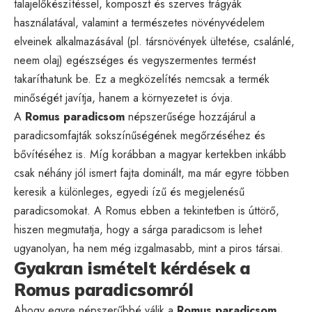
talajelőkészítéssel, komposzt és szerves trágyák
használatával, valamint a természetes növényvédelem
elveinek alkalmazásával (pl. társnövények ültetése, csalánlé,
neem olaj) egészséges és vegyszermentes termést
takaríthatunk be. Ez a megközelítés nemcsak a termék
minőségét javítja, hanem a környezetet is óvja.
A
Romus paradicsom
népszerűsége hozzájárul a
paradicsomfajták sokszínűségének megőrzéséhez és
bővítéséhez is. Míg korábban a magyar kertekben inkább
csak néhány jól ismert fajta dominált, ma már egyre többen
keresik a különleges, egyedi ízű és megjelenésű
paradicsomokat. A Romus ebben a tekintetben is úttörő,
hiszen megmutatja, hogy a sárga paradicsom is lehet
ugyanolyan, ha nem még izgalmasabb, mint a piros társai.
Gyakran ismételt kérdések a
Romus paradicsomról
Ahogy egyre népszerűbbé válik a
Romus paradicsom
,