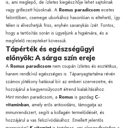
is, ami meglepő, de ízletes kiegészítője lehet sajtoknak
vagy grillezett húsoknak. A
Romus paradicsom
ecetes
felöntőben, csemege uborkához hasonlóan is eltehető, így
télen is élvezhetjük friss, enyhén savanykás ízét. Fontos,
hogy a tartósítás során is ügyeljünk a higiéniára, és a
megfelelő recepteket kövessük.
Tápérték és egészségügyi
előnyök: A sárga szín ereje
A
Romus paradicsom
nem csupán ízletes és esztétikus,
hanem rendkívül egészséges is. Tápanyagtartalma révén
számos jótékony hatással bír az emberi szervezetre, és
hozzájárul a kiegyensúlyozott étrend kialakításához.
Mint minden paradicsom, a
Romus
is gazdag
C-
vitaminban
, amely erős antioxidáns, támogatja az
immunrendszert, segíti a kollagén termelődését, és
hozzájárul a vas felszívódásához. Emellett jelentős
mennyiségű
K-vitamint
is tartalmaz, ami elengedhetetlen a