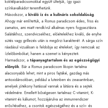
koktélparadicsomokkal együtt ültetjük, így igazi
színkavalkádot teremthetünk.
Másodszor, a
kiváló íz és a kulináris sokoldalúság
.
Ahogy már említettük, a Romus paradicsom édes, friss és
zamatos, ami miatt rendkívül alkalmas nyers fogyasztásra.
Salátákhoz, szendvicsekhez, előételekhez kiváló, de enyhe
sütés vagy grillezés után is megőrzi karakterét. A sárga szín
ráadásul vizuálisan is feldobja az ételeket, így nemcsak az
ízlelőbimbókat, hanem a szemet is kényezteti.
Harmadszor, a
tápanyagtartalom és az egészségügyi
előnyök
. Bár a Romus paradicsom likopin tartalma
alacsonyabb lehet, mint a piros fajtáké, gazdag más
antioxidánsokban, például a luteinben és zeaxantinban,
amelyek jótékony hatással vannak a látásra és a sejtek
védelmére. Emellett bőségesen tartalmaz C-vitamint, K-
vitamint és káliumot, hozzájárulva az immunrendszer
erősítéséhez, a csontok egészségéhez és a szív- és