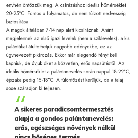
enyhén öntözzük meg. A csírázáshoz ideális hőmérséklet
20-25°C. Fontos a folyamatos, de nem túlzott nedvesség
biztosítása.
A magok általában 7-14 nap alatt kicsíráznak. Amint
megjelennek az első igazi levelek (nem a sziklevelek), a kis
palántákat átültethetjük nagyobb edényekbe, ez az
úgynevezett pikírozás. Ekkor már elegendő fényt kell
kapniuk, de óvjuk őket a közvetlen, erős napsütéstől. Az
ideális hőmérséklet a palántanevelés során nappal 18-22°C,
éjszaka pedig 15-18°C. A túlöntözést kerüljük, de a talaj
sose száradjon ki teljesen.
A sikeres paradicsomtermesztés
alapja a gondos palántanevelés:
erős, egészséges növények nélkül
nincs bőséges termés.