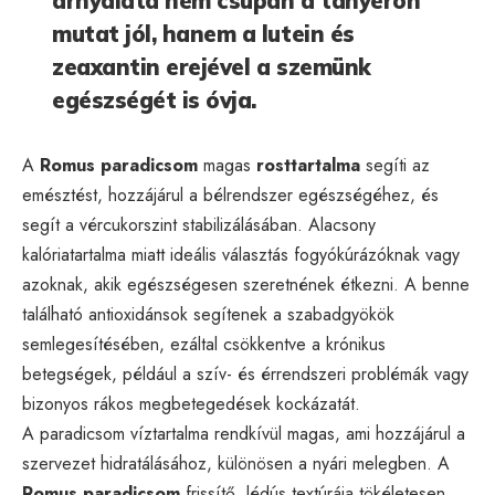
árnyalata nem csupán a tányéron
mutat jól, hanem a lutein és
zeaxantin erejével a szemünk
egészségét is óvja.
A
Romus paradicsom
magas
rosttartalma
segíti az
emésztést, hozzájárul a bélrendszer egészségéhez, és
segít a vércukorszint stabilizálásában. Alacsony
kalóriatartalma miatt ideális választás fogyókúrázóknak vagy
azoknak, akik egészségesen szeretnének étkezni. A benne
található antioxidánsok segítenek a szabadgyökök
semlegesítésében, ezáltal csökkentve a krónikus
betegségek, például a szív- és érrendszeri problémák vagy
bizonyos rákos megbetegedések kockázatát.
A paradicsom víztartalma rendkívül magas, ami hozzájárul a
szervezet hidratálásához, különösen a nyári melegben. A
Romus paradicsom
frissítő, lédús textúrája tökéletesen