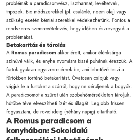
problémák a paradicsomvész, lisztharmat, levéltetvek,
tripszek. Bio módszerekkel (pl. csalánlé, neem olaj) vagy
szükség esetén kémiai szerekkel védekezhetünk. Fontos a
rendszeres szemrevételezés, hogy időben észrevegyük a
problémákat.
Betakarítás és tárolás
A
Romus paradicsom
akkor érett, amikor élénksárga
színűvé válik, és enyhe nyomásra kissé puhának érezzük. A
fürtök gyakran egyszerre érnek be, ami lehetővé teszi a
fürtökben történő betakarítást. Óvatosan csípjük vagy
vágjuk le a fürtöket a szárról, hogy ne sérüljenek a bogyók.
A paradicsomot a szüret után szobahőmérsékleten tároljuk,
hűtőbe téve elveszítheti ízét és állagát. Legjobb frissen
fogyasztani, de rövid ideig (néhány napig) eltartható.
A Romus paradicsom a
konyhában: Sokoldalú
felhasználási lehetőségek