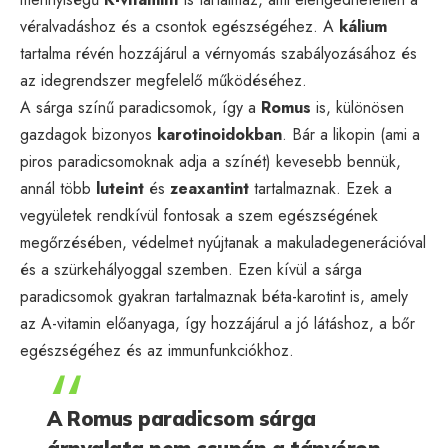
véralvadáshoz és a csontok egészségéhez. A
kálium
tartalma révén hozzájárul a vérnyomás szabályozásához és
az idegrendszer megfelelő működéséhez.
A sárga színű paradicsomok, így a
Romus
is, különösen
gazdagok bizonyos
karotinoidokban
. Bár a likopin (ami a
piros paradicsomoknak adja a színét) kevesebb bennük,
annál több
luteint
és
zeaxantint
tartalmaznak. Ezek a
vegyületek rendkívül fontosak a szem egészségének
megőrzésében, védelmet nyújtanak a makuladegenerációval
és a szürkehályoggal szemben. Ezen kívül a sárga
paradicsomok gyakran tartalmaznak béta-karotint is, amely
az A-vitamin előanyaga, így hozzájárul a jó látáshoz, a bőr
egészségéhez és az immunfunkciókhoz.
A Romus paradicsom sárga