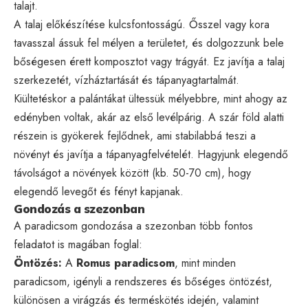
talajt.
A talaj előkészítése kulcsfontosságú. Ősszel vagy kora
tavasszal ássuk fel mélyen a területet, és dolgozzunk bele
bőségesen érett komposztot vagy trágyát. Ez javítja a talaj
szerkezetét, vízháztartását és tápanyagtartalmát.
Kiültetéskor a palántákat ültessük mélyebbre, mint ahogy az
edényben voltak, akár az első levélpárig. A szár föld alatti
részein is gyökerek fejlődnek, ami stabilabbá teszi a
növényt és javítja a tápanyagfelvételét. Hagyjunk elegendő
távolságot a növények között (kb. 50-70 cm), hogy
elegendő levegőt és fényt kapjanak.
Gondozás a szezonban
A paradicsom gondozása a szezonban több fontos
feladatot is magában foglal:
Öntözés:
A
Romus paradicsom
, mint minden
paradicsom, igényli a rendszeres és bőséges öntözést,
különösen a virágzás és terméskötés idején, valamint