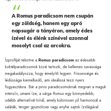
A Romus paradicsom nem csupán
egy zöldség, hanem egy apró
napsugár a tányéron, amely édes
ízével és élénk színével azonnal
mosolyt csal az arcokra.
Ízprofilját tekintve a
Romus paradicsom
az édesebb
koktélparadicsomok közé tartozik, de kellemes savassága
megakadályozza, hogy émelyítő legyen. Frissessége és
lédússága kiemelkedő, ami ideálissá teszi nyers
fogyasztásra. Bár a piros paradicsomoknak megvan a maguk
intenzív, umami íze, a sárga Romus egy könnyedebb,
üdébb alternatívát kínál, amely különösen jól harmonizál a
saláták, tenger gyümölcsei vagy enyhe sajtok ízvilágával.