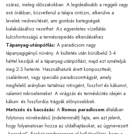
száraz, meleg időszakokban. A legideálisabb a reggeli vagy
esti órákban, közvetlenül a talajra öntözni, elkerülve a
levelek nedvesítését, ami gombás betegségek
kialakulásához vezethet. Az egyenletes vízellátás
kulcsfontosságú a termésrepedés elkerüléséhez.
Tápanyag-utánpótlás:
A paradicsom nagy
tápanyagigényű növény. A kiültetés után körülbelül 3-4
héttel kezdjük el a tápanyag-utánpótlást, majd ezt ismételjük
meg 2-3 hetente. Használhatunk érett komposztteát,
csalánlevet, vagy speciális paradicsomtrágyát, amely
megfelelő arányban tartalmaz nitrogént, foszfort és káliumot,
valamint mikroelemeket. A virágzás és terméskötés idején a
kálium- és foszfordús trágyák előnyösebbek.
Metszés és kacsázás:
A
Romus paradicsom
általában
folytonos növekedésű (indeterminált) fajta, ami azt jelenti,
hogy folyamatosan hozza az oldalhajtásokat, az úgynevezett
„kacsokat”. Ezeket rendszeresen el kell távolítani, hogy a