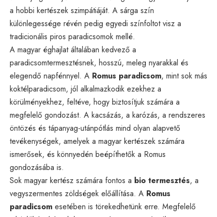
a hobbi kertészek szimpátiáját. A sárga szín
különlegessége révén pedig egyedi színfoltot visz a
tradicionális piros paradicsomok mellé.
A magyar éghajlat általában kedvező a
paradicsomtermesztésnek, hosszú, meleg nyarakkal és
elegendő napfénnyel. A
Romus paradicsom
, mint sok más
koktélparadicsom, jól alkalmazkodik ezekhez a
körülményekhez, feltéve, hogy biztosítjuk számára a
megfelelő gondozást. A kacsázás, a karózás, a rendszeres
öntözés és tápanyag-utánpótlás mind olyan alapvető
tevékenységek, amelyek a magyar kertészek számára
ismerősek, és könnyedén beépíthetők a Romus
gondozásába is.
Sok magyar kertész számára fontos a
bio termesztés
, a
vegyszermentes zöldségek előállítása. A
Romus
paradicsom
esetében is törekedhetünk erre. Megfelelő