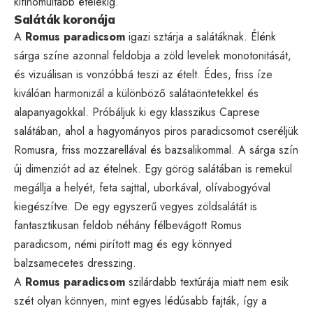
kifinomultabb ételekig.
Saláták koronája
A
Romus paradicsom
igazi sztárja a salátáknak. Élénk
sárga színe azonnal feldobja a zöld levelek monotonitását,
és vizuálisan is vonzóbbá teszi az ételt. Édes, friss íze
kiválóan harmonizál a különböző salátaöntetekkel és
alapanyagokkal. Próbáljuk ki egy klasszikus Caprese
salátában, ahol a hagyományos piros paradicsomot cseréljük
Romusra, friss mozzarellával és bazsalikommal. A sárga szín
új dimenziót ad az ételnek. Egy görög salátában is remekül
megállja a helyét, feta sajttal, uborkával, olívabogyóval
kiegészítve. De egy egyszerű vegyes zöldsalátát is
fantasztikusan feldob néhány félbevágott Romus
paradicsom, némi pirított mag és egy könnyed
balzsamecetes dresszing.
A
Romus paradicsom
szilárdabb textúrája miatt nem esik
szét olyan könnyen, mint egyes lédúsabb fajták, így a