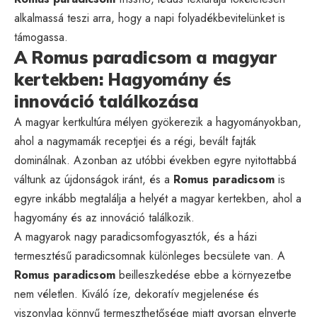
alkalmassá teszi arra, hogy a napi folyadékbevitelünket is
támogassa.
A Romus paradicsom a magyar
kertekben: Hagyomány és
innováció találkozása
A magyar kertkultúra mélyen gyökerezik a hagyományokban,
ahol a nagymamák receptjei és a régi, bevált fajták
dominálnak. Azonban az utóbbi években egyre nyitottabbá
váltunk az újdonságok iránt, és a
Romus paradicsom
is
egyre inkább megtalálja a helyét a magyar kertekben, ahol a
hagyomány és az innováció találkozik.
A magyarok nagy paradicsomfogyasztók, és a házi
termesztésű paradicsomnak különleges becsülete van. A
Romus paradicsom
beilleszkedése ebbe a környezetbe
nem véletlen. Kiváló íze, dekoratív megjelenése és
viszonylag könnyű termeszthetősége miatt gyorsan elnyerte