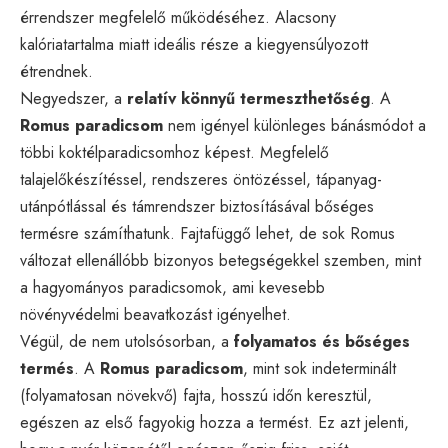
érrendszer megfelelő működéséhez. Alacsony
kalóriatartalma miatt ideális része a kiegyensúlyozott
étrendnek.
Negyedszer, a
relatív könnyű termeszthetőség
. A
Romus paradicsom
nem igényel különleges bánásmódot a
többi koktélparadicsomhoz képest. Megfelelő
talajelőkészítéssel, rendszeres öntözéssel, tápanyag-
utánpótlással és támrendszer biztosításával bőséges
termésre számíthatunk. Fajtafüggő lehet, de sok Romus
változat ellenállóbb bizonyos betegségekkel szemben, mint
a hagyományos paradicsomok, ami kevesebb
növényvédelmi beavatkozást igényelhet.
Végül, de nem utolsósorban, a
folyamatos és bőséges
termés
. A
Romus paradicsom
, mint sok indeterminált
(folyamatosan növekvő) fajta, hosszú időn keresztül,
egészen az első fagyokig hozza a termést. Ez azt jelenti,