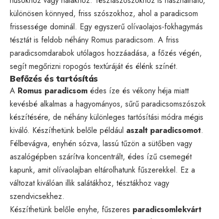
húsokhoz vagy halakhoz. Tésztaszószokhoz is használható,
különösen könnyed, friss szószokhoz, ahol a paradicsom
frissessége dominál. Egy egyszerű olívaolajos-fokhagymás
tésztát is feldob néhány Romus paradicsom. A friss
paradicsomdarabok utólagos hozzáadása, a főzés végén,
segít megőrizni ropogós textúráját és élénk színét.
Befőzés és tartósítás
A
Romus paradicsom
édes íze és vékony héja miatt
kevésbé alkalmas a hagyományos, sűrű paradicsomszószok
készítésére, de néhány különleges tartósítási módra mégis
kiváló. Készíthetünk belőle például
aszalt paradicsomot
.
Félbevágva, enyhén sózva, lassú tűzön a sütőben vagy
aszalógépben szárítva koncentrált, édes ízű csemegét
kapunk, amit olívaolajban eltárolhatunk fűszerekkel. Ez a
változat kiválóan illik salátákhoz, tésztákhoz vagy
szendvicsekhez.
Készíthetünk belőle enyhe, fűszeres
paradicsomlekvárt