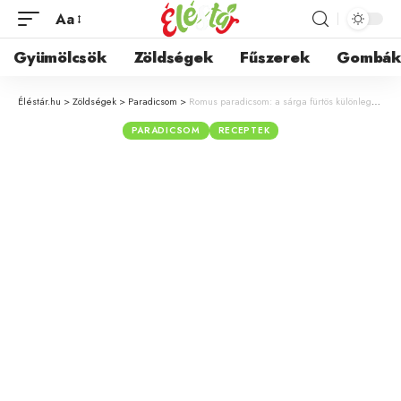
Aa
Gyümölcsök
Zöldségek
Fűszerek
Gombá
Éléstár.hu
>
Zöldségek
>
Paradicsom
>
Romus paradicsom: a sárga fürtös különlegesség, ami feldobja a salátákat
PARADICSOM
RECEPTEK