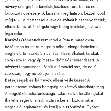
növény energiáját a termésfejlesztésre fordítsa, és ne a
lombozat növelésére. A kacsákat még fiatalon, kézzel tőből
csípjük ki. A metszéssel a levelek számát is szabályozhatjuk,
eltávolítva az alsó, sárguló vagy beteg leveleket, javítva a
légáramlást.
Karózás/támrendszer:
Mivel a Romus paradicsom
bőségesen terem és magasra nőhet, elengedhetetlen a
megfelelő támaszték biztosítása. Használhatunk karókat,
spirálkarókat, vagy építhetünk dróthálós támrendszert. A
növényt folyamatosan kössük a támasztékhoz, de ne túl
szorosan, hogy ne sérüljön a szára.
Betegségek és kártevők elleni védekezés:
A
paradicsomot számos betegség és kártevő támadhatja meg.
A megelőzés kulcsfontosságú: válasszunk ellenálló fajtákat
(ha lehetséges), tartsuk tisztán a kertet, biztosítsuk a
megfelelő légáramlást, és kerüljük a túlöntözést. Gyakori