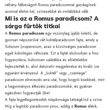
néhány félbevágott Romus paradicsommal gazdagítunk:
azonnal életre kel, színesebbé és invitálóbbá válik.
Mi is az a Romus paradicsom? A
sárga fürtök titkai
A
Romus paradicsom
egy viszonylag újabb keletű, de
gyorsan népszerűvé vált koktélparadicsom fajta, amely a
Solanum lycopersicum
, azaz a közönséges paradicsom
egyik különleges változata. Ezt a fajtát elsősorban a friss
fogyasztásra, különösen salátákba és előételekbe
fejlesztették ki, ahol dekoratív megjelenése és kiváló íze
egyaránt érvényesül. A „koktél” vagy „csemege”
paradicsom elnevezés arra utal, hogy bogyói kisebbek, mint
a hagyományos étkezési paradicsomoké, és gyakran
egészben fogyasztják őket.
A fajta legjellegzetesebb tulajdonsága kétségkívül a színe.
Míg a legtöbb paradicsom piros, addig a
Romus
élénk,