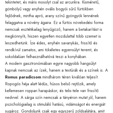
tekintetet, és máris mosolyt csal az arcunkra. Kisméretű,
gömbölyű vagy enyhén ovális bogyói sűrű fürtökben
fejlődnek, mintha apró, arany színű gyöngyök lennének
felaggatva a növény ágaira. Ez a fürtös növekedési forma
nemcsak esztétikailag lenyűgöző, hanem a betakarítást is
megkönnyíti, hiszen egyetlen mozdulattal több szemet is
leszedhetünk. Íze édes, enyhén savanykás, frissítő és
rendkívül zamatos, ami tökéletes egyensúlyt teremt, és
sokoldalúan felhasználhatóvá teszi a konyhában.
A modern gasztronómiában egyre nagyobb hangsúlyt
kapnak nemcsak az ízek, hanem a textúrák és a színek is. A
Romus paradicsom
mindhárom téren kiválóan teljesít.
Ropogós héja alatt lédús, húsos belső rejtőzik, amely
kellemesen roppan harapáskor, és telis-tele van frissítő
nedvvel. A sárga szín nemcsak a tányéron mutat jól, hanem
pszichológiailag is stimuláló hatású, vidámságot és energiát
sugároz. Gondoljunk csak egy egyszerű zöldsalátára, amit