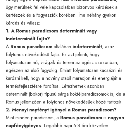
úgy merülnek fel vele kapcsolatban bizonyos kérdések a
kertészek és a fogyasztók körében. Íme néhány gyakori
kérdés és válasz:
1. A Romus paradicsom determinált vagy
indeterminált fajta?
A
Romus paradicsom
általában
indeterminált
, azaz
folytonos növekedésű fajta. Ez azt jelenti, hogy
folyamatosan nő, virágzik és terem az egész szezonban,
egészen az első fagyokig. Emiatt folyamatosan kacsázni és
karózni kell, hogy a növény stabil maradjon és energiáját a
termésfejlesztésre fordítsa. Létezhetnek azonban
determinált (bokor) típusú sárga koktélparadicsomok is, de a
Romus jellemzően a folytonos növekedésűek közé tartozik.
2. Mennyi napfényt igényel a Romus paradicsom?
Mint minden paradicsom, a
Romus paradicsom
is
nagyon
napfényigényes
. Legalább napi 6-8 óra közvetlen