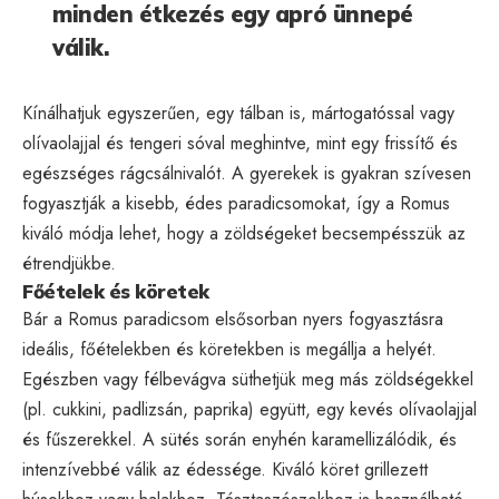
minden étkezés egy apró ünnepé
válik.
Kínálhatjuk egyszerűen, egy tálban is, mártogatóssal vagy
olívaolajjal és tengeri sóval meghintve, mint egy frissítő és
egészséges rágcsálnivalót. A gyerekek is gyakran szívesen
fogyasztják a kisebb, édes paradicsomokat, így a Romus
kiváló módja lehet, hogy a zöldségeket becsempésszük az
étrendjükbe.
Főételek és köretek
Bár a Romus paradicsom elsősorban nyers fogyasztásra
ideális, főételekben és köretekben is megállja a helyét.
Egészben vagy félbevágva süthetjük meg más zöldségekkel
(pl. cukkini, padlizsán, paprika) együtt, egy kevés olívaolajjal
és fűszerekkel. A sütés során enyhén karamellizálódik, és
intenzívebbé válik az édessége. Kiváló köret grillezett