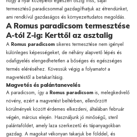
hogy a nyár közepétől egészen őszig friss, saját
termesztésű paradicsommal gazdagíthatjuk az étrendünket,
ami rendkívül gazdaságos és környezettudatos megoldás.
A Romus paradicsom termesztése
A-tól Z-ig: Kerttől az asztalig
A
Romus paradicsom
sikeres termesztése nem igényel
különleges képességeket, de néhány alapvető lépés és
odafigyelés elengedhetetlen a bőséges és egészséges
termés eléréséhez. Kövessük végig a folyamatot a
magvetéstől a betakarításig.
Magvetés és palántanevelés
A paradicsom, így a
Romus paradicsom
is, melegkedvelő
növény, ezért a magvetést beltérben, ellenőrzött
körülmények között érdemes elkezdeni, általában február
végén, március elején. Használjunk jó minőségű, steril
palántaföldet, amely laza szerkezetű és tápanyagokban
gazdag. A magokat vékonyan takarjuk be földdel, és