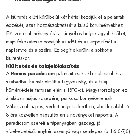
A kiültetés előtt körülbelül két héttel kezdjük el a palánták
edzését, azaz hozzászoktatását a külső körülményekhez.
Először csak néhány órára, árnyékos helyre vigyük ki őket,
majd fokozatosan növeljük az időt és az expozíciót a
napfényre és a szélre. Ez segít elkerülni a sokkot a
kiültetéskor.
Kiültetés és talajelőkészítés
A
Romus paradicsom
palántáit csak akkor ültessük ki a
szabadba, ha már elmúlt a fagyveszély, és a talaj
hőmérséklete tartósan eléri a 15°C-ot. Magyarországon ez
általában május közepére, pünkösd környékére esik.
Válasszunk napos, védett helyet a kertben, ahol legalább 6-
8 óra közvetlen napsütés éri a növényeket naponta. A
paradicsom szereti a tápanyagban gazdag, jó
vízelvezetésű, enyhén savanyú vagy semleges (pH 6,0-7,0)