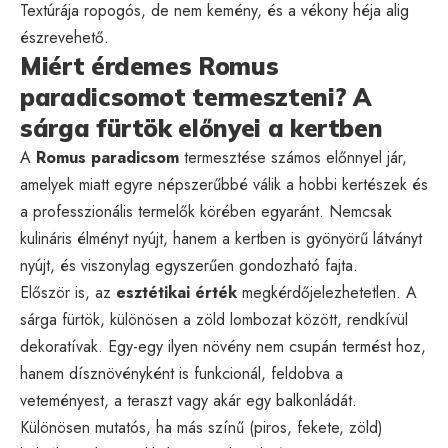
Textúrája ropogós, de nem kemény, és a vékony héja alig
észrevehető.
Miért érdemes Romus
paradicsomot termeszteni? A
sárga fürtök előnyei a kertben
A
Romus paradicsom
termesztése számos előnnyel jár,
amelyek miatt egyre népszerűbbé válik a hobbi kertészek és
a professzionális termelők körében egyaránt. Nemcsak
kulináris élményt nyújt, hanem a kertben is gyönyörű látványt
nyújt, és viszonylag egyszerűen gondozható fajta.
Először is, az
esztétikai érték
megkérdőjelezhetetlen. A
sárga fürtök, különösen a zöld lombozat között, rendkívül
dekoratívak. Egy-egy ilyen növény nem csupán termést hoz,
hanem dísznövényként is funkcionál, feldobva a
veteményest, a teraszt vagy akár egy balkonládát.
Különösen mutatós, ha más színű (piros, fekete, zöld)