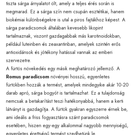
tiszta sárga árnyalatot ölt, amely a teljes érés során is
megmarad. Ez a sárga szín nem csupán esztétikai, hanem
biokémiai különbségekre is utal a piros fajtákhoz képest. A
sárga paradicsomok általában kevesebb likopint
tartalmaznak, viszont gazdagabbak más karotinoidokban,
például luteinben és zeaxantinban, amelyek szintén erős
antioxidánsok és jótékony hatással vannak az emberi
szervezetre.
A fürtös növekedés egy másik meghatározó jellemző. A
Romus paradicsom
növényei hosszú, egyenletes
fürtökben hozzák a termést, amelyek mindegyike akár 10-20
darab apró, sárga bogyót is tartalmazhat. Ez a tulajdonság
nemcsak a betakarítást teszi hatékonyabbá, hanem a kerti
látványt is gazdagítja. A fürtök gyakran egyszerre érnek be,
ami ideális a friss fogyasztásra szánt paradicsomok
esetében, hiszen egy-egy alkalommal nagyobb mennyiségű,
egyenletes érettségű termést szedhetünk le.