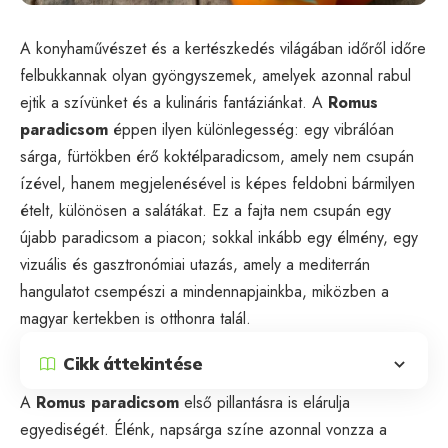
A konyhaművészet és a kertészkedés világában időről időre
felbukkannak olyan gyöngyszemek, amelyek azonnal rabul
ejtik a szívünket és a kulináris fantáziánkat. A
Romus
paradicsom
éppen ilyen különlegesség: egy vibrálóan
sárga, fürtökben érő koktélparadicsom, amely nem csupán
ízével, hanem megjelenésével is képes feldobni bármilyen
ételt, különösen a salátákat. Ez a fajta nem csupán egy
újabb paradicsom a piacon; sokkal inkább egy élmény, egy
vizuális és gasztronómiai utazás, amely a mediterrán
hangulatot csempészi a mindennapjainkba, miközben a
magyar kertekben is otthonra talál.
Cikk áttekintése
A
Romus paradicsom
első pillantásra is elárulja
egyediségét. Élénk, napsárga színe azonnal vonzza a