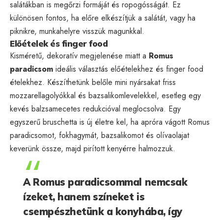
salátákban is megőrzi formáját és ropogósságát. Ez
különösen fontos, ha előre elkészítjük a salátát, vagy ha
piknikre, munkahelyre visszük magunkkal.
Előételek és finger food
Kisméretű, dekoratív megjelenése miatt a
Romus
paradicsom
ideális választás előételekhez és finger food
ételekhez. Készíthetünk belőle mini nyársakat friss
mozzarellagolyókkal és bazsalikomlevelekkel, esetleg egy
kevés balzsamecetes redukcióval meglocsolva. Egy
egyszerű bruschetta is új életre kel, ha apróra vágott Romus
paradicsomot, fokhagymát, bazsalikomot és olívaolajat
keverünk össze, majd pirított kenyérre halmozzuk.
A Romus paradicsommal nemcsak
ízeket, hanem színeket is
csempészhetünk a konyhába, így