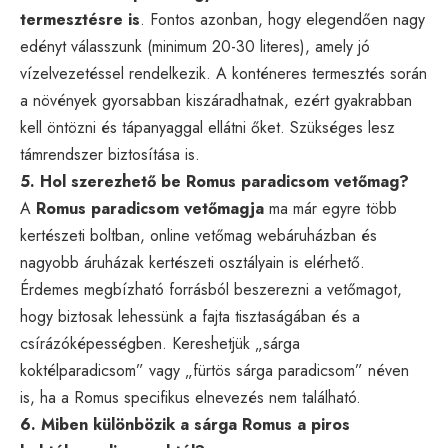
termesztésre is
. Fontos azonban, hogy elegendően nagy
edényt válasszunk (minimum 20-30 literes), amely jó
vízelvezetéssel rendelkezik. A konténeres termesztés során
a növények gyorsabban kiszáradhatnak, ezért gyakrabban
kell öntözni és tápanyaggal ellátni őket. Szükséges lesz
támrendszer biztosítása is.
5. Hol szerezhető be Romus paradicsom vetőmag?
A
Romus paradicsom vetőmagja
ma már egyre több
kertészeti boltban, online vetőmag webáruházban és
nagyobb áruházak kertészeti osztályain is elérhető.
Érdemes megbízható forrásból beszerezni a vetőmagot,
hogy biztosak lehessünk a fajta tisztaságában és a
csírázóképességben. Kereshetjük „sárga
koktélparadicsom” vagy „fürtös sárga paradicsom” néven
is, ha a Romus specifikus elnevezés nem található.
6. Miben különbözik a sárga Romus a piros