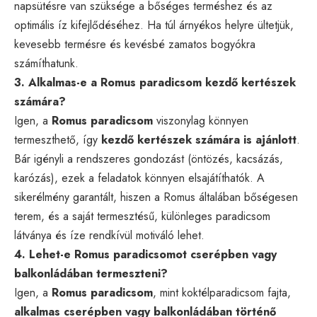
napsütésre van szüksége a bőséges terméshez és az
optimális íz kifejlődéséhez. Ha túl árnyékos helyre ültetjük,
kevesebb termésre és kevésbé zamatos bogyókra
számíthatunk.
3. Alkalmas-e a Romus paradicsom kezdő kertészek
számára?
Igen, a
Romus paradicsom
viszonylag könnyen
termeszthető, így
kezdő kertészek számára is ajánlott
.
Bár igényli a rendszeres gondozást (öntözés, kacsázás,
karózás), ezek a feladatok könnyen elsajátíthatók. A
sikerélmény garantált, hiszen a Romus általában bőségesen
terem, és a saját termesztésű, különleges paradicsom
látványa és íze rendkívül motiváló lehet.
4. Lehet-e Romus paradicsomot cserépben vagy
balkonládában termeszteni?
Igen, a
Romus paradicsom
, mint koktélparadicsom fajta,
alkalmas cserépben vagy balkonládában történő