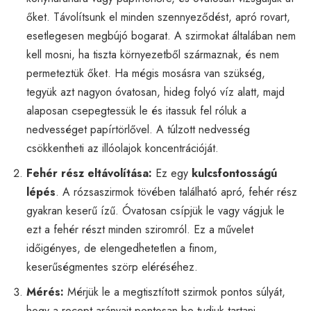
őket. Távolítsunk el minden szennyeződést, apró rovart,
esetlegesen megbújó bogarat. A szirmokat általában nem
kell mosni, ha tiszta környezetből származnak, és nem
permeteztük őket. Ha mégis mosásra van szükség,
tegyük azt nagyon óvatosan, hideg folyó víz alatt, majd
alaposan csepegtessük le és itassuk fel róluk a
nedvességet papírtörlővel. A túlzott nedvesség
csökkentheti az illóolajok koncentrációját.
Fehér rész eltávolítása:
Ez egy
kulcsfontosságú
lépés
. A rózsaszirmok tövében található apró, fehér rész
gyakran keserű ízű. Óvatosan csípjük le vagy vágjuk le
ezt a fehér részt minden sziromról. Ez a művelet
időigényes, de elengedhetetlen a finom,
keserűségmentes szörp eléréséhez.
Mérés:
Mérjük le a megtisztított szirmok pontos súlyát,
hogy a recept arányait pontosan be tudjuk tartani.