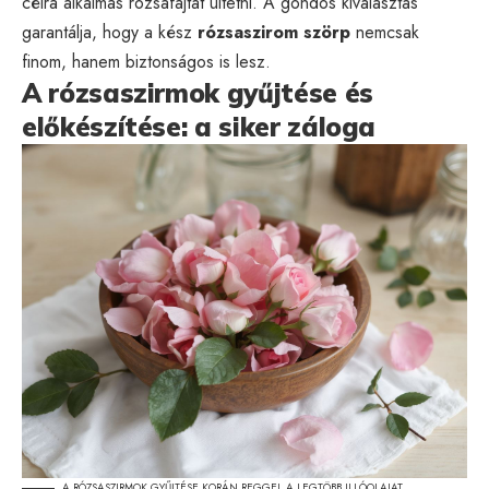
célra alkalmas rózsafajtát ültetni. A gondos kiválasztás
garantálja, hogy a kész
rózsaszirom szörp
nemcsak
finom, hanem biztonságos is lesz.
A rózsaszirmok gyűjtése és
előkészítése: a siker záloga
A RÓZSASZIRMOK GYŰJTÉSE KORÁN REGGEL A LEGTÖBB ILLÓOLAJAT