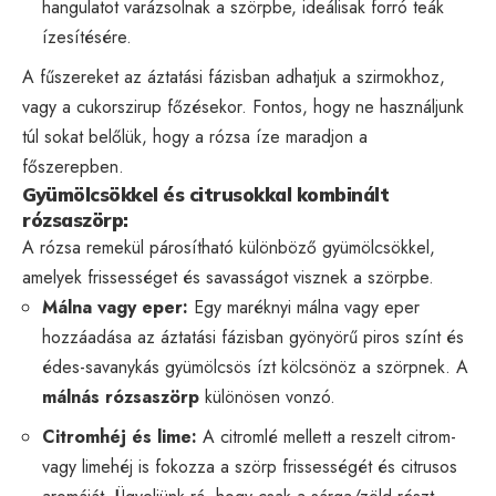
hangulatot varázsolnak a szörpbe, ideálisak forró teák
ízesítésére.
A fűszereket az áztatási fázisban adhatjuk a szirmokhoz,
vagy a cukorszirup főzésekor. Fontos, hogy ne használjunk
túl sokat belőlük, hogy a rózsa íze maradjon a
főszerepben.
Gyümölcsökkel és citrusokkal kombinált
rózsaszörp:
A rózsa remekül párosítható különböző gyümölcsökkel,
amelyek frissességet és savasságot visznek a szörpbe.
Málna vagy eper:
Egy maréknyi málna vagy eper
hozzáadása az áztatási fázisban gyönyörű piros színt és
édes-savanykás gyümölcsös ízt kölcsönöz a szörpnek. A
málnás rózsaszörp
különösen vonzó.
Citromhéj és lime:
A citromlé mellett a reszelt citrom-
vagy limehéj is fokozza a szörp frissességét és citrusos