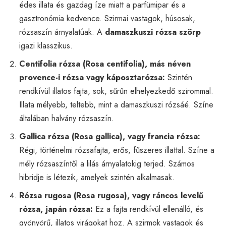
édes illata és gazdag íze miatt a parfümipar és a
gasztronómia kedvence. Szirmai vastagok, húsosak,
rózsaszín árnyalatúak. A
damaszkuszi rózsa szörp
igazi klasszikus.
Centifolia rózsa (Rosa centifolia), más néven
provence-i rózsa vagy káposztarózsa:
Szintén
rendkívül illatos fajta, sok, sűrűn elhelyezkedő szirommal.
Illata mélyebb, teltebb, mint a damaszkuszi rózsáé. Színe
általában halvány rózsaszín.
Gallica rózsa (Rosa gallica), vagy francia rózsa:
Régi, történelmi rózsafajta, erős, fűszeres illattal. Színe a
mély rózsaszíntől a lilás árnyalatokig terjed. Számos
hibridje is létezik, amelyek szintén alkalmasak.
Rózsa rugosa (Rosa rugosa), vagy ráncos levelű
rózsa, japán rózsa:
Ez a fajta rendkívül ellenálló, és
gyönyörű, illatos virágokat hoz. A szirmok vastagok és