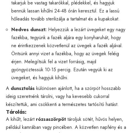
takarjuk be vastag takarókkal, plédekkel, és hagyjuk
bennük lassan kihűlni 24-48 órán keresztül. Ez a lassú
hőleadás tovább sterilizálja a tartalmat és a kupakokat.
Nedves dunszt:
Helyezzük a lezárt üvegeket egy nagy
fazékba, tegyünk a fazék aljára egy konyharuhát, hogy
ne érintkezzenek közvetlenül az üvegek a fazék aljával.
Öntsünk annyi vizet a fazékba, hogy az üvegek feléig
érjen. Melegítsük fel a vizet forrásig, majd
gyöngyöztessük 10-15 percig. Ezután vegyük ki az
üvegeket, és hagyjuk kihűlni.
A
dunsztolás
különösen ajánlott, ha a szörpöt hosszabb
ideig szeretnénk tárolni, vagy ha kevesebb cukorral
készítettük, ami csökkenti a természetes tartósító hatást.
Tárolás:
A kihűlt, lezárt
rózsaszörpöt
tároljuk sötét, hűvös helyen,
például kamrában vagy pincében. A közvetlen napfény és a