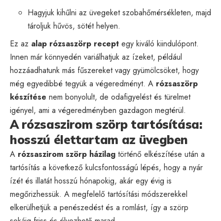
Hagyjuk kihűlni az üvegeket szobahőmérsékleten, majd
tároljuk hűvös, sötét helyen.
Ez az
alap rózsaszörp recept
egy kiváló kiindulópont.
Innen már könnyedén variálhatjuk az ízeket, például
hozzáadhatunk más fűszereket vagy gyümölcsöket, hogy
még egyedibbé tegyük a végeredményt. A
rózsaszörp
készítése
nem bonyolult, de odafigyelést és türelmet
igényel, ami a végeredményben gazdagon megtérül.
A rózsaszirom szörp tartósítása:
hosszú élettartam az üvegben
A
rózsaszirom szörp házilag
történő elkészítése után a
tartósítás a következő kulcsfontosságú lépés, hogy a nyár
ízét és illatát hosszú hónapokig, akár egy évig is
megőrizhessük. A megfelelő tartósítási módszerekkel
elkerülhetjük a penészedést és a romlást, így a szörp
sokáig friss és élvezhető marad.