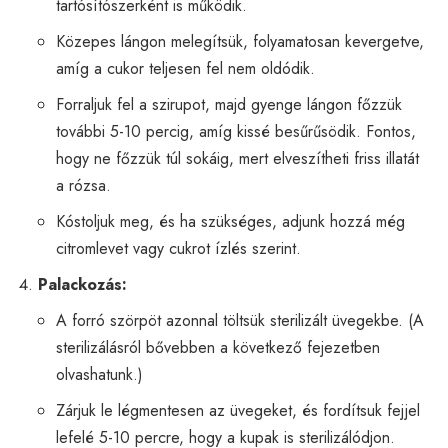
tartósítószerként is működik.
Közepes lángon melegítsük, folyamatosan kevergetve,
amíg a cukor teljesen fel nem oldódik.
Forraljuk fel a szirupot, majd gyenge lángon főzzük
további 5-10 percig, amíg kissé besűrűsödik. Fontos,
hogy ne főzzük túl sokáig, mert elveszítheti friss illatát
a rózsa.
Kóstoljuk meg, és ha szükséges, adjunk hozzá még
citromlevet vagy cukrot ízlés szerint.
Palackozás:
A forró szörpöt azonnal töltsük sterilizált üvegekbe. (A
sterilizálásról bővebben a következő fejezetben
olvashatunk.)
Zárjuk le légmentesen az üvegeket, és fordítsuk fejjel
lefelé 5-10 percre, hogy a kupak is sterilizálódjon.