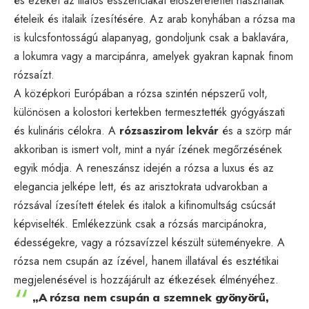
és ezeket az illatos esszenciákat előszeretettel használták
ételeik és italaik ízesítésére. Az arab konyhában a rózsa ma
is kulcsfontosságú alapanyag, gondoljunk csak a baklavára,
a lokumra vagy a marcipánra, amelyek gyakran kapnak finom
rózsaízt.
A középkori Európában a rózsa szintén népszerű volt,
különösen a kolostori kertekben termesztették gyógyászati
és kulináris célokra. A
rózsaszirom lekvár
és a szörp már
akkoriban is ismert volt, mint a nyár ízének megőrzésének
egyik módja. A reneszánsz idején a rózsa a luxus és az
elegancia jelképe lett, és az arisztokrata udvarokban a
rózsával ízesített ételek és italok a kifinomultság csúcsát
képviselték. Emlékezzünk csak a rózsás marcipánokra,
édességekre, vagy a rózsavízzel készült süteményekre. A
rózsa nem csupán az ízével, hanem illatával és esztétikai
megjelenésével is hozzájárult az étkezések élményéhez.
„A rózsa nem csupán a szemnek gyönyörű,