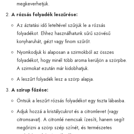
megkeverhetjük.
A rózsás folyadék leszűrése:
Az áztatási idő leteltével szűrjük le a rózsás
folyadékot. Ehhez használhatunk sűrű szövésű
konyharuhát, gézt vagy finom szűrőt.
Nyomkodjuk ki alaposan a szirmokból az összes
folyadékot, hogy minél több aroma kerüljön a szörpbe.
A szirmokat ezután már kidobhatjuk.
A leszűrt folyadék lesz a szörp alapja.
A szirup főzése:
Öntsük a leszűrt rózsás folyadékot egy tiszta lábasba.
Adjuk hozzá a kristálycukrot és a citromlevet (vagy
citromsavat). A citromlé nemcsak ízesíti, hanem segít
megőrizni a szörp szép színét, és természetes