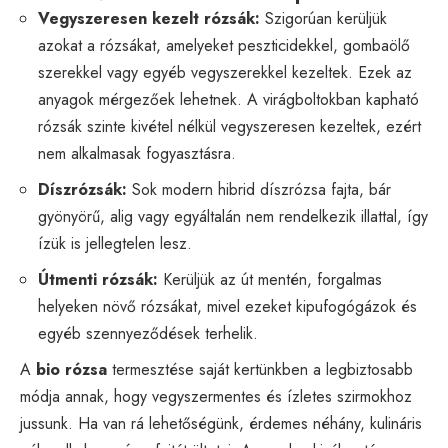
Vegyszeresen kezelt rózsák:
Szigorúan kerüljük
azokat a rózsákat, amelyeket peszticidekkel, gombaölő
szerekkel vagy egyéb vegyszerekkel kezeltek. Ezek az
anyagok mérgezőek lehetnek. A virágboltokban kapható
rózsák szinte kivétel nélkül vegyszeresen kezeltek, ezért
nem alkalmasak fogyasztásra.
Díszrózsák:
Sok modern hibrid díszrózsa fajta, bár
gyönyörű, alig vagy egyáltalán nem rendelkezik illattal, így
ízük is jellegtelen lesz.
Útmenti rózsák:
Kerüljük az út mentén, forgalmas
helyeken növő rózsákat, mivel ezeket kipufogógázok és
egyéb szennyeződések terhelik.
A
bio rózsa
termesztése saját kertünkben a legbiztosabb
módja annak, hogy vegyszermentes és ízletes szirmokhoz
jussunk. Ha van rá lehetőségünk, érdemes néhány, kulináris