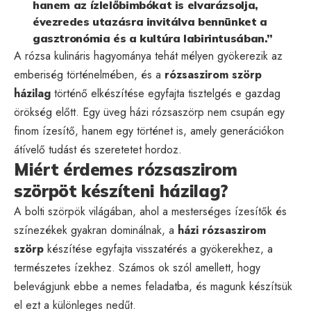
hanem az ízlelőbimbókat is elvarázsolja,
évezredes utazásra invitálva bennünket a
gasztronómia és a kultúra labirintusában.”
A rózsa kulináris hagyománya tehát mélyen gyökerezik az
emberiség történelmében, és a
rózsaszirom szörp
házilag
történő elkészítése egyfajta tisztelgés e gazdag
örökség előtt. Egy üveg házi rózsaszörp nem csupán egy
finom ízesítő, hanem egy történet is, amely generációkon
átívelő tudást és szeretetet hordoz.
Miért érdemes rózsaszirom
szörpöt készíteni házilag?
A bolti szörpök világában, ahol a mesterséges ízesítők és
színezékek gyakran dominálnak, a
házi rózsaszirom
szörp
készítése egyfajta visszatérés a gyökerekhez, a
természetes ízekhez. Számos ok szól amellett, hogy
belevágjunk ebbe a nemes feladatba, és magunk készítsük
el ezt a különleges nedűt.