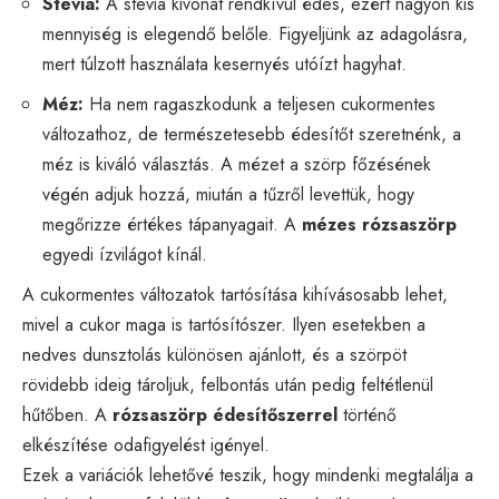
Stevia:
A stevia kivonat rendkívül édes, ezért nagyon kis
mennyiség is elegendő belőle. Figyeljünk az adagolásra,
mert túlzott használata kesernyés utóízt hagyhat.
Méz:
Ha nem ragaszkodunk a teljesen cukormentes
változathoz, de természetesebb édesítőt szeretnénk, a
méz is kiváló választás. A mézet a szörp főzésének
végén adjuk hozzá, miután a tűzről levettük, hogy
megőrizze értékes tápanyagait. A
mézes rózsaszörp
egyedi ízvilágot kínál.
A cukormentes változatok tartósítása kihívásosabb lehet,
mivel a cukor maga is tartósítószer. Ilyen esetekben a
nedves dunsztolás különösen ajánlott, és a szörpöt
rövidebb ideig tároljuk, felbontás után pedig feltétlenül
hűtőben. A
rózsaszörp édesítőszerrel
történő
elkészítése odafigyelést igényel.
Ezek a variációk lehetővé teszik, hogy mindenki megtalálja a