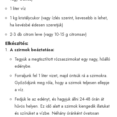
1 liter víz
1 kg kristálycukor (vagy ízlés szerint, kevesebb is lehet,
ha kevésbé édesen szeretjük)
2-3 db citrom leve (vagy 10-15 g citromsav)
Elkészítés:
A szirmok beáztatása:
Tegyük a megtisztított rózsaszirmokat egy nagy, hőálló
edénybe.
Forraljunk fel 1 liter vizet, majd öntsük rá a szirmokra.
Győződjünk meg róla, hogy a szirmok teljesen ellepje
a víz.
Fedjük le az edényt, és hagyjuk állni 24-48 órán át
hűvös helyen. Ez idő alatt a szirmok kiengedik illatukat
és színüket a vízbe. Néhány óránként óvatosan