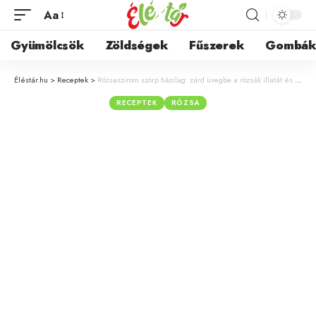
Aa
Gyümölcsök
Zöldségek
Fűszerek
Gombá
Éléstár.hu
>
Receptek
>
Rózsaszirom szörp házilag: zárd üvegbe a rózsák illatát és zamatát
RECEPTEK
RÓZSA