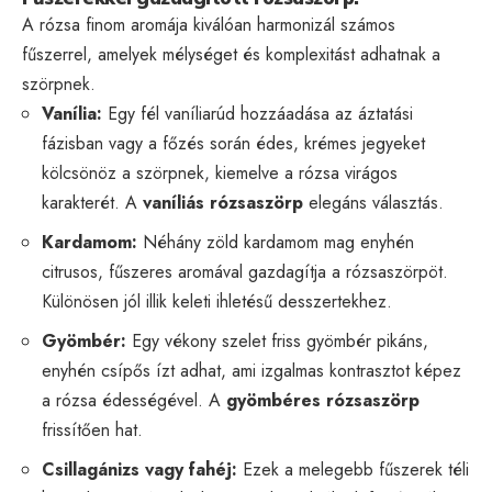
A rózsa finom aromája kiválóan harmonizál számos
fűszerrel, amelyek mélységet és komplexitást adhatnak a
szörpnek.
Vanília:
Egy fél vaníliarúd hozzáadása az áztatási
fázisban vagy a főzés során édes, krémes jegyeket
kölcsönöz a szörpnek, kiemelve a rózsa virágos
karakterét. A
vaníliás rózsaszörp
elegáns választás.
Kardamom:
Néhány zöld kardamom mag enyhén
citrusos, fűszeres aromával gazdagítja a rózsaszörpöt.
Különösen jól illik keleti ihletésű desszertekhez.
Gyömbér:
Egy vékony szelet friss gyömbér pikáns,
enyhén csípős ízt adhat, ami izgalmas kontrasztot képez
a rózsa édességével. A
gyömbéres rózsaszörp
frissítően hat.
Csillagánizs vagy fahéj:
Ezek a melegebb fűszerek téli