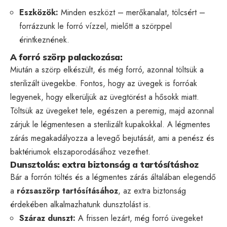
Eszközök:
Minden eszközt – merőkanalat, tölcsért –
forrázzunk le forró vízzel, mielőtt a szörppel
érintkeznének.
A forró szörp palackozása:
Miután a szörp elkészült, és még forró, azonnal töltsük a
sterilizált üvegekbe. Fontos, hogy az üvegek is forróak
legyenek, hogy elkerüljük az üvegtörést a hősokk miatt.
Töltsük az üvegeket tele, egészen a peremig, majd azonnal
zárjuk le légmentesen a sterilizált kupakokkal. A légmentes
zárás megakadályozza a levegő bejutását, ami a penész és
baktériumok elszaporodásához vezethet.
Dunsztolás: extra biztonság a tartósításhoz
Bár a forrón töltés és a légmentes zárás általában elegendő
a
rózsaszörp tartósításához
, az extra biztonság
érdekében alkalmazhatunk dunsztolást is.
Száraz dunszt:
A frissen lezárt, még forró üvegeket