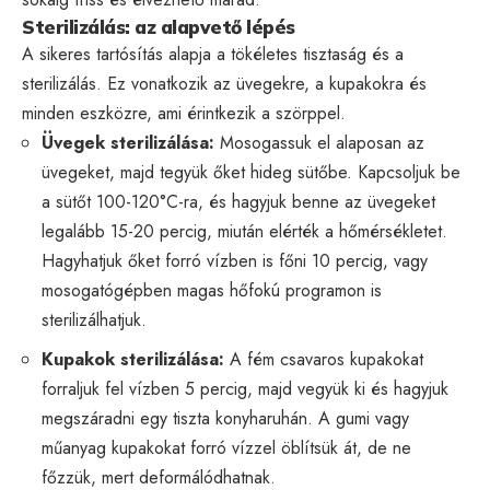
Sterilizálás: az alapvető lépés
A sikeres tartósítás alapja a tökéletes tisztaság és a
sterilizálás. Ez vonatkozik az üvegekre, a kupakokra és
minden eszközre, ami érintkezik a szörppel.
Üvegek sterilizálása:
Mosogassuk el alaposan az
üvegeket, majd tegyük őket hideg sütőbe. Kapcsoljuk be
a sütőt 100-120°C-ra, és hagyjuk benne az üvegeket
legalább 15-20 percig, miután elérték a hőmérsékletet.
Hagyhatjuk őket forró vízben is főni 10 percig, vagy
mosogatógépben magas hőfokú programon is
sterilizálhatjuk.
Kupakok sterilizálása:
A fém csavaros kupakokat
forraljuk fel vízben 5 percig, majd vegyük ki és hagyjuk
megszáradni egy tiszta konyharuhán. A gumi vagy
műanyag kupakokat forró vízzel öblítsük át, de ne
főzzük, mert deformálódhatnak.