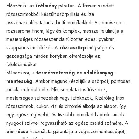
Először is, az
ízélmény
páratlan. A frissen szedett
rózsaszirmokból készült szörp illata és íze
összehasonlíthatatlan a bolti termékekkel. A természetes
rózsaaroma finom, lágy és komplex, messze felülmúlja a
mesterséges rózsaeszencia túlzottan édes, gyakran
szappanos mellékízét. A
rózsaszörp
mélysége és
gazdagsága minden kortyban elvarázsolja az
ízlelőbimbókat.
Másodszor, a
természetesség és adalékanyag-
mentesség
. Amikor magunk készítjük a szörpöt, pontosan
tudjuk, mi kerül bele. Nincsenek tartósítószerek,
mesterséges színezékek vagy ízfokozók. Kizárólag friss
rózsaszirmok, cukor, víz és citromlé alkotja az alapot, így
egy egészségesebb és tisztább terméket kapunk, amely
nyugodt szívvel fogyasztható az egész család számára. A
bio rózsa
használata garantálja a vegyszermentességet,