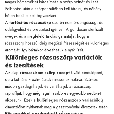
magas hőmérséklet károsíthatja a szörp színét és ízét.
Felbontás után a szörpöt hűtőben kell tárolni, és néhány
héten belül el kell fogyasztani.
A
tartósítás rózsaszörp
esetén nem ördöngösség, de
odafigyelést és precizitást igényel. A gondosan sterilizált
üvegek és a megfelelő tárolás garantálja, hogy a
rózsaszörp hosszú ideig megőrzi frissességét és különleges
aromáját, így bármikor élvezhetjük a nyár ízét.
Különleges rózsaszörp variációk
és ízesítések
Az alap
rózsaszirom szörp recept
kiváló kiindulópont,
de a kulináris kreativitásnak nincsenek határai. Számos
módon gazdagíthatjuk és variálhatjuk a rózsaszörp
ízprofilját, hogy még izgalmasabb és egyedibb nedűket
alkossunk. Ezek a
különleges rózsaszörp variációk
új
dimenziókat nyithatnak meg a gasztronómiai élvezetek terén.
Fűszerekkel gazdagított rózsaszörp: