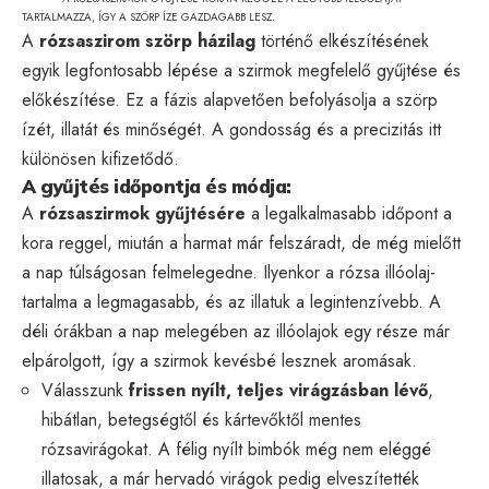
TARTALMAZZA, ÍGY A SZÖRP ÍZE GAZDAGABB LESZ.
A
rózsaszirom szörp házilag
történő elkészítésének
egyik legfontosabb lépése a szirmok megfelelő gyűjtése és
előkészítése. Ez a fázis alapvetően befolyásolja a szörp
ízét, illatát és minőségét. A gondosság és a precizitás itt
különösen kifizetődő.
A gyűjtés időpontja és módja:
A
rózsaszirmok gyűjtésére
a legalkalmasabb időpont a
kora reggel, miután a harmat már felszáradt, de még mielőtt
a nap túlságosan felmelegedne. Ilyenkor a rózsa illóolaj-
tartalma a legmagasabb, és az illatuk a legintenzívebb. A
déli órákban a nap melegében az illóolajok egy része már
elpárolgott, így a szirmok kevésbé lesznek aromásak.
Válasszunk
frissen nyílt, teljes virágzásban lévő
,
hibátlan, betegségtől és kártevőktől mentes
rózsavirágokat. A félig nyílt bimbók még nem eléggé
illatosak, a már hervadó virágok pedig elveszítették