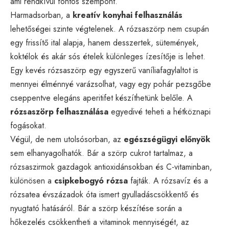
ami rendkívül fontos szempont.
Harmadsorban, a
kreatív konyhai felhasználás
lehetőségei szinte végtelenek. A rózsaszörp nem csupán
egy frissítő ital alapja, hanem desszertek, sütemények,
koktélok és akár sós ételek különleges ízesítője is lehet.
Egy kevés rózsaszörp egy egyszerű vaníliafagylaltot is
mennyei élménnyé varázsolhat, vagy egy pohár pezsgőbe
cseppentve elegáns aperitifet készíthetünk belőle. A
rózsaszörp felhasználása
egyedivé teheti a hétköznapi
fogásokat.
Végül, de nem utolsósorban, az
egészségügyi előnyök
sem elhanyagolhatók. Bár a szörp cukrot tartalmaz, a
rózsaszirmok gazdagok antioxidánsokban és C-vitaminban,
különösen a
csipkebogyó rózsa
fajták. A rózsavíz és a
rózsatea évszázadok óta ismert gyulladáscsökkentő és
nyugtató hatásáról. Bár a szörp készítése során a
hőkezelés csökkentheti a vitaminok mennyiségét, az