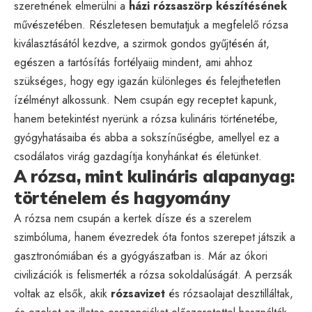
szeretnének elmerülni a
házi rózsaszörp készítésének
művészetében. Részletesen bemutatjuk a megfelelő rózsa
kiválasztásától kezdve, a szirmok gondos gyűjtésén át,
egészen a tartósítás fortélyaiig mindent, ami ahhoz
szükséges, hogy egy igazán különleges és felejthetetlen
ízélményt alkossunk. Nem csupán egy receptet kapunk,
hanem betekintést nyerünk a rózsa kulináris történetébe,
gyógyhatásaiba és abba a sokszínűségbe, amellyel ez a
csodálatos virág gazdagítja konyhánkat és életünket.
A rózsa, mint kulináris alapanyag:
történelem és hagyomány
A rózsa nem csupán a kertek dísze és a szerelem
szimbóluma, hanem évezredek óta fontos szerepet játszik a
gasztronómiában és a gyógyászatban is. Már az ókori
civilizációk is felismerték a rózsa sokoldalúságát. A perzsák
voltak az elsők, akik
rózsavizet
és rózsaolajat desztilláltak,