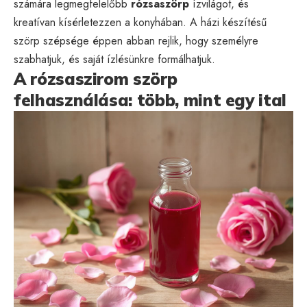
számára legmegfelelőbb
rózsaszörp
ízvilágot, és
kreatívan kísérletezzen a konyhában. A házi készítésű
szörp szépsége éppen abban rejlik, hogy személyre
szabhatjuk, és saját ízlésünkre formálhatjuk.
A rózsaszirom szörp
felhasználása: több, mint egy ital