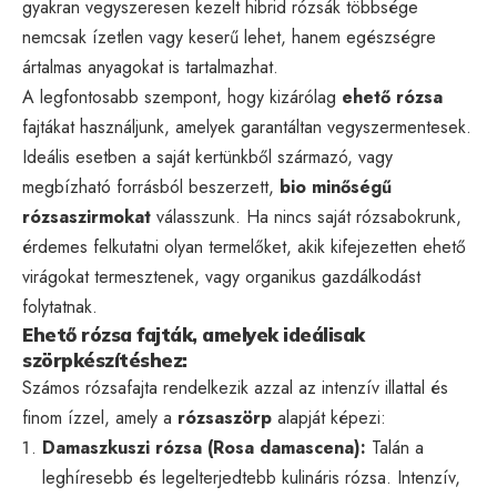
gyakran vegyszeresen kezelt hibrid rózsák többsége
nemcsak ízetlen vagy keserű lehet, hanem egészségre
ártalmas anyagokat is tartalmazhat.
A legfontosabb szempont, hogy kizárólag
ehető rózsa
fajtákat használjunk, amelyek garantáltan vegyszermentesek.
Ideális esetben a saját kertünkből származó, vagy
megbízható forrásból beszerzett,
bio minőségű
rózsaszirmokat
válasszunk. Ha nincs saját rózsabokrunk,
érdemes felkutatni olyan termelőket, akik kifejezetten ehető
virágokat termesztenek, vagy organikus gazdálkodást
folytatnak.
Ehető rózsa fajták, amelyek ideálisak
szörpkészítéshez:
Számos rózsafajta rendelkezik azzal az intenzív illattal és
finom ízzel, amely a
rózsaszörp
alapját képezi:
Damaszkuszi rózsa (Rosa damascena):
Talán a
leghíresebb és legelterjedtebb kulináris rózsa. Intenzív,