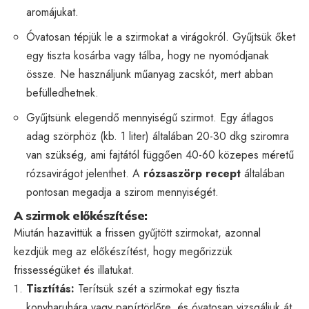
aromájukat.
Óvatosan tépjük le a szirmokat a virágokról. Gyűjtsük őket
egy tiszta kosárba vagy tálba, hogy ne nyomódjanak
össze. Ne használjunk műanyag zacskót, mert abban
befülledhetnek.
Gyűjtsünk elegendő mennyiségű szirmot. Egy átlagos
adag szörphöz (kb. 1 liter) általában 20-30 dkg sziromra
van szükség, ami fajtától függően 40-60 közepes méretű
rózsavirágot jelenthet. A
rózsaszörp recept
általában
pontosan megadja a szirom mennyiségét.
A szirmok előkészítése:
Miután hazavittük a frissen gyűjtött szirmokat, azonnal
kezdjük meg az előkészítést, hogy megőrizzük
frissességüket és illatukat.
Tisztítás:
Terítsük szét a szirmokat egy tiszta
konyharuhára vagy papírtörlőre, és óvatosan vizsgáljuk át