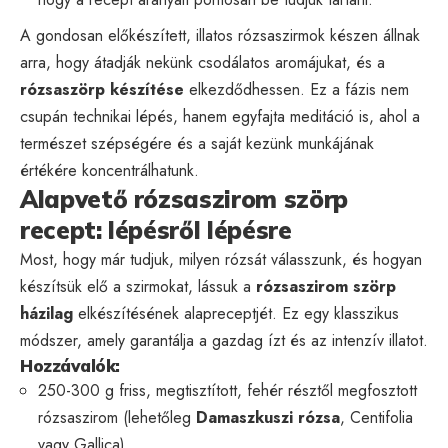
A gondosan előkészített, illatos rózsaszirmok készen állnak
arra, hogy átadják nekünk csodálatos aromájukat, és a
rózsaszörp készítése
elkezdődhessen. Ez a fázis nem
csupán technikai lépés, hanem egyfajta meditáció is, ahol a
természet szépségére és a saját kezünk munkájának
értékére koncentrálhatunk.
Alapvető rózsaszirom szörp
recept: lépésről lépésre
Most, hogy már tudjuk, milyen rózsát válasszunk, és hogyan
készítsük elő a szirmokat, lássuk a
rózsaszirom szörp
házilag
elkészítésének alapreceptjét. Ez egy klasszikus
módszer, amely garantálja a gazdag ízt és az intenzív illatot.
Hozzávalók:
250-300 g friss, megtisztított, fehér résztől megfosztott
rózsaszirom (lehetőleg
Damaszkuszi rózsa
, Centifolia
vagy Gallica)