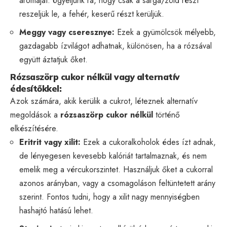
aromáját. Ügyeljünk rá, hogy csak a sárga/zöld részt
reszeljük le, a fehér, keserű részt kerüljük.
Meggy vagy cseresznye:
Ezek a gyümölcsök mélyebb,
gazdagabb ízvilágot adhatnak, különösen, ha a rózsával
együtt áztatjuk őket.
Rózsaszörp cukor nélkül vagy alternatív
édesítőkkel:
Azok számára, akik kerülik a cukrot, léteznek alternatív
megoldások a
rózsaszörp cukor nélkül
történő
elkészítésére.
Eritrit vagy xilit:
Ezek a cukoralkoholok édes ízt adnak,
de lényegesen kevesebb kalóriát tartalmaznak, és nem
emelik meg a vércukorszintet. Használjuk őket a cukorral
azonos arányban, vagy a csomagoláson feltüntetett arány
szerint. Fontos tudni, hogy a xilit nagy mennyiségben
hashajtó hatású lehet.