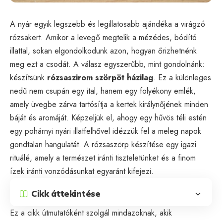
A nyár egyik legszebb és legillatosabb ajándéka a virágzó
rózsakert. Amikor a levegő megtelik a mézédes, bódító
illattal, sokan elgondolkodunk azon, hogyan őrizhetnénk
meg ezt a csodát. A válasz egyszerűbb, mint gondolnánk:
készítsünk
rózsaszirom szörpöt házilag
. Ez a különleges
nedű nem csupán egy ital, hanem egy folyékony emlék,
amely üvegbe zárva tartósítja a kertek királynőjének minden
báját és aromáját. Képzeljük el, ahogy egy hűvös téli estén
egy pohárnyi nyári illatfelhővel idézzük fel a meleg napok
gondtalan hangulatát. A rózsaszörp készítése egy igazi
rituálé, amely a természet iránti tiszteletünket és a finom
ízek iránti vonzódásunkat egyaránt kifejezi.
Cikk áttekintése
Ez a cikk útmutatóként szolgál mindazoknak, akik