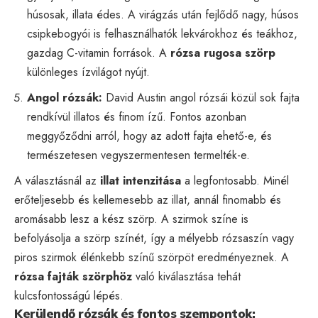
húsosak, illata édes. A virágzás után fejlődő nagy, húsos
csipkebogyói is felhasználhatók lekvárokhoz és teákhoz,
gazdag C-vitamin források. A
rózsa rugosa szörp
különleges ízvilágot nyújt.
Angol rózsák:
David Austin angol rózsái közül sok fajta
rendkívül illatos és finom ízű. Fontos azonban
meggyőződni arról, hogy az adott fajta ehető-e, és
természetesen vegyszermentesen termelték-e.
A választásnál az
illat intenzitása
a legfontosabb. Minél
erőteljesebb és kellemesebb az illat, annál finomabb és
aromásabb lesz a kész szörp. A szirmok színe is
befolyásolja a szörp színét, így a mélyebb rózsaszín vagy
piros szirmok élénkebb színű szörpöt eredményeznek. A
rózsa fajták szörphöz
való kiválasztása tehát
kulcsfontosságú lépés.
Kerülendő rózsák és fontos szempontok: