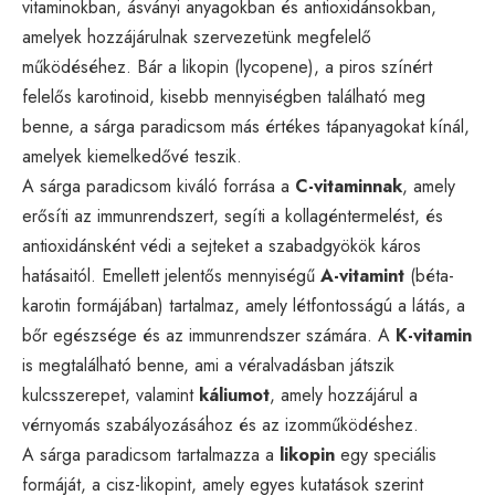
vitaminokban, ásványi anyagokban és antioxidánsokban,
amelyek hozzájárulnak szervezetünk megfelelő
működéséhez. Bár a likopin (lycopene), a piros színért
felelős karotinoid, kisebb mennyiségben található meg
benne, a sárga paradicsom más értékes tápanyagokat kínál,
amelyek kiemelkedővé teszik.
A sárga paradicsom kiváló forrása a
C-vitaminnak
, amely
erősíti az immunrendszert, segíti a kollagéntermelést, és
antioxidánsként védi a sejteket a szabadgyökök káros
hatásaitól. Emellett jelentős mennyiségű
A-vitamint
(béta-
karotin formájában) tartalmaz, amely létfontosságú a látás, a
bőr egészsége és az immunrendszer számára. A
K-vitamin
is megtalálható benne, ami a véralvadásban játszik
kulcsszerepet, valamint
káliumot
, amely hozzájárul a
vérnyomás szabályozásához és az izomműködéshez.
A sárga paradicsom tartalmazza a
likopin
egy speciális
formáját, a cisz-likopint, amely egyes kutatások szerint