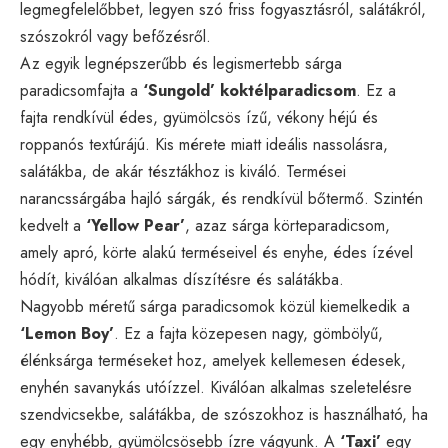
legmegfelelőbbet, legyen szó friss fogyasztásról, salátákról,
szószokról vagy befőzésről.
Az egyik legnépszerűbb és legismertebb sárga
paradicsomfajta a
‘Sungold’ koktélparadicsom
. Ez a
fajta rendkívül édes, gyümölcsös ízű, vékony héjú és
roppanós textúrájú. Kis mérete miatt ideális nassolásra,
salátákba, de akár tésztákhoz is kiváló. Termései
narancssárgába hajló sárgák, és rendkívül bőtermő. Szintén
kedvelt a
‘Yellow Pear’
, azaz sárga körteparadicsom,
amely apró, körte alakú terméseivel és enyhe, édes ízével
hódít, kiválóan alkalmas díszítésre és salátákba.
Nagyobb méretű sárga paradicsomok közül kiemelkedik a
‘Lemon Boy’
. Ez a fajta közepesen nagy, gömbölyű,
élénksárga terméseket hoz, amelyek kellemesen édesek,
enyhén savanykás utóízzel. Kiválóan alkalmas szeletelésre
szendvicsekbe, salátákba, de szószokhoz is használható, ha
egy enyhébb, gyümölcsösebb ízre vágyunk. A
‘Taxi’
egy