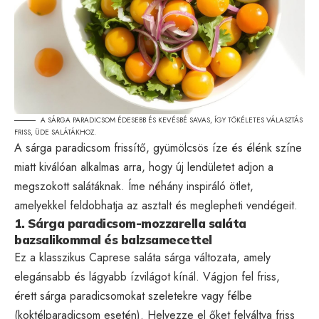
A SÁRGA PARADICSOM ÉDESEBB ÉS KEVÉSBÉ SAVAS, ÍGY TÖKÉLETES VÁLASZTÁS
FRISS, ÜDE SALÁTÁKHOZ.
A sárga paradicsom frissítő, gyümölcsös íze és élénk színe
miatt kiválóan alkalmas arra, hogy új lendületet adjon a
megszokott salátáknak. Íme néhány inspiráló ötlet,
amelyekkel feldobhatja az asztalt és meglepheti vendégeit.
1. Sárga paradicsom-mozzarella saláta
bazsalikommal és balzsamecettel
Ez a klasszikus Caprese saláta sárga változata, amely
elegánsabb és lágyabb ízvilágot kínál. Vágjon fel friss,
érett sárga paradicsomokat szeletekre vagy félbe
(koktélparadicsom esetén). Helyezze el őket felváltva friss