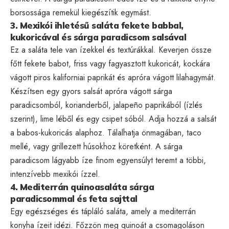
borsossága remekül kiegészítik egymást.
3. Mexikói ihletésű saláta fekete babbal,
kukoricával és sárga paradicsom salsával
Ez a saláta tele van ízekkel és textúrákkal. Keverjen össze
főtt fekete babot, friss vagy fagyasztott kukoricát, kockára
vágott piros kaliforniai paprikát és apróra vágott lilahagymát.
Készítsen egy gyors salsát apróra vágott sárga
paradicsomból, korianderből, jalapeño paprikából (ízlés
szerint), lime léből és egy csipet sóból. Adja hozzá a salsát
a babos-kukoricás alaphoz. Tálalhatja önmagában, taco
mellé, vagy grillezett húsokhoz köretként. A sárga
paradicsom lágyabb íze finom egyensúlyt teremt a többi,
intenzívebb mexikói ízzel.
4. Mediterrán quinoasaláta sárga
paradicsommal és feta sajttal
Egy egészséges és tápláló saláta, amely a mediterrán
konyha ízeit idézi. Főzzön meg quinoát a csomagoláson