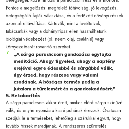
betegségek közé tartozik a paradicsomvész és a fitoftóra.
Fontos a megelőzés: megfelelő tőtávolság, jó levegőzés,
betegségálló fajták választása, és a fertőzött növényi részek
azonnali eltávolítása. Kártevők, mint a levéltetvek,
takácsatkák vagy a dohánytripsz ellen használhatunk
biológiai védekezést (pl. neem olaj, csalánlé) vagy
környezetbarát rovarirtó szereket.
„A sárga paradicsom gondozása egyfajta
meditáció. Ahogy figyeled, ahogy a napfény
erejével egyre édesebbé és sárgábbá válik,
úgy érzed, hogy részese vagy valami
csodának. A bőséges termés pedig a
jutalom a türelemért és a gondoskodásért.”
5. Betakarítás
A sárga paradicsom akkor érett, amikor élénk sárga színűvé
válik, és enyhe nyomásra kissé puhának érezzük. Óvatosan
szedjük le a terméseket, lehetőleg a szárukkal együtt, hogy
tovább frissek maradjanak. A rendszeres szüretelés