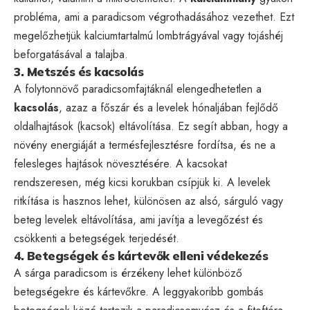
probléma, ami a paradicsom végrothadásához vezethet. Ezt
megelőzhetjük kalciumtartalmú lombtrágyával vagy tojáshéj
beforgatásával a talajba.
3. Metszés és kacsolás
A folytonnövő paradicsomfajtáknál elengedhetetlen a
kacsolás
, azaz a főszár és a levelek hónaljában fejlődő
oldalhajtások (kacsok) eltávolítása. Ez segít abban, hogy a
növény energiáját a termésfejlesztésre fordítsa, és ne a
felesleges hajtások növesztésére. A kacsokat
rendszeresen, még kicsi korukban csípjük ki. A levelek
ritkítása is hasznos lehet, különösen az alsó, sárguló vagy
beteg levelek eltávolítása, ami javítja a levegőzést és
csökkenti a betegségek terjedését.
4. Betegségek és kártevők elleni védekezés
A sárga paradicsom is érzékeny lehet különböző
betegségekre és kártevőkre. A leggyakoribb gombás