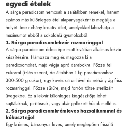
egyedi ételek
A sárga paradicsom nemcsak a salátákban remekel, hanem
számos más különleges étel alapanyagaként is megállja a
helyét. Íme néhány kreatív ötlet, amelyekkel kihozhatja a
maximumot ebből a sokoldalú gyümölcsből.
1. Sárga paradicsomlekvár rozmaringgal
A sárga paradicsom édessége miatt kiválóan alkalmas lekvár
készítésére. Hámozza meg és magozza ki a
paradicsomokat, majd vágja apró darabokra. Főzze fel
cukorral (ízlés szerint, de általában 1 kg paradicsomhoz
300-500 g cukor), egy kevés citromlével és néhány ág friss
rozmaringgal. Főzze sűrűre, majd forrón töltse sterilizált
üvegekbe. Ez a lekvár különleges kiegészítője lehet
sajttálaknak, pirítósnak, vagy akár grillezett húsok mellé is.
2. Sárga paradicsomkrémleves bazsalikommal és
kókusztejjel
Egy krémes, bársonyos leves, amely meglepően frissítő.