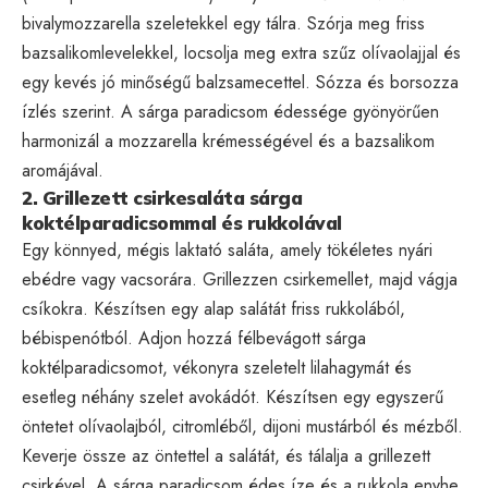
bivalymozzarella szeletekkel egy tálra. Szórja meg friss
bazsalikomlevelekkel, locsolja meg extra szűz olívaolajjal és
egy kevés jó minőségű balzsamecettel. Sózza és borsozza
ízlés szerint. A sárga paradicsom édessége gyönyörűen
harmonizál a mozzarella krémességével és a bazsalikom
aromájával.
2. Grillezett csirkesaláta sárga
koktélparadicsommal és rukkolával
Egy könnyed, mégis laktató saláta, amely tökéletes nyári
ebédre vagy vacsorára. Grillezzen csirkemellet, majd vágja
csíkokra. Készítsen egy alap salátát friss rukkolából,
bébispenótból. Adjon hozzá félbevágott sárga
koktélparadicsomot, vékonyra szeletelt lilahagymát és
esetleg néhány szelet avokádót. Készítsen egy egyszerű
öntetet olívaolajból, citromléből, dijoni mustárból és mézből.
Keverje össze az öntettel a salátát, és tálalja a grillezett
csirkével. A sárga paradicsom édes íze és a rukkola enyhe