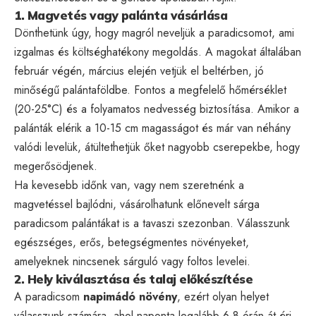
1. Magvetés vagy palánta vásárlása
Dönthetünk úgy, hogy magról neveljük a paradicsomot, ami
izgalmas és költséghatékony megoldás. A magokat általában
február végén, március elején vetjük el beltérben, jó
minőségű palántaföldbe. Fontos a megfelelő hőmérséklet
(20-25°C) és a folyamatos nedvesség biztosítása. Amikor a
palánták elérik a 10-15 cm magasságot és már van néhány
valódi levelük, átültethetjük őket nagyobb cserepekbe, hogy
megerősödjenek.
Ha kevesebb időnk van, vagy nem szeretnénk a
magvetéssel bajlódni, vásárolhatunk előnevelt sárga
paradicsom palántákat is a tavaszi szezonban. Válasszunk
egészséges, erős, betegségmentes növényeket,
amelyeknek nincsenek sárguló vagy foltos levelei.
2. Hely kiválasztása és talaj előkészítése
A paradicsom
napimádó növény
, ezért olyan helyet
válasszunk számára, ahol naponta legalább 6-8 órán át éri