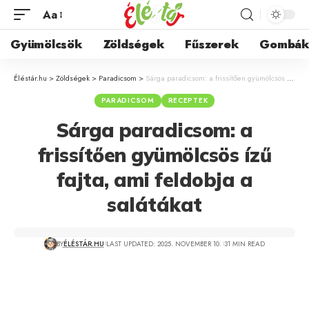
Aa
Gyümölcsök
Zöldségek
Fűszerek
Gombá
Éléstár.hu
>
Zöldségek
>
Paradicsom
>
Sárga paradicsom: a frissítően gyümölcsös ízű fajta, ami feldobja a salátákat
PARADICSOM
RECEPTEK
Sárga paradicsom: a
frissítően gyümölcsös ízű
fajta, ami feldobja a
salátákat
BY
ÉLÉSTÁR.HU
LAST UPDATED: 2025. NOVEMBER 10.
31 MIN READ