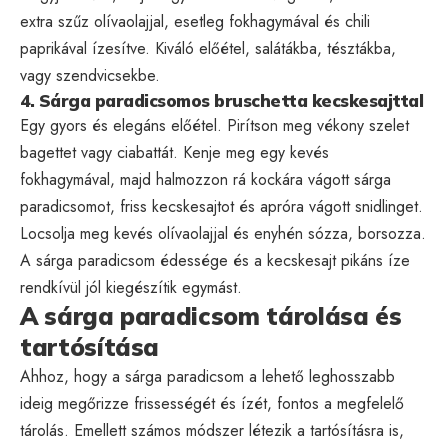
extra szűz olívaolajjal, esetleg fokhagymával és chili
paprikával ízesítve. Kiváló előétel, salátákba, tésztákba,
vagy szendvicsekbe.
4. Sárga paradicsomos bruschetta kecskesajttal
Egy gyors és elegáns előétel. Pirítson meg vékony szelet
bagettet vagy ciabattát. Kenje meg egy kevés
fokhagymával, majd halmozzon rá kockára vágott sárga
paradicsomot, friss kecskesajtot és apróra vágott snidlinget.
Locsolja meg kevés olívaolajjal és enyhén sózza, borsozza.
A sárga paradicsom édessége és a kecskesajt pikáns íze
rendkívül jól kiegészítik egymást.
A sárga paradicsom tárolása és
tartósítása
Ahhoz, hogy a sárga paradicsom a lehető leghosszabb
ideig megőrizze frissességét és ízét, fontos a megfelelő
tárolás. Emellett számos módszer létezik a tartósításra is,