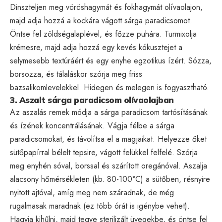
Dinszteljen meg vöröshagymát és fokhagymát olívaolajon,
majd adja hozzá a kockára vágott sárga paradicsomot.
Öntse fel zöldségalaplével, és főzze puhára. Turmixolja
krémesre, majd adja hozzá egy kevés kókusztejet a
selymesebb textúráért és egy enyhe egzotikus ízért. Sózza,
borsozza, és tálaláskor szórja meg friss
bazsalikomlevelekkel. Hidegen és melegen is fogyasztható.
3. Aszalt sárga paradicsom olívaolajban
Az aszalás remek módja a sárga paradicsom tartósításának
és ízének koncentrálásának. Vágja félbe a sárga
paradicsomokat, és távolítsa el a magjaikat. Helyezze őket
sütőpapírral bélelt tepsire, vágott felükkel felfelé. Szórja
meg enyhén sóval, borssal és szárított oregánóval. Aszalja
alacsony hőmérsékleten (kb. 80-100°C) a sütőben, résnyire
nyitott ajtóval, amíg meg nem száradnak, de még
rugalmasak maradnak (ez több órát is igénybe vehet).
Hagyja kihűlni, majd tegye sterilizált üvegekbe, és öntse fel