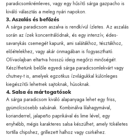
paradicsomkrémleves, vagy egy hűsítő sárga gazpacho is
kiváló választás a meleg nyári napokon.
3. Aszalás és befőzés
A sárga paradicsom aszalva is rendkívül ízletes. Az aszalás
során az ízek koncentrálódnak, és egy intenzív, édes-
savanykás csemegét kapunk, ami salátákhoz, tésztákhoz,
előételekhez, vagy akár önmagában is fogyasztható.
Olívaolajban eltartva hosszú ideig megőrzi minőségét.
Készíthetünk belőle egyedi sárga paradicsomlekvárt vagy
chutney-t is, amelyek egzotikus ízvilágukkal különleges
kiegészítői lehetnek sajtoknak, húsoknak.
4. Salsa és mártogatósok
A sárga paradicsom kiváló alapanyaga lehet egy friss,
gyümölcsösebb salsának. Kombinálva lilahagymával,
korianderrel, jalapeño paprikával és lime lével, egy
enyhébb, mégis karakteres salsa készülhet, amely tökéletes
tortilla chipshez, grillezett halhoz vagy csirkéhez.