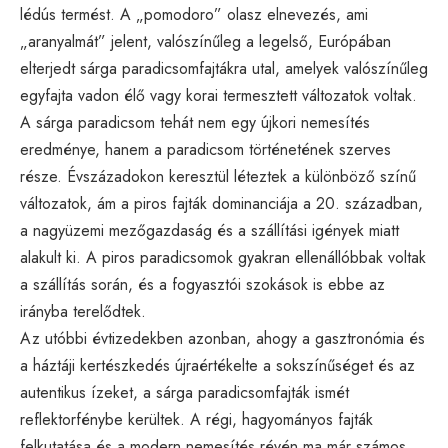
lédús termést. A „pomodoro” olasz elnevezés, ami
„aranyalmát” jelent, valószínűleg a legelső, Európában
elterjedt sárga paradicsomfajtákra utal, amelyek valószínűleg
egyfajta vadon élő vagy korai termesztett változatok voltak.
A sárga paradicsom tehát nem egy újkori nemesítés
eredménye, hanem a paradicsom történetének szerves
része. Évszázadokon keresztül léteztek a különböző színű
változatok, ám a piros fajták dominanciája a 20. században,
a nagyüzemi mezőgazdaság és a szállítási igények miatt
alakult ki. A piros paradicsomok gyakran ellenállóbbak voltak
a szállítás során, és a fogyasztói szokások is ebbe az
irányba terelődtek.
Az utóbbi évtizedekben azonban, ahogy a gasztronómia és
a háztáji kertészkedés újraértékelte a sokszínűséget és az
autentikus ízeket, a sárga paradicsomfajták ismét
reflektorfénybe kerültek. A régi, hagyományos fajták
felkutatása és a modern nemesítés révén ma már számos,