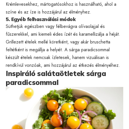
Krémlevesekhez, mártogatósokhoz is használható, ahol a
színe és az íze is hozzájárul az élményhez.
5. Egyéb felhasználási módok
Süthetjük egészben vagy félbevágva olívaolajjal és
fűszerekkel, ami kiemeli édes ízét és karamellizálja a héját.
Grillezett ételek mellé köretként, vagy akár bruschetta
feltétként is megállja a helyét. A sárga paradicsommal
készült ételek nemcsak ízletesek, hanem vizuálisan is
rendkívül vonzóak, ami hozzájárul az étkezés élményéhez.
Inspiráló salátaötletek sárga
paradicsommal