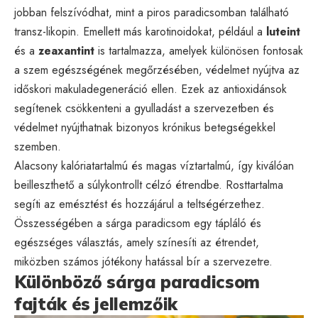
jobban felszívódhat, mint a piros paradicsomban található
transz-likopin. Emellett más karotinoidokat, például a
luteint
és a
zeaxantint
is tartalmazza, amelyek különösen fontosak
a szem egészségének megőrzésében, védelmet nyújtva az
időskori makuladegeneráció ellen. Ezek az antioxidánsok
segítenek csökkenteni a gyulladást a szervezetben és
védelmet nyújthatnak bizonyos krónikus betegségekkel
szemben.
Alacsony kalóriatartalmú és magas víztartalmú, így kiválóan
beilleszthető a súlykontrollt célzó étrendbe. Rosttartalma
segíti az emésztést és hozzájárul a teltségérzethez.
Összességében a sárga paradicsom egy tápláló és
egészséges választás, amely színesíti az étrendet,
miközben számos jótékony hatással bír a szervezetre.
Különböző sárga paradicsom
fajták és jellemzőik