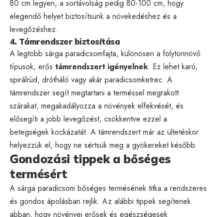
80 cm legyen, a sortávolság pedig 80-100 cm, hogy
elegendő helyet biztosítsunk a növekedéshez és a
levegőzéshez.
4. Támrendszer biztosítása
A legtöbb sárga paradicsomfajta, különösen a folytonnövő
típusok, erős
támrendszert igényelnek
. Ez lehet karó,
spirálrúd, drótháló vagy akár paradicsomketrec. A
támrendszer segít megtartani a terméssel megrakott
szárakat, megakadályozza a növények elfekvését, és
elősegíti a jobb levegőzést, csökkentve ezzel a
betegségek kockázatát. A támrendszert már az ültetéskor
helyezzük el, hogy ne sértsük meg a gyökereket később.
Gondozási tippek a bőséges
termésért
A sárga paradicsom bőséges termésének titka a rendszeres
és gondos ápolásban rejlik. Az alábbi tippek segítenek
abban, hogy növényei erősek és egészségesek