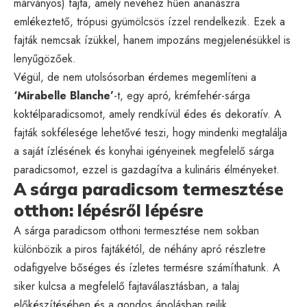
márványos) fajta, amely nevéhez hűen ananászra
emlékeztető, trópusi gyümölcsös ízzel rendelkezik. Ezek a
fajták nemcsak ízükkel, hanem impozáns megjelenésükkel is
lenyűgözőek.
Végül, de nem utolsósorban érdemes megemlíteni a
‘Mirabelle Blanche’
-t, egy apró, krémfehér-sárga
koktélparadicsomot, amely rendkívül édes és dekoratív. A
fajták sokfélesége lehetővé teszi, hogy mindenki megtalálja
a saját ízlésének és konyhai igényeinek megfelelő sárga
paradicsomot, ezzel is gazdagítva a kulináris élményeket.
A sárga paradicsom termesztése
otthon: lépésről lépésre
A sárga paradicsom otthoni termesztése nem sokban
különbözik a piros fajtákétól, de néhány apró részletre
odafigyelve bőséges és ízletes termésre számíthatunk. A
siker kulcsa a megfelelő fajtaválasztásban, a talaj
előkészítésében és a gondos ápolásban rejlik.