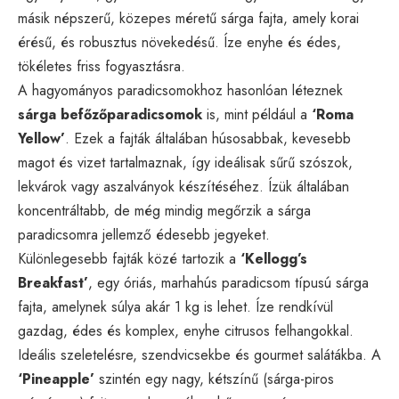
másik népszerű, közepes méretű sárga fajta, amely korai
érésű, és robusztus növekedésű. Íze enyhe és édes,
tökéletes friss fogyasztásra.
A hagyományos paradicsomokhoz hasonlóan léteznek
sárga befőzőparadicsomok
is, mint például a
‘Roma
Yellow’
. Ezek a fajták általában húsosabbak, kevesebb
magot és vizet tartalmaznak, így ideálisak sűrű szószok,
lekvárok vagy aszalványok készítéséhez. Ízük általában
koncentráltabb, de még mindig megőrzik a sárga
paradicsomra jellemző édesebb jegyeket.
Különlegesebb fajták közé tartozik a
‘Kellogg’s
Breakfast’
, egy óriás, marhahús paradicsom típusú sárga
fajta, amelynek súlya akár 1 kg is lehet. Íze rendkívül
gazdag, édes és komplex, enyhe citrusos felhangokkal.
Ideális szeletelésre, szendvicsekbe és gourmet salátákba. A
‘Pineapple’
szintén egy nagy, kétszínű (sárga-piros