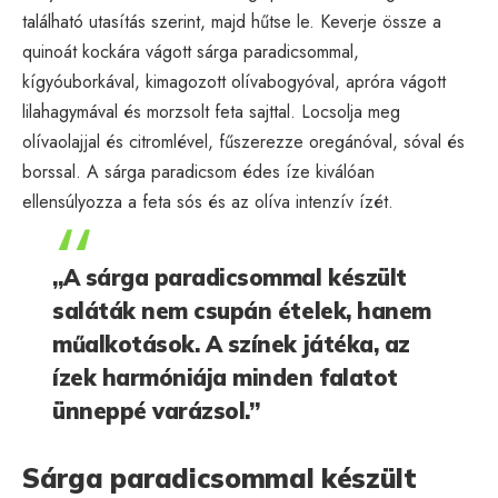
található utasítás szerint, majd hűtse le. Keverje össze a
quinoát kockára vágott sárga paradicsommal,
kígyóuborkával, kimagozott olívabogyóval, apróra vágott
lilahagymával és morzsolt feta sajttal. Locsolja meg
olívaolajjal és citromlével, fűszerezze oregánóval, sóval és
borssal. A sárga paradicsom édes íze kiválóan
ellensúlyozza a feta sós és az olíva intenzív ízét.
„A sárga paradicsommal készült
saláták nem csupán ételek, hanem
műalkotások. A színek játéka, az
ízek harmóniája minden falatot
ünneppé varázsol.”
Sárga paradicsommal készült