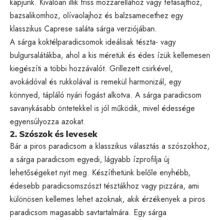
kapjunk. Kiválóan illik friss mozzarellához vagy fetasajthoz,
bazsalikomhoz, olívaolajhoz és balzsamecethez egy
klasszikus Caprese saláta sárga verziójában.
A sárga koktélparadicsomok ideálisak tészta- vagy
bulgursalátákba, ahol a kis méretük és édes ízük kellemesen
kiegészíti a többi hozzávalót. Grillezett csirkével,
avokádóval és rukkolával is remekül harmonizál, egy
könnyed, tápláló nyári fogást alkotva. A sárga paradicsom
savanykásabb öntetekkel is jól működik, mivel édessége
egyensúlyozza azokat.
2. Szószok és levesek
Bár a piros paradicsom a klasszikus választás a szószokhoz,
a sárga paradicsom egyedi, lágyabb ízprofilja új
lehetőségeket nyit meg. Készíthetünk belőle enyhébb,
édesebb paradicsomszószt tésztákhoz vagy pizzára, ami
különösen kellemes lehet azoknak, akik érzékenyek a piros
paradicsom magasabb savtartalmára. Egy sárga