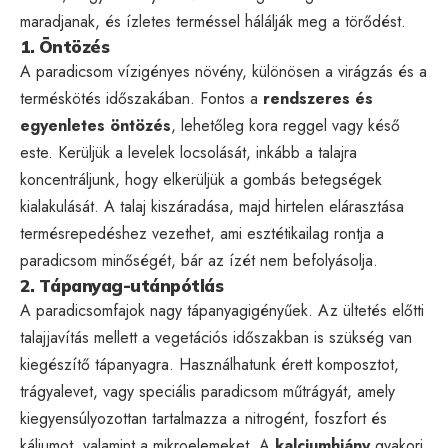
maradjanak, és ízletes terméssel hálálják meg a törődést.
1. Öntözés
A paradicsom vízigényes növény, különösen a virágzás és a
terméskötés időszakában. Fontos a
rendszeres és
egyenletes öntözés
, lehetőleg kora reggel vagy késő
este. Kerüljük a levelek locsolását, inkább a talajra
koncentráljunk, hogy elkerüljük a gombás betegségek
kialakulását. A talaj kiszáradása, majd hirtelen elárasztása
termésrepedéshez vezethet, ami esztétikailag rontja a
paradicsom minőségét, bár az ízét nem befolyásolja.
2. Tápanyag-utánpótlás
A paradicsomfajok nagy tápanyagigényűek. Az ültetés előtti
talajjavítás mellett a vegetációs időszakban is szükség van
kiegészítő tápanyagra. Használhatunk érett komposztot,
trágyalevet, vagy speciális paradicsom műtrágyát, amely
kiegyensúlyozottan tartalmazza a nitrogént, foszfort és
káliumot, valamint a mikroelemeket. A
kalciumhiány
gyakori