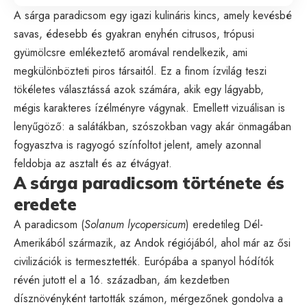
A sárga paradicsom egy igazi kulináris kincs, amely kevésbé
savas, édesebb és gyakran enyhén citrusos, trópusi
gyümölcsre emlékeztető aromával rendelkezik, ami
megkülönbözteti piros társaitól. Ez a finom ízvilág teszi
tökéletes választássá azok számára, akik egy lágyabb,
mégis karakteres ízélményre vágynak. Emellett vizuálisan is
lenyűgöző: a salátákban, szószokban vagy akár önmagában
fogyasztva is ragyogó színfoltot jelent, amely azonnal
feldobja az asztalt és az étvágyat.
A sárga paradicsom története és
eredete
A paradicsom (
Solanum lycopersicum
) eredetileg Dél-
Amerikából származik, az Andok régiójából, ahol már az ősi
civilizációk is termesztették. Európába a spanyol hódítók
révén jutott el a 16. században, ám kezdetben
dísznövényként tartották számon, mérgezőnek gondolva a