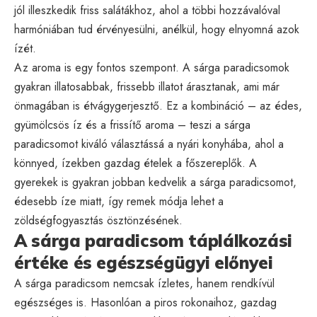
jól illeszkedik friss salátákhoz, ahol a többi hozzávalóval
harmóniában tud érvényesülni, anélkül, hogy elnyomná azok
ízét.
Az aroma is egy fontos szempont. A sárga paradicsomok
gyakran illatosabbak, frissebb illatot árasztanak, ami már
önmagában is étvágygerjesztő. Ez a kombináció – az édes,
gyümölcsös íz és a frissítő aroma – teszi a sárga
paradicsomot kiváló választássá a nyári konyhába, ahol a
könnyed, ízekben gazdag ételek a főszereplők. A
gyerekek is gyakran jobban kedvelik a sárga paradicsomot,
édesebb íze miatt, így remek módja lehet a
zöldségfogyasztás ösztönzésének.
A sárga paradicsom táplálkozási
értéke és egészségügyi előnyei
A sárga paradicsom nemcsak ízletes, hanem rendkívül
egészséges is. Hasonlóan a piros rokonaihoz, gazdag