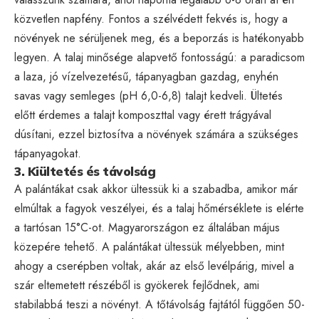
közvetlen napfény. Fontos a szélvédett fekvés is, hogy a
növények ne sérüljenek meg, és a beporzás is hatékonyabb
legyen. A talaj minősége alapvető fontosságú: a paradicsom
a laza, jó vízelvezetésű, tápanyagban gazdag, enyhén
savas vagy semleges (pH 6,0-6,8) talajt kedveli. Ültetés
előtt érdemes a talajt komposzttal vagy érett trágyával
dúsítani, ezzel biztosítva a növények számára a szükséges
tápanyagokat.
3. Kiültetés és távolság
A palántákat csak akkor ültessük ki a szabadba, amikor már
elmúltak a fagyok veszélyei, és a talaj hőmérséklete is elérte
a tartósan 15°C-ot. Magyarországon ez általában május
közepére tehető. A palántákat ültessük mélyebben, mint
ahogy a cserépben voltak, akár az első levélpárig, mivel a
szár eltemetett részéből is gyökerek fejlődnek, ami
stabilabbá teszi a növényt. A tőtávolság fajtától függően 50-