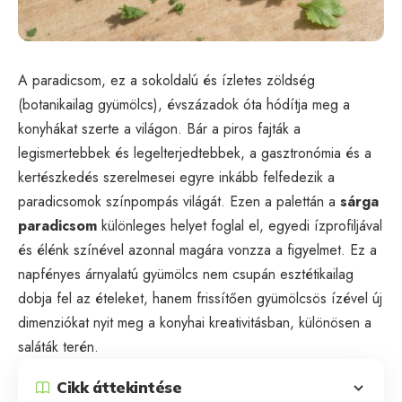
A paradicsom, ez a sokoldalú és ízletes zöldség
(botanikailag gyümölcs), évszázadok óta hódítja meg a
konyhákat szerte a világon. Bár a piros fajták a
legismertebbek és legelterjedtebbek, a gasztronómia és a
kertészkedés szerelmesei egyre inkább felfedezik a
paradicsomok színpompás világát. Ezen a palettán a
sárga
paradicsom
különleges helyet foglal el, egyedi ízprofiljával
és élénk színével azonnal magára vonzza a figyelmet. Ez a
napfényes árnyalatú gyümölcs nem csupán esztétikailag
dobja fel az ételeket, hanem frissítően gyümölcsös ízével új
dimenziókat nyit meg a konyhai kreativitásban, különösen a
saláták terén.
Cikk áttekintése