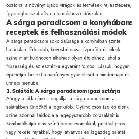
ösztönzi a növényt újabb virágok és termések fejlesztésére,
így meghosszabbítva a terméshozó időszakot.
A sárga paradicsom a konyhában:
receptek és felhasználási módok
A sárga paradicsom sokoldalúsága a konyhában szinte
határtalan. Édesebb, kevésbé savas ízprofilja és élénk
színe miatt különösen alkalmas olyan ételekhez, ahol a
frissesség és az esztétika egyaránt fontos. Lássuk, hogyan
építhetjük be ezt a napfényes gyümölcsöt a mindennapi és
ünnepi menübe.
1. Saláták: A sárga paradicsom igazi sztárja
Ahogy a cikk címe is sugallja, a sárga paradicsom a
salátákban tündököl a leginkább. Gyümölcsös íze és élénk
színe azonnal feldobja a legegyszerűbb zöldsalátát is.
Kombinálhatjuk más színű paradicsomokkal, például piros
vagy fekete fajtákkal, hogy látványos és ízgazdag salátát