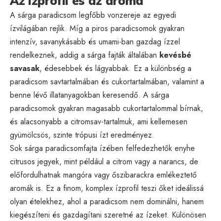
Az ízprofil és az aroma
A sárga paradicsom legfőbb vonzereje az egyedi
ízvilágában rejlik. Míg a piros paradicsomok gyakran
intenzív, savanykásabb és umami-ban gazdag ízzel
rendelkeznek, addig a sárga fajták általában
kevésbé
savasak
, édesebbek és lágyabbak. Ez a különbség a
paradicsom savtartalmában és cukortartalmában, valamint a
benne lévő illatanyagokban keresendő. A sárga
paradicsomok gyakran magasabb cukortartalommal bírnak,
és alacsonyabb a citromsav-tartalmuk, ami kellemesen
gyümölcsös, szinte trópusi ízt eredményez.
Sok sárga paradicsomfajta ízében felfedezhetők enyhe
citrusos jegyek, mint például a citrom vagy a narancs, de
előfordulhatnak mangóra vagy őszibarackra emlékeztető
aromák is. Ez a finom, komplex ízprofil teszi őket ideálissá
olyan ételekhez, ahol a paradicsom nem dominálni, hanem
kiegészíteni és gazdagítani szeretné az ízeket. Különösen