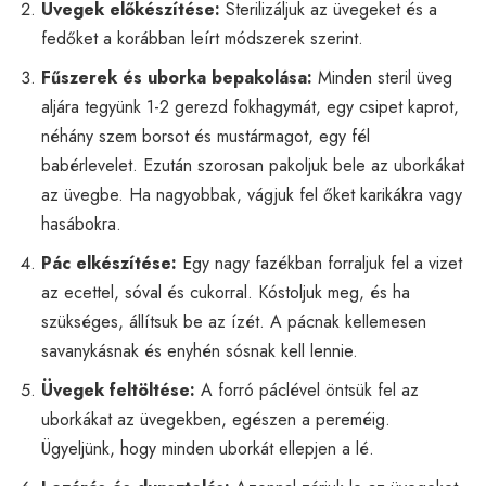
Üvegek előkészítése:
Sterilizáljuk az üvegeket és a
fedőket a korábban leírt módszerek szerint.
Fűszerek és uborka bepakolása:
Minden steril üveg
aljára tegyünk 1-2 gerezd fokhagymát, egy csipet kaprot,
néhány szem borsot és mustármagot, egy fél
babérlevelet. Ezután szorosan pakoljuk bele az uborkákat
az üvegbe. Ha nagyobbak, vágjuk fel őket karikákra vagy
hasábokra.
Pác elkészítése:
Egy nagy fazékban forraljuk fel a vizet
az ecettel, sóval és cukorral. Kóstoljuk meg, és ha
szükséges, állítsuk be az ízét. A pácnak kellemesen
savanykásnak és enyhén sósnak kell lennie.
Üvegek feltöltése:
A forró páclével öntsük fel az
uborkákat az üvegekben, egészen a pereméig.
Ügyeljünk, hogy minden uborkát ellepjen a lé.