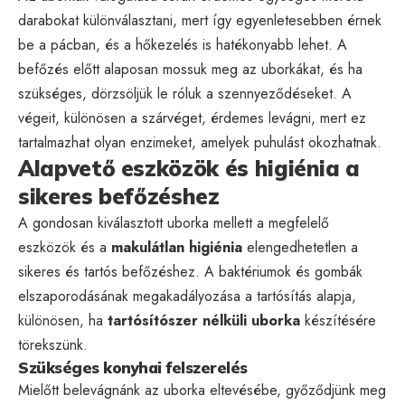
darabokat különválasztani, mert így egyenletesebben érnek
be a pácban, és a hőkezelés is hatékonyabb lehet. A
befőzés előtt alaposan mossuk meg az uborkákat, és ha
szükséges, dörzsöljük le róluk a szennyeződéseket. A
végeit, különösen a szárvéget, érdemes levágni, mert ez
tartalmazhat olyan enzimeket, amelyek puhulást okozhatnak.
Alapvető eszközök és higiénia a
sikeres befőzéshez
A gondosan kiválasztott uborka mellett a megfelelő
eszközök és a
makulátlan higiénia
elengedhetetlen a
sikeres és tartós befőzéshez. A baktériumok és gombák
elszaporodásának megakadályozása a tartósítás alapja,
különösen, ha
tartósítószer nélküli uborka
készítésére
törekszünk.
Szükséges konyhai felszerelés
Mielőtt belevágnánk az uborka eltevésébe, győződjünk meg