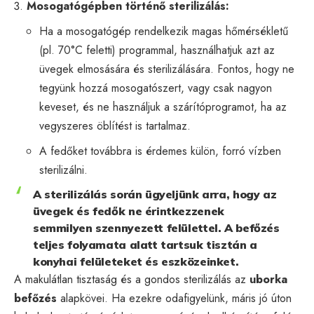
Mosogatógépben történő sterilizálás:
Ha a mosogatógép rendelkezik magas hőmérsékletű
(pl. 70°C feletti) programmal, használhatjuk azt az
üvegek elmosására és sterilizálására. Fontos, hogy ne
tegyünk hozzá mosogatószert, vagy csak nagyon
keveset, és ne használjuk a szárítóprogramot, ha az
vegyszeres öblítést is tartalmaz.
A fedőket továbbra is érdemes külön, forró vízben
sterilizálni.
A sterilizálás során ügyeljünk arra, hogy az
üvegek és fedők ne érintkezzenek
semmilyen szennyezett felülettel. A befőzés
teljes folyamata alatt tartsuk tisztán a
konyhai felületeket és eszközeinket.
A makulátlan tisztaság és a gondos sterilizálás az
uborka
befőzés
alapkövei. Ha ezekre odafigyelünk, máris jó úton