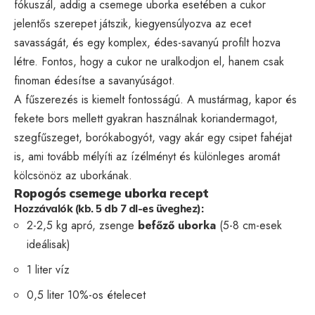
fókuszál, addig a csemege uborka esetében a cukor
jelentős szerepet játszik, kiegyensúlyozva az ecet
savasságát, és egy komplex, édes-savanyú profilt hozva
létre. Fontos, hogy a cukor ne uralkodjon el, hanem csak
finoman édesítse a savanyúságot.
A fűszerezés is kiemelt fontosságú. A mustármag, kapor és
fekete bors mellett gyakran használnak koriandermagot,
szegfűszeget, borókabogyót, vagy akár egy csipet fahéjat
is, ami tovább mélyíti az ízélményt és különleges aromát
kölcsönöz az uborkának.
Ropogós csemege uborka recept
Hozzávalók (kb. 5 db 7 dl-es üveghez):
2-2,5 kg apró, zsenge
befőző uborka
(5-8 cm-esek
ideálisak)
1 liter víz
0,5 liter 10%-os ételecet