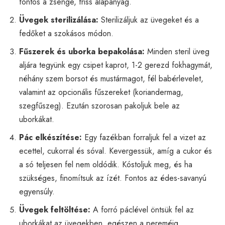
fontos a zsenge, friss alapanyag.
Üvegek sterilizálása:
Sterilizáljuk az üvegeket és a
fedőket a szokásos módon.
Fűszerek és uborka bepakolása:
Minden steril üveg
aljára tegyünk egy csipet kaprot, 1-2 gerezd fokhagymát,
néhány szem borsot és mustármagot, fél babérlevelet,
valamint az opcionális fűszereket (koriandermag,
szegfűszeg). Ezután szorosan pakoljuk bele az
uborkákat.
Pác elkészítése:
Egy fazékban forraljuk fel a vizet az
ecettel, cukorral és sóval. Kevergessük, amíg a cukor és
a só teljesen fel nem oldódik. Kóstoljuk meg, és ha
szükséges, finomítsuk az ízét. Fontos az édes-savanyú
egyensúly.
Üvegek feltöltése:
A forró páclével öntsük fel az
uborkákat az üvegekben, egészen a pereméig.