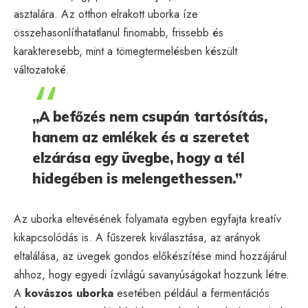
asztalára. Az otthon elrakott uborka íze
összehasonlíthatatlanul finomabb, frissebb és
karakteresebb, mint a tömegtermelésben készült
változatoké.
„A befőzés nem csupán tartósítás,
hanem az emlékek és a szeretet
elzárása egy üvegbe, hogy a tél
hidegében is melengethessen.”
Az uborka eltevésének folyamata egyben egyfajta kreatív
kikapcsolódás is. A fűszerek kiválasztása, az arányok
eltalálása, az üvegek gondos előkészítése mind hozzájárul
ahhoz, hogy egyedi ízvilágú savanyúságokat hozzunk létre.
A
kovászos uborka
esetében például a fermentációs