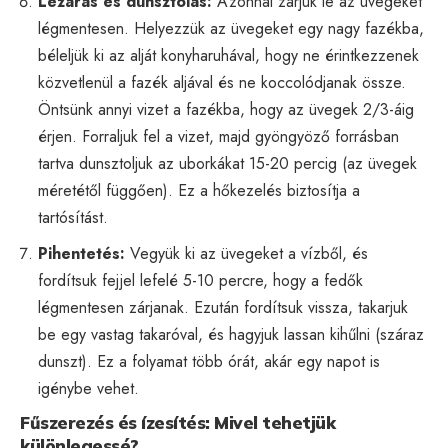
Lezárás és dunsztolás:
Azonnal zárjuk le az üvegeket
légmentesen. Helyezzük az üvegeket egy nagy fazékba,
béleljük ki az alját konyharuhával, hogy ne érintkezzenek
közvetlenül a fazék aljával és ne koccolódjanak össze.
Öntsünk annyi vizet a fazékba, hogy az üvegek 2/3-áig
érjen. Forraljuk fel a vizet, majd gyöngyöző forrásban
tartva dunsztoljuk az uborkákat 15-20 percig (az üvegek
méretétől függően). Ez a hőkezelés biztosítja a
tartósítást.
Pihentetés:
Vegyük ki az üvegeket a vízből, és
fordítsuk fejjel lefelé 5-10 percre, hogy a fedők
légmentesen zárjanak. Ezután fordítsuk vissza, takarjuk
be egy vastag takaróval, és hagyjuk lassan kihűlni (száraz
dunszt). Ez a folyamat több órát, akár egy napot is
igénybe vehet.
Fűszerezés és ízesítés: Mivel tehetjük
különlegessé?