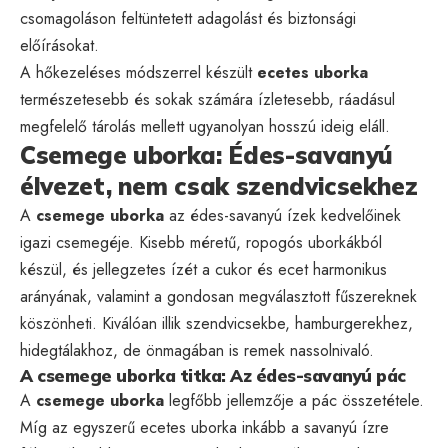
csomagoláson feltüntetett adagolást és biztonsági
előírásokat.
A hőkezeléses módszerrel készült
ecetes uborka
természetesebb és sokak számára ízletesebb, ráadásul
megfelelő tárolás mellett ugyanolyan hosszú ideig eláll.
Csemege uborka: Édes-savanyú
élvezet, nem csak szendvicsekhez
A
csemege uborka
az édes-savanyú ízek kedvelőinek
igazi csemegéje. Kisebb méretű, ropogós uborkákból
készül, és jellegzetes ízét a cukor és ecet harmonikus
arányának, valamint a gondosan megválasztott fűszereknek
köszönheti. Kiválóan illik szendvicsekbe, hamburgerekhez,
hidegtálakhoz, de önmagában is remek nassolnivaló.
A csemege uborka titka: Az édes-savanyú pác
A
csemege uborka
legfőbb jellemzője a pác összetétele.
Míg az egyszerű ecetes uborka inkább a savanyú ízre