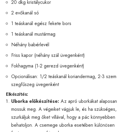
20 dkg kristálycukor
2 evőkanál só
1 teáskanál egész fekete bors
1 teáskanál mustármag
Néhány babérlevél
Friss kapor (néhány szál üvegenként)
Fokhagyma (1-2 gerezd üvegenként)
Opcionálisan: 1/2 teáskanál koriandermag, 2-3 szem
szegfűszeg üvegenként
Elkészítés:
Uborka előkészítése:
Az apró uborkákat alaposan
mossuk meg. A végeiket vágjuk le, és ha szükséges,
szurkáljuk meg őket villával, hogy a pác könnyebben
behatoljon. A csemege uborka esetében különösen