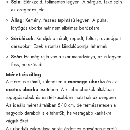
Szín:
Élénkzöld, foltmentes legyen. A sárguló, fakó szín
az öregedés jele.
Állag:
Kemény, feszes tapintású legyen. A puha,
lötyögős uborka már nem alkalmas befőzésre.
Sérülések:
Kerüljük a sérült, repedt, foltos, rovarrágott
darabokat. Ezek a romlás kiindulópontjai lehetnek.
Szár:
Ha még rajta van a szár maradványa, az is legyen
friss, ne száradt.
Méret és állag
A méret is számít, különösen a
csemege uborka
és az
ecetes uborka
esetében. A kisebb uborkák általában
ropogósabbak és esztétikusabban mutatnak az üvegben.
Az ideális méret általában 5-10 cm, de természetesen a
nagyobb darabok is eltehetők, ha vastagabb karikákra
vágjuk őket.
Az uborkák válogatása során érdemes egységes méretű