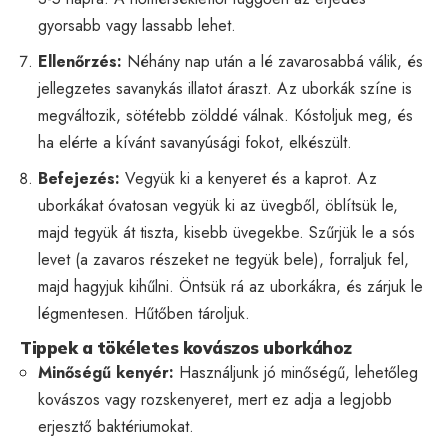
gyorsabb vagy lassabb lehet.
Ellenőrzés:
Néhány nap után a lé zavarosabbá válik, és
jellegzetes savanykás illatot áraszt. Az uborkák színe is
megváltozik, sötétebb zölddé válnak. Kóstoljuk meg, és
ha elérte a kívánt savanyúsági fokot, elkészült.
Befejezés:
Vegyük ki a kenyeret és a kaprot. Az
uborkákat óvatosan vegyük ki az üvegből, öblítsük le,
majd tegyük át tiszta, kisebb üvegekbe. Szűrjük le a sós
levet (a zavaros részeket ne tegyük bele), forraljuk fel,
majd hagyjuk kihűlni. Öntsük rá az uborkákra, és zárjuk le
légmentesen. Hűtőben tároljuk.
Tippek a tökéletes kovászos uborkához
Minőségű kenyér:
Használjunk jó minőségű, lehetőleg
kovászos vagy rozskenyeret, mert ez adja a legjobb
erjesztő baktériumokat.