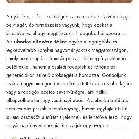
A nyár ízei, a friss zöldségek zamata sokunk szívébe lopja
be magát, és természetes vágyunk, hogy ezeket a
kincseket valahogy megőrizzük a hidegebb hónapokra is.
Az
uborka eltevése télire
egyike a legrégebbi és
legkedveltebb konyhai hagyományoknak Magyarországon,
amely nem csupán a kamrák polcait tölti meg ínycsiklandó
befőttekkel, hanem a családi receptek és történetek
generációkon átívelő örökségét is hordozza. Gondoljunk
csak a nagymama gondosan elkészített kovászos uborkájára
vagy a ropogós ecetes savanyúságra, ami nélkül
elképzelhetetlen egy vasárnapi ebéd. Az uborka befőzés
nem csupán praktikus tevékenység, hanem egyfajta rituálé
is, ami összeköti a múltat a jelennel, és lehetővé teszi, hogy
a nyár napfényes energiáját elzárjuk egy üvegbe.