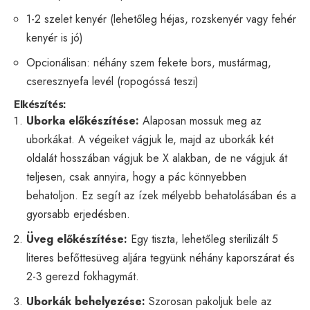
1-2 szelet kenyér (lehetőleg héjas, rozskenyér vagy fehér
kenyér is jó)
Opcionálisan: néhány szem fekete bors, mustármag,
cseresznyefa levél (ropogóssá teszi)
Elkészítés:
Uborka előkészítése:
Alaposan mossuk meg az
uborkákat. A végeiket vágjuk le, majd az uborkák két
oldalát hosszában vágjuk be X alakban, de ne vágjuk át
teljesen, csak annyira, hogy a pác könnyebben
behatoljon. Ez segít az ízek mélyebb behatolásában és a
gyorsabb erjedésben.
Üveg előkészítése:
Egy tiszta, lehetőleg sterilizált 5
literes befőttesüveg aljára tegyünk néhány kaporszárat és
2-3 gerezd fokhagymát.
Uborkák behelyezése:
Szorosan pakoljuk bele az