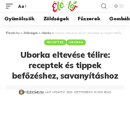
Aa
Gyümölcsök
Zöldségek
Fűszerek
Gombá
Éléstár.hu
>
Zöldségek
>
Uborka
>
Uborka eltevése télire: receptek és tippek befőzéshez, savanyításhoz
RECEPTEK
UBORKA
Uborka eltevése télire:
receptek és tippek
befőzéshez, savanyításhoz
BY
ÉLÉSTÁR.HU
LAST UPDATED: 2025. SZEPTEMBER 9.
51 MIN READ