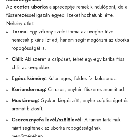
Az
ecetes uborka
alapreceptje remek kiindulópont, de a
fűszerezéssel igazán egyedi ízeket hozhatunk létre.
Néhány ötlet:
Torma:
Egy vékony szelet torma az üvegbe téve
nemcsak pikáns ízt ad, hanem segít megőrizni az uborka
ropogósságát is.
Chili:
Aki szereti a csípőset, tehet egy-egy karika friss
chilit az üvegekbe.
Egész kömény:
Különleges, földes ízt kölcsönöz.
Koriandermag:
Citrusos, enyhén fűszeres aromát ad.
Mustármag:
Gyakori kiegészítő, enyhe csípősséget és
aromát biztosít.
Cseresznyefa levél/szőlőlevél:
A tannin tartalmuk
miatt segítenek az uborka ropogósságának
megőrzésében.