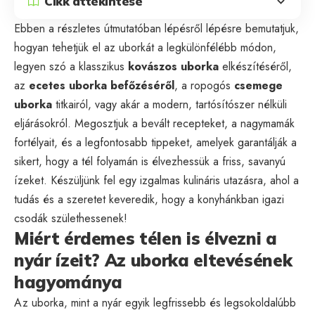
Cikk áttekintése
Ebben a részletes útmutatóban lépésről lépésre bemutatjuk,
hogyan tehetjük el az uborkát a legkülönfélébb módon,
legyen szó a klasszikus
kovászos uborka
elkészítéséről,
az
ecetes uborka befőzéséről
, a ropogós
csemege
uborka
titkairól, vagy akár a modern, tartósítószer nélküli
eljárásokról. Megosztjuk a bevált recepteket, a nagymamák
fortélyait, és a legfontosabb tippeket, amelyek garantálják a
sikert, hogy a tél folyamán is élvezhessük a friss, savanyú
ízeket. Készüljünk fel egy izgalmas kulináris utazásra, ahol a
tudás és a szeretet keveredik, hogy a konyhánkban igazi
csodák születhessenek!
Miért érdemes télen is élvezni a
nyár ízeit? Az uborka eltevésének
hagyománya
Az uborka, mint a nyár egyik legfrissebb és legsokoldalúbb