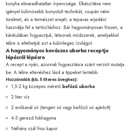
konyha elmaradhatatlan ínyencsége. Elkészítése nem
igényel különösebb bonyolult technikát, csupán némi
türelmet, és a természet erejét, a tejsavas erjedést
használja fel a tartósításhoz. Bár hagyományosan frissen, a
kánikulában fogyasztjuk, léteznek módszerek, amelyekkel
télire is eltehetjük ezt a különleges ízvilágot.
A hagyományos kovászos uborka receptje
lépésről lépésre
A recept a nyári, azonnali fogyasztásra szánt verziót mutatja
be. A télire eltevéshez lásd a tippeket lentebb.
Hozzávalók (kb. 5 literes üveghez):
1,5-2 kg közepes méretű
befőző uborka
2 liter víz
2 evőkanál só (tengeri só vagy befőző só ajánlott)
4-5 gerezd fokhagyma
Néhány szál friss kapor