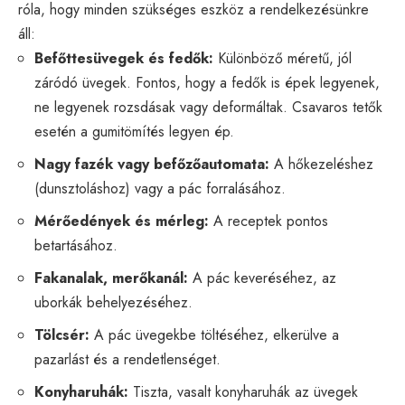
róla, hogy minden szükséges eszköz a rendelkezésünkre
áll:
Befőttesüvegek és fedők:
Különböző méretű, jól
záródó üvegek. Fontos, hogy a fedők is épek legyenek,
ne legyenek rozsdásak vagy deformáltak. Csavaros tetők
esetén a gumitömítés legyen ép.
Nagy fazék vagy befőzőautomata:
A hőkezeléshez
(dunsztoláshoz) vagy a pác forralásához.
Mérőedények és mérleg:
A receptek pontos
betartásához.
Fakanalak, merőkanál:
A pác keveréséhez, az
uborkák behelyezéséhez.
Tölcsér:
A pác üvegekbe töltéséhez, elkerülve a
pazarlást és a rendetlenséget.
Konyharuhák:
Tiszta, vasalt konyharuhák az üvegek