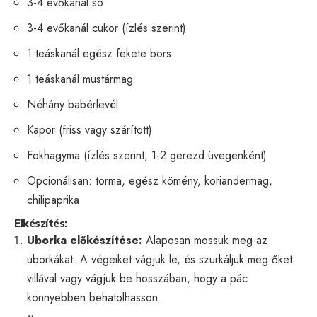
3-4 evőkanál só
3-4 evőkanál cukor (ízlés szerint)
1 teáskanál egész fekete bors
1 teáskanál mustármag
Néhány babérlevél
Kapor (friss vagy szárított)
Fokhagyma (ízlés szerint, 1-2 gerezd üvegenként)
Opcionálisan: torma, egész kömény, koriandermag,
chilipaprika
Elkészítés:
Uborka előkészítése:
Alaposan mossuk meg az
uborkákat. A végeiket vágjuk le, és szurkáljuk meg őket
villával vagy vágjuk be hosszában, hogy a pác
könnyebben behatolhasson.