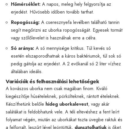
Hőmérséklet:
A napos, meleg hely felgyorsítja az
erjedést. Hűvösebb időben tovább tarthat.
Ropogósság:
A cseresznyefa levélben található tannin
segít megőrizni az uborka ropogósságát. Egyesek tormát
vagy szőlőlevelet is használnak erre a célra.
Só aránya:
A só mennyisége kritikus. Túl kevés só
esetén elszaporodhatnak a káros baktériumok, túl sok só
pedig gátolja az erjedést. A 2 evőkanál só 2 liter vízhez
általában ideális.
Variációk és felhasználási lehetőségek
A kovászos uborka nem csak magában finom. Kiváló
kiegészítője húsételeknek, pörkölteknek, rántott ételeknek.
Készíthetünk belőle
hideg uborkalevest
, vagy akár
salátákat is feldobhatunk vele. A téli eltevéshez a fent leírt
folyamat végén, miután az uborkákat tiszta üvegbe raktuk és
a felforralt, leszűrt lével leöntöttük,
dunsztolhatjuk
is őket.