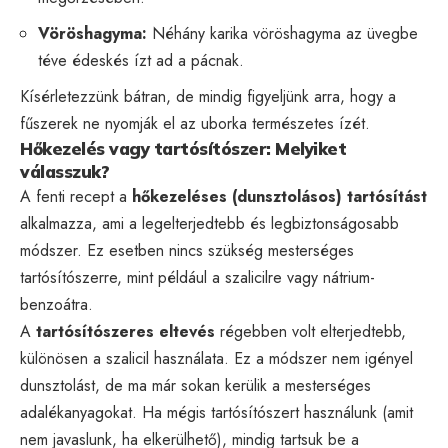
Vöröshagyma:
Néhány karika vöröshagyma az üvegbe
téve édeskés ízt ad a pácnak.
Kísérletezzünk bátran, de mindig figyeljünk arra, hogy a
fűszerek ne nyomják el az uborka természetes ízét.
Hőkezelés vagy tartósítószer: Melyiket
válasszuk?
A fenti recept a
hőkezeléses (dunsztolásos) tartósítást
alkalmazza, ami a legelterjedtebb és legbiztonságosabb
módszer. Ez esetben nincs szükség mesterséges
tartósítószerre, mint például a szalicilre vagy nátrium-
benzoátra.
A
tartósítószeres eltevés
régebben volt elterjedtebb,
különösen a szalicil használata. Ez a módszer nem igényel
dunsztolást, de ma már sokan kerülik a mesterséges
adalékanyagokat. Ha mégis tartósítószert használunk (amit
nem javaslunk, ha elkerülhető), mindig tartsuk be a