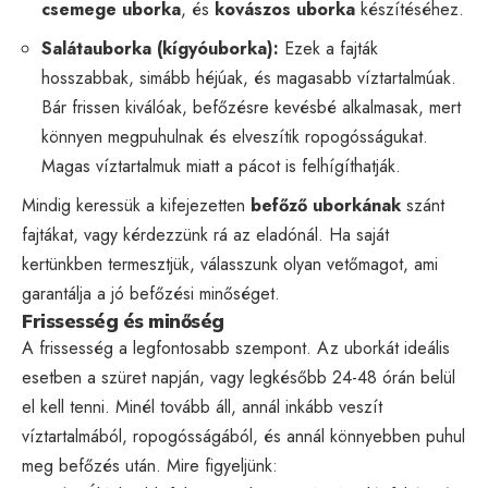
csemege uborka
, és
kovászos uborka
készítéséhez.
Salátauborka (kígyóuborka):
Ezek a fajták
hosszabbak, simább héjúak, és magasabb víztartalmúak.
Bár frissen kiválóak, befőzésre kevésbé alkalmasak, mert
könnyen megpuhulnak és elveszítik ropogósságukat.
Magas víztartalmuk miatt a pácot is felhígíthatják.
Mindig keressük a kifejezetten
befőző uborkának
szánt
fajtákat, vagy kérdezzünk rá az eladónál. Ha saját
kertünkben termesztjük, válasszunk olyan vetőmagot, ami
garantálja a jó befőzési minőséget.
Frissesség és minőség
A frissesség a legfontosabb szempont. Az uborkát ideális
esetben a szüret napján, vagy legkésőbb 24-48 órán belül
el kell tenni. Minél tovább áll, annál inkább veszít
víztartalmából, ropogósságából, és annál könnyebben puhul
meg befőzés után. Mire figyeljünk: