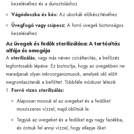
kezeléséhez és a dunsztoláshoz.
Vágódeszka és kés:
Az uborkák előkészítéséhez.
Üvegfogó vagy csipesz:
A forró üvegek biztonságos
kezeléséhez.
Az üvegek és fedők sterilizálása: A tartósítás
alfája és omegája
A
sterilizálás
, vagy más néven csírátlanítás, a befőzés
legfontosabb lépése. Ez biztosítja, hogy az üvegekben ne
maradjanak olyan mikroorganizmusok, amelyek idő előtt
megromlasztanák a befőttet. Többféle módszer létezik:
Forró vizes sterilizálás:
Alaposan mossuk el az üvegeket és a fedőket
mosószeres vízzel, majd öblítsük le.
Tegyük az üvegeket és a fedőket egy nagy fazékba,
és öntsük fel annyi vízzel, hogy ellepje őket.