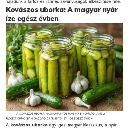
haladunk a tartós és ízletes savanyúságok elkészítése felé.
Kovászos uborka: A magyar nyár
íze egész évben
A KOVÁSZOS UBORKA HAGYOMÁNYOS MAGYAR FINOMSÁG, AMELY
PROBIOTIKUMOKBAN GAZDAG ÉS FRISSÍTŐ ÍZT HOZ EGÉSZ ÉVBEN.
A
kovászos uborka
egy igazi magyar klasszikus, a nyári