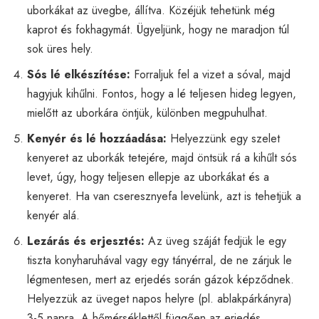
uborkákat az üvegbe, állítva. Közéjük tehetünk még
kaprot és fokhagymát. Ügyeljünk, hogy ne maradjon túl
sok üres hely.
Sós lé elkészítése:
Forraljuk fel a vizet a sóval, majd
hagyjuk kihűlni. Fontos, hogy a lé teljesen hideg legyen,
mielőtt az uborkára öntjük, különben megpuhulhat.
Kenyér és lé hozzáadása:
Helyezzünk egy szelet
kenyeret az uborkák tetejére, majd öntsük rá a kihűlt sós
levet, úgy, hogy teljesen ellepje az uborkákat és a
kenyeret. Ha van cseresznyefa levelünk, azt is tehetjük a
kenyér alá.
Lezárás és erjesztés:
Az üveg száját fedjük le egy
tiszta konyharuhával vagy egy tányérral, de ne zárjuk le
légmentesen, mert az erjedés során gázok képződnek.
Helyezzük az üveget napos helyre (pl. ablakpárkányra)
3-5 napra. A hőmérséklettől függően az erjedés