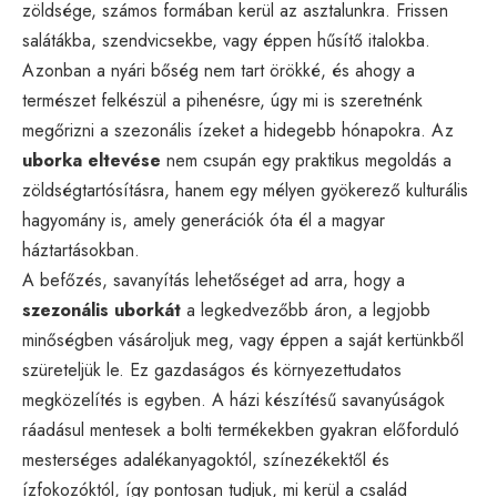
zöldsége, számos formában kerül az asztalunkra. Frissen
salátákba, szendvicsekbe, vagy éppen hűsítő italokba.
Azonban a nyári bőség nem tart örökké, és ahogy a
természet felkészül a pihenésre, úgy mi is szeretnénk
megőrizni a szezonális ízeket a hidegebb hónapokra. Az
uborka eltevése
nem csupán egy praktikus megoldás a
zöldségtartósításra, hanem egy mélyen gyökerező kulturális
hagyomány is, amely generációk óta él a magyar
háztartásokban.
A befőzés, savanyítás lehetőséget ad arra, hogy a
szezonális uborkát
a legkedvezőbb áron, a legjobb
minőségben vásároljuk meg, vagy éppen a saját kertünkből
szüreteljük le. Ez gazdaságos és környezettudatos
megközelítés is egyben. A házi készítésű savanyúságok
ráadásul mentesek a bolti termékekben gyakran előforduló
mesterséges adalékanyagoktól, színezékektől és
ízfokozóktól, így pontosan tudjuk, mi kerül a család