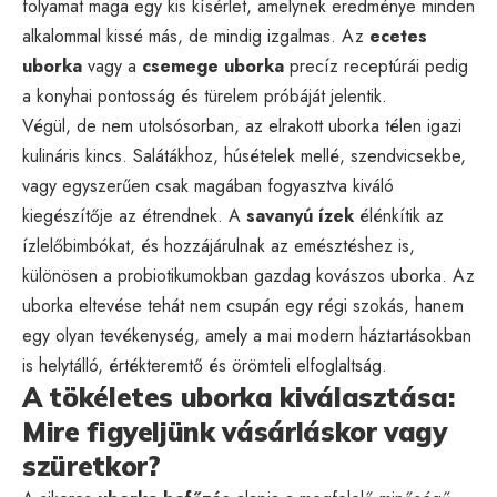
folyamat maga egy kis kísérlet, amelynek eredménye minden
alkalommal kissé más, de mindig izgalmas. Az
ecetes
uborka
vagy a
csemege uborka
precíz receptúrái pedig
a konyhai pontosság és türelem próbáját jelentik.
Végül, de nem utolsósorban, az elrakott uborka télen igazi
kulináris kincs. Salátákhoz, húsételek mellé, szendvicsekbe,
vagy egyszerűen csak magában fogyasztva kiváló
kiegészítője az étrendnek. A
savanyú ízek
élénkítik az
ízlelőbimbókat, és hozzájárulnak az emésztéshez is,
különösen a probiotikumokban gazdag kovászos uborka. Az
uborka eltevése tehát nem csupán egy régi szokás, hanem
egy olyan tevékenység, amely a mai modern háztartásokban
is helytálló, értékteremtő és örömteli elfoglaltság.
A tökéletes uborka kiválasztása:
Mire figyeljünk vásárláskor vagy
szüretkor?