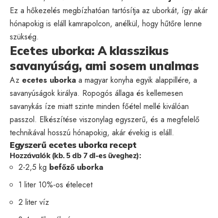
Ez a hőkezelés megbízhatóan tartósítja az uborkát, így akár
hónapokig is eláll kamrapolcon, anélkül, hogy hűtőre lenne
szükség.
Ecetes uborka: A klasszikus
savanyúság, ami sosem unalmas
Az
ecetes uborka
a magyar konyha egyik alappillére, a
savanyúságok királya. Ropogós állaga és kellemesen
savanykás íze miatt szinte minden főétel mellé kiválóan
passzol. Elkészítése viszonylag egyszerű, és a megfelelő
technikával hosszú hónapokig, akár évekig is eláll.
Egyszerű ecetes uborka recept
Hozzávalók (kb. 5 db 7 dl-es üveghez):
2-2,5 kg
befőző uborka
1 liter 10%-os ételecet
2 liter víz