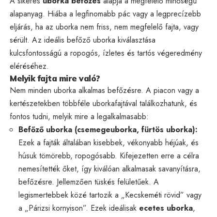
A sikeres
uborka befőzés
alapja a megfelelő minőségű
alapanyag. Hiába a legfinomabb pác vagy a legprecízebb
eljárás, ha az uborka nem friss, nem megfelelő fajta, vagy
sérült. Az ideális befőző uborka kiválasztása
kulcsfontosságú a ropogós, ízletes és tartós végeredmény
eléréséhez.
Melyik fajta mire való?
Nem minden uborka alkalmas befőzésre. A piacon vagy a
kertészetekben többféle uborkafajtával találkozhatunk, és
fontos tudni, melyik mire a legalkalmasabb:
Befőző uborka (csemegeuborka, fürtös uborka):
Ezek a fajták általában kisebbek, vékonyabb héjúak, és
húsuk tömörebb, ropogósabb. Kifejezetten erre a célra
nemesítették őket, így kiválóan alkalmasak savanyításra,
befőzésre. Jellemzően tüskés felületűek. A
legismertebbek közé tartozik a „Kecskeméti rövid” vagy
a „Párizsi kornyison”. Ezek ideálisak
ecetes uborka
,