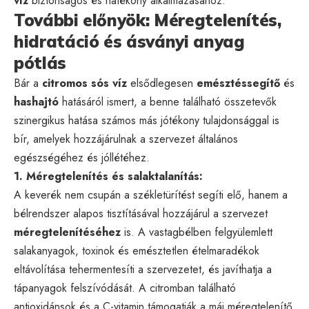
víz
biztonságos és hatékony alkalmazásához.
További előnyök: Méregtelenítés,
hidratáció és ásványi anyag
pótlás
Bár a
citromos sós víz
elsődlegesen
emésztéssegítő
és
hashajtó
hatásáról ismert, a benne található összetevők
szinergikus hatása számos más jótékony tulajdonsággal is
bír, amelyek hozzájárulnak a szervezet általános
egészségéhez és jóllétéhez.
1. Méregtelenítés és salaktalanítás:
A keverék nem csupán a székletürítést segíti elő, hanem a
bélrendszer alapos tisztításával hozzájárul a szervezet
méregtelenítéséhez
is. A vastagbélben felgyülemlett
salakanyagok, toxinok és emésztetlen ételmaradékok
eltávolítása tehermentesíti a szervezetet, és javíthatja a
tápanyagok felszívódását. A citromban található
antioxidánsok és a C-vitamin támogatják a máj méregtelenítő