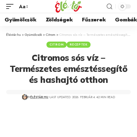
Aa
Gyümölcsök
Zöldségek
Fűszerek
Gombá
Éléstár.hu
>
Gyümölcsök
>
Citrom
>
Citromos sós víz – Természetes emésztéssegítő és hashajtó otthon
CITROM
RECEPTEK
Citromos sós víz –
Természetes emésztéssegítő
és hashajtó otthon
BY
ÉLÉSTÁR.HU
LAST UPDATED: 2026. FEBRUÁR 4.
42 MIN READ