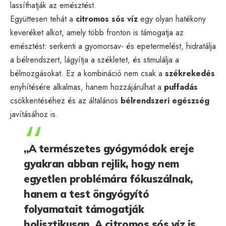
lassíthatják az emésztést.
Együttesen tehát a
citromos sós víz
egy olyan hatékony
keveréket alkot, amely több fronton is támogatja az
emésztést: serkenti a gyomorsav- és epetermelést, hidratálja
a bélrendszert, lágyítja a székletet, és stimulálja a
bélmozgásokat. Ez a kombináció nem csak a
székrekedés
enyhítésére alkalmas, hanem hozzájárulhat a
puffadás
csökkentéséhez és az általános
bélrendszeri egészség
javításához is.
„A természetes gyógymódok ereje
gyakran abban rejlik, hogy nem
egyetlen problémára fókuszálnak,
hanem a test öngyógyító
folyamatait támogatják
holisztikusan. A citromos sós víz is