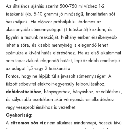
Az általános ajánlás szerint 500-750 ml vízhez 1-2
teáskanál (kb. 5-10 gramm) jó minőségű, finomítatlan sót
használjunk. Ha először próbáljuk ki, érdemes az
alacsonyabb sómennyiséggel (1 teáskanál) kezdeni, és
figyelni a testünk reakcióját. Néhány ember érzékenyebb
lehet a sóra, és kisebb mennyiség is elegendő lehet
számukra a kívánt hatás eléréséhez. Ha az első alkalommal
nem tapasztalunk elegendő hatást, legközelebb emelhetjük
az adagot 1,5 vagy 2 teáskanálra.
Fontos, hogy ne lépjük túl a javasolt sómennyiséget. A
túlzott sóbevitel elektrolit-egyensúly felborulásához,
dehidratációhoz
, hányingerhez, hányáshoz, szédüléshez,
és súlyosabb esetekben akár vérnyomás-emelkedéshez
vagy veseproblémákhoz is vezethet.
Gyakoriság:
A
citromos sós víz
nem alkalmas mindennapi, hosszú távú