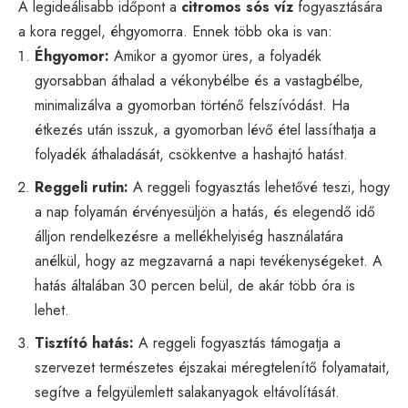
A legideálisabb időpont a
citromos sós víz
fogyasztására
a kora reggel, éhgyomorra. Ennek több oka is van:
Éhgyomor:
Amikor a gyomor üres, a folyadék
gyorsabban áthalad a vékonybélbe és a vastagbélbe,
minimalizálva a gyomorban történő felszívódást. Ha
étkezés után isszuk, a gyomorban lévő étel lassíthatja a
folyadék áthaladását, csökkentve a hashajtó hatást.
Reggeli rutin:
A reggeli fogyasztás lehetővé teszi, hogy
a nap folyamán érvényesüljön a hatás, és elegendő idő
álljon rendelkezésre a mellékhelyiség használatára
anélkül, hogy az megzavarná a napi tevékenységeket. A
hatás általában 30 percen belül, de akár több óra is
lehet.
Tisztító hatás:
A reggeli fogyasztás támogatja a
szervezet természetes éjszakai méregtelenítő folyamatait,
segítve a felgyülemlett salakanyagok eltávolítását.