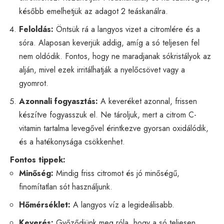
később emelhetjük az adagot 2 teáskanálra.
Feloldás:
Öntsük rá a langyos vizet a citromlére és a
sóra. Alaposan keverjük addig, amíg a só teljesen fel
nem oldódik. Fontos, hogy ne maradjanak sókristályok az
alján, mivel ezek irritálhatják a nyelőcsövet vagy a
gyomrot.
Azonnali fogyasztás:
A keveréket azonnal, frissen
készítve fogyasszuk el. Ne tároljuk, mert a citrom C-
vitamin tartalma levegővel érintkezve gyorsan oxidálódik,
és a hatékonysága csökkenhet.
Fontos tippek:
Minőség:
Mindig friss citromot és jó minőségű,
finomítatlan sót használjunk.
Hőmérséklet:
A langyos víz a legideálisabb.
Keverés:
Győződjünk meg róla, hogy a só teljesen