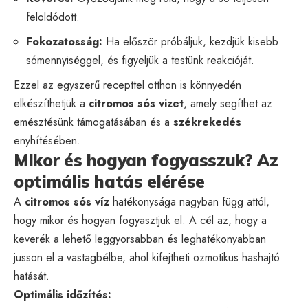
feloldódott.
Fokozatosság:
Ha először próbáljuk, kezdjük kisebb
sómennyiséggel, és figyeljük a testünk reakcióját.
Ezzel az egyszerű recepttel otthon is könnyedén
elkészíthetjük a
citromos sós vizet
, amely segíthet az
emésztésünk támogatásában és a
székrekedés
enyhítésében.
Mikor és hogyan fogyasszuk? Az
optimális hatás elérése
A
citromos sós víz
hatékonysága nagyban függ attól,
hogy mikor és hogyan fogyasztjuk el. A cél az, hogy a
keverék a lehető leggyorsabban és leghatékonyabban
jusson el a vastagbélbe, ahol kifejtheti ozmotikus hashajtó
hatását.
Optimális időzítés: