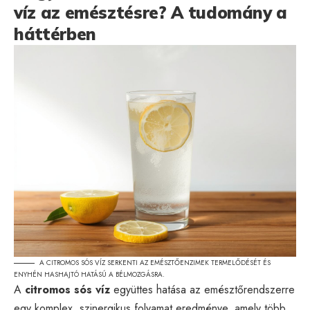
víz az emésztésre? A tudomány a
háttérben
A CITROMOS SÓS VÍZ SERKENTI AZ EMÉSZTŐENZIMEK TERMELŐDÉSÉT ÉS
ENYHÉN HASHAJTÓ HATÁSÚ A BÉLMOZGÁSRA.
A
citromos sós víz
együttes hatása az emésztőrendszerre
egy komplex, szinergikus folyamat eredménye, amely több