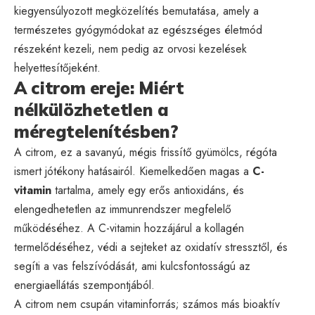
kiegyensúlyozott megközelítés bemutatása, amely a
természetes gyógymódokat az egészséges életmód
részeként kezeli, nem pedig az orvosi kezelések
helyettesítőjeként.
A citrom ereje: Miért
nélkülözhetetlen a
méregtelenítésben?
A citrom, ez a savanyú, mégis frissítő gyümölcs, régóta
ismert jótékony hatásairól. Kiemelkedően magas a
C-
vitamin
tartalma, amely egy erős antioxidáns, és
elengedhetetlen az immunrendszer megfelelő
működéséhez. A C-vitamin hozzájárul a kollagén
termelődéséhez, védi a sejteket az oxidatív stressztől, és
segíti a vas felszívódását, ami kulcsfontosságú az
energiaellátás szempontjából.
A citrom nem csupán vitaminforrás; számos más bioaktív