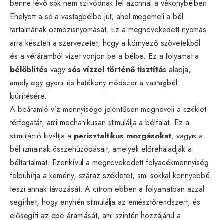
benne lévő sók nem szívódnak fel azonnal a vékonybélben.
Ehelyett a só a vastagbélbe jut, ahol megemeli a bél
tartalmának ozmózisnyomását. Ez a megnövekedett nyomás
arra készteti a szervezetet, hogy a környező szövetekből
és a véráramból vizet vonjon be a bélbe. Ez a folyamat a
bélöblítés
vagy
sós vízzel történő tisztítás
alapja,
amely egy gyors és hatékony módszer a vastagbél
kiürítésére.
A beáramló víz mennyisége jelentősen megnöveli a széklet
térfogatát, ami mechanikusan stimulálja a bélfalat. Ez a
stimuláció kiváltja a
perisztaltikus mozgásokat
, vagyis a
bél izmainak összehúzódásait, amelyek előrehaladják a
béltartalmat. Ezenkívül a megnövekedett folyadékmennyiség
felpuhítja a kemény, száraz székletet, ami sokkal könnyebbé
teszi annak távozását. A citrom ebben a folyamatban azzal
segíthet, hogy enyhén stimulálja az emésztőrendszert, és
elősegíti az epe áramlását, ami szintén hozzájárul a