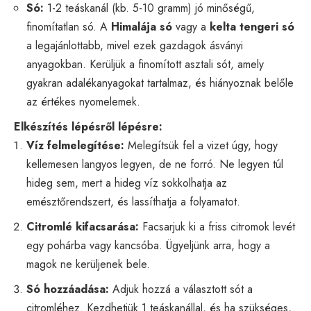
Só:
1-2 teáskanál (kb. 5-10 gramm) jó minőségű,
finomítatlan só. A
Himalája só
vagy a
kelta tengeri só
a legajánlottabb, mivel ezek gazdagok ásványi
anyagokban. Kerüljük a finomított asztali sót, amely
gyakran adalékanyagokat tartalmaz, és hiányoznak belőle
az értékes nyomelemek.
Elkészítés lépésről lépésre:
Víz felmelegítése:
Melegítsük fel a vizet úgy, hogy
kellemesen langyos legyen, de ne forró. Ne legyen túl
hideg sem, mert a hideg víz sokkolhatja az
emésztőrendszert, és lassíthatja a folyamatot.
Citromlé kifacsarása:
Facsarjuk ki a friss citromok levét
egy pohárba vagy kancsóba. Ügyeljünk arra, hogy a
magok ne kerüljenek bele.
Só hozzáadása:
Adjuk hozzá a választott sót a
citromléhez. Kezdhetjük 1 teáskanállal, és ha szükséges,