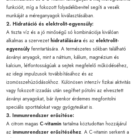
funkcióit, míg a fokozott folyadékbevitel segíti a vesék
munkáját a méreganyagok kiválasztásában.
2. Hidratáció és elektrolit-egyensúly:
A tiszta víz és a jó minőségű só kombinációja kiválóan
alkalmas a szervezet
hidratálására
és az
elektrolit-
egyensúly
fenntartására. A természetes sókban található
ásványi anyagok, mint a nátrium, kálium, magnézium és
kalcium, létfontosságúak a sejtek megfelelő működéséhez,
az idegi impulzusok továbbításához és az
izomösszehúzódásokhoz. Különösen intenzív fizikai aktivitás
vagy fokozott izzadás után segíthet pótolni az elvesztett
ásványi anyagokat, bár ilyenkor érdemes megfontolni
speciális sportitalokat vagy gyógyteákat is.
3. Immunrendszer erősítése:
A citrom magas
C-vitamin
tartalma köztudottan hozzájárul
az
immunrendszer erősítéséhez
. A C-vitamin serkenti a