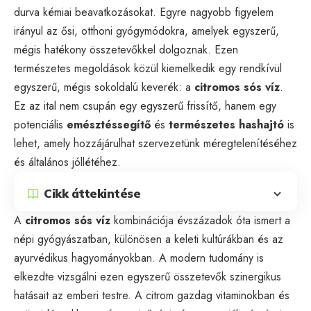
durva kémiai beavatkozásokat. Egyre nagyobb figyelem
irányul az ősi, otthoni gyógymódokra, amelyek egyszerű,
mégis hatékony összetevőkkel dolgoznak. Ezen
természetes megoldások közül kiemelkedik egy rendkívül
egyszerű, mégis sokoldalú keverék: a
citromos sós víz
.
Ez az ital nem csupán egy egyszerű frissítő, hanem egy
potenciális
emésztéssegítő
és
természetes hashajtó
is
lehet, amely hozzájárulhat szervezetünk méregtelenítéséhez
és általános jóllétéhez.
Cikk áttekintése
A
citromos sós víz
kombinációja évszázadok óta ismert a
népi gyógyászatban, különösen a keleti kultúrákban és az
ayurvédikus hagyományokban. A modern tudomány is
elkezdte vizsgálni ezen egyszerű összetevők szinergikus
hatásait az emberi testre. A citrom gazdag vitaminokban és