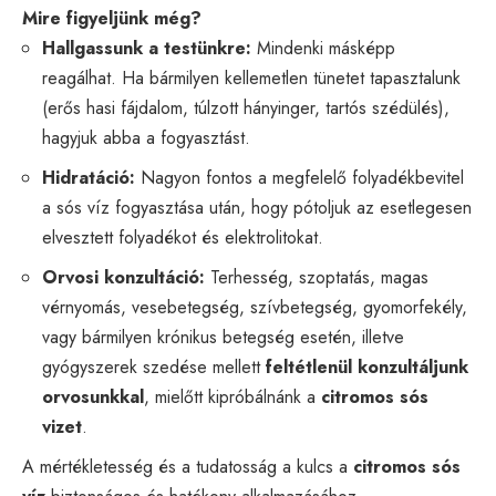
Mire figyeljünk még?
Hallgassunk a testünkre:
Mindenki másképp
reagálhat. Ha bármilyen kellemetlen tünetet tapasztalunk
(erős hasi fájdalom, túlzott hányinger, tartós szédülés),
hagyjuk abba a fogyasztást.
Hidratáció:
Nagyon fontos a megfelelő folyadékbevitel
a sós víz fogyasztása után, hogy pótoljuk az esetlegesen
elvesztett folyadékot és elektrolitokat.
Orvosi konzultáció:
Terhesség, szoptatás, magas
vérnyomás, vesebetegség, szívbetegség, gyomorfekély,
vagy bármilyen krónikus betegség esetén, illetve
gyógyszerek szedése mellett
feltétlenül konzultáljunk
orvosunkkal
, mielőtt kipróbálnánk a
citromos sós
vizet
.
A mértékletesség és a tudatosság a kulcs a
citromos sós