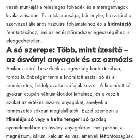
vesék munkáját a felesleges folyadék és a méreganyagok
kiválasztásában. Ez a tulajdonsága, bár enyhe, hozzájárul a
szervezet általános tisztulási folyamataihoz és a
hidratáció
fenntartásához, ami az emésztőrendszer egészségéhez is
elengedhetetlen.
A só szerepe: Több, mint ízesítő –
az ásványi anyagok és az ozmózis
Amikor a sóról beszélünk az egészség kontextusában,
fontos különbséget tenni a finomított asztali só és a
természetes, feldolgozatlan sófajták között. A finomított só
gyakran csupán nátrium-kloridot tartalmaz, és elveszíti
azokat az értékes ásványi anyagokat, amelyek a
természetes sókban megtalálhatók. Ezzel szemben a
Himalája só
vagy a
kelta tengeri só
gazdag
nyomelemekben és ásványi anyagokban, mint például a
magnézium, kálium, kalcium és vas, amelyek létfontosságúak