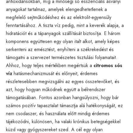
antioxidánsokban, míg a minőségi só esszenciális ásványi
anyagokat tartalmaz, amelyek elengedhetetlenek a
megfelelő sejtműködéshez és az elektrolit-egyensúly
fenntartásához. A tiszta víz pedig, mint a keverék alapja, a
hidratációt és a tápanyagok szállítását biztosítja. E három
komponens együttesen egy olyan italt alkot, amely képes
serkenteni az emésztést, enyhíteni a székrekedést és
támogatni a szervezet természetes tisztulási folyamatait.
Ahhoz, hogy teljes mértékben megértsük a
citromos sós
víz
hatásmechanizmusát és előnyeit, érdemes
részletesebben megvizsgálni az egyes összetevőket, és
azt, hogy hogyan működnek együtt a bélrendszer
támogatásában. Fontos azonban hangsúlyozni, hogy bár
számos pozitív tapasztalat támasztja alá hatékonyságát, ez
nem csodaszer, és használata előtt mindig érdemes
tájékozódni, különösen, ha valaki krónikus betegségekkel
küzd vagy gyógyszereket szed. A cél egy olyan