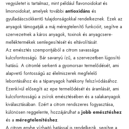
vegyületet is tartalmaz, mint például flavonoidokat és
limonoidokat, amelyek további
antioxidáns
és
gyulladáscsökkentő tulajdonságokkal rendelkeznek. Ezek az
anyagok támogatják a máj méregtelenítő funkcióit, segítve a
szervezetnek a káros anyagok, toxinok és anyagcsere-
melléktermékek semlegesítését és eltávolítását.
Az emésztés szempontjából a citrom savassága
kulcsfontosságú. Bár savanyú ízű, a szervezetben lúgosító
hatású. A citromlé serkenti a gyomorsav termelődését, ami
alapvető fontosságú az élelmiszerek megfelelő
lebontásához és a tápanyagok hatékony felszívódásához.
Ezenkívül elősegíti az epe termelődését és áramlását, ami
kulcsfontosságú a zsírok emésztésében és a salakanyagok
kiválasztásában. Ezért a citrom rendszeres fogyasztása,
különösen reggelente, hozzájárulhat a
jobb emésztéshez
és a
méregtelenítéshez
.
A citrom enyhe vízhajtó hatással is rendelkezik, segítve a