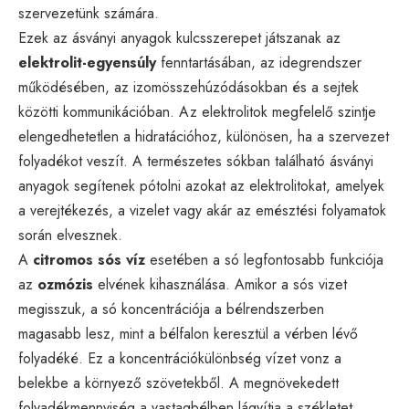
szervezetünk számára.
Ezek az ásványi anyagok kulcsszerepet játszanak az
elektrolit-egyensúly
fenntartásában, az idegrendszer
működésében, az izomösszehúzódásokban és a sejtek
közötti kommunikációban. Az elektrolitok megfelelő szintje
elengedhetetlen a hidratációhoz, különösen, ha a szervezet
folyadékot veszít. A természetes sókban található ásványi
anyagok segítenek pótolni azokat az elektrolitokat, amelyek
a verejtékezés, a vizelet vagy akár az emésztési folyamatok
során elvesznek.
A
citromos sós víz
esetében a só legfontosabb funkciója
az
ozmózis
elvének kihasználása. Amikor a sós vizet
megisszuk, a só koncentrációja a bélrendszerben
magasabb lesz, mint a bélfalon keresztül a vérben lévő
folyadéké. Ez a koncentrációkülönbség vízet vonz a
belekbe a környező szövetekből. A megnövekedett
folyadékmennyiség a vastagbélben lágyítja a székletet,