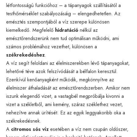
létfontosságú funkcióhoz – a tápanyagok szállításától a
testhőmérséklet szabályozásáig – elengedhetetlen. Az
emésztés szempontjából a víz szerepe különösen
kiemelkedő. Megfelelő
hidratáció
nélkül az
emésztőrendszerünk nem tud optimálisan működni, ami
számos problémához vezethet, különösen a
székrekedéshez
.
A víz segít feloldani az élelmiszerekben lévő tápanyagokat,
lehetővé téve azok felszívódását a bélfalon keresztül.
Ezenkívül kenőanyagként működik, megkönnyítve az
élelmiszer áthaladását az emésztőrendszerben. Amikor nem
iszunk elegendő vizet, a vastagbél megpróbálja kivonni a
vizet a székletből, ami kemény, száraz széklethez vezet,
nehezítve annak ürítését. Ez az egyik leggyakoribb oka a
székrekedésnek.
A
citromos sós víz
esetében a víz nem csupán oldószer,