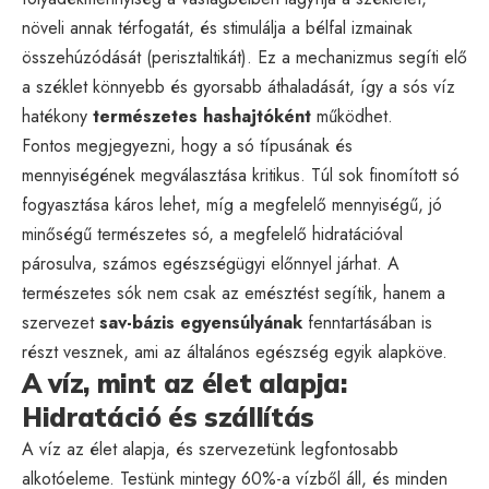
növeli annak térfogatát, és stimulálja a bélfal izmainak
összehúzódását (perisztaltikát). Ez a mechanizmus segíti elő
a széklet könnyebb és gyorsabb áthaladását, így a sós víz
hatékony
természetes hashajtóként
működhet.
Fontos megjegyezni, hogy a só típusának és
mennyiségének megválasztása kritikus. Túl sok finomított só
fogyasztása káros lehet, míg a megfelelő mennyiségű, jó
minőségű természetes só, a megfelelő hidratációval
párosulva, számos egészségügyi előnnyel járhat. A
természetes sók nem csak az emésztést segítik, hanem a
szervezet
sav-bázis egyensúlyának
fenntartásában is
részt vesznek, ami az általános egészség egyik alapköve.
A víz, mint az élet alapja:
Hidratáció és szállítás
A víz az élet alapja, és szervezetünk legfontosabb
alkotóeleme. Testünk mintegy 60%-a vízből áll, és minden