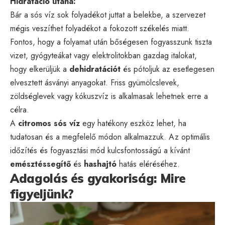
Hidratáció utána:
Bár a sós víz sok folyadékot juttat a belekbe, a szervezet
mégis veszíthet folyadékot a fokozott székelés miatt.
Fontos, hogy a folyamat után bőségesen fogyasszunk tiszta
vizet, gyógyteákat vagy elektrolitokban gazdag italokat,
hogy elkerüljük a
dehidratációt
és pótoljuk az esetlegesen
elvesztett ásványi anyagokat. Friss gyümölcslevek,
zöldséglevek vagy kókuszvíz is alkalmasak lehetnek erre a
célra.
A
citromos sós víz
egy hatékony eszköz lehet, ha
tudatosan és a megfelelő módon alkalmazzuk. Az optimális
időzítés és fogyasztási mód kulcsfontosságú a kívánt
emésztéssegítő
és
hashajtó
hatás eléréséhez.
Adagolás és gyakoriság: Mire
figyeljünk?