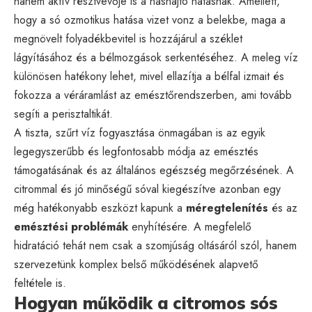
hanem aktív résztvevője is a hashajtó hatásnak. Amellett,
hogy a só ozmotikus hatása vizet vonz a belekbe, maga a
megnövelt folyadékbevitel is hozzájárul a széklet
lágyításához és a bélmozgások serkentéséhez. A meleg víz
különösen hatékony lehet, mivel ellazítja a bélfal izmait és
fokozza a véráramlást az emésztőrendszerben, ami tovább
segíti a perisztaltikát.
A tiszta, szűrt víz fogyasztása önmagában is az egyik
legegyszerűbb és legfontosabb módja az emésztés
támogatásának és az általános egészség megőrzésének. A
citrommal és jó minőségű sóval kiegészítve azonban egy
még hatékonyabb eszközt kapunk a
méregtelenítés
és az
emésztési problémák
enyhítésére. A megfelelő
hidratáció tehát nem csak a szomjúság oltásáról szól, hanem
szervezetünk komplex belső működésének alapvető
feltétele is.
Hogyan működik a citromos sós