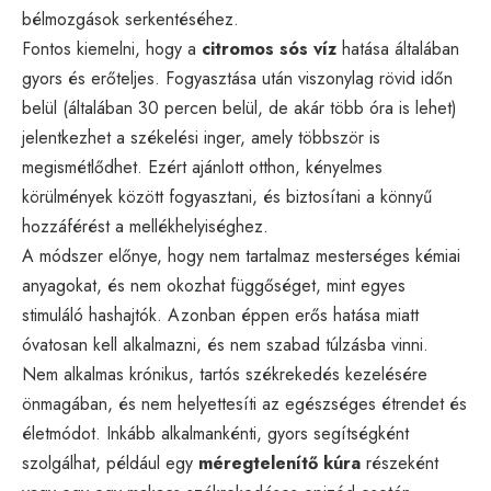
bélmozgások serkentéséhez.
Fontos kiemelni, hogy a
citromos sós víz
hatása általában
gyors és erőteljes. Fogyasztása után viszonylag rövid időn
belül (általában 30 percen belül, de akár több óra is lehet)
jelentkezhet a székelési inger, amely többször is
megismétlődhet. Ezért ajánlott otthon, kényelmes
körülmények között fogyasztani, és biztosítani a könnyű
hozzáférést a mellékhelyiséghez.
A módszer előnye, hogy nem tartalmaz mesterséges kémiai
anyagokat, és nem okozhat függőséget, mint egyes
stimuláló hashajtók. Azonban éppen erős hatása miatt
óvatosan kell alkalmazni, és nem szabad túlzásba vinni.
Nem alkalmas krónikus, tartós székrekedés kezelésére
önmagában, és nem helyettesíti az egészséges étrendet és
életmódot. Inkább alkalmankénti, gyors segítségként
szolgálhat, például egy
méregtelenítő kúra
részeként