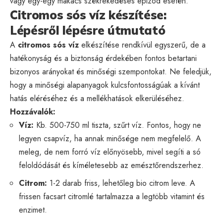
vagy egy-egy makacs székrekedéses epizód esetén.
Citromos sós víz készítése:
Lépésről lépésre útmutató
A
citromos sós víz
elkészítése rendkívül egyszerű, de a
hatékonyság és a biztonság érdekében fontos betartani
bizonyos arányokat és minőségi szempontokat. Ne feledjük,
hogy a minőségi alapanyagok kulcsfontosságúak a kívánt
hatás eléréséhez és a mellékhatások elkerüléséhez.
Hozzávalók:
Víz:
Kb. 500-750 ml tiszta, szűrt víz. Fontos, hogy ne
legyen csapvíz, ha annak minősége nem megfelelő. A
meleg, de nem forró víz előnyösebb, mivel segíti a só
feloldódását és kíméletesebb az emésztőrendszerhez.
Citrom:
1-2 darab friss, lehetőleg bio citrom leve. A
frissen facsart citromlé tartalmazza a legtöbb vitamint és
enzimet.