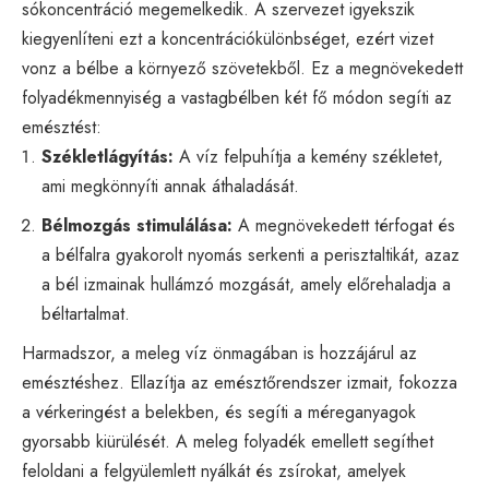
sókoncentráció megemelkedik. A szervezet igyekszik
kiegyenlíteni ezt a koncentrációkülönbséget, ezért vizet
vonz a bélbe a környező szövetekből. Ez a megnövekedett
folyadékmennyiség a vastagbélben két fő módon segíti az
emésztést:
Székletlágyítás:
A víz felpuhítja a kemény székletet,
ami megkönnyíti annak áthaladását.
Bélmozgás stimulálása:
A megnövekedett térfogat és
a bélfalra gyakorolt nyomás serkenti a perisztaltikát, azaz
a bél izmainak hullámzó mozgását, amely előrehaladja a
béltartalmat.
Harmadszor, a meleg víz önmagában is hozzájárul az
emésztéshez. Ellazítja az emésztőrendszer izmait, fokozza
a vérkeringést a belekben, és segíti a méreganyagok
gyorsabb kiürülését. A meleg folyadék emellett segíthet
feloldani a felgyülemlett nyálkát és zsírokat, amelyek