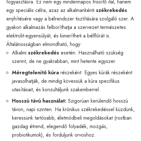
fogyasztásra. Ez nem egy mindennapos frissítő ital, hanem
egy speciális célra, azaz az alkalmankénti
székrekedés
enyhítésére vagy a bélrendszer tisztítására szolgáló szer. A
gyakori alkalmazás felboríthatja a szervezet természetes
elektrolit-egyensúlyát, és kimerítheti a bélflórát is.
Általánosságban elmondható, hogy:
Alkalmi
székrekedés
esetén: Használható szükség
szerint, de ne gyakrabban, mint hetente egyszer.
Méregtelenítő kúra
részeként: Egyes kúrák részeként
javasolhatják, de mindig kövessük a kúra specifikus
utasításait, és konzultáljunk szakemberrel.
Hosszú távú használat:
Szigorúan kerülendő hosszú
távon, napi szinten. Ha krónikus székrekedéssel küzdünk,
keressünk tartósabb, életmódbeli megoldásokat (rostban
gazdag étrend, elegendő folyadék, mozgás,
probiotikumok), és forduljunk orvoshoz.