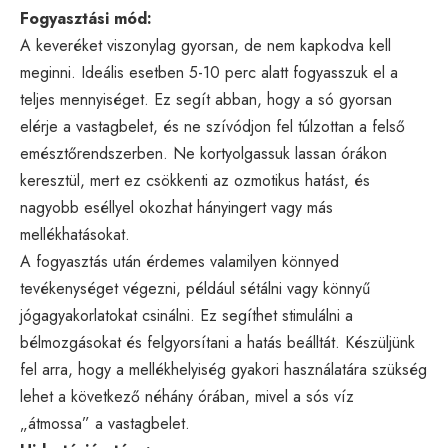
Fogyasztási mód:
A keveréket viszonylag gyorsan, de nem kapkodva kell
meginni. Ideális esetben 5-10 perc alatt fogyasszuk el a
teljes mennyiséget. Ez segít abban, hogy a só gyorsan
elérje a vastagbelet, és ne szívódjon fel túlzottan a felső
emésztőrendszerben. Ne kortyolgassuk lassan órákon
keresztül, mert ez csökkenti az ozmotikus hatást, és
nagyobb eséllyel okozhat hányingert vagy más
mellékhatásokat.
A fogyasztás után érdemes valamilyen könnyed
tevékenységet végezni, például sétálni vagy könnyű
jógagyakorlatokat csinálni. Ez segíthet stimulálni a
bélmozgásokat és felgyorsítani a hatás beálltát. Készüljünk
fel arra, hogy a mellékhelyiség gyakori használatára szükség
lehet a következő néhány órában, mivel a sós víz
„átmossa” a vastagbelet.