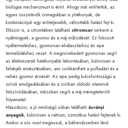
biológiai mechanizmust is érint. Ahogy már említettük, az
egyes összetevők önmagukban is jótékonyak, de
kombinációjuk egy erőteljesebb, célzottabb hatást fejt ki.
Először is, a citromlében található
citromsav
serkenti a
nyálmirigyek, a gyomor és a máj működését. Ez fokozott
nyáltermeléshez, gyomorsav-elválasztáshoz és epe
termelődéshez vezet. A megnövekedett gyomorsav segít
az élelmiszerek hatékonyabb lebontásában, különösen a
fehérjék emésztésében, ami csökkentheti a puffadást és a
nehéz gyomor érzését. Az epe pedig kulcsfontosságú a
zsírok emulgeálásában és a zsírban oldódó vitaminok
felszívódásában, miközben segíti a máj méregtelenítő
folyamatait.
Másodszor, a jó minőségű sóban található
ásványi
anyagok
, különösen a nátrium, ozmotikus hatást fejtenek ki.
Amikor a sós vizet megisszuk, a bélrendszerben lévő