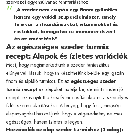
szervezet egyensúlyának fenntartásához.
„A szeder nem csupán egy finom gyümölcs,
hanem egy valódi szuperélelmiszer, amely
tele van antioxidánsokkal, vitaminokkal és
rostokkal, támogatva az immunrendszert
és az emésztést.”
Az egészséges szeder turmix
recept: Alapok és ízletes variációk
Most, hogy megismerkedtünk a szeder fantasztikus
előnyeivel, lássuk, hogyan készíthetünk belőle egy igazán
finom és tápláló turmixot. Ez az
egészséges szeder
turmix recept
az alapokat mutatja be, de mint minden jó
recept, ez is nyitott a kreatív módosításokra és a személyes
ízlés szerinti alakításokra. A lényeg, hogy friss, minőségi
alapanyagokat használjunk, hogy a végeredmény ne csak
egészséges, hanem ízletes is legyen.
Hozzávalók az alap szeder turmixhoz (1 adag):