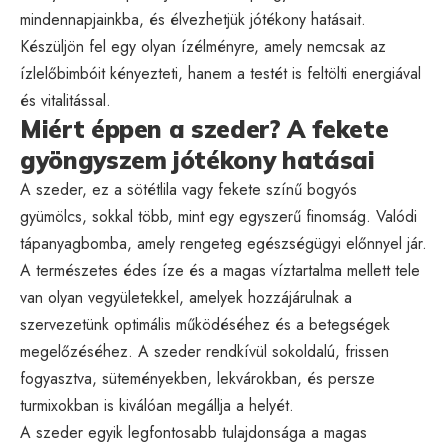
mindennapjainkba, és élvezhetjük jótékony hatásait.
Készüljön fel egy olyan ízélményre, amely nemcsak az
ízlelőbimbóit kényezteti, hanem a testét is feltölti energiával
és vitalitással.
Miért éppen a szeder? A fekete
gyöngyszem jótékony hatásai
A szeder, ez a sötétlila vagy fekete színű bogyós
gyümölcs, sokkal több, mint egy egyszerű finomság. Valódi
tápanyagbomba, amely rengeteg egészségügyi előnnyel jár.
A természetes édes íze és a magas víztartalma mellett tele
van olyan vegyületekkel, amelyek hozzájárulnak a
szervezetünk optimális működéséhez és a betegségek
megelőzéséhez. A szeder rendkívül sokoldalú, frissen
fogyasztva, süteményekben, lekvárokban, és persze
turmixokban is kiválóan megállja a helyét.
A szeder egyik legfontosabb tulajdonsága a magas