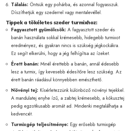
Tálalás:
Öntsük egy pohárba, és azonnal fogyasszuk.
Díszíthetjük egy szederrel vagy mentalevéllel.
Tippek a tökéletes szeder turmixhoz:
Fagyasztott gyümölcsök:
A fagyasztott szeder és
banán használata sokkal krémesebb, hidegebb turmixot
eredményez, és gyakran nincs is szükség jégkockákra.
Ez segít elkerülni, hogy a jég felhígítsa az ízeket.
Érett banán:
Minél érettebb a banán, annál édesebb
lesz a turmix, így kevesebb édesítőre lesz szükség. Az
érett banán ráadásul könnyebben emészthető.
Növényi tej:
Kísérletezzünk különböző növényi tejekkel.
A mandulatej enyhe ízű, a zabtej krémesebb, a kókusztej
pedig egzotikusabb aromát ad. Mindenki megtalálhatja a
kedvencét.
Turmixgép teljesítménye:
Egy erősebb turmixgép