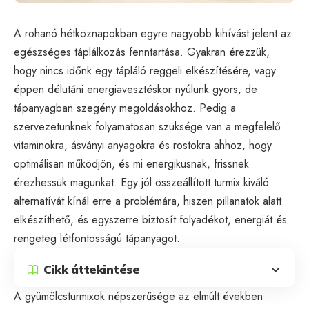
A rohanó hétköznapokban egyre nagyobb kihívást jelent az
egészséges táplálkozás fenntartása. Gyakran érezzük,
hogy nincs időnk egy tápláló reggeli elkészítésére, vagy
éppen délutáni energiavesztéskor nyúlunk gyors, de
tápanyagban szegény megoldásokhoz. Pedig a
szervezetünknek folyamatosan szüksége van a megfelelő
vitaminokra, ásványi anyagokra és rostokra ahhoz, hogy
optimálisan működjön, és mi energikusnak, frissnek
érezhessük magunkat. Egy jól összeállított turmix kiváló
alternatívát kínál erre a problémára, hiszen pillanatok alatt
elkészíthető, és egyszerre biztosít folyadékot, energiát és
rengeteg létfontosságú tápanyagot.
Cikk áttekintése
A gyümölcsturmixok népszerűsége az elmúlt években