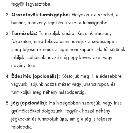
tegyük fagyasztóba.
Összetevők turmixgépbe:
Helyezzük a szedret, a
banánt, a növényi tejet és a vizet a turmixgépbe.
Turmixolás:
Turmixoljuk simára. Kezdjük alacsony
fokozaton, majd fokozatosan növeljük a sebességet,
amíg teljesen krémes állagot nem kapunk. Ha túl sűrűnek
találjuk, adhatunk hozzá még egy kevés vizet vagy
növényi tejet.
Édesítés (opcionális):
Kóstoljuk meg. Ha édesebbre
vágyunk, adjunk hozzá mézet vagy juharszirupot, és
turmixoljuk még néhány másodpercig.
Jég (opcionális):
Ha hidegebben szeretjük, vagy friss
gyümölcsökkel dolgozunk, tegyünk hozzá néhány
jégkockát és turmixoljuk újra, amíg a jég is teljesen
feloldódik.