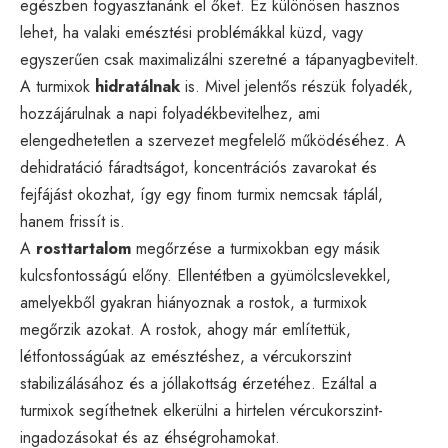
egészben fogyasztanánk el őket. Ez különösen hasznos
lehet, ha valaki emésztési problémákkal küzd, vagy
egyszerűen csak maximalizálni szeretné a tápanyagbevitelt.
A turmixok
hidratálnak
is. Mivel jelentős részük folyadék,
hozzájárulnak a napi folyadékbevitelhez, ami
elengedhetetlen a szervezet megfelelő működéséhez. A
dehidratáció fáradtságot, koncentrációs zavarokat és
fejfájást okozhat, így egy finom turmix nemcsak táplál,
hanem frissít is.
A
rosttartalom
megőrzése a turmixokban egy másik
kulcsfontosságú előny. Ellentétben a gyümölcslevekkel,
amelyekből gyakran hiányoznak a rostok, a turmixok
megőrzik azokat. A rostok, ahogy már említettük,
létfontosságúak az emésztéshez, a vércukorszint
stabilizálásához és a jóllakottság érzetéhez. Ezáltal a
turmixok segíthetnek elkerülni a hirtelen vércukorszint-
ingadozásokat és az éhségrohamokat.