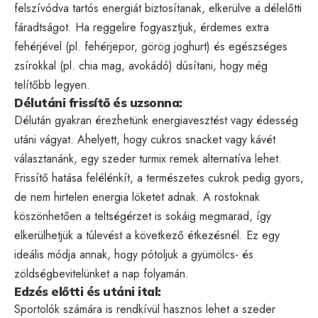
felszívódva tartós energiát biztosítanak, elkerülve a délelőtti
fáradtságot. Ha reggelire fogyasztjuk, érdemes extra
fehérjével (pl. fehérjepor, görög joghurt) és egészséges
zsírokkal (pl. chia mag, avokádó) dúsítani, hogy még
telítőbb legyen.
Délutáni frissítő és uzsonna:
Délután gyakran érezhetünk energiavesztést vagy édesség
utáni vágyat. Ahelyett, hogy cukros snacket vagy kávét
választanánk, egy szeder turmix remek alternatíva lehet.
Frissítő hatása felélénkít, a természetes cukrok pedig gyors,
de nem hirtelen energia löketet adnak. A rostoknak
köszönhetően a teltségérzet is sokáig megmarad, így
elkerülhetjük a túlevést a következő étkezésnél. Ez egy
ideális módja annak, hogy pótoljuk a gyümölcs- és
zöldségbevitelünket a nap folyamán.
Edzés előtti és utáni ital:
Sportolók számára is rendkívül hasznos lehet a szeder