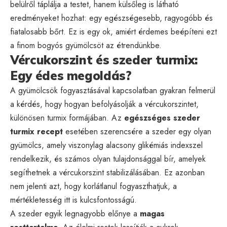
belülről táplálja a testet, hanem külsőleg is látható
eredményeket hozhat: egy egészségesebb, ragyogóbb és
fiatalosabb bőrt. Ez is egy ok, amiért érdemes beépíteni ezt
a finom bogyós gyümölcsöt az étrendünkbe.
Vércukorszint és szeder turmix:
Egy édes megoldás?
A gyümölcsök fogyasztásával kapcsolatban gyakran felmerül
a kérdés, hogy hogyan befolyásolják a vércukorszintet,
különösen turmix formájában. Az
egészséges szeder
turmix recept
esetében szerencsére a szeder egy olyan
gyümölcs, amely viszonylag alacsony glikémiás indexszel
rendelkezik, és számos olyan tulajdonsággal bír, amelyek
segíthetnek a vércukorszint stabilizálásában. Ez azonban
nem jelenti azt, hogy korlátlanul fogyaszthatjuk, a
mértékletesség itt is kulcsfontosságú.
A szeder egyik legnagyobb előnye a
magas