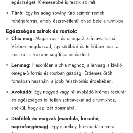
egészségét. Krémesebbé is teszik az italt.
Túró:
Egy kis adag sovány túró szintén remek
fehérjeforrás, amely észrevétlenül olvad bele a turmixba.
Egészséges zsírok és rostok:
Chia mag:
Magas rost- és omega-3 zsírsavtartalmú.
Vízben megduzzad, így sűrűbbé és telítőbbé teszi a
turmixot, miközben segíti az emésztést.
Lenmag:
Hasonlóan a chia maghoz, a lenmag is kiváló
omega-3 forrás és rostban gazdag. Érdemes őrölt
formában használni a jobb felszívódás érdekében.
Avokádó:
Egy negyed vagy fél avokádó krémes textúrát
és egészséges telítetlen zsírsavakat ad a turmixhoz,
anélkül, hogy az ízét dominálná.
Diófélék és magvak (mandula, kesudió,
napraforgómag):
Egy maréknyi hozzáadása extra