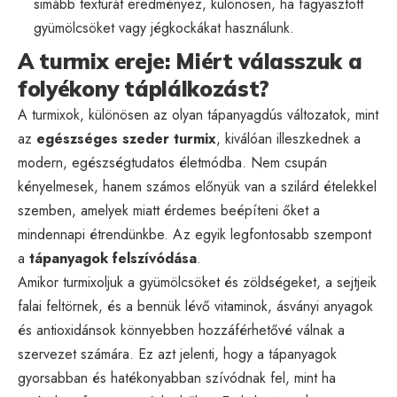
simább textúrát eredményez, különösen, ha fagyasztott
gyümölcsöket vagy jégkockákat használunk.
A turmix ereje: Miért válasszuk a
folyékony táplálkozást?
A turmixok, különösen az olyan tápanyagdús változatok, mint
az
egészséges szeder turmix
, kiválóan illeszkednek a
modern, egészségtudatos életmódba. Nem csupán
kényelmesek, hanem számos előnyük van a szilárd ételekkel
szemben, amelyek miatt érdemes beépíteni őket a
mindennapi étrendünkbe. Az egyik legfontosabb szempont
a
tápanyagok felszívódása
.
Amikor turmixoljuk a gyümölcsöket és zöldségeket, a sejtjeik
falai feltörnek, és a bennük lévő vitaminok, ásványi anyagok
és antioxidánsok könnyebben hozzáférhetővé válnak a
szervezet számára. Ez azt jelenti, hogy a tápanyagok
gyorsabban és hatékonyabban szívódnak fel, mint ha