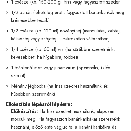
1 csésze (kb. 150-200 g) friss vagy fagyasztott szeder
1/2 banán (lehetőleg érett, fagyasztott banánkarikák még
krémesebbé teszik)
1/2 csésze (kb. 120 ml) növényi tej (mandulatej, zabtej,
kókusztej vagy szójatej – cukrozatlan változatban)
1/4 csésze (kb. 60 ml) víz (ha sűrűbbre szeretnénk,
kevesebbet, ha hígabbra, többet)
1 teáskanál méz vagy juharszirup (opcionális, ízlés
szerint)
Néhány jégkocka (ha friss szedret használunk és
hűsebben szeretnénk)
Elkészítés lépésről lépésre:
Előkészítés:
Ha friss szedret használunk, alaposan
mossuk meg. Ha fagyasztott banánkarikákat szeretnénk
használni, előző este vágjuk fel a banánt karikákra és