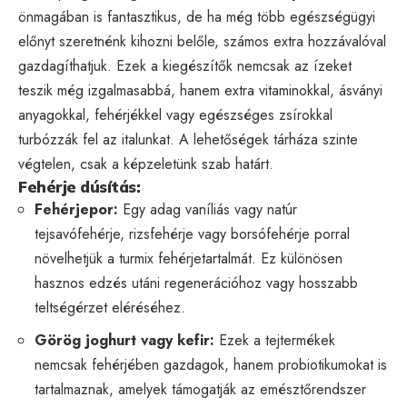
önmagában is fantasztikus, de ha még több egészségügyi
előnyt szeretnénk kihozni belőle, számos extra hozzávalóval
gazdagíthatjuk. Ezek a kiegészítők nemcsak az ízeket
teszik még izgalmasabbá, hanem extra vitaminokkal, ásványi
anyagokkal, fehérjékkel vagy egészséges zsírokkal
turbózzák fel az italunkat. A lehetőségek tárháza szinte
végtelen, csak a képzeletünk szab határt.
Fehérje dúsítás:
Fehérjepor:
Egy adag vaníliás vagy natúr
tejsavófehérje, rizsfehérje vagy borsófehérje porral
növelhetjük a turmix fehérjetartalmát. Ez különösen
hasznos edzés utáni regenerációhoz vagy hosszabb
teltségérzet eléréséhez.
Görög joghurt vagy kefir:
Ezek a tejtermékek
nemcsak fehérjében gazdagok, hanem probiotikumokat is
tartalmaznak, amelyek támogatják az emésztőrendszer