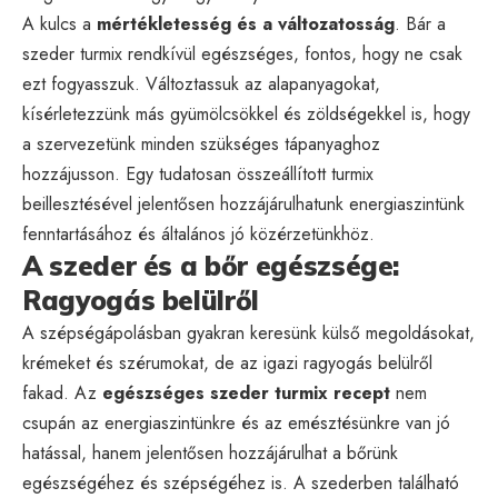
A kulcs a
mértékletesség és a változatosság
. Bár a
szeder turmix rendkívül egészséges, fontos, hogy ne csak
ezt fogyasszuk. Változtassuk az alapanyagokat,
kísérletezzünk más gyümölcsökkel és zöldségekkel is, hogy
a szervezetünk minden szükséges tápanyaghoz
hozzájusson. Egy tudatosan összeállított turmix
beillesztésével jelentősen hozzájárulhatunk energiaszintünk
fenntartásához és általános jó közérzetünkhöz.
A szeder és a bőr egészsége:
Ragyogás belülről
A szépségápolásban gyakran keresünk külső megoldásokat,
krémeket és szérumokat, de az igazi ragyogás belülről
fakad. Az
egészséges szeder turmix recept
nem
csupán az energiaszintünkre és az emésztésünkre van jó
hatással, hanem jelentősen hozzájárulhat a bőrünk
egészségéhez és szépségéhez is. A szederben található