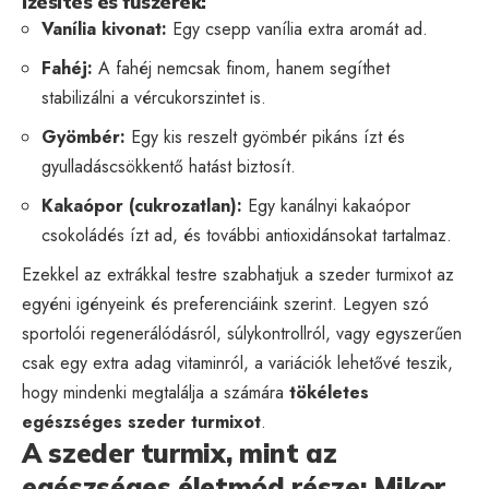
Ízesítés és fűszerek:
Vanília kivonat:
Egy csepp vanília extra aromát ad.
Fahéj:
A fahéj nemcsak finom, hanem segíthet
stabilizálni a vércukorszintet is.
Gyömbér:
Egy kis reszelt gyömbér pikáns ízt és
gyulladáscsökkentő hatást biztosít.
Kakaópor (cukrozatlan):
Egy kanálnyi kakaópor
csokoládés ízt ad, és további antioxidánsokat tartalmaz.
Ezekkel az extrákkal testre szabhatjuk a szeder turmixot az
egyéni igényeink és preferenciáink szerint. Legyen szó
sportolói regenerálódásról, súlykontrollról, vagy egyszerűen
csak egy extra adag vitaminról, a variációk lehetővé teszik,
hogy mindenki megtalálja a számára
tökéletes
egészséges szeder turmixot
.
A szeder turmix, mint az
egészséges életmód része: Mikor