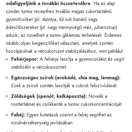
odafigyeljünk a további összetevőkre
. Ha az alap
szeder turmix recepthez további magas cukortartalmú
gyümölcsöket (pl. datolya, túl sok banán) vagy
édesítőszereket (pl. nagy mennyiségű méz, juharszirup)
adunk, az növelheti a turmix glikémiás terhelését. Érdemes
inkább olyan kiegészítőket választani, amelyek szintén
hozzájárulnak a vércukorszint stabilizálásához, mint például:
Fehérjepor:
A fehérje lassítja a gyomorürülést és segít
stabilizálni a vércukorszintet.
Egészséges zsírok (avokádó, chia mag, lenmag):
Ezek a zsírok szintén lassítják a cukrok felszívódását.
Zöldségek (spenót, kelkáposzta):
Növelik a
rosttartalmat és csökkentik a turmix cukorkoncentrációját.
Fahéj:
Egyes kutatások szerint a fahéj segíthet az
inzulinérzékenység javításában.