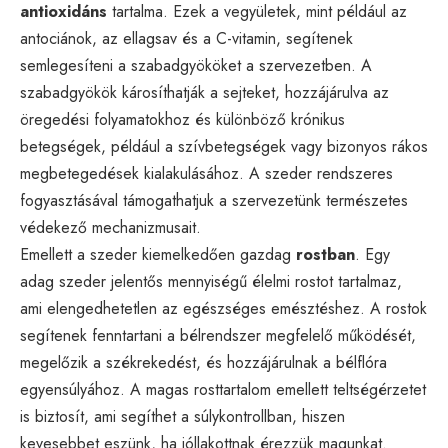
antioxidáns
tartalma. Ezek a vegyületek, mint például az
antociánok, az ellagsav és a C-vitamin, segítenek
semlegesíteni a szabadgyököket a szervezetben. A
szabadgyökök károsíthatják a sejteket, hozzájárulva az
öregedési folyamatokhoz és különböző krónikus
betegségek, például a szívbetegségek vagy bizonyos rákos
megbetegedések kialakulásához. A szeder rendszeres
fogyasztásával támogathatjuk a szervezetünk természetes
védekező mechanizmusait.
Emellett a szeder kiemelkedően gazdag
rostban
. Egy
adag szeder jelentős mennyiségű élelmi rostot tartalmaz,
ami elengedhetetlen az egészséges emésztéshez. A rostok
segítenek fenntartani a bélrendszer megfelelő működését,
megelőzik a székrekedést, és hozzájárulnak a bélflóra
egyensúlyához. A magas rosttartalom emellett teltségérzetet
is biztosít, ami segíthet a súlykontrollban, hiszen
kevesebbet eszünk, ha jóllakottnak érezzük magunkat.