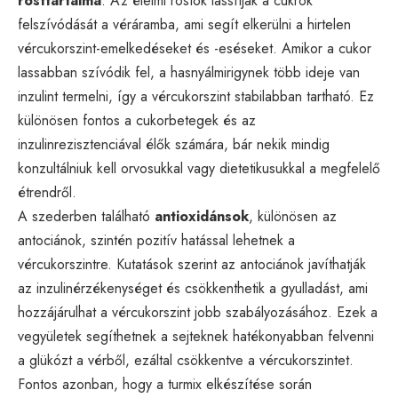
rosttartalma
. Az élelmi rostok lassítják a cukrok
felszívódását a véráramba, ami segít elkerülni a hirtelen
vércukorszint-emelkedéseket és -eséseket. Amikor a cukor
lassabban szívódik fel, a hasnyálmirigynek több ideje van
inzulint termelni, így a vércukorszint stabilabban tartható. Ez
különösen fontos a cukorbetegek és az
inzulinrezisztenciával élők számára, bár nekik mindig
konzultálniuk kell orvosukkal vagy dietetikusukkal a megfelelő
étrendről.
A szederben található
antioxidánsok
, különösen az
antociánok, szintén pozitív hatással lehetnek a
vércukorszintre. Kutatások szerint az antociánok javíthatják
az inzulinérzékenységet és csökkenthetik a gyulladást, ami
hozzájárulhat a vércukorszint jobb szabályozásához. Ezek a
vegyületek segíthetnek a sejteknek hatékonyabban felvenni
a glükózt a vérből, ezáltal csökkentve a vércukorszintet.
Fontos azonban, hogy a turmix elkészítése során