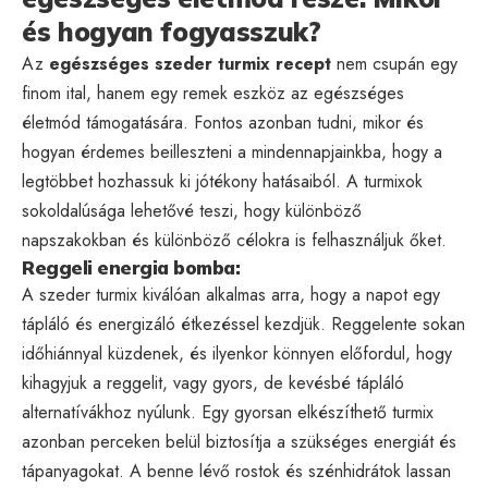
és hogyan fogyasszuk?
Az
egészséges szeder turmix recept
nem csupán egy
finom ital, hanem egy remek eszköz az egészséges
életmód támogatására. Fontos azonban tudni, mikor és
hogyan érdemes beilleszteni a mindennapjainkba, hogy a
legtöbbet hozhassuk ki jótékony hatásaiból. A turmixok
sokoldalúsága lehetővé teszi, hogy különböző
napszakokban és különböző célokra is felhasználjuk őket.
Reggeli energia bomba:
A szeder turmix kiválóan alkalmas arra, hogy a napot egy
tápláló és energizáló étkezéssel kezdjük. Reggelente sokan
időhiánnyal küzdenek, és ilyenkor könnyen előfordul, hogy
kihagyjuk a reggelit, vagy gyors, de kevésbé tápláló
alternatívákhoz nyúlunk. Egy gyorsan elkészíthető turmix
azonban perceken belül biztosítja a szükséges energiát és
tápanyagokat. A benne lévő rostok és szénhidrátok lassan