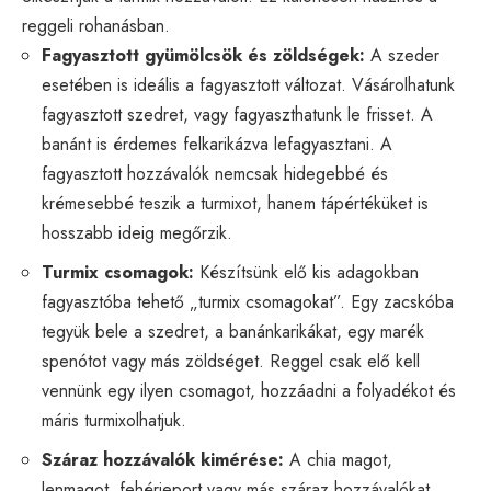
reggeli rohanásban.
Fagyasztott gyümölcsök és zöldségek:
A szeder
esetében is ideális a fagyasztott változat. Vásárolhatunk
fagyasztott szedret, vagy fagyaszthatunk le frisset. A
banánt is érdemes felkarikázva lefagyasztani. A
fagyasztott hozzávalók nemcsak hidegebbé és
krémesebbé teszik a turmixot, hanem tápértéküket is
hosszabb ideig megőrzik.
Turmix csomagok:
Készítsünk elő kis adagokban
fagyasztóba tehető „turmix csomagokat”. Egy zacskóba
tegyük bele a szedret, a banánkarikákat, egy marék
spenótot vagy más zöldséget. Reggel csak elő kell
vennünk egy ilyen csomagot, hozzáadni a folyadékot és
máris turmixolhatjuk.
Száraz hozzávalók kimérése:
A chia magot,
lenmagot, fehérjeport vagy más száraz hozzávalókat