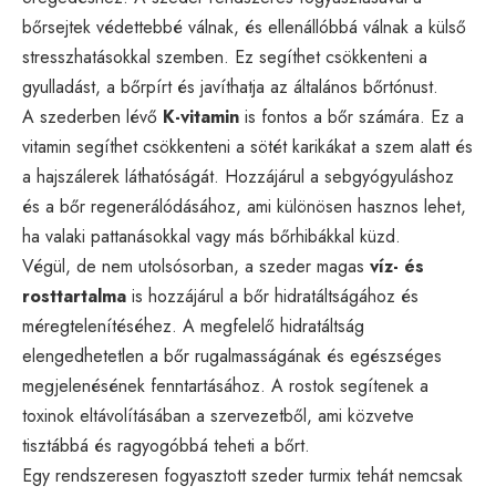
bőrsejtek védettebbé válnak, és ellenállóbbá válnak a külső
stresszhatásokkal szemben. Ez segíthet csökkenteni a
gyulladást, a bőrpírt és javíthatja az általános bőrtónust.
A szederben lévő
K-vitamin
is fontos a bőr számára. Ez a
vitamin segíthet csökkenteni a sötét karikákat a szem alatt és
a hajszálerek láthatóságát. Hozzájárul a sebgyógyuláshoz
és a bőr regenerálódásához, ami különösen hasznos lehet,
ha valaki pattanásokkal vagy más bőrhibákkal küzd.
Végül, de nem utolsósorban, a szeder magas
víz- és
rosttartalma
is hozzájárul a bőr hidratáltságához és
méregtelenítéséhez. A megfelelő hidratáltság
elengedhetetlen a bőr rugalmasságának és egészséges
megjelenésének fenntartásához. A rostok segítenek a
toxinok eltávolításában a szervezetből, ami közvetve
tisztábbá és ragyogóbbá teheti a bőrt.
Egy rendszeresen fogyasztott szeder turmix tehát nemcsak