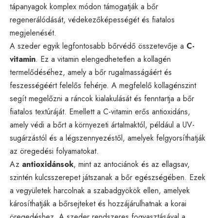
tápanyagok komplex módon támogatják a bőr
regenerálódását, védekezőképességét és fiatalos
megjelenését.
A szeder egyik legfontosabb bőrvédő összetevője a
C-
vitamin
. Ez a vitamin elengedhetetlen a kollagén
termelődéséhez, amely a bőr rugalmasságáért és
feszességéért felelős fehérje. A megfelelő kollagénszint
segít megelőzni a ráncok kialakulását és fenntartja a bőr
fiatalos textúráját. Emellett a C-vitamin erős antioxidáns,
amely védi a bőrt a környezeti ártalmaktól, például a UV-
sugárzástól és a légszennyezéstől, amelyek felgyorsíthatják
az öregedési folyamatokat.
Az
antioxidánsok
, mint az antociánok és az ellagsav,
szintén kulcsszerepet játszanak a bőr egészségében. Ezek
a vegyületek harcolnak a szabadgyökök ellen, amelyek
károsíthatják a bőrsejteket és hozzájárulhatnak a korai
öregedéshez. A szeder rendszeres fogyasztásával a