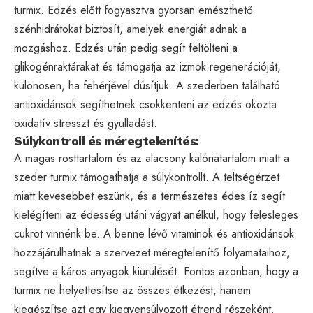
turmix. Edzés előtt fogyasztva gyorsan emészthető
szénhidrátokat biztosít, amelyek energiát adnak a
mozgáshoz. Edzés után pedig segít feltölteni a
glikogénraktárakat és támogatja az izmok regenerációját,
különösen, ha fehérjével dúsítjuk. A szederben található
antioxidánsok segíthetnek csökkenteni az edzés okozta
oxidatív stresszt és gyulladást.
Súlykontroll és méregtelenítés:
A magas rosttartalom és az alacsony kalóriatartalom miatt a
szeder turmix támogathatja a súlykontrollt. A teltségérzet
miatt kevesebbet eszünk, és a természetes édes íz segít
kielégíteni az édesség utáni vágyat anélkül, hogy felesleges
cukrot vinnénk be. A benne lévő vitaminok és antioxidánsok
hozzájárulhatnak a szervezet méregtelenítő folyamataihoz,
segítve a káros anyagok kiürülését. Fontos azonban, hogy a
turmix ne helyettesítse az összes étkezést, hanem
kiegészítse azt egy kiegyensúlyozott étrend részeként.