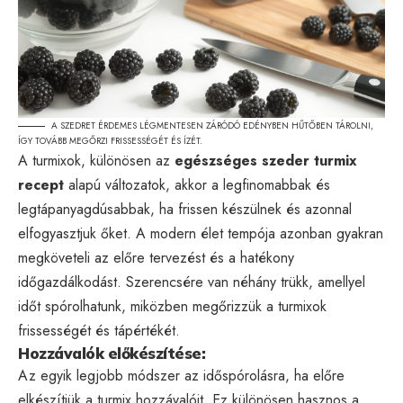
A SZEDRET ÉRDEMES LÉGMENTESEN ZÁRÓDÓ EDÉNYBEN HŰTŐBEN TÁROLNI,
ÍGY TOVÁBB MEGŐRZI FRISSESSÉGÉT ÉS ÍZÉT.
A turmixok, különösen az
egészséges szeder turmix
recept
alapú változatok, akkor a legfinomabbak és
legtápanyagdúsabbak, ha frissen készülnek és azonnal
elfogyasztjuk őket. A modern élet tempója azonban gyakran
megköveteli az előre tervezést és a hatékony
időgazdálkodást. Szerencsére van néhány trükk, amellyel
időt spórolhatunk, miközben megőrizzük a turmixok
frissességét és tápértékét.
Hozzávalók előkészítése:
Az egyik legjobb módszer az időspórolásra, ha előre
elkészítjük a turmix hozzávalóit. Ez különösen hasznos a