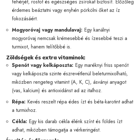
fehérjét, rostot és egészséges zsírokat biztosít. Előzőleg
érdemes beáztatni vagy enyhén pörkölni őket az íz
fokozásáért.
Mogyoróvaj vagy mandulavaj:
Egy kanálnyi
mogyoróvaj nemcsak krémesebbé és ízesebbé teszi a
turmixot, hanem telítőbbé is.
Zöldségek és extra vitaminok:
Spenót vagy kelkáposzta:
Egy maréknyi friss spenót
vagy kelkáposzta szinte észrevétlenül beleturmixolható,
miközben rengeteg vitamint (A, K, C), ásványi anyagot
(vas, kalcium) és antioxidánst ad az italhoz.
Répa:
Kevés reszelt répa édes ízt és béta-karotint adhat
a turmixhoz.
Cékla:
Egy kis darab cékla élénk színt és földes ízt
adhat, miközben támogatja a vérkeringést.