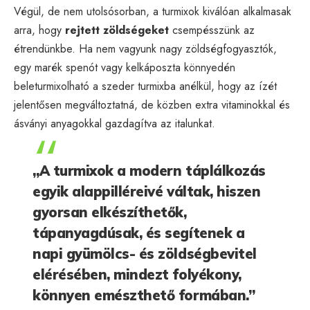
Végül, de nem utolsósorban, a turmixok kiválóan alkalmasak
arra, hogy
rejtett zöldségeket
csempésszünk az
étrendünkbe. Ha nem vagyunk nagy zöldségfogyasztók,
egy marék spenót vagy kelkáposzta könnyedén
beleturmixolható a szeder turmixba anélkül, hogy az ízét
jelentősen megváltoztatná, de közben extra vitaminokkal és
ásványi anyagokkal gazdagítva az italunkat.
„A turmixok a modern táplálkozás
egyik alappilléreivé váltak, hiszen
gyorsan elkészíthetők,
tápanyagdúsak, és segítenek a
napi gyümölcs- és zöldségbevitel
elérésében, mindezt folyékony,
könnyen emészthető formában.”