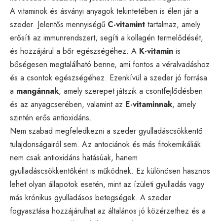
A vitaminok és ásványi anyagok tekintetében is élen jár a
szeder. Jelentős mennyiségű
C-vitamint
tartalmaz, amely
erősíti az immunrendszert, segíti a kollagén termelődését,
és hozzájárul a bőr egészségéhez. A
K-vitamin
is
bőségesen megtalálható benne, ami fontos a véralvadáshoz
és a csontok egészségéhez. Ezenkívül a szeder jó forrása
a
mangánnak
, amely szerepet játszik a csontfejlődésben
és az anyagcserében, valamint az
E-vitaminnak
, amely
szintén erős antioxidáns.
Nem szabad megfeledkezni a szeder gyulladáscsökkentő
tulajdonságairól sem. Az antociánok és más fitokemikáliák
nem csak antioxidáns hatásúak, hanem
gyulladáscsökkentőként is működnek. Ez különösen hasznos
lehet olyan állapotok esetén, mint az ízületi gyulladás vagy
más krónikus gyulladásos betegségek. A szeder
fogyasztása hozzájárulhat az általános jó közérzethez és a