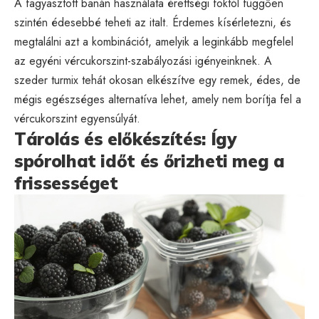
A fagyasztott banán használata érettségi foktól függően
szintén édesebbé teheti az italt. Érdemes kísérletezni, és
megtalálni azt a kombinációt, amelyik a leginkább megfelel
az egyéni vércukorszint-szabályozási igényeinknek. A
szeder turmix tehát okosan elkészítve egy remek, édes, de
mégis egészséges alternatíva lehet, amely nem borítja fel a
vércukorszint egyensúlyát.
Tárolás és előkészítés: Így
spórolhat időt és őrizheti meg a
frissességet