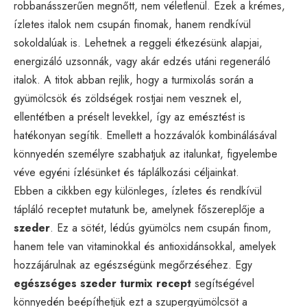
robbanásszerűen megnőtt, nem véletlenül. Ezek a krémes,
ízletes italok nem csupán finomak, hanem rendkívül
sokoldalúak is. Lehetnek a reggeli étkezésünk alapjai,
energizáló uzsonnák, vagy akár edzés utáni regeneráló
italok. A titok abban rejlik, hogy a turmixolás során a
gyümölcsök és zöldségek rostjai nem vesznek el,
ellentétben a préselt levekkel, így az emésztést is
hatékonyan segítik. Emellett a hozzávalók kombinálásával
könnyedén személyre szabhatjuk az italunkat, figyelembe
véve egyéni ízlésünket és táplálkozási céljainkat.
Ebben a cikkben egy különleges, ízletes és rendkívül
tápláló receptet mutatunk be, amelynek főszereplője a
szeder
. Ez a sötét, lédús gyümölcs nem csupán finom,
hanem tele van vitaminokkal és antioxidánsokkal, amelyek
hozzájárulnak az egészségünk megőrzéséhez. Egy
egészséges szeder turmix recept
segítségével
könnyedén beépíthetjük ezt a szupergyümölcsöt a