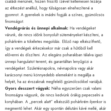
családi menünek, hiszen frissítő ízével kellemesen lezárja
az étkezést anélkül, hogy túlságosan elnehezítené a
gyomrot. A gyerekek is imádni fogják a színes, gyümölcsös
finomságot.
Vendégvárás és ünnepi alkalmak:
Ha vendégeket
várunk, de nincs időnk bonyolult süteményeket készíteni, a
pohárkrém a tökéletes megoldás. Előző nap elkészíthető,
így a vendégek érkezésekor már csak a hűtőből kell
elővenni és díszíteni. Az elegáns poharakban tálalva igazi
ünnepi hangulatot teremt, és garantáltan lenyűgözi a
vendégeket. Születésnapokra, névnapokra vagy akár
karácsonyi menü könnyedebb elemeként is megállja a
helyét, ha az évszaknak megfelelő gyümölcsökkel variáljuk.
Gyors desszert vágyak:
Néha egyszerűen csak valami
finomságra vágyunk, de nincs kedvünk órákig pepecselni a
konyhában. A „percek alatt” elkészülő pohárkrém ilyenkor is
megmentő lehet. Akár egy spontán délutáni kávé mellé, akár