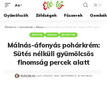
Aa
Gyümölcsök
Zöldségek
Fűszerek
Gombá
Éléstár.hu
>
Gyümölcsök
>
Áfonya
>
Málnás-áfonyás pohárkrém: Sütés nélküli gyümölcsös finomság percek alatt
ÁFONYA
MÁLNA
RECEPTEK
Málnás-áfonyás pohárkrém:
Sütés nélküli gyümölcsös
finomság percek alatt
BY
ÉLÉSTÁR.HU
LAST UPDATED: 2025. SZEPTEMBER 10.
39 MIN READ