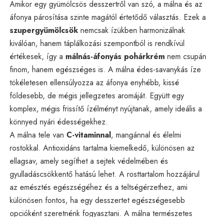
Amikor egy gyümölcsös desszertről van szó, a málna és az
áfonya párosítása szinte magától értetődő választás. Ezek a
szupergyümölcsök
nemcsak ízükben harmonizálnak
kiválóan, hanem táplálkozási szempontból is rendkívül
értékesek, így a
málnás-áfonyás pohárkrém
nem csupán
finom, hanem egészséges is. A málna édes-savanykás íze
tökéletesen ellensúlyozza az áfonya enyhébb, kissé
földesebb, de mégis jellegzetes aromáját. Együtt egy
komplex, mégis frissítő ízélményt nyújtanak, amely ideális a
könnyed nyári édességekhez.
A málna tele van
C-vitaminnal
, mangánnal és élelmi
rostokkal. Antioxidáns tartalma kiemelkedő, különösen az
ellagsav, amely segíthet a sejtek védelmében és
gyulladáscsökkentő hatású lehet. A rosttartalom hozzájárul
az emésztés egészségéhez és a teltségérzethez, ami
különösen fontos, ha egy desszertet egészségesebb
opcióként szeretnénk fogyasztani. A málna természetes