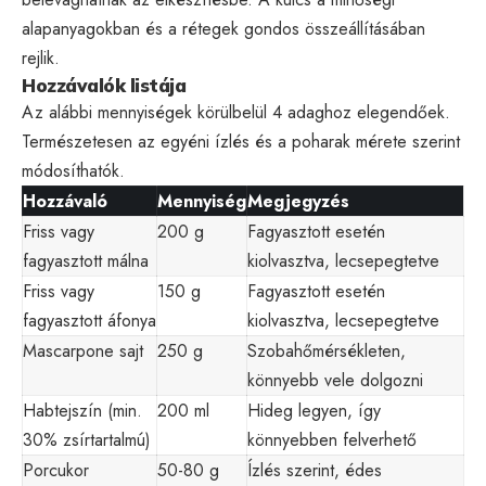
alapanyagokban és a rétegek gondos összeállításában
rejlik.
Hozzávalók listája
Az alábbi mennyiségek körülbelül 4 adaghoz elegendőek.
Természetesen az egyéni ízlés és a poharak mérete szerint
módosíthatók.
Hozzávaló
Mennyiség
Megjegyzés
Friss vagy
200 g
Fagyasztott esetén
fagyasztott málna
kiolvasztva, lecsepegtetve
Friss vagy
150 g
Fagyasztott esetén
fagyasztott áfonya
kiolvasztva, lecsepegtetve
Mascarpone sajt
250 g
Szobahőmérsékleten,
könnyebb vele dolgozni
Habtejszín (min.
200 ml
Hideg legyen, így
30% zsírtartalmú)
könnyebben felverhető
Porcukor
50-80 g
Ízlés szerint, édes