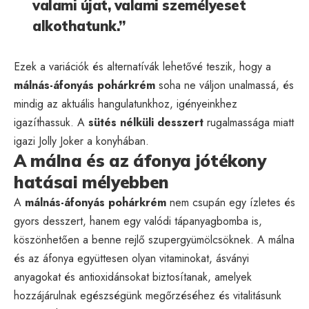
valami újat, valami személyeset
alkothatunk.”
Ezek a variációk és alternatívák lehetővé teszik, hogy a
málnás-áfonyás pohárkrém
soha ne váljon unalmassá, és
mindig az aktuális hangulatunkhoz, igényeinkhez
igazíthassuk. A
sütés nélküli desszert
rugalmassága miatt
igazi Jolly Joker a konyhában.
A málna és az áfonya jótékony
hatásai mélyebben
A
málnás-áfonyás pohárkrém
nem csupán egy ízletes és
gyors desszert, hanem egy valódi tápanyagbomba is,
köszönhetően a benne rejlő szupergyümölcsöknek. A málna
és az áfonya együttesen olyan vitaminokat, ásványi
anyagokat és antioxidánsokat biztosítanak, amelyek
hozzájárulnak egészségünk megőrzéséhez és vitalitásunk