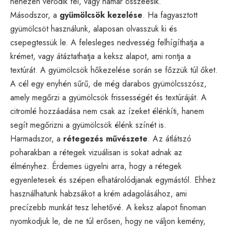
nehezen verődik fel, vagy hamar összeesik.
Másodszor, a
gyümölcsök kezelése
. Ha fagyasztott
gyümölcsöt használunk, alaposan olvasszuk ki és
csepegtessük le. A felesleges nedvesség felhígíthatja a
krémet, vagy átáztathatja a keksz alapot, ami rontja a
textúrát. A gyümölcsök hőkezelése során se főzzük túl őket.
A cél egy enyhén sűrű, de még darabos gyümölcsszósz,
amely megőrzi a gyümölcsök frissességét és textúráját. A
citromlé hozzáadása nem csak az ízeket élénkíti, hanem
segít megőrizni a gyümölcsök élénk színét is.
Harmadszor, a
rétegezés művészete
. Az átlátszó
poharakban a rétegek vizuálisan is sokat adnak az
élményhez. Érdemes ügyelni arra, hogy a rétegek
egyenletesek és szépen elhatárolódjanak egymástól. Ehhez
használhatunk habzsákot a krém adagolásához, ami
precízebb munkát tesz lehetővé. A keksz alapot finoman
nyomkodjuk le, de ne túl erősen, hogy ne váljon kemény,