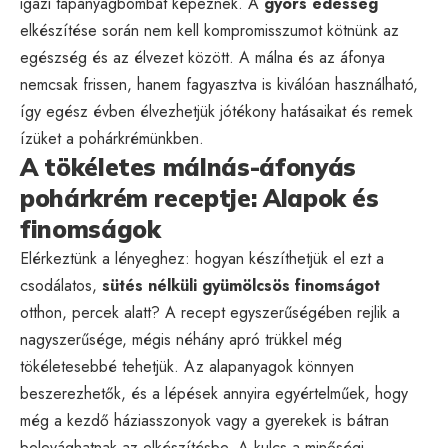
igazi tápanyagbombát képeznek. A
gyors édesség
elkészítése során nem kell kompromisszumot kötnünk az
egészség és az élvezet között. A málna és az áfonya
nemcsak frissen, hanem fagyasztva is kiválóan használható,
így egész évben élvezhetjük jótékony hatásaikat és remek
ízüket a pohárkrémünkben.
A tökéletes málnás-áfonyás
pohárkrém receptje: Alapok és
finomságok
Elérkeztünk a lényeghez: hogyan készíthetjük el ezt a
csodálatos,
sütés nélküli gyümölcsös finomságot
otthon, percek alatt? A recept egyszerűségében rejlik a
nagyszerűsége, mégis néhány apró trükkel még
tökéletesebbé tehetjük. Az alapanyagok könnyen
beszerezhetők, és a lépések annyira egyértelműek, hogy
még a kezdő háziasszonyok vagy a gyerekek is bátran
belevághatnak az elkészítésbe. A kulcs a minőségi