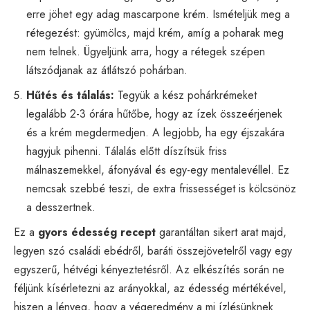
erre jöhet egy adag mascarpone krém. Ismételjük meg a
rétegezést: gyümölcs, majd krém, amíg a poharak meg
nem telnek. Ügyeljünk arra, hogy a rétegek szépen
látszódjanak az átlátszó pohárban.
Hűtés és tálalás:
Tegyük a kész pohárkrémeket
legalább 2-3 órára hűtőbe, hogy az ízek összeérjenek
és a krém megdermedjen. A legjobb, ha egy éjszakára
hagyjuk pihenni. Tálalás előtt díszítsük friss
málnaszemekkel, áfonyával és egy-egy mentalevéllel. Ez
nemcsak szebbé teszi, de extra frissességet is kölcsönöz
a desszertnek.
Ez a
gyors édesség recept
garantáltan sikert arat majd,
legyen szó családi ebédről, baráti összejövetelről vagy egy
egyszerű, hétvégi kényeztetésről. Az elkészítés során ne
féljünk kísérletezni az arányokkal, az édesség mértékével,
hiszen a lényeg, hogy a végeredmény a mi ízlésünknek