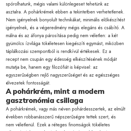
spórolhatunk, mégis valami különlegeset tehetünk az
asztalra. A pohárkrémek ebben a tekintetben verhetetlenek.
Nem igényelnek bonyolult technikákat, minimális előkészítést
igényelnek, és a végeredmény mégis elegáns és csábító. A
málna és az áfonya párosítása pedig nem véletlen: a két
gyümölcs ízvilága tökéletesen kiegészíti egymást, miközben
táplálkozási szempontból is rendkívül értékesek. Ez a
recept nem csupán egy édesség elkészítésének módját
mutatja be, hanem egy filozófiát is képvisel: az
egyszerűségben rejlő nagyszerűséget és az egészséges
élvezetek fontosságát.
A pohárkrém, mint a modern
gasztronómia csillaga
A pohárkrémek, vagy más néven pohárdesszertek, az elmúlt
években robbanásszerű népszerűségre tettek szert, és
nem véletlenül. Ezek a réteges finomságok tökéletes