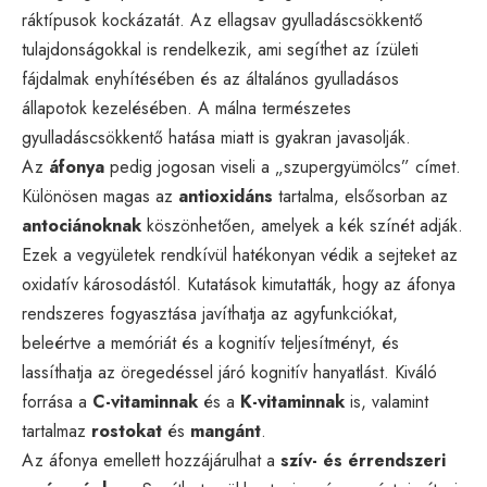
ráktípusok kockázatát. Az ellagsav gyulladáscsökkentő
tulajdonságokkal is rendelkezik, ami segíthet az ízületi
fájdalmak enyhítésében és az általános gyulladásos
állapotok kezelésében. A málna természetes
gyulladáscsökkentő hatása miatt is gyakran javasolják.
Az
áfonya
pedig jogosan viseli a „szupergyümölcs” címet.
Különösen magas az
antioxidáns
tartalma, elsősorban az
antociánoknak
köszönhetően, amelyek a kék színét adják.
Ezek a vegyületek rendkívül hatékonyan védik a sejteket az
oxidatív károsodástól. Kutatások kimutatták, hogy az áfonya
rendszeres fogyasztása javíthatja az agyfunkciókat,
beleértve a memóriát és a kognitív teljesítményt, és
lassíthatja az öregedéssel járó kognitív hanyatlást. Kiváló
forrása a
C-vitaminnak
és a
K-vitaminnak
is, valamint
tartalmaz
rostokat
és
mangánt
.
Az áfonya emellett hozzájárulhat a
szív- és érrendszeri