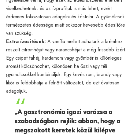
figyelembe venni, hogy ezek az édesítőszerek eltérően
viselkedhetnek, és az ízprofiljuk is más lehet, ezért
érdemes fokozatosan adagolni és kóstolni. A gyümölcsök
természetes édessége miatt sokszor kevesebb édesítőre
van szükség.
Extra ízesítések:
A vanília mellett adhatunk a krémhez
reszelt citromhéjat vagy narancshéjat a még frissebb ízért.
Egy csipet fahéj, kardamom vagy gyömbér is különleges
aromát kölcsönözhet, különösen ha őszi vagy téli
gyümölcsökkel kombináljuk. Egy kevés rum, brandy vagy
likőr is feldobhatja a felnőtt változatot, de ezt óvatosan
adagoljuk.
„A gasztronómia igazi varázsa a
szabadságban rejlik: abban, hogy a
megszokott keretek közül kilépve