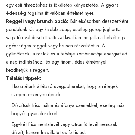
egy esti filmezéshez is tökéletes kényeztetés. A
gyors
édesség
fogalma itt valóban értelmet nyer.
Reggeli vagy brunch opció:
Bár elsősorban desszertként
gondolunk rá, egy kisebb adag, esetleg görög joghurttal
vagy túróval dúsított változat kiválóan megállja a helyét egy
egészséges reggeli vagy brunch részeként is. A
gyümölcsök, a rostok és a fehérje kombinációja energiát ad
a nap indításához, és egy finom, édes élménnyel
kezdhetjük a reggelt.
Tálalási tippek:
Használjunk átlátszó üvegpoharakat, hogy a rétegek
szépen érvényesüljenek.
Díszítsük friss málna és áfonya szemekkel, esetleg más
bogyós gyümölcsökkel.
Egy-két friss mentalevél vagy citromfű levél nemcsak
díszít, hanem friss illatot és ízt is ad.