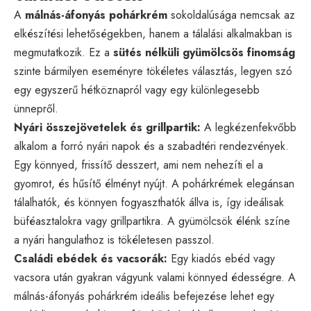
A
málnás-áfonyás pohárkrém
sokoldalúsága nemcsak az
elkészítési lehetőségekben, hanem a tálalási alkalmakban is
megmutatkozik. Ez a
sütés nélküli gyümölcsös finomság
szinte bármilyen eseményre tökéletes választás, legyen szó
egy egyszerű hétköznapról vagy egy különlegesebb
ünnepről.
Nyári összejövetelek és grillpartik:
A legkézenfekvőbb
alkalom a forró nyári napok és a szabadtéri rendezvények.
Egy könnyed, frissítő desszert, ami nem nehezíti el a
gyomrot, és hűsítő élményt nyújt. A pohárkrémek elegánsan
tálalhatók, és könnyen fogyaszthatók állva is, így ideálisak
büféasztalokra vagy grillpartikra. A gyümölcsök élénk színe
a nyári hangulathoz is tökéletesen passzol.
Családi ebédek és vacsorák:
Egy kiadós ebéd vagy
vacsora után gyakran vágyunk valami könnyed édességre. A
málnás-áfonyás pohárkrém ideális befejezése lehet egy