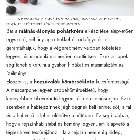
A POHÁRKRÉM RÉTEGEZÉSÉNÉL HASZNÁLJ SIMA KANALAT, HOGY SZÉP,
EGYENLETES RÉTEGEKET KÉSZÍTHESS KÖNNYEDÉN.
Bár a
málnás-áfonyás pohárkrém
elkészítése alapvetően
egyszerű, néhány apró trükkel és odafigyeléssel
garantálhatjuk, hogy a végeredmény valóban tökéletes
legyen, és mindenki elismerően csettintsen. Ezek a tippek
segítenek elkerülni a gyakori hibákat és maximalizálni az
ízélményt.
Először is, a
hozzávalók hőmérséklete
kulcsfontosságú.
A mascarpone legyen szobahőmérsékletű, hogy
könnyebben kikeverhető legyen, és ne csomósodjon. Ezzel
szemben a habtejszínnek jéghidegnek kell lennie, sőt, a tál
és a habverő is lehet előhűtve a hűtőben. Ez segít abban,
hogy a tejszínhab stabil és kemény legyen, ami alapvető a
légies krém textúrájához. Ha a tejszín nem elég hideg,