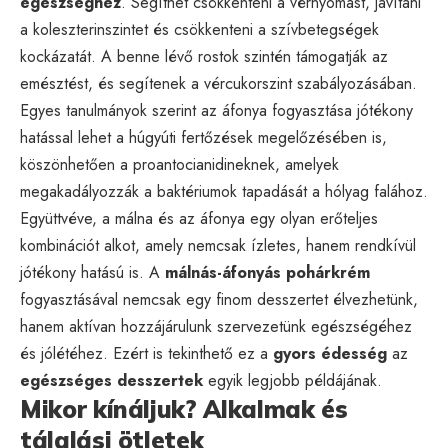
egészséghez
. Segíthet csökkenteni a vérnyomást, javítani
a koleszterinszintet és csökkenteni a szívbetegségek
kockázatát. A benne lévő rostok szintén támogatják az
emésztést, és segítenek a vércukorszint szabályozásában.
Egyes tanulmányok szerint az áfonya fogyasztása jótékony
hatással lehet a húgyúti fertőzések megelőzésében is,
köszönhetően a proantocianidineknek, amelyek
megakadályozzák a baktériumok tapadását a hólyag falához.
Együttvéve, a málna és az áfonya egy olyan erőteljes
kombinációt alkot, amely nemcsak ízletes, hanem rendkívül
jótékony hatású is. A
málnás-áfonyás pohárkrém
fogyasztásával nemcsak egy finom desszertet élvezhetünk,
hanem aktívan hozzájárulunk szervezetünk egészségéhez
és jólétéhez. Ezért is tekinthető ez a
gyors édesség
az
egészséges desszertek
egyik legjobb példájának.
Mikor kínáljuk? Alkalmak és
tálalási ötletek