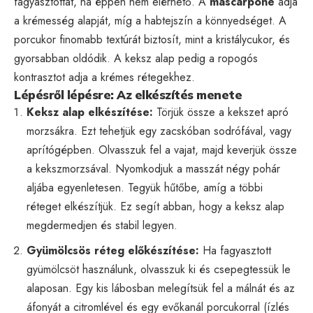
fagyasztottat, ha éppen nem elérhető. A
mascarpone
adja
a krémesség alapját, míg a habtejszín a könnyedséget. A
porcukor finomabb textúrát biztosít, mint a kristálycukor, és
gyorsabban oldódik. A keksz alap pedig a ropogós
kontrasztot adja a krémes rétegekhez.
Lépésről lépésre: Az elkészítés menete
Keksz alap elkészítése:
Törjük össze a kekszet apró
morzsákra. Ezt tehetjük egy zacskóban sodrófával, vagy
aprítógépben. Olvasszuk fel a vajat, majd keverjük össze
a kekszmorzsával. Nyomkodjuk a masszát négy pohár
aljába egyenletesen. Tegyük hűtőbe, amíg a többi
réteget elkészítjük. Ez segít abban, hogy a keksz alap
megdermedjen és stabil legyen.
Gyümölcsös réteg előkészítése:
Ha fagyasztott
gyümölcsöt használunk, olvasszuk ki és csepegtessük le
alaposan. Egy kis lábosban melegítsük fel a málnát és az
áfonyát a citromlével és egy evőkanál porcukorral (ízlés