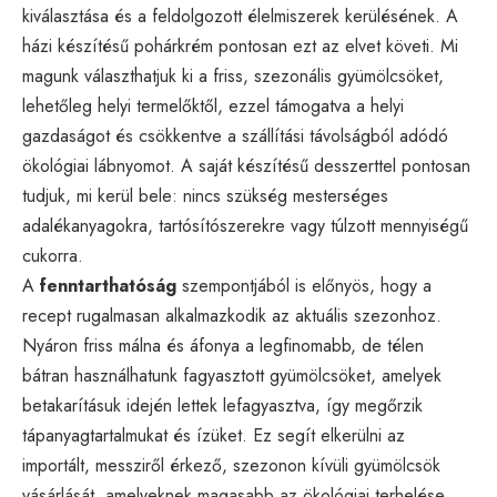
kiválasztása és a feldolgozott élelmiszerek kerülésének. A
házi készítésű pohárkrém pontosan ezt az elvet követi. Mi
magunk választhatjuk ki a friss, szezonális gyümölcsöket,
lehetőleg helyi termelőktől, ezzel támogatva a helyi
gazdaságot és csökkentve a szállítási távolságból adódó
ökológiai lábnyomot. A saját készítésű desszerttel pontosan
tudjuk, mi kerül bele: nincs szükség mesterséges
adalékanyagokra, tartósítószerekre vagy túlzott mennyiségű
cukorra.
A
fenntarthatóság
szempontjából is előnyös, hogy a
recept rugalmasan alkalmazkodik az aktuális szezonhoz.
Nyáron friss málna és áfonya a legfinomabb, de télen
bátran használhatunk fagyasztott gyümölcsöket, amelyek
betakarításuk idején lettek lefagyasztva, így megőrzik
tápanyagtartalmukat és ízüket. Ez segít elkerülni az
importált, messziről érkező, szezonon kívüli gyümölcsök
vásárlását, amelyeknek magasabb az ökológiai terhelése.