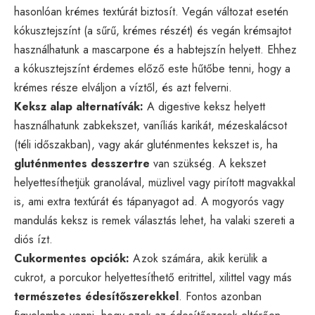
hasonlóan krémes textúrát biztosít. Vegán változat esetén
kókusztejszínt (a sűrű, krémes részét) és vegán krémsajtot
használhatunk a mascarpone és a habtejszín helyett. Ehhez
a kókusztejszínt érdemes előző este hűtőbe tenni, hogy a
krémes része elváljon a víztől, és azt felverni.
Keksz alap alternatívák:
A digestive keksz helyett
használhatunk zabkekszet, vaníliás karikát, mézeskalácsot
(téli időszakban), vagy akár gluténmentes kekszet is, ha
gluténmentes desszertre
van szükség. A kekszet
helyettesíthetjük granolával, müzlivel vagy pirított magvakkal
is, ami extra textúrát és tápanyagot ad. A mogyorós vagy
mandulás keksz is remek választás lehet, ha valaki szereti a
diós ízt.
Cukormentes opciók:
Azok számára, akik kerülik a
cukrot, a porcukor helyettesíthető eritrittel, xilittel vagy más
természetes édesítőszerekkel
. Fontos azonban