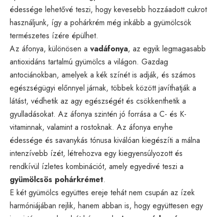
édessége lehetővé teszi, hogy kevesebb hozzáadott cukrot
használjunk, így a pohárkrém még inkább a gyümölcsök
természetes ízére épülhet.
Az áfonya, különösen a
vadáfonya
, az egyik legmagasabb
antioxidáns tartalmú gyümölcs a világon. Gazdag
antociánokban, amelyek a kék színét is adják, és számos
egészségügyi előnnyel járnak, többek között javíthatják a
látást, védhetik az agy egészségét és csökkenthetik a
gyulladásokat. Az áfonya szintén jó forrása a C- és K-
vitaminnak, valamint a rostoknak. Az áfonya enyhe
édessége és savanykás tónusa kiválóan kiegészíti a málna
intenzívebb ízét, létrehozva egy kiegyensúlyozott és
rendkívül ízletes kombinációt, amely egyedivé teszi a
gyümölcsös pohárkrémet
.
E két gyümölcs együttes ereje tehát nem csupán az ízek
harmóniájában rejlik, hanem abban is, hogy együttesen egy