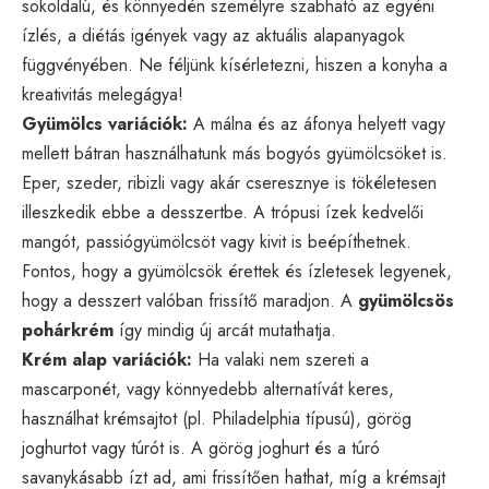
sokoldalú, és könnyedén személyre szabható az egyéni
ízlés, a diétás igények vagy az aktuális alapanyagok
függvényében. Ne féljünk kísérletezni, hiszen a konyha a
kreativitás melegágya!
Gyümölcs variációk:
A málna és az áfonya helyett vagy
mellett bátran használhatunk más bogyós gyümölcsöket is.
Eper, szeder, ribizli vagy akár cseresznye is tökéletesen
illeszkedik ebbe a desszertbe. A trópusi ízek kedvelői
mangót, passiógyümölcsöt vagy kivit is beépíthetnek.
Fontos, hogy a gyümölcsök érettek és ízletesek legyenek,
hogy a desszert valóban frissítő maradjon. A
gyümölcsös
pohárkrém
így mindig új arcát mutathatja.
Krém alap variációk:
Ha valaki nem szereti a
mascarponét, vagy könnyedebb alternatívát keres,
használhat krémsajtot (pl. Philadelphia típusú), görög
joghurtot vagy túrót is. A görög joghurt és a túró
savanykásabb ízt ad, ami frissítően hathat, míg a krémsajt