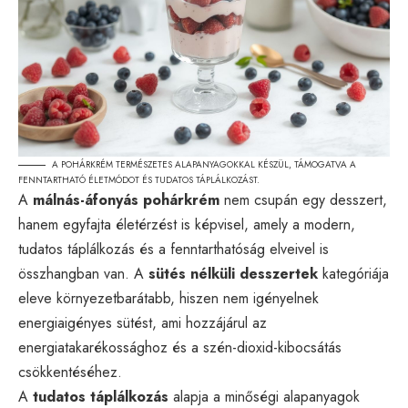
A POHÁRKRÉM TERMÉSZETES ALAPANYAGOKKAL KÉSZÜL, TÁMOGATVA A
FENNTARTHATÓ ÉLETMÓDOT ÉS TUDATOS TÁPLÁLKOZÁST.
A
málnás-áfonyás pohárkrém
nem csupán egy desszert,
hanem egyfajta életérzést is képvisel, amely a modern,
tudatos táplálkozás és a fenntarthatóság elveivel is
összhangban van. A
sütés nélküli desszertek
kategóriája
eleve környezetbarátabb, hiszen nem igényelnek
energiaigényes sütést, ami hozzájárul az
energiatakarékossághoz és a szén-dioxid-kibocsátás
csökkentéséhez.
A
tudatos táplálkozás
alapja a minőségi alapanyagok