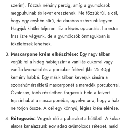
szerint). Főzzük néhány percig, amíg a gyümölcsök
megpuhulnak és levet eresztenek. Ne főzzük túl, a cél,
hogy egy enyhén sűrű, de darabos szószunk legyen.
Hagyjuk kihűlni teljesen. Ez a lépés opcionális, ha extra
friss ízre vágyunk, de a gyümölcsök önmagukban is
tökéletesek lehetnek.
Mascarpone krém elkészítése:
Egy nagy tálban
verjük fel a hideg habtejszínt a vaníliás cukorral vagy
vanília kivonattal és a porcukor felével (kb. 25-40g)
kemény habbá. Egy másik tálban keverjük simára a
szobahőmérsékletű mascarponét a maradék porcukorral.
Óvatosan, több részletben forgassuk bele a felvert
tejszínhabot a mascarponéba, ügyelve arra, hogy a hab
ne törjön össze. A cél egy könnyű, légies krém elérése.
Rétegezés:
Vegyük elő a poharakat a hűtőből. A keksz
alapra kanalazzunk egy adag gyümölcsös réteget, majd