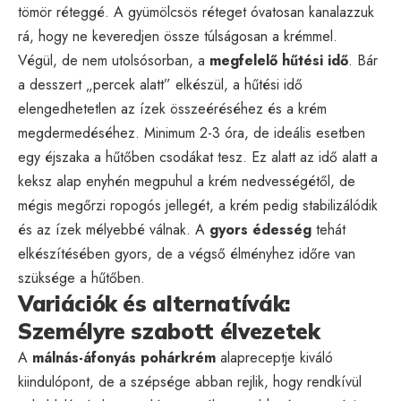
tömör réteggé. A gyümölcsös réteget óvatosan kanalazzuk
rá, hogy ne keveredjen össze túlságosan a krémmel.
Végül, de nem utolsósorban, a
megfelelő hűtési idő
. Bár
a desszert „percek alatt” elkészül, a hűtési idő
elengedhetetlen az ízek összeéréséhez és a krém
megdermedéséhez. Minimum 2-3 óra, de ideális esetben
egy éjszaka a hűtőben csodákat tesz. Ez alatt az idő alatt a
keksz alap enyhén megpuhul a krém nedvességétől, de
mégis megőrzi ropogós jellegét, a krém pedig stabilizálódik
és az ízek mélyebbé válnak. A
gyors édesség
tehát
elkészítésében gyors, de a végső élményhez időre van
szüksége a hűtőben.
Variációk és alternatívák:
Személyre szabott élvezetek
A
málnás-áfonyás pohárkrém
alapreceptje kiváló
kiindulópont, de a szépsége abban rejlik, hogy rendkívül