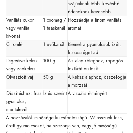
szájúaknak több, kevésbé
édeseknek kevesebb
Vaníliás cukor
1 csomag /
Hozzáadja a finom vaníliás
vagy vanília
1 teáskanál
aromát
kivonat
Citromlé
1 evőkanál
Kiemeli a gyümölcsök ízét,
frissességet ad
Digestive keksz
100 g
Az alap réteghez, ropogós
vagy zabkeksz
textúrát biztosít
Olvasztott vaj
50 g
A keksz alaphoz, összefogja
a morzsát
Díszítéshez: friss
Ízlés szerint
A vizuális élményért
gyümölcs,
mentalevél
A hozzávalók minősége kulcsfontosságú. Válasszunk friss,
érett gyümölcsöket, ha szezonja van, vagy jó minőségű