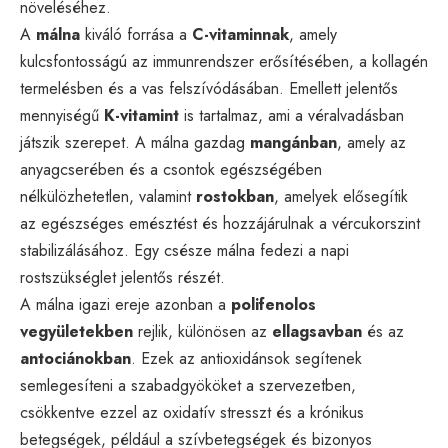
növeléséhez.
A
málna
kiváló forrása a
C-vitaminnak
, amely
kulcsfontosságú az immunrendszer erősítésében, a kollagén
termelésben és a vas felszívódásában. Emellett jelentős
mennyiségű
K-vitamint
is tartalmaz, ami a véralvadásban
játszik szerepet. A málna gazdag
mangánban
, amely az
anyagcserében és a csontok egészségében
nélkülözhetetlen, valamint
rostokban
, amelyek elősegítik
az egészséges emésztést és hozzájárulnak a vércukorszint
stabilizálásához. Egy csésze málna fedezi a napi
rostszükséglet jelentős részét.
A málna igazi ereje azonban a
polifenolos
vegyületekben
rejlik, különösen az
ellagsavban
és az
antociánokban
. Ezek az antioxidánsok segítenek
semlegesíteni a szabadgyököket a szervezetben,
csökkentve ezzel az oxidatív stresszt és a krónikus
betegségek, például a szívbetegségek és bizonyos