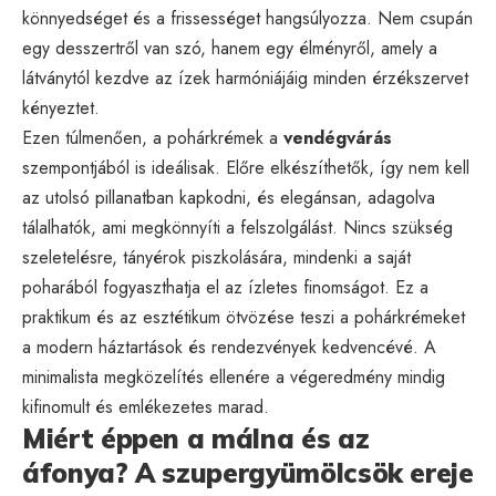
könnyedséget és a frissességet hangsúlyozza. Nem csupán
egy desszertről van szó, hanem egy élményről, amely a
látványtól kezdve az ízek harmóniájáig minden érzékszervet
kényeztet.
Ezen túlmenően, a pohárkrémek a
vendégvárás
szempontjából is ideálisak. Előre elkészíthetők, így nem kell
az utolsó pillanatban kapkodni, és elegánsan, adagolva
tálalhatók, ami megkönnyíti a felszolgálást. Nincs szükség
szeletelésre, tányérok piszkolására, mindenki a saját
poharából fogyaszthatja el az ízletes finomságot. Ez a
praktikum és az esztétikum ötvözése teszi a pohárkrémeket
a modern háztartások és rendezvények kedvencévé. A
minimalista megközelítés ellenére a végeredmény mindig
kifinomult és emlékezetes marad.
Miért éppen a málna és az
áfonya? A szupergyümölcsök ereje