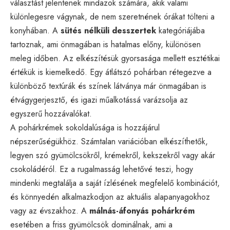
választást jelentenek mindazok számára, akik valami
különlegesre vágynak, de nem szeretnének órákat tölteni a
konyhában. A
sütés nélküli desszertek
kategóriájába
tartoznak, ami önmagában is hatalmas előny, különösen
meleg időben. Az elkészítésük gyorsasága mellett esztétikai
értékük is kiemelkedő. Egy átlátszó pohárban rétegezve a
különböző textúrák és színek látványa már önmagában is
étvágygerjesztő, és igazi műalkotássá varázsolja az
egyszerű hozzávalókat.
A pohárkrémek sokoldalúsága is hozzájárul
népszerűségükhöz. Számtalan variációban elkészíthetők,
legyen szó gyümölcsökről, krémekről, kekszekről vagy akár
csokoládéról. Ez a rugalmasság lehetővé teszi, hogy
mindenki megtalálja a saját ízlésének megfelelő kombinációt,
és könnyedén alkalmazkodjon az aktuális alapanyagokhoz
vagy az évszakhoz. A
málnás-áfonyás pohárkrém
esetében a friss gyümölcsök dominálnak, ami a