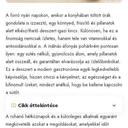
A forró nyári napokon, amikor a konyhában töltött órák
gondolata is izzasztó, egy könnyed, frissítő és pillanatok
alatt elkészíthető desszert igazi kincs. Különösen, ha ez a
finomság nemcsak ízletes, hanem tele van vitaminokkal és
antioxidánsokkal is. A málnás-áfonyás pohárkrém pontosan
ilyen: egy sütés nélküli, gyümölcsös álom, amely pillanatok
alatt összeáll, és garantáltan elvarázsolja az ízlelőbimbókat.
Ez a desszert a modern gasztronómia egyik legkedveltebb
képviselője, hiszen ötvözi a kényelmet, az egészséget és a
kifinomult ízeket, mindezt anélkül, hogy be kellene kapcsolni
a sütőt.
Cikk áttekintése
A rohanó hétköznapok és a különleges alkalmak egyaránt
megkövetelik azokat a megoldásokat, amelyekkel időt